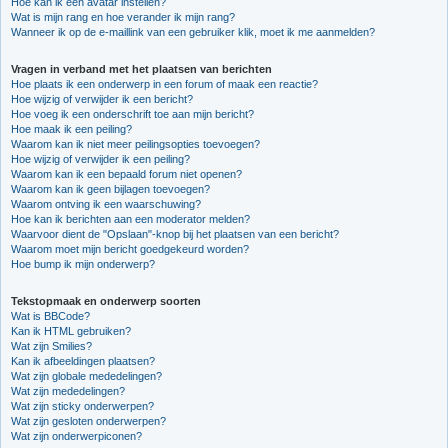
Hoe kan ik een avatar instellen?
Wat is mijn rang en hoe verander ik mijn rang?
Wanneer ik op de e-maillink van een gebruiker klik, moet ik me aanmelden?
Vragen in verband met het plaatsen van berichten
Hoe plaats ik een onderwerp in een forum of maak een reactie?
Hoe wijzig of verwijder ik een bericht?
Hoe voeg ik een onderschrift toe aan mijn bericht?
Hoe maak ik een peiling?
Waarom kan ik niet meer peilingsopties toevoegen?
Hoe wijzig of verwijder ik een peiling?
Waarom kan ik een bepaald forum niet openen?
Waarom kan ik geen bijlagen toevoegen?
Waarom ontving ik een waarschuwing?
Hoe kan ik berichten aan een moderator melden?
Waarvoor dient de "Opslaan"-knop bij het plaatsen van een bericht?
Waarom moet mijn bericht goedgekeurd worden?
Hoe bump ik mijn onderwerp?
Tekstopmaak en onderwerp soorten
Wat is BBCode?
Kan ik HTML gebruiken?
Wat zijn Smilies?
Kan ik afbeeldingen plaatsen?
Wat zijn globale mededelingen?
Wat zijn mededelingen?
Wat zijn sticky onderwerpen?
Wat zijn gesloten onderwerpen?
Wat zijn onderwerpiconen?