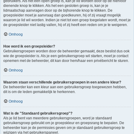
gebruikers. Als het een open groep is, kan je lid worden door op de hiervoor
dienende knop te klikken. Als het een gesloten groep is, kan je je
lidmaatschap aanvragen door op de bijhorende knop te klikken. De
groepsleider moet je aanvraag dan goedkeuren, hij of zij vraagt mogelijk
waarom je lid wil worden. Indien je niet tot een groep toegelaten wordt, moet je
de groepsleider niet lastig vallen, hij of zij heeft een reden om je te weigeren.
Omhoog
Hoe word ik een groepsleider?
Gebruikersgroepen worden door de beheerder gemaakt, deze beslist dus ook
wie de groepsleider is. Als je een gebruikersgroep wil starten, moet je contact
opnemen met de beheerder, dit kan door hem/haar een privébericht te sturen.
Omhoog
Waarom staan verschillende gebruikersgroepen in een andere kleur?
De beheerder kan een kleur aan een gebruikersgroep toegewezen hebben,
dit is om de leden gemakkelijk te herkennen.
Omhoog
Wat is de "Standaard gebruikersgroep"?
Als je lid bent van meerdere gebruikersgroepen, word je standaard
gebruikersgroep gebruikt om je groepskleur en groepsrang te bepalen. De
beheerder kan je de permissies geven om je standaard gebruikersgroep te
wijzigen via het gebruikerspaneel.