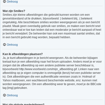
Omhoog
Wat zijn Smilies?
Smilies zijn kleine afbeeldingen die gebruikt kunnen worden om een
gevoelstoestand uit te drukken, bijvoorbeeld :) betekent blij, :( betekent
ongelukkig. Alle beschikbare smilies worden weergegeven als je een bericht
plaatst. Maak geen overdadig gebruik van smilies, ze maken een bericht snel
onleesbaar wat er toe kan leiden dat een moderator je bericht aanpast of heel
je bericht verwijdert. De beheerder kan ook een maximaal aantal smilies, dat
in een bericht gebruikt mag worden, bepaald hebben.
Omhoog
Kan ik afbeeldingen plaatsen?
Ja, je kunt afbeeldingen in je bericht weergeven. Als de beheerder bijlagen
toelaat kun je een afbeelding naar het forum uploaden. Anders moet je er voor
zorgen dat de afbeelding op een andere publieke server beschikbaar is,
bijvoorbeeld http://www.voorbeeld.com/mijn_afbeelding.gif. Linken naar een
afbeelding op je eigen computer is onmogelijk (tenzij het een publieke server
is). Ook afbeeldingen die een authentificatie vereisen zoals in: Hotmail of
Yahoo mailboxen, een wachtwoord beschermde website, enz. kunnen niet
worden weergegeven. Om een afbeelding weer te geven, moet je de BBCode
tag [img] gebruiken.
Omhoog
Wat zijn globale mededelingen?