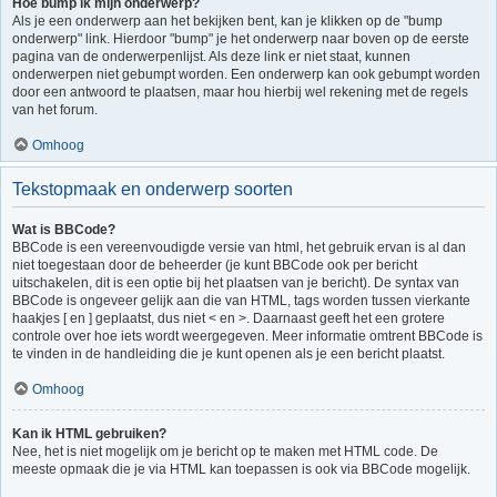
Hoe bump ik mijn onderwerp?
Als je een onderwerp aan het bekijken bent, kan je klikken op de "bump
onderwerp" link. Hierdoor "bump" je het onderwerp naar boven op de eerste
pagina van de onderwerpenlijst. Als deze link er niet staat, kunnen
onderwerpen niet gebumpt worden. Een onderwerp kan ook gebumpt worden
door een antwoord te plaatsen, maar hou hierbij wel rekening met de regels
van het forum.
Omhoog
Tekstopmaak en onderwerp soorten
Wat is BBCode?
BBCode is een vereenvoudigde versie van html, het gebruik ervan is al dan
niet toegestaan door de beheerder (je kunt BBCode ook per bericht
uitschakelen, dit is een optie bij het plaatsen van je bericht). De syntax van
BBCode is ongeveer gelijk aan die van HTML, tags worden tussen vierkante
haakjes [ en ] geplaatst, dus niet < en >. Daarnaast geeft het een grotere
controle over hoe iets wordt weergegeven. Meer informatie omtrent BBCode is
te vinden in de handleiding die je kunt openen als je een bericht plaatst.
Omhoog
Kan ik HTML gebruiken?
Nee, het is niet mogelijk om je bericht op te maken met HTML code. De
meeste opmaak die je via HTML kan toepassen is ook via BBCode mogelijk.