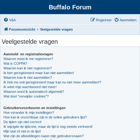
Buffalo Forum
V&A
Registreer
Aanmelden
Forumoverzicht
Veelgestelde vragen
Veelgestelde vragen
Aanmeld- en registratievragen
Waarom moet ik me registreren?
Wat is COPPA?
Waarom kan ik niet registreren?
Ik ben geregistreerd maar kan niet aanmelden!
Waarom kan ik niet aanmelden?
Ik heb me ooit geregistreerd maar kan nu niet meer aanmelden!?
Ik weet mijn wachtwoord niet meer!
Waarom word ik automatisch afgemeld?
Wat doet "verwijder cookies"?
Gebruikersvoorkeuren en instellingen
Hoe verander ik mijn instellingen?
Hoe kan ik onzichtbaar zijn in de online gebruikers lijst?
De tijden zijn niet correct!
Ik wijzigde de tijdzone, maar de tijd is nog steeds verkeerd!
Mijn taal zit niet in de lijst!
Wat zijn de afbeeldingen naast mijn gebruikersnaam?