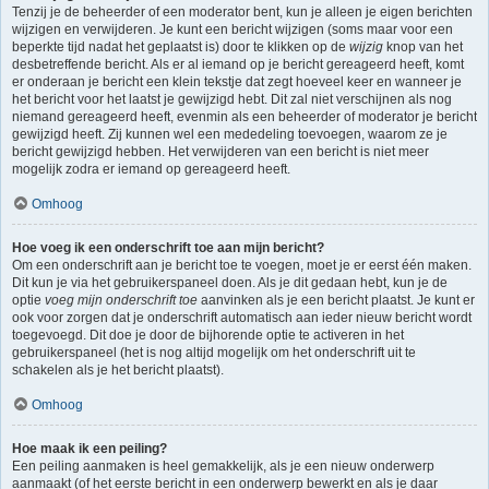
Tenzij je de beheerder of een moderator bent, kun je alleen je eigen berichten
wijzigen en verwijderen. Je kunt een bericht wijzigen (soms maar voor een
beperkte tijd nadat het geplaatst is) door te klikken op de
wijzig
knop van het
desbetreffende bericht. Als er al iemand op je bericht gereageerd heeft, komt
er onderaan je bericht een klein tekstje dat zegt hoeveel keer en wanneer je
het bericht voor het laatst je gewijzigd hebt. Dit zal niet verschijnen als nog
niemand gereageerd heeft, evenmin als een beheerder of moderator je bericht
gewijzigd heeft. Zij kunnen wel een mededeling toevoegen, waarom ze je
bericht gewijzigd hebben. Het verwijderen van een bericht is niet meer
mogelijk zodra er iemand op gereageerd heeft.
Omhoog
Hoe voeg ik een onderschrift toe aan mijn bericht?
Om een onderschrift aan je bericht toe te voegen, moet je er eerst één maken.
Dit kun je via het gebruikerspaneel doen. Als je dit gedaan hebt, kun je de
optie
voeg mijn onderschrift toe
aanvinken als je een bericht plaatst. Je kunt er
ook voor zorgen dat je onderschrift automatisch aan ieder nieuw bericht wordt
toegevoegd. Dit doe je door de bijhorende optie te activeren in het
gebruikerspaneel (het is nog altijd mogelijk om het onderschrift uit te
schakelen als je het bericht plaatst).
Omhoog
Hoe maak ik een peiling?
Een peiling aanmaken is heel gemakkelijk, als je een nieuw onderwerp
aanmaakt (of het eerste bericht in een onderwerp bewerkt en als je daar