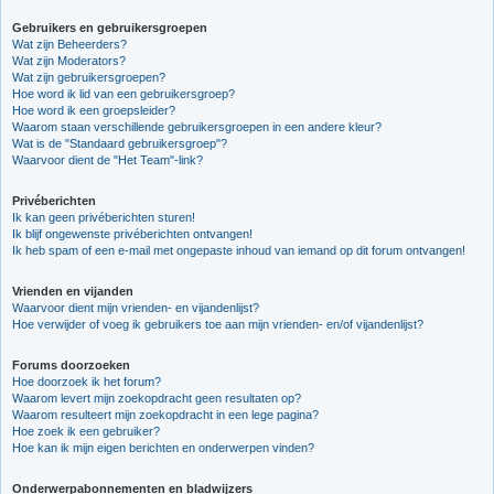
Gebruikers en gebruikersgroepen
Wat zijn Beheerders?
Wat zijn Moderators?
Wat zijn gebruikersgroepen?
Hoe word ik lid van een gebruikersgroep?
Hoe word ik een groepsleider?
Waarom staan verschillende gebruikersgroepen in een andere kleur?
Wat is de "Standaard gebruikersgroep"?
Waarvoor dient de "Het Team"-link?
Privéberichten
Ik kan geen privéberichten sturen!
Ik blijf ongewenste privéberichten ontvangen!
Ik heb spam of een e-mail met ongepaste inhoud van iemand op dit forum ontvangen!
Vrienden en vijanden
Waarvoor dient mijn vrienden- en vijandenlijst?
Hoe verwijder of voeg ik gebruikers toe aan mijn vrienden- en/of vijandenlijst?
Forums doorzoeken
Hoe doorzoek ik het forum?
Waarom levert mijn zoekopdracht geen resultaten op?
Waarom resulteert mijn zoekopdracht in een lege pagina?
Hoe zoek ik een gebruiker?
Hoe kan ik mijn eigen berichten en onderwerpen vinden?
Onderwerpabonnementen en bladwijzers