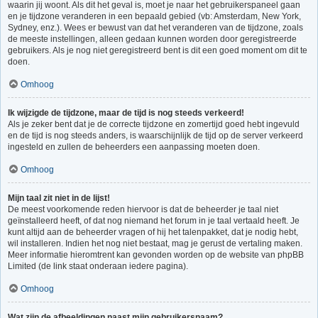
waarin jij woont. Als dit het geval is, moet je naar het gebruikerspaneel gaan
en je tijdzone veranderen in een bepaald gebied (vb: Amsterdam, New York,
Sydney, enz.). Wees er bewust van dat het veranderen van de tijdzone, zoals
de meeste instellingen, alleen gedaan kunnen worden door geregistreerde
gebruikers. Als je nog niet geregistreerd bent is dit een goed moment om dit te
doen.
Omhoog
Ik wijzigde de tijdzone, maar de tijd is nog steeds verkeerd!
Als je zeker bent dat je de correcte tijdzone en zomertijd goed hebt ingevuld
en de tijd is nog steeds anders, is waarschijnlijk de tijd op de server verkeerd
ingesteld en zullen de beheerders een aanpassing moeten doen.
Omhoog
Mijn taal zit niet in de lijst!
De meest voorkomende reden hiervoor is dat de beheerder je taal niet
geïnstalleerd heeft, of dat nog niemand het forum in je taal vertaald heeft. Je
kunt altijd aan de beheerder vragen of hij het talenpakket, dat je nodig hebt,
wil installeren. Indien het nog niet bestaat, mag je gerust de vertaling maken.
Meer informatie hieromtrent kan gevonden worden op de website van phpBB
Limited (de link staat onderaan iedere pagina).
Omhoog
Wat zijn de afbeeldingen naast mijn gebruikersnaam?