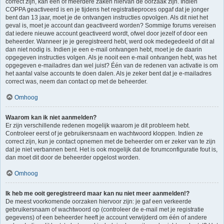
correct zijn, kan één of meerdere zaken hiervan de oorzaak zijn. Indien
COPPA geactiveerd is en je tijdens het registratieproces opgaf dat je jonger
bent dan 13 jaar, moet je de ontvangen instructies opvolgen. Als dit niet het
geval is, moet je account dan geactiveerd worden? Sommige forums vereisen
dat iedere nieuwe account geactiveerd wordt, ofwel door jezelf of door een
beheerder. Wanneer je je geregistreerd hebt, werd ook medegedeeld of dit al
dan niet nodig is. Indien je een e-mail ontvangen hebt, moet je de daarin
opgegeven instructies volgen. Als je nooit een e-mail ontvangen hebt, was het
opgegeven e-mailadres dan wel juist? Één van de redenen van activatie is om
het aantal valse accounts te doen dalen. Als je zeker bent dat je e-mailadres
correct was, neem dan contact op met de beheerder.
Omhoog
Waarom kan ik niet aanmelden?
Er zijn verschillende redenen mogelijk waarom je dit probleem hebt.
Controleer eerst of je gebruikersnaam en wachtwoord kloppen. Indien ze
correct zijn, kun je contact opnemen met de beheerder om er zeker van te zijn
dat je niet verbannen bent. Het is ook mogelijk dat de forumconfiguratie fout is,
dan moet dit door de beheerder opgelost worden.
Omhoog
Ik heb me ooit geregistreerd maar kan nu niet meer aanmelden!?
De meest voorkomende oorzaken hiervoor zijn: je gaf een verkeerde
gebruikersnaam of wachtwoord op (controleer de e-mail met je registratie
gegevens) of een beheerder heeft je account verwijderd om één of andere