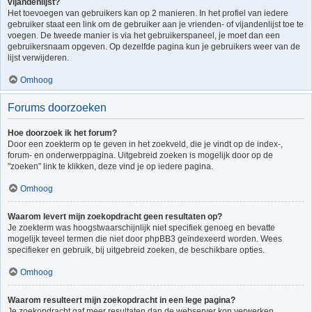
vijandenlijst?
Het toevoegen van gebruikers kan op 2 manieren. In het profiel van iedere
gebruiker staat een link om de gebruiker aan je vrienden- of vijandenlijst toe te
voegen. De tweede manier is via het gebruikerspaneel, je moet dan een
gebruikersnaam opgeven. Op dezelfde pagina kun je gebruikers weer van de
lijst verwijderen.
Omhoog
Forums doorzoeken
Hoe doorzoek ik het forum?
Door een zoekterm op te geven in het zoekveld, die je vindt op de index-,
forum- en onderwerppagina. Uitgebreid zoeken is mogelijk door op de
"zoeken" link te klikken, deze vind je op iedere pagina.
Omhoog
Waarom levert mijn zoekopdracht geen resultaten op?
Je zoekterm was hoogstwaarschijnlijk niet specifiek genoeg en bevatte
mogelijk teveel termen die niet door phpBB3 geïndexeerd worden. Wees
specifieker en gebruik, bij uitgebreid zoeken, de beschikbare opties.
Omhoog
Waarom resulteert mijn zoekopdracht in een lege pagina?
Je zoekopdracht gaf meer resultaten dan de webserver kon verwerken.