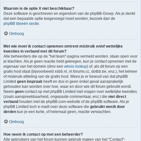
Waarom is de optie X niet beschikbaar?
Deze software is geschreven en eigendom van de phpBB-Groep. Als je denkt
dat een bepaalde optie toegevoegd moet worden, bezoek dan de
phpBB Ideeën sectie
.
Omhoog
Met wie moet ik contact opnemen omtrent misbruik en/of wettelijke
kwesties in verband met dit forum?
Alle beheerders die op de "het team"-pagina vermeld worden, staan open voor
je klachten. Als je geen reactie hebt gekregen, kun je contact opnemen met de
eigenaar van het domein (dmv een
whois lookup
) of, als dit forum op een
gratis host staat (bijvoorbeeld xsbb.nl, nl.forums.cc, dotbb.be, enz.), het beheer
of misbruik-afdeling van de gratis host. Wees je er bewust van dat phpBB
Limited
geen inspraak
heeft en dus in geen enkel geval aansprakelijk
gehouden kan worden over hoe, waar en door wie dit forum gebruikt wordt.
Neem
geen
contact op met phpBB Limited met vragen over wettelijke kwesties
(zoals aanspreekbaarheid, ongepaste commentaar, enz.) die
niet direct
verband
houden met de phpBB.com-website of de phpBB-software. Als je
phpBB Limited toch e-mailt over deze software die
gebruikt wordt door
derden
kun je een korte, of helemaal geen, reactie verwachten.
Omhoog
Hoe neem ik contact op met een beheerder?
Alle gebruikers van het forum kunnen gebruik maken van het “Contact”-