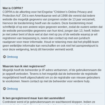
Wat is COPPA?
COPPA is de afkorting voor het Engelse "Children’s Online Privacy and
Protection Act". Dit is een Amerikaanse wet uit 1998 die vereist dat iedere
website die mogelijk gegevens van jongeren onder de 13 jaar verzamelt,
hiervoor de toestemming heeft van de ouders. Deze toestemming moet
schriftelijk of op een andere wijze gegeven worden, zodat de ouders weten dat
de website persoonlijke gegevens van hun kind, jonger dan 13, heeft. Indien
je niet zeker bent of deze wet al dan niet op jou of de website waarop je wil
registreren van toepassing is, neem dan contact op met een juridisch
raadgever voor meer informatie. Houd er rekening mee dat het phpBB-team
geen wettelijke informatie kan verschaffen en ook niet het aanspreekpunt is
voor deze wetgeving, tenzij dit hieronder vermeld wordt.
Omhoog
Waarom kan ik niet registreren?
Mogelijk heeft de beheerder je IP-adres verbannen, of de gebruikersnaam die
je opgeeft verboden. Tevens is het mogelijk dat de beheerder de registratie
mogelijkheid heeft uitgeschakeld om zo de registratie van nieuwe gebruikers
te voorkomen. Neem contact op met de beheerder voor verdere hulp.
Omhoog
Ik ben geregistreerd maar kan niet aanmelden!
Controleer eerst of je gebruikersnaam en wachtwoord kloppen. Indien ze