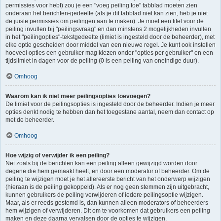
permissies voor hebt) zou je een "voeg peiling toe" tabblad moeten zien
onderaan het berichten-gedeelte (als je dit tabblad niet kan zien, heb je niet
de juiste permissies om peilingen aan te maken). Je moet een titel voor de
peiling invullen bij "peilingsvraag" en dan minstens 2 mogelijkheden invullen
in het "peilingopties"-tekstgedeelte (limiet is ingesteld door de beheerder), met
elke optie gescheiden door middel van een nieuwe regel. Je kunt ook instellen
hoeveel opties een gebruiker mag kiezen onder "opties per gebruiker" en een
tijdslimiet in dagen voor de peiling (0 is een peiling van oneindige duur).
Omhoog
Waarom kan ik niet meer peilingsopties toevoegen?
De limiet voor de peilingsopties is ingesteld door de beheerder. Indien je meer
opties denkt nodig te hebben dan het toegestane aantal, neem dan contact op
met de beheerder.
Omhoog
Hoe wijzig of verwijder ik een peiling?
Net zoals bij de berichten kan een peiling alleen gewijzigd worden door
degene die hem gemaakt heeft, en door een moderator of beheerder. Om de
peiling te wijzigen moet je het allereerste bericht van het onderwerp wijzigen
(hieraan is de peiling gekoppeld). Als er nog geen stemmen zijn uitgebracht,
kunnen gebruikers de peiling verwijderen of iedere peilingsoptie wijzigen.
Maar, als er reeds gestemd is, dan kunnen alleen moderators of beheerders
hem wijzigen of verwijderen. Dit om te voorkomen dat gebruikers een peiling
maken en deze daarna vervalsen door de opties te wijzigen.