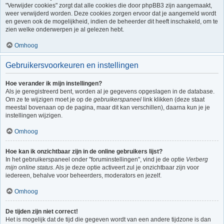
"Verwijder cookies" zorgt dat alle cookies die door phpBB3 zijn aangemaakt,
weer verwijderd worden. Deze cookies zorgen ervoor dat je aangemeld wordt
en geven ook de mogelijkheid, indien de beheerder dit heeft inschakeld, om te
zien welke onderwerpen je al gelezen hebt.
Omhoog
Gebruikersvoorkeuren en instellingen
Hoe verander ik mijn instellingen?
Als je geregistreerd bent, worden al je gegevens opgeslagen in de database.
Om ze te wijzigen moet je op de
gebruikerspaneel
link klikken (deze staat
meestal bovenaan op de pagina, maar dit kan verschillen), daarna kun je je
instellingen wijzigen.
Omhoog
Hoe kan ik onzichtbaar zijn in de online gebruikers lijst?
In het gebruikerspaneel onder "foruminstellingen", vind je de optie
Verberg
mijn online status
. Als je deze optie activeert zul je onzichtbaar zijn voor
iedereen, behalve voor beheerders, moderators en jezelf.
Omhoog
De tijden zijn niet correct!
Het is mogelijk dat de tijd die gegeven wordt van een andere tijdzone is dan