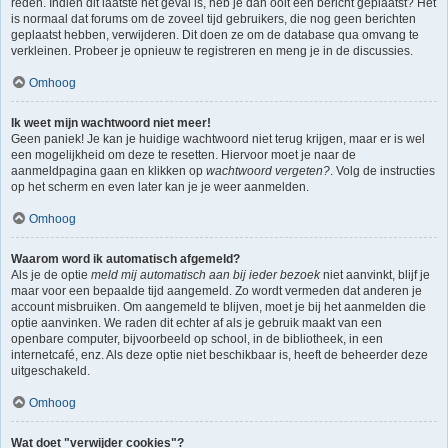
reden. Indien dit laatste het geval is, heb je dan ooit een bericht geplaatst? Het
is normaal dat forums om de zoveel tijd gebruikers, die nog geen berichten
geplaatst hebben, verwijderen. Dit doen ze om de database qua omvang te
verkleinen. Probeer je opnieuw te registreren en meng je in de discussies.
Omhoog
Ik weet mijn wachtwoord niet meer!
Geen paniek! Je kan je huidige wachtwoord niet terug krijgen, maar er is wel
een mogelijkheid om deze te resetten. Hiervoor moet je naar de
aanmeldpagina gaan en klikken op
wachtwoord vergeten?
. Volg de instructies
op het scherm en even later kan je je weer aanmelden.
Omhoog
Waarom word ik automatisch afgemeld?
Als je de optie
meld mij automatisch aan bij ieder bezoek
niet aanvinkt, blijf je
maar voor een bepaalde tijd aangemeld. Zo wordt vermeden dat anderen je
account misbruiken. Om aangemeld te blijven, moet je bij het aanmelden die
optie aanvinken. We raden dit echter af als je gebruik maakt van een
openbare computer, bijvoorbeeld op school, in de bibliotheek, in een
internetcafé, enz. Als deze optie niet beschikbaar is, heeft de beheerder deze
uitgeschakeld.
Omhoog
Wat doet "verwijder cookies"?