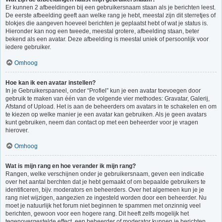
Er kunnen 2 afbeeldingen bij een gebruikersnaam staan als je berichten leest.
De eerste afbeelding geeft aan welke rang je hebt, meestal zijn dit sterretjes of
blokjes die aangeven hoeveel berichten je geplaatst hebt of wat je status is.
Hieronder kan nog een tweede, meestal grotere, afbeelding staan, beter
bekend als een avatar. Deze afbeelding is meestal uniek of persoonlijk voor
iedere gebruiker.
Omhoog
Hoe kan ik een avatar instellen?
In je Gebruikerspaneel, onder “Profiel” kun je een avatar toevoegen door
gebruik te maken van één van de volgende vier methodes: Gravatar, Galerij,
Afstand of Upload. Het is aan de beheerders om avatars in te schakelen en om
te kiezen op welke manier je een avatar kan gebruiken. Als je geen avatars
kunt gebruiken, neem dan contact op met een beheerder voor je vragen
hierover.
Omhoog
Wat is mijn rang en hoe verander ik mijn rang?
Rangen, welke verschijnen onder je gebruikersnaam, geven een indicatie
over het aantal berchten dat je hebt gemaakt of om bepaalde gebruikers te
identificeren, bijv. moderators en beheerders. Over het algemeen kun je je
rang niet wijzigen, aangezien ze ingesteld worden door een beheerder. Nu
moet je natuurlijk het forum niet beginnen te spammen met onzinnig veel
berichten, gewoon voor een hogere rang. Dit heeft zelfs mogelijk het
tegenovergestelde effect, een beheerder of moderator kunnen je berichten