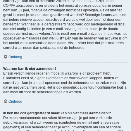
correct zijn, kan één of meerdere zaken hiervan de oorzaak zijn. Indien
COPPA geactiveerd is en je tijdens het registratieproces opgaf dat je jonger
bent dan 13 jaar, moet je de ontvangen instructies opvolgen. Als dit niet het
geval is, moet je account dan geactiveerd worden? Sommige forums vereisen
dat iedere nieuwe account geactiveerd wordt, ofwel door jezelf of door een
beheerder. Wanneer je je geregistreerd hebt, werd ook medegedeeld of dit al
dan niet nodig is. Indien je een e-mail ontvangen hebt, moet je de daarin
opgegeven instructies volgen. Als je nooit een e-mail ontvangen hebt, was het
opgegeven e-mailadres dan wel juist? Één van de redenen van activatie is om
het aantal valse accounts te doen dalen. Als je zeker bent dat je e-mailadres
correct was, neem dan contact op met de beheerder.
Omhoog
Waarom kan ik niet aanmelden?
Er zijn verschillende redenen mogelijk waarom je dit probleem hebt.
Controleer eerst of je gebruikersnaam en wachtwoord kloppen. Indien ze
correct zijn, kun je contact opnemen met de beheerder om er zeker van te zijn
dat je niet verbannen bent. Het is ook mogelijk dat de forumconfiguratie fout is,
dan moet dit door de beheerder opgelost worden.
Omhoog
Ik heb me ooit geregistreerd maar kan nu niet meer aanmelden!?
De meest voorkomende oorzaken hiervoor zijn: je gaf een verkeerde
gebruikersnaam of wachtwoord op (controleer de e-mail met je registratie
gegevens) of een beheerder heeft je account verwijderd om één of andere