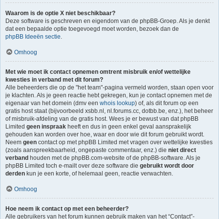
Waarom is de optie X niet beschikbaar?
Deze software is geschreven en eigendom van de phpBB-Groep. Als je denkt
dat een bepaalde optie toegevoegd moet worden, bezoek dan de
phpBB Ideeën sectie
.
Omhoog
Met wie moet ik contact opnemen omtrent misbruik en/of wettelijke
kwesties in verband met dit forum?
Alle beheerders die op de "het team"-pagina vermeld worden, staan open voor
je klachten. Als je geen reactie hebt gekregen, kun je contact opnemen met de
eigenaar van het domein (dmv een
whois lookup
) of, als dit forum op een
gratis host staat (bijvoorbeeld xsbb.nl, nl.forums.cc, dotbb.be, enz.), het beheer
of misbruik-afdeling van de gratis host. Wees je er bewust van dat phpBB
Limited
geen inspraak
heeft en dus in geen enkel geval aansprakelijk
gehouden kan worden over hoe, waar en door wie dit forum gebruikt wordt.
Neem
geen
contact op met phpBB Limited met vragen over wettelijke kwesties
(zoals aanspreekbaarheid, ongepaste commentaar, enz.) die
niet direct
verband
houden met de phpBB.com-website of de phpBB-software. Als je
phpBB Limited toch e-mailt over deze software die
gebruikt wordt door
derden
kun je een korte, of helemaal geen, reactie verwachten.
Omhoog
Hoe neem ik contact op met een beheerder?
Alle gebruikers van het forum kunnen gebruik maken van het “Contact”-