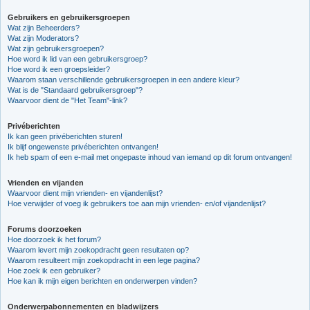
Gebruikers en gebruikersgroepen
Wat zijn Beheerders?
Wat zijn Moderators?
Wat zijn gebruikersgroepen?
Hoe word ik lid van een gebruikersgroep?
Hoe word ik een groepsleider?
Waarom staan verschillende gebruikersgroepen in een andere kleur?
Wat is de "Standaard gebruikersgroep"?
Waarvoor dient de "Het Team"-link?
Privéberichten
Ik kan geen privéberichten sturen!
Ik blijf ongewenste privéberichten ontvangen!
Ik heb spam of een e-mail met ongepaste inhoud van iemand op dit forum ontvangen!
Vrienden en vijanden
Waarvoor dient mijn vrienden- en vijandenlijst?
Hoe verwijder of voeg ik gebruikers toe aan mijn vrienden- en/of vijandenlijst?
Forums doorzoeken
Hoe doorzoek ik het forum?
Waarom levert mijn zoekopdracht geen resultaten op?
Waarom resulteert mijn zoekopdracht in een lege pagina?
Hoe zoek ik een gebruiker?
Hoe kan ik mijn eigen berichten en onderwerpen vinden?
Onderwerpabonnementen en bladwijzers