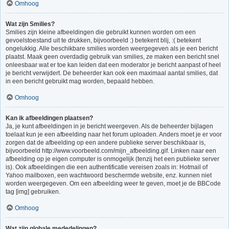
Omhoog
Wat zijn Smilies?
Smilies zijn kleine afbeeldingen die gebruikt kunnen worden om een
gevoelstoestand uit te drukken, bijvoorbeeld :) betekent blij, :( betekent
ongelukkig. Alle beschikbare smilies worden weergegeven als je een bericht
plaatst. Maak geen overdadig gebruik van smilies, ze maken een bericht snel
onleesbaar wat er toe kan leiden dat een moderator je bericht aanpast of heel
je bericht verwijdert. De beheerder kan ook een maximaal aantal smilies, dat
in een bericht gebruikt mag worden, bepaald hebben.
Omhoog
Kan ik afbeeldingen plaatsen?
Ja, je kunt afbeeldingen in je bericht weergeven. Als de beheerder bijlagen
toelaat kun je een afbeelding naar het forum uploaden. Anders moet je er voor
zorgen dat de afbeelding op een andere publieke server beschikbaar is,
bijvoorbeeld http://www.voorbeeld.com/mijn_afbeelding.gif. Linken naar een
afbeelding op je eigen computer is onmogelijk (tenzij het een publieke server
is). Ook afbeeldingen die een authentificatie vereisen zoals in: Hotmail of
Yahoo mailboxen, een wachtwoord beschermde website, enz. kunnen niet
worden weergegeven. Om een afbeelding weer te geven, moet je de BBCode
tag [img] gebruiken.
Omhoog
Wat zijn globale mededelingen?