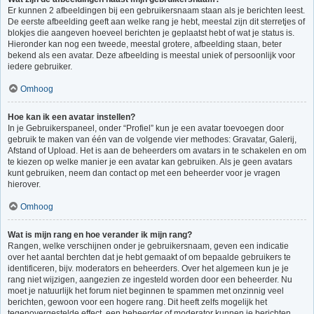
Er kunnen 2 afbeeldingen bij een gebruikersnaam staan als je berichten leest.
De eerste afbeelding geeft aan welke rang je hebt, meestal zijn dit sterretjes of
blokjes die aangeven hoeveel berichten je geplaatst hebt of wat je status is.
Hieronder kan nog een tweede, meestal grotere, afbeelding staan, beter
bekend als een avatar. Deze afbeelding is meestal uniek of persoonlijk voor
iedere gebruiker.
Omhoog
Hoe kan ik een avatar instellen?
In je Gebruikerspaneel, onder “Profiel” kun je een avatar toevoegen door
gebruik te maken van één van de volgende vier methodes: Gravatar, Galerij,
Afstand of Upload. Het is aan de beheerders om avatars in te schakelen en om
te kiezen op welke manier je een avatar kan gebruiken. Als je geen avatars
kunt gebruiken, neem dan contact op met een beheerder voor je vragen
hierover.
Omhoog
Wat is mijn rang en hoe verander ik mijn rang?
Rangen, welke verschijnen onder je gebruikersnaam, geven een indicatie
over het aantal berchten dat je hebt gemaakt of om bepaalde gebruikers te
identificeren, bijv. moderators en beheerders. Over het algemeen kun je je
rang niet wijzigen, aangezien ze ingesteld worden door een beheerder. Nu
moet je natuurlijk het forum niet beginnen te spammen met onzinnig veel
berichten, gewoon voor een hogere rang. Dit heeft zelfs mogelijk het
tegenovergestelde effect, een beheerder of moderator kunnen je berichten