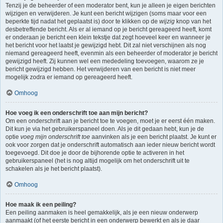
Tenzij je de beheerder of een moderator bent, kun je alleen je eigen berichten
wijzigen en verwijderen. Je kunt een bericht wijzigen (soms maar voor een
beperkte tijd nadat het geplaatst is) door te klikken op de
wijzig
knop van het
desbetreffende bericht. Als er al iemand op je bericht gereageerd heeft, komt
er onderaan je bericht een klein tekstje dat zegt hoeveel keer en wanneer je
het bericht voor het laatst je gewijzigd hebt. Dit zal niet verschijnen als nog
niemand gereageerd heeft, evenmin als een beheerder of moderator je bericht
gewijzigd heeft. Zij kunnen wel een mededeling toevoegen, waarom ze je
bericht gewijzigd hebben. Het verwijderen van een bericht is niet meer
mogelijk zodra er iemand op gereageerd heeft.
Omhoog
Hoe voeg ik een onderschrift toe aan mijn bericht?
Om een onderschrift aan je bericht toe te voegen, moet je er eerst één maken.
Dit kun je via het gebruikerspaneel doen. Als je dit gedaan hebt, kun je de
optie
voeg mijn onderschrift toe
aanvinken als je een bericht plaatst. Je kunt er
ook voor zorgen dat je onderschrift automatisch aan ieder nieuw bericht wordt
toegevoegd. Dit doe je door de bijhorende optie te activeren in het
gebruikerspaneel (het is nog altijd mogelijk om het onderschrift uit te
schakelen als je het bericht plaatst).
Omhoog
Hoe maak ik een peiling?
Een peiling aanmaken is heel gemakkelijk, als je een nieuw onderwerp
aanmaakt (of het eerste bericht in een onderwerp bewerkt en als je daar