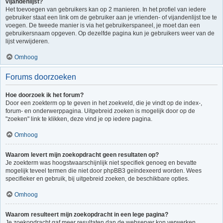
vijandenlijst?
Het toevoegen van gebruikers kan op 2 manieren. In het profiel van iedere
gebruiker staat een link om de gebruiker aan je vrienden- of vijandenlijst toe te
voegen. De tweede manier is via het gebruikerspaneel, je moet dan een
gebruikersnaam opgeven. Op dezelfde pagina kun je gebruikers weer van de
lijst verwijderen.
Omhoog
Forums doorzoeken
Hoe doorzoek ik het forum?
Door een zoekterm op te geven in het zoekveld, die je vindt op de index-,
forum- en onderwerppagina. Uitgebreid zoeken is mogelijk door op de
"zoeken" link te klikken, deze vind je op iedere pagina.
Omhoog
Waarom levert mijn zoekopdracht geen resultaten op?
Je zoekterm was hoogstwaarschijnlijk niet specifiek genoeg en bevatte
mogelijk teveel termen die niet door phpBB3 geïndexeerd worden. Wees
specifieker en gebruik, bij uitgebreid zoeken, de beschikbare opties.
Omhoog
Waarom resulteert mijn zoekopdracht in een lege pagina?
Je zoekopdracht gaf meer resultaten dan de webserver kon verwerken.