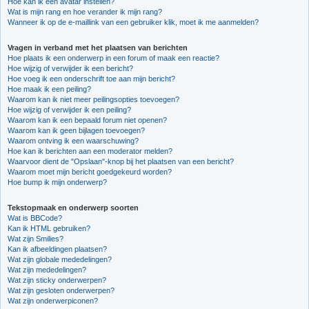
Hoe kan ik een avatar instellen?
Wat is mijn rang en hoe verander ik mijn rang?
Wanneer ik op de e-maillink van een gebruiker klik, moet ik me aanmelden?
Vragen in verband met het plaatsen van berichten
Hoe plaats ik een onderwerp in een forum of maak een reactie?
Hoe wijzig of verwijder ik een bericht?
Hoe voeg ik een onderschrift toe aan mijn bericht?
Hoe maak ik een peiling?
Waarom kan ik niet meer peilingsopties toevoegen?
Hoe wijzig of verwijder ik een peiling?
Waarom kan ik een bepaald forum niet openen?
Waarom kan ik geen bijlagen toevoegen?
Waarom ontving ik een waarschuwing?
Hoe kan ik berichten aan een moderator melden?
Waarvoor dient de "Opslaan"-knop bij het plaatsen van een bericht?
Waarom moet mijn bericht goedgekeurd worden?
Hoe bump ik mijn onderwerp?
Tekstopmaak en onderwerp soorten
Wat is BBCode?
Kan ik HTML gebruiken?
Wat zijn Smilies?
Kan ik afbeeldingen plaatsen?
Wat zijn globale mededelingen?
Wat zijn mededelingen?
Wat zijn sticky onderwerpen?
Wat zijn gesloten onderwerpen?
Wat zijn onderwerpiconen?