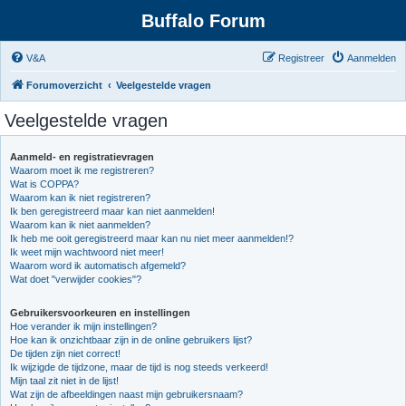
Buffalo Forum
V&A
Registreer
Aanmelden
Forumoverzicht
Veelgestelde vragen
Veelgestelde vragen
Aanmeld- en registratievragen
Waarom moet ik me registreren?
Wat is COPPA?
Waarom kan ik niet registreren?
Ik ben geregistreerd maar kan niet aanmelden!
Waarom kan ik niet aanmelden?
Ik heb me ooit geregistreerd maar kan nu niet meer aanmelden!?
Ik weet mijn wachtwoord niet meer!
Waarom word ik automatisch afgemeld?
Wat doet "verwijder cookies"?
Gebruikersvoorkeuren en instellingen
Hoe verander ik mijn instellingen?
Hoe kan ik onzichtbaar zijn in de online gebruikers lijst?
De tijden zijn niet correct!
Ik wijzigde de tijdzone, maar de tijd is nog steeds verkeerd!
Mijn taal zit niet in de lijst!
Wat zijn de afbeeldingen naast mijn gebruikersnaam?