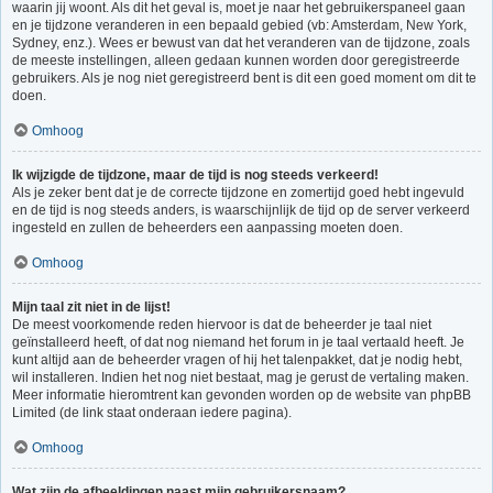
waarin jij woont. Als dit het geval is, moet je naar het gebruikerspaneel gaan
en je tijdzone veranderen in een bepaald gebied (vb: Amsterdam, New York,
Sydney, enz.). Wees er bewust van dat het veranderen van de tijdzone, zoals
de meeste instellingen, alleen gedaan kunnen worden door geregistreerde
gebruikers. Als je nog niet geregistreerd bent is dit een goed moment om dit te
doen.
Omhoog
Ik wijzigde de tijdzone, maar de tijd is nog steeds verkeerd!
Als je zeker bent dat je de correcte tijdzone en zomertijd goed hebt ingevuld
en de tijd is nog steeds anders, is waarschijnlijk de tijd op de server verkeerd
ingesteld en zullen de beheerders een aanpassing moeten doen.
Omhoog
Mijn taal zit niet in de lijst!
De meest voorkomende reden hiervoor is dat de beheerder je taal niet
geïnstalleerd heeft, of dat nog niemand het forum in je taal vertaald heeft. Je
kunt altijd aan de beheerder vragen of hij het talenpakket, dat je nodig hebt,
wil installeren. Indien het nog niet bestaat, mag je gerust de vertaling maken.
Meer informatie hieromtrent kan gevonden worden op de website van phpBB
Limited (de link staat onderaan iedere pagina).
Omhoog
Wat zijn de afbeeldingen naast mijn gebruikersnaam?