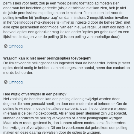
permissies voor hebt) zou je een "voeg peiling toe" tabblad moeten zien
onderaan het berichten-gedeelte (als je dit tabblad niet kan zien, heb je niet
de juiste permissies om peilingen aan te maken). Je moet een titel voor de
peiling invullen bij "peilingsvraag" en dan minstens 2 mogelijkheden invullen
in het "peilingopties"-tekstgedeelte (limiet is ingesteld door de beheerder), met
elke optie gescheiden door middel van een nieuwe regel. Je kunt ook instellen
hoeveel opties een gebruiker mag kiezen onder "opties per gebruiker" en een
tijdslimiet in dagen voor de peiling (0 is een peiling van oneindige duur).
Omhoog
Waarom kan ik niet meer peilingsopties toevoegen?
De limiet voor de peilingsopties is ingesteld door de beheerder. Indien je meer
opties denkt nodig te hebben dan het toegestane aantal, neem dan contact op
met de beheerder.
Omhoog
Hoe wijzig of verwijder ik een peiling?
Net zoals bij de berichten kan een peiling alleen gewijzigd worden door
degene die hem gemaakt heeft, en door een moderator of beheerder. Om de
peiling te wijzigen moet je het allereerste bericht van het onderwerp wijzigen
(hieraan is de peiling gekoppeld). Als er nog geen stemmen zijn uitgebracht,
kunnen gebruikers de peiling verwijderen of iedere peilingsoptie wijzigen.
Maar, als er reeds gestemd is, dan kunnen alleen moderators of beheerders
hem wijzigen of verwijderen. Dit om te voorkomen dat gebruikers een peiling
maken en deze daarna vervalsen door de opties te wijzigen.