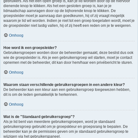
gebruikers. Als het een open groep is, kan je lid worden door op de hiervoor
dienende knop te klikken. Als het een gesloten groep is, kan je je
lidmaatschap aanvragen door op de bijhorende knop te klikken. De
groepsleider moet je aanvraag dan goedkeuren, hij of zij vraagt mogelijk
waarom je lid wil worden. Indien je niet tot een groep toegelaten wordt, moet je
de groepsleider niet lastig vallen, hij of zij heeft een reden om je te weigeren.
Omhoog
Hoe word ik een groepsleider?
Gebruikersgroepen worden door de beheerder gemaakt, deze beslist dus ook
wie de groepsleider is. Als je een gebruikersgroep wil starten, moet je contact
opnemen met de beheerder, dit kan door hem/haar een privébericht te sturen.
Omhoog
Waarom staan verschillende gebruikersgroepen in een andere kleur?
De beheerder kan een kleur aan een gebruikersgroep toegewezen hebben,
dit is om de leden gemakkelijk te herkennen.
Omhoog
Wat is de "Standaard gebruikersgroep"?
Als je lid bent van meerdere gebruikersgroepen, word je standaard
gebruikersgroep gebruikt om je groepskleur en groepsrang te bepalen. De
beheerder kan je de permissies geven om je standaard gebruikersgroep te
wijzigen via het gebruikerspaneel.