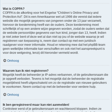
Wat is COPPA?
COPPA is de afkorting voor het Engelse "Children’s Online Privacy and
Protection Act". Dit is een Amerikaanse wet uit 1998 die vereist dat iedere
website die mogelijk gegevens van jongeren onder de 13 jaar verzamelt,
hiervoor de toestemming heeft van de ouders. Deze toestemming moet
schriftelijk of op een andere wijze gegeven worden, zodat de ouders weten dat
de website persoonlijke gegevens van hun kind, jonger dan 13, heeft. Indien
je niet zeker bent of deze wet al dan niet op jou of de website waarop je wil
registreren van toepassing is, neem dan contact op met een juridisch
raadgever voor meer informatie. Houd er rekening mee dat het phpBB-team
geen wettelijke informatie kan verschaffen en ook niet het aanspreekpunt is
voor deze wetgeving, tenzij dit hieronder vermeld wordt.
Omhoog
Waarom kan ik niet registreren?
Mogelijk heeft de beheerder je IP-adres verbannen, of de gebruikersnaam die
je opgeeft verboden. Tevens is het mogelijk dat de beheerder de registratie
mogelijkheid heeft uitgeschakeld om zo de registratie van nieuwe gebruikers
te voorkomen. Neem contact op met de beheerder voor verdere hulp.
Omhoog
Ik ben geregistreerd maar kan niet aanmelden!
Controleer eerst of je gebruikersnaam en wachtwoord kloppen. Indien ze