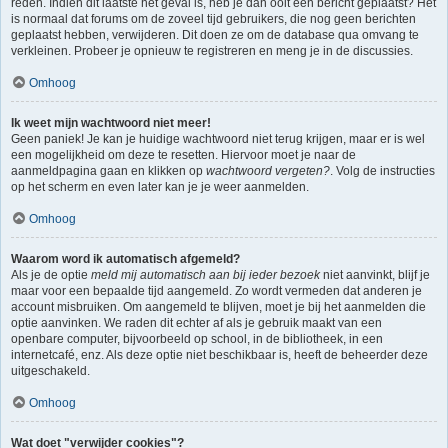
reden. Indien dit laatste het geval is, heb je dan ooit een bericht geplaatst? Het
is normaal dat forums om de zoveel tijd gebruikers, die nog geen berichten
geplaatst hebben, verwijderen. Dit doen ze om de database qua omvang te
verkleinen. Probeer je opnieuw te registreren en meng je in de discussies.
Omhoog
Ik weet mijn wachtwoord niet meer!
Geen paniek! Je kan je huidige wachtwoord niet terug krijgen, maar er is wel
een mogelijkheid om deze te resetten. Hiervoor moet je naar de
aanmeldpagina gaan en klikken op
wachtwoord vergeten?
. Volg de instructies
op het scherm en even later kan je je weer aanmelden.
Omhoog
Waarom word ik automatisch afgemeld?
Als je de optie
meld mij automatisch aan bij ieder bezoek
niet aanvinkt, blijf je
maar voor een bepaalde tijd aangemeld. Zo wordt vermeden dat anderen je
account misbruiken. Om aangemeld te blijven, moet je bij het aanmelden die
optie aanvinken. We raden dit echter af als je gebruik maakt van een
openbare computer, bijvoorbeeld op school, in de bibliotheek, in een
internetcafé, enz. Als deze optie niet beschikbaar is, heeft de beheerder deze
uitgeschakeld.
Omhoog
Wat doet "verwijder cookies"?