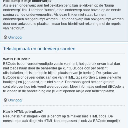
Hoe bump ik mijn onderwerp?
Als je een onderwerp aan het bekijken bent, kan je klikken op de "bump
onderwerp" link. Hierdoor "bump" je het onderwerp naar boven op de eerste
pagina van de onderwerpenlijst. Als deze link er niet staat, kunnen
onderwerpen niet gebumpt worden. Een onderwerp kan ook gebumpt worden
door een antwoord te plaatsen, maar hou hierbij wel rekening met de regels
van het forum.
Omhoog
Tekstopmaak en onderwerp soorten
Wat is BBCode?
BBCode is een vereenvoudigde versie van html, het gebruik ervan is al dan
niet toegestaan door de beheerder (je kunt BBCode ook per bericht
uitschakelen, dit is een optie bij het plaatsen van je bericht). De syntax van
BBCode is ongeveer gelijk aan die van HTML, tags worden tussen vierkante
haakjes [ en ] geplaatst, dus niet < en >. Daarnaast geeft het een grotere
controle over hoe iets wordt weergegeven. Meer informatie omtrent BBCode is
te vinden in de handleiding die je kunt openen als je een bericht plaatst.
Omhoog
Kan ik HTML gebruiken?
Nee, het is niet mogelijk om je bericht op te maken met HTML code. De
meeste opmaak die je via HTML kan toepassen is ook via BBCode mogelijk.