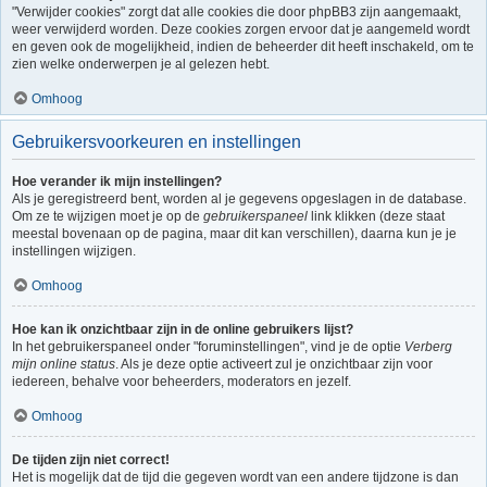
"Verwijder cookies" zorgt dat alle cookies die door phpBB3 zijn aangemaakt,
weer verwijderd worden. Deze cookies zorgen ervoor dat je aangemeld wordt
en geven ook de mogelijkheid, indien de beheerder dit heeft inschakeld, om te
zien welke onderwerpen je al gelezen hebt.
Omhoog
Gebruikersvoorkeuren en instellingen
Hoe verander ik mijn instellingen?
Als je geregistreerd bent, worden al je gegevens opgeslagen in de database.
Om ze te wijzigen moet je op de
gebruikerspaneel
link klikken (deze staat
meestal bovenaan op de pagina, maar dit kan verschillen), daarna kun je je
instellingen wijzigen.
Omhoog
Hoe kan ik onzichtbaar zijn in de online gebruikers lijst?
In het gebruikerspaneel onder "foruminstellingen", vind je de optie
Verberg
mijn online status
. Als je deze optie activeert zul je onzichtbaar zijn voor
iedereen, behalve voor beheerders, moderators en jezelf.
Omhoog
De tijden zijn niet correct!
Het is mogelijk dat de tijd die gegeven wordt van een andere tijdzone is dan