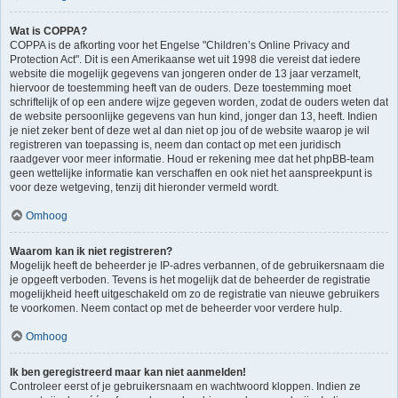
Wat is COPPA?
COPPA is de afkorting voor het Engelse "Children’s Online Privacy and
Protection Act". Dit is een Amerikaanse wet uit 1998 die vereist dat iedere
website die mogelijk gegevens van jongeren onder de 13 jaar verzamelt,
hiervoor de toestemming heeft van de ouders. Deze toestemming moet
schriftelijk of op een andere wijze gegeven worden, zodat de ouders weten dat
de website persoonlijke gegevens van hun kind, jonger dan 13, heeft. Indien
je niet zeker bent of deze wet al dan niet op jou of de website waarop je wil
registreren van toepassing is, neem dan contact op met een juridisch
raadgever voor meer informatie. Houd er rekening mee dat het phpBB-team
geen wettelijke informatie kan verschaffen en ook niet het aanspreekpunt is
voor deze wetgeving, tenzij dit hieronder vermeld wordt.
Omhoog
Waarom kan ik niet registreren?
Mogelijk heeft de beheerder je IP-adres verbannen, of de gebruikersnaam die
je opgeeft verboden. Tevens is het mogelijk dat de beheerder de registratie
mogelijkheid heeft uitgeschakeld om zo de registratie van nieuwe gebruikers
te voorkomen. Neem contact op met de beheerder voor verdere hulp.
Omhoog
Ik ben geregistreerd maar kan niet aanmelden!
Controleer eerst of je gebruikersnaam en wachtwoord kloppen. Indien ze