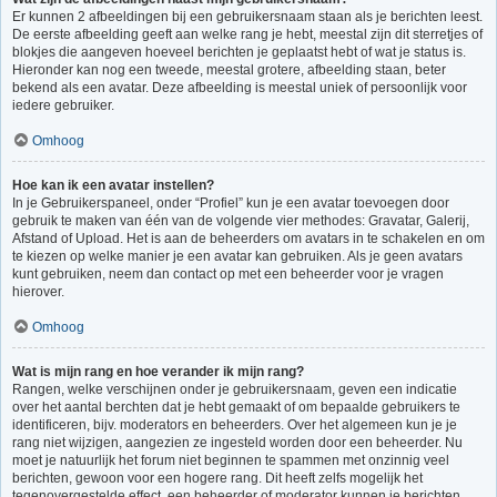
Er kunnen 2 afbeeldingen bij een gebruikersnaam staan als je berichten leest.
De eerste afbeelding geeft aan welke rang je hebt, meestal zijn dit sterretjes of
blokjes die aangeven hoeveel berichten je geplaatst hebt of wat je status is.
Hieronder kan nog een tweede, meestal grotere, afbeelding staan, beter
bekend als een avatar. Deze afbeelding is meestal uniek of persoonlijk voor
iedere gebruiker.
Omhoog
Hoe kan ik een avatar instellen?
In je Gebruikerspaneel, onder “Profiel” kun je een avatar toevoegen door
gebruik te maken van één van de volgende vier methodes: Gravatar, Galerij,
Afstand of Upload. Het is aan de beheerders om avatars in te schakelen en om
te kiezen op welke manier je een avatar kan gebruiken. Als je geen avatars
kunt gebruiken, neem dan contact op met een beheerder voor je vragen
hierover.
Omhoog
Wat is mijn rang en hoe verander ik mijn rang?
Rangen, welke verschijnen onder je gebruikersnaam, geven een indicatie
over het aantal berchten dat je hebt gemaakt of om bepaalde gebruikers te
identificeren, bijv. moderators en beheerders. Over het algemeen kun je je
rang niet wijzigen, aangezien ze ingesteld worden door een beheerder. Nu
moet je natuurlijk het forum niet beginnen te spammen met onzinnig veel
berichten, gewoon voor een hogere rang. Dit heeft zelfs mogelijk het
tegenovergestelde effect, een beheerder of moderator kunnen je berichten