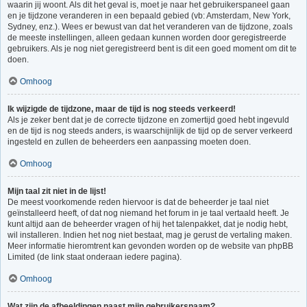
waarin jij woont. Als dit het geval is, moet je naar het gebruikerspaneel gaan
en je tijdzone veranderen in een bepaald gebied (vb: Amsterdam, New York,
Sydney, enz.). Wees er bewust van dat het veranderen van de tijdzone, zoals
de meeste instellingen, alleen gedaan kunnen worden door geregistreerde
gebruikers. Als je nog niet geregistreerd bent is dit een goed moment om dit te
doen.
Omhoog
Ik wijzigde de tijdzone, maar de tijd is nog steeds verkeerd!
Als je zeker bent dat je de correcte tijdzone en zomertijd goed hebt ingevuld
en de tijd is nog steeds anders, is waarschijnlijk de tijd op de server verkeerd
ingesteld en zullen de beheerders een aanpassing moeten doen.
Omhoog
Mijn taal zit niet in de lijst!
De meest voorkomende reden hiervoor is dat de beheerder je taal niet
geïnstalleerd heeft, of dat nog niemand het forum in je taal vertaald heeft. Je
kunt altijd aan de beheerder vragen of hij het talenpakket, dat je nodig hebt,
wil installeren. Indien het nog niet bestaat, mag je gerust de vertaling maken.
Meer informatie hieromtrent kan gevonden worden op de website van phpBB
Limited (de link staat onderaan iedere pagina).
Omhoog
Wat zijn de afbeeldingen naast mijn gebruikersnaam?