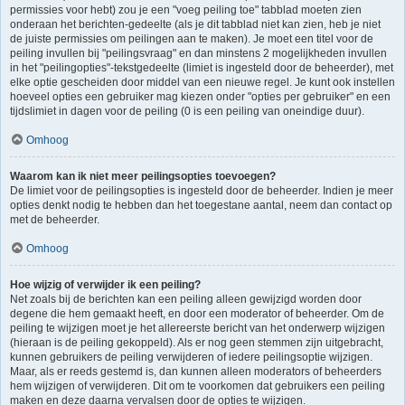
permissies voor hebt) zou je een "voeg peiling toe" tabblad moeten zien
onderaan het berichten-gedeelte (als je dit tabblad niet kan zien, heb je niet
de juiste permissies om peilingen aan te maken). Je moet een titel voor de
peiling invullen bij "peilingsvraag" en dan minstens 2 mogelijkheden invullen
in het "peilingopties"-tekstgedeelte (limiet is ingesteld door de beheerder), met
elke optie gescheiden door middel van een nieuwe regel. Je kunt ook instellen
hoeveel opties een gebruiker mag kiezen onder "opties per gebruiker" en een
tijdslimiet in dagen voor de peiling (0 is een peiling van oneindige duur).
Omhoog
Waarom kan ik niet meer peilingsopties toevoegen?
De limiet voor de peilingsopties is ingesteld door de beheerder. Indien je meer
opties denkt nodig te hebben dan het toegestane aantal, neem dan contact op
met de beheerder.
Omhoog
Hoe wijzig of verwijder ik een peiling?
Net zoals bij de berichten kan een peiling alleen gewijzigd worden door
degene die hem gemaakt heeft, en door een moderator of beheerder. Om de
peiling te wijzigen moet je het allereerste bericht van het onderwerp wijzigen
(hieraan is de peiling gekoppeld). Als er nog geen stemmen zijn uitgebracht,
kunnen gebruikers de peiling verwijderen of iedere peilingsoptie wijzigen.
Maar, als er reeds gestemd is, dan kunnen alleen moderators of beheerders
hem wijzigen of verwijderen. Dit om te voorkomen dat gebruikers een peiling
maken en deze daarna vervalsen door de opties te wijzigen.