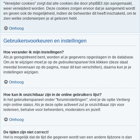
"Verwijder cookies" zorgt dat alle cookies die door phpBB3 zijn aangemaakt,
weer verwijderd worden. Deze cookies zorgen ervoor dat je aangemeld wordt
en geven ook de mogelijkheid, indien de beheerder dit heeft inschakeld, om te
zien welke onderwerpen je al gelezen hebt.
Omhoog
Gebruikersvoorkeuren en instellingen
Hoe verander ik mijn instellingen?
Als je geregistreerd bent, worden al je gegevens opgeslagen in de database.
Om ze te wijzigen moet je op de
gebruikerspaneel
link klikken (deze staat
meestal bovenaan op de pagina, maar dit kan verschillen), daarna kun je je
instellingen wijzigen.
Omhoog
Hoe kan ik onzichtbaar zijn in de online gebruikers lijst?
In het gebruikerspaneel onder "foruminstellingen", vind je de optie
Verberg
mijn online status
. Als je deze optie activeert zul je onzichtbaar zijn voor
iedereen, behalve voor beheerders, moderators en jezelf.
Omhoog
De tijden zijn niet correct!
Het is mogelijk dat de tijd die gegeven wordt van een andere tijdzone is dan