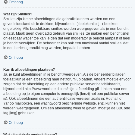
Omhoog
Wat zijn Smilies?
Smilies zijn kleine afbeeldingen die gebruikt kunnen worden om een
gevoelstoestand uit te drukken, bijvoorbeeld :) betekent blij, :( betekent
ongelukkig. Alle beschikbare smilies worden weergegeven als je een bericht
plaatst. Maak geen overdadig gebruik van smilies, ze maken een bericht snel
onleesbaar wat er toe kan leiden dat een moderator je bericht aanpast of heel
je bericht verwijdert. De beheerder kan ook een maximaal aantal smilies, dat
in een bericht gebruikt mag worden, bepaald hebben.
Omhoog
Kan ik afbeeldingen plaatsen?
Ja, je kunt afbeeldingen in je bericht weergeven. Als de beheerder bijlagen
toelaat kun je een afbeelding naar het forum uploaden. Anders moet je er voor
zorgen dat de afbeelding op een andere publieke server beschikbaar is,
bijvoorbeeld http://www.voorbeeld.com/mijn_afbeelding.gif. Linken naar een
afbeelding op je eigen computer is onmogelijk (tenzij het een publieke server
is). Ook afbeeldingen die een authentificatie vereisen zoals in: Hotmail of
Yahoo mailboxen, een wachtwoord beschermde website, enz. kunnen niet
worden weergegeven. Om een afbeelding weer te geven, moet je de BBCode
tag [img] gebruiken.
Omhoog
Wat zijn globale mededelingen?