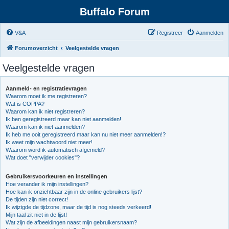
Buffalo Forum
V&A
Registreer
Aanmelden
Forumoverzicht
Veelgestelde vragen
Veelgestelde vragen
Aanmeld- en registratievragen
Waarom moet ik me registreren?
Wat is COPPA?
Waarom kan ik niet registreren?
Ik ben geregistreerd maar kan niet aanmelden!
Waarom kan ik niet aanmelden?
Ik heb me ooit geregistreerd maar kan nu niet meer aanmelden!?
Ik weet mijn wachtwoord niet meer!
Waarom word ik automatisch afgemeld?
Wat doet "verwijder cookies"?
Gebruikersvoorkeuren en instellingen
Hoe verander ik mijn instellingen?
Hoe kan ik onzichtbaar zijn in de online gebruikers lijst?
De tijden zijn niet correct!
Ik wijzigde de tijdzone, maar de tijd is nog steeds verkeerd!
Mijn taal zit niet in de lijst!
Wat zijn de afbeeldingen naast mijn gebruikersnaam?