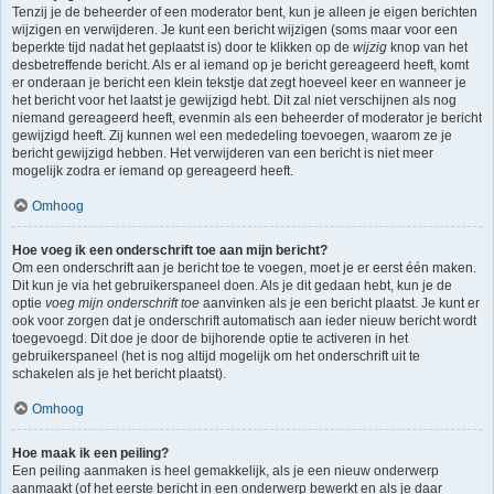
Tenzij je de beheerder of een moderator bent, kun je alleen je eigen berichten
wijzigen en verwijderen. Je kunt een bericht wijzigen (soms maar voor een
beperkte tijd nadat het geplaatst is) door te klikken op de
wijzig
knop van het
desbetreffende bericht. Als er al iemand op je bericht gereageerd heeft, komt
er onderaan je bericht een klein tekstje dat zegt hoeveel keer en wanneer je
het bericht voor het laatst je gewijzigd hebt. Dit zal niet verschijnen als nog
niemand gereageerd heeft, evenmin als een beheerder of moderator je bericht
gewijzigd heeft. Zij kunnen wel een mededeling toevoegen, waarom ze je
bericht gewijzigd hebben. Het verwijderen van een bericht is niet meer
mogelijk zodra er iemand op gereageerd heeft.
Omhoog
Hoe voeg ik een onderschrift toe aan mijn bericht?
Om een onderschrift aan je bericht toe te voegen, moet je er eerst één maken.
Dit kun je via het gebruikerspaneel doen. Als je dit gedaan hebt, kun je de
optie
voeg mijn onderschrift toe
aanvinken als je een bericht plaatst. Je kunt er
ook voor zorgen dat je onderschrift automatisch aan ieder nieuw bericht wordt
toegevoegd. Dit doe je door de bijhorende optie te activeren in het
gebruikerspaneel (het is nog altijd mogelijk om het onderschrift uit te
schakelen als je het bericht plaatst).
Omhoog
Hoe maak ik een peiling?
Een peiling aanmaken is heel gemakkelijk, als je een nieuw onderwerp
aanmaakt (of het eerste bericht in een onderwerp bewerkt en als je daar