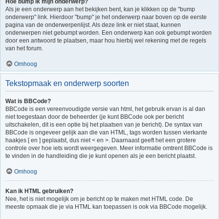
Hoe bump ik mijn onderwerp?
Als je een onderwerp aan het bekijken bent, kan je klikken op de "bump
onderwerp" link. Hierdoor "bump" je het onderwerp naar boven op de eerste
pagina van de onderwerpenlijst. Als deze link er niet staat, kunnen
onderwerpen niet gebumpt worden. Een onderwerp kan ook gebumpt worden
door een antwoord te plaatsen, maar hou hierbij wel rekening met de regels
van het forum.
Omhoog
Tekstopmaak en onderwerp soorten
Wat is BBCode?
BBCode is een vereenvoudigde versie van html, het gebruik ervan is al dan
niet toegestaan door de beheerder (je kunt BBCode ook per bericht
uitschakelen, dit is een optie bij het plaatsen van je bericht). De syntax van
BBCode is ongeveer gelijk aan die van HTML, tags worden tussen vierkante
haakjes [ en ] geplaatst, dus niet < en >. Daarnaast geeft het een grotere
controle over hoe iets wordt weergegeven. Meer informatie omtrent BBCode is
te vinden in de handleiding die je kunt openen als je een bericht plaatst.
Omhoog
Kan ik HTML gebruiken?
Nee, het is niet mogelijk om je bericht op te maken met HTML code. De
meeste opmaak die je via HTML kan toepassen is ook via BBCode mogelijk.