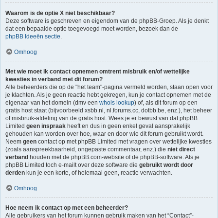
Waarom is de optie X niet beschikbaar?
Deze software is geschreven en eigendom van de phpBB-Groep. Als je denkt
dat een bepaalde optie toegevoegd moet worden, bezoek dan de
phpBB Ideeën sectie
.
Omhoog
Met wie moet ik contact opnemen omtrent misbruik en/of wettelijke
kwesties in verband met dit forum?
Alle beheerders die op de "het team"-pagina vermeld worden, staan open voor
je klachten. Als je geen reactie hebt gekregen, kun je contact opnemen met de
eigenaar van het domein (dmv een
whois lookup
) of, als dit forum op een
gratis host staat (bijvoorbeeld xsbb.nl, nl.forums.cc, dotbb.be, enz.), het beheer
of misbruik-afdeling van de gratis host. Wees je er bewust van dat phpBB
Limited
geen inspraak
heeft en dus in geen enkel geval aansprakelijk
gehouden kan worden over hoe, waar en door wie dit forum gebruikt wordt.
Neem
geen
contact op met phpBB Limited met vragen over wettelijke kwesties
(zoals aanspreekbaarheid, ongepaste commentaar, enz.) die
niet direct
verband
houden met de phpBB.com-website of de phpBB-software. Als je
phpBB Limited toch e-mailt over deze software die
gebruikt wordt door
derden
kun je een korte, of helemaal geen, reactie verwachten.
Omhoog
Hoe neem ik contact op met een beheerder?
Alle gebruikers van het forum kunnen gebruik maken van het “Contact”-