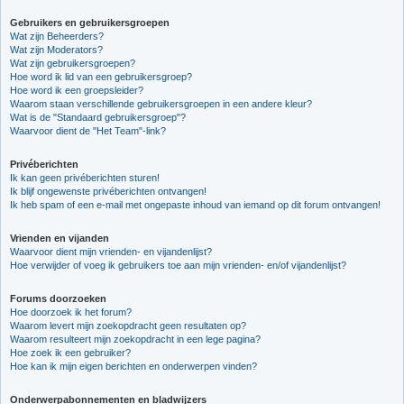
Gebruikers en gebruikersgroepen
Wat zijn Beheerders?
Wat zijn Moderators?
Wat zijn gebruikersgroepen?
Hoe word ik lid van een gebruikersgroep?
Hoe word ik een groepsleider?
Waarom staan verschillende gebruikersgroepen in een andere kleur?
Wat is de "Standaard gebruikersgroep"?
Waarvoor dient de "Het Team"-link?
Privéberichten
Ik kan geen privéberichten sturen!
Ik blijf ongewenste privéberichten ontvangen!
Ik heb spam of een e-mail met ongepaste inhoud van iemand op dit forum ontvangen!
Vrienden en vijanden
Waarvoor dient mijn vrienden- en vijandenlijst?
Hoe verwijder of voeg ik gebruikers toe aan mijn vrienden- en/of vijandenlijst?
Forums doorzoeken
Hoe doorzoek ik het forum?
Waarom levert mijn zoekopdracht geen resultaten op?
Waarom resulteert mijn zoekopdracht in een lege pagina?
Hoe zoek ik een gebruiker?
Hoe kan ik mijn eigen berichten en onderwerpen vinden?
Onderwerpabonnementen en bladwijzers