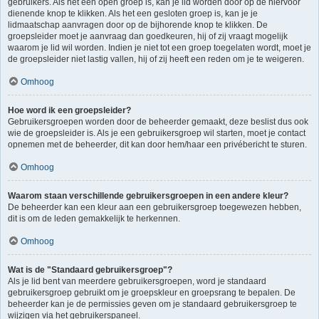
gebruikers. Als het een open groep is, kan je lid worden door op de hiervoor
dienende knop te klikken. Als het een gesloten groep is, kan je je
lidmaatschap aanvragen door op de bijhorende knop te klikken. De
groepsleider moet je aanvraag dan goedkeuren, hij of zij vraagt mogelijk
waarom je lid wil worden. Indien je niet tot een groep toegelaten wordt, moet je
de groepsleider niet lastig vallen, hij of zij heeft een reden om je te weigeren.
Omhoog
Hoe word ik een groepsleider?
Gebruikersgroepen worden door de beheerder gemaakt, deze beslist dus ook
wie de groepsleider is. Als je een gebruikersgroep wil starten, moet je contact
opnemen met de beheerder, dit kan door hem/haar een privébericht te sturen.
Omhoog
Waarom staan verschillende gebruikersgroepen in een andere kleur?
De beheerder kan een kleur aan een gebruikersgroep toegewezen hebben,
dit is om de leden gemakkelijk te herkennen.
Omhoog
Wat is de "Standaard gebruikersgroep"?
Als je lid bent van meerdere gebruikersgroepen, word je standaard
gebruikersgroep gebruikt om je groepskleur en groepsrang te bepalen. De
beheerder kan je de permissies geven om je standaard gebruikersgroep te
wijzigen via het gebruikerspaneel.