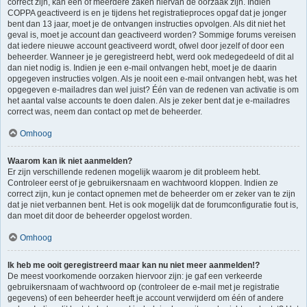
correct zijn, kan één of meerdere zaken hiervan de oorzaak zijn. Indien
COPPA geactiveerd is en je tijdens het registratieproces opgaf dat je jonger
bent dan 13 jaar, moet je de ontvangen instructies opvolgen. Als dit niet het
geval is, moet je account dan geactiveerd worden? Sommige forums vereisen
dat iedere nieuwe account geactiveerd wordt, ofwel door jezelf of door een
beheerder. Wanneer je je geregistreerd hebt, werd ook medegedeeld of dit al
dan niet nodig is. Indien je een e-mail ontvangen hebt, moet je de daarin
opgegeven instructies volgen. Als je nooit een e-mail ontvangen hebt, was het
opgegeven e-mailadres dan wel juist? Één van de redenen van activatie is om
het aantal valse accounts te doen dalen. Als je zeker bent dat je e-mailadres
correct was, neem dan contact op met de beheerder.
Omhoog
Waarom kan ik niet aanmelden?
Er zijn verschillende redenen mogelijk waarom je dit probleem hebt.
Controleer eerst of je gebruikersnaam en wachtwoord kloppen. Indien ze
correct zijn, kun je contact opnemen met de beheerder om er zeker van te zijn
dat je niet verbannen bent. Het is ook mogelijk dat de forumconfiguratie fout is,
dan moet dit door de beheerder opgelost worden.
Omhoog
Ik heb me ooit geregistreerd maar kan nu niet meer aanmelden!?
De meest voorkomende oorzaken hiervoor zijn: je gaf een verkeerde
gebruikersnaam of wachtwoord op (controleer de e-mail met je registratie
gegevens) of een beheerder heeft je account verwijderd om één of andere