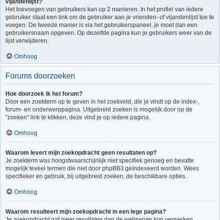
vijandenlijst?
Het toevoegen van gebruikers kan op 2 manieren. In het profiel van iedere
gebruiker staat een link om de gebruiker aan je vrienden- of vijandenlijst toe te
voegen. De tweede manier is via het gebruikerspaneel, je moet dan een
gebruikersnaam opgeven. Op dezelfde pagina kun je gebruikers weer van de
lijst verwijderen.
Omhoog
Forums doorzoeken
Hoe doorzoek ik het forum?
Door een zoekterm op te geven in het zoekveld, die je vindt op de index-,
forum- en onderwerppagina. Uitgebreid zoeken is mogelijk door op de
"zoeken" link te klikken, deze vind je op iedere pagina.
Omhoog
Waarom levert mijn zoekopdracht geen resultaten op?
Je zoekterm was hoogstwaarschijnlijk niet specifiek genoeg en bevatte
mogelijk teveel termen die niet door phpBB3 geïndexeerd worden. Wees
specifieker en gebruik, bij uitgebreid zoeken, de beschikbare opties.
Omhoog
Waarom resulteert mijn zoekopdracht in een lege pagina?
Je zoekopdracht gaf meer resultaten dan de webserver kon verwerken.