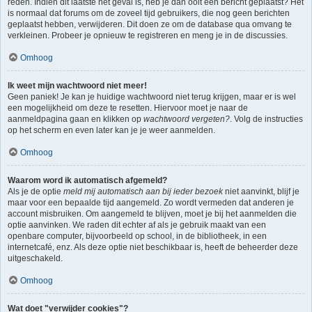
reden. Indien dit laatste het geval is, heb je dan ooit een bericht geplaatst? Het
is normaal dat forums om de zoveel tijd gebruikers, die nog geen berichten
geplaatst hebben, verwijderen. Dit doen ze om de database qua omvang te
verkleinen. Probeer je opnieuw te registreren en meng je in de discussies.
Omhoog
Ik weet mijn wachtwoord niet meer!
Geen paniek! Je kan je huidige wachtwoord niet terug krijgen, maar er is wel
een mogelijkheid om deze te resetten. Hiervoor moet je naar de
aanmeldpagina gaan en klikken op
wachtwoord vergeten?
. Volg de instructies
op het scherm en even later kan je je weer aanmelden.
Omhoog
Waarom word ik automatisch afgemeld?
Als je de optie
meld mij automatisch aan bij ieder bezoek
niet aanvinkt, blijf je
maar voor een bepaalde tijd aangemeld. Zo wordt vermeden dat anderen je
account misbruiken. Om aangemeld te blijven, moet je bij het aanmelden die
optie aanvinken. We raden dit echter af als je gebruik maakt van een
openbare computer, bijvoorbeeld op school, in de bibliotheek, in een
internetcafé, enz. Als deze optie niet beschikbaar is, heeft de beheerder deze
uitgeschakeld.
Omhoog
Wat doet "verwijder cookies"?