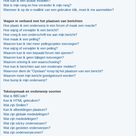
Hoe kan ik een avatar instellen?
Wat is mijn rang en hoe verander ik mijn rang?
Wanneer ik op de e-maillink van een gebruiker klik, moet ik me aanmelden?
Vragen in verband met het plaatsen van berichten
Hoe plaats ik een onderwerp in een forum of maak een reactie?
Hoe wijzig of verwijder ik een bericht?
Hoe voeg ik een onderschrift toe aan mijn bericht?
Hoe maak ik een peiling?
Waarom kan ik niet meer peilingsopties toevoegen?
Hoe wijzig of verwijder ik een peiling?
Waarom kan ik een bepaald forum niet openen?
Waarom kan ik geen bijlagen toevoegen?
Waarom ontving ik een waarschuwing?
Hoe kan ik berichten aan een moderator melden?
Waarvoor dient de "Opslaan"-knop bij het plaatsen van een bericht?
Waarom moet mijn bericht goedgekeurd worden?
Hoe bump ik mijn onderwerp?
Tekstopmaak en onderwerp soorten
Wat is BBCode?
Kan ik HTML gebruiken?
Wat zijn Smilies?
Kan ik afbeeldingen plaatsen?
Wat zijn globale mededelingen?
Wat zijn mededelingen?
Wat zijn sticky onderwerpen?
Wat zijn gesloten onderwerpen?
Wat zijn onderwerpiconen?