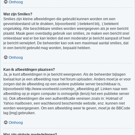
Omhoog
Wat zijn Smilies?
Smilies zijn kleine afbeeldingen die gebruikt kunnen worden om een
gevoelstoestand uit te drukken, bijvoorbeeld :) betekent blij, :( betekent
ongelukkig. Alle beschikbare smilies worden weergegeven als je een bericht
plaatst. Maak geen overdadig gebruik van smilies, ze maken een bericht snel
onleesbaar wat er toe kan leiden dat een moderator je bericht aanpast of heel
je bericht verwijdert. De beheerder kan ook een maximaal aantal smilies, dat
in een bericht gebruikt mag worden, bepaald hebben.
Omhoog
Kan ik afbeeldingen plaatsen?
Ja, je kunt afbeeldingen in je bericht weergeven. Als de beheerder bijlagen
toelaat kun je een afbeelding naar het forum uploaden. Anders moet je er voor
zorgen dat de afbeelding op een andere publieke server beschikbaar is,
bijvoorbeeld http://www.voorbeeld.com/mijn_afbeelding.gif. Linken naar een
afbeelding op je eigen computer is onmogelijk (tenzij het een publieke server
is). Ook afbeeldingen die een authentificatie vereisen zoals in: Hotmail of
Yahoo mailboxen, een wachtwoord beschermde website, enz. kunnen niet
worden weergegeven. Om een afbeelding weer te geven, moet je de BBCode
tag [img] gebruiken.
Omhoog
Wat zijn globale mededelingen?