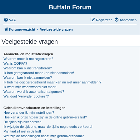
Buffalo Forum
V&A
Registreer
Aanmelden
Forumoverzicht
Veelgestelde vragen
Veelgestelde vragen
Aanmeld- en registratievragen
Waarom moet ik me registreren?
Wat is COPPA?
Waarom kan ik niet registreren?
Ik ben geregistreerd maar kan niet aanmelden!
Waarom kan ik niet aanmelden?
Ik heb me ooit geregistreerd maar kan nu niet meer aanmelden!?
Ik weet mijn wachtwoord niet meer!
Waarom word ik automatisch afgemeld?
Wat doet "verwijder cookies"?
Gebruikersvoorkeuren en instellingen
Hoe verander ik mijn instellingen?
Hoe kan ik onzichtbaar zijn in de online gebruikers lijst?
De tijden zijn niet correct!
Ik wijzigde de tijdzone, maar de tijd is nog steeds verkeerd!
Mijn taal zit niet in de lijst!
Wat zijn de afbeeldingen naast mijn gebruikersnaam?