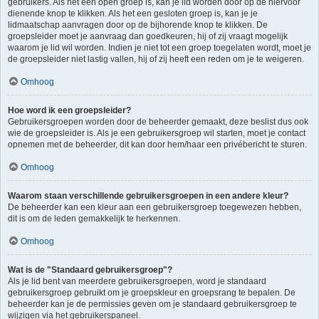
gebruikers. Als het een open groep is, kan je lid worden door op de hiervoor
dienende knop te klikken. Als het een gesloten groep is, kan je je
lidmaatschap aanvragen door op de bijhorende knop te klikken. De
groepsleider moet je aanvraag dan goedkeuren, hij of zij vraagt mogelijk
waarom je lid wil worden. Indien je niet tot een groep toegelaten wordt, moet je
de groepsleider niet lastig vallen, hij of zij heeft een reden om je te weigeren.
Omhoog
Hoe word ik een groepsleider?
Gebruikersgroepen worden door de beheerder gemaakt, deze beslist dus ook
wie de groepsleider is. Als je een gebruikersgroep wil starten, moet je contact
opnemen met de beheerder, dit kan door hem/haar een privébericht te sturen.
Omhoog
Waarom staan verschillende gebruikersgroepen in een andere kleur?
De beheerder kan een kleur aan een gebruikersgroep toegewezen hebben,
dit is om de leden gemakkelijk te herkennen.
Omhoog
Wat is de "Standaard gebruikersgroep"?
Als je lid bent van meerdere gebruikersgroepen, word je standaard
gebruikersgroep gebruikt om je groepskleur en groepsrang te bepalen. De
beheerder kan je de permissies geven om je standaard gebruikersgroep te
wijzigen via het gebruikerspaneel.