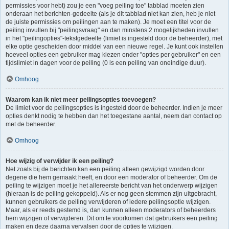
permissies voor hebt) zou je een "voeg peiling toe" tabblad moeten zien
onderaan het berichten-gedeelte (als je dit tabblad niet kan zien, heb je niet
de juiste permissies om peilingen aan te maken). Je moet een titel voor de
peiling invullen bij "peilingsvraag" en dan minstens 2 mogelijkheden invullen
in het "peilingopties"-tekstgedeelte (limiet is ingesteld door de beheerder), met
elke optie gescheiden door middel van een nieuwe regel. Je kunt ook instellen
hoeveel opties een gebruiker mag kiezen onder "opties per gebruiker" en een
tijdslimiet in dagen voor de peiling (0 is een peiling van oneindige duur).
Omhoog
Waarom kan ik niet meer peilingsopties toevoegen?
De limiet voor de peilingsopties is ingesteld door de beheerder. Indien je meer
opties denkt nodig te hebben dan het toegestane aantal, neem dan contact op
met de beheerder.
Omhoog
Hoe wijzig of verwijder ik een peiling?
Net zoals bij de berichten kan een peiling alleen gewijzigd worden door
degene die hem gemaakt heeft, en door een moderator of beheerder. Om de
peiling te wijzigen moet je het allereerste bericht van het onderwerp wijzigen
(hieraan is de peiling gekoppeld). Als er nog geen stemmen zijn uitgebracht,
kunnen gebruikers de peiling verwijderen of iedere peilingsoptie wijzigen.
Maar, als er reeds gestemd is, dan kunnen alleen moderators of beheerders
hem wijzigen of verwijderen. Dit om te voorkomen dat gebruikers een peiling
maken en deze daarna vervalsen door de opties te wijzigen.