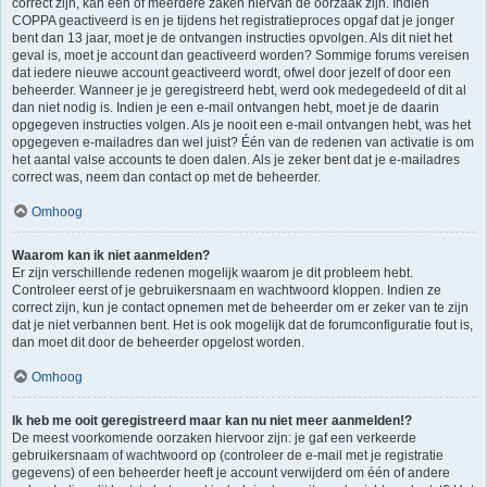
correct zijn, kan één of meerdere zaken hiervan de oorzaak zijn. Indien
COPPA geactiveerd is en je tijdens het registratieproces opgaf dat je jonger
bent dan 13 jaar, moet je de ontvangen instructies opvolgen. Als dit niet het
geval is, moet je account dan geactiveerd worden? Sommige forums vereisen
dat iedere nieuwe account geactiveerd wordt, ofwel door jezelf of door een
beheerder. Wanneer je je geregistreerd hebt, werd ook medegedeeld of dit al
dan niet nodig is. Indien je een e-mail ontvangen hebt, moet je de daarin
opgegeven instructies volgen. Als je nooit een e-mail ontvangen hebt, was het
opgegeven e-mailadres dan wel juist? Één van de redenen van activatie is om
het aantal valse accounts te doen dalen. Als je zeker bent dat je e-mailadres
correct was, neem dan contact op met de beheerder.
Omhoog
Waarom kan ik niet aanmelden?
Er zijn verschillende redenen mogelijk waarom je dit probleem hebt.
Controleer eerst of je gebruikersnaam en wachtwoord kloppen. Indien ze
correct zijn, kun je contact opnemen met de beheerder om er zeker van te zijn
dat je niet verbannen bent. Het is ook mogelijk dat de forumconfiguratie fout is,
dan moet dit door de beheerder opgelost worden.
Omhoog
Ik heb me ooit geregistreerd maar kan nu niet meer aanmelden!?
De meest voorkomende oorzaken hiervoor zijn: je gaf een verkeerde
gebruikersnaam of wachtwoord op (controleer de e-mail met je registratie
gegevens) of een beheerder heeft je account verwijderd om één of andere