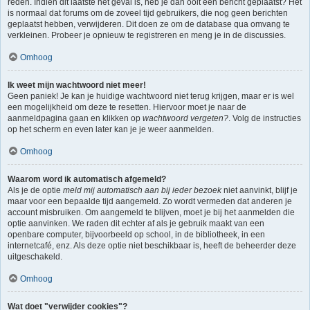
reden. Indien dit laatste het geval is, heb je dan ooit een bericht geplaatst? Het
is normaal dat forums om de zoveel tijd gebruikers, die nog geen berichten
geplaatst hebben, verwijderen. Dit doen ze om de database qua omvang te
verkleinen. Probeer je opnieuw te registreren en meng je in de discussies.
Omhoog
Ik weet mijn wachtwoord niet meer!
Geen paniek! Je kan je huidige wachtwoord niet terug krijgen, maar er is wel
een mogelijkheid om deze te resetten. Hiervoor moet je naar de
aanmeldpagina gaan en klikken op
wachtwoord vergeten?
. Volg de instructies
op het scherm en even later kan je je weer aanmelden.
Omhoog
Waarom word ik automatisch afgemeld?
Als je de optie
meld mij automatisch aan bij ieder bezoek
niet aanvinkt, blijf je
maar voor een bepaalde tijd aangemeld. Zo wordt vermeden dat anderen je
account misbruiken. Om aangemeld te blijven, moet je bij het aanmelden die
optie aanvinken. We raden dit echter af als je gebruik maakt van een
openbare computer, bijvoorbeeld op school, in de bibliotheek, in een
internetcafé, enz. Als deze optie niet beschikbaar is, heeft de beheerder deze
uitgeschakeld.
Omhoog
Wat doet "verwijder cookies"?