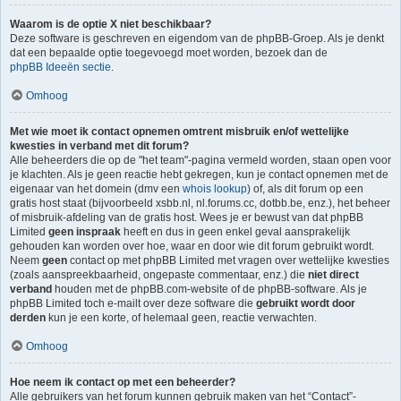
Waarom is de optie X niet beschikbaar?
Deze software is geschreven en eigendom van de phpBB-Groep. Als je denkt
dat een bepaalde optie toegevoegd moet worden, bezoek dan de
phpBB Ideeën sectie
.
Omhoog
Met wie moet ik contact opnemen omtrent misbruik en/of wettelijke
kwesties in verband met dit forum?
Alle beheerders die op de "het team"-pagina vermeld worden, staan open voor
je klachten. Als je geen reactie hebt gekregen, kun je contact opnemen met de
eigenaar van het domein (dmv een
whois lookup
) of, als dit forum op een
gratis host staat (bijvoorbeeld xsbb.nl, nl.forums.cc, dotbb.be, enz.), het beheer
of misbruik-afdeling van de gratis host. Wees je er bewust van dat phpBB
Limited
geen inspraak
heeft en dus in geen enkel geval aansprakelijk
gehouden kan worden over hoe, waar en door wie dit forum gebruikt wordt.
Neem
geen
contact op met phpBB Limited met vragen over wettelijke kwesties
(zoals aanspreekbaarheid, ongepaste commentaar, enz.) die
niet direct
verband
houden met de phpBB.com-website of de phpBB-software. Als je
phpBB Limited toch e-mailt over deze software die
gebruikt wordt door
derden
kun je een korte, of helemaal geen, reactie verwachten.
Omhoog
Hoe neem ik contact op met een beheerder?
Alle gebruikers van het forum kunnen gebruik maken van het “Contact”-