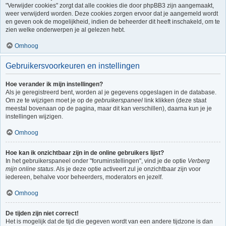
"Verwijder cookies" zorgt dat alle cookies die door phpBB3 zijn aangemaakt,
weer verwijderd worden. Deze cookies zorgen ervoor dat je aangemeld wordt
en geven ook de mogelijkheid, indien de beheerder dit heeft inschakeld, om te
zien welke onderwerpen je al gelezen hebt.
Omhoog
Gebruikersvoorkeuren en instellingen
Hoe verander ik mijn instellingen?
Als je geregistreerd bent, worden al je gegevens opgeslagen in de database.
Om ze te wijzigen moet je op de
gebruikerspaneel
link klikken (deze staat
meestal bovenaan op de pagina, maar dit kan verschillen), daarna kun je je
instellingen wijzigen.
Omhoog
Hoe kan ik onzichtbaar zijn in de online gebruikers lijst?
In het gebruikerspaneel onder "foruminstellingen", vind je de optie
Verberg
mijn online status
. Als je deze optie activeert zul je onzichtbaar zijn voor
iedereen, behalve voor beheerders, moderators en jezelf.
Omhoog
De tijden zijn niet correct!
Het is mogelijk dat de tijd die gegeven wordt van een andere tijdzone is dan