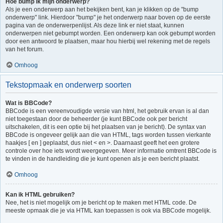
Hoe bump ik mijn onderwerp?
Als je een onderwerp aan het bekijken bent, kan je klikken op de "bump
onderwerp" link. Hierdoor "bump" je het onderwerp naar boven op de eerste
pagina van de onderwerpenlijst. Als deze link er niet staat, kunnen
onderwerpen niet gebumpt worden. Een onderwerp kan ook gebumpt worden
door een antwoord te plaatsen, maar hou hierbij wel rekening met de regels
van het forum.
Omhoog
Tekstopmaak en onderwerp soorten
Wat is BBCode?
BBCode is een vereenvoudigde versie van html, het gebruik ervan is al dan
niet toegestaan door de beheerder (je kunt BBCode ook per bericht
uitschakelen, dit is een optie bij het plaatsen van je bericht). De syntax van
BBCode is ongeveer gelijk aan die van HTML, tags worden tussen vierkante
haakjes [ en ] geplaatst, dus niet < en >. Daarnaast geeft het een grotere
controle over hoe iets wordt weergegeven. Meer informatie omtrent BBCode is
te vinden in de handleiding die je kunt openen als je een bericht plaatst.
Omhoog
Kan ik HTML gebruiken?
Nee, het is niet mogelijk om je bericht op te maken met HTML code. De
meeste opmaak die je via HTML kan toepassen is ook via BBCode mogelijk.