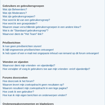
Gebruikers en gebruikersgroepen
Wat zijn Beheerders?
Wat zijn Moderators?
Wat zijn gebruikersgroepen?
Hoe word ik lid van een gebruikersgroep?
Hoe word ik een groepsleider?
Waarom staan verschillende gebruikersgroepen in een andere kleur?
Wat is de "Standaard gebruikersgroep"?
Waarvoor dient de "Het Team"-link?
Privéberichten
Ik kan geen privéberichten sturen!
Ik blijf ongewenste privéberichten ontvangen!
Ik heb spam of een e-mail met ongepaste inhoud van iemand op dit forum ontvangen!
Vrienden en vijanden
Waarvoor dient mijn vrienden- en vijandenlijst?
Hoe verwijder of voeg ik gebruikers toe aan mijn vrienden- en/of vijandenlijst?
Forums doorzoeken
Hoe doorzoek ik het forum?
Waarom levert mijn zoekopdracht geen resultaten op?
Waarom resulteert mijn zoekopdracht in een lege pagina?
Hoe zoek ik een gebruiker?
Hoe kan ik mijn eigen berichten en onderwerpen vinden?
Onderwerpabonnementen en bladwijzers