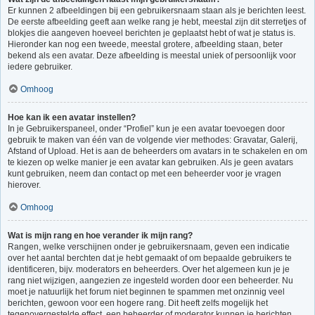
Er kunnen 2 afbeeldingen bij een gebruikersnaam staan als je berichten leest.
De eerste afbeelding geeft aan welke rang je hebt, meestal zijn dit sterretjes of
blokjes die aangeven hoeveel berichten je geplaatst hebt of wat je status is.
Hieronder kan nog een tweede, meestal grotere, afbeelding staan, beter
bekend als een avatar. Deze afbeelding is meestal uniek of persoonlijk voor
iedere gebruiker.
Omhoog
Hoe kan ik een avatar instellen?
In je Gebruikerspaneel, onder “Profiel” kun je een avatar toevoegen door
gebruik te maken van één van de volgende vier methodes: Gravatar, Galerij,
Afstand of Upload. Het is aan de beheerders om avatars in te schakelen en om
te kiezen op welke manier je een avatar kan gebruiken. Als je geen avatars
kunt gebruiken, neem dan contact op met een beheerder voor je vragen
hierover.
Omhoog
Wat is mijn rang en hoe verander ik mijn rang?
Rangen, welke verschijnen onder je gebruikersnaam, geven een indicatie
over het aantal berchten dat je hebt gemaakt of om bepaalde gebruikers te
identificeren, bijv. moderators en beheerders. Over het algemeen kun je je
rang niet wijzigen, aangezien ze ingesteld worden door een beheerder. Nu
moet je natuurlijk het forum niet beginnen te spammen met onzinnig veel
berichten, gewoon voor een hogere rang. Dit heeft zelfs mogelijk het
tegenovergestelde effect, een beheerder of moderator kunnen je berichten