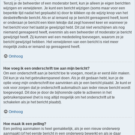
Tenzij je de beheerder of een moderator bent, kun je alleen je eigen berichten
wijzigen en verwijderen. Je kunt een bericht wijzigen (soms maar voor een
beperkte tijd nadat het geplaatst is) door te klikken op de
wijzig
knop van het
desbetreffende bericht. Als er al iemand op je bericht gereageerd heeft, komt
er onderaan je bericht een klein tekstje dat zegt hoeveel keer en wanneer je
het bericht voor het laatst je gewijzigd hebt. Dit zal niet verschijnen als nog
niemand gereageerd heeft, evenmin als een beheerder of moderator je bericht
gewijzigd heeft. Zij kunnen wel een mededeling toevoegen, waarom ze je
bericht gewijzigd hebben. Het verwijderen van een bericht is niet meer
mogelijk zodra er iemand op gereageerd heeft.
Omhoog
Hoe voeg ik een onderschrift toe aan mijn bericht?
Om een onderschrift aan je bericht toe te voegen, moet je er eerst één maken.
Dit kun je via het gebruikerspaneel doen. Als je dit gedaan hebt, kun je de
optie
voeg mijn onderschrift toe
aanvinken als je een bericht plaatst. Je kunt er
ook voor zorgen dat je onderschrift automatisch aan ieder nieuw bericht wordt
toegevoegd. Dit doe je door de bijhorende optie te activeren in het
gebruikerspaneel (het is nog altijd mogelijk om het onderschrift uit te
schakelen als je het bericht plaatst).
Omhoog
Hoe maak ik een peiling?
Een peiling aanmaken is heel gemakkelijk, als je een nieuw onderwerp
aanmaakt (of het eerste bericht in een onderwerp bewerkt en als je daar