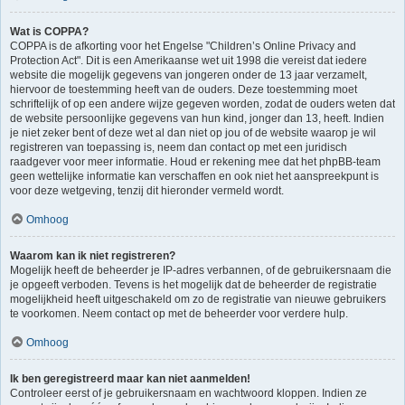
Wat is COPPA?
COPPA is de afkorting voor het Engelse "Children’s Online Privacy and
Protection Act". Dit is een Amerikaanse wet uit 1998 die vereist dat iedere
website die mogelijk gegevens van jongeren onder de 13 jaar verzamelt,
hiervoor de toestemming heeft van de ouders. Deze toestemming moet
schriftelijk of op een andere wijze gegeven worden, zodat de ouders weten dat
de website persoonlijke gegevens van hun kind, jonger dan 13, heeft. Indien
je niet zeker bent of deze wet al dan niet op jou of de website waarop je wil
registreren van toepassing is, neem dan contact op met een juridisch
raadgever voor meer informatie. Houd er rekening mee dat het phpBB-team
geen wettelijke informatie kan verschaffen en ook niet het aanspreekpunt is
voor deze wetgeving, tenzij dit hieronder vermeld wordt.
Omhoog
Waarom kan ik niet registreren?
Mogelijk heeft de beheerder je IP-adres verbannen, of de gebruikersnaam die
je opgeeft verboden. Tevens is het mogelijk dat de beheerder de registratie
mogelijkheid heeft uitgeschakeld om zo de registratie van nieuwe gebruikers
te voorkomen. Neem contact op met de beheerder voor verdere hulp.
Omhoog
Ik ben geregistreerd maar kan niet aanmelden!
Controleer eerst of je gebruikersnaam en wachtwoord kloppen. Indien ze