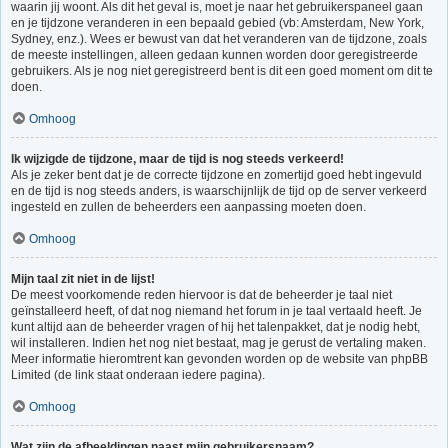
waarin jij woont. Als dit het geval is, moet je naar het gebruikerspaneel gaan
en je tijdzone veranderen in een bepaald gebied (vb: Amsterdam, New York,
Sydney, enz.). Wees er bewust van dat het veranderen van de tijdzone, zoals
de meeste instellingen, alleen gedaan kunnen worden door geregistreerde
gebruikers. Als je nog niet geregistreerd bent is dit een goed moment om dit te
doen.
Omhoog
Ik wijzigde de tijdzone, maar de tijd is nog steeds verkeerd!
Als je zeker bent dat je de correcte tijdzone en zomertijd goed hebt ingevuld
en de tijd is nog steeds anders, is waarschijnlijk de tijd op de server verkeerd
ingesteld en zullen de beheerders een aanpassing moeten doen.
Omhoog
Mijn taal zit niet in de lijst!
De meest voorkomende reden hiervoor is dat de beheerder je taal niet
geïnstalleerd heeft, of dat nog niemand het forum in je taal vertaald heeft. Je
kunt altijd aan de beheerder vragen of hij het talenpakket, dat je nodig hebt,
wil installeren. Indien het nog niet bestaat, mag je gerust de vertaling maken.
Meer informatie hieromtrent kan gevonden worden op de website van phpBB
Limited (de link staat onderaan iedere pagina).
Omhoog
Wat zijn de afbeeldingen naast mijn gebruikersnaam?