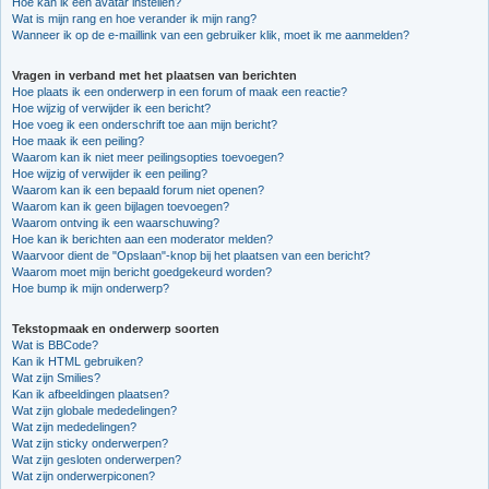
Hoe kan ik een avatar instellen?
Wat is mijn rang en hoe verander ik mijn rang?
Wanneer ik op de e-maillink van een gebruiker klik, moet ik me aanmelden?
Vragen in verband met het plaatsen van berichten
Hoe plaats ik een onderwerp in een forum of maak een reactie?
Hoe wijzig of verwijder ik een bericht?
Hoe voeg ik een onderschrift toe aan mijn bericht?
Hoe maak ik een peiling?
Waarom kan ik niet meer peilingsopties toevoegen?
Hoe wijzig of verwijder ik een peiling?
Waarom kan ik een bepaald forum niet openen?
Waarom kan ik geen bijlagen toevoegen?
Waarom ontving ik een waarschuwing?
Hoe kan ik berichten aan een moderator melden?
Waarvoor dient de "Opslaan"-knop bij het plaatsen van een bericht?
Waarom moet mijn bericht goedgekeurd worden?
Hoe bump ik mijn onderwerp?
Tekstopmaak en onderwerp soorten
Wat is BBCode?
Kan ik HTML gebruiken?
Wat zijn Smilies?
Kan ik afbeeldingen plaatsen?
Wat zijn globale mededelingen?
Wat zijn mededelingen?
Wat zijn sticky onderwerpen?
Wat zijn gesloten onderwerpen?
Wat zijn onderwerpiconen?