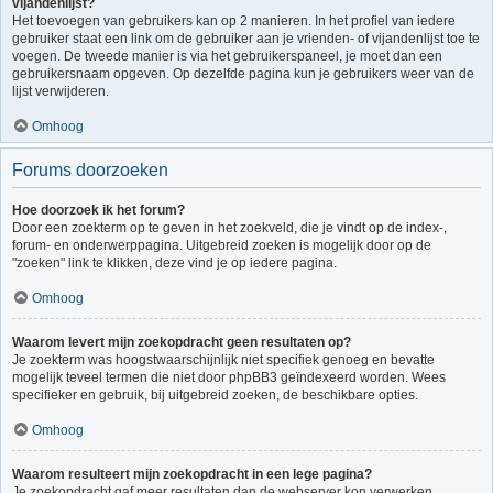
vijandenlijst?
Het toevoegen van gebruikers kan op 2 manieren. In het profiel van iedere
gebruiker staat een link om de gebruiker aan je vrienden- of vijandenlijst toe te
voegen. De tweede manier is via het gebruikerspaneel, je moet dan een
gebruikersnaam opgeven. Op dezelfde pagina kun je gebruikers weer van de
lijst verwijderen.
Omhoog
Forums doorzoeken
Hoe doorzoek ik het forum?
Door een zoekterm op te geven in het zoekveld, die je vindt op de index-,
forum- en onderwerppagina. Uitgebreid zoeken is mogelijk door op de
"zoeken" link te klikken, deze vind je op iedere pagina.
Omhoog
Waarom levert mijn zoekopdracht geen resultaten op?
Je zoekterm was hoogstwaarschijnlijk niet specifiek genoeg en bevatte
mogelijk teveel termen die niet door phpBB3 geïndexeerd worden. Wees
specifieker en gebruik, bij uitgebreid zoeken, de beschikbare opties.
Omhoog
Waarom resulteert mijn zoekopdracht in een lege pagina?
Je zoekopdracht gaf meer resultaten dan de webserver kon verwerken.