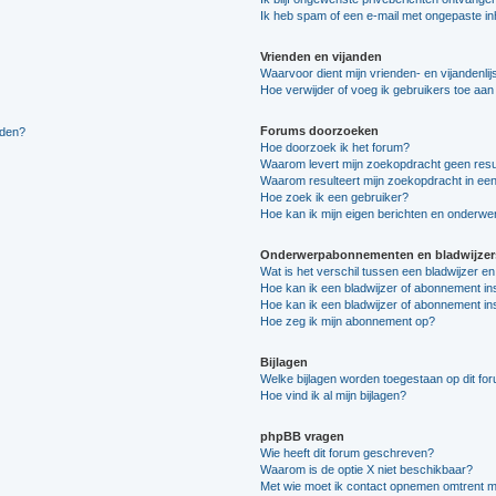
Ik heb spam of een e-mail met ongepaste i
Vrienden en vijanden
Waarvoor dient mijn vrienden- en vijandenlij
Hoe verwijder of voeg ik gebruikers toe aan m
Forums doorzoeken
lden?
Hoe doorzoek ik het forum?
Waarom levert mijn zoekopdracht geen resu
Waarom resulteert mijn zoekopdracht in een
Hoe zoek ik een gebruiker?
Hoe kan ik mijn eigen berichten en onderw
Onderwerpabonnementen en bladwijzer
Wat is het verschil tussen een bladwijzer 
Hoe kan ik een bladwijzer of abonnement in
Hoe kan ik een bladwijzer of abonnement ins
Hoe zeg ik mijn abonnement op?
Bijlagen
Welke bijlagen worden toegestaan op dit fo
Hoe vind ik al mijn bijlagen?
phpBB vragen
Wie heeft dit forum geschreven?
Waarom is de optie X niet beschikbaar?
Met wie moet ik contact opnemen omtrent mis