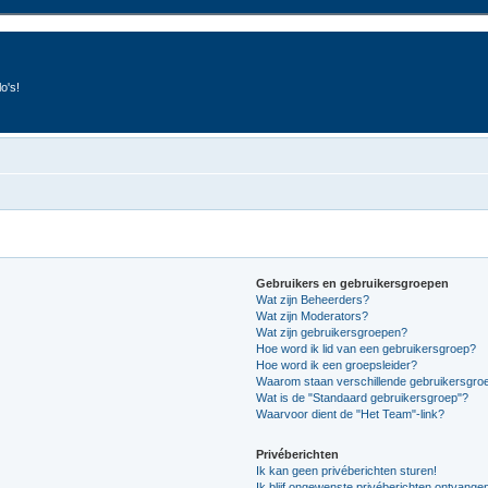
o's!
Gebruikers en gebruikersgroepen
Wat zijn Beheerders?
Wat zijn Moderators?
Wat zijn gebruikersgroepen?
Hoe word ik lid van een gebruikersgroep?
Hoe word ik een groepsleider?
Waarom staan verschillende gebruikersgroe
Wat is de "Standaard gebruikersgroep"?
Waarvoor dient de "Het Team"-link?
Privéberichten
Ik kan geen privéberichten sturen!
Ik blijf ongewenste privéberichten ontvange