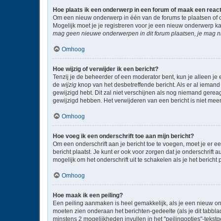
Hoe plaats ik een onderwerp in een forum of maak een reac
Om een nieuw onderwerp in één van de forums te plaatsen of 
Mogelijk moet je je registreren voor je een nieuw onderwerp k
mag geen nieuwe onderwerpen in dit forum plaatsen, je mag ni
Omhoog
Hoe wijzig of verwijder ik een bericht?
Tenzij je de beheerder of een moderator bent, kun je alleen je 
de
wijzig
knop van het desbetreffende bericht. Als er al iemand 
gewijzigd hebt. Dit zal niet verschijnen als nog niemand gere
gewijzigd hebben. Het verwijderen van een bericht is niet mee
Omhoog
Hoe voeg ik een onderschrift toe aan mijn bericht?
Om een onderschrift aan je bericht toe te voegen, moet je er ee
bericht plaatst. Je kunt er ook voor zorgen dat je onderschrift 
mogelijk om het onderschrift uit te schakelen als je het bericht p
Omhoog
Hoe maak ik een peiling?
Een peiling aanmaken is heel gemakkelijk, als je een nieuw on
moeten zien onderaan het berichten-gedeelte (als je dit tabblad 
minstens 2 mogelijkheden invullen in het "peilingopties"-tekst