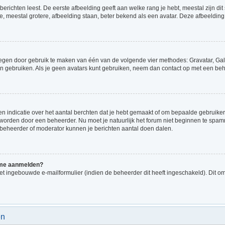
richten leest. De eerste afbeelding geeft aan welke rang je hebt, meestal zijn dit 
e, meestal grotere, afbeelding staan, beter bekend als een avatar. Deze afbeelding 
voegen door gebruik te maken van één van de volgende vier methodes: Gravatar, Gale
n gebruiken. Als je geen avatars kunt gebruiken, neem dan contact op met een beh
indicatie over het aantal berchten dat je hebt gemaakt of om bepaalde gebruikers 
d worden door een beheerder. Nu moet je natuurlijk het forum niet beginnen te sp
en beheerder of moderator kunnen je berichten aantal doen dalen.
k me aanmelden?
t ingebouwde e-mailformulier (indien de beheerder dit heeft ingeschakeld). Dit o
en