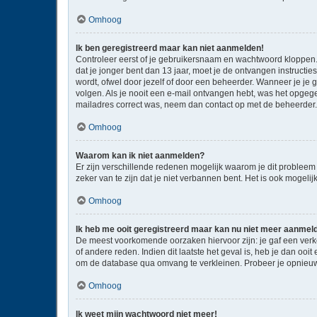
Omhoog
Ik ben geregistreerd maar kan niet aanmelden!
Controleer eerst of je gebruikersnaam en wachtwoord kloppen. I
dat je jonger bent dan 13 jaar, moet je de ontvangen instructi
wordt, ofwel door jezelf of door een beheerder. Wanneer je je 
volgen. Als je nooit een e-mail ontvangen hebt, was het opgege
mailadres correct was, neem dan contact op met de beheerder.
Omhoog
Waarom kan ik niet aanmelden?
Er zijn verschillende redenen mogelijk waarom je dit probleem
zeker van te zijn dat je niet verbannen bent. Het is ook mogeli
Omhoog
Ik heb me ooit geregistreerd maar kan nu niet meer aanmel
De meest voorkomende oorzaken hiervoor zijn: je gaf een verk
of andere reden. Indien dit laatste het geval is, heb je dan oo
om de database qua omvang te verkleinen. Probeer je opnieuw 
Omhoog
Ik weet mijn wachtwoord niet meer!