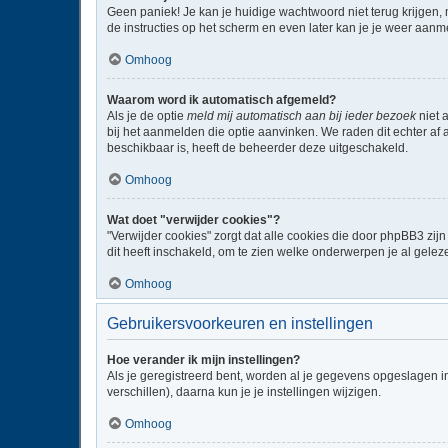
Geen paniek! Je kan je huidige wachtwoord niet terug krijgen,
de instructies op het scherm en even later kan je je weer aanm
Omhoog
Waarom word ik automatisch afgemeld?
Als je de optie
meld mij automatisch aan bij ieder bezoek
niet 
bij het aanmelden die optie aanvinken. We raden dit echter af a
beschikbaar is, heeft de beheerder deze uitgeschakeld.
Omhoog
Wat doet "verwijder cookies"?
"Verwijder cookies" zorgt dat alle cookies die door phpBB3 z
dit heeft inschakeld, om te zien welke onderwerpen je al gelez
Omhoog
Gebruikersvoorkeuren en instellingen
Hoe verander ik mijn instellingen?
Als je geregistreerd bent, worden al je gegevens opgeslagen i
verschillen), daarna kun je je instellingen wijzigen.
Omhoog