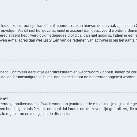
ndien ze correct zijn, kan één of meerdere zaken hiervan de oorzaak zijn. Indien C
es opvolgen. Als dit niet het geval is, moet je account dan geactiveerd worden? S
geregistreerd hebt, werd ook medegedeeld of dit al dan niet nodig is. Indien je een
ven e-mailadres dan wel juist? Één van de redenen van activatie is om het aantal va
 hebt. Controleer eerst of je gebruikersnaam en wachtwoord kloppen. Indien ze cor
jk dat de forumconfiguratie fout is, dan moet dit door de beheerder opgelost worden.
den!?
eerde gebruikersnaam of wachtwoord op (controleer de e-mail met je registratie g
it een bericht geplaatst? Het is normaal dat forums om de zoveel tijd gebruikers, di
te registreren en meng je in de discussies.