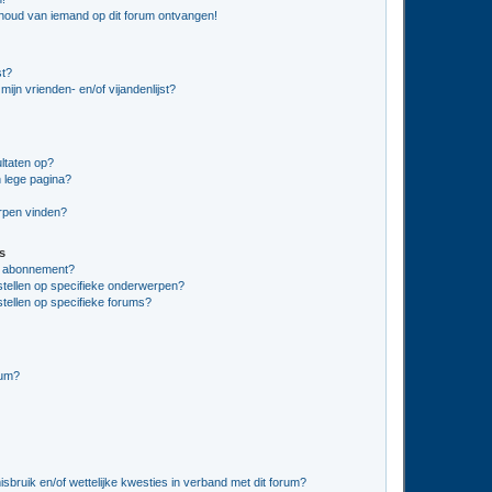
nhoud van iemand op dit forum ontvangen!
st?
ijn vrienden- en/of vijandenlijst?
ltaten op?
 lege pagina?
erpen vinden?
s
en abonnement?
stellen op specifieke onderwerpen?
tellen op specifieke forums?
rum?
bruik en/of wettelijke kwesties in verband met dit forum?