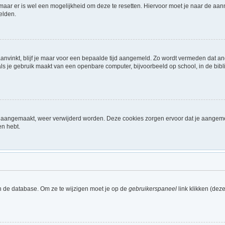
 maar er is wel een mogelijkheid om deze te resetten. Hiervoor moet je naar de a
elden.
aanvinkt, blijf je maar voor een bepaalde tijd aangemeld. Zo wordt vermeden dat a
ls je gebruik maakt van een openbare computer, bijvoorbeeld op school, in de biblio
ijn aangemaakt, weer verwijderd worden. Deze cookies zorgen ervoor dat je aangem
en hebt.
n de database. Om ze te wijzigen moet je op de
gebruikerspaneel
link klikken (dez