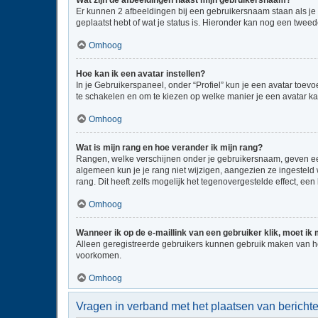
Wat zijn de afbeeldingen naast mijn gebruikersnaam?
Er kunnen 2 afbeeldingen bij een gebruikersnaam staan als je be
geplaatst hebt of wat je status is. Hieronder kan nog een tweed
Omhoog
Hoe kan ik een avatar instellen?
In je Gebruikerspaneel, onder “Profiel” kun je een avatar toe
te schakelen en om te kiezen op welke manier je een avatar ka
Omhoog
Wat is mijn rang en hoe verander ik mijn rang?
Rangen, welke verschijnen onder je gebruikersnaam, geven een 
algemeen kun je je rang niet wijzigen, aangezien ze ingestel
rang. Dit heeft zelfs mogelijk het tegenovergestelde effect, e
Omhoog
Wanneer ik op de e-maillink van een gebruiker klik, moet i
Alleen geregistreerde gebruikers kunnen gebruik maken van he
voorkomen.
Omhoog
Vragen in verband met het plaatsen van bericht