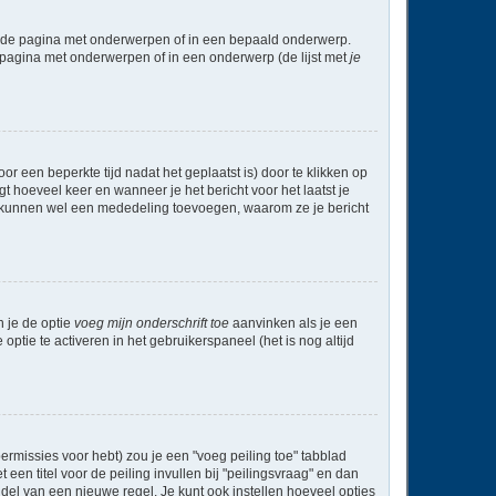
l de pagina met onderwerpen of in een bepaald onderwerp.
 pagina met onderwerpen of in een onderwerp (de lijst met
je
r een beperkte tijd nadat het geplaatst is) door te klikken op
gt hoeveel keer en wanneer je het bericht voor het laatst je
Zij kunnen wel een mededeling toevoegen, waarom ze je bericht
n je de optie
voeg mijn onderschrift toe
aanvinken als je een
optie te activeren in het gebruikerspaneel (het is nog altijd
rmissies voor hebt) zou je een "voeg peiling toe" tabblad
een titel voor de peiling invullen bij "peilingsvraag" en dan
ddel van een nieuwe regel. Je kunt ook instellen hoeveel opties