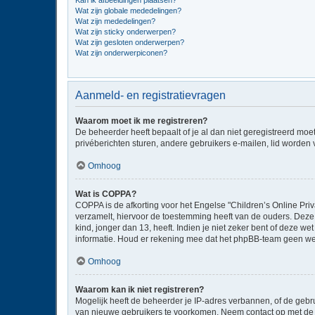
Kan ik afbeeldingen plaatsen?
Wat zijn globale mededelingen?
Wat zijn mededelingen?
Wat zijn sticky onderwerpen?
Wat zijn gesloten onderwerpen?
Wat zijn onderwerpiconen?
Aanmeld- en registratievragen
Waarom moet ik me registreren?
De beheerder heeft bepaalt of je al dan niet geregistreerd moe
privéberichten sturen, andere gebruikers e-mailen, lid worden
Omhoog
Wat is COPPA?
COPPA is de afkorting voor het Engelse "Children’s Online Priv
verzamelt, hiervoor de toestemming heeft van de ouders. Deze
kind, jonger dan 13, heeft. Indien je niet zeker bent of deze w
informatie. Houd er rekening mee dat het phpBB-team geen wette
Omhoog
Waarom kan ik niet registreren?
Mogelijk heeft de beheerder je IP-adres verbannen, of de gebru
van nieuwe gebruikers te voorkomen. Neem contact op met de 