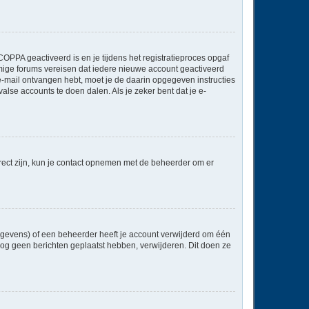
OPPA geactiveerd is en je tijdens het registratieproces opgaf
ommige forums vereisen dat iedere nieuwe account geactiveerd
 e-mail ontvangen hebt, moet je de daarin opgegeven instructies
lse accounts te doen dalen. Als je zeker bent dat je e-
rect zijn, kun je contact opnemen met de beheerder om er
egevens) of een beheerder heeft je account verwijderd om één
e nog geen berichten geplaatst hebben, verwijderen. Dit doen ze