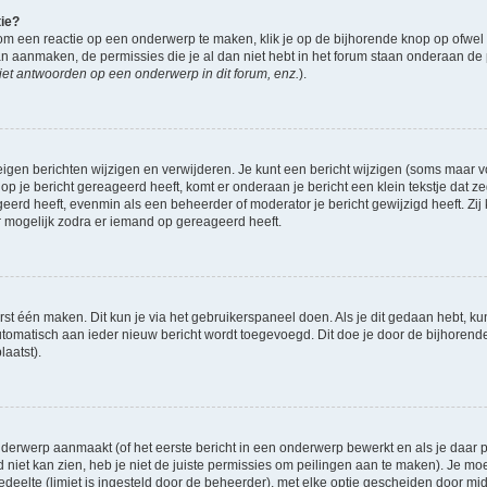
tie?
om een reactie op een onderwerp te maken, klik je op de bijhorende knop op ofwe
an aanmaken, de permissies die je al dan niet hebt in het forum staan onderaan de
et antwoorden op een onderwerp in dit forum, enz.
).
eigen berichten wijzigen en verwijderen. Je kunt een bericht wijzigen (soms maar voo
op je bericht gereageerd heeft, komt er onderaan je bericht een klein tekstje dat ze
ageerd heeft, evenmin als een beheerder of moderator je bericht gewijzigd heeft. 
r mogelijk zodra er iemand op gereageerd heeft.
rst één maken. Dit kun je via het gebruikerspaneel doen. Als je dit gedaan hebt, ku
automatisch aan ieder nieuw bericht wordt toegevoegd. Dit doe je door de bijhorende 
laatst).
derwerp aanmaakt (of het eerste bericht in een onderwerp bewerkt en als je daar pe
niet kan zien, heb je niet de juiste permissies om peilingen aan te maken). Je moet 
gedeelte (limiet is ingesteld door de beheerder), met elke optie gescheiden door mi