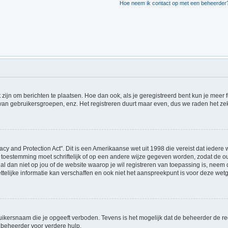
Hoe neem ik contact op met een beheerder
t zijn om berichten te plaatsen. Hoe dan ook, als je geregistreerd bent kun je meer
 van gebruikersgroepen, enz. Het registreren duurt maar even, dus we raden het ze
acy and Protection Act". Dit is een Amerikaanse wet uit 1998 die vereist dat ieder
 toestemming moet schriftelijk of op een andere wijze gegeven worden, zodat de 
et al dan niet op jou of de website waarop je wil registreren van toepassing is, ne
lijke informatie kan verschaffen en ook niet het aanspreekpunt is voor deze wetge
ikersnaam die je opgeeft verboden. Tevens is het mogelijk dat de beheerder de regi
beheerder voor verdere hulp.