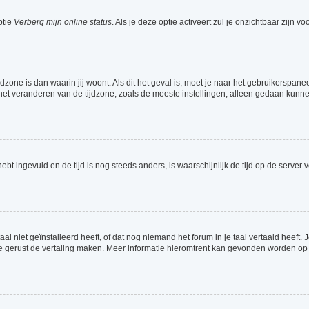
ptie
Verberg mijn online status
. Als je deze optie activeert zul je onzichtbaar zijn 
jdzone is dan waarin jij woont. Als dit het geval is, moet je naar het gebruikerspa
t veranderen van de tijdzone, zoals de meeste instellingen, alleen gedaan kunnen
 hebt ingevuld en de tijd is nog steeds anders, is waarschijnlijk de tijd op de serv
 niet geïnstalleerd heeft, of dat nog niemand het forum in je taal vertaald heeft. Je
ag je gerust de vertaling maken. Meer informatie hieromtrent kan gevonden worden o