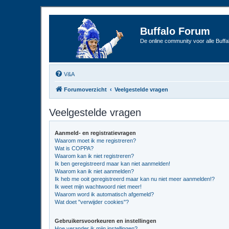
Buffalo Forum
De online community voor alle Buffal
V&A
Forumoverzicht
Veelgestelde vragen
Veelgestelde vragen
Aanmeld- en registratievragen
Waarom moet ik me registreren?
Wat is COPPA?
Waarom kan ik niet registreren?
Ik ben geregistreerd maar kan niet aanmelden!
Waarom kan ik niet aanmelden?
Ik heb me ooit geregistreerd maar kan nu niet meer aanmelden!?
Ik weet mijn wachtwoord niet meer!
Waarom word ik automatisch afgemeld?
Wat doet "verwijder cookies"?
Gebruikersvoorkeuren en instellingen
Hoe verander ik mijn instellingen?