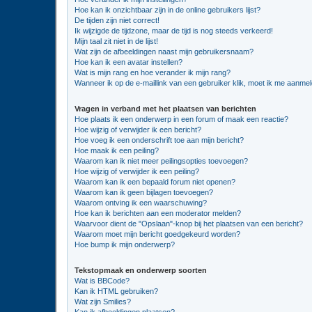
Hoe kan ik onzichtbaar zijn in de online gebruikers lijst?
De tijden zijn niet correct!
Ik wijzigde de tijdzone, maar de tijd is nog steeds verkeerd!
Mijn taal zit niet in de lijst!
Wat zijn de afbeeldingen naast mijn gebruikersnaam?
Hoe kan ik een avatar instellen?
Wat is mijn rang en hoe verander ik mijn rang?
Wanneer ik op de e-maillink van een gebruiker klik, moet ik me aanme
Vragen in verband met het plaatsen van berichten
Hoe plaats ik een onderwerp in een forum of maak een reactie?
Hoe wijzig of verwijder ik een bericht?
Hoe voeg ik een onderschrift toe aan mijn bericht?
Hoe maak ik een peiling?
Waarom kan ik niet meer peilingsopties toevoegen?
Hoe wijzig of verwijder ik een peiling?
Waarom kan ik een bepaald forum niet openen?
Waarom kan ik geen bijlagen toevoegen?
Waarom ontving ik een waarschuwing?
Hoe kan ik berichten aan een moderator melden?
Waarvoor dient de "Opslaan"-knop bij het plaatsen van een bericht?
Waarom moet mijn bericht goedgekeurd worden?
Hoe bump ik mijn onderwerp?
Tekstopmaak en onderwerp soorten
Wat is BBCode?
Kan ik HTML gebruiken?
Wat zijn Smilies?