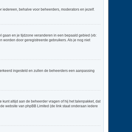
voor iedereen, behalve voor beheerders, moderators en jezelf.
neel gaan en je tijdzone veranderen in een bepaald gebied (vb:
 worden door geregistreerde gebruikers. Als je nog niet
er verkeerd ingesteld en zullen de beheerders een aanpassing
 kunt altijd aan de beheerder vragen of hij het talenpakket, dat
p de website van phpBB Limited (de link staat onderaan iedere