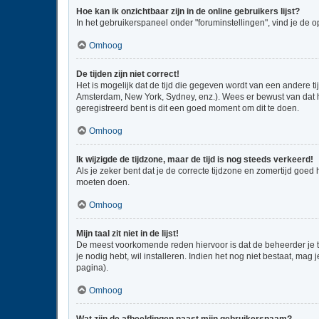
Hoe kan ik onzichtbaar zijn in de online gebruikers lijst?
In het gebruikerspaneel onder "foruminstellingen", vind je de o
Omhoog
De tijden zijn niet correct!
Het is mogelijk dat de tijd die gegeven wordt van een andere ti
Amsterdam, New York, Sydney, enz.). Wees er bewust van dat he
geregistreerd bent is dit een goed moment om dit te doen.
Omhoog
Ik wijzigde de tijdzone, maar de tijd is nog steeds verkeerd!
Als je zeker bent dat je de correcte tijdzone en zomertijd goed
moeten doen.
Omhoog
Mijn taal zit niet in de lijst!
De meest voorkomende reden hiervoor is dat de beheerder je taal
je nodig hebt, wil installeren. Indien het nog niet bestaat, m
pagina).
Omhoog