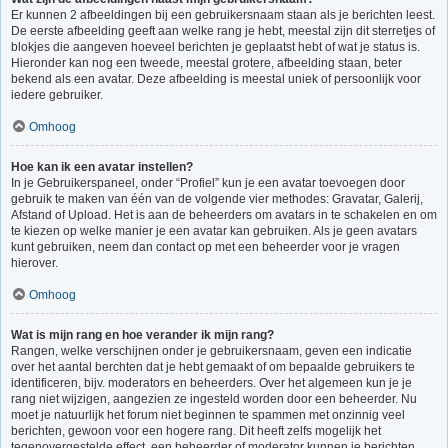
Er kunnen 2 afbeeldingen bij een gebruikersnaam staan als je berichten leest.
De eerste afbeelding geeft aan welke rang je hebt, meestal zijn dit sterretjes of
blokjes die aangeven hoeveel berichten je geplaatst hebt of wat je status is.
Hieronder kan nog een tweede, meestal grotere, afbeelding staan, beter
bekend als een avatar. Deze afbeelding is meestal uniek of persoonlijk voor
iedere gebruiker.
Omhoog
Hoe kan ik een avatar instellen?
In je Gebruikerspaneel, onder “Profiel” kun je een avatar toevoegen door
gebruik te maken van één van de volgende vier methodes: Gravatar, Galerij,
Afstand of Upload. Het is aan de beheerders om avatars in te schakelen en om
te kiezen op welke manier je een avatar kan gebruiken. Als je geen avatars
kunt gebruiken, neem dan contact op met een beheerder voor je vragen
hierover.
Omhoog
Wat is mijn rang en hoe verander ik mijn rang?
Rangen, welke verschijnen onder je gebruikersnaam, geven een indicatie
over het aantal berchten dat je hebt gemaakt of om bepaalde gebruikers te
identificeren, bijv. moderators en beheerders. Over het algemeen kun je je
rang niet wijzigen, aangezien ze ingesteld worden door een beheerder. Nu
moet je natuurlijk het forum niet beginnen te spammen met onzinnig veel
berichten, gewoon voor een hogere rang. Dit heeft zelfs mogelijk het
tegenovergestelde effect, een beheerder of moderator kunnen je berichten