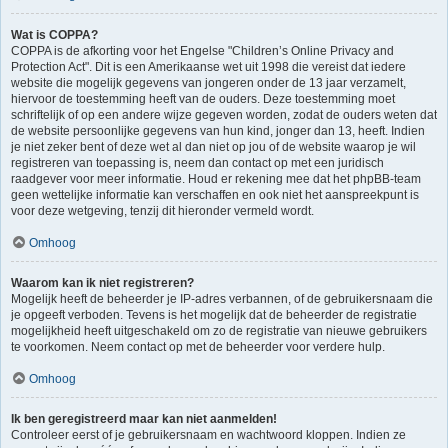
Wat is COPPA?
COPPA is de afkorting voor het Engelse "Children’s Online Privacy and
Protection Act". Dit is een Amerikaanse wet uit 1998 die vereist dat iedere
website die mogelijk gegevens van jongeren onder de 13 jaar verzamelt,
hiervoor de toestemming heeft van de ouders. Deze toestemming moet
schriftelijk of op een andere wijze gegeven worden, zodat de ouders weten dat
de website persoonlijke gegevens van hun kind, jonger dan 13, heeft. Indien
je niet zeker bent of deze wet al dan niet op jou of de website waarop je wil
registreren van toepassing is, neem dan contact op met een juridisch
raadgever voor meer informatie. Houd er rekening mee dat het phpBB-team
geen wettelijke informatie kan verschaffen en ook niet het aanspreekpunt is
voor deze wetgeving, tenzij dit hieronder vermeld wordt.
Omhoog
Waarom kan ik niet registreren?
Mogelijk heeft de beheerder je IP-adres verbannen, of de gebruikersnaam die
je opgeeft verboden. Tevens is het mogelijk dat de beheerder de registratie
mogelijkheid heeft uitgeschakeld om zo de registratie van nieuwe gebruikers
te voorkomen. Neem contact op met de beheerder voor verdere hulp.
Omhoog
Ik ben geregistreerd maar kan niet aanmelden!
Controleer eerst of je gebruikersnaam en wachtwoord kloppen. Indien ze