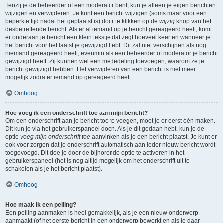
Tenzij je de beheerder of een moderator bent, kun je alleen je eigen berichten
wijzigen en verwijderen. Je kunt een bericht wijzigen (soms maar voor een
beperkte tijd nadat het geplaatst is) door te klikken op de
wijzig
knop van het
desbetreffende bericht. Als er al iemand op je bericht gereageerd heeft, komt
er onderaan je bericht een klein tekstje dat zegt hoeveel keer en wanneer je
het bericht voor het laatst je gewijzigd hebt. Dit zal niet verschijnen als nog
niemand gereageerd heeft, evenmin als een beheerder of moderator je bericht
gewijzigd heeft. Zij kunnen wel een mededeling toevoegen, waarom ze je
bericht gewijzigd hebben. Het verwijderen van een bericht is niet meer
mogelijk zodra er iemand op gereageerd heeft.
Omhoog
Hoe voeg ik een onderschrift toe aan mijn bericht?
Om een onderschrift aan je bericht toe te voegen, moet je er eerst één maken.
Dit kun je via het gebruikerspaneel doen. Als je dit gedaan hebt, kun je de
optie
voeg mijn onderschrift toe
aanvinken als je een bericht plaatst. Je kunt er
ook voor zorgen dat je onderschrift automatisch aan ieder nieuw bericht wordt
toegevoegd. Dit doe je door de bijhorende optie te activeren in het
gebruikerspaneel (het is nog altijd mogelijk om het onderschrift uit te
schakelen als je het bericht plaatst).
Omhoog
Hoe maak ik een peiling?
Een peiling aanmaken is heel gemakkelijk, als je een nieuw onderwerp
aanmaakt (of het eerste bericht in een onderwerp bewerkt en als je daar