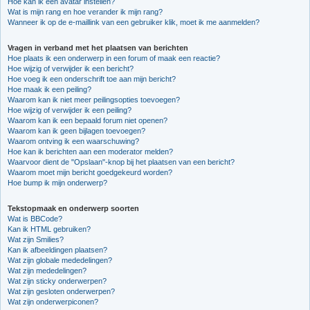
Hoe kan ik een avatar instellen?
Wat is mijn rang en hoe verander ik mijn rang?
Wanneer ik op de e-maillink van een gebruiker klik, moet ik me aanmelden?
Vragen in verband met het plaatsen van berichten
Hoe plaats ik een onderwerp in een forum of maak een reactie?
Hoe wijzig of verwijder ik een bericht?
Hoe voeg ik een onderschrift toe aan mijn bericht?
Hoe maak ik een peiling?
Waarom kan ik niet meer peilingsopties toevoegen?
Hoe wijzig of verwijder ik een peiling?
Waarom kan ik een bepaald forum niet openen?
Waarom kan ik geen bijlagen toevoegen?
Waarom ontving ik een waarschuwing?
Hoe kan ik berichten aan een moderator melden?
Waarvoor dient de "Opslaan"-knop bij het plaatsen van een bericht?
Waarom moet mijn bericht goedgekeurd worden?
Hoe bump ik mijn onderwerp?
Tekstopmaak en onderwerp soorten
Wat is BBCode?
Kan ik HTML gebruiken?
Wat zijn Smilies?
Kan ik afbeeldingen plaatsen?
Wat zijn globale mededelingen?
Wat zijn mededelingen?
Wat zijn sticky onderwerpen?
Wat zijn gesloten onderwerpen?
Wat zijn onderwerpiconen?