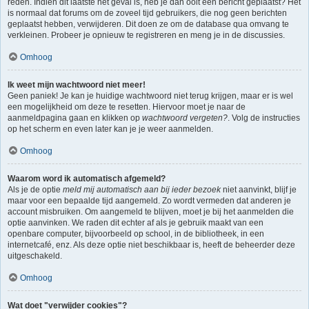
reden. Indien dit laatste het geval is, heb je dan ooit een bericht geplaatst? Het
is normaal dat forums om de zoveel tijd gebruikers, die nog geen berichten
geplaatst hebben, verwijderen. Dit doen ze om de database qua omvang te
verkleinen. Probeer je opnieuw te registreren en meng je in de discussies.
Omhoog
Ik weet mijn wachtwoord niet meer!
Geen paniek! Je kan je huidige wachtwoord niet terug krijgen, maar er is wel
een mogelijkheid om deze te resetten. Hiervoor moet je naar de
aanmeldpagina gaan en klikken op
wachtwoord vergeten?
. Volg de instructies
op het scherm en even later kan je je weer aanmelden.
Omhoog
Waarom word ik automatisch afgemeld?
Als je de optie
meld mij automatisch aan bij ieder bezoek
niet aanvinkt, blijf je
maar voor een bepaalde tijd aangemeld. Zo wordt vermeden dat anderen je
account misbruiken. Om aangemeld te blijven, moet je bij het aanmelden die
optie aanvinken. We raden dit echter af als je gebruik maakt van een
openbare computer, bijvoorbeeld op school, in de bibliotheek, in een
internetcafé, enz. Als deze optie niet beschikbaar is, heeft de beheerder deze
uitgeschakeld.
Omhoog
Wat doet "verwijder cookies"?