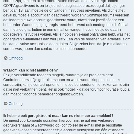
correct zijn, kan één of meerdere zaken hiervan de oorzaak zijn. Indien
COPPA geactiveerd is en je tijdens het registratieproces opgaf dat je jonger
bent dan 13 jaar, moet je de ontvangen instructies opvolgen. Als dit niet het
geval is, moet je account dan geactiveerd worden? Sommige forums vereisen
dat iedere nieuwe account geactiveerd wordt, ofwel door jezelf of door een
beheerder. Wanneer je je geregistreerd hebt, werd ook medegedeeld of dit al
dan niet nodig is. Indien je een e-mail ontvangen hebt, moet je de daarin
opgegeven instructies volgen. Als je nooit een e-mail ontvangen hebt, was het
opgegeven e-mailadres dan wel juist? Één van de redenen van activatie is om
het aantal valse accounts te doen dalen. Als je zeker bent dat je e-mailadres
correct was, neem dan contact op met de beheerder.
Omhoog
Waarom kan ik niet aanmelden?
Er zijn verschillende redenen mogelijk waarom je dit probleem hebt.
Controleer eerst of je gebruikersnaam en wachtwoord kloppen. Indien ze
correct zijn, kun je contact opnemen met de beheerder om er zeker van te zijn
dat je niet verbannen bent. Het is ook mogelijk dat de forumconfiguratie fout is,
dan moet dit door de beheerder opgelost worden.
Omhoog
Ik heb me ooit geregistreerd maar kan nu niet meer aanmelden!?
De meest voorkomende oorzaken hiervoor zijn: je gaf een verkeerde
gebruikersnaam of wachtwoord op (controleer de e-mail met je registratie
gegevens) of een beheerder heeft je account verwijderd om één of andere