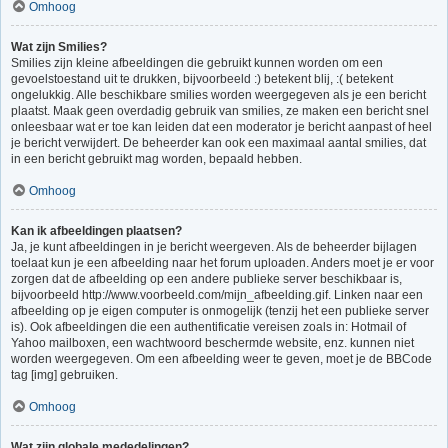
Omhoog
Wat zijn Smilies?
Smilies zijn kleine afbeeldingen die gebruikt kunnen worden om een
gevoelstoestand uit te drukken, bijvoorbeeld :) betekent blij, :( betekent
ongelukkig. Alle beschikbare smilies worden weergegeven als je een bericht
plaatst. Maak geen overdadig gebruik van smilies, ze maken een bericht snel
onleesbaar wat er toe kan leiden dat een moderator je bericht aanpast of heel
je bericht verwijdert. De beheerder kan ook een maximaal aantal smilies, dat
in een bericht gebruikt mag worden, bepaald hebben.
Omhoog
Kan ik afbeeldingen plaatsen?
Ja, je kunt afbeeldingen in je bericht weergeven. Als de beheerder bijlagen
toelaat kun je een afbeelding naar het forum uploaden. Anders moet je er voor
zorgen dat de afbeelding op een andere publieke server beschikbaar is,
bijvoorbeeld http://www.voorbeeld.com/mijn_afbeelding.gif. Linken naar een
afbeelding op je eigen computer is onmogelijk (tenzij het een publieke server
is). Ook afbeeldingen die een authentificatie vereisen zoals in: Hotmail of
Yahoo mailboxen, een wachtwoord beschermde website, enz. kunnen niet
worden weergegeven. Om een afbeelding weer te geven, moet je de BBCode
tag [img] gebruiken.
Omhoog
Wat zijn globale mededelingen?