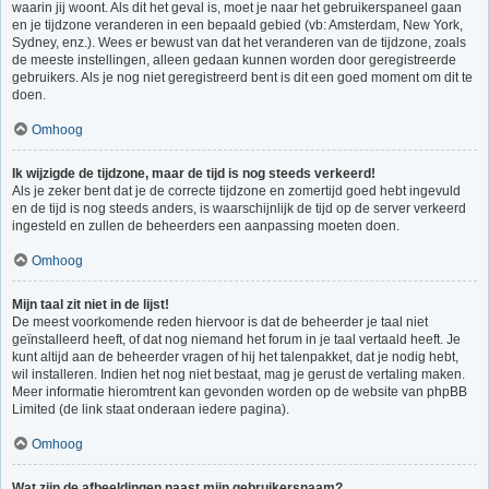
waarin jij woont. Als dit het geval is, moet je naar het gebruikerspaneel gaan
en je tijdzone veranderen in een bepaald gebied (vb: Amsterdam, New York,
Sydney, enz.). Wees er bewust van dat het veranderen van de tijdzone, zoals
de meeste instellingen, alleen gedaan kunnen worden door geregistreerde
gebruikers. Als je nog niet geregistreerd bent is dit een goed moment om dit te
doen.
Omhoog
Ik wijzigde de tijdzone, maar de tijd is nog steeds verkeerd!
Als je zeker bent dat je de correcte tijdzone en zomertijd goed hebt ingevuld
en de tijd is nog steeds anders, is waarschijnlijk de tijd op de server verkeerd
ingesteld en zullen de beheerders een aanpassing moeten doen.
Omhoog
Mijn taal zit niet in de lijst!
De meest voorkomende reden hiervoor is dat de beheerder je taal niet
geïnstalleerd heeft, of dat nog niemand het forum in je taal vertaald heeft. Je
kunt altijd aan de beheerder vragen of hij het talenpakket, dat je nodig hebt,
wil installeren. Indien het nog niet bestaat, mag je gerust de vertaling maken.
Meer informatie hieromtrent kan gevonden worden op de website van phpBB
Limited (de link staat onderaan iedere pagina).
Omhoog
Wat zijn de afbeeldingen naast mijn gebruikersnaam?