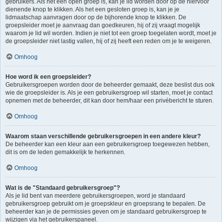
gebruikers. Als het een open groep is, kan je lid worden door op de hiervoor
dienende knop te klikken. Als het een gesloten groep is, kan je je
lidmaatschap aanvragen door op de bijhorende knop te klikken. De
groepsleider moet je aanvraag dan goedkeuren, hij of zij vraagt mogelijk
waarom je lid wil worden. Indien je niet tot een groep toegelaten wordt, moet je
de groepsleider niet lastig vallen, hij of zij heeft een reden om je te weigeren.
Omhoog
Hoe word ik een groepsleider?
Gebruikersgroepen worden door de beheerder gemaakt, deze beslist dus ook
wie de groepsleider is. Als je een gebruikersgroep wil starten, moet je contact
opnemen met de beheerder, dit kan door hem/haar een privébericht te sturen.
Omhoog
Waarom staan verschillende gebruikersgroepen in een andere kleur?
De beheerder kan een kleur aan een gebruikersgroep toegewezen hebben,
dit is om de leden gemakkelijk te herkennen.
Omhoog
Wat is de "Standaard gebruikersgroep"?
Als je lid bent van meerdere gebruikersgroepen, word je standaard
gebruikersgroep gebruikt om je groepskleur en groepsrang te bepalen. De
beheerder kan je de permissies geven om je standaard gebruikersgroep te
wijzigen via het gebruikerspaneel.