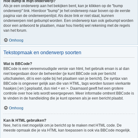
Hoe bump ik mijn onderwerp?
Als je een onderwerp aan het bekijken bent, kan je klikken op de "bump
onderwerp" link. Hierdoor "bump" je het onderwerp naar boven op de eerste
pagina van de onderwerpenlijst. Als deze link er niet staat, kunnen
onderwerpen niet gebumpt worden. Een onderwerp kan ook gebumpt worden
door een antwoord te plaatsen, maar hou hierbij wel rekening met de regels
van het forum.
Omhoog
Tekstopmaak en onderwerp soorten
Wat is BBCode?
BBCode is een vereenvoudigde versie van html, het gebruik ervan is al dan
niet toegestaan door de beheerder (je kunt BBCode ook per bericht
uitschakelen, dit is een optie bij het plaatsen van je bericht). De syntax van
BBCode is ongeveer gelijk aan die van HTML, tags worden tussen vierkante
haakjes [ en ] geplaatst, dus niet < en >. Daarnaast geeft het een grotere
controle over hoe iets wordt weergegeven. Meer informatie omtrent BBCode is
te vinden in de handleiding die je kunt openen als je een bericht plaatst.
Omhoog
Kan ik HTML gebruiken?
Nee, het is niet mogelijk om je bericht op te maken met HTML code. De
meeste opmaak die je via HTML kan toepassen is ook via BBCode mogelijk.