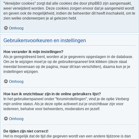
"Verwijder cookies" zorgt dat alle cookies die door phpBB3 zijn aangemaakt,
weer verwijderd worden. Deze cookies zorgen ervoor dat je aangemeld wordt
en geven ook de mogelijkheid, indien de beheerder dit heeft inschakeld, om te
zien welke onderwerpen je al gelezen hebt.
Omhoog
Gebruikersvoorkeuren en instellingen
Hoe verander ik mijn instellingen?
Als je geregistreerd bent, worden al je gegevens opgeslagen in de database.
Om ze te wijzigen moet je op de
gebruikerspaneel
link klikken (deze staat
meestal bovenaan op de pagina, maar dit kan verschillen), daarna kun je je
instellingen wijzigen.
Omhoog
Hoe kan ik onzichtbaar zijn in de online gebruikers lijst?
In het gebruikerspaneel onder "foruminstellingen", vind je de optie
Verberg
mijn online status
. Als je deze optie activeert zul je onzichtbaar zijn voor
iedereen, behalve voor beheerders, moderators en jezelf.
Omhoog
De tijden zijn niet correct!
Het is mogelijk dat de tijd die gegeven wordt van een andere tijdzone is dan