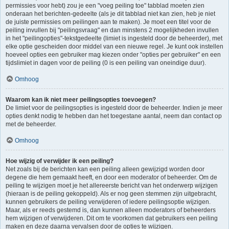
permissies voor hebt) zou je een "voeg peiling toe" tabblad moeten zien
onderaan het berichten-gedeelte (als je dit tabblad niet kan zien, heb je niet
de juiste permissies om peilingen aan te maken). Je moet een titel voor de
peiling invullen bij "peilingsvraag" en dan minstens 2 mogelijkheden invullen
in het "peilingopties"-tekstgedeelte (limiet is ingesteld door de beheerder), met
elke optie gescheiden door middel van een nieuwe regel. Je kunt ook instellen
hoeveel opties een gebruiker mag kiezen onder "opties per gebruiker" en een
tijdslimiet in dagen voor de peiling (0 is een peiling van oneindige duur).
Omhoog
Waarom kan ik niet meer peilingsopties toevoegen?
De limiet voor de peilingsopties is ingesteld door de beheerder. Indien je meer
opties denkt nodig te hebben dan het toegestane aantal, neem dan contact op
met de beheerder.
Omhoog
Hoe wijzig of verwijder ik een peiling?
Net zoals bij de berichten kan een peiling alleen gewijzigd worden door
degene die hem gemaakt heeft, en door een moderator of beheerder. Om de
peiling te wijzigen moet je het allereerste bericht van het onderwerp wijzigen
(hieraan is de peiling gekoppeld). Als er nog geen stemmen zijn uitgebracht,
kunnen gebruikers de peiling verwijderen of iedere peilingsoptie wijzigen.
Maar, als er reeds gestemd is, dan kunnen alleen moderators of beheerders
hem wijzigen of verwijderen. Dit om te voorkomen dat gebruikers een peiling
maken en deze daarna vervalsen door de opties te wijzigen.