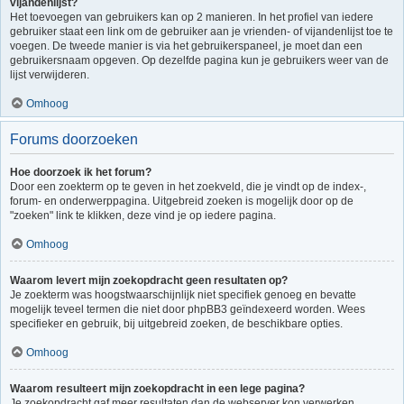
vijandenlijst?
Het toevoegen van gebruikers kan op 2 manieren. In het profiel van iedere
gebruiker staat een link om de gebruiker aan je vrienden- of vijandenlijst toe te
voegen. De tweede manier is via het gebruikerspaneel, je moet dan een
gebruikersnaam opgeven. Op dezelfde pagina kun je gebruikers weer van de
lijst verwijderen.
Omhoog
Forums doorzoeken
Hoe doorzoek ik het forum?
Door een zoekterm op te geven in het zoekveld, die je vindt op de index-,
forum- en onderwerppagina. Uitgebreid zoeken is mogelijk door op de
"zoeken" link te klikken, deze vind je op iedere pagina.
Omhoog
Waarom levert mijn zoekopdracht geen resultaten op?
Je zoekterm was hoogstwaarschijnlijk niet specifiek genoeg en bevatte
mogelijk teveel termen die niet door phpBB3 geïndexeerd worden. Wees
specifieker en gebruik, bij uitgebreid zoeken, de beschikbare opties.
Omhoog
Waarom resulteert mijn zoekopdracht in een lege pagina?
Je zoekopdracht gaf meer resultaten dan de webserver kon verwerken.