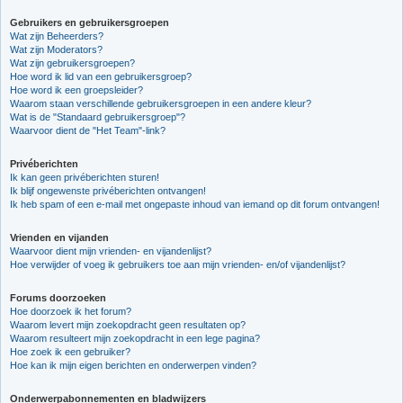
Gebruikers en gebruikersgroepen
Wat zijn Beheerders?
Wat zijn Moderators?
Wat zijn gebruikersgroepen?
Hoe word ik lid van een gebruikersgroep?
Hoe word ik een groepsleider?
Waarom staan verschillende gebruikersgroepen in een andere kleur?
Wat is de "Standaard gebruikersgroep"?
Waarvoor dient de "Het Team"-link?
Privéberichten
Ik kan geen privéberichten sturen!
Ik blijf ongewenste privéberichten ontvangen!
Ik heb spam of een e-mail met ongepaste inhoud van iemand op dit forum ontvangen!
Vrienden en vijanden
Waarvoor dient mijn vrienden- en vijandenlijst?
Hoe verwijder of voeg ik gebruikers toe aan mijn vrienden- en/of vijandenlijst?
Forums doorzoeken
Hoe doorzoek ik het forum?
Waarom levert mijn zoekopdracht geen resultaten op?
Waarom resulteert mijn zoekopdracht in een lege pagina?
Hoe zoek ik een gebruiker?
Hoe kan ik mijn eigen berichten en onderwerpen vinden?
Onderwerpabonnementen en bladwijzers