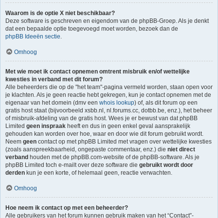
Waarom is de optie X niet beschikbaar?
Deze software is geschreven en eigendom van de phpBB-Groep. Als je denkt
dat een bepaalde optie toegevoegd moet worden, bezoek dan de
phpBB Ideeën sectie
.
Omhoog
Met wie moet ik contact opnemen omtrent misbruik en/of wettelijke
kwesties in verband met dit forum?
Alle beheerders die op de "het team"-pagina vermeld worden, staan open voor
je klachten. Als je geen reactie hebt gekregen, kun je contact opnemen met de
eigenaar van het domein (dmv een
whois lookup
) of, als dit forum op een
gratis host staat (bijvoorbeeld xsbb.nl, nl.forums.cc, dotbb.be, enz.), het beheer
of misbruik-afdeling van de gratis host. Wees je er bewust van dat phpBB
Limited
geen inspraak
heeft en dus in geen enkel geval aansprakelijk
gehouden kan worden over hoe, waar en door wie dit forum gebruikt wordt.
Neem
geen
contact op met phpBB Limited met vragen over wettelijke kwesties
(zoals aanspreekbaarheid, ongepaste commentaar, enz.) die
niet direct
verband
houden met de phpBB.com-website of de phpBB-software. Als je
phpBB Limited toch e-mailt over deze software die
gebruikt wordt door
derden
kun je een korte, of helemaal geen, reactie verwachten.
Omhoog
Hoe neem ik contact op met een beheerder?
Alle gebruikers van het forum kunnen gebruik maken van het “Contact”-