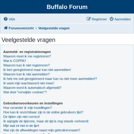
Buffalo Forum
V&A
Registreer
Aanmelden
Forumoverzicht
Veelgestelde vragen
Veelgestelde vragen
Aanmeld- en registratievragen
Waarom moet ik me registreren?
Wat is COPPA?
Waarom kan ik niet registreren?
Ik ben geregistreerd maar kan niet aanmelden!
Waarom kan ik niet aanmelden?
Ik heb me ooit geregistreerd maar kan nu niet meer aanmelden!?
Ik weet mijn wachtwoord niet meer!
Waarom word ik automatisch afgemeld?
Wat doet "verwijder cookies"?
Gebruikersvoorkeuren en instellingen
Hoe verander ik mijn instellingen?
Hoe kan ik onzichtbaar zijn in de online gebruikers lijst?
De tijden zijn niet correct!
Ik wijzigde de tijdzone, maar de tijd is nog steeds verkeerd!
Mijn taal zit niet in de lijst!
Wat zijn de afbeeldingen naast mijn gebruikersnaam?