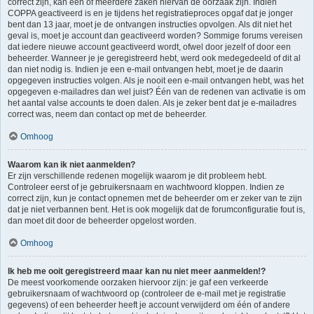
correct zijn, kan één of meerdere zaken hiervan de oorzaak zijn. Indien
COPPA geactiveerd is en je tijdens het registratieproces opgaf dat je jonger
bent dan 13 jaar, moet je de ontvangen instructies opvolgen. Als dit niet het
geval is, moet je account dan geactiveerd worden? Sommige forums vereisen
dat iedere nieuwe account geactiveerd wordt, ofwel door jezelf of door een
beheerder. Wanneer je je geregistreerd hebt, werd ook medegedeeld of dit al
dan niet nodig is. Indien je een e-mail ontvangen hebt, moet je de daarin
opgegeven instructies volgen. Als je nooit een e-mail ontvangen hebt, was het
opgegeven e-mailadres dan wel juist? Één van de redenen van activatie is om
het aantal valse accounts te doen dalen. Als je zeker bent dat je e-mailadres
correct was, neem dan contact op met de beheerder.
Omhoog
Waarom kan ik niet aanmelden?
Er zijn verschillende redenen mogelijk waarom je dit probleem hebt.
Controleer eerst of je gebruikersnaam en wachtwoord kloppen. Indien ze
correct zijn, kun je contact opnemen met de beheerder om er zeker van te zijn
dat je niet verbannen bent. Het is ook mogelijk dat de forumconfiguratie fout is,
dan moet dit door de beheerder opgelost worden.
Omhoog
Ik heb me ooit geregistreerd maar kan nu niet meer aanmelden!?
De meest voorkomende oorzaken hiervoor zijn: je gaf een verkeerde
gebruikersnaam of wachtwoord op (controleer de e-mail met je registratie
gegevens) of een beheerder heeft je account verwijderd om één of andere