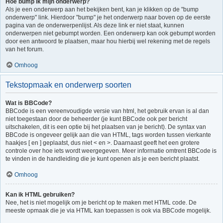
Hoe bump ik mijn onderwerp?
Als je een onderwerp aan het bekijken bent, kan je klikken op de "bump
onderwerp" link. Hierdoor "bump" je het onderwerp naar boven op de eerste
pagina van de onderwerpenlijst. Als deze link er niet staat, kunnen
onderwerpen niet gebumpt worden. Een onderwerp kan ook gebumpt worden
door een antwoord te plaatsen, maar hou hierbij wel rekening met de regels
van het forum.
Omhoog
Tekstopmaak en onderwerp soorten
Wat is BBCode?
BBCode is een vereenvoudigde versie van html, het gebruik ervan is al dan
niet toegestaan door de beheerder (je kunt BBCode ook per bericht
uitschakelen, dit is een optie bij het plaatsen van je bericht). De syntax van
BBCode is ongeveer gelijk aan die van HTML, tags worden tussen vierkante
haakjes [ en ] geplaatst, dus niet < en >. Daarnaast geeft het een grotere
controle over hoe iets wordt weergegeven. Meer informatie omtrent BBCode is
te vinden in de handleiding die je kunt openen als je een bericht plaatst.
Omhoog
Kan ik HTML gebruiken?
Nee, het is niet mogelijk om je bericht op te maken met HTML code. De
meeste opmaak die je via HTML kan toepassen is ook via BBCode mogelijk.