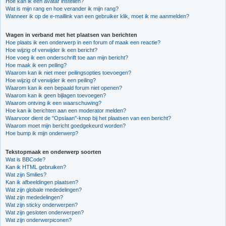
Hoe kan ik een avatar instellen?
Wat is mijn rang en hoe verander ik mijn rang?
Wanneer ik op de e-maillink van een gebruiker klik, moet ik me aanmelden?
Vragen in verband met het plaatsen van berichten
Hoe plaats ik een onderwerp in een forum of maak een reactie?
Hoe wijzig of verwijder ik een bericht?
Hoe voeg ik een onderschrift toe aan mijn bericht?
Hoe maak ik een peiling?
Waarom kan ik niet meer peilingsopties toevoegen?
Hoe wijzig of verwijder ik een peiling?
Waarom kan ik een bepaald forum niet openen?
Waarom kan ik geen bijlagen toevoegen?
Waarom ontving ik een waarschuwing?
Hoe kan ik berichten aan een moderator melden?
Waarvoor dient de "Opslaan"-knop bij het plaatsen van een bericht?
Waarom moet mijn bericht goedgekeurd worden?
Hoe bump ik mijn onderwerp?
Tekstopmaak en onderwerp soorten
Wat is BBCode?
Kan ik HTML gebruiken?
Wat zijn Smilies?
Kan ik afbeeldingen plaatsen?
Wat zijn globale mededelingen?
Wat zijn mededelingen?
Wat zijn sticky onderwerpen?
Wat zijn gesloten onderwerpen?
Wat zijn onderwerpiconen?