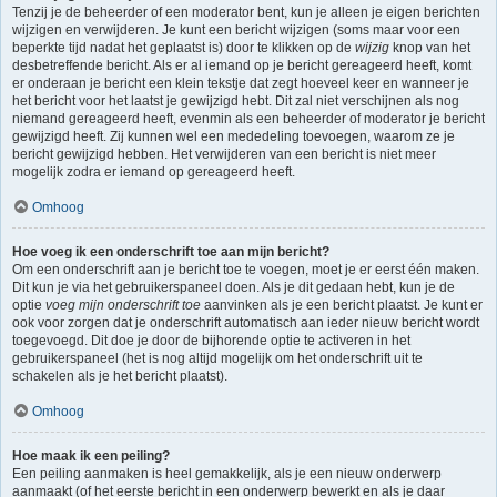
Tenzij je de beheerder of een moderator bent, kun je alleen je eigen berichten
wijzigen en verwijderen. Je kunt een bericht wijzigen (soms maar voor een
beperkte tijd nadat het geplaatst is) door te klikken op de
wijzig
knop van het
desbetreffende bericht. Als er al iemand op je bericht gereageerd heeft, komt
er onderaan je bericht een klein tekstje dat zegt hoeveel keer en wanneer je
het bericht voor het laatst je gewijzigd hebt. Dit zal niet verschijnen als nog
niemand gereageerd heeft, evenmin als een beheerder of moderator je bericht
gewijzigd heeft. Zij kunnen wel een mededeling toevoegen, waarom ze je
bericht gewijzigd hebben. Het verwijderen van een bericht is niet meer
mogelijk zodra er iemand op gereageerd heeft.
Omhoog
Hoe voeg ik een onderschrift toe aan mijn bericht?
Om een onderschrift aan je bericht toe te voegen, moet je er eerst één maken.
Dit kun je via het gebruikerspaneel doen. Als je dit gedaan hebt, kun je de
optie
voeg mijn onderschrift toe
aanvinken als je een bericht plaatst. Je kunt er
ook voor zorgen dat je onderschrift automatisch aan ieder nieuw bericht wordt
toegevoegd. Dit doe je door de bijhorende optie te activeren in het
gebruikerspaneel (het is nog altijd mogelijk om het onderschrift uit te
schakelen als je het bericht plaatst).
Omhoog
Hoe maak ik een peiling?
Een peiling aanmaken is heel gemakkelijk, als je een nieuw onderwerp
aanmaakt (of het eerste bericht in een onderwerp bewerkt en als je daar