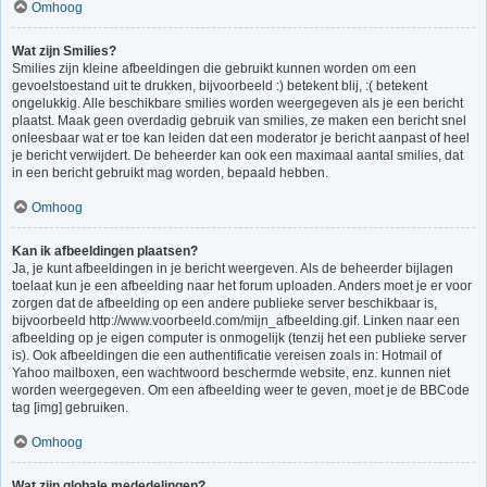
Omhoog
Wat zijn Smilies?
Smilies zijn kleine afbeeldingen die gebruikt kunnen worden om een
gevoelstoestand uit te drukken, bijvoorbeeld :) betekent blij, :( betekent
ongelukkig. Alle beschikbare smilies worden weergegeven als je een bericht
plaatst. Maak geen overdadig gebruik van smilies, ze maken een bericht snel
onleesbaar wat er toe kan leiden dat een moderator je bericht aanpast of heel
je bericht verwijdert. De beheerder kan ook een maximaal aantal smilies, dat
in een bericht gebruikt mag worden, bepaald hebben.
Omhoog
Kan ik afbeeldingen plaatsen?
Ja, je kunt afbeeldingen in je bericht weergeven. Als de beheerder bijlagen
toelaat kun je een afbeelding naar het forum uploaden. Anders moet je er voor
zorgen dat de afbeelding op een andere publieke server beschikbaar is,
bijvoorbeeld http://www.voorbeeld.com/mijn_afbeelding.gif. Linken naar een
afbeelding op je eigen computer is onmogelijk (tenzij het een publieke server
is). Ook afbeeldingen die een authentificatie vereisen zoals in: Hotmail of
Yahoo mailboxen, een wachtwoord beschermde website, enz. kunnen niet
worden weergegeven. Om een afbeelding weer te geven, moet je de BBCode
tag [img] gebruiken.
Omhoog
Wat zijn globale mededelingen?