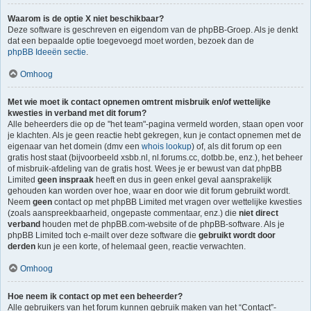
Waarom is de optie X niet beschikbaar?
Deze software is geschreven en eigendom van de phpBB-Groep. Als je denkt
dat een bepaalde optie toegevoegd moet worden, bezoek dan de
phpBB Ideeën sectie
.
Omhoog
Met wie moet ik contact opnemen omtrent misbruik en/of wettelijke
kwesties in verband met dit forum?
Alle beheerders die op de "het team"-pagina vermeld worden, staan open voor
je klachten. Als je geen reactie hebt gekregen, kun je contact opnemen met de
eigenaar van het domein (dmv een
whois lookup
) of, als dit forum op een
gratis host staat (bijvoorbeeld xsbb.nl, nl.forums.cc, dotbb.be, enz.), het beheer
of misbruik-afdeling van de gratis host. Wees je er bewust van dat phpBB
Limited
geen inspraak
heeft en dus in geen enkel geval aansprakelijk
gehouden kan worden over hoe, waar en door wie dit forum gebruikt wordt.
Neem
geen
contact op met phpBB Limited met vragen over wettelijke kwesties
(zoals aanspreekbaarheid, ongepaste commentaar, enz.) die
niet direct
verband
houden met de phpBB.com-website of de phpBB-software. Als je
phpBB Limited toch e-mailt over deze software die
gebruikt wordt door
derden
kun je een korte, of helemaal geen, reactie verwachten.
Omhoog
Hoe neem ik contact op met een beheerder?
Alle gebruikers van het forum kunnen gebruik maken van het “Contact”-