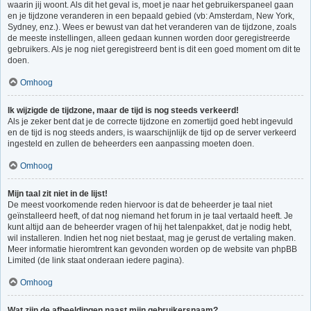
waarin jij woont. Als dit het geval is, moet je naar het gebruikerspaneel gaan
en je tijdzone veranderen in een bepaald gebied (vb: Amsterdam, New York,
Sydney, enz.). Wees er bewust van dat het veranderen van de tijdzone, zoals
de meeste instellingen, alleen gedaan kunnen worden door geregistreerde
gebruikers. Als je nog niet geregistreerd bent is dit een goed moment om dit te
doen.
Omhoog
Ik wijzigde de tijdzone, maar de tijd is nog steeds verkeerd!
Als je zeker bent dat je de correcte tijdzone en zomertijd goed hebt ingevuld
en de tijd is nog steeds anders, is waarschijnlijk de tijd op de server verkeerd
ingesteld en zullen de beheerders een aanpassing moeten doen.
Omhoog
Mijn taal zit niet in de lijst!
De meest voorkomende reden hiervoor is dat de beheerder je taal niet
geïnstalleerd heeft, of dat nog niemand het forum in je taal vertaald heeft. Je
kunt altijd aan de beheerder vragen of hij het talenpakket, dat je nodig hebt,
wil installeren. Indien het nog niet bestaat, mag je gerust de vertaling maken.
Meer informatie hieromtrent kan gevonden worden op de website van phpBB
Limited (de link staat onderaan iedere pagina).
Omhoog
Wat zijn de afbeeldingen naast mijn gebruikersnaam?