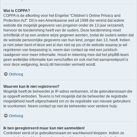
Wat is COPPA?
COPPA is de afkorting voor het Engelse "Children’s Online Privacy and
Protection Act". Dit is een Amerikaanse wet uit 1998 die vereist dat iedere
website die mogelijk gegevens van jongeren onder de 13 jaar verzamelt,
hiervoor de toestemming heeft van de ouders. Deze toestemming moet
schriftelijk of op een andere wijze gegeven worden, zodat de ouders weten dat
de website persoonlijke gegevens van hun kind, jonger dan 13, heeft. Indien
je niet zeker bent of deze wet al dan niet op jou of de website waarop je wil
registreren van toepassing is, neem dan contact op met een juridisch
raadgever voor meer informatie. Houd er rekening mee dat het phpBB-team
geen wettelijke informatie kan verschaffen en ook niet het aanspreekpunt is
voor deze wetgeving, tenzij dit hieronder vermeld wordt.
Omhoog
Waarom kan ik niet registreren?
Mogelijk heeft de beheerder je IP-adres verbannen, of de gebruikersnaam die
je opgeeft verboden. Tevens is het mogelijk dat de beheerder de registratie
mogelijkheid heeft uitgeschakeld om zo de registratie van nieuwe gebruikers
te voorkomen. Neem contact op met de beheerder voor verdere hulp.
Omhoog
Ik ben geregistreerd maar kan niet aanmelden!
Controleer eerst of je gebruikersnaam en wachtwoord kloppen. Indien ze