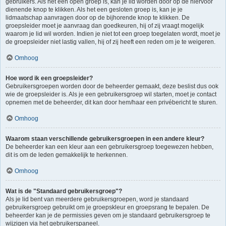
gebruikers. Als het een open groep is, kan je lid worden door op de hiervoor
dienende knop te klikken. Als het een gesloten groep is, kan je je
lidmaatschap aanvragen door op de bijhorende knop te klikken. De
groepsleider moet je aanvraag dan goedkeuren, hij of zij vraagt mogelijk
waarom je lid wil worden. Indien je niet tot een groep toegelaten wordt, moet je
de groepsleider niet lastig vallen, hij of zij heeft een reden om je te weigeren.
Omhoog
Hoe word ik een groepsleider?
Gebruikersgroepen worden door de beheerder gemaakt, deze beslist dus ook
wie de groepsleider is. Als je een gebruikersgroep wil starten, moet je contact
opnemen met de beheerder, dit kan door hem/haar een privébericht te sturen.
Omhoog
Waarom staan verschillende gebruikersgroepen in een andere kleur?
De beheerder kan een kleur aan een gebruikersgroep toegewezen hebben,
dit is om de leden gemakkelijk te herkennen.
Omhoog
Wat is de "Standaard gebruikersgroep"?
Als je lid bent van meerdere gebruikersgroepen, word je standaard
gebruikersgroep gebruikt om je groepskleur en groepsrang te bepalen. De
beheerder kan je de permissies geven om je standaard gebruikersgroep te
wijzigen via het gebruikerspaneel.