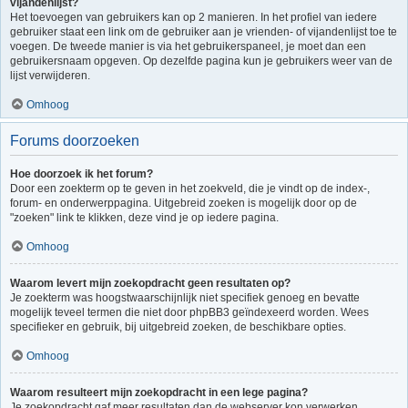
vijandenlijst?
Het toevoegen van gebruikers kan op 2 manieren. In het profiel van iedere
gebruiker staat een link om de gebruiker aan je vrienden- of vijandenlijst toe te
voegen. De tweede manier is via het gebruikerspaneel, je moet dan een
gebruikersnaam opgeven. Op dezelfde pagina kun je gebruikers weer van de
lijst verwijderen.
Omhoog
Forums doorzoeken
Hoe doorzoek ik het forum?
Door een zoekterm op te geven in het zoekveld, die je vindt op de index-,
forum- en onderwerppagina. Uitgebreid zoeken is mogelijk door op de
"zoeken" link te klikken, deze vind je op iedere pagina.
Omhoog
Waarom levert mijn zoekopdracht geen resultaten op?
Je zoekterm was hoogstwaarschijnlijk niet specifiek genoeg en bevatte
mogelijk teveel termen die niet door phpBB3 geïndexeerd worden. Wees
specifieker en gebruik, bij uitgebreid zoeken, de beschikbare opties.
Omhoog
Waarom resulteert mijn zoekopdracht in een lege pagina?
Je zoekopdracht gaf meer resultaten dan de webserver kon verwerken.