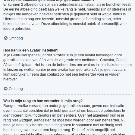
Er kunnen 2 afbeeldingen bij een gebruikersnaam staan als je berichten leest.
De eerste afbeelding geeft aan welke rang je hebt, meestal zijn dit sterretjes of
blokjes die aangeven hoeveel berichten je geplaatst hebt of wat je status is.
Hieronder kan nog een tweede, meestal grotere, afbeelding staan, beter
bekend als een avatar. Deze afbeelding is meestal uniek of persoonlijk voor
iedere gebruiker.
Omhoog
Hoe kan ik een avatar instellen?
In je Gebruikerspaneel, onder “Profiel” kun je een avatar toevoegen door
gebruik te maken van één van de volgende vier methodes: Gravatar, Galerij,
Afstand of Upload. Het is aan de beheerders om avatars in te schakelen en om
te kiezen op welke manier je een avatar kan gebruiken. Als je geen avatars
kunt gebruiken, neem dan contact op met een beheerder voor je vragen
hierover.
Omhoog
Wat is mijn rang en hoe verander ik mijn rang?
Rangen, welke verschijnen onder je gebruikersnaam, geven een indicatie
over het aantal berchten dat je hebt gemaakt of om bepaalde gebruikers te
identificeren, bijv. moderators en beheerders. Over het algemeen kun je je
rang niet wijzigen, aangezien ze ingesteld worden door een beheerder. Nu
moet je natuurlijk het forum niet beginnen te spammen met onzinnig veel
berichten, gewoon voor een hogere rang. Dit heeft zelfs mogelijk het
tegenovergestelde effect, een beheerder of moderator kunnen je berichten