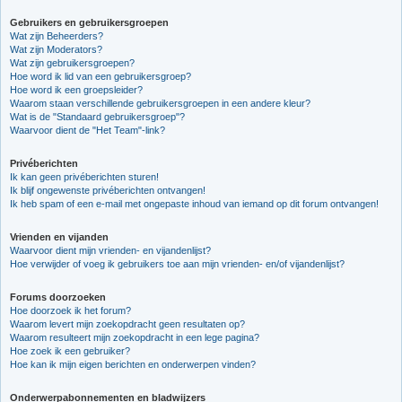
Gebruikers en gebruikersgroepen
Wat zijn Beheerders?
Wat zijn Moderators?
Wat zijn gebruikersgroepen?
Hoe word ik lid van een gebruikersgroep?
Hoe word ik een groepsleider?
Waarom staan verschillende gebruikersgroepen in een andere kleur?
Wat is de "Standaard gebruikersgroep"?
Waarvoor dient de "Het Team"-link?
Privéberichten
Ik kan geen privéberichten sturen!
Ik blijf ongewenste privéberichten ontvangen!
Ik heb spam of een e-mail met ongepaste inhoud van iemand op dit forum ontvangen!
Vrienden en vijanden
Waarvoor dient mijn vrienden- en vijandenlijst?
Hoe verwijder of voeg ik gebruikers toe aan mijn vrienden- en/of vijandenlijst?
Forums doorzoeken
Hoe doorzoek ik het forum?
Waarom levert mijn zoekopdracht geen resultaten op?
Waarom resulteert mijn zoekopdracht in een lege pagina?
Hoe zoek ik een gebruiker?
Hoe kan ik mijn eigen berichten en onderwerpen vinden?
Onderwerpabonnementen en bladwijzers