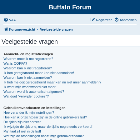
Buffalo Forum
V&A
Registreer
Aanmelden
Forumoverzicht
Veelgestelde vragen
Veelgestelde vragen
Aanmeld- en registratievragen
Waarom moet ik me registreren?
Wat is COPPA?
Waarom kan ik niet registreren?
Ik ben geregistreerd maar kan niet aanmelden!
Waarom kan ik niet aanmelden?
Ik heb me ooit geregistreerd maar kan nu niet meer aanmelden!?
Ik weet mijn wachtwoord niet meer!
Waarom word ik automatisch afgemeld?
Wat doet "verwijder cookies"?
Gebruikersvoorkeuren en instellingen
Hoe verander ik mijn instellingen?
Hoe kan ik onzichtbaar zijn in de online gebruikers lijst?
De tijden zijn niet correct!
Ik wijzigde de tijdzone, maar de tijd is nog steeds verkeerd!
Mijn taal zit niet in de lijst!
Wat zijn de afbeeldingen naast mijn gebruikersnaam?