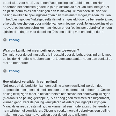
permissies voor hebt) zou je een "voeg peiling toe" tabblad moeten zien
onderaan het berichten-gedeelte (als je dit tabblad niet kan zien, heb je niet
de juiste permissies om peilingen aan te maken). Je moet een titel voor de
peiling invullen bij "peilingsvraag" en dan minstens 2 mogelijkheden invullen
in het "peilingopties"-tekstgedeelte (limiet is ingesteld door de beheerder), met
elke optie gescheiden door middel van een nieuwe regel. Je kunt ook instellen
hoeveel opties een gebruiker mag kiezen onder "opties per gebruiker" en een
tijdslimiet in dagen voor de peiling (0 is een peiling van oneindige duur).
Omhoog
Waarom kan ik niet meer peilingsopties toevoegen?
De limiet voor de peilingsopties is ingesteld door de beheerder. Indien je meer
opties denkt nodig te hebben dan het toegestane aantal, neem dan contact op
met de beheerder.
Omhoog
Hoe wijzig of verwijder ik een peiling?
Net zoals bij de berichten kan een peiling alleen gewijzigd worden door
degene die hem gemaakt heeft, en door een moderator of beheerder. Om de
peiling te wijzigen moet je het allereerste bericht van het onderwerp wijzigen
(hieraan is de peiling gekoppeld). Als er nog geen stemmen zijn uitgebracht,
kunnen gebruikers de peiling verwijderen of iedere peilingsoptie wijzigen.
Maar, als er reeds gestemd is, dan kunnen alleen moderators of beheerders
hem wijzigen of verwijderen. Dit om te voorkomen dat gebruikers een peiling
maken en deze daarna vervalsen door de opties te wijzigen.