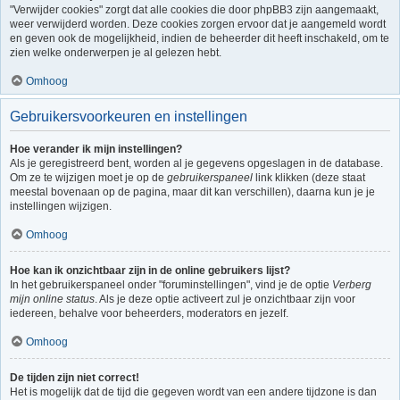
"Verwijder cookies" zorgt dat alle cookies die door phpBB3 zijn aangemaakt,
weer verwijderd worden. Deze cookies zorgen ervoor dat je aangemeld wordt
en geven ook de mogelijkheid, indien de beheerder dit heeft inschakeld, om te
zien welke onderwerpen je al gelezen hebt.
Omhoog
Gebruikersvoorkeuren en instellingen
Hoe verander ik mijn instellingen?
Als je geregistreerd bent, worden al je gegevens opgeslagen in de database.
Om ze te wijzigen moet je op de
gebruikerspaneel
link klikken (deze staat
meestal bovenaan op de pagina, maar dit kan verschillen), daarna kun je je
instellingen wijzigen.
Omhoog
Hoe kan ik onzichtbaar zijn in de online gebruikers lijst?
In het gebruikerspaneel onder "foruminstellingen", vind je de optie
Verberg
mijn online status
. Als je deze optie activeert zul je onzichtbaar zijn voor
iedereen, behalve voor beheerders, moderators en jezelf.
Omhoog
De tijden zijn niet correct!
Het is mogelijk dat de tijd die gegeven wordt van een andere tijdzone is dan