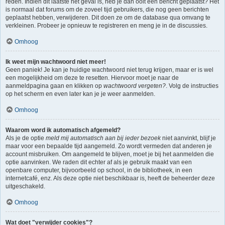
reden. Indien dit laatste het geval is, heb je dan ooit een bericht geplaatst? Het
is normaal dat forums om de zoveel tijd gebruikers, die nog geen berichten
geplaatst hebben, verwijderen. Dit doen ze om de database qua omvang te
verkleinen. Probeer je opnieuw te registreren en meng je in de discussies.
Omhoog
Ik weet mijn wachtwoord niet meer!
Geen paniek! Je kan je huidige wachtwoord niet terug krijgen, maar er is wel
een mogelijkheid om deze te resetten. Hiervoor moet je naar de
aanmeldpagina gaan en klikken op
wachtwoord vergeten?
. Volg de instructies
op het scherm en even later kan je je weer aanmelden.
Omhoog
Waarom word ik automatisch afgemeld?
Als je de optie
meld mij automatisch aan bij ieder bezoek
niet aanvinkt, blijf je
maar voor een bepaalde tijd aangemeld. Zo wordt vermeden dat anderen je
account misbruiken. Om aangemeld te blijven, moet je bij het aanmelden die
optie aanvinken. We raden dit echter af als je gebruik maakt van een
openbare computer, bijvoorbeeld op school, in de bibliotheek, in een
internetcafé, enz. Als deze optie niet beschikbaar is, heeft de beheerder deze
uitgeschakeld.
Omhoog
Wat doet "verwijder cookies"?