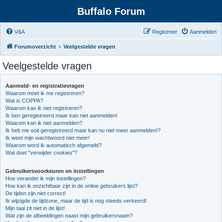
Buffalo Forum
V&A
Registreer
Aanmelden
Forumoverzicht
Veelgestelde vragen
Veelgestelde vragen
Aanmeld- en registratievragen
Waarom moet ik me registreren?
Wat is COPPA?
Waarom kan ik niet registreren?
Ik ben geregistreerd maar kan niet aanmelden!
Waarom kan ik niet aanmelden?
Ik heb me ooit geregistreerd maar kan nu niet meer aanmelden!?
Ik weet mijn wachtwoord niet meer!
Waarom word ik automatisch afgemeld?
Wat doet "verwijder cookies"?
Gebruikersvoorkeuren en instellingen
Hoe verander ik mijn instellingen?
Hoe kan ik onzichtbaar zijn in de online gebruikers lijst?
De tijden zijn niet correct!
Ik wijzigde de tijdzone, maar de tijd is nog steeds verkeerd!
Mijn taal zit niet in de lijst!
Wat zijn de afbeeldingen naast mijn gebruikersnaam?