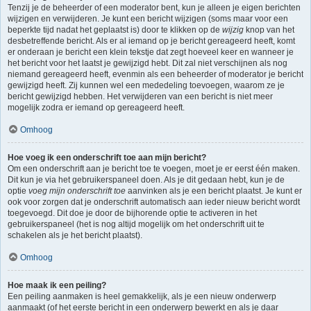
Tenzij je de beheerder of een moderator bent, kun je alleen je eigen berichten
wijzigen en verwijderen. Je kunt een bericht wijzigen (soms maar voor een
beperkte tijd nadat het geplaatst is) door te klikken op de
wijzig
knop van het
desbetreffende bericht. Als er al iemand op je bericht gereageerd heeft, komt
er onderaan je bericht een klein tekstje dat zegt hoeveel keer en wanneer je
het bericht voor het laatst je gewijzigd hebt. Dit zal niet verschijnen als nog
niemand gereageerd heeft, evenmin als een beheerder of moderator je bericht
gewijzigd heeft. Zij kunnen wel een mededeling toevoegen, waarom ze je
bericht gewijzigd hebben. Het verwijderen van een bericht is niet meer
mogelijk zodra er iemand op gereageerd heeft.
Omhoog
Hoe voeg ik een onderschrift toe aan mijn bericht?
Om een onderschrift aan je bericht toe te voegen, moet je er eerst één maken.
Dit kun je via het gebruikerspaneel doen. Als je dit gedaan hebt, kun je de
optie
voeg mijn onderschrift toe
aanvinken als je een bericht plaatst. Je kunt er
ook voor zorgen dat je onderschrift automatisch aan ieder nieuw bericht wordt
toegevoegd. Dit doe je door de bijhorende optie te activeren in het
gebruikerspaneel (het is nog altijd mogelijk om het onderschrift uit te
schakelen als je het bericht plaatst).
Omhoog
Hoe maak ik een peiling?
Een peiling aanmaken is heel gemakkelijk, als je een nieuw onderwerp
aanmaakt (of het eerste bericht in een onderwerp bewerkt en als je daar