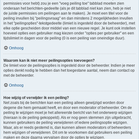
permissies voor hebt) zou je een "voeg peiling toe" tabblad moeten zien
onderaan het berichten-gedeelte (als je dit tabblad niet kan zien, heb je niet
de juiste permissies om peilingen aan te maken). Je moet een titel voor de
peiling invullen bij "peilingsvraag" en dan minstens 2 mogelijkheden invullen
in het "peilingopties"-tekstgedeelte (limiet is ingesteld door de beheerder), met
elke optie gescheiden door middel van een nieuwe regel. Je kunt ook instellen
hoeveel opties een gebruiker mag kiezen onder "opties per gebruiker" en een
tijdslimiet in dagen voor de peiling (0 is een peiling van oneindige duur).
Omhoog
Waarom kan ik niet meer peilingsopties toevoegen?
De limiet voor de peilingsopties is ingesteld door de beheerder. Indien je meer
opties denkt nodig te hebben dan het toegestane aantal, neem dan contact op
met de beheerder.
Omhoog
Hoe wijzig of verwijder ik een peiling?
Net zoals bij de berichten kan een peiling alleen gewijzigd worden door
degene die hem gemaakt heeft, en door een moderator of beheerder. Om de
peiling te wijzigen moet je het allereerste bericht van het onderwerp wijzigen
(hieraan is de peiling gekoppeld). Als er nog geen stemmen zijn uitgebracht,
kunnen gebruikers de peiling verwijderen of iedere peilingsoptie wijzigen.
Maar, als er reeds gestemd is, dan kunnen alleen moderators of beheerders
hem wijzigen of verwijderen. Dit om te voorkomen dat gebruikers een peiling
maken en deze daarna vervalsen door de opties te wijzigen.