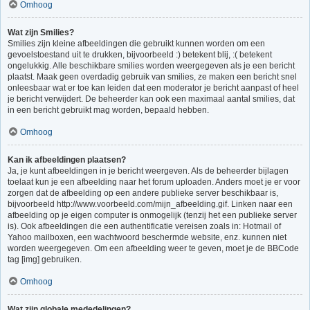
Omhoog
Wat zijn Smilies?
Smilies zijn kleine afbeeldingen die gebruikt kunnen worden om een
gevoelstoestand uit te drukken, bijvoorbeeld :) betekent blij, :( betekent
ongelukkig. Alle beschikbare smilies worden weergegeven als je een bericht
plaatst. Maak geen overdadig gebruik van smilies, ze maken een bericht snel
onleesbaar wat er toe kan leiden dat een moderator je bericht aanpast of heel
je bericht verwijdert. De beheerder kan ook een maximaal aantal smilies, dat
in een bericht gebruikt mag worden, bepaald hebben.
Omhoog
Kan ik afbeeldingen plaatsen?
Ja, je kunt afbeeldingen in je bericht weergeven. Als de beheerder bijlagen
toelaat kun je een afbeelding naar het forum uploaden. Anders moet je er voor
zorgen dat de afbeelding op een andere publieke server beschikbaar is,
bijvoorbeeld http://www.voorbeeld.com/mijn_afbeelding.gif. Linken naar een
afbeelding op je eigen computer is onmogelijk (tenzij het een publieke server
is). Ook afbeeldingen die een authentificatie vereisen zoals in: Hotmail of
Yahoo mailboxen, een wachtwoord beschermde website, enz. kunnen niet
worden weergegeven. Om een afbeelding weer te geven, moet je de BBCode
tag [img] gebruiken.
Omhoog
Wat zijn globale mededelingen?