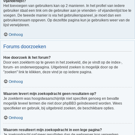
vijandenlijst?
Het toevoegen van gebruikers kan op 2 manieren. In het profiel van iedere
gebruiker staat een link om de gebruiker aan je vrienden- of vijandenlijst toe te
voegen. De tweede manier is via het gebruikerspaneel, je moet dan een
gebruikersnaam opgeven. Op dezelfde pagina kun je gebruikers weer van de
lijst verwijderen.
Omhoog
Forums doorzoeken
Hoe doorzoek ik het forum?
Door een zoekterm op te geven in het zoekveld, die je vindt op de index-,
forum- en onderwerppagina. Uitgebreid zoeken is mogelijk door op de
"zoeken" link te klikken, deze vind je op iedere pagina.
Omhoog
Waarom levert mijn zoekopdracht geen resultaten op?
Je zoekterm was hoogstwaarschijnlijk niet specifiek genoeg en bevatte
mogelijk teveel termen die niet door phpBB3 geïndexeerd worden. Wees
specifieker en gebruik, bij uitgebreid zoeken, de beschikbare opties.
Omhoog
Waarom resulteert mijn zoekopdracht in een lege pagina?
Je zoekopdracht gaf meer resultaten dan de webserver kon verwerken.