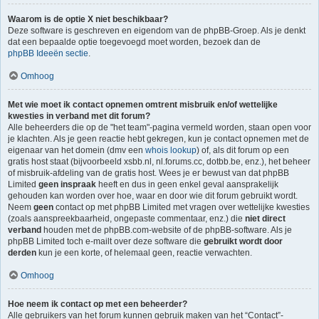
Waarom is de optie X niet beschikbaar?
Deze software is geschreven en eigendom van de phpBB-Groep. Als je denkt
dat een bepaalde optie toegevoegd moet worden, bezoek dan de
phpBB Ideeën sectie
.
Omhoog
Met wie moet ik contact opnemen omtrent misbruik en/of wettelijke
kwesties in verband met dit forum?
Alle beheerders die op de "het team"-pagina vermeld worden, staan open voor
je klachten. Als je geen reactie hebt gekregen, kun je contact opnemen met de
eigenaar van het domein (dmv een
whois lookup
) of, als dit forum op een
gratis host staat (bijvoorbeeld xsbb.nl, nl.forums.cc, dotbb.be, enz.), het beheer
of misbruik-afdeling van de gratis host. Wees je er bewust van dat phpBB
Limited
geen inspraak
heeft en dus in geen enkel geval aansprakelijk
gehouden kan worden over hoe, waar en door wie dit forum gebruikt wordt.
Neem
geen
contact op met phpBB Limited met vragen over wettelijke kwesties
(zoals aanspreekbaarheid, ongepaste commentaar, enz.) die
niet direct
verband
houden met de phpBB.com-website of de phpBB-software. Als je
phpBB Limited toch e-mailt over deze software die
gebruikt wordt door
derden
kun je een korte, of helemaal geen, reactie verwachten.
Omhoog
Hoe neem ik contact op met een beheerder?
Alle gebruikers van het forum kunnen gebruik maken van het “Contact”-