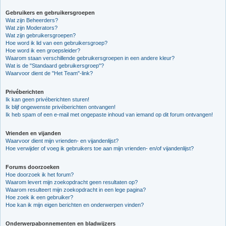
Gebruikers en gebruikersgroepen
Wat zijn Beheerders?
Wat zijn Moderators?
Wat zijn gebruikersgroepen?
Hoe word ik lid van een gebruikersgroep?
Hoe word ik een groepsleider?
Waarom staan verschillende gebruikersgroepen in een andere kleur?
Wat is de "Standaard gebruikersgroep"?
Waarvoor dient de "Het Team"-link?
Privéberichten
Ik kan geen privéberichten sturen!
Ik blijf ongewenste privéberichten ontvangen!
Ik heb spam of een e-mail met ongepaste inhoud van iemand op dit forum ontvangen!
Vrienden en vijanden
Waarvoor dient mijn vrienden- en vijandenlijst?
Hoe verwijder of voeg ik gebruikers toe aan mijn vrienden- en/of vijandenlijst?
Forums doorzoeken
Hoe doorzoek ik het forum?
Waarom levert mijn zoekopdracht geen resultaten op?
Waarom resulteert mijn zoekopdracht in een lege pagina?
Hoe zoek ik een gebruiker?
Hoe kan ik mijn eigen berichten en onderwerpen vinden?
Onderwerpabonnementen en bladwijzers