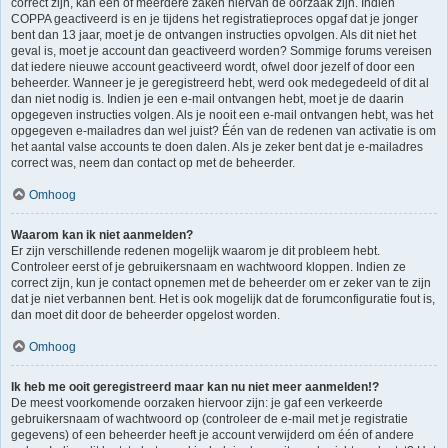
correct zijn, kan één of meerdere zaken hiervan de oorzaak zijn. Indien
COPPA geactiveerd is en je tijdens het registratieproces opgaf dat je jonger
bent dan 13 jaar, moet je de ontvangen instructies opvolgen. Als dit niet het
geval is, moet je account dan geactiveerd worden? Sommige forums vereisen
dat iedere nieuwe account geactiveerd wordt, ofwel door jezelf of door een
beheerder. Wanneer je je geregistreerd hebt, werd ook medegedeeld of dit al
dan niet nodig is. Indien je een e-mail ontvangen hebt, moet je de daarin
opgegeven instructies volgen. Als je nooit een e-mail ontvangen hebt, was het
opgegeven e-mailadres dan wel juist? Één van de redenen van activatie is om
het aantal valse accounts te doen dalen. Als je zeker bent dat je e-mailadres
correct was, neem dan contact op met de beheerder.
Omhoog
Waarom kan ik niet aanmelden?
Er zijn verschillende redenen mogelijk waarom je dit probleem hebt.
Controleer eerst of je gebruikersnaam en wachtwoord kloppen. Indien ze
correct zijn, kun je contact opnemen met de beheerder om er zeker van te zijn
dat je niet verbannen bent. Het is ook mogelijk dat de forumconfiguratie fout is,
dan moet dit door de beheerder opgelost worden.
Omhoog
Ik heb me ooit geregistreerd maar kan nu niet meer aanmelden!?
De meest voorkomende oorzaken hiervoor zijn: je gaf een verkeerde
gebruikersnaam of wachtwoord op (controleer de e-mail met je registratie
gegevens) of een beheerder heeft je account verwijderd om één of andere