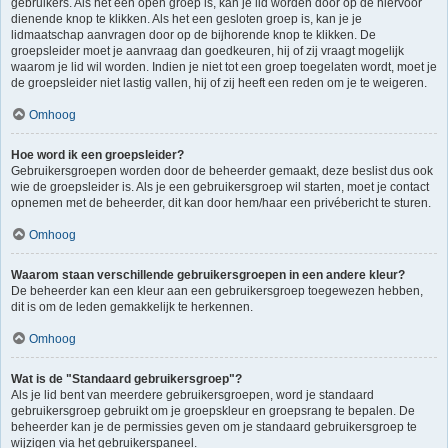
gebruikers. Als het een open groep is, kan je lid worden door op de hiervoor
dienende knop te klikken. Als het een gesloten groep is, kan je je
lidmaatschap aanvragen door op de bijhorende knop te klikken. De
groepsleider moet je aanvraag dan goedkeuren, hij of zij vraagt mogelijk
waarom je lid wil worden. Indien je niet tot een groep toegelaten wordt, moet je
de groepsleider niet lastig vallen, hij of zij heeft een reden om je te weigeren.
Omhoog
Hoe word ik een groepsleider?
Gebruikersgroepen worden door de beheerder gemaakt, deze beslist dus ook
wie de groepsleider is. Als je een gebruikersgroep wil starten, moet je contact
opnemen met de beheerder, dit kan door hem/haar een privébericht te sturen.
Omhoog
Waarom staan verschillende gebruikersgroepen in een andere kleur?
De beheerder kan een kleur aan een gebruikersgroep toegewezen hebben,
dit is om de leden gemakkelijk te herkennen.
Omhoog
Wat is de "Standaard gebruikersgroep"?
Als je lid bent van meerdere gebruikersgroepen, word je standaard
gebruikersgroep gebruikt om je groepskleur en groepsrang te bepalen. De
beheerder kan je de permissies geven om je standaard gebruikersgroep te
wijzigen via het gebruikerspaneel.