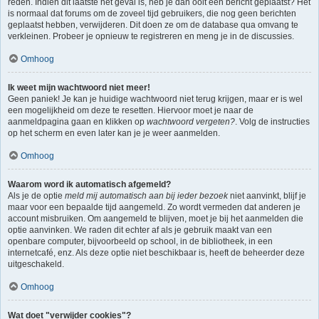
reden. Indien dit laatste het geval is, heb je dan ooit een bericht geplaatst? Het
is normaal dat forums om de zoveel tijd gebruikers, die nog geen berichten
geplaatst hebben, verwijderen. Dit doen ze om de database qua omvang te
verkleinen. Probeer je opnieuw te registreren en meng je in de discussies.
Omhoog
Ik weet mijn wachtwoord niet meer!
Geen paniek! Je kan je huidige wachtwoord niet terug krijgen, maar er is wel
een mogelijkheid om deze te resetten. Hiervoor moet je naar de
aanmeldpagina gaan en klikken op
wachtwoord vergeten?
. Volg de instructies
op het scherm en even later kan je je weer aanmelden.
Omhoog
Waarom word ik automatisch afgemeld?
Als je de optie
meld mij automatisch aan bij ieder bezoek
niet aanvinkt, blijf je
maar voor een bepaalde tijd aangemeld. Zo wordt vermeden dat anderen je
account misbruiken. Om aangemeld te blijven, moet je bij het aanmelden die
optie aanvinken. We raden dit echter af als je gebruik maakt van een
openbare computer, bijvoorbeeld op school, in de bibliotheek, in een
internetcafé, enz. Als deze optie niet beschikbaar is, heeft de beheerder deze
uitgeschakeld.
Omhoog
Wat doet "verwijder cookies"?