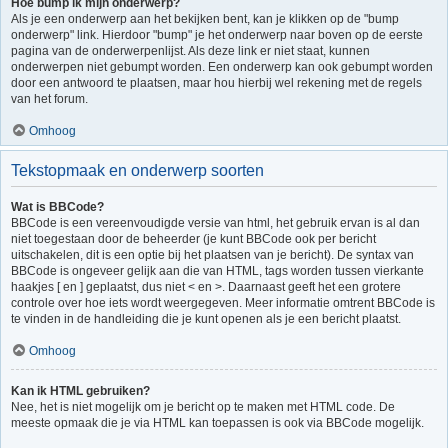
Hoe bump ik mijn onderwerp?
Als je een onderwerp aan het bekijken bent, kan je klikken op de "bump
onderwerp" link. Hierdoor "bump" je het onderwerp naar boven op de eerste
pagina van de onderwerpenlijst. Als deze link er niet staat, kunnen
onderwerpen niet gebumpt worden. Een onderwerp kan ook gebumpt worden
door een antwoord te plaatsen, maar hou hierbij wel rekening met de regels
van het forum.
Omhoog
Tekstopmaak en onderwerp soorten
Wat is BBCode?
BBCode is een vereenvoudigde versie van html, het gebruik ervan is al dan
niet toegestaan door de beheerder (je kunt BBCode ook per bericht
uitschakelen, dit is een optie bij het plaatsen van je bericht). De syntax van
BBCode is ongeveer gelijk aan die van HTML, tags worden tussen vierkante
haakjes [ en ] geplaatst, dus niet < en >. Daarnaast geeft het een grotere
controle over hoe iets wordt weergegeven. Meer informatie omtrent BBCode is
te vinden in de handleiding die je kunt openen als je een bericht plaatst.
Omhoog
Kan ik HTML gebruiken?
Nee, het is niet mogelijk om je bericht op te maken met HTML code. De
meeste opmaak die je via HTML kan toepassen is ook via BBCode mogelijk.