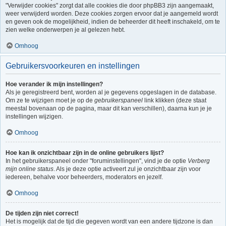
"Verwijder cookies" zorgt dat alle cookies die door phpBB3 zijn aangemaakt,
weer verwijderd worden. Deze cookies zorgen ervoor dat je aangemeld wordt
en geven ook de mogelijkheid, indien de beheerder dit heeft inschakeld, om te
zien welke onderwerpen je al gelezen hebt.
Omhoog
Gebruikersvoorkeuren en instellingen
Hoe verander ik mijn instellingen?
Als je geregistreerd bent, worden al je gegevens opgeslagen in de database.
Om ze te wijzigen moet je op de
gebruikerspaneel
link klikken (deze staat
meestal bovenaan op de pagina, maar dit kan verschillen), daarna kun je je
instellingen wijzigen.
Omhoog
Hoe kan ik onzichtbaar zijn in de online gebruikers lijst?
In het gebruikerspaneel onder "foruminstellingen", vind je de optie
Verberg
mijn online status
. Als je deze optie activeert zul je onzichtbaar zijn voor
iedereen, behalve voor beheerders, moderators en jezelf.
Omhoog
De tijden zijn niet correct!
Het is mogelijk dat de tijd die gegeven wordt van een andere tijdzone is dan