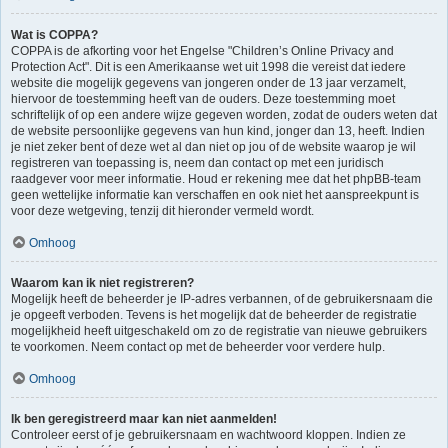
Wat is COPPA?
COPPA is de afkorting voor het Engelse "Children’s Online Privacy and
Protection Act". Dit is een Amerikaanse wet uit 1998 die vereist dat iedere
website die mogelijk gegevens van jongeren onder de 13 jaar verzamelt,
hiervoor de toestemming heeft van de ouders. Deze toestemming moet
schriftelijk of op een andere wijze gegeven worden, zodat de ouders weten dat
de website persoonlijke gegevens van hun kind, jonger dan 13, heeft. Indien
je niet zeker bent of deze wet al dan niet op jou of de website waarop je wil
registreren van toepassing is, neem dan contact op met een juridisch
raadgever voor meer informatie. Houd er rekening mee dat het phpBB-team
geen wettelijke informatie kan verschaffen en ook niet het aanspreekpunt is
voor deze wetgeving, tenzij dit hieronder vermeld wordt.
Omhoog
Waarom kan ik niet registreren?
Mogelijk heeft de beheerder je IP-adres verbannen, of de gebruikersnaam die
je opgeeft verboden. Tevens is het mogelijk dat de beheerder de registratie
mogelijkheid heeft uitgeschakeld om zo de registratie van nieuwe gebruikers
te voorkomen. Neem contact op met de beheerder voor verdere hulp.
Omhoog
Ik ben geregistreerd maar kan niet aanmelden!
Controleer eerst of je gebruikersnaam en wachtwoord kloppen. Indien ze