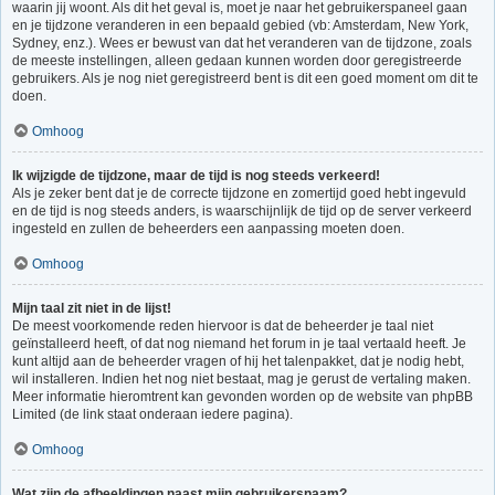
waarin jij woont. Als dit het geval is, moet je naar het gebruikerspaneel gaan
en je tijdzone veranderen in een bepaald gebied (vb: Amsterdam, New York,
Sydney, enz.). Wees er bewust van dat het veranderen van de tijdzone, zoals
de meeste instellingen, alleen gedaan kunnen worden door geregistreerde
gebruikers. Als je nog niet geregistreerd bent is dit een goed moment om dit te
doen.
Omhoog
Ik wijzigde de tijdzone, maar de tijd is nog steeds verkeerd!
Als je zeker bent dat je de correcte tijdzone en zomertijd goed hebt ingevuld
en de tijd is nog steeds anders, is waarschijnlijk de tijd op de server verkeerd
ingesteld en zullen de beheerders een aanpassing moeten doen.
Omhoog
Mijn taal zit niet in de lijst!
De meest voorkomende reden hiervoor is dat de beheerder je taal niet
geïnstalleerd heeft, of dat nog niemand het forum in je taal vertaald heeft. Je
kunt altijd aan de beheerder vragen of hij het talenpakket, dat je nodig hebt,
wil installeren. Indien het nog niet bestaat, mag je gerust de vertaling maken.
Meer informatie hieromtrent kan gevonden worden op de website van phpBB
Limited (de link staat onderaan iedere pagina).
Omhoog
Wat zijn de afbeeldingen naast mijn gebruikersnaam?