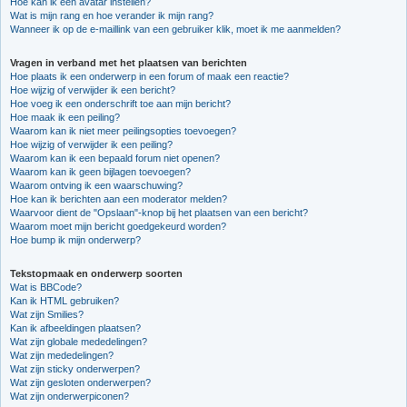
Hoe kan ik een avatar instellen?
Wat is mijn rang en hoe verander ik mijn rang?
Wanneer ik op de e-maillink van een gebruiker klik, moet ik me aanmelden?
Vragen in verband met het plaatsen van berichten
Hoe plaats ik een onderwerp in een forum of maak een reactie?
Hoe wijzig of verwijder ik een bericht?
Hoe voeg ik een onderschrift toe aan mijn bericht?
Hoe maak ik een peiling?
Waarom kan ik niet meer peilingsopties toevoegen?
Hoe wijzig of verwijder ik een peiling?
Waarom kan ik een bepaald forum niet openen?
Waarom kan ik geen bijlagen toevoegen?
Waarom ontving ik een waarschuwing?
Hoe kan ik berichten aan een moderator melden?
Waarvoor dient de "Opslaan"-knop bij het plaatsen van een bericht?
Waarom moet mijn bericht goedgekeurd worden?
Hoe bump ik mijn onderwerp?
Tekstopmaak en onderwerp soorten
Wat is BBCode?
Kan ik HTML gebruiken?
Wat zijn Smilies?
Kan ik afbeeldingen plaatsen?
Wat zijn globale mededelingen?
Wat zijn mededelingen?
Wat zijn sticky onderwerpen?
Wat zijn gesloten onderwerpen?
Wat zijn onderwerpiconen?