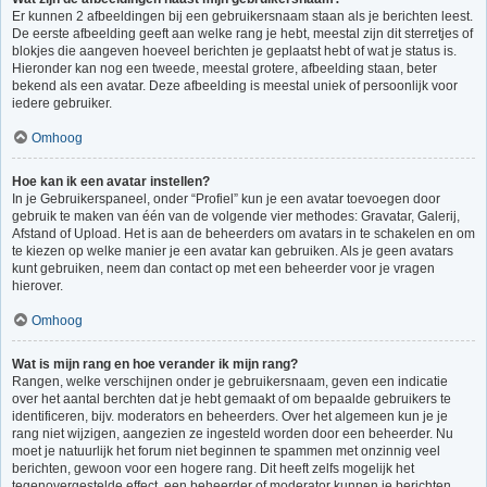
Er kunnen 2 afbeeldingen bij een gebruikersnaam staan als je berichten leest.
De eerste afbeelding geeft aan welke rang je hebt, meestal zijn dit sterretjes of
blokjes die aangeven hoeveel berichten je geplaatst hebt of wat je status is.
Hieronder kan nog een tweede, meestal grotere, afbeelding staan, beter
bekend als een avatar. Deze afbeelding is meestal uniek of persoonlijk voor
iedere gebruiker.
Omhoog
Hoe kan ik een avatar instellen?
In je Gebruikerspaneel, onder “Profiel” kun je een avatar toevoegen door
gebruik te maken van één van de volgende vier methodes: Gravatar, Galerij,
Afstand of Upload. Het is aan de beheerders om avatars in te schakelen en om
te kiezen op welke manier je een avatar kan gebruiken. Als je geen avatars
kunt gebruiken, neem dan contact op met een beheerder voor je vragen
hierover.
Omhoog
Wat is mijn rang en hoe verander ik mijn rang?
Rangen, welke verschijnen onder je gebruikersnaam, geven een indicatie
over het aantal berchten dat je hebt gemaakt of om bepaalde gebruikers te
identificeren, bijv. moderators en beheerders. Over het algemeen kun je je
rang niet wijzigen, aangezien ze ingesteld worden door een beheerder. Nu
moet je natuurlijk het forum niet beginnen te spammen met onzinnig veel
berichten, gewoon voor een hogere rang. Dit heeft zelfs mogelijk het
tegenovergestelde effect, een beheerder of moderator kunnen je berichten