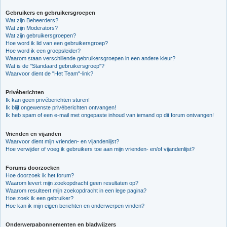
Gebruikers en gebruikersgroepen
Wat zijn Beheerders?
Wat zijn Moderators?
Wat zijn gebruikersgroepen?
Hoe word ik lid van een gebruikersgroep?
Hoe word ik een groepsleider?
Waarom staan verschillende gebruikersgroepen in een andere kleur?
Wat is de "Standaard gebruikersgroep"?
Waarvoor dient de "Het Team"-link?
Privéberichten
Ik kan geen privéberichten sturen!
Ik blijf ongewenste privéberichten ontvangen!
Ik heb spam of een e-mail met ongepaste inhoud van iemand op dit forum ontvangen!
Vrienden en vijanden
Waarvoor dient mijn vrienden- en vijandenlijst?
Hoe verwijder of voeg ik gebruikers toe aan mijn vrienden- en/of vijandenlijst?
Forums doorzoeken
Hoe doorzoek ik het forum?
Waarom levert mijn zoekopdracht geen resultaten op?
Waarom resulteert mijn zoekopdracht in een lege pagina?
Hoe zoek ik een gebruiker?
Hoe kan ik mijn eigen berichten en onderwerpen vinden?
Onderwerpabonnementen en bladwijzers