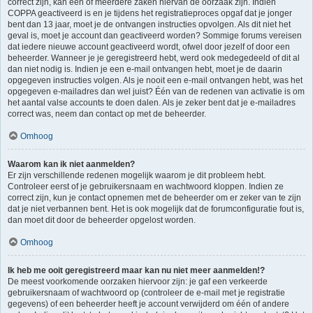
correct zijn, kan één of meerdere zaken hiervan de oorzaak zijn. Indien
COPPA geactiveerd is en je tijdens het registratieproces opgaf dat je jonger
bent dan 13 jaar, moet je de ontvangen instructies opvolgen. Als dit niet het
geval is, moet je account dan geactiveerd worden? Sommige forums vereisen
dat iedere nieuwe account geactiveerd wordt, ofwel door jezelf of door een
beheerder. Wanneer je je geregistreerd hebt, werd ook medegedeeld of dit al
dan niet nodig is. Indien je een e-mail ontvangen hebt, moet je de daarin
opgegeven instructies volgen. Als je nooit een e-mail ontvangen hebt, was het
opgegeven e-mailadres dan wel juist? Één van de redenen van activatie is om
het aantal valse accounts te doen dalen. Als je zeker bent dat je e-mailadres
correct was, neem dan contact op met de beheerder.
Omhoog
Waarom kan ik niet aanmelden?
Er zijn verschillende redenen mogelijk waarom je dit probleem hebt.
Controleer eerst of je gebruikersnaam en wachtwoord kloppen. Indien ze
correct zijn, kun je contact opnemen met de beheerder om er zeker van te zijn
dat je niet verbannen bent. Het is ook mogelijk dat de forumconfiguratie fout is,
dan moet dit door de beheerder opgelost worden.
Omhoog
Ik heb me ooit geregistreerd maar kan nu niet meer aanmelden!?
De meest voorkomende oorzaken hiervoor zijn: je gaf een verkeerde
gebruikersnaam of wachtwoord op (controleer de e-mail met je registratie
gegevens) of een beheerder heeft je account verwijderd om één of andere