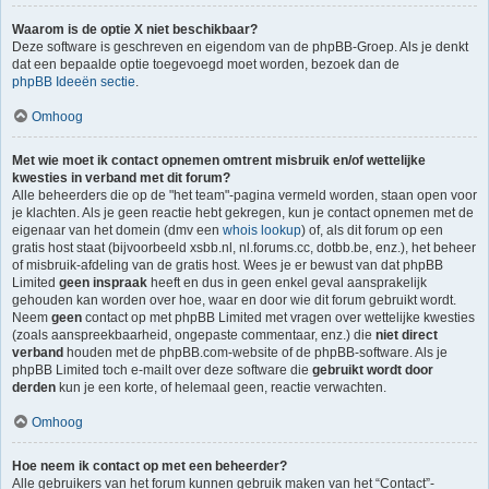
Waarom is de optie X niet beschikbaar?
Deze software is geschreven en eigendom van de phpBB-Groep. Als je denkt
dat een bepaalde optie toegevoegd moet worden, bezoek dan de
phpBB Ideeën sectie
.
Omhoog
Met wie moet ik contact opnemen omtrent misbruik en/of wettelijke
kwesties in verband met dit forum?
Alle beheerders die op de "het team"-pagina vermeld worden, staan open voor
je klachten. Als je geen reactie hebt gekregen, kun je contact opnemen met de
eigenaar van het domein (dmv een
whois lookup
) of, als dit forum op een
gratis host staat (bijvoorbeeld xsbb.nl, nl.forums.cc, dotbb.be, enz.), het beheer
of misbruik-afdeling van de gratis host. Wees je er bewust van dat phpBB
Limited
geen inspraak
heeft en dus in geen enkel geval aansprakelijk
gehouden kan worden over hoe, waar en door wie dit forum gebruikt wordt.
Neem
geen
contact op met phpBB Limited met vragen over wettelijke kwesties
(zoals aanspreekbaarheid, ongepaste commentaar, enz.) die
niet direct
verband
houden met de phpBB.com-website of de phpBB-software. Als je
phpBB Limited toch e-mailt over deze software die
gebruikt wordt door
derden
kun je een korte, of helemaal geen, reactie verwachten.
Omhoog
Hoe neem ik contact op met een beheerder?
Alle gebruikers van het forum kunnen gebruik maken van het “Contact”-