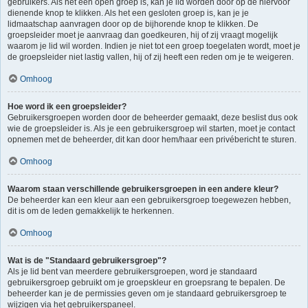
gebruikers. Als het een open groep is, kan je lid worden door op de hiervoor
dienende knop te klikken. Als het een gesloten groep is, kan je je
lidmaatschap aanvragen door op de bijhorende knop te klikken. De
groepsleider moet je aanvraag dan goedkeuren, hij of zij vraagt mogelijk
waarom je lid wil worden. Indien je niet tot een groep toegelaten wordt, moet je
de groepsleider niet lastig vallen, hij of zij heeft een reden om je te weigeren.
Omhoog
Hoe word ik een groepsleider?
Gebruikersgroepen worden door de beheerder gemaakt, deze beslist dus ook
wie de groepsleider is. Als je een gebruikersgroep wil starten, moet je contact
opnemen met de beheerder, dit kan door hem/haar een privébericht te sturen.
Omhoog
Waarom staan verschillende gebruikersgroepen in een andere kleur?
De beheerder kan een kleur aan een gebruikersgroep toegewezen hebben,
dit is om de leden gemakkelijk te herkennen.
Omhoog
Wat is de "Standaard gebruikersgroep"?
Als je lid bent van meerdere gebruikersgroepen, word je standaard
gebruikersgroep gebruikt om je groepskleur en groepsrang te bepalen. De
beheerder kan je de permissies geven om je standaard gebruikersgroep te
wijzigen via het gebruikerspaneel.