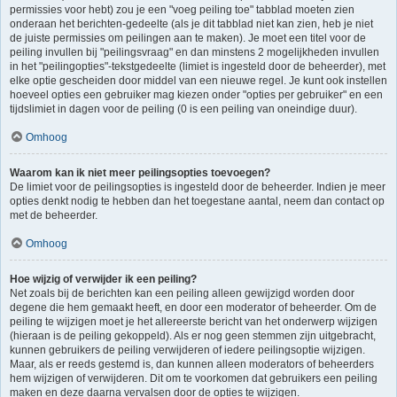
permissies voor hebt) zou je een "voeg peiling toe" tabblad moeten zien
onderaan het berichten-gedeelte (als je dit tabblad niet kan zien, heb je niet
de juiste permissies om peilingen aan te maken). Je moet een titel voor de
peiling invullen bij "peilingsvraag" en dan minstens 2 mogelijkheden invullen
in het "peilingopties"-tekstgedeelte (limiet is ingesteld door de beheerder), met
elke optie gescheiden door middel van een nieuwe regel. Je kunt ook instellen
hoeveel opties een gebruiker mag kiezen onder "opties per gebruiker" en een
tijdslimiet in dagen voor de peiling (0 is een peiling van oneindige duur).
Omhoog
Waarom kan ik niet meer peilingsopties toevoegen?
De limiet voor de peilingsopties is ingesteld door de beheerder. Indien je meer
opties denkt nodig te hebben dan het toegestane aantal, neem dan contact op
met de beheerder.
Omhoog
Hoe wijzig of verwijder ik een peiling?
Net zoals bij de berichten kan een peiling alleen gewijzigd worden door
degene die hem gemaakt heeft, en door een moderator of beheerder. Om de
peiling te wijzigen moet je het allereerste bericht van het onderwerp wijzigen
(hieraan is de peiling gekoppeld). Als er nog geen stemmen zijn uitgebracht,
kunnen gebruikers de peiling verwijderen of iedere peilingsoptie wijzigen.
Maar, als er reeds gestemd is, dan kunnen alleen moderators of beheerders
hem wijzigen of verwijderen. Dit om te voorkomen dat gebruikers een peiling
maken en deze daarna vervalsen door de opties te wijzigen.