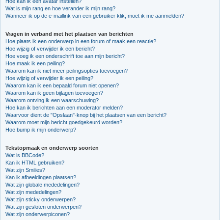
Hoe kan ik een avatar instellen?
Wat is mijn rang en hoe verander ik mijn rang?
Wanneer ik op de e-maillink van een gebruiker klik, moet ik me aanmelden?
Vragen in verband met het plaatsen van berichten
Hoe plaats ik een onderwerp in een forum of maak een reactie?
Hoe wijzig of verwijder ik een bericht?
Hoe voeg ik een onderschrift toe aan mijn bericht?
Hoe maak ik een peiling?
Waarom kan ik niet meer peilingsopties toevoegen?
Hoe wijzig of verwijder ik een peiling?
Waarom kan ik een bepaald forum niet openen?
Waarom kan ik geen bijlagen toevoegen?
Waarom ontving ik een waarschuwing?
Hoe kan ik berichten aan een moderator melden?
Waarvoor dient de "Opslaan"-knop bij het plaatsen van een bericht?
Waarom moet mijn bericht goedgekeurd worden?
Hoe bump ik mijn onderwerp?
Tekstopmaak en onderwerp soorten
Wat is BBCode?
Kan ik HTML gebruiken?
Wat zijn Smilies?
Kan ik afbeeldingen plaatsen?
Wat zijn globale mededelingen?
Wat zijn mededelingen?
Wat zijn sticky onderwerpen?
Wat zijn gesloten onderwerpen?
Wat zijn onderwerpiconen?