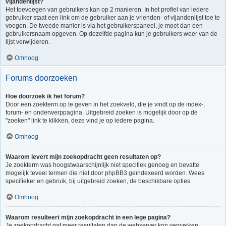
vijandenlijst?
Het toevoegen van gebruikers kan op 2 manieren. In het profiel van iedere
gebruiker staat een link om de gebruiker aan je vrienden- of vijandenlijst toe te
voegen. De tweede manier is via het gebruikerspaneel, je moet dan een
gebruikersnaam opgeven. Op dezelfde pagina kun je gebruikers weer van de
lijst verwijderen.
Omhoog
Forums doorzoeken
Hoe doorzoek ik het forum?
Door een zoekterm op te geven in het zoekveld, die je vindt op de index-,
forum- en onderwerppagina. Uitgebreid zoeken is mogelijk door op de
"zoeken" link te klikken, deze vind je op iedere pagina.
Omhoog
Waarom levert mijn zoekopdracht geen resultaten op?
Je zoekterm was hoogstwaarschijnlijk niet specifiek genoeg en bevatte
mogelijk teveel termen die niet door phpBB3 geïndexeerd worden. Wees
specifieker en gebruik, bij uitgebreid zoeken, de beschikbare opties.
Omhoog
Waarom resulteert mijn zoekopdracht in een lege pagina?
Je zoekopdracht gaf meer resultaten dan de webserver kon verwerken.