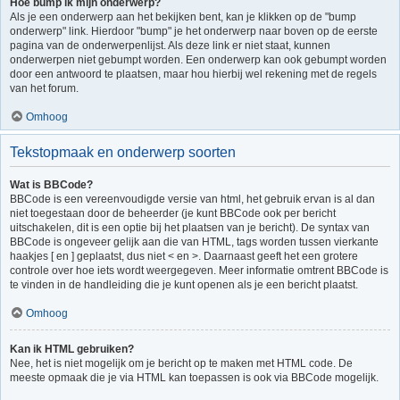
Hoe bump ik mijn onderwerp?
Als je een onderwerp aan het bekijken bent, kan je klikken op de "bump
onderwerp" link. Hierdoor "bump" je het onderwerp naar boven op de eerste
pagina van de onderwerpenlijst. Als deze link er niet staat, kunnen
onderwerpen niet gebumpt worden. Een onderwerp kan ook gebumpt worden
door een antwoord te plaatsen, maar hou hierbij wel rekening met de regels
van het forum.
Omhoog
Tekstopmaak en onderwerp soorten
Wat is BBCode?
BBCode is een vereenvoudigde versie van html, het gebruik ervan is al dan
niet toegestaan door de beheerder (je kunt BBCode ook per bericht
uitschakelen, dit is een optie bij het plaatsen van je bericht). De syntax van
BBCode is ongeveer gelijk aan die van HTML, tags worden tussen vierkante
haakjes [ en ] geplaatst, dus niet < en >. Daarnaast geeft het een grotere
controle over hoe iets wordt weergegeven. Meer informatie omtrent BBCode is
te vinden in de handleiding die je kunt openen als je een bericht plaatst.
Omhoog
Kan ik HTML gebruiken?
Nee, het is niet mogelijk om je bericht op te maken met HTML code. De
meeste opmaak die je via HTML kan toepassen is ook via BBCode mogelijk.