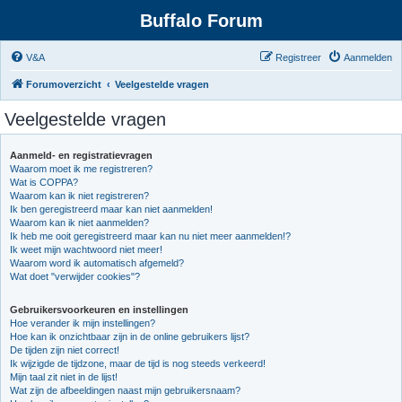
Buffalo Forum
V&A
Registreer
Aanmelden
Forumoverzicht
Veelgestelde vragen
Veelgestelde vragen
Aanmeld- en registratievragen
Waarom moet ik me registreren?
Wat is COPPA?
Waarom kan ik niet registreren?
Ik ben geregistreerd maar kan niet aanmelden!
Waarom kan ik niet aanmelden?
Ik heb me ooit geregistreerd maar kan nu niet meer aanmelden!?
Ik weet mijn wachtwoord niet meer!
Waarom word ik automatisch afgemeld?
Wat doet "verwijder cookies"?
Gebruikersvoorkeuren en instellingen
Hoe verander ik mijn instellingen?
Hoe kan ik onzichtbaar zijn in de online gebruikers lijst?
De tijden zijn niet correct!
Ik wijzigde de tijdzone, maar de tijd is nog steeds verkeerd!
Mijn taal zit niet in de lijst!
Wat zijn de afbeeldingen naast mijn gebruikersnaam?