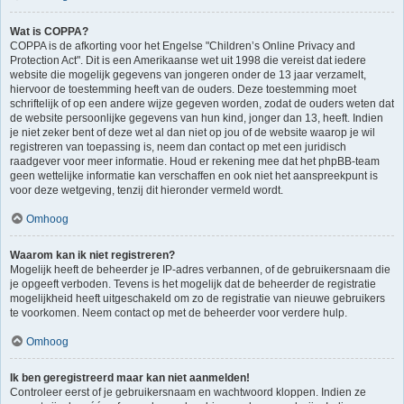
Wat is COPPA?
COPPA is de afkorting voor het Engelse "Children’s Online Privacy and
Protection Act". Dit is een Amerikaanse wet uit 1998 die vereist dat iedere
website die mogelijk gegevens van jongeren onder de 13 jaar verzamelt,
hiervoor de toestemming heeft van de ouders. Deze toestemming moet
schriftelijk of op een andere wijze gegeven worden, zodat de ouders weten dat
de website persoonlijke gegevens van hun kind, jonger dan 13, heeft. Indien
je niet zeker bent of deze wet al dan niet op jou of de website waarop je wil
registreren van toepassing is, neem dan contact op met een juridisch
raadgever voor meer informatie. Houd er rekening mee dat het phpBB-team
geen wettelijke informatie kan verschaffen en ook niet het aanspreekpunt is
voor deze wetgeving, tenzij dit hieronder vermeld wordt.
Omhoog
Waarom kan ik niet registreren?
Mogelijk heeft de beheerder je IP-adres verbannen, of de gebruikersnaam die
je opgeeft verboden. Tevens is het mogelijk dat de beheerder de registratie
mogelijkheid heeft uitgeschakeld om zo de registratie van nieuwe gebruikers
te voorkomen. Neem contact op met de beheerder voor verdere hulp.
Omhoog
Ik ben geregistreerd maar kan niet aanmelden!
Controleer eerst of je gebruikersnaam en wachtwoord kloppen. Indien ze