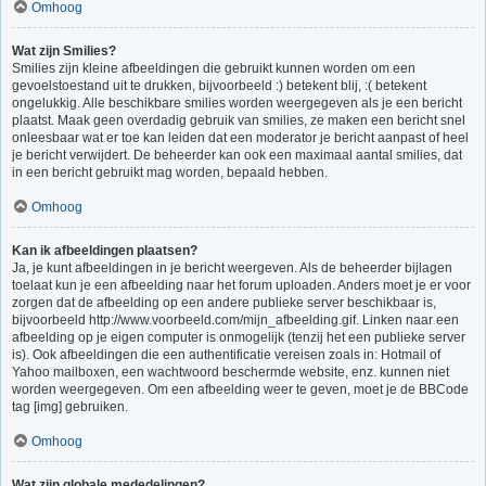
Omhoog
Wat zijn Smilies?
Smilies zijn kleine afbeeldingen die gebruikt kunnen worden om een
gevoelstoestand uit te drukken, bijvoorbeeld :) betekent blij, :( betekent
ongelukkig. Alle beschikbare smilies worden weergegeven als je een bericht
plaatst. Maak geen overdadig gebruik van smilies, ze maken een bericht snel
onleesbaar wat er toe kan leiden dat een moderator je bericht aanpast of heel
je bericht verwijdert. De beheerder kan ook een maximaal aantal smilies, dat
in een bericht gebruikt mag worden, bepaald hebben.
Omhoog
Kan ik afbeeldingen plaatsen?
Ja, je kunt afbeeldingen in je bericht weergeven. Als de beheerder bijlagen
toelaat kun je een afbeelding naar het forum uploaden. Anders moet je er voor
zorgen dat de afbeelding op een andere publieke server beschikbaar is,
bijvoorbeeld http://www.voorbeeld.com/mijn_afbeelding.gif. Linken naar een
afbeelding op je eigen computer is onmogelijk (tenzij het een publieke server
is). Ook afbeeldingen die een authentificatie vereisen zoals in: Hotmail of
Yahoo mailboxen, een wachtwoord beschermde website, enz. kunnen niet
worden weergegeven. Om een afbeelding weer te geven, moet je de BBCode
tag [img] gebruiken.
Omhoog
Wat zijn globale mededelingen?