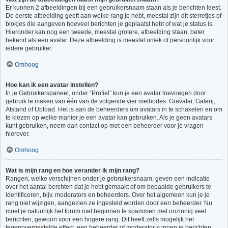
Er kunnen 2 afbeeldingen bij een gebruikersnaam staan als je berichten leest.
De eerste afbeelding geeft aan welke rang je hebt, meestal zijn dit sterretjes of
blokjes die aangeven hoeveel berichten je geplaatst hebt of wat je status is.
Hieronder kan nog een tweede, meestal grotere, afbeelding staan, beter
bekend als een avatar. Deze afbeelding is meestal uniek of persoonlijk voor
iedere gebruiker.
Omhoog
Hoe kan ik een avatar instellen?
In je Gebruikerspaneel, onder “Profiel” kun je een avatar toevoegen door
gebruik te maken van één van de volgende vier methodes: Gravatar, Galerij,
Afstand of Upload. Het is aan de beheerders om avatars in te schakelen en om
te kiezen op welke manier je een avatar kan gebruiken. Als je geen avatars
kunt gebruiken, neem dan contact op met een beheerder voor je vragen
hierover.
Omhoog
Wat is mijn rang en hoe verander ik mijn rang?
Rangen, welke verschijnen onder je gebruikersnaam, geven een indicatie
over het aantal berchten dat je hebt gemaakt of om bepaalde gebruikers te
identificeren, bijv. moderators en beheerders. Over het algemeen kun je je
rang niet wijzigen, aangezien ze ingesteld worden door een beheerder. Nu
moet je natuurlijk het forum niet beginnen te spammen met onzinnig veel
berichten, gewoon voor een hogere rang. Dit heeft zelfs mogelijk het
tegenovergestelde effect, een beheerder of moderator kunnen je berichten