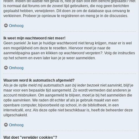
reden. Indien dit laatste het geval is, heb je dan ooit een bericht geplaatst? Het
is normaal dat forums om de zoveel tijd gebruikers, die nog geen berichten
geplaatst hebben, verwijderen. Dit doen ze om de database qua omvang te
verkleinen. Probeer je opnieuw te registreren en meng je in de discussies.
Omhoog
Ik weet mijn wachtwoord niet meer!
Geen paniek! Je kan je huidige wachtwoord niet terug krijgen, maar er is wel
een mogelijkheid om deze te resetten. Hiervoor moet je naar de
aanmeldpagina gaan en klikken op
wachtwoord vergeten?
. Volg de instructies
op het scherm en even later kan je je weer aanmelden.
Omhoog
Waarom word ik automatisch afgemeld?
Als je de optie
meld mij automatisch aan bij ieder bezoek
niet aanvinkt, blijf je
maar voor een bepaalde tijd aangemeld. Zo wordt vermeden dat anderen je
account misbruiken. Om aangemeld te blijven, moet je bij het aanmelden die
optie aanvinken. We raden dit echter af als je gebruik maakt van een
openbare computer, bijvoorbeeld op school, in de bibliotheek, in een
internetcafé, enz. Als deze optie niet beschikbaar is, heeft de beheerder deze
uitgeschakeld.
Omhoog
Wat doet "verwijder cookies"?