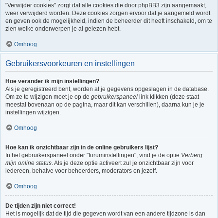
"Verwijder cookies" zorgt dat alle cookies die door phpBB3 zijn aangemaakt,
weer verwijderd worden. Deze cookies zorgen ervoor dat je aangemeld wordt
en geven ook de mogelijkheid, indien de beheerder dit heeft inschakeld, om te
zien welke onderwerpen je al gelezen hebt.
Omhoog
Gebruikersvoorkeuren en instellingen
Hoe verander ik mijn instellingen?
Als je geregistreerd bent, worden al je gegevens opgeslagen in de database.
Om ze te wijzigen moet je op de
gebruikerspaneel
link klikken (deze staat
meestal bovenaan op de pagina, maar dit kan verschillen), daarna kun je je
instellingen wijzigen.
Omhoog
Hoe kan ik onzichtbaar zijn in de online gebruikers lijst?
In het gebruikerspaneel onder "foruminstellingen", vind je de optie
Verberg
mijn online status
. Als je deze optie activeert zul je onzichtbaar zijn voor
iedereen, behalve voor beheerders, moderators en jezelf.
Omhoog
De tijden zijn niet correct!
Het is mogelijk dat de tijd die gegeven wordt van een andere tijdzone is dan