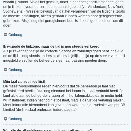
waarin jij woont. Als dit het geval is, moet je naar het gebruikerspaneel gaan
en je tijdzone veranderen in een bepaald gebied (vb: Amsterdam, New York,
Sydney, enz.). Wees er bewust van dat het veranderen van de tijdzone, zoals
de meeste instellingen, alleen gedaan kunnen worden door geregistreerde
gebruikers. Als je nog niet geregistreerd bent is dit een goed moment om dit te
doen.
Omhoog
Ik wijzigde de tijdzone, maar de tijd is nog steeds verkeerd!
Als je zeker bent dat je de correcte tijdzone en zomertijd goed hebt ingevuld
en de tijd is nog steeds anders, is waarschijnlijk de tijd op de server verkeerd
ingesteld en zullen de beheerders een aanpassing moeten doen.
Omhoog
Mijn taal zit niet in de lijst!
De meest voorkomende reden hiervoor is dat de beheerder je taal niet
geïnstalleerd heeft, of dat nog niemand het forum in je taal vertaald heeft. Je
kunt altijd aan de beheerder vragen of hij het talenpakket, dat je nodig hebt,
wil installeren. Indien het nog niet bestaat, mag je gerust de vertaling maken.
Meer informatie hieromtrent kan gevonden worden op de website van phpBB
Limited (de link staat onderaan iedere pagina).
Omhoog
Wat zijn de afbeeldingen naast mijn gebruikersnaam?