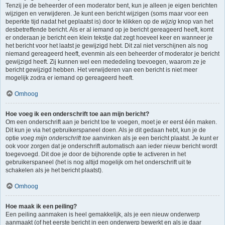
Tenzij je de beheerder of een moderator bent, kun je alleen je eigen berichten
wijzigen en verwijderen. Je kunt een bericht wijzigen (soms maar voor een
beperkte tijd nadat het geplaatst is) door te klikken op de
wijzig
knop van het
desbetreffende bericht. Als er al iemand op je bericht gereageerd heeft, komt
er onderaan je bericht een klein tekstje dat zegt hoeveel keer en wanneer je
het bericht voor het laatst je gewijzigd hebt. Dit zal niet verschijnen als nog
niemand gereageerd heeft, evenmin als een beheerder of moderator je bericht
gewijzigd heeft. Zij kunnen wel een mededeling toevoegen, waarom ze je
bericht gewijzigd hebben. Het verwijderen van een bericht is niet meer
mogelijk zodra er iemand op gereageerd heeft.
Omhoog
Hoe voeg ik een onderschrift toe aan mijn bericht?
Om een onderschrift aan je bericht toe te voegen, moet je er eerst één maken.
Dit kun je via het gebruikerspaneel doen. Als je dit gedaan hebt, kun je de
optie
voeg mijn onderschrift toe
aanvinken als je een bericht plaatst. Je kunt er
ook voor zorgen dat je onderschrift automatisch aan ieder nieuw bericht wordt
toegevoegd. Dit doe je door de bijhorende optie te activeren in het
gebruikerspaneel (het is nog altijd mogelijk om het onderschrift uit te
schakelen als je het bericht plaatst).
Omhoog
Hoe maak ik een peiling?
Een peiling aanmaken is heel gemakkelijk, als je een nieuw onderwerp
aanmaakt (of het eerste bericht in een onderwerp bewerkt en als je daar