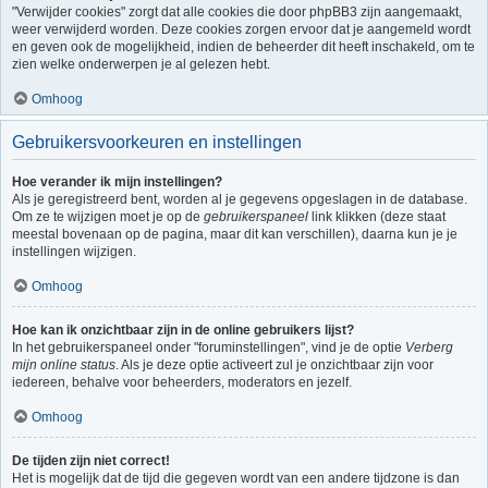
"Verwijder cookies" zorgt dat alle cookies die door phpBB3 zijn aangemaakt,
weer verwijderd worden. Deze cookies zorgen ervoor dat je aangemeld wordt
en geven ook de mogelijkheid, indien de beheerder dit heeft inschakeld, om te
zien welke onderwerpen je al gelezen hebt.
Omhoog
Gebruikersvoorkeuren en instellingen
Hoe verander ik mijn instellingen?
Als je geregistreerd bent, worden al je gegevens opgeslagen in de database.
Om ze te wijzigen moet je op de
gebruikerspaneel
link klikken (deze staat
meestal bovenaan op de pagina, maar dit kan verschillen), daarna kun je je
instellingen wijzigen.
Omhoog
Hoe kan ik onzichtbaar zijn in de online gebruikers lijst?
In het gebruikerspaneel onder "foruminstellingen", vind je de optie
Verberg
mijn online status
. Als je deze optie activeert zul je onzichtbaar zijn voor
iedereen, behalve voor beheerders, moderators en jezelf.
Omhoog
De tijden zijn niet correct!
Het is mogelijk dat de tijd die gegeven wordt van een andere tijdzone is dan