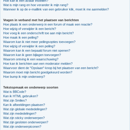
Hoe kan ik een avatar instellen?
Wat is mijn rang en hoe verander ik mijn rang?
Wanneer ik op de e-maillink van een gebruiker klik, moet ik me aanmelden?
Vragen in verband met het plaatsen van berichten
Hoe plaats ik een onderwerp in een forum of maak een reactie?
Hoe wijzig of verwijder ik een bericht?
Hoe voeg ik een onderschrift toe aan mijn bericht?
Hoe maak ik een peiling?
Waarom kan ik niet meer peilingsopties toevoegen?
Hoe wijzig of verwijder ik een peiling?
Waarom kan ik een bepaald forum niet openen?
Waarom kan ik geen bijlagen toevoegen?
Waarom ontving ik een waarschuwing?
Hoe kan ik berichten aan een moderator melden?
Waarvoor dient de "Opslaan"-knop bij het plaatsen van een bericht?
Waarom moet mijn bericht goedgekeurd worden?
Hoe bump ik mijn onderwerp?
Tekstopmaak en onderwerp soorten
Wat is BBCode?
Kan ik HTML gebruiken?
Wat zijn Smilies?
Kan ik afbeeldingen plaatsen?
Wat zijn globale mededelingen?
Wat zijn mededelingen?
Wat zijn sticky onderwerpen?
Wat zijn gesloten onderwerpen?
Wat zijn onderwerpiconen?