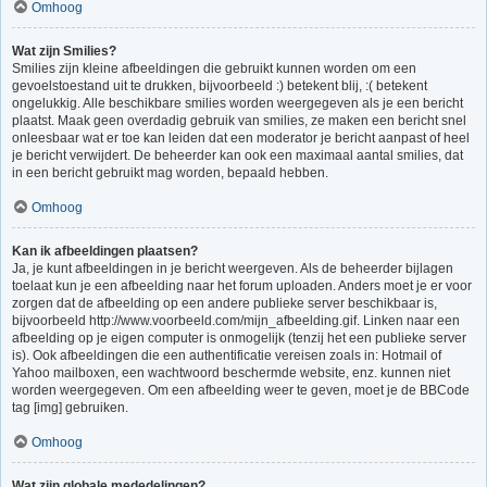
Omhoog
Wat zijn Smilies?
Smilies zijn kleine afbeeldingen die gebruikt kunnen worden om een
gevoelstoestand uit te drukken, bijvoorbeeld :) betekent blij, :( betekent
ongelukkig. Alle beschikbare smilies worden weergegeven als je een bericht
plaatst. Maak geen overdadig gebruik van smilies, ze maken een bericht snel
onleesbaar wat er toe kan leiden dat een moderator je bericht aanpast of heel
je bericht verwijdert. De beheerder kan ook een maximaal aantal smilies, dat
in een bericht gebruikt mag worden, bepaald hebben.
Omhoog
Kan ik afbeeldingen plaatsen?
Ja, je kunt afbeeldingen in je bericht weergeven. Als de beheerder bijlagen
toelaat kun je een afbeelding naar het forum uploaden. Anders moet je er voor
zorgen dat de afbeelding op een andere publieke server beschikbaar is,
bijvoorbeeld http://www.voorbeeld.com/mijn_afbeelding.gif. Linken naar een
afbeelding op je eigen computer is onmogelijk (tenzij het een publieke server
is). Ook afbeeldingen die een authentificatie vereisen zoals in: Hotmail of
Yahoo mailboxen, een wachtwoord beschermde website, enz. kunnen niet
worden weergegeven. Om een afbeelding weer te geven, moet je de BBCode
tag [img] gebruiken.
Omhoog
Wat zijn globale mededelingen?