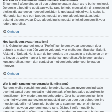
Er kunnen 2 afbeeldingen bij een gebruikersnaam staan als je berichten leest.
De eerste afbeelding geeft aan welke rang je hebt, meestal zijn dit sterretjes of
blokjes die aangeven hoeveel berichten je geplaatst hebt of wat je status is.
Hieronder kan nog een tweede, meestal grotere, afbeelding staan, beter
bekend als een avatar. Deze afbeelding is meestal uniek of persoonlijk voor
iedere gebruiker.
Omhoog
Hoe kan ik een avatar instellen?
In je Gebruikerspaneel, onder “Profiel” kun je een avatar toevoegen door
gebruik te maken van één van de volgende vier methodes: Gravatar, Galerij,
Afstand of Upload. Het is aan de beheerders om avatars in te schakelen en om
te kiezen op welke manier je een avatar kan gebruiken. Als je geen avatars
kunt gebruiken, neem dan contact op met een beheerder voor je vragen
hierover.
Omhoog
Wat is mijn rang en hoe verander ik mijn rang?
Rangen, welke verschijnen onder je gebruikersnaam, geven een indicatie
over het aantal berchten dat je hebt gemaakt of om bepaalde gebruikers te
identificeren, bijv. moderators en beheerders. Over het algemeen kun je je
rang niet wijzigen, aangezien ze ingesteld worden door een beheerder. Nu
moet je natuurlijk het forum niet beginnen te spammen met onzinnig veel
berichten, gewoon voor een hogere rang. Dit heeft zelfs mogelijk het
tegenovergestelde effect, een beheerder of moderator kunnen je berichten