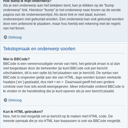
Hoe bump ik mijn onderwerp?
Als je een onderwerp aan het bekijken bent, kan je klikken op de "bump
onderwerp" link. Hierdoor "bump" je het onderwerp naar boven op de eerste
pagina van de onderwerpenlijst. Als deze link er niet staat, kunnen
onderwerpen niet gebumpt worden. Een onderwerp kan ook gebumpt worden
door een antwoord te plaatsen, maar hou hierbij wel rekening met de regels
van het forum.
Omhoog
Tekstopmaak en onderwerp soorten
Wat is BBCode?
BBCode is een vereenvoudigde versie van html, het gebruik ervan is al dan
niet toegestaan door de beheerder (je kunt BBCode ook per bericht
uitschakelen, dit is een optie bij het plaatsen van je bericht). De syntax van
BBCode is ongeveer gelijk aan die van HTML, tags worden tussen vierkante
haakjes [ en ] geplaatst, dus niet < en >. Daarnaast geeft het een grotere
controle over hoe iets wordt weergegeven. Meer informatie omtrent BBCode is
te vinden in de handleiding die je kunt openen als je een bericht plaatst.
Omhoog
Kan ik HTML gebruiken?
Nee, het is niet mogelijk om je bericht op te maken met HTML code. De
meeste opmaak die je via HTML kan toepassen is ook via BBCode mogelijk.