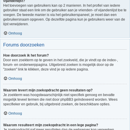
vijandenlijst?
Het toevoegen van gebruikers kan op 2 manieren. In het profiel van iedere
gebruiker staat een link om de gebruiker aan je vrienden- of vijandenlijst toe te
voegen. De tweede manier is via het gebruikerspaneel, je moet dan een
gebruikersnaam opgeven. Op dezelfde pagina kun je gebruikers weer van de
lijst verwijderen.
Omhoog
Forums doorzoeken
Hoe doorzoek ik het forum?
Door een zoekterm op te geven in het zoekveld, die je vindt op de index-,
forum- en onderwerppagina. Uitgebreid zoeken is mogelijk door op de
"zoeken" link te klikken, deze vind je op iedere pagina.
Omhoog
Waarom levert mijn zoekopdracht geen resultaten op?
Je zoekterm was hoogstwaarschijnlijk niet specifiek genoeg en bevatte
mogelijk teveel termen die niet door phpBB3 geïndexeerd worden. Wees
specifieker en gebruik, bij uitgebreid zoeken, de beschikbare opties.
Omhoog
Waarom resulteert mijn zoekopdracht in een lege pagina?
Je zoekopdracht gaf meer resultaten dan de webserver kon verwerken.