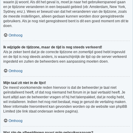
waarin jij woont. Als dit het geval is, moet je naar het gebruikerspaneel gaan
en je tijdzone veranderen in een bepaald gebied (vb: Amsterdam, New York,
Sydney, enz.). Wees er bewust van dat het veranderen van de tijdzone, zoals
de meeste instellingen, alleen gedaan kunnen worden door geregistreerde
gebruikers. Als je nog niet geregistreerd bent is dit een goed moment om dit te
doen.
Omhoog
Ik wijzigde de tijdzone, maar de tijd is nog steeds verkeerd!
Als je zeker bent dat je de correcte tijdzone en zomertijd goed hebt ingevuld
en de tijd is nog steeds anders, is waarschijnlijk de tijd op de server verkeerd
ingesteld en zullen de beheerders een aanpassing moeten doen.
Omhoog
Mijn taal zit niet in de lijst!
De meest voorkomende reden hiervoor is dat de beheerder je taal niet
geïnstalleerd heeft, of dat nog niemand het forum in je taal vertaald heeft. Je
kunt altijd aan de beheerder vragen of hij het talenpakket, dat je nodig hebt,
wil installeren. Indien het nog niet bestaat, mag je gerust de vertaling maken.
Meer informatie hieromtrent kan gevonden worden op de website van phpBB
Limited (de link staat onderaan iedere pagina).
Omhoog
Wat zijn de afbeeldingen naast mijn gebruikersnaam?