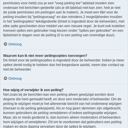
permissies voor hebt) zou je een "voeg peiling toe" tabblad moeten zien
onderaan het berichten-gedeelte (als je dit tabblad niet kan zien, heb je niet
de juiste permissies om peilingen aan te maken). Je moet een titel voor de
peiling invullen bij "peilingsvraag" en dan minstens 2 mogelijkheden invullen
in het "peilingopties"-tekstgedeelte (limiet is ingesteld door de beheerder), met
elke optie gescheiden door middel van een nieuwe regel. Je kunt ook instellen
hoeveel opties een gebruiker mag kiezen onder "opties per gebruiker" en een
tijdslimiet in dagen voor de peiling (0 is een peiling van oneindige duur).
Omhoog
Waarom kan ik niet meer peilingsopties toevoegen?
De limiet voor de peilingsopties is ingesteld door de beheerder. Indien je meer
opties denkt nodig te hebben dan het toegestane aantal, neem dan contact op
met de beheerder.
Omhoog
Hoe wijzig of verwijder ik een peiling?
Net zoals bij de berichten kan een peiling alleen gewijzigd worden door
degene die hem gemaakt heeft, en door een moderator of beheerder. Om de
peiling te wijzigen moet je het allereerste bericht van het onderwerp wijzigen
(hieraan is de peiling gekoppeld). Als er nog geen stemmen zijn uitgebracht,
kunnen gebruikers de peiling verwijderen of iedere peilingsoptie wijzigen.
Maar, als er reeds gestemd is, dan kunnen alleen moderators of beheerders
hem wijzigen of verwijderen. Dit om te voorkomen dat gebruikers een peiling
maken en deze daarna vervalsen door de opties te wijzigen.