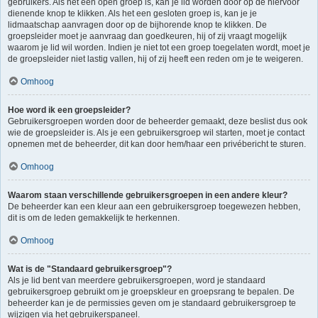
gebruikers. Als het een open groep is, kan je lid worden door op de hiervoor
dienende knop te klikken. Als het een gesloten groep is, kan je je
lidmaatschap aanvragen door op de bijhorende knop te klikken. De
groepsleider moet je aanvraag dan goedkeuren, hij of zij vraagt mogelijk
waarom je lid wil worden. Indien je niet tot een groep toegelaten wordt, moet je
de groepsleider niet lastig vallen, hij of zij heeft een reden om je te weigeren.
Omhoog
Hoe word ik een groepsleider?
Gebruikersgroepen worden door de beheerder gemaakt, deze beslist dus ook
wie de groepsleider is. Als je een gebruikersgroep wil starten, moet je contact
opnemen met de beheerder, dit kan door hem/haar een privébericht te sturen.
Omhoog
Waarom staan verschillende gebruikersgroepen in een andere kleur?
De beheerder kan een kleur aan een gebruikersgroep toegewezen hebben,
dit is om de leden gemakkelijk te herkennen.
Omhoog
Wat is de "Standaard gebruikersgroep"?
Als je lid bent van meerdere gebruikersgroepen, word je standaard
gebruikersgroep gebruikt om je groepskleur en groepsrang te bepalen. De
beheerder kan je de permissies geven om je standaard gebruikersgroep te
wijzigen via het gebruikerspaneel.