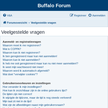
Buffalo Forum
V&A
Registreer
Aanmelden
Forumoverzicht
Veelgestelde vragen
Veelgestelde vragen
Aanmeld- en registratievragen
Waarom moet ik me registreren?
Wat is COPPA?
Waarom kan ik niet registreren?
Ik ben geregistreerd maar kan niet aanmelden!
Waarom kan ik niet aanmelden?
Ik heb me ooit geregistreerd maar kan nu niet meer aanmelden!?
Ik weet mijn wachtwoord niet meer!
Waarom word ik automatisch afgemeld?
Wat doet "verwijder cookies"?
Gebruikersvoorkeuren en instellingen
Hoe verander ik mijn instellingen?
Hoe kan ik onzichtbaar zijn in de online gebruikers lijst?
De tijden zijn niet correct!
Ik wijzigde de tijdzone, maar de tijd is nog steeds verkeerd!
Mijn taal zit niet in de lijst!
Wat zijn de afbeeldingen naast mijn gebruikersnaam?