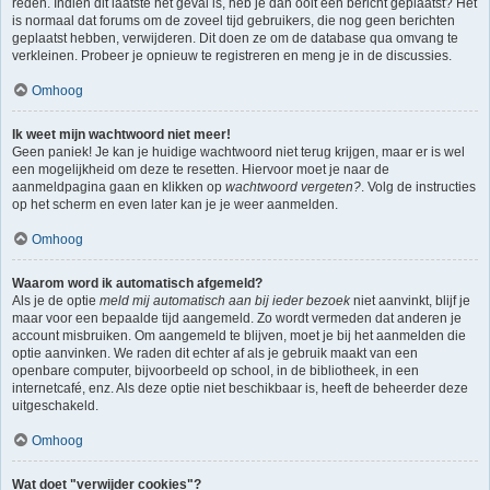
reden. Indien dit laatste het geval is, heb je dan ooit een bericht geplaatst? Het
is normaal dat forums om de zoveel tijd gebruikers, die nog geen berichten
geplaatst hebben, verwijderen. Dit doen ze om de database qua omvang te
verkleinen. Probeer je opnieuw te registreren en meng je in de discussies.
Omhoog
Ik weet mijn wachtwoord niet meer!
Geen paniek! Je kan je huidige wachtwoord niet terug krijgen, maar er is wel
een mogelijkheid om deze te resetten. Hiervoor moet je naar de
aanmeldpagina gaan en klikken op
wachtwoord vergeten?
. Volg de instructies
op het scherm en even later kan je je weer aanmelden.
Omhoog
Waarom word ik automatisch afgemeld?
Als je de optie
meld mij automatisch aan bij ieder bezoek
niet aanvinkt, blijf je
maar voor een bepaalde tijd aangemeld. Zo wordt vermeden dat anderen je
account misbruiken. Om aangemeld te blijven, moet je bij het aanmelden die
optie aanvinken. We raden dit echter af als je gebruik maakt van een
openbare computer, bijvoorbeeld op school, in de bibliotheek, in een
internetcafé, enz. Als deze optie niet beschikbaar is, heeft de beheerder deze
uitgeschakeld.
Omhoog
Wat doet "verwijder cookies"?