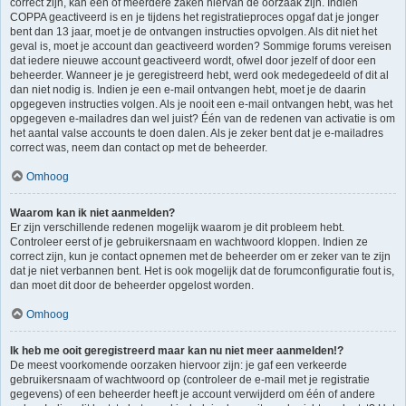
correct zijn, kan één of meerdere zaken hiervan de oorzaak zijn. Indien
COPPA geactiveerd is en je tijdens het registratieproces opgaf dat je jonger
bent dan 13 jaar, moet je de ontvangen instructies opvolgen. Als dit niet het
geval is, moet je account dan geactiveerd worden? Sommige forums vereisen
dat iedere nieuwe account geactiveerd wordt, ofwel door jezelf of door een
beheerder. Wanneer je je geregistreerd hebt, werd ook medegedeeld of dit al
dan niet nodig is. Indien je een e-mail ontvangen hebt, moet je de daarin
opgegeven instructies volgen. Als je nooit een e-mail ontvangen hebt, was het
opgegeven e-mailadres dan wel juist? Één van de redenen van activatie is om
het aantal valse accounts te doen dalen. Als je zeker bent dat je e-mailadres
correct was, neem dan contact op met de beheerder.
Omhoog
Waarom kan ik niet aanmelden?
Er zijn verschillende redenen mogelijk waarom je dit probleem hebt.
Controleer eerst of je gebruikersnaam en wachtwoord kloppen. Indien ze
correct zijn, kun je contact opnemen met de beheerder om er zeker van te zijn
dat je niet verbannen bent. Het is ook mogelijk dat de forumconfiguratie fout is,
dan moet dit door de beheerder opgelost worden.
Omhoog
Ik heb me ooit geregistreerd maar kan nu niet meer aanmelden!?
De meest voorkomende oorzaken hiervoor zijn: je gaf een verkeerde
gebruikersnaam of wachtwoord op (controleer de e-mail met je registratie
gegevens) of een beheerder heeft je account verwijderd om één of andere