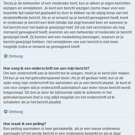
Tenzij je de beheerder of een moderator bent, kun je alleen je eigen berichten
wijzigen en verwijderen. Je kunt een bericht wijzigen (soms maar voor een
beperkte tijd nadat het geplaatst is) door te klikken op de
wijzig
knop van het
desbetreffende bericht. Als er al iemand op je bericht gereageerd heeft, komt
er onderaan je bericht een klein tekstje dat zegt hoeveel keer en wanneer je
het bericht voor het laatst je gewijzigd hebt. Dit zal niet verschijnen als nog
niemand gereageerd heeft, evenmin als een beheerder of moderator je bericht
gewijzigd heeft. Zij kunnen wel een mededeling toevoegen, waarom ze je
bericht gewijzigd hebben. Het verwijderen van een bericht is niet meer
mogelijk zodra er iemand op gereageerd heeft.
Omhoog
Hoe voeg ik een onderschrift toe aan mijn bericht?
Om een onderschrift aan je bericht toe te voegen, moet je er eerst één maken.
Dit kun je via het gebruikerspaneel doen. Als je dit gedaan hebt, kun je de
optie
voeg mijn onderschrift toe
aanvinken als je een bericht plaatst. Je kunt er
ook voor zorgen dat je onderschrift automatisch aan ieder nieuw bericht wordt
toegevoegd. Dit doe je door de bijhorende optie te activeren in het
gebruikerspaneel (het is nog altijd mogelijk om het onderschrift uit te
schakelen als je het bericht plaatst).
Omhoog
Hoe maak ik een peiling?
Een peiling aanmaken is heel gemakkelijk, als je een nieuw onderwerp
aanmaakt (of het eerste bericht in een onderwerp bewerkt en als je daar