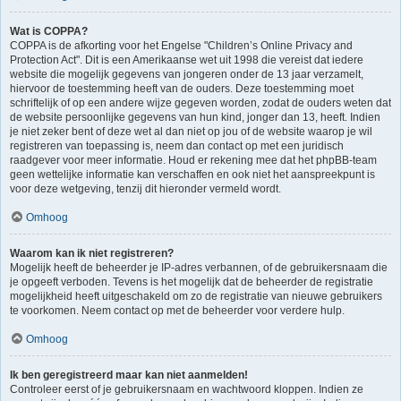
Wat is COPPA?
COPPA is de afkorting voor het Engelse "Children’s Online Privacy and
Protection Act". Dit is een Amerikaanse wet uit 1998 die vereist dat iedere
website die mogelijk gegevens van jongeren onder de 13 jaar verzamelt,
hiervoor de toestemming heeft van de ouders. Deze toestemming moet
schriftelijk of op een andere wijze gegeven worden, zodat de ouders weten dat
de website persoonlijke gegevens van hun kind, jonger dan 13, heeft. Indien
je niet zeker bent of deze wet al dan niet op jou of de website waarop je wil
registreren van toepassing is, neem dan contact op met een juridisch
raadgever voor meer informatie. Houd er rekening mee dat het phpBB-team
geen wettelijke informatie kan verschaffen en ook niet het aanspreekpunt is
voor deze wetgeving, tenzij dit hieronder vermeld wordt.
Omhoog
Waarom kan ik niet registreren?
Mogelijk heeft de beheerder je IP-adres verbannen, of de gebruikersnaam die
je opgeeft verboden. Tevens is het mogelijk dat de beheerder de registratie
mogelijkheid heeft uitgeschakeld om zo de registratie van nieuwe gebruikers
te voorkomen. Neem contact op met de beheerder voor verdere hulp.
Omhoog
Ik ben geregistreerd maar kan niet aanmelden!
Controleer eerst of je gebruikersnaam en wachtwoord kloppen. Indien ze