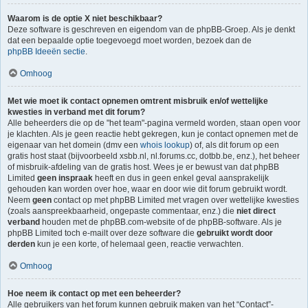
Waarom is de optie X niet beschikbaar?
Deze software is geschreven en eigendom van de phpBB-Groep. Als je denkt
dat een bepaalde optie toegevoegd moet worden, bezoek dan de
phpBB Ideeën sectie
.
Omhoog
Met wie moet ik contact opnemen omtrent misbruik en/of wettelijke
kwesties in verband met dit forum?
Alle beheerders die op de "het team"-pagina vermeld worden, staan open voor
je klachten. Als je geen reactie hebt gekregen, kun je contact opnemen met de
eigenaar van het domein (dmv een
whois lookup
) of, als dit forum op een
gratis host staat (bijvoorbeeld xsbb.nl, nl.forums.cc, dotbb.be, enz.), het beheer
of misbruik-afdeling van de gratis host. Wees je er bewust van dat phpBB
Limited
geen inspraak
heeft en dus in geen enkel geval aansprakelijk
gehouden kan worden over hoe, waar en door wie dit forum gebruikt wordt.
Neem
geen
contact op met phpBB Limited met vragen over wettelijke kwesties
(zoals aanspreekbaarheid, ongepaste commentaar, enz.) die
niet direct
verband
houden met de phpBB.com-website of de phpBB-software. Als je
phpBB Limited toch e-mailt over deze software die
gebruikt wordt door
derden
kun je een korte, of helemaal geen, reactie verwachten.
Omhoog
Hoe neem ik contact op met een beheerder?
Alle gebruikers van het forum kunnen gebruik maken van het “Contact”-