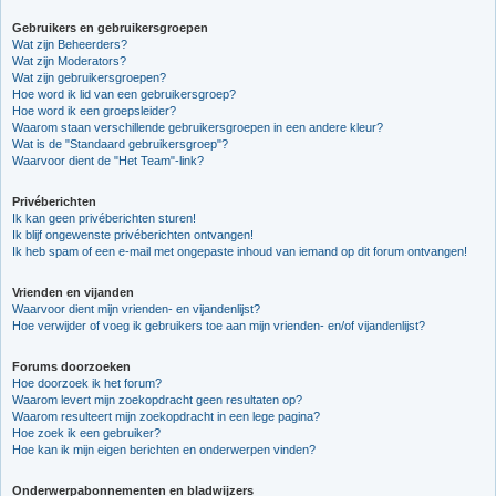
Gebruikers en gebruikersgroepen
Wat zijn Beheerders?
Wat zijn Moderators?
Wat zijn gebruikersgroepen?
Hoe word ik lid van een gebruikersgroep?
Hoe word ik een groepsleider?
Waarom staan verschillende gebruikersgroepen in een andere kleur?
Wat is de "Standaard gebruikersgroep"?
Waarvoor dient de "Het Team"-link?
Privéberichten
Ik kan geen privéberichten sturen!
Ik blijf ongewenste privéberichten ontvangen!
Ik heb spam of een e-mail met ongepaste inhoud van iemand op dit forum ontvangen!
Vrienden en vijanden
Waarvoor dient mijn vrienden- en vijandenlijst?
Hoe verwijder of voeg ik gebruikers toe aan mijn vrienden- en/of vijandenlijst?
Forums doorzoeken
Hoe doorzoek ik het forum?
Waarom levert mijn zoekopdracht geen resultaten op?
Waarom resulteert mijn zoekopdracht in een lege pagina?
Hoe zoek ik een gebruiker?
Hoe kan ik mijn eigen berichten en onderwerpen vinden?
Onderwerpabonnementen en bladwijzers