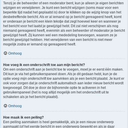
Tenzij je de beheerder of een moderator bent, kun je alleen je eigen berichten
wijzigen en verwijderen. Je kunt een bericht wijzigen (soms maar voor een
beperkte tijd nadat het geplaatst is) door te klikken op de
wijzig
knop van het
desbetreffende bericht. Als er al iemand op je bericht gereageerd heeft, komt
er onderaan je bericht een klein tekstje dat zegt hoeveel keer en wanneer je
het bericht voor het laatst je gewijzigd hebt. Dit zal niet verschijnen als nog
niemand gereageerd heeft, evenmin als een beheerder of moderator je bericht
gewijzigd heeft. Zij kunnen wel een mededeling toevoegen, waarom ze je
bericht gewijzigd hebben. Het verwijderen van een bericht is niet meer
mogelijk zodra er iemand op gereageerd heeft.
Omhoog
Hoe voeg ik een onderschrift toe aan mijn bericht?
Om een onderschrift aan je bericht toe te voegen, moet je er eerst één maken.
Dit kun je via het gebruikerspaneel doen. Als je dit gedaan hebt, kun je de
optie
voeg mijn onderschrift toe
aanvinken als je een bericht plaatst. Je kunt er
ook voor zorgen dat je onderschrift automatisch aan ieder nieuw bericht wordt
toegevoegd. Dit doe je door de bijhorende optie te activeren in het
gebruikerspaneel (het is nog altijd mogelijk om het onderschrift uit te
schakelen als je het bericht plaatst).
Omhoog
Hoe maak ik een peiling?
Een peiling aanmaken is heel gemakkelijk, als je een nieuw onderwerp
aanmaakt (of het eerste bericht in een onderwerp bewerkt en als je daar