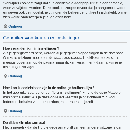
"Verwijder cookies" zorgt dat alle cookies die door phpBB3 zijn aangemaakt,
weer verwijderd worden. Deze cookies zorgen ervoor dat je aangemeld wordt
en geven ook de mogelijkheid, indien de beheerder dit heeft inschakeld, om te
zien welke onderwerpen je al gelezen hebt.
Omhoog
Gebruikersvoorkeuren en instellingen
Hoe verander ik mijn instellingen?
Als je geregistreerd bent, worden al je gegevens opgeslagen in de database.
Om ze te wijzigen moet je op de
gebruikerspaneel
link klikken (deze staat
meestal bovenaan op de pagina, maar dit kan verschillen), daarna kun je je
instellingen wijzigen.
Omhoog
Hoe kan ik onzichtbaar zijn in de online gebruikers lijst?
In het gebruikerspaneel onder "foruminstellingen", vind je de optie
Verberg
mijn online status
. Als je deze optie activeert zul je onzichtbaar zijn voor
iedereen, behalve voor beheerders, moderators en jezelf.
Omhoog
De tijden zijn niet correct!
Het is mogelijk dat de tijd die gegeven wordt van een andere tijdzone is dan