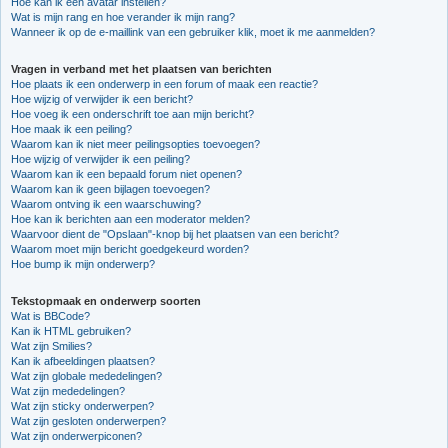
Hoe kan ik een avatar instellen?
Wat is mijn rang en hoe verander ik mijn rang?
Wanneer ik op de e-maillink van een gebruiker klik, moet ik me aanmelden?
Vragen in verband met het plaatsen van berichten
Hoe plaats ik een onderwerp in een forum of maak een reactie?
Hoe wijzig of verwijder ik een bericht?
Hoe voeg ik een onderschrift toe aan mijn bericht?
Hoe maak ik een peiling?
Waarom kan ik niet meer peilingsopties toevoegen?
Hoe wijzig of verwijder ik een peiling?
Waarom kan ik een bepaald forum niet openen?
Waarom kan ik geen bijlagen toevoegen?
Waarom ontving ik een waarschuwing?
Hoe kan ik berichten aan een moderator melden?
Waarvoor dient de "Opslaan"-knop bij het plaatsen van een bericht?
Waarom moet mijn bericht goedgekeurd worden?
Hoe bump ik mijn onderwerp?
Tekstopmaak en onderwerp soorten
Wat is BBCode?
Kan ik HTML gebruiken?
Wat zijn Smilies?
Kan ik afbeeldingen plaatsen?
Wat zijn globale mededelingen?
Wat zijn mededelingen?
Wat zijn sticky onderwerpen?
Wat zijn gesloten onderwerpen?
Wat zijn onderwerpiconen?