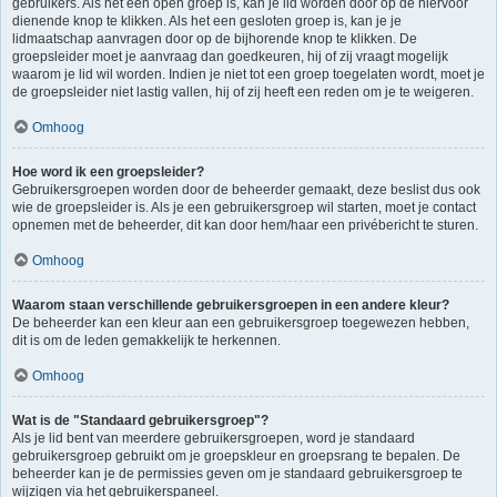
gebruikers. Als het een open groep is, kan je lid worden door op de hiervoor
dienende knop te klikken. Als het een gesloten groep is, kan je je
lidmaatschap aanvragen door op de bijhorende knop te klikken. De
groepsleider moet je aanvraag dan goedkeuren, hij of zij vraagt mogelijk
waarom je lid wil worden. Indien je niet tot een groep toegelaten wordt, moet je
de groepsleider niet lastig vallen, hij of zij heeft een reden om je te weigeren.
Omhoog
Hoe word ik een groepsleider?
Gebruikersgroepen worden door de beheerder gemaakt, deze beslist dus ook
wie de groepsleider is. Als je een gebruikersgroep wil starten, moet je contact
opnemen met de beheerder, dit kan door hem/haar een privébericht te sturen.
Omhoog
Waarom staan verschillende gebruikersgroepen in een andere kleur?
De beheerder kan een kleur aan een gebruikersgroep toegewezen hebben,
dit is om de leden gemakkelijk te herkennen.
Omhoog
Wat is de "Standaard gebruikersgroep"?
Als je lid bent van meerdere gebruikersgroepen, word je standaard
gebruikersgroep gebruikt om je groepskleur en groepsrang te bepalen. De
beheerder kan je de permissies geven om je standaard gebruikersgroep te
wijzigen via het gebruikerspaneel.