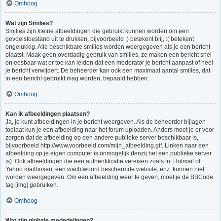
Omhoog
Wat zijn Smilies?
Smilies zijn kleine afbeeldingen die gebruikt kunnen worden om een
gevoelstoestand uit te drukken, bijvoorbeeld :) betekent blij, :( betekent
ongelukkig. Alle beschikbare smilies worden weergegeven als je een bericht
plaatst. Maak geen overdadig gebruik van smilies, ze maken een bericht snel
onleesbaar wat er toe kan leiden dat een moderator je bericht aanpast of heel
je bericht verwijdert. De beheerder kan ook een maximaal aantal smilies, dat
in een bericht gebruikt mag worden, bepaald hebben.
Omhoog
Kan ik afbeeldingen plaatsen?
Ja, je kunt afbeeldingen in je bericht weergeven. Als de beheerder bijlagen
toelaat kun je een afbeelding naar het forum uploaden. Anders moet je er voor
zorgen dat de afbeelding op een andere publieke server beschikbaar is,
bijvoorbeeld http://www.voorbeeld.com/mijn_afbeelding.gif. Linken naar een
afbeelding op je eigen computer is onmogelijk (tenzij het een publieke server
is). Ook afbeeldingen die een authentificatie vereisen zoals in: Hotmail of
Yahoo mailboxen, een wachtwoord beschermde website, enz. kunnen niet
worden weergegeven. Om een afbeelding weer te geven, moet je de BBCode
tag [img] gebruiken.
Omhoog
Wat zijn globale mededelingen?