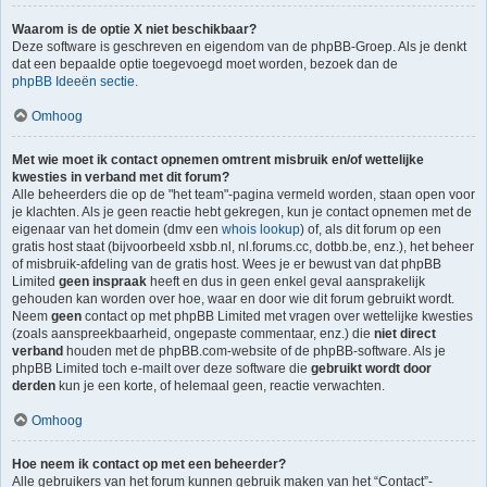
Waarom is de optie X niet beschikbaar?
Deze software is geschreven en eigendom van de phpBB-Groep. Als je denkt
dat een bepaalde optie toegevoegd moet worden, bezoek dan de
phpBB Ideeën sectie
.
Omhoog
Met wie moet ik contact opnemen omtrent misbruik en/of wettelijke
kwesties in verband met dit forum?
Alle beheerders die op de "het team"-pagina vermeld worden, staan open voor
je klachten. Als je geen reactie hebt gekregen, kun je contact opnemen met de
eigenaar van het domein (dmv een
whois lookup
) of, als dit forum op een
gratis host staat (bijvoorbeeld xsbb.nl, nl.forums.cc, dotbb.be, enz.), het beheer
of misbruik-afdeling van de gratis host. Wees je er bewust van dat phpBB
Limited
geen inspraak
heeft en dus in geen enkel geval aansprakelijk
gehouden kan worden over hoe, waar en door wie dit forum gebruikt wordt.
Neem
geen
contact op met phpBB Limited met vragen over wettelijke kwesties
(zoals aanspreekbaarheid, ongepaste commentaar, enz.) die
niet direct
verband
houden met de phpBB.com-website of de phpBB-software. Als je
phpBB Limited toch e-mailt over deze software die
gebruikt wordt door
derden
kun je een korte, of helemaal geen, reactie verwachten.
Omhoog
Hoe neem ik contact op met een beheerder?
Alle gebruikers van het forum kunnen gebruik maken van het “Contact”-