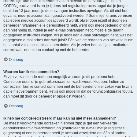
correct zijn, kan één of meerdere zaken hiervan de oorzaak zijn. Indien
COPPA geactiveerd is en je tijdens het registratieproces opgaf dat je jonger
bent dan 13 jaar, moet je de ontvangen instructies opvolgen. Als dit niet het
geval is, moet je account dan geactiveerd worden? Sommige forums vereisen
dat iedere nieuwe account geactiveerd wordt, ofwel door jezelf of door een
beheerder. Wanneer je je geregistreerd hebt, werd ook medegedeeld of dit al
dan niet nodig is. Indien je een e-mail ontvangen hebt, moet je de daarin
opgegeven instructies volgen. Als je nooit een e-mail ontvangen hebt, was het
opgegeven e-mailadres dan wel juist? Één van de redenen van activatie is om
het aantal valse accounts te doen dalen. Als je zeker bent dat je e-mailadres
correct was, neem dan contact op met de beheerder.
Omhoog
Waarom kan ik niet aanmelden?
Er zijn verschillende redenen mogelijk waarom je dit probleem hebt.
Controleer eerst of je gebruikersnaam en wachtwoord kloppen. Indien ze
correct zijn, kun je contact opnemen met de beheerder om er zeker van te zijn
dat je niet verbannen bent. Het is ook mogelijk dat de forumconfiguratie fout is,
dan moet dit door de beheerder opgelost worden.
Omhoog
Ik heb me ooit geregistreerd maar kan nu niet meer aanmelden!?
De meest voorkomende oorzaken hiervoor zijn: je gaf een verkeerde
gebruikersnaam of wachtwoord op (controleer de e-mail met je registratie
gegevens) of een beheerder heeft je account verwijderd om één of andere