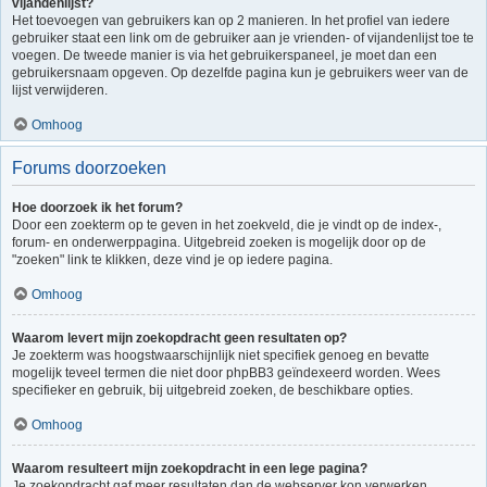
vijandenlijst?
Het toevoegen van gebruikers kan op 2 manieren. In het profiel van iedere
gebruiker staat een link om de gebruiker aan je vrienden- of vijandenlijst toe te
voegen. De tweede manier is via het gebruikerspaneel, je moet dan een
gebruikersnaam opgeven. Op dezelfde pagina kun je gebruikers weer van de
lijst verwijderen.
Omhoog
Forums doorzoeken
Hoe doorzoek ik het forum?
Door een zoekterm op te geven in het zoekveld, die je vindt op de index-,
forum- en onderwerppagina. Uitgebreid zoeken is mogelijk door op de
"zoeken" link te klikken, deze vind je op iedere pagina.
Omhoog
Waarom levert mijn zoekopdracht geen resultaten op?
Je zoekterm was hoogstwaarschijnlijk niet specifiek genoeg en bevatte
mogelijk teveel termen die niet door phpBB3 geïndexeerd worden. Wees
specifieker en gebruik, bij uitgebreid zoeken, de beschikbare opties.
Omhoog
Waarom resulteert mijn zoekopdracht in een lege pagina?
Je zoekopdracht gaf meer resultaten dan de webserver kon verwerken.