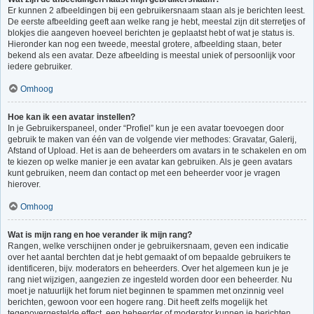
Er kunnen 2 afbeeldingen bij een gebruikersnaam staan als je berichten leest.
De eerste afbeelding geeft aan welke rang je hebt, meestal zijn dit sterretjes of
blokjes die aangeven hoeveel berichten je geplaatst hebt of wat je status is.
Hieronder kan nog een tweede, meestal grotere, afbeelding staan, beter
bekend als een avatar. Deze afbeelding is meestal uniek of persoonlijk voor
iedere gebruiker.
Omhoog
Hoe kan ik een avatar instellen?
In je Gebruikerspaneel, onder “Profiel” kun je een avatar toevoegen door
gebruik te maken van één van de volgende vier methodes: Gravatar, Galerij,
Afstand of Upload. Het is aan de beheerders om avatars in te schakelen en om
te kiezen op welke manier je een avatar kan gebruiken. Als je geen avatars
kunt gebruiken, neem dan contact op met een beheerder voor je vragen
hierover.
Omhoog
Wat is mijn rang en hoe verander ik mijn rang?
Rangen, welke verschijnen onder je gebruikersnaam, geven een indicatie
over het aantal berchten dat je hebt gemaakt of om bepaalde gebruikers te
identificeren, bijv. moderators en beheerders. Over het algemeen kun je je
rang niet wijzigen, aangezien ze ingesteld worden door een beheerder. Nu
moet je natuurlijk het forum niet beginnen te spammen met onzinnig veel
berichten, gewoon voor een hogere rang. Dit heeft zelfs mogelijk het
tegenovergestelde effect, een beheerder of moderator kunnen je berichten