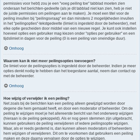
permissies voor hebt) zou je een "voeg peiling toe" tabblad moeten zien
onderaan het berichten-gedeelte (als je dit tabblad niet kan zien, heb je niet
de juiste permissies om peilingen aan te maken). Je moet een titel voor de
peiling invullen bij "peilingsvraag" en dan minstens 2 mogelijkheden invullen
in het "peilingopties"-tekstgedeelte (limiet is ingesteld door de beheerder), met
elke optie gescheiden door middel van een nieuwe regel. Je kunt ook instellen
hoeveel opties een gebruiker mag kiezen onder "opties per gebruiker" en een
tijdslimiet in dagen voor de peiling (0 is een peiling van oneindige duur).
Omhoog
Waarom kan ik niet meer peilingsopties toevoegen?
De limiet voor de peilingsopties is ingesteld door de beheerder. Indien je meer
opties denkt nodig te hebben dan het toegestane aantal, neem dan contact op
met de beheerder.
Omhoog
Hoe wijzig of verwijder ik een peiling?
Net zoals bij de berichten kan een peiling alleen gewijzigd worden door
degene die hem gemaakt heeft, en door een moderator of beheerder. Om de
peiling te wijzigen moet je het allereerste bericht van het onderwerp wijzigen
(hieraan is de peiling gekoppeld). Als er nog geen stemmen zijn uitgebracht,
kunnen gebruikers de peiling verwijderen of iedere peilingsoptie wijzigen.
Maar, als er reeds gestemd is, dan kunnen alleen moderators of beheerders
hem wijzigen of verwijderen. Dit om te voorkomen dat gebruikers een peiling
maken en deze daarna vervalsen door de opties te wijzigen.