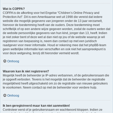
Wat is COPPA?
COPPA is de afkorting voor het Engelse "Children’s Online Privacy and
Protection Act". Dit is een Amerikaanse wet uit 1998 die vereist dat iedere
website die mogelijk gegevens van jongeren onder de 13 jaar verzamelt,
hiervoor de toestemming heeft van de ouders. Deze toestemming moet
schriftelijk of op een andere wijze gegeven worden, zodat de ouders weten dat
de website persoonlijke gegevens van hun kind, jonger dan 13, heeft. Indien
je niet zeker bent of deze wet al dan niet op jou of de website waarop je wil
registreren van toepassing is, neem dan contact op met een juridisch
raadgever voor meer informatie. Houd er rekening mee dat het phpBB-team
geen wettelijke informatie kan verschaffen en ook niet het aanspreekpunt is
voor deze wetgeving, tenzij dit hieronder vermeld wordt.
Omhoog
Waarom kan ik niet registreren?
Mogelijk heeft de beheerder je IP-adres verbannen, of de gebruikersnaam die
je opgeeft verboden. Tevens is het mogelijk dat de beheerder de registratie
mogelijkheid heeft uitgeschakeld om zo de registratie van nieuwe gebruikers
te voorkomen. Neem contact op met de beheerder voor verdere hulp.
Omhoog
Ik ben geregistreerd maar kan niet aanmelden!
Controleer eerst of je gebruikersnaam en wachtwoord kloppen. Indien ze