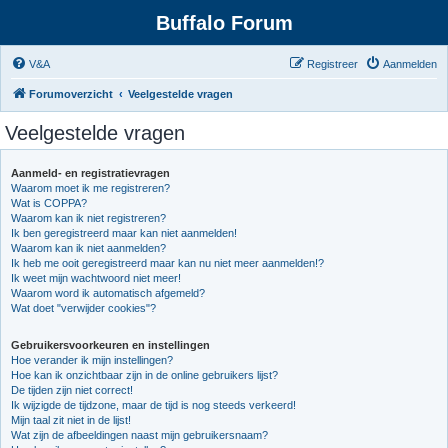
Buffalo Forum
V&A
Registreer
Aanmelden
Forumoverzicht
Veelgestelde vragen
Veelgestelde vragen
Aanmeld- en registratievragen
Waarom moet ik me registreren?
Wat is COPPA?
Waarom kan ik niet registreren?
Ik ben geregistreerd maar kan niet aanmelden!
Waarom kan ik niet aanmelden?
Ik heb me ooit geregistreerd maar kan nu niet meer aanmelden!?
Ik weet mijn wachtwoord niet meer!
Waarom word ik automatisch afgemeld?
Wat doet "verwijder cookies"?
Gebruikersvoorkeuren en instellingen
Hoe verander ik mijn instellingen?
Hoe kan ik onzichtbaar zijn in de online gebruikers lijst?
De tijden zijn niet correct!
Ik wijzigde de tijdzone, maar de tijd is nog steeds verkeerd!
Mijn taal zit niet in de lijst!
Wat zijn de afbeeldingen naast mijn gebruikersnaam?