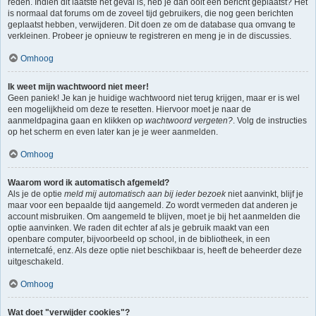
reden. Indien dit laatste het geval is, heb je dan ooit een bericht geplaatst? Het
is normaal dat forums om de zoveel tijd gebruikers, die nog geen berichten
geplaatst hebben, verwijderen. Dit doen ze om de database qua omvang te
verkleinen. Probeer je opnieuw te registreren en meng je in de discussies.
Omhoog
Ik weet mijn wachtwoord niet meer!
Geen paniek! Je kan je huidige wachtwoord niet terug krijgen, maar er is wel
een mogelijkheid om deze te resetten. Hiervoor moet je naar de
aanmeldpagina gaan en klikken op
wachtwoord vergeten?
. Volg de instructies
op het scherm en even later kan je je weer aanmelden.
Omhoog
Waarom word ik automatisch afgemeld?
Als je de optie
meld mij automatisch aan bij ieder bezoek
niet aanvinkt, blijf je
maar voor een bepaalde tijd aangemeld. Zo wordt vermeden dat anderen je
account misbruiken. Om aangemeld te blijven, moet je bij het aanmelden die
optie aanvinken. We raden dit echter af als je gebruik maakt van een
openbare computer, bijvoorbeeld op school, in de bibliotheek, in een
internetcafé, enz. Als deze optie niet beschikbaar is, heeft de beheerder deze
uitgeschakeld.
Omhoog
Wat doet "verwijder cookies"?