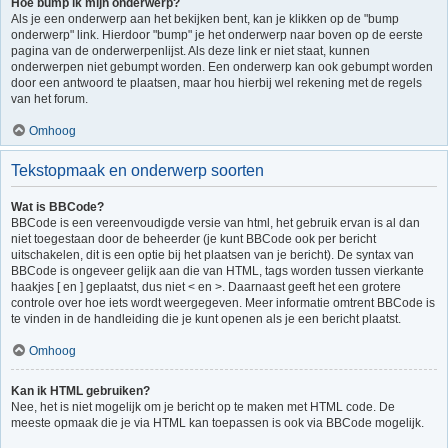
Hoe bump ik mijn onderwerp?
Als je een onderwerp aan het bekijken bent, kan je klikken op de "bump
onderwerp" link. Hierdoor "bump" je het onderwerp naar boven op de eerste
pagina van de onderwerpenlijst. Als deze link er niet staat, kunnen
onderwerpen niet gebumpt worden. Een onderwerp kan ook gebumpt worden
door een antwoord te plaatsen, maar hou hierbij wel rekening met de regels
van het forum.
Omhoog
Tekstopmaak en onderwerp soorten
Wat is BBCode?
BBCode is een vereenvoudigde versie van html, het gebruik ervan is al dan
niet toegestaan door de beheerder (je kunt BBCode ook per bericht
uitschakelen, dit is een optie bij het plaatsen van je bericht). De syntax van
BBCode is ongeveer gelijk aan die van HTML, tags worden tussen vierkante
haakjes [ en ] geplaatst, dus niet < en >. Daarnaast geeft het een grotere
controle over hoe iets wordt weergegeven. Meer informatie omtrent BBCode is
te vinden in de handleiding die je kunt openen als je een bericht plaatst.
Omhoog
Kan ik HTML gebruiken?
Nee, het is niet mogelijk om je bericht op te maken met HTML code. De
meeste opmaak die je via HTML kan toepassen is ook via BBCode mogelijk.