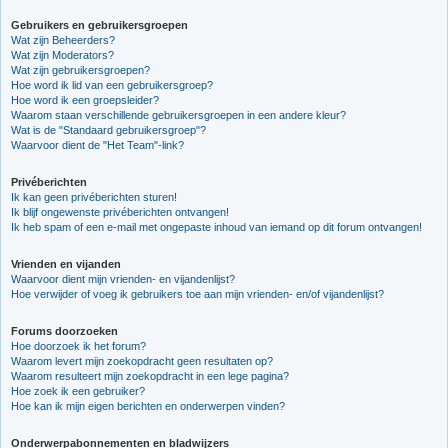
Gebruikers en gebruikersgroepen
Wat zijn Beheerders?
Wat zijn Moderators?
Wat zijn gebruikersgroepen?
Hoe word ik lid van een gebruikersgroep?
Hoe word ik een groepsleider?
Waarom staan verschillende gebruikersgroepen in een andere kleur?
Wat is de "Standaard gebruikersgroep"?
Waarvoor dient de "Het Team"-link?
Privéberichten
Ik kan geen privéberichten sturen!
Ik blijf ongewenste privéberichten ontvangen!
Ik heb spam of een e-mail met ongepaste inhoud van iemand op dit forum ontvangen!
Vrienden en vijanden
Waarvoor dient mijn vrienden- en vijandenlijst?
Hoe verwijder of voeg ik gebruikers toe aan mijn vrienden- en/of vijandenlijst?
Forums doorzoeken
Hoe doorzoek ik het forum?
Waarom levert mijn zoekopdracht geen resultaten op?
Waarom resulteert mijn zoekopdracht in een lege pagina?
Hoe zoek ik een gebruiker?
Hoe kan ik mijn eigen berichten en onderwerpen vinden?
Onderwerpabonnementen en bladwijzers