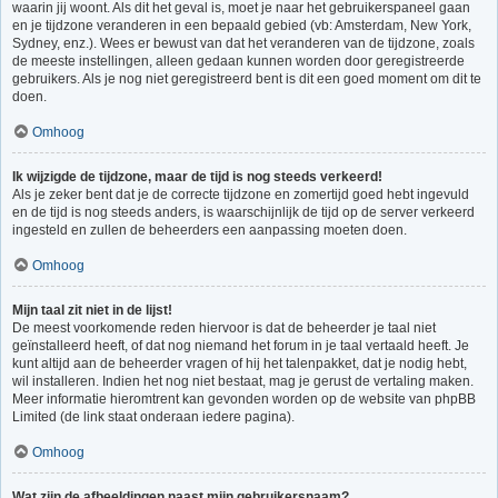
waarin jij woont. Als dit het geval is, moet je naar het gebruikerspaneel gaan
en je tijdzone veranderen in een bepaald gebied (vb: Amsterdam, New York,
Sydney, enz.). Wees er bewust van dat het veranderen van de tijdzone, zoals
de meeste instellingen, alleen gedaan kunnen worden door geregistreerde
gebruikers. Als je nog niet geregistreerd bent is dit een goed moment om dit te
doen.
Omhoog
Ik wijzigde de tijdzone, maar de tijd is nog steeds verkeerd!
Als je zeker bent dat je de correcte tijdzone en zomertijd goed hebt ingevuld
en de tijd is nog steeds anders, is waarschijnlijk de tijd op de server verkeerd
ingesteld en zullen de beheerders een aanpassing moeten doen.
Omhoog
Mijn taal zit niet in de lijst!
De meest voorkomende reden hiervoor is dat de beheerder je taal niet
geïnstalleerd heeft, of dat nog niemand het forum in je taal vertaald heeft. Je
kunt altijd aan de beheerder vragen of hij het talenpakket, dat je nodig hebt,
wil installeren. Indien het nog niet bestaat, mag je gerust de vertaling maken.
Meer informatie hieromtrent kan gevonden worden op de website van phpBB
Limited (de link staat onderaan iedere pagina).
Omhoog
Wat zijn de afbeeldingen naast mijn gebruikersnaam?