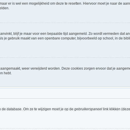
 maar er is wel een mogelijkheid om deze te resetten. Hiervoor moet je naar de a
elden.
aanvinkt, blijf je maar voor een bepaalde tijd aangemeld. Zo wordt vermeden dat a
ls je gebruik maakt van een openbare computer, bijvoorbeeld op school, in de biblio
ijn aangemaakt, weer verwijderd worden. Deze cookies zorgen ervoor dat je aangem
en hebt.
n de database. Om ze te wijzigen moet je op de
gebruikerspaneel
link klikken (dez