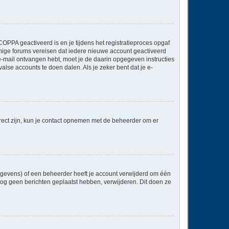
OPPA geactiveerd is en je tijdens het registratieproces opgaf
ommige forums vereisen dat iedere nieuwe account geactiveerd
 e-mail ontvangen hebt, moet je de daarin opgegeven instructies
lse accounts te doen dalen. Als je zeker bent dat je e-
rect zijn, kun je contact opnemen met de beheerder om er
egevens) of een beheerder heeft je account verwijderd om één
e nog geen berichten geplaatst hebben, verwijderen. Dit doen ze