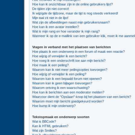
Hoe kan ik onzichtbaar zijn in de online gebruikers lijst?
De tijden zijn niet correct!
Ik wijzigde de tijdzone, maar de tijd is nog steeds verkeerd!
Mijn taal zit niet in de lijst!
Wat zijn de afbeeldingen naast mijn gebruikersnaam?
Hoe kan ik een avatar instellen?
Wat is mijn rang en hoe verander ik mijn rang?
Wanneer ik op de e-maillink van een gebruiker klik, moet ik me aanme
Vragen in verband met het plaatsen van berichten
Hoe plaats ik een onderwerp in een forum of maak een reactie?
Hoe wijzig of verwijder ik een bericht?
Hoe voeg ik een onderschrift toe aan mijn bericht?
Hoe maak ik een peiling?
Waarom kan ik niet meer peilingsopties toevoegen?
Hoe wijzig of verwijder ik een peiling?
Waarom kan ik een bepaald forum niet openen?
Waarom kan ik geen bijlagen toevoegen?
Waarom ontving ik een waarschuwing?
Hoe kan ik berichten aan een moderator melden?
Waarvoor dient de "Opslaan"-knop bij het plaatsen van een bericht?
Waarom moet mijn bericht goedgekeurd worden?
Hoe bump ik mijn onderwerp?
Tekstopmaak en onderwerp soorten
Wat is BBCode?
Kan ik HTML gebruiken?
Wat zijn Smilies?