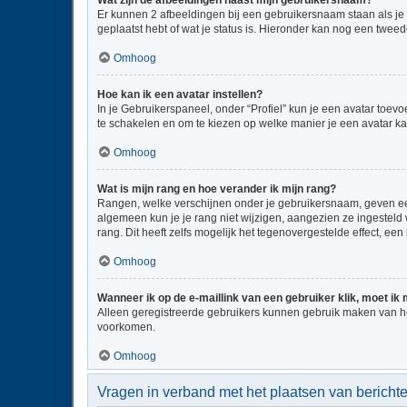
Wat zijn de afbeeldingen naast mijn gebruikersnaam?
Er kunnen 2 afbeeldingen bij een gebruikersnaam staan als je be
geplaatst hebt of wat je status is. Hieronder kan nog een tweed
Omhoog
Hoe kan ik een avatar instellen?
In je Gebruikerspaneel, onder “Profiel” kun je een avatar toe
te schakelen en om te kiezen op welke manier je een avatar ka
Omhoog
Wat is mijn rang en hoe verander ik mijn rang?
Rangen, welke verschijnen onder je gebruikersnaam, geven een 
algemeen kun je je rang niet wijzigen, aangezien ze ingestel
rang. Dit heeft zelfs mogelijk het tegenovergestelde effect, e
Omhoog
Wanneer ik op de e-maillink van een gebruiker klik, moet i
Alleen geregistreerde gebruikers kunnen gebruik maken van he
voorkomen.
Omhoog
Vragen in verband met het plaatsen van bericht