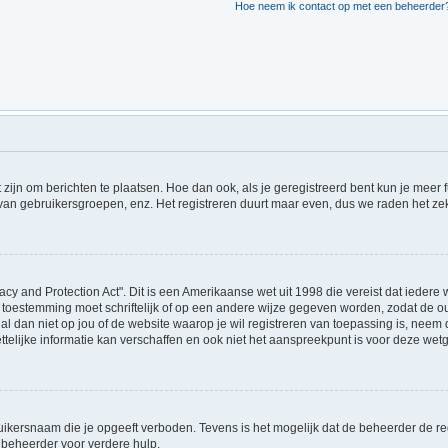
Hoe neem ik contact op met een beheerder
t zijn om berichten te plaatsen. Hoe dan ook, als je geregistreerd bent kun je meer
 van gebruikersgroepen, enz. Het registreren duurt maar even, dus we raden het ze
acy and Protection Act". Dit is een Amerikaanse wet uit 1998 die vereist dat ieder
 toestemming moet schriftelijk of op een andere wijze gegeven worden, zodat de 
et al dan niet op jou of de website waarop je wil registreren van toepassing is, ne
lijke informatie kan verschaffen en ook niet het aanspreekpunt is voor deze wetge
ikersnaam die je opgeeft verboden. Tevens is het mogelijk dat de beheerder de regi
beheerder voor verdere hulp.