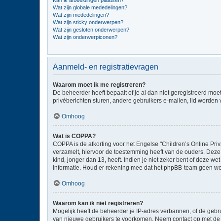
Kan ik afbeeldingen plaatsen?
Wat zijn globale mededelingen?
Wat zijn mededelingen?
Wat zijn sticky onderwerpen?
Wat zijn gesloten onderwerpen?
Wat zijn onderwerpiconen?
Aanmeld- en registratievragen
Waarom moet ik me registreren?
De beheerder heeft bepaalt of je al dan niet geregistreerd moe
privéberichten sturen, andere gebruikers e-mailen, lid worden
Omhoog
Wat is COPPA?
COPPA is de afkorting voor het Engelse "Children’s Online Priv
verzamelt, hiervoor de toestemming heeft van de ouders. Deze
kind, jonger dan 13, heeft. Indien je niet zeker bent of deze w
informatie. Houd er rekening mee dat het phpBB-team geen wette
Omhoog
Waarom kan ik niet registreren?
Mogelijk heeft de beheerder je IP-adres verbannen, of de gebru
van nieuwe gebruikers te voorkomen. Neem contact op met de 