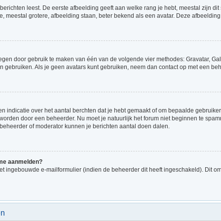
richten leest. De eerste afbeelding geeft aan welke rang je hebt, meestal zijn dit 
e, meestal grotere, afbeelding staan, beter bekend als een avatar. Deze afbeelding 
voegen door gebruik te maken van één van de volgende vier methodes: Gravatar, Gale
n gebruiken. Als je geen avatars kunt gebruiken, neem dan contact op met een beh
indicatie over het aantal berchten dat je hebt gemaakt of om bepaalde gebruikers 
d worden door een beheerder. Nu moet je natuurlijk het forum niet beginnen te sp
en beheerder of moderator kunnen je berichten aantal doen dalen.
k me aanmelden?
t ingebouwde e-mailformulier (indien de beheerder dit heeft ingeschakeld). Dit o
en