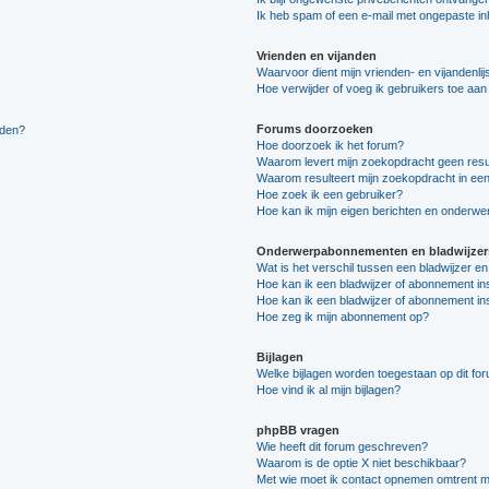
Ik heb spam of een e-mail met ongepaste i
Vrienden en vijanden
Waarvoor dient mijn vrienden- en vijandenlij
Hoe verwijder of voeg ik gebruikers toe aan m
Forums doorzoeken
lden?
Hoe doorzoek ik het forum?
Waarom levert mijn zoekopdracht geen resu
Waarom resulteert mijn zoekopdracht in een
Hoe zoek ik een gebruiker?
Hoe kan ik mijn eigen berichten en onderw
Onderwerpabonnementen en bladwijzer
Wat is het verschil tussen een bladwijzer 
Hoe kan ik een bladwijzer of abonnement in
Hoe kan ik een bladwijzer of abonnement ins
Hoe zeg ik mijn abonnement op?
Bijlagen
Welke bijlagen worden toegestaan op dit fo
Hoe vind ik al mijn bijlagen?
phpBB vragen
Wie heeft dit forum geschreven?
Waarom is de optie X niet beschikbaar?
Met wie moet ik contact opnemen omtrent mis