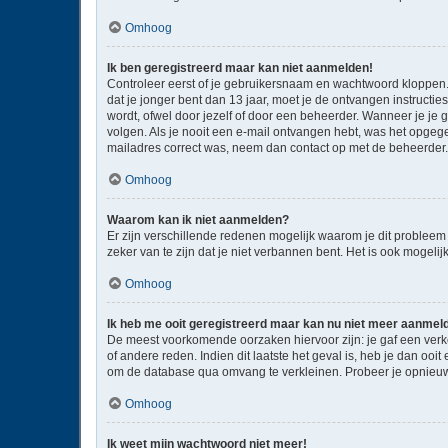
Omhoog
Ik ben geregistreerd maar kan niet aanmelden!
Controleer eerst of je gebruikersnaam en wachtwoord kloppen. I
dat je jonger bent dan 13 jaar, moet je de ontvangen instructi
wordt, ofwel door jezelf of door een beheerder. Wanneer je je 
volgen. Als je nooit een e-mail ontvangen hebt, was het opgege
mailadres correct was, neem dan contact op met de beheerder.
Omhoog
Waarom kan ik niet aanmelden?
Er zijn verschillende redenen mogelijk waarom je dit probleem
zeker van te zijn dat je niet verbannen bent. Het is ook mogeli
Omhoog
Ik heb me ooit geregistreerd maar kan nu niet meer aanmel
De meest voorkomende oorzaken hiervoor zijn: je gaf een verk
of andere reden. Indien dit laatste het geval is, heb je dan oo
om de database qua omvang te verkleinen. Probeer je opnieuw 
Omhoog
Ik weet mijn wachtwoord niet meer!