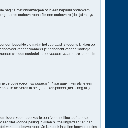
l de pagina met onderwerpen of in een bepaald onderwerp.
 pagina met onderwerpen of in een onderwerp (de lijst met
je
r een beperkte tijd nadat het geplaatst is) door te klikken op
gt hoeveel keer en wanneer je het bericht voor het laatst je
Zij kunnen wel een mededeling toevoegen, waarom ze je bericht
n je de optie
voeg mijn onderschrift toe
aanvinken als je een
optie te activeren in het gebruikerspaneel (het is nog altijd
rmissies voor hebt) zou je een "voeg peiling toe" tabblad
een titel voor de peiling invullen bij "peilingsvraag" en dan
ddel van een nieuwe regel. Je kunt ook instellen hoeveel opties