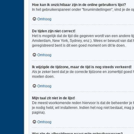
Hoe kan ik onzichtbaar zijn in de online gebruikers lijst?
In het gebruikerspaneel onder "foruminstellingen", vind je de o
Omhoog
De tijden zijn niet correct!
Het is mogelijk dat de tijd die gegeven wordt van een andere ti
Amsterdam, New York, Sydney, enz.). Wees er bewust van dat he
geregistreerd bent is dit een goed moment om dit te doen.
Omhoog
Ik wijzigde de tijdzone, maar de tijd is nog steeds verkeerd!
Als je zeker bent dat je de correcte tijdzone en zomertijd goed
moeten doen.
Omhoog
Mijn taal zit niet in de lijst!
De meest voorkomende reden hiervoor is dat de beheerder je taal
je nodig hebt, wil installeren. Indien het nog niet bestaat, m
pagina).
Omhoog