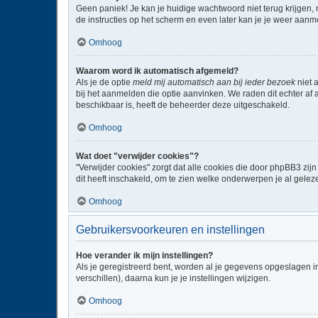
Geen paniek! Je kan je huidige wachtwoord niet terug krijgen,
de instructies op het scherm en even later kan je je weer aanm
Omhoog
Waarom word ik automatisch afgemeld?
Als je de optie
meld mij automatisch aan bij ieder bezoek
niet 
bij het aanmelden die optie aanvinken. We raden dit echter af a
beschikbaar is, heeft de beheerder deze uitgeschakeld.
Omhoog
Wat doet "verwijder cookies"?
"Verwijder cookies" zorgt dat alle cookies die door phpBB3 z
dit heeft inschakeld, om te zien welke onderwerpen je al gelez
Omhoog
Gebruikersvoorkeuren en instellingen
Hoe verander ik mijn instellingen?
Als je geregistreerd bent, worden al je gegevens opgeslagen i
verschillen), daarna kun je je instellingen wijzigen.
Omhoog