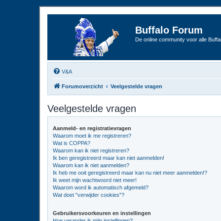
Buffalo Forum
De online community voor alle Buffal
V&A
Forumoverzicht
Veelgestelde vragen
Veelgestelde vragen
Aanmeld- en registratievragen
Waarom moet ik me registreren?
Wat is COPPA?
Waarom kan ik niet registreren?
Ik ben geregistreerd maar kan niet aanmelden!
Waarom kan ik niet aanmelden?
Ik heb me ooit geregistreerd maar kan nu niet meer aanmelden!?
Ik weet mijn wachtwoord niet meer!
Waarom word ik automatisch afgemeld?
Wat doet "verwijder cookies"?
Gebruikersvoorkeuren en instellingen
Hoe verander ik mijn instellingen?