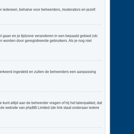
voor iedereen, behalve voor beheerders, moderators en jezelf.
neel gaan en je tijdzone veranderen in een bepaald gebied (vb:
 worden door geregistreerde gebruikers. Als je nog niet
er verkeerd ingesteld en zullen de beheerders een aanpassing
 kunt altijd aan de beheerder vragen of hij het talenpakket, dat
p de website van phpBB Limited (de link staat onderaan iedere