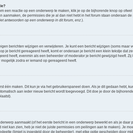
tie?
om een reactie op een onderwerp te maken, klik je op de bijhorende knop op ofwe
an aanmaken, de permissies die je al dan niet hebt in het forum staan onderaan de
et antwoorden op een onderwerp in dit forum, enz.
).
eigen berichten wijzigen en verwijderen. Je kunt een bericht wijzigen (soms maar voo
op je bericht gereageerd heeft, komt er onderaan je bericht een klein tekstje dat ze
ageerd heeft, evenmin als een beheerder of moderator je bericht gewijzigd heeft. 
r mogelijk zodra er iemand op gereageerd heeft.
rst één maken. Dit kun je via het gebruikerspaneel doen. Als je dit gedaan hebt, ku
automatisch aan ieder nieuw bericht wordt toegevoegd. Dit doe je door de bijhorende 
laatst).
derwerp aanmaakt (of het eerste bericht in een onderwerp bewerkt en als je daar pe
niet kan zien, heb je niet de juiste permissies om peilingen aan te maken). Je moet 
gedeelte (limiet is ingesteld door de beheerder), met elke optie gescheiden door mi