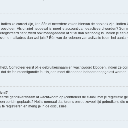
ndien ze correct zijn, kan één of meerdere zaken hiervan de oorzaak zijn. Indien C
es opvolgen. Als dit niet het geval is, moet je account dan geactiveerd worden? S
geregistreerd hebt, werd ook medegedeeld of dit al dan niet nodig is. Indien je een
ven e-mailadres dan wel juist? Één van de redenen van activatie is om het aantal va
 hebt. Controleer eerst of je gebruikersnaam en wachtwoord kloppen. Indien ze cor
jk dat de forumconfiguratie fout is, dan moet dit door de beheerder opgelost worden.
den!?
eerde gebruikersnaam of wachtwoord op (controleer de e-mail met je registratie g
it een bericht geplaatst? Het is normaal dat forums om de zoveel tijd gebruikers, di
te registreren en meng je in de discussies.