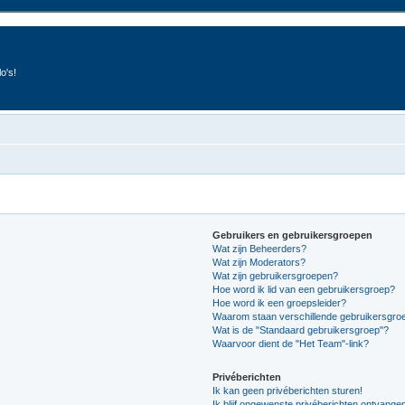
o's!
Gebruikers en gebruikersgroepen
Wat zijn Beheerders?
Wat zijn Moderators?
Wat zijn gebruikersgroepen?
Hoe word ik lid van een gebruikersgroep?
Hoe word ik een groepsleider?
Waarom staan verschillende gebruikersgroe
Wat is de "Standaard gebruikersgroep"?
Waarvoor dient de "Het Team"-link?
Privéberichten
Ik kan geen privéberichten sturen!
Ik blijf ongewenste privéberichten ontvange