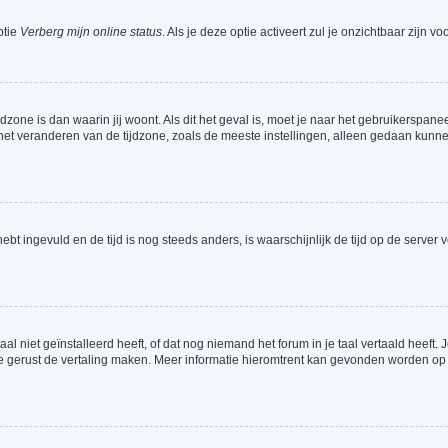
ptie
Verberg mijn online status
. Als je deze optie activeert zul je onzichtbaar zijn 
jdzone is dan waarin jij woont. Als dit het geval is, moet je naar het gebruikerspa
t veranderen van de tijdzone, zoals de meeste instellingen, alleen gedaan kunnen
 hebt ingevuld en de tijd is nog steeds anders, is waarschijnlijk de tijd op de serv
 niet geïnstalleerd heeft, of dat nog niemand het forum in je taal vertaald heeft. Je
ag je gerust de vertaling maken. Meer informatie hieromtrent kan gevonden worden o