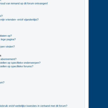
nhoud van iemand op dit forum ontvangen!
st?
ijn vrienden- en/of vijandenlijst?
ltaten op?
 lege pagina?
erpen vinden?
s
en abonnement?
stellen op specifieke onderwerpen?
tellen op specifieke forums?
rum?
bruik en/of wettelijke kwesties in verband met dit forum?