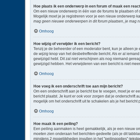
Hoe plaats ik een onderwerp in een forum of maak een reac
Om een nieuw onderwerp in één van de forums te plaatsen of 
Mogelijk moet je je registreren voor je een nieuw onderwerp k
mag geen nieuwe onderwerpen in dit forum plaatsen, je mag ni
Omhoog
Hoe wijzig of verwijder ik een bericht?
Tenzij je de beheerder of een moderator bent, kun je alleen je 
de
wijzig
knop van het desbetreffende bericht. Als er al iemand 
gewijzigd hebt. Dit zal niet verschijnen als nog niemand gere
gewijzigd hebben. Het verwijderen van een bericht is niet mee
Omhoog
Hoe voeg ik een onderschrift toe aan mijn bericht?
Om een onderschrift aan je bericht toe te voegen, moet je er ee
bericht plaatst. Je kunt er ook voor zorgen dat je onderschrift 
mogelijk om het onderschrift uit te schakelen als je het bericht p
Omhoog
Hoe maak ik een peiling?
Een peiling aanmaken is heel gemakkelijk, als je een nieuw on
moeten zien onderaan het berichten-gedeelte (als je dit tabblad 
minstens 2 mogelijkheden invullen in het "peilingopties"-tekst