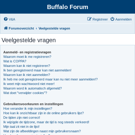
Buffalo Forum
V&A
Registreer
Aanmelden
Forumoverzicht
Veelgestelde vragen
Veelgestelde vragen
Aanmeld- en registratievragen
Waarom moet ik me registreren?
Wat is COPPA?
Waarom kan ik niet registreren?
Ik ben geregistreerd maar kan niet aanmelden!
Waarom kan ik niet aanmelden?
Ik heb me ooit geregistreerd maar kan nu niet meer aanmelden!?
Ik weet mijn wachtwoord niet meer!
Waarom word ik automatisch afgemeld?
Wat doet "verwijder cookies"?
Gebruikersvoorkeuren en instellingen
Hoe verander ik mijn instellingen?
Hoe kan ik onzichtbaar zijn in de online gebruikers lijst?
De tijden zijn niet correct!
Ik wijzigde de tijdzone, maar de tijd is nog steeds verkeerd!
Mijn taal zit niet in de lijst!
Wat zijn de afbeeldingen naast mijn gebruikersnaam?