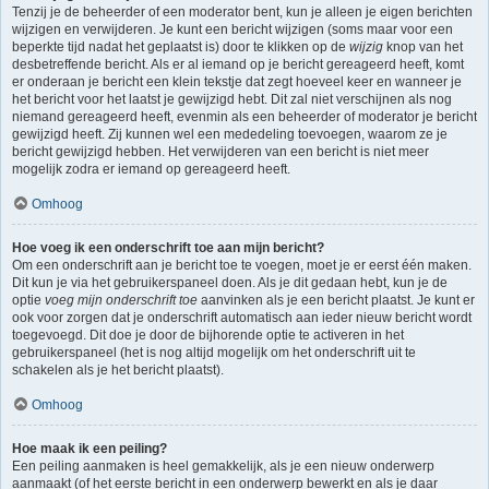
Tenzij je de beheerder of een moderator bent, kun je alleen je eigen berichten
wijzigen en verwijderen. Je kunt een bericht wijzigen (soms maar voor een
beperkte tijd nadat het geplaatst is) door te klikken op de
wijzig
knop van het
desbetreffende bericht. Als er al iemand op je bericht gereageerd heeft, komt
er onderaan je bericht een klein tekstje dat zegt hoeveel keer en wanneer je
het bericht voor het laatst je gewijzigd hebt. Dit zal niet verschijnen als nog
niemand gereageerd heeft, evenmin als een beheerder of moderator je bericht
gewijzigd heeft. Zij kunnen wel een mededeling toevoegen, waarom ze je
bericht gewijzigd hebben. Het verwijderen van een bericht is niet meer
mogelijk zodra er iemand op gereageerd heeft.
Omhoog
Hoe voeg ik een onderschrift toe aan mijn bericht?
Om een onderschrift aan je bericht toe te voegen, moet je er eerst één maken.
Dit kun je via het gebruikerspaneel doen. Als je dit gedaan hebt, kun je de
optie
voeg mijn onderschrift toe
aanvinken als je een bericht plaatst. Je kunt er
ook voor zorgen dat je onderschrift automatisch aan ieder nieuw bericht wordt
toegevoegd. Dit doe je door de bijhorende optie te activeren in het
gebruikerspaneel (het is nog altijd mogelijk om het onderschrift uit te
schakelen als je het bericht plaatst).
Omhoog
Hoe maak ik een peiling?
Een peiling aanmaken is heel gemakkelijk, als je een nieuw onderwerp
aanmaakt (of het eerste bericht in een onderwerp bewerkt en als je daar