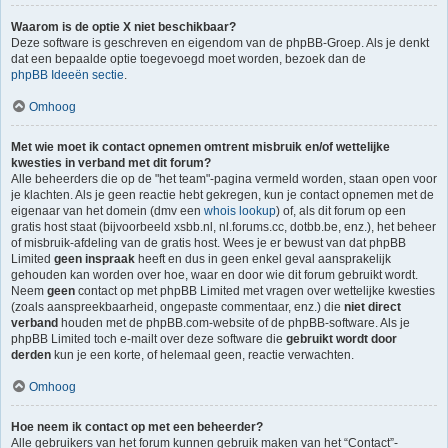
Waarom is de optie X niet beschikbaar?
Deze software is geschreven en eigendom van de phpBB-Groep. Als je denkt
dat een bepaalde optie toegevoegd moet worden, bezoek dan de
phpBB Ideeën sectie
.
Omhoog
Met wie moet ik contact opnemen omtrent misbruik en/of wettelijke
kwesties in verband met dit forum?
Alle beheerders die op de "het team"-pagina vermeld worden, staan open voor
je klachten. Als je geen reactie hebt gekregen, kun je contact opnemen met de
eigenaar van het domein (dmv een
whois lookup
) of, als dit forum op een
gratis host staat (bijvoorbeeld xsbb.nl, nl.forums.cc, dotbb.be, enz.), het beheer
of misbruik-afdeling van de gratis host. Wees je er bewust van dat phpBB
Limited
geen inspraak
heeft en dus in geen enkel geval aansprakelijk
gehouden kan worden over hoe, waar en door wie dit forum gebruikt wordt.
Neem
geen
contact op met phpBB Limited met vragen over wettelijke kwesties
(zoals aanspreekbaarheid, ongepaste commentaar, enz.) die
niet direct
verband
houden met de phpBB.com-website of de phpBB-software. Als je
phpBB Limited toch e-mailt over deze software die
gebruikt wordt door
derden
kun je een korte, of helemaal geen, reactie verwachten.
Omhoog
Hoe neem ik contact op met een beheerder?
Alle gebruikers van het forum kunnen gebruik maken van het “Contact”-