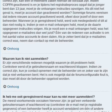
correct zijn, kan één of meerdere zaken hiervan de oorzaak zijn. Indien
COPPA geactiveerd is en je tijdens het registratieproces opgaf dat je jonger
bent dan 13 jaar, moet je de ontvangen instructies opvolgen. Als dit niet het
geval is, moet je account dan geactiveerd worden? Sommige forums vereisen
dat iedere nieuwe account geactiveerd wordt, ofwel door jezelf of door een
beheerder. Wanneer je je geregistreerd hebt, werd ook medegedeeld of dit al
dan niet nodig is. Indien je een e-mail ontvangen hebt, moet je de daarin
opgegeven instructies volgen. Als je nooit een e-mail ontvangen hebt, was het
opgegeven e-mailadres dan wel juist? Één van de redenen van activatie is om
het aantal valse accounts te doen dalen. Als je zeker bent dat je e-mailadres
correct was, neem dan contact op met de beheerder.
Omhoog
Waarom kan ik niet aanmelden?
Er zijn verschillende redenen mogelijk waarom je dit probleem hebt.
Controleer eerst of je gebruikersnaam en wachtwoord kloppen. Indien ze
correct zijn, kun je contact opnemen met de beheerder om er zeker van te zijn
dat je niet verbannen bent. Het is ook mogelijk dat de forumconfiguratie fout is,
dan moet dit door de beheerder opgelost worden.
Omhoog
Ik heb me ooit geregistreerd maar kan nu niet meer aanmelden!?
De meest voorkomende oorzaken hiervoor zijn: je gaf een verkeerde
gebruikersnaam of wachtwoord op (controleer de e-mail met je registratie
gegevens) of een beheerder heeft je account verwijderd om één of andere