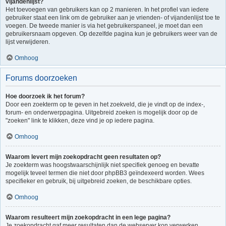
vijandenlijst?
Het toevoegen van gebruikers kan op 2 manieren. In het profiel van iedere
gebruiker staat een link om de gebruiker aan je vrienden- of vijandenlijst toe te
voegen. De tweede manier is via het gebruikerspaneel, je moet dan een
gebruikersnaam opgeven. Op dezelfde pagina kun je gebruikers weer van de
lijst verwijderen.
Omhoog
Forums doorzoeken
Hoe doorzoek ik het forum?
Door een zoekterm op te geven in het zoekveld, die je vindt op de index-,
forum- en onderwerppagina. Uitgebreid zoeken is mogelijk door op de
"zoeken" link te klikken, deze vind je op iedere pagina.
Omhoog
Waarom levert mijn zoekopdracht geen resultaten op?
Je zoekterm was hoogstwaarschijnlijk niet specifiek genoeg en bevatte
mogelijk teveel termen die niet door phpBB3 geïndexeerd worden. Wees
specifieker en gebruik, bij uitgebreid zoeken, de beschikbare opties.
Omhoog
Waarom resulteert mijn zoekopdracht in een lege pagina?
Je zoekopdracht gaf meer resultaten dan de webserver kon verwerken.