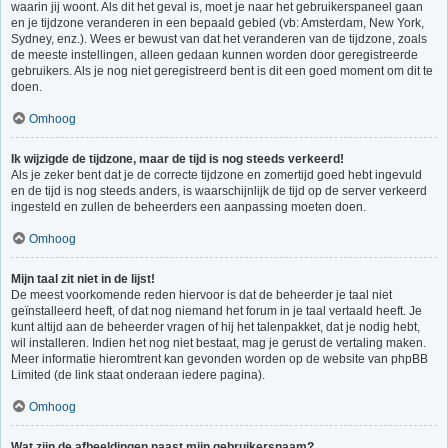
waarin jij woont. Als dit het geval is, moet je naar het gebruikerspaneel gaan
en je tijdzone veranderen in een bepaald gebied (vb: Amsterdam, New York,
Sydney, enz.). Wees er bewust van dat het veranderen van de tijdzone, zoals
de meeste instellingen, alleen gedaan kunnen worden door geregistreerde
gebruikers. Als je nog niet geregistreerd bent is dit een goed moment om dit te
doen.
Omhoog
Ik wijzigde de tijdzone, maar de tijd is nog steeds verkeerd!
Als je zeker bent dat je de correcte tijdzone en zomertijd goed hebt ingevuld
en de tijd is nog steeds anders, is waarschijnlijk de tijd op de server verkeerd
ingesteld en zullen de beheerders een aanpassing moeten doen.
Omhoog
Mijn taal zit niet in de lijst!
De meest voorkomende reden hiervoor is dat de beheerder je taal niet
geïnstalleerd heeft, of dat nog niemand het forum in je taal vertaald heeft. Je
kunt altijd aan de beheerder vragen of hij het talenpakket, dat je nodig hebt,
wil installeren. Indien het nog niet bestaat, mag je gerust de vertaling maken.
Meer informatie hieromtrent kan gevonden worden op de website van phpBB
Limited (de link staat onderaan iedere pagina).
Omhoog
Wat zijn de afbeeldingen naast mijn gebruikersnaam?