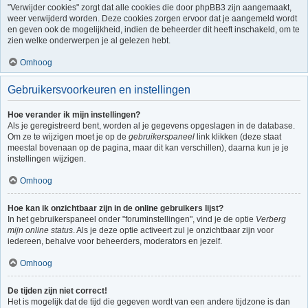
"Verwijder cookies" zorgt dat alle cookies die door phpBB3 zijn aangemaakt,
weer verwijderd worden. Deze cookies zorgen ervoor dat je aangemeld wordt
en geven ook de mogelijkheid, indien de beheerder dit heeft inschakeld, om te
zien welke onderwerpen je al gelezen hebt.
Omhoog
Gebruikersvoorkeuren en instellingen
Hoe verander ik mijn instellingen?
Als je geregistreerd bent, worden al je gegevens opgeslagen in de database.
Om ze te wijzigen moet je op de
gebruikerspaneel
link klikken (deze staat
meestal bovenaan op de pagina, maar dit kan verschillen), daarna kun je je
instellingen wijzigen.
Omhoog
Hoe kan ik onzichtbaar zijn in de online gebruikers lijst?
In het gebruikerspaneel onder "foruminstellingen", vind je de optie
Verberg
mijn online status
. Als je deze optie activeert zul je onzichtbaar zijn voor
iedereen, behalve voor beheerders, moderators en jezelf.
Omhoog
De tijden zijn niet correct!
Het is mogelijk dat de tijd die gegeven wordt van een andere tijdzone is dan