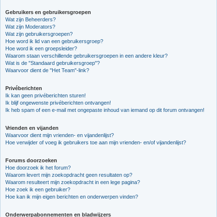
Gebruikers en gebruikersgroepen
Wat zijn Beheerders?
Wat zijn Moderators?
Wat zijn gebruikersgroepen?
Hoe word ik lid van een gebruikersgroep?
Hoe word ik een groepsleider?
Waarom staan verschillende gebruikersgroepen in een andere kleur?
Wat is de "Standaard gebruikersgroep"?
Waarvoor dient de "Het Team"-link?
Privéberichten
Ik kan geen privéberichten sturen!
Ik blijf ongewenste privéberichten ontvangen!
Ik heb spam of een e-mail met ongepaste inhoud van iemand op dit forum ontvangen!
Vrienden en vijanden
Waarvoor dient mijn vrienden- en vijandenlijst?
Hoe verwijder of voeg ik gebruikers toe aan mijn vrienden- en/of vijandenlijst?
Forums doorzoeken
Hoe doorzoek ik het forum?
Waarom levert mijn zoekopdracht geen resultaten op?
Waarom resulteert mijn zoekopdracht in een lege pagina?
Hoe zoek ik een gebruiker?
Hoe kan ik mijn eigen berichten en onderwerpen vinden?
Onderwerpabonnementen en bladwijzers