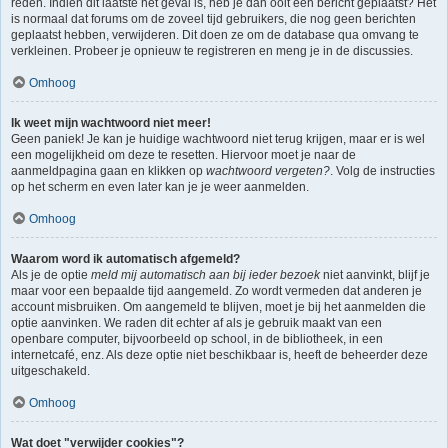
reden. Indien dit laatste het geval is, heb je dan ooit een bericht geplaatst? Het
is normaal dat forums om de zoveel tijd gebruikers, die nog geen berichten
geplaatst hebben, verwijderen. Dit doen ze om de database qua omvang te
verkleinen. Probeer je opnieuw te registreren en meng je in de discussies.
Omhoog
Ik weet mijn wachtwoord niet meer!
Geen paniek! Je kan je huidige wachtwoord niet terug krijgen, maar er is wel
een mogelijkheid om deze te resetten. Hiervoor moet je naar de
aanmeldpagina gaan en klikken op
wachtwoord vergeten?
. Volg de instructies
op het scherm en even later kan je je weer aanmelden.
Omhoog
Waarom word ik automatisch afgemeld?
Als je de optie
meld mij automatisch aan bij ieder bezoek
niet aanvinkt, blijf je
maar voor een bepaalde tijd aangemeld. Zo wordt vermeden dat anderen je
account misbruiken. Om aangemeld te blijven, moet je bij het aanmelden die
optie aanvinken. We raden dit echter af als je gebruik maakt van een
openbare computer, bijvoorbeeld op school, in de bibliotheek, in een
internetcafé, enz. Als deze optie niet beschikbaar is, heeft de beheerder deze
uitgeschakeld.
Omhoog
Wat doet "verwijder cookies"?