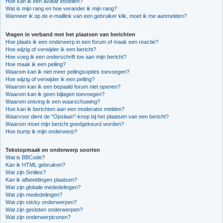
Hoe kan ik een avatar instellen?
Wat is mijn rang en hoe verander ik mijn rang?
Wanneer ik op de e-maillink van een gebruiker klik, moet ik me aanmelden?
Vragen in verband met het plaatsen van berichten
Hoe plaats ik een onderwerp in een forum of maak een reactie?
Hoe wijzig of verwijder ik een bericht?
Hoe voeg ik een onderschrift toe aan mijn bericht?
Hoe maak ik een peiling?
Waarom kan ik niet meer peilingsopties toevoegen?
Hoe wijzig of verwijder ik een peiling?
Waarom kan ik een bepaald forum niet openen?
Waarom kan ik geen bijlagen toevoegen?
Waarom ontving ik een waarschuwing?
Hoe kan ik berichten aan een moderator melden?
Waarvoor dient de "Opslaan"-knop bij het plaatsen van een bericht?
Waarom moet mijn bericht goedgekeurd worden?
Hoe bump ik mijn onderwerp?
Tekstopmaak en onderwerp soorten
Wat is BBCode?
Kan ik HTML gebruiken?
Wat zijn Smilies?
Kan ik afbeeldingen plaatsen?
Wat zijn globale mededelingen?
Wat zijn mededelingen?
Wat zijn sticky onderwerpen?
Wat zijn gesloten onderwerpen?
Wat zijn onderwerpiconen?