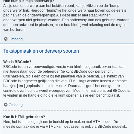
Hoe bump ik mijn onderwerp?
Als je een onderwerp aan het bekijken bent, kan je klikken op de "bump
onderwerp" link. Hierdoor "bump" je het onderwerp naar boven op de eerste
pagina van de onderwerpenlijst. Als deze link er niet staat, kunnen
onderwerpen niet gebumpt worden. Een onderwerp kan ook gebumpt worden
door een antwoord te plaatsen, maar hou hierbij wel rekening met de regels
van het forum.
Omhoog
Tekstopmaak en onderwerp soorten
Wat is BBCode?
BBCode is een vereenvoudigde versie van html, het gebruik ervan is al dan
niet toegestaan door de beheerder (je kunt BBCode ook per bericht
uitschakelen, dit is een optie bij het plaatsen van je bericht). De syntax van
BBCode is ongeveer gelijk aan die van HTML, tags worden tussen vierkante
haakjes [ en ] geplaatst, dus niet < en >. Daarnaast geeft het een grotere
controle over hoe iets wordt weergegeven. Meer informatie omtrent BBCode is
te vinden in de handleiding die je kunt openen als je een bericht plaatst.
Omhoog
Kan ik HTML gebruiken?
Nee, het is niet mogelijk om je bericht op te maken met HTML code. De
meeste opmaak die je via HTML kan toepassen is ook via BBCode mogelijk.