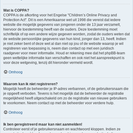
Wat is COPPA?
COPPA is de afkorting voor het Engelse "Children’s Online Privacy and
Protection Act". Dit is een Amerikaanse wet uit 1998 die vereist dat iedere
website die mogelijk gegevens van jongeren onder de 13 jaar verzamelt,
hiervoor de toestemming heeft van de ouders. Deze toestemming moet
schriftelijk of op een andere wijze gegeven worden, zodat de ouders weten dat
de website persoonlijke gegevens van hun kind, jonger dan 13, heeft. Indien
je niet zeker bent of deze wet al dan niet op jou of de website waarop je wil
registreren van toepassing is, neem dan contact op met een juridisch
raadgever voor meer informatie. Houd er rekening mee dat het phpBB-team
geen wettelijke informatie kan verschaffen en ook niet het aanspreekpunt is
voor deze wetgeving, tenzij dit hieronder vermeld wordt.
Omhoog
Waarom kan ik niet registreren?
Mogelijk heeft de beheerder je IP-adres verbannen, of de gebruikersnaam die
je opgeeft verboden. Tevens is het mogelijk dat de beheerder de registratie
mogelijkheid heeft uitgeschakeld om zo de registratie van nieuwe gebruikers
te voorkomen. Neem contact op met de beheerder voor verdere hulp.
Omhoog
Ik ben geregistreerd maar kan niet aanmelden!
Controleer eerst of je gebruikersnaam en wachtwoord kloppen. Indien ze