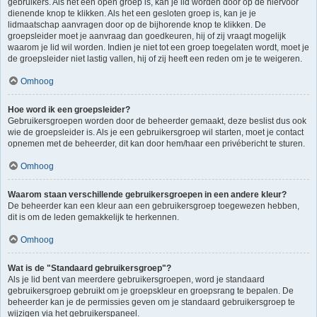
gebruikers. Als het een open groep is, kan je lid worden door op de hiervoor
dienende knop te klikken. Als het een gesloten groep is, kan je je
lidmaatschap aanvragen door op de bijhorende knop te klikken. De
groepsleider moet je aanvraag dan goedkeuren, hij of zij vraagt mogelijk
waarom je lid wil worden. Indien je niet tot een groep toegelaten wordt, moet je
de groepsleider niet lastig vallen, hij of zij heeft een reden om je te weigeren.
Omhoog
Hoe word ik een groepsleider?
Gebruikersgroepen worden door de beheerder gemaakt, deze beslist dus ook
wie de groepsleider is. Als je een gebruikersgroep wil starten, moet je contact
opnemen met de beheerder, dit kan door hem/haar een privébericht te sturen.
Omhoog
Waarom staan verschillende gebruikersgroepen in een andere kleur?
De beheerder kan een kleur aan een gebruikersgroep toegewezen hebben,
dit is om de leden gemakkelijk te herkennen.
Omhoog
Wat is de "Standaard gebruikersgroep"?
Als je lid bent van meerdere gebruikersgroepen, word je standaard
gebruikersgroep gebruikt om je groepskleur en groepsrang te bepalen. De
beheerder kan je de permissies geven om je standaard gebruikersgroep te
wijzigen via het gebruikerspaneel.