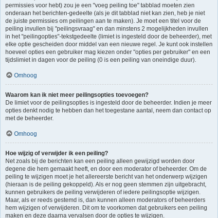
permissies voor hebt) zou je een "voeg peiling toe" tabblad moeten zien
onderaan het berichten-gedeelte (als je dit tabblad niet kan zien, heb je niet
de juiste permissies om peilingen aan te maken). Je moet een titel voor de
peiling invullen bij "peilingsvraag" en dan minstens 2 mogelijkheden invullen
in het "peilingopties"-tekstgedeelte (limiet is ingesteld door de beheerder), met
elke optie gescheiden door middel van een nieuwe regel. Je kunt ook instellen
hoeveel opties een gebruiker mag kiezen onder "opties per gebruiker" en een
tijdslimiet in dagen voor de peiling (0 is een peiling van oneindige duur).
Omhoog
Waarom kan ik niet meer peilingsopties toevoegen?
De limiet voor de peilingsopties is ingesteld door de beheerder. Indien je meer
opties denkt nodig te hebben dan het toegestane aantal, neem dan contact op
met de beheerder.
Omhoog
Hoe wijzig of verwijder ik een peiling?
Net zoals bij de berichten kan een peiling alleen gewijzigd worden door
degene die hem gemaakt heeft, en door een moderator of beheerder. Om de
peiling te wijzigen moet je het allereerste bericht van het onderwerp wijzigen
(hieraan is de peiling gekoppeld). Als er nog geen stemmen zijn uitgebracht,
kunnen gebruikers de peiling verwijderen of iedere peilingsoptie wijzigen.
Maar, als er reeds gestemd is, dan kunnen alleen moderators of beheerders
hem wijzigen of verwijderen. Dit om te voorkomen dat gebruikers een peiling
maken en deze daarna vervalsen door de opties te wijzigen.