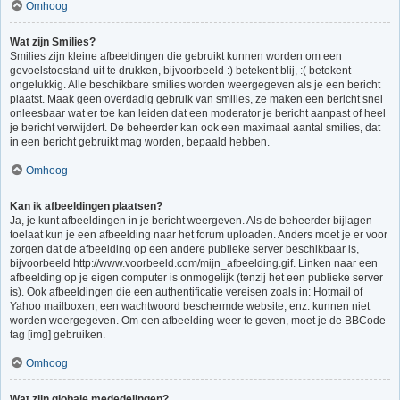
Omhoog
Wat zijn Smilies?
Smilies zijn kleine afbeeldingen die gebruikt kunnen worden om een
gevoelstoestand uit te drukken, bijvoorbeeld :) betekent blij, :( betekent
ongelukkig. Alle beschikbare smilies worden weergegeven als je een bericht
plaatst. Maak geen overdadig gebruik van smilies, ze maken een bericht snel
onleesbaar wat er toe kan leiden dat een moderator je bericht aanpast of heel
je bericht verwijdert. De beheerder kan ook een maximaal aantal smilies, dat
in een bericht gebruikt mag worden, bepaald hebben.
Omhoog
Kan ik afbeeldingen plaatsen?
Ja, je kunt afbeeldingen in je bericht weergeven. Als de beheerder bijlagen
toelaat kun je een afbeelding naar het forum uploaden. Anders moet je er voor
zorgen dat de afbeelding op een andere publieke server beschikbaar is,
bijvoorbeeld http://www.voorbeeld.com/mijn_afbeelding.gif. Linken naar een
afbeelding op je eigen computer is onmogelijk (tenzij het een publieke server
is). Ook afbeeldingen die een authentificatie vereisen zoals in: Hotmail of
Yahoo mailboxen, een wachtwoord beschermde website, enz. kunnen niet
worden weergegeven. Om een afbeelding weer te geven, moet je de BBCode
tag [img] gebruiken.
Omhoog
Wat zijn globale mededelingen?