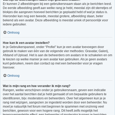
Er kunnen 2 afbeeldingen bij een gebruikersnaam staan als je berichten leest.
De eerste afbeelding geeft aan welke rang je hebt, meestal zijn dit sterretjes of
blokjes die aangeven hoeveel berichten je geplaatst hebt of wat je status is.
Hieronder kan nog een tweede, meestal grotere, afbeelding staan, beter
bekend als een avatar. Deze afbeelding is meestal uniek of persoonlijk voor
iedere gebruiker.
Omhoog
Hoe kan ik een avatar instellen?
In je Gebruikerspaneel, onder “Profiel” kun je een avatar toevoegen door
gebruik te maken van één van de volgende vier methodes: Gravatar, Galerij,
Afstand of Upload. Het is aan de beheerders om avatars in te schakelen en om
te kiezen op welke manier je een avatar kan gebruiken. Als je geen avatars
kunt gebruiken, neem dan contact op met een beheerder voor je vragen
hierover.
Omhoog
Wat is mijn rang en hoe verander ik mijn rang?
Rangen, welke verschijnen onder je gebruikersnaam, geven een indicatie
over het aantal berchten dat je hebt gemaakt of om bepaalde gebruikers te
identificeren, bijv. moderators en beheerders. Over het algemeen kun je je
rang niet wijzigen, aangezien ze ingesteld worden door een beheerder. Nu
moet je natuurlijk het forum niet beginnen te spammen met onzinnig veel
berichten, gewoon voor een hogere rang. Dit heeft zelfs mogelijk het
tegenovergestelde effect, een beheerder of moderator kunnen je berichten