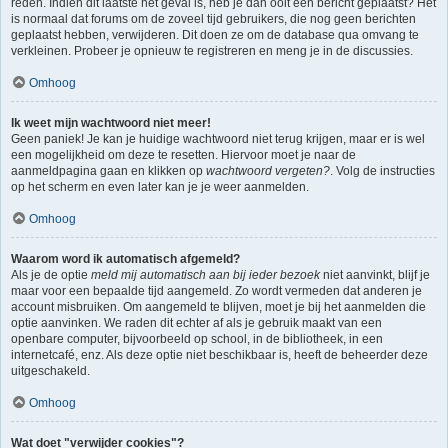
reden. Indien dit laatste het geval is, heb je dan ooit een bericht geplaatst? Het
is normaal dat forums om de zoveel tijd gebruikers, die nog geen berichten
geplaatst hebben, verwijderen. Dit doen ze om de database qua omvang te
verkleinen. Probeer je opnieuw te registreren en meng je in de discussies.
Omhoog
Ik weet mijn wachtwoord niet meer!
Geen paniek! Je kan je huidige wachtwoord niet terug krijgen, maar er is wel
een mogelijkheid om deze te resetten. Hiervoor moet je naar de
aanmeldpagina gaan en klikken op
wachtwoord vergeten?
. Volg de instructies
op het scherm en even later kan je je weer aanmelden.
Omhoog
Waarom word ik automatisch afgemeld?
Als je de optie
meld mij automatisch aan bij ieder bezoek
niet aanvinkt, blijf je
maar voor een bepaalde tijd aangemeld. Zo wordt vermeden dat anderen je
account misbruiken. Om aangemeld te blijven, moet je bij het aanmelden die
optie aanvinken. We raden dit echter af als je gebruik maakt van een
openbare computer, bijvoorbeeld op school, in de bibliotheek, in een
internetcafé, enz. Als deze optie niet beschikbaar is, heeft de beheerder deze
uitgeschakeld.
Omhoog
Wat doet "verwijder cookies"?