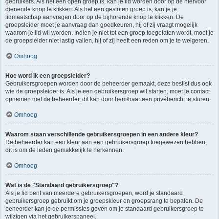
gebruikers. Als het een open groep is, kan je lid worden door op de hiervoor
dienende knop te klikken. Als het een gesloten groep is, kan je je
lidmaatschap aanvragen door op de bijhorende knop te klikken. De
groepsleider moet je aanvraag dan goedkeuren, hij of zij vraagt mogelijk
waarom je lid wil worden. Indien je niet tot een groep toegelaten wordt, moet je
de groepsleider niet lastig vallen, hij of zij heeft een reden om je te weigeren.
Omhoog
Hoe word ik een groepsleider?
Gebruikersgroepen worden door de beheerder gemaakt, deze beslist dus ook
wie de groepsleider is. Als je een gebruikersgroep wil starten, moet je contact
opnemen met de beheerder, dit kan door hem/haar een privébericht te sturen.
Omhoog
Waarom staan verschillende gebruikersgroepen in een andere kleur?
De beheerder kan een kleur aan een gebruikersgroep toegewezen hebben,
dit is om de leden gemakkelijk te herkennen.
Omhoog
Wat is de "Standaard gebruikersgroep"?
Als je lid bent van meerdere gebruikersgroepen, word je standaard
gebruikersgroep gebruikt om je groepskleur en groepsrang te bepalen. De
beheerder kan je de permissies geven om je standaard gebruikersgroep te
wijzigen via het gebruikerspaneel.