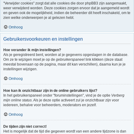
"Verwijder cookies" zorgt dat alle cookies die door phpBB3 zijn aangemaakt,
weer verwijderd worden. Deze cookies zorgen ervoor dat je aangemeld wordt
en geven ook de mogelijkheid, indien de beheerder dit heeft inschakeld, om te
zien welke onderwerpen je al gelezen hebt.
Omhoog
Gebruikersvoorkeuren en instellingen
Hoe verander ik mijn instellingen?
Als je geregistreerd bent, worden al je gegevens opgeslagen in de database.
Om ze te wijzigen moet je op de
gebruikerspaneel
link klikken (deze staat
meestal bovenaan op de pagina, maar dit kan verschillen), daarna kun je je
instellingen wijzigen.
Omhoog
Hoe kan ik onzichtbaar zijn in de online gebruikers lijst?
In het gebruikerspaneel onder "foruminstellingen", vind je de optie
Verberg
mijn online status
. Als je deze optie activeert zul je onzichtbaar zijn voor
iedereen, behalve voor beheerders, moderators en jezelf.
Omhoog
De tijden zijn niet correct!
Het is mogelijk dat de tijd die gegeven wordt van een andere tijdzone is dan