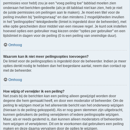
permissies voor hebt) zou je een "voeg peiling toe" tabblad moeten zien
onderaan het berichten-gedeelte (als je dit tabblad niet kan zien, heb je niet
de juiste permissies om peilingen aan te maken). Je moet een titel voor de
peiling invullen bij "peilingsvraag" en dan minstens 2 mogelijkheden invullen
in het "peilingopties"-tekstgedeelte (limiet is ingesteld door de beheerder), met
elke optie gescheiden door middel van een nieuwe regel. Je kunt ook instellen
hoeveel opties een gebruiker mag kiezen onder "opties per gebruiker" en een
tijdslimiet in dagen voor de peiling (0 is een peiling van oneindige duur).
Omhoog
Waarom kan ik niet meer peilingsopties toevoegen?
De limiet voor de peilingsopties is ingesteld door de beheerder. Indien je meer
opties denkt nodig te hebben dan het toegestane aantal, neem dan contact op
met de beheerder.
Omhoog
Hoe wijzig of verwijder ik een peiling?
Net zoals bij de berichten kan een peiling alleen gewijzigd worden door
degene die hem gemaakt heeft, en door een moderator of beheerder. Om de
peiling te wijzigen moet je het allereerste bericht van het onderwerp wijzigen
(hieraan is de peiling gekoppeld). Als er nog geen stemmen zijn uitgebracht,
kunnen gebruikers de peiling verwijderen of iedere peilingsoptie wijzigen.
Maar, als er reeds gestemd is, dan kunnen alleen moderators of beheerders
hem wijzigen of verwijderen. Dit om te voorkomen dat gebruikers een peiling
maken en deze daarna vervalsen door de opties te wijzigen.