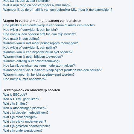
Hoe kan ik een avatar instellen?
Wat is mijn rang en hoe verander ik mijn rang?
Wanneer ik op de e-maillink van een gebruiker klik, moet ik me aanmelden?
Vragen in verband met het plaatsen van berichten
Hoe plaats ik een onderwerp in een forum of maak een reactie?
Hoe wijzig of verwijder ik een bericht?
Hoe voeg ik een onderschrift toe aan mijn bericht?
Hoe maak ik een peiling?
Waarom kan ik niet meer peilingsopties toevoegen?
Hoe wijzig of verwijder ik een peiling?
Waarom kan ik een bepaald forum niet openen?
Waarom kan ik geen bijlagen toevoegen?
Waarom ontving ik een waarschuwing?
Hoe kan ik berichten aan een moderator melden?
Waarvoor dient de "Opslaan"-knop bij het plaatsen van een bericht?
Waarom moet mijn bericht goedgekeurd worden?
Hoe bump ik mijn onderwerp?
Tekstopmaak en onderwerp soorten
Wat is BBCode?
Kan ik HTML gebruiken?
Wat zijn Smilies?
Kan ik afbeeldingen plaatsen?
Wat zijn globale mededelingen?
Wat zijn mededelingen?
Wat zijn sticky onderwerpen?
Wat zijn gesloten onderwerpen?
Wat zijn onderwerpiconen?