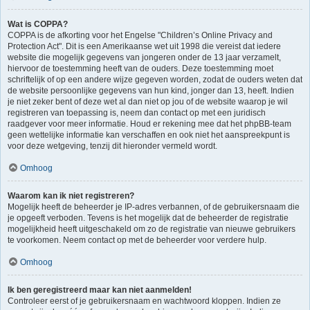
Wat is COPPA?
COPPA is de afkorting voor het Engelse "Children’s Online Privacy and
Protection Act". Dit is een Amerikaanse wet uit 1998 die vereist dat iedere
website die mogelijk gegevens van jongeren onder de 13 jaar verzamelt,
hiervoor de toestemming heeft van de ouders. Deze toestemming moet
schriftelijk of op een andere wijze gegeven worden, zodat de ouders weten dat
de website persoonlijke gegevens van hun kind, jonger dan 13, heeft. Indien
je niet zeker bent of deze wet al dan niet op jou of de website waarop je wil
registreren van toepassing is, neem dan contact op met een juridisch
raadgever voor meer informatie. Houd er rekening mee dat het phpBB-team
geen wettelijke informatie kan verschaffen en ook niet het aanspreekpunt is
voor deze wetgeving, tenzij dit hieronder vermeld wordt.
Omhoog
Waarom kan ik niet registreren?
Mogelijk heeft de beheerder je IP-adres verbannen, of de gebruikersnaam die
je opgeeft verboden. Tevens is het mogelijk dat de beheerder de registratie
mogelijkheid heeft uitgeschakeld om zo de registratie van nieuwe gebruikers
te voorkomen. Neem contact op met de beheerder voor verdere hulp.
Omhoog
Ik ben geregistreerd maar kan niet aanmelden!
Controleer eerst of je gebruikersnaam en wachtwoord kloppen. Indien ze