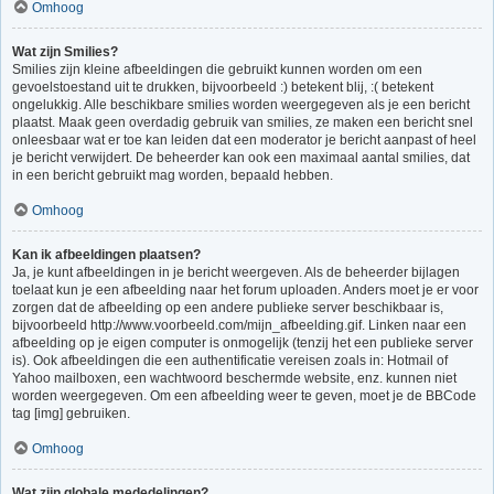
Omhoog
Wat zijn Smilies?
Smilies zijn kleine afbeeldingen die gebruikt kunnen worden om een
gevoelstoestand uit te drukken, bijvoorbeeld :) betekent blij, :( betekent
ongelukkig. Alle beschikbare smilies worden weergegeven als je een bericht
plaatst. Maak geen overdadig gebruik van smilies, ze maken een bericht snel
onleesbaar wat er toe kan leiden dat een moderator je bericht aanpast of heel
je bericht verwijdert. De beheerder kan ook een maximaal aantal smilies, dat
in een bericht gebruikt mag worden, bepaald hebben.
Omhoog
Kan ik afbeeldingen plaatsen?
Ja, je kunt afbeeldingen in je bericht weergeven. Als de beheerder bijlagen
toelaat kun je een afbeelding naar het forum uploaden. Anders moet je er voor
zorgen dat de afbeelding op een andere publieke server beschikbaar is,
bijvoorbeeld http://www.voorbeeld.com/mijn_afbeelding.gif. Linken naar een
afbeelding op je eigen computer is onmogelijk (tenzij het een publieke server
is). Ook afbeeldingen die een authentificatie vereisen zoals in: Hotmail of
Yahoo mailboxen, een wachtwoord beschermde website, enz. kunnen niet
worden weergegeven. Om een afbeelding weer te geven, moet je de BBCode
tag [img] gebruiken.
Omhoog
Wat zijn globale mededelingen?