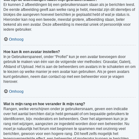
Er kunnen 2 afbeeldingen bij een gebruikersnaam staan als je berichten leest.
De eerste afbeelding geeft aan welke rang je hebt, meestal zijn dit sterretjes of
blokjes die aangeven hoeveel berichten je geplaatst hebt of wat je status is.
Hieronder kan nog een tweede, meestal grotere, afbeelding staan, beter
bekend als een avatar. Deze afbeelding is meestal uniek of persoonlijk voor
iedere gebruiker.
Omhoog
Hoe kan ik een avatar instellen?
In je Gebruikerspaneel, onder “Profiel” kun je een avatar toevoegen door
gebruik te maken van één van de volgende vier methodes: Gravatar, Galerij,
Afstand of Upload. Het is aan de beheerders om avatars in te schakelen en om
te kiezen op welke manier je een avatar kan gebruiken. Als je geen avatars
kunt gebruiken, neem dan contact op met een beheerder voor je vragen
hierover.
Omhoog
Wat is mijn rang en hoe verander ik mijn rang?
Rangen, welke verschijnen onder je gebruikersnaam, geven een indicatie
over het aantal berchten dat je hebt gemaakt of om bepaalde gebruikers te
identificeren, bijv. moderators en beheerders. Over het algemeen kun je je
rang niet wijzigen, aangezien ze ingesteld worden door een beheerder. Nu
moet je natuurlijk het forum niet beginnen te spammen met onzinnig veel
berichten, gewoon voor een hogere rang. Dit heeft zelfs mogelijk het
tegenovergestelde effect, een beheerder of moderator kunnen je berichten