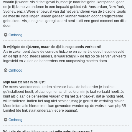
waarin jij woont. Als dit het geval is, moet je naar het gebruikerspaneel gaan
en je tijdzone veranderen in een bepaald gebied (vb: Amsterdam, New York,
Sydney, enz.). Wees er bewust van dat het veranderen van de tijdzone, zoals
de meeste instellingen, alleen gedaan kunnen worden door geregistreerde
gebruikers. Als je nog niet geregistreerd bent is dit een goed moment om dit te
doen.
Omhoog
Ik wijzigde de tijdzone, maar de tijd is nog steeds verkeerd!
Als je zeker bent dat je de correcte tijdzone en zomertijd goed hebt ingevuld
en de tijd is nog steeds anders, is waarschijnlijk de tijd op de server verkeerd
ingesteld en zullen de beheerders een aanpassing moeten doen.
Omhoog
Mijn taal zit niet in de lijst!
De meest voorkomende reden hiervoor is dat de beheerder je taal niet
geïnstalleerd heeft, of dat nog niemand het forum in je taal vertaald heeft. Je
kunt altijd aan de beheerder vragen of hij het talenpakket, dat je nodig hebt,
wil installeren. Indien het nog niet bestaat, mag je gerust de vertaling maken.
Meer informatie hieromtrent kan gevonden worden op de website van phpBB
Limited (de link staat onderaan iedere pagina).
Omhoog
Wat zijn de afbeeldingen naast mijn gebruikersnaam?