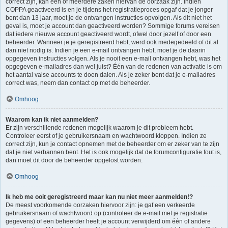
correct zijn, kan één of meerdere zaken hiervan de oorzaak zijn. Indien
COPPA geactiveerd is en je tijdens het registratieproces opgaf dat je jonger
bent dan 13 jaar, moet je de ontvangen instructies opvolgen. Als dit niet het
geval is, moet je account dan geactiveerd worden? Sommige forums vereisen
dat iedere nieuwe account geactiveerd wordt, ofwel door jezelf of door een
beheerder. Wanneer je je geregistreerd hebt, werd ook medegedeeld of dit al
dan niet nodig is. Indien je een e-mail ontvangen hebt, moet je de daarin
opgegeven instructies volgen. Als je nooit een e-mail ontvangen hebt, was het
opgegeven e-mailadres dan wel juist? Één van de redenen van activatie is om
het aantal valse accounts te doen dalen. Als je zeker bent dat je e-mailadres
correct was, neem dan contact op met de beheerder.
Omhoog
Waarom kan ik niet aanmelden?
Er zijn verschillende redenen mogelijk waarom je dit probleem hebt.
Controleer eerst of je gebruikersnaam en wachtwoord kloppen. Indien ze
correct zijn, kun je contact opnemen met de beheerder om er zeker van te zijn
dat je niet verbannen bent. Het is ook mogelijk dat de forumconfiguratie fout is,
dan moet dit door de beheerder opgelost worden.
Omhoog
Ik heb me ooit geregistreerd maar kan nu niet meer aanmelden!?
De meest voorkomende oorzaken hiervoor zijn: je gaf een verkeerde
gebruikersnaam of wachtwoord op (controleer de e-mail met je registratie
gegevens) of een beheerder heeft je account verwijderd om één of andere