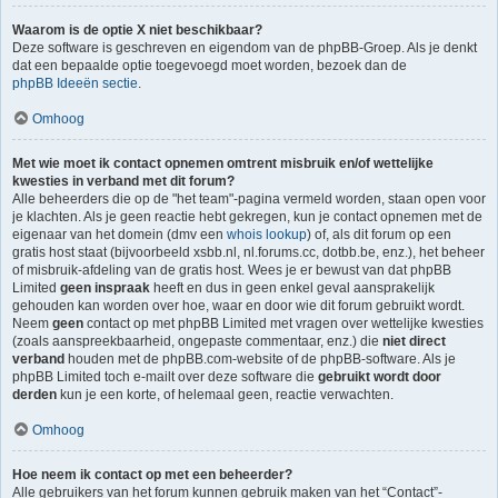
Waarom is de optie X niet beschikbaar?
Deze software is geschreven en eigendom van de phpBB-Groep. Als je denkt
dat een bepaalde optie toegevoegd moet worden, bezoek dan de
phpBB Ideeën sectie
.
Omhoog
Met wie moet ik contact opnemen omtrent misbruik en/of wettelijke
kwesties in verband met dit forum?
Alle beheerders die op de "het team"-pagina vermeld worden, staan open voor
je klachten. Als je geen reactie hebt gekregen, kun je contact opnemen met de
eigenaar van het domein (dmv een
whois lookup
) of, als dit forum op een
gratis host staat (bijvoorbeeld xsbb.nl, nl.forums.cc, dotbb.be, enz.), het beheer
of misbruik-afdeling van de gratis host. Wees je er bewust van dat phpBB
Limited
geen inspraak
heeft en dus in geen enkel geval aansprakelijk
gehouden kan worden over hoe, waar en door wie dit forum gebruikt wordt.
Neem
geen
contact op met phpBB Limited met vragen over wettelijke kwesties
(zoals aanspreekbaarheid, ongepaste commentaar, enz.) die
niet direct
verband
houden met de phpBB.com-website of de phpBB-software. Als je
phpBB Limited toch e-mailt over deze software die
gebruikt wordt door
derden
kun je een korte, of helemaal geen, reactie verwachten.
Omhoog
Hoe neem ik contact op met een beheerder?
Alle gebruikers van het forum kunnen gebruik maken van het “Contact”-