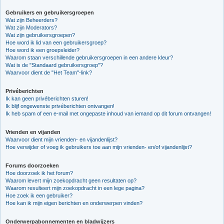
Gebruikers en gebruikersgroepen
Wat zijn Beheerders?
Wat zijn Moderators?
Wat zijn gebruikersgroepen?
Hoe word ik lid van een gebruikersgroep?
Hoe word ik een groepsleider?
Waarom staan verschillende gebruikersgroepen in een andere kleur?
Wat is de "Standaard gebruikersgroep"?
Waarvoor dient de "Het Team"-link?
Privéberichten
Ik kan geen privéberichten sturen!
Ik blijf ongewenste privéberichten ontvangen!
Ik heb spam of een e-mail met ongepaste inhoud van iemand op dit forum ontvangen!
Vrienden en vijanden
Waarvoor dient mijn vrienden- en vijandenlijst?
Hoe verwijder of voeg ik gebruikers toe aan mijn vrienden- en/of vijandenlijst?
Forums doorzoeken
Hoe doorzoek ik het forum?
Waarom levert mijn zoekopdracht geen resultaten op?
Waarom resulteert mijn zoekopdracht in een lege pagina?
Hoe zoek ik een gebruiker?
Hoe kan ik mijn eigen berichten en onderwerpen vinden?
Onderwerpabonnementen en bladwijzers