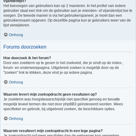
vijandenlijst?
Het toevoegen van gebruikers kan op 2 manieren. In het profiel van iedere
gebruiker staat een link om de gebruiker aan je vrienden- of vijandenlijst toe te
voegen. De tweede manier is via het gebruikerspaneel, je moet dan een
gebruikersnaam opgeven. Op dezelfde pagina kun je gebruikers weer van de
lijst verwijderen.
Omhoog
Forums doorzoeken
Hoe doorzoek ik het forum?
Door een zoekterm op te geven in het zoekveld, die je vindt op de index-,
forum- en onderwerppagina. Uitgebreid zoeken is mogelijk door op de
"zoeken" link te klikken, deze vind je op iedere pagina.
Omhoog
Waarom levert mijn zoekopdracht geen resultaten op?
Je zoekterm was hoogstwaarschijnlijk niet specifiek genoeg en bevatte
mogelijk teveel termen die niet door phpBB3 geïndexeerd worden. Wees
specifieker en gebruik, bij uitgebreid zoeken, de beschikbare opties.
Omhoog
Waarom resulteert mijn zoekopdracht in een lege pagina?
Je zoekopdracht gaf meer resultaten dan de webserver kon verwerken.