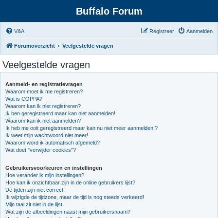
Buffalo Forum
V&A
Registreer
Aanmelden
Forumoverzicht
Veelgestelde vragen
Veelgestelde vragen
Aanmeld- en registratievragen
Waarom moet ik me registreren?
Wat is COPPA?
Waarom kan ik niet registreren?
Ik ben geregistreerd maar kan niet aanmelden!
Waarom kan ik niet aanmelden?
Ik heb me ooit geregistreerd maar kan nu niet meer aanmelden!?
Ik weet mijn wachtwoord niet meer!
Waarom word ik automatisch afgemeld?
Wat doet "verwijder cookies"?
Gebruikersvoorkeuren en instellingen
Hoe verander ik mijn instellingen?
Hoe kan ik onzichtbaar zijn in de online gebruikers lijst?
De tijden zijn niet correct!
Ik wijzigde de tijdzone, maar de tijd is nog steeds verkeerd!
Mijn taal zit niet in de lijst!
Wat zijn de afbeeldingen naast mijn gebruikersnaam?