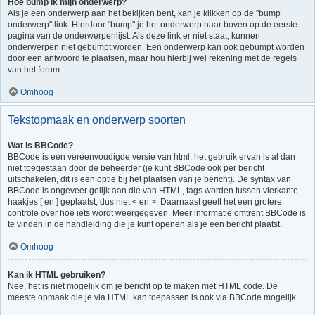
Hoe bump ik mijn onderwerp?
Als je een onderwerp aan het bekijken bent, kan je klikken op de "bump
onderwerp" link. Hierdoor "bump" je het onderwerp naar boven op de eerste
pagina van de onderwerpenlijst. Als deze link er niet staat, kunnen
onderwerpen niet gebumpt worden. Een onderwerp kan ook gebumpt worden
door een antwoord te plaatsen, maar hou hierbij wel rekening met de regels
van het forum.
Omhoog
Tekstopmaak en onderwerp soorten
Wat is BBCode?
BBCode is een vereenvoudigde versie van html, het gebruik ervan is al dan
niet toegestaan door de beheerder (je kunt BBCode ook per bericht
uitschakelen, dit is een optie bij het plaatsen van je bericht). De syntax van
BBCode is ongeveer gelijk aan die van HTML, tags worden tussen vierkante
haakjes [ en ] geplaatst, dus niet < en >. Daarnaast geeft het een grotere
controle over hoe iets wordt weergegeven. Meer informatie omtrent BBCode is
te vinden in de handleiding die je kunt openen als je een bericht plaatst.
Omhoog
Kan ik HTML gebruiken?
Nee, het is niet mogelijk om je bericht op te maken met HTML code. De
meeste opmaak die je via HTML kan toepassen is ook via BBCode mogelijk.