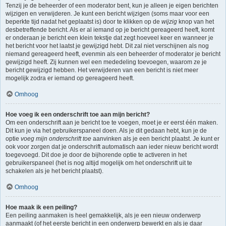
Tenzij je de beheerder of een moderator bent, kun je alleen je eigen berichten
wijzigen en verwijderen. Je kunt een bericht wijzigen (soms maar voor een
beperkte tijd nadat het geplaatst is) door te klikken op de
wijzig
knop van het
desbetreffende bericht. Als er al iemand op je bericht gereageerd heeft, komt
er onderaan je bericht een klein tekstje dat zegt hoeveel keer en wanneer je
het bericht voor het laatst je gewijzigd hebt. Dit zal niet verschijnen als nog
niemand gereageerd heeft, evenmin als een beheerder of moderator je bericht
gewijzigd heeft. Zij kunnen wel een mededeling toevoegen, waarom ze je
bericht gewijzigd hebben. Het verwijderen van een bericht is niet meer
mogelijk zodra er iemand op gereageerd heeft.
Omhoog
Hoe voeg ik een onderschrift toe aan mijn bericht?
Om een onderschrift aan je bericht toe te voegen, moet je er eerst één maken.
Dit kun je via het gebruikerspaneel doen. Als je dit gedaan hebt, kun je de
optie
voeg mijn onderschrift toe
aanvinken als je een bericht plaatst. Je kunt er
ook voor zorgen dat je onderschrift automatisch aan ieder nieuw bericht wordt
toegevoegd. Dit doe je door de bijhorende optie te activeren in het
gebruikerspaneel (het is nog altijd mogelijk om het onderschrift uit te
schakelen als je het bericht plaatst).
Omhoog
Hoe maak ik een peiling?
Een peiling aanmaken is heel gemakkelijk, als je een nieuw onderwerp
aanmaakt (of het eerste bericht in een onderwerp bewerkt en als je daar