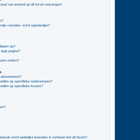
nhoud van iemand op dit forum ontvangen!
st?
ijn vrienden- en/of vijandenlijst?
ltaten op?
 lege pagina?
erpen vinden?
s
en abonnement?
stellen op specifieke onderwerpen?
tellen op specifieke forums?
rum?
bruik en/of wettelijke kwesties in verband met dit forum?