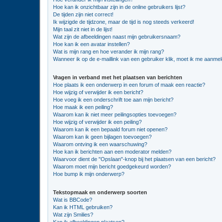
Hoe kan ik onzichtbaar zijn in de online gebruikers lijst?
De tijden zijn niet correct!
Ik wijzigde de tijdzone, maar de tijd is nog steeds verkeerd!
Mijn taal zit niet in de lijst!
Wat zijn de afbeeldingen naast mijn gebruikersnaam?
Hoe kan ik een avatar instellen?
Wat is mijn rang en hoe verander ik mijn rang?
Wanneer ik op de e-maillink van een gebruiker klik, moet ik me aanme
Vragen in verband met het plaatsen van berichten
Hoe plaats ik een onderwerp in een forum of maak een reactie?
Hoe wijzig of verwijder ik een bericht?
Hoe voeg ik een onderschrift toe aan mijn bericht?
Hoe maak ik een peiling?
Waarom kan ik niet meer peilingsopties toevoegen?
Hoe wijzig of verwijder ik een peiling?
Waarom kan ik een bepaald forum niet openen?
Waarom kan ik geen bijlagen toevoegen?
Waarom ontving ik een waarschuwing?
Hoe kan ik berichten aan een moderator melden?
Waarvoor dient de "Opslaan"-knop bij het plaatsen van een bericht?
Waarom moet mijn bericht goedgekeurd worden?
Hoe bump ik mijn onderwerp?
Tekstopmaak en onderwerp soorten
Wat is BBCode?
Kan ik HTML gebruiken?
Wat zijn Smilies?