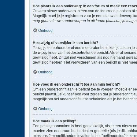
Hoe plaats ik een onderwerp in een forum of maak een reac
Om een nieuw onderwerp in één van de forums te plaatsen of 
Mogelijk moet je je registreren voor je een nieuw onderwerp k
mag geen nieuwe onderwerpen in dit forum plaatsen, je mag ni
Omhoog
Hoe wijzig of verwijder ik een bericht?
Tenzij je de beheerder of een moderator bent, kun je alleen je 
de
wijzig
knop van het desbetreffende bericht. Als er al iemand 
gewijzigd hebt. Dit zal niet verschijnen als nog niemand gere
gewijzigd hebben. Het verwijderen van een bericht is niet mee
Omhoog
Hoe voeg ik een onderschrift toe aan mijn bericht?
Om een onderschrift aan je bericht toe te voegen, moet je er ee
bericht plaatst. Je kunt er ook voor zorgen dat je onderschrift 
mogelijk om het onderschrift uit te schakelen als je het bericht p
Omhoog
Hoe maak ik een peiling?
Een peiling aanmaken is heel gemakkelijk, als je een nieuw on
moeten zien onderaan het berichten-gedeelte (als je dit tabblad 
minstens 2 mogelijkheden invullen in het "peilingopties"-tekst