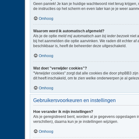
Geen paniek! Je kan je huidige wachtwoord niet terug krijgen,
de instructies op het scherm en even later kan je je weer aanm
Omhoog
Waarom word ik automatisch afgemeld?
Als je de optie
meld mij automatisch aan bij ieder bezoek
niet 
bij het aanmelden die optie aanvinken. We raden dit echter af a
beschikbaar is, heeft de beheerder deze uitgeschakeld.
Omhoog
Wat doet "verwijder cookies"?
"Verwijder cookies" zorgt dat alle cookies die door phpBB3 z
dit heeft inschakeld, om te zien welke onderwerpen je al gelez
Omhoog
Gebruikersvoorkeuren en instellingen
Hoe verander ik mijn instellingen?
Als je geregistreerd bent, worden al je gegevens opgeslagen i
verschillen), daarna kun je je instellingen wijzigen.
Omhoog