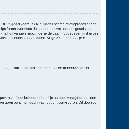
OPPA geactiveerd is en je tijdens het registratieproces opgaf
ommige forums vereisen dat iedere nieuwe account geactiveerd
 e-mail ontvangen hebt, moet je de daarin opgegeven instructies
lse accounts te doen dalen. Als je zeker bent dat je e-
rect zijn, kun je contact opnemen met de beheerder om er
egevens) of een beheerder heeft je account verwijderd om één
e nog geen berichten geplaatst hebben, verwijderen. Dit doen ze