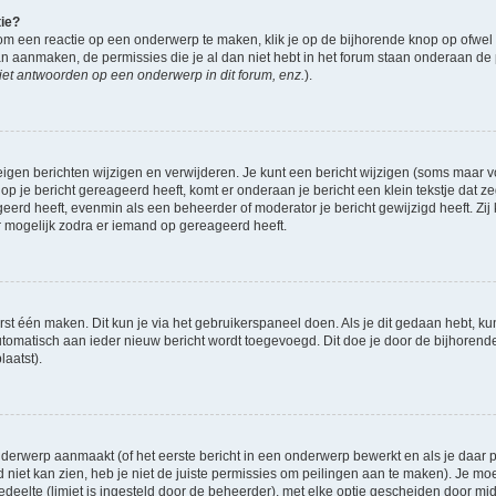
tie?
om een reactie op een onderwerp te maken, klik je op de bijhorende knop op ofwe
an aanmaken, de permissies die je al dan niet hebt in het forum staan onderaan de
et antwoorden op een onderwerp in dit forum, enz.
).
eigen berichten wijzigen en verwijderen. Je kunt een bericht wijzigen (soms maar voo
op je bericht gereageerd heeft, komt er onderaan je bericht een klein tekstje dat ze
ageerd heeft, evenmin als een beheerder of moderator je bericht gewijzigd heeft. 
r mogelijk zodra er iemand op gereageerd heeft.
rst één maken. Dit kun je via het gebruikerspaneel doen. Als je dit gedaan hebt, ku
automatisch aan ieder nieuw bericht wordt toegevoegd. Dit doe je door de bijhorende 
laatst).
derwerp aanmaakt (of het eerste bericht in een onderwerp bewerkt en als je daar pe
niet kan zien, heb je niet de juiste permissies om peilingen aan te maken). Je moet 
gedeelte (limiet is ingesteld door de beheerder), met elke optie gescheiden door mi