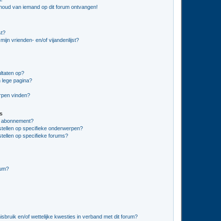
nhoud van iemand op dit forum ontvangen!
st?
ijn vrienden- en/of vijandenlijst?
ltaten op?
 lege pagina?
erpen vinden?
s
en abonnement?
stellen op specifieke onderwerpen?
tellen op specifieke forums?
rum?
bruik en/of wettelijke kwesties in verband met dit forum?