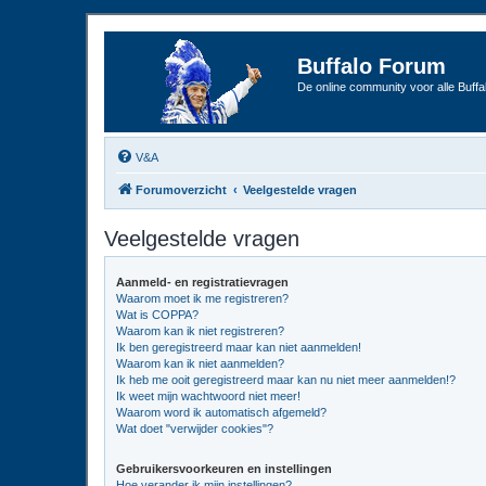
Buffalo Forum
De online community voor alle Buffal
V&A
Forumoverzicht
Veelgestelde vragen
Veelgestelde vragen
Aanmeld- en registratievragen
Waarom moet ik me registreren?
Wat is COPPA?
Waarom kan ik niet registreren?
Ik ben geregistreerd maar kan niet aanmelden!
Waarom kan ik niet aanmelden?
Ik heb me ooit geregistreerd maar kan nu niet meer aanmelden!?
Ik weet mijn wachtwoord niet meer!
Waarom word ik automatisch afgemeld?
Wat doet "verwijder cookies"?
Gebruikersvoorkeuren en instellingen
Hoe verander ik mijn instellingen?