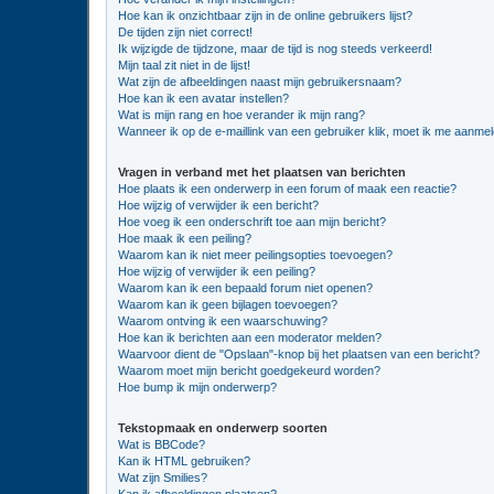
Hoe kan ik onzichtbaar zijn in de online gebruikers lijst?
De tijden zijn niet correct!
Ik wijzigde de tijdzone, maar de tijd is nog steeds verkeerd!
Mijn taal zit niet in de lijst!
Wat zijn de afbeeldingen naast mijn gebruikersnaam?
Hoe kan ik een avatar instellen?
Wat is mijn rang en hoe verander ik mijn rang?
Wanneer ik op de e-maillink van een gebruiker klik, moet ik me aanme
Vragen in verband met het plaatsen van berichten
Hoe plaats ik een onderwerp in een forum of maak een reactie?
Hoe wijzig of verwijder ik een bericht?
Hoe voeg ik een onderschrift toe aan mijn bericht?
Hoe maak ik een peiling?
Waarom kan ik niet meer peilingsopties toevoegen?
Hoe wijzig of verwijder ik een peiling?
Waarom kan ik een bepaald forum niet openen?
Waarom kan ik geen bijlagen toevoegen?
Waarom ontving ik een waarschuwing?
Hoe kan ik berichten aan een moderator melden?
Waarvoor dient de "Opslaan"-knop bij het plaatsen van een bericht?
Waarom moet mijn bericht goedgekeurd worden?
Hoe bump ik mijn onderwerp?
Tekstopmaak en onderwerp soorten
Wat is BBCode?
Kan ik HTML gebruiken?
Wat zijn Smilies?