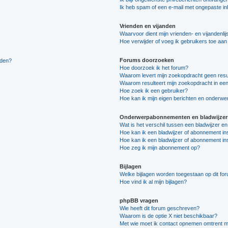
Ik heb spam of een e-mail met ongepaste i
Vrienden en vijanden
Waarvoor dient mijn vrienden- en vijandenlij
Hoe verwijder of voeg ik gebruikers toe aan m
Forums doorzoeken
lden?
Hoe doorzoek ik het forum?
Waarom levert mijn zoekopdracht geen resu
Waarom resulteert mijn zoekopdracht in een
Hoe zoek ik een gebruiker?
Hoe kan ik mijn eigen berichten en onderw
Onderwerpabonnementen en bladwijzer
Wat is het verschil tussen een bladwijzer 
Hoe kan ik een bladwijzer of abonnement in
Hoe kan ik een bladwijzer of abonnement ins
Hoe zeg ik mijn abonnement op?
Bijlagen
Welke bijlagen worden toegestaan op dit fo
Hoe vind ik al mijn bijlagen?
phpBB vragen
Wie heeft dit forum geschreven?
Waarom is de optie X niet beschikbaar?
Met wie moet ik contact opnemen omtrent mis