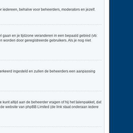
voor iedereen, behalve voor beheerders, moderators en jezelf.
neel gaan en je tijdzone veranderen in een bepaald gebied (vb:
 worden door geregistreerde gebruikers. Als je nog niet
er verkeerd ingesteld en zullen de beheerders een aanpassing
 kunt altijd aan de beheerder vragen of hij het talenpakket, dat
p de website van phpBB Limited (de link staat onderaan iedere