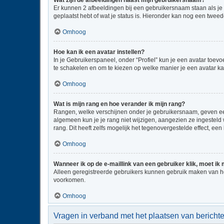
Wat zijn de afbeeldingen naast mijn gebruikersnaam?
Er kunnen 2 afbeeldingen bij een gebruikersnaam staan als je be
geplaatst hebt of wat je status is. Hieronder kan nog een tweed
Omhoog
Hoe kan ik een avatar instellen?
In je Gebruikerspaneel, onder “Profiel” kun je een avatar toe
te schakelen en om te kiezen op welke manier je een avatar ka
Omhoog
Wat is mijn rang en hoe verander ik mijn rang?
Rangen, welke verschijnen onder je gebruikersnaam, geven een 
algemeen kun je je rang niet wijzigen, aangezien ze ingestel
rang. Dit heeft zelfs mogelijk het tegenovergestelde effect, e
Omhoog
Wanneer ik op de e-maillink van een gebruiker klik, moet i
Alleen geregistreerde gebruikers kunnen gebruik maken van he
voorkomen.
Omhoog
Vragen in verband met het plaatsen van bericht