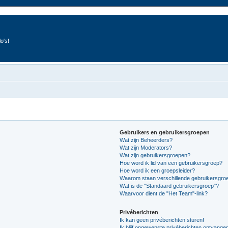
o's!
Gebruikers en gebruikersgroepen
Wat zijn Beheerders?
Wat zijn Moderators?
Wat zijn gebruikersgroepen?
Hoe word ik lid van een gebruikersgroep?
Hoe word ik een groepsleider?
Waarom staan verschillende gebruikersgroe
Wat is de "Standaard gebruikersgroep"?
Waarvoor dient de "Het Team"-link?
Privéberichten
Ik kan geen privéberichten sturen!
Ik blijf ongewenste privéberichten ontvange