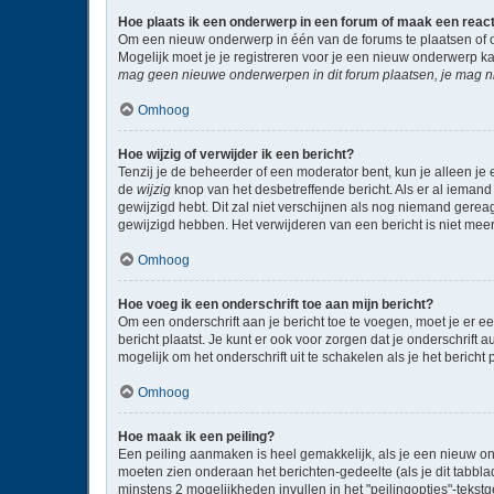
Hoe plaats ik een onderwerp in een forum of maak een reac
Om een nieuw onderwerp in één van de forums te plaatsen of 
Mogelijk moet je je registreren voor je een nieuw onderwerp k
mag geen nieuwe onderwerpen in dit forum plaatsen, je mag ni
Omhoog
Hoe wijzig of verwijder ik een bericht?
Tenzij je de beheerder of een moderator bent, kun je alleen je 
de
wijzig
knop van het desbetreffende bericht. Als er al iemand 
gewijzigd hebt. Dit zal niet verschijnen als nog niemand gere
gewijzigd hebben. Het verwijderen van een bericht is niet mee
Omhoog
Hoe voeg ik een onderschrift toe aan mijn bericht?
Om een onderschrift aan je bericht toe te voegen, moet je er ee
bericht plaatst. Je kunt er ook voor zorgen dat je onderschrift 
mogelijk om het onderschrift uit te schakelen als je het bericht p
Omhoog
Hoe maak ik een peiling?
Een peiling aanmaken is heel gemakkelijk, als je een nieuw on
moeten zien onderaan het berichten-gedeelte (als je dit tabblad 
minstens 2 mogelijkheden invullen in het "peilingopties"-tekst