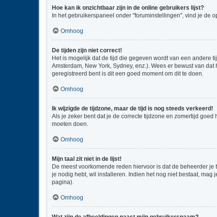
Hoe kan ik onzichtbaar zijn in de online gebruikers lijst?
In het gebruikerspaneel onder "foruminstellingen", vind je de o
Omhoog
De tijden zijn niet correct!
Het is mogelijk dat de tijd die gegeven wordt van een andere ti
Amsterdam, New York, Sydney, enz.). Wees er bewust van dat he
geregistreerd bent is dit een goed moment om dit te doen.
Omhoog
Ik wijzigde de tijdzone, maar de tijd is nog steeds verkeerd!
Als je zeker bent dat je de correcte tijdzone en zomertijd goed
moeten doen.
Omhoog
Mijn taal zit niet in de lijst!
De meest voorkomende reden hiervoor is dat de beheerder je taal
je nodig hebt, wil installeren. Indien het nog niet bestaat, m
pagina).
Omhoog