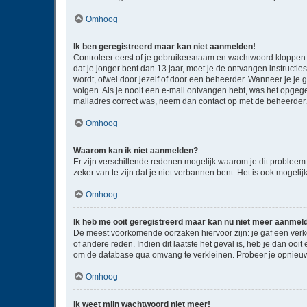
Omhoog
Ik ben geregistreerd maar kan niet aanmelden!
Controleer eerst of je gebruikersnaam en wachtwoord kloppen. I
dat je jonger bent dan 13 jaar, moet je de ontvangen instructi
wordt, ofwel door jezelf of door een beheerder. Wanneer je je 
volgen. Als je nooit een e-mail ontvangen hebt, was het opgege
mailadres correct was, neem dan contact op met de beheerder.
Omhoog
Waarom kan ik niet aanmelden?
Er zijn verschillende redenen mogelijk waarom je dit probleem
zeker van te zijn dat je niet verbannen bent. Het is ook mogeli
Omhoog
Ik heb me ooit geregistreerd maar kan nu niet meer aanmel
De meest voorkomende oorzaken hiervoor zijn: je gaf een verk
of andere reden. Indien dit laatste het geval is, heb je dan oo
om de database qua omvang te verkleinen. Probeer je opnieuw 
Omhoog
Ik weet mijn wachtwoord niet meer!