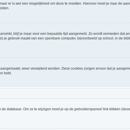
 maar er is wel een mogelijkheid om deze te resetten. Hiervoor moet je naar de a
elden.
aanvinkt, blijf je maar voor een bepaalde tijd aangemeld. Zo wordt vermeden dat a
ls je gebruik maakt van een openbare computer, bijvoorbeeld op school, in de biblio
ijn aangemaakt, weer verwijderd worden. Deze cookies zorgen ervoor dat je aangem
en hebt.
n de database. Om ze te wijzigen moet je op de
gebruikerspaneel
link klikken (dez