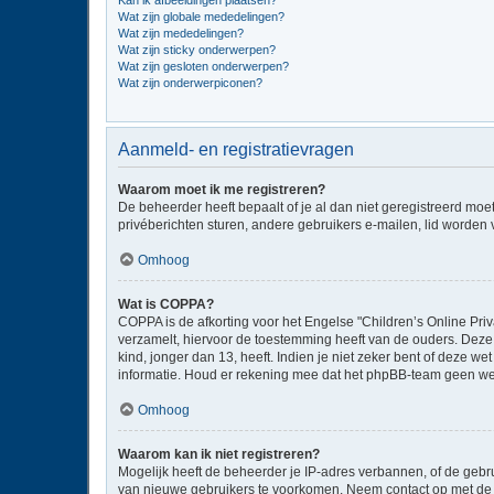
Kan ik afbeeldingen plaatsen?
Wat zijn globale mededelingen?
Wat zijn mededelingen?
Wat zijn sticky onderwerpen?
Wat zijn gesloten onderwerpen?
Wat zijn onderwerpiconen?
Aanmeld- en registratievragen
Waarom moet ik me registreren?
De beheerder heeft bepaalt of je al dan niet geregistreerd moe
privéberichten sturen, andere gebruikers e-mailen, lid worden
Omhoog
Wat is COPPA?
COPPA is de afkorting voor het Engelse "Children’s Online Priv
verzamelt, hiervoor de toestemming heeft van de ouders. Deze
kind, jonger dan 13, heeft. Indien je niet zeker bent of deze w
informatie. Houd er rekening mee dat het phpBB-team geen wette
Omhoog
Waarom kan ik niet registreren?
Mogelijk heeft de beheerder je IP-adres verbannen, of de gebru
van nieuwe gebruikers te voorkomen. Neem contact op met de 