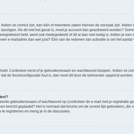
ndien ze correct zijn, kan één of meerdere zaken hiervan de oorzaak zijn. Indien C
es opvolgen. Als dit niet het geval is, moet je account dan geactiveerd worden? S
geregistreerd hebt, werd ook medegedeeld of dit al dan niet nodig is. Indien je een
ven e-mailadres dan wel juist? Één van de redenen van activatie is om het aantal va
 hebt. Controleer eerst of je gebruikersnaam en wachtwoord kloppen. Indien ze cor
jk dat de forumconfiguratie fout is, dan moet dit door de beheerder opgelost worden.
den!?
eerde gebruikersnaam of wachtwoord op (controleer de e-mail met je registratie g
it een bericht geplaatst? Het is normaal dat forums om de zoveel tijd gebruikers, di
te registreren en meng je in de discussies.