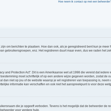
Hoe neem ik contact op met een beheerder
t zijn om berichten te plaatsen. Hoe dan ook, als je geregistreerd bent kun je meer
 van gebruikersgroepen, enz. Het registreren duurt maar even, dus we raden het ze
acy and Protection Act". Dit is een Amerikaanse wet uit 1998 die vereist dat ieder
 toestemming moet schriftelijk of op een andere wijze gegeven worden, zodat de 
et al dan niet op jou of de website waarop je wil registreren van toepassing is, ne
lijke informatie kan verschaffen en ook niet het aanspreekpunt is voor deze wetge
ikersnaam die je opgeeft verboden. Tevens is het mogelijk dat de beheerder de regi
beheerder voor verdere hulp.