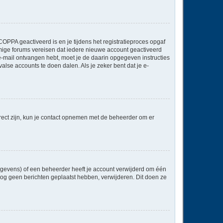
OPPA geactiveerd is en je tijdens het registratieproces opgaf
ommige forums vereisen dat iedere nieuwe account geactiveerd
 e-mail ontvangen hebt, moet je de daarin opgegeven instructies
lse accounts te doen dalen. Als je zeker bent dat je e-
rect zijn, kun je contact opnemen met de beheerder om er
egevens) of een beheerder heeft je account verwijderd om één
e nog geen berichten geplaatst hebben, verwijderen. Dit doen ze