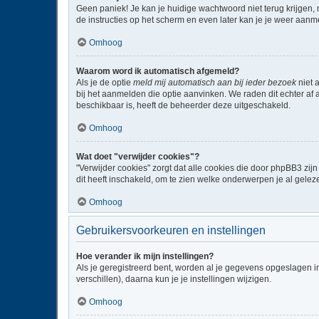
Geen paniek! Je kan je huidige wachtwoord niet terug krijgen,
de instructies op het scherm en even later kan je je weer aanm
Omhoog
Waarom word ik automatisch afgemeld?
Als je de optie
meld mij automatisch aan bij ieder bezoek
niet 
bij het aanmelden die optie aanvinken. We raden dit echter af a
beschikbaar is, heeft de beheerder deze uitgeschakeld.
Omhoog
Wat doet "verwijder cookies"?
"Verwijder cookies" zorgt dat alle cookies die door phpBB3 z
dit heeft inschakeld, om te zien welke onderwerpen je al gelez
Omhoog
Gebruikersvoorkeuren en instellingen
Hoe verander ik mijn instellingen?
Als je geregistreerd bent, worden al je gegevens opgeslagen i
verschillen), daarna kun je je instellingen wijzigen.
Omhoog