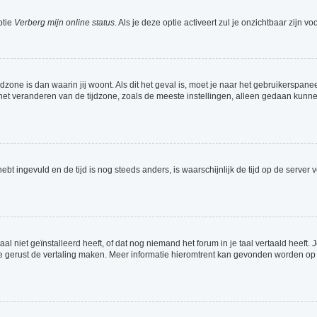
ptie
Verberg mijn online status
. Als je deze optie activeert zul je onzichtbaar zijn 
jdzone is dan waarin jij woont. Als dit het geval is, moet je naar het gebruikerspa
t veranderen van de tijdzone, zoals de meeste instellingen, alleen gedaan kunnen
 hebt ingevuld en de tijd is nog steeds anders, is waarschijnlijk de tijd op de serv
 niet geïnstalleerd heeft, of dat nog niemand het forum in je taal vertaald heeft. Je
ag je gerust de vertaling maken. Meer informatie hieromtrent kan gevonden worden o