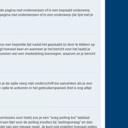
l de pagina met onderwerpen of in een bepaald onderwerp.
 pagina met onderwerpen of in een onderwerp (de lijst met
je
r een beperkte tijd nadat het geplaatst is) door te klikken op
gt hoeveel keer en wanneer je het bericht voor het laatst je
Zij kunnen wel een mededeling toevoegen, waarom ze je bericht
n je de optie
voeg mijn onderschrift toe
aanvinken als je een
optie te activeren in het gebruikerspaneel (het is nog altijd
rmissies voor hebt) zou je een "voeg peiling toe" tabblad
een titel voor de peiling invullen bij "peilingsvraag" en dan
ddel van een nieuwe regel. Je kunt ook instellen hoeveel opties