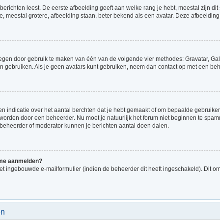
richten leest. De eerste afbeelding geeft aan welke rang je hebt, meestal zijn dit 
e, meestal grotere, afbeelding staan, beter bekend als een avatar. Deze afbeelding 
voegen door gebruik te maken van één van de volgende vier methodes: Gravatar, Gale
n gebruiken. Als je geen avatars kunt gebruiken, neem dan contact op met een beh
indicatie over het aantal berchten dat je hebt gemaakt of om bepaalde gebruikers 
d worden door een beheerder. Nu moet je natuurlijk het forum niet beginnen te sp
en beheerder of moderator kunnen je berichten aantal doen dalen.
k me aanmelden?
t ingebouwde e-mailformulier (indien de beheerder dit heeft ingeschakeld). Dit o
en