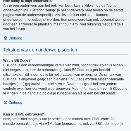
Hoe bump ik mijn onderwerp?
Als je een onderwerp aan het bekijken bent, kan je klikken op de "bump
onderwerp" link. Hierdoor "bump" je het onderwerp naar boven op de eerste
pagina van de onderwerpenlijst. Als deze link er niet staat, kunnen
onderwerpen niet gebumpt worden. Een onderwerp kan ook gebumpt worden
door een antwoord te plaatsen, maar hou hierbij wel rekening met de regels
van het forum.
Omhoog
Tekstopmaak en onderwerp soorten
Wat is BBCode?
BBCode is een vereenvoudigde versie van html, het gebruik ervan is al dan
niet toegestaan door de beheerder (je kunt BBCode ook per bericht
uitschakelen, dit is een optie bij het plaatsen van je bericht). De syntax van
BBCode is ongeveer gelijk aan die van HTML, tags worden tussen vierkante
haakjes [ en ] geplaatst, dus niet < en >. Daarnaast geeft het een grotere
controle over hoe iets wordt weergegeven. Meer informatie omtrent BBCode is
te vinden in de handleiding die je kunt openen als je een bericht plaatst.
Omhoog
Kan ik HTML gebruiken?
Nee, het is niet mogelijk om je bericht op te maken met HTML code. De
meeste opmaak die je via HTML kan toepassen is ook via BBCode mogelijk.