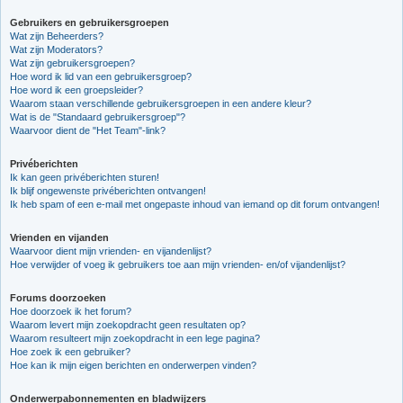
Gebruikers en gebruikersgroepen
Wat zijn Beheerders?
Wat zijn Moderators?
Wat zijn gebruikersgroepen?
Hoe word ik lid van een gebruikersgroep?
Hoe word ik een groepsleider?
Waarom staan verschillende gebruikersgroepen in een andere kleur?
Wat is de "Standaard gebruikersgroep"?
Waarvoor dient de "Het Team"-link?
Privéberichten
Ik kan geen privéberichten sturen!
Ik blijf ongewenste privéberichten ontvangen!
Ik heb spam of een e-mail met ongepaste inhoud van iemand op dit forum ontvangen!
Vrienden en vijanden
Waarvoor dient mijn vrienden- en vijandenlijst?
Hoe verwijder of voeg ik gebruikers toe aan mijn vrienden- en/of vijandenlijst?
Forums doorzoeken
Hoe doorzoek ik het forum?
Waarom levert mijn zoekopdracht geen resultaten op?
Waarom resulteert mijn zoekopdracht in een lege pagina?
Hoe zoek ik een gebruiker?
Hoe kan ik mijn eigen berichten en onderwerpen vinden?
Onderwerpabonnementen en bladwijzers