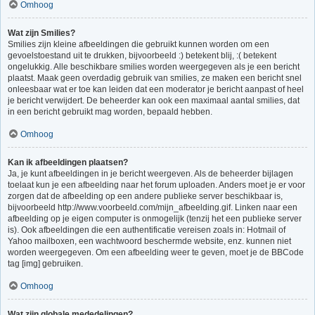
Omhoog
Wat zijn Smilies?
Smilies zijn kleine afbeeldingen die gebruikt kunnen worden om een
gevoelstoestand uit te drukken, bijvoorbeeld :) betekent blij, :( betekent
ongelukkig. Alle beschikbare smilies worden weergegeven als je een bericht
plaatst. Maak geen overdadig gebruik van smilies, ze maken een bericht snel
onleesbaar wat er toe kan leiden dat een moderator je bericht aanpast of heel
je bericht verwijdert. De beheerder kan ook een maximaal aantal smilies, dat
in een bericht gebruikt mag worden, bepaald hebben.
Omhoog
Kan ik afbeeldingen plaatsen?
Ja, je kunt afbeeldingen in je bericht weergeven. Als de beheerder bijlagen
toelaat kun je een afbeelding naar het forum uploaden. Anders moet je er voor
zorgen dat de afbeelding op een andere publieke server beschikbaar is,
bijvoorbeeld http://www.voorbeeld.com/mijn_afbeelding.gif. Linken naar een
afbeelding op je eigen computer is onmogelijk (tenzij het een publieke server
is). Ook afbeeldingen die een authentificatie vereisen zoals in: Hotmail of
Yahoo mailboxen, een wachtwoord beschermde website, enz. kunnen niet
worden weergegeven. Om een afbeelding weer te geven, moet je de BBCode
tag [img] gebruiken.
Omhoog
Wat zijn globale mededelingen?