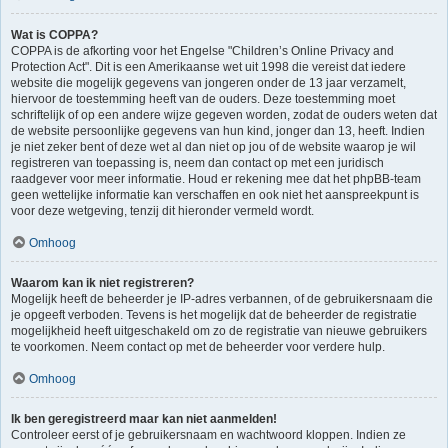
Wat is COPPA?
COPPA is de afkorting voor het Engelse "Children’s Online Privacy and
Protection Act". Dit is een Amerikaanse wet uit 1998 die vereist dat iedere
website die mogelijk gegevens van jongeren onder de 13 jaar verzamelt,
hiervoor de toestemming heeft van de ouders. Deze toestemming moet
schriftelijk of op een andere wijze gegeven worden, zodat de ouders weten dat
de website persoonlijke gegevens van hun kind, jonger dan 13, heeft. Indien
je niet zeker bent of deze wet al dan niet op jou of de website waarop je wil
registreren van toepassing is, neem dan contact op met een juridisch
raadgever voor meer informatie. Houd er rekening mee dat het phpBB-team
geen wettelijke informatie kan verschaffen en ook niet het aanspreekpunt is
voor deze wetgeving, tenzij dit hieronder vermeld wordt.
Omhoog
Waarom kan ik niet registreren?
Mogelijk heeft de beheerder je IP-adres verbannen, of de gebruikersnaam die
je opgeeft verboden. Tevens is het mogelijk dat de beheerder de registratie
mogelijkheid heeft uitgeschakeld om zo de registratie van nieuwe gebruikers
te voorkomen. Neem contact op met de beheerder voor verdere hulp.
Omhoog
Ik ben geregistreerd maar kan niet aanmelden!
Controleer eerst of je gebruikersnaam en wachtwoord kloppen. Indien ze