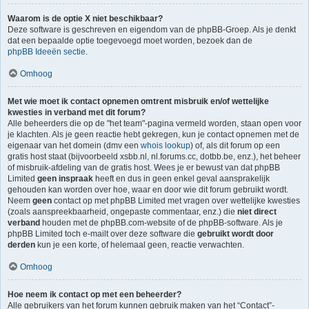
Waarom is de optie X niet beschikbaar?
Deze software is geschreven en eigendom van de phpBB-Groep. Als je denkt
dat een bepaalde optie toegevoegd moet worden, bezoek dan de
phpBB Ideeën sectie
.
Omhoog
Met wie moet ik contact opnemen omtrent misbruik en/of wettelijke
kwesties in verband met dit forum?
Alle beheerders die op de "het team"-pagina vermeld worden, staan open voor
je klachten. Als je geen reactie hebt gekregen, kun je contact opnemen met de
eigenaar van het domein (dmv een
whois lookup
) of, als dit forum op een
gratis host staat (bijvoorbeeld xsbb.nl, nl.forums.cc, dotbb.be, enz.), het beheer
of misbruik-afdeling van de gratis host. Wees je er bewust van dat phpBB
Limited
geen inspraak
heeft en dus in geen enkel geval aansprakelijk
gehouden kan worden over hoe, waar en door wie dit forum gebruikt wordt.
Neem
geen
contact op met phpBB Limited met vragen over wettelijke kwesties
(zoals aanspreekbaarheid, ongepaste commentaar, enz.) die
niet direct
verband
houden met de phpBB.com-website of de phpBB-software. Als je
phpBB Limited toch e-mailt over deze software die
gebruikt wordt door
derden
kun je een korte, of helemaal geen, reactie verwachten.
Omhoog
Hoe neem ik contact op met een beheerder?
Alle gebruikers van het forum kunnen gebruik maken van het “Contact”-