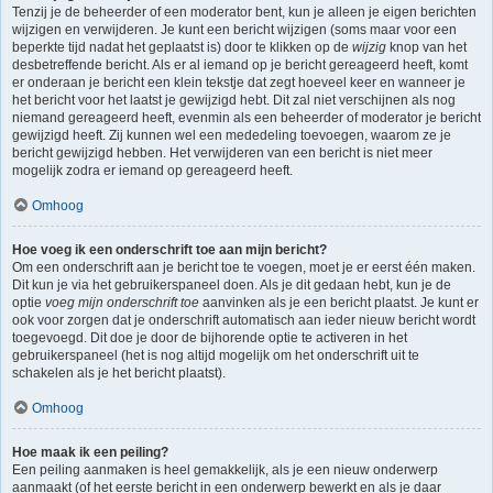
Tenzij je de beheerder of een moderator bent, kun je alleen je eigen berichten
wijzigen en verwijderen. Je kunt een bericht wijzigen (soms maar voor een
beperkte tijd nadat het geplaatst is) door te klikken op de
wijzig
knop van het
desbetreffende bericht. Als er al iemand op je bericht gereageerd heeft, komt
er onderaan je bericht een klein tekstje dat zegt hoeveel keer en wanneer je
het bericht voor het laatst je gewijzigd hebt. Dit zal niet verschijnen als nog
niemand gereageerd heeft, evenmin als een beheerder of moderator je bericht
gewijzigd heeft. Zij kunnen wel een mededeling toevoegen, waarom ze je
bericht gewijzigd hebben. Het verwijderen van een bericht is niet meer
mogelijk zodra er iemand op gereageerd heeft.
Omhoog
Hoe voeg ik een onderschrift toe aan mijn bericht?
Om een onderschrift aan je bericht toe te voegen, moet je er eerst één maken.
Dit kun je via het gebruikerspaneel doen. Als je dit gedaan hebt, kun je de
optie
voeg mijn onderschrift toe
aanvinken als je een bericht plaatst. Je kunt er
ook voor zorgen dat je onderschrift automatisch aan ieder nieuw bericht wordt
toegevoegd. Dit doe je door de bijhorende optie te activeren in het
gebruikerspaneel (het is nog altijd mogelijk om het onderschrift uit te
schakelen als je het bericht plaatst).
Omhoog
Hoe maak ik een peiling?
Een peiling aanmaken is heel gemakkelijk, als je een nieuw onderwerp
aanmaakt (of het eerste bericht in een onderwerp bewerkt en als je daar