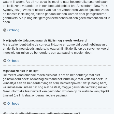
waarin jij woont. Als dit het geval is, moet je naar het gebruikerspaneel gaan
en je tijdzone veranderen in een bepaald gebied (vb: Amsterdam, New York,
Sydney, enz.). Wees er bewust van dat het veranderen van de tijdzone, zoals
de meeste instellingen, alleen gedaan kunnen worden door geregistreerde
gebruikers. Als je nog niet geregistreerd bent is dit een goed moment om dit te
doen.
Omhoog
Ik wijzigde de tijdzone, maar de tijd is nog steeds verkeerd!
Als je zeker bent dat je de correcte tijdzone en zomertijd goed hebt ingevuld
en de tijd is nog steeds anders, is waarschijnlijk de tijd op de server verkeerd
ingesteld en zullen de beheerders een aanpassing moeten doen.
Omhoog
Mijn taal zit niet in de lijst!
De meest voorkomende reden hiervoor is dat de beheerder je taal niet
geïnstalleerd heeft, of dat nog niemand het forum in je taal vertaald heeft. Je
kunt altijd aan de beheerder vragen of hij het talenpakket, dat je nodig hebt,
wil installeren. Indien het nog niet bestaat, mag je gerust de vertaling maken.
Meer informatie hieromtrent kan gevonden worden op de website van phpBB
Limited (de link staat onderaan iedere pagina).
Omhoog
Wat zijn de afbeeldingen naast mijn gebruikersnaam?