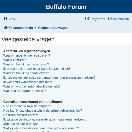
Buffalo Forum
V&A
Registreer
Aanmelden
Forumoverzicht
Veelgestelde vragen
Veelgestelde vragen
Aanmeld- en registratievragen
Waarom moet ik me registreren?
Wat is COPPA?
Waarom kan ik niet registreren?
Ik ben geregistreerd maar kan niet aanmelden!
Waarom kan ik niet aanmelden?
Ik heb me ooit geregistreerd maar kan nu niet meer aanmelden!?
Ik weet mijn wachtwoord niet meer!
Waarom word ik automatisch afgemeld?
Wat doet "verwijder cookies"?
Gebruikersvoorkeuren en instellingen
Hoe verander ik mijn instellingen?
Hoe kan ik onzichtbaar zijn in de online gebruikers lijst?
De tijden zijn niet correct!
Ik wijzigde de tijdzone, maar de tijd is nog steeds verkeerd!
Mijn taal zit niet in de lijst!
Wat zijn de afbeeldingen naast mijn gebruikersnaam?