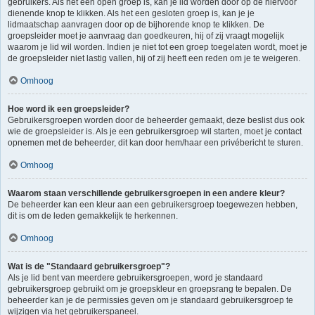
gebruikers. Als het een open groep is, kan je lid worden door op de hiervoor
dienende knop te klikken. Als het een gesloten groep is, kan je je
lidmaatschap aanvragen door op de bijhorende knop te klikken. De
groepsleider moet je aanvraag dan goedkeuren, hij of zij vraagt mogelijk
waarom je lid wil worden. Indien je niet tot een groep toegelaten wordt, moet je
de groepsleider niet lastig vallen, hij of zij heeft een reden om je te weigeren.
Omhoog
Hoe word ik een groepsleider?
Gebruikersgroepen worden door de beheerder gemaakt, deze beslist dus ook
wie de groepsleider is. Als je een gebruikersgroep wil starten, moet je contact
opnemen met de beheerder, dit kan door hem/haar een privébericht te sturen.
Omhoog
Waarom staan verschillende gebruikersgroepen in een andere kleur?
De beheerder kan een kleur aan een gebruikersgroep toegewezen hebben,
dit is om de leden gemakkelijk te herkennen.
Omhoog
Wat is de "Standaard gebruikersgroep"?
Als je lid bent van meerdere gebruikersgroepen, word je standaard
gebruikersgroep gebruikt om je groepskleur en groepsrang te bepalen. De
beheerder kan je de permissies geven om je standaard gebruikersgroep te
wijzigen via het gebruikerspaneel.