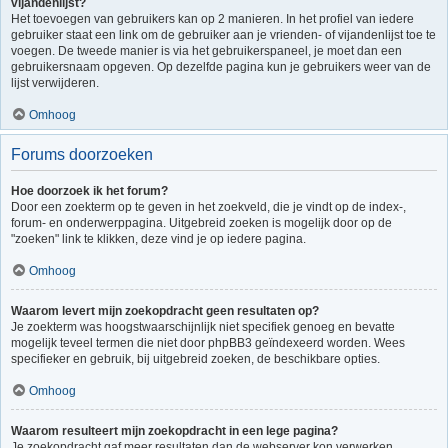
vijandenlijst?
Het toevoegen van gebruikers kan op 2 manieren. In het profiel van iedere
gebruiker staat een link om de gebruiker aan je vrienden- of vijandenlijst toe te
voegen. De tweede manier is via het gebruikerspaneel, je moet dan een
gebruikersnaam opgeven. Op dezelfde pagina kun je gebruikers weer van de
lijst verwijderen.
Omhoog
Forums doorzoeken
Hoe doorzoek ik het forum?
Door een zoekterm op te geven in het zoekveld, die je vindt op de index-,
forum- en onderwerppagina. Uitgebreid zoeken is mogelijk door op de
"zoeken" link te klikken, deze vind je op iedere pagina.
Omhoog
Waarom levert mijn zoekopdracht geen resultaten op?
Je zoekterm was hoogstwaarschijnlijk niet specifiek genoeg en bevatte
mogelijk teveel termen die niet door phpBB3 geïndexeerd worden. Wees
specifieker en gebruik, bij uitgebreid zoeken, de beschikbare opties.
Omhoog
Waarom resulteert mijn zoekopdracht in een lege pagina?
Je zoekopdracht gaf meer resultaten dan de webserver kon verwerken.