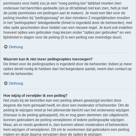
permissies voor hebt) zou je een "voeg peiling toe" tabblad moeten zien
onderaan het berichten-gedeelte (als je dit tabblad niet kan zien, heb je niet
de juiste permissies om peilingen aan te maken). Je moet een titel voor de
peiling invullen bij "peilingsvraag" en dan minstens 2 mogelijkheden invullen
in het "peilingopties"-tekstgedeelte (limiet is ingesteld door de beheerder), met
elke optie gescheiden door middel van een nieuwe regel. Je kunt ook instellen
hoeveel opties een gebruiker mag kiezen onder "opties per gebruiker" en een
tijdslimiet in dagen voor de peiling (0 is een peiling van oneindige duur).
Omhoog
Waarom kan ik niet meer peilingsopties toevoegen?
De limiet voor de peilingsopties is ingesteld door de beheerder. Indien je meer
opties denkt nodig te hebben dan het toegestane aantal, neem dan contact op
met de beheerder.
Omhoog
Hoe wijzig of verwijder ik een peiling?
Net zoals bij de berichten kan een peiling alleen gewijzigd worden door
degene die hem gemaakt heeft, en door een moderator of beheerder. Om de
peiling te wijzigen moet je het allereerste bericht van het onderwerp wijzigen
(hieraan is de peiling gekoppeld). Als er nog geen stemmen zijn uitgebracht,
kunnen gebruikers de peiling verwijderen of iedere peilingsoptie wijzigen.
Maar, als er reeds gestemd is, dan kunnen alleen moderators of beheerders
hem wijzigen of verwijderen. Dit om te voorkomen dat gebruikers een peiling
maken en deze daarna vervalsen door de opties te wijzigen.