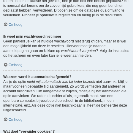
reden. Indien dit laatste het geval is, heb je dan ooit een bericht geplaatst? Het
is normaal dat forums om de zoveel tijd gebruikers, die nog geen berichten
geplaatst hebben, verwijderen. Dit doen ze om de database qua omvang te
verkleinen. Probeer je opnieuw te registreren en meng je in de discussies.
Omhoog
Ik weet mijn wachtwoord niet meer!
Geen paniek! Je kan je huidige wachtwoord niet terug krijgen, maar er is wel
een mogelijkheid om deze te resetten. Hiervoor moet je naar de
aanmeldpagina gaan en klikken op
wachtwoord vergeten?
. Volg de instructies
op het scherm en even later kan je je weer aanmelden.
Omhoog
Waarom word ik automatisch afgemeld?
Als je de optie
meld mij automatisch aan bij ieder bezoek
niet aanvinkt, blijf je
maar voor een bepaalde tijd aangemeld. Zo wordt vermeden dat anderen je
account misbruiken. Om aangemeld te blijven, moet je bij het aanmelden die
optie aanvinken. We raden dit echter af als je gebruik maakt van een
openbare computer, bijvoorbeeld op school, in de bibliotheek, in een
internetcafé, enz. Als deze optie niet beschikbaar is, heeft de beheerder deze
uitgeschakeld.
Omhoog
Wat doet "verwijder cookies"?