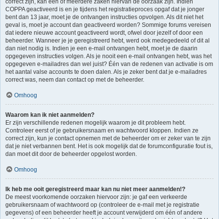
correct zijn, kan één of meerdere zaken hiervan de oorzaak zijn. Indien
COPPA geactiveerd is en je tijdens het registratieproces opgaf dat je jonger
bent dan 13 jaar, moet je de ontvangen instructies opvolgen. Als dit niet het
geval is, moet je account dan geactiveerd worden? Sommige forums vereisen
dat iedere nieuwe account geactiveerd wordt, ofwel door jezelf of door een
beheerder. Wanneer je je geregistreerd hebt, werd ook medegedeeld of dit al
dan niet nodig is. Indien je een e-mail ontvangen hebt, moet je de daarin
opgegeven instructies volgen. Als je nooit een e-mail ontvangen hebt, was het
opgegeven e-mailadres dan wel juist? Één van de redenen van activatie is om
het aantal valse accounts te doen dalen. Als je zeker bent dat je e-mailadres
correct was, neem dan contact op met de beheerder.
Omhoog
Waarom kan ik niet aanmelden?
Er zijn verschillende redenen mogelijk waarom je dit probleem hebt.
Controleer eerst of je gebruikersnaam en wachtwoord kloppen. Indien ze
correct zijn, kun je contact opnemen met de beheerder om er zeker van te zijn
dat je niet verbannen bent. Het is ook mogelijk dat de forumconfiguratie fout is,
dan moet dit door de beheerder opgelost worden.
Omhoog
Ik heb me ooit geregistreerd maar kan nu niet meer aanmelden!?
De meest voorkomende oorzaken hiervoor zijn: je gaf een verkeerde
gebruikersnaam of wachtwoord op (controleer de e-mail met je registratie
gegevens) of een beheerder heeft je account verwijderd om één of andere