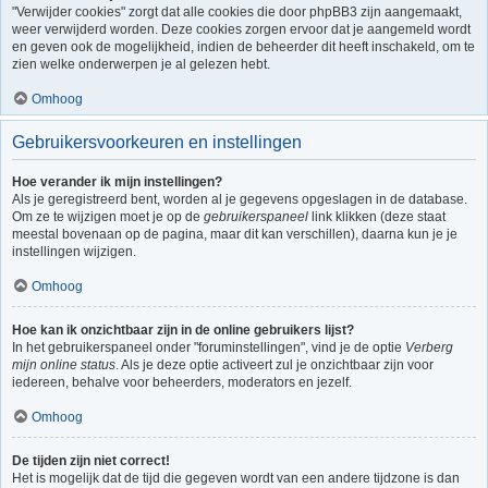
"Verwijder cookies" zorgt dat alle cookies die door phpBB3 zijn aangemaakt,
weer verwijderd worden. Deze cookies zorgen ervoor dat je aangemeld wordt
en geven ook de mogelijkheid, indien de beheerder dit heeft inschakeld, om te
zien welke onderwerpen je al gelezen hebt.
Omhoog
Gebruikersvoorkeuren en instellingen
Hoe verander ik mijn instellingen?
Als je geregistreerd bent, worden al je gegevens opgeslagen in de database.
Om ze te wijzigen moet je op de
gebruikerspaneel
link klikken (deze staat
meestal bovenaan op de pagina, maar dit kan verschillen), daarna kun je je
instellingen wijzigen.
Omhoog
Hoe kan ik onzichtbaar zijn in de online gebruikers lijst?
In het gebruikerspaneel onder "foruminstellingen", vind je de optie
Verberg
mijn online status
. Als je deze optie activeert zul je onzichtbaar zijn voor
iedereen, behalve voor beheerders, moderators en jezelf.
Omhoog
De tijden zijn niet correct!
Het is mogelijk dat de tijd die gegeven wordt van een andere tijdzone is dan