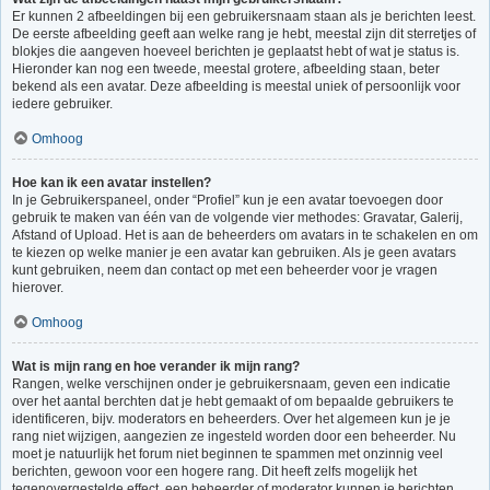
Er kunnen 2 afbeeldingen bij een gebruikersnaam staan als je berichten leest.
De eerste afbeelding geeft aan welke rang je hebt, meestal zijn dit sterretjes of
blokjes die aangeven hoeveel berichten je geplaatst hebt of wat je status is.
Hieronder kan nog een tweede, meestal grotere, afbeelding staan, beter
bekend als een avatar. Deze afbeelding is meestal uniek of persoonlijk voor
iedere gebruiker.
Omhoog
Hoe kan ik een avatar instellen?
In je Gebruikerspaneel, onder “Profiel” kun je een avatar toevoegen door
gebruik te maken van één van de volgende vier methodes: Gravatar, Galerij,
Afstand of Upload. Het is aan de beheerders om avatars in te schakelen en om
te kiezen op welke manier je een avatar kan gebruiken. Als je geen avatars
kunt gebruiken, neem dan contact op met een beheerder voor je vragen
hierover.
Omhoog
Wat is mijn rang en hoe verander ik mijn rang?
Rangen, welke verschijnen onder je gebruikersnaam, geven een indicatie
over het aantal berchten dat je hebt gemaakt of om bepaalde gebruikers te
identificeren, bijv. moderators en beheerders. Over het algemeen kun je je
rang niet wijzigen, aangezien ze ingesteld worden door een beheerder. Nu
moet je natuurlijk het forum niet beginnen te spammen met onzinnig veel
berichten, gewoon voor een hogere rang. Dit heeft zelfs mogelijk het
tegenovergestelde effect, een beheerder of moderator kunnen je berichten