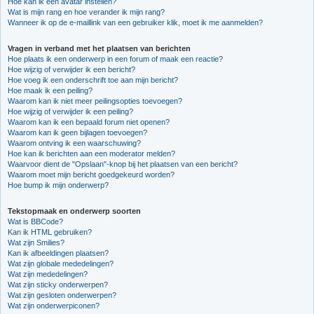
Hoe kan ik een avatar instellen?
Wat is mijn rang en hoe verander ik mijn rang?
Wanneer ik op de e-maillink van een gebruiker klik, moet ik me aanmelden?
Vragen in verband met het plaatsen van berichten
Hoe plaats ik een onderwerp in een forum of maak een reactie?
Hoe wijzig of verwijder ik een bericht?
Hoe voeg ik een onderschrift toe aan mijn bericht?
Hoe maak ik een peiling?
Waarom kan ik niet meer peilingsopties toevoegen?
Hoe wijzig of verwijder ik een peiling?
Waarom kan ik een bepaald forum niet openen?
Waarom kan ik geen bijlagen toevoegen?
Waarom ontving ik een waarschuwing?
Hoe kan ik berichten aan een moderator melden?
Waarvoor dient de "Opslaan"-knop bij het plaatsen van een bericht?
Waarom moet mijn bericht goedgekeurd worden?
Hoe bump ik mijn onderwerp?
Tekstopmaak en onderwerp soorten
Wat is BBCode?
Kan ik HTML gebruiken?
Wat zijn Smilies?
Kan ik afbeeldingen plaatsen?
Wat zijn globale mededelingen?
Wat zijn mededelingen?
Wat zijn sticky onderwerpen?
Wat zijn gesloten onderwerpen?
Wat zijn onderwerpiconen?