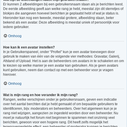
Er kunnen 2 afbeeldingen bij een gebruikersnaam staan als je berichten leest.
De eerste afbeelding geeft aan welke rang je hebt, meestal zijn dit sterretjes of
blokjes die aangeven hoeveel berichten je geplaatst hebt of wat je status is.
Hieronder kan nog een tweede, meestal grotere, afbeelding staan, beter
bekend als een avatar. Deze afbeelding is meestal uniek of persoonlijk voor
iedere gebruiker.
Omhoog
Hoe kan ik een avatar instellen?
In je Gebruikerspaneel, onder “Profiel” kun je een avatar toevoegen door
gebruik te maken van één van de volgende vier methodes: Gravatar, Galerij,
Afstand of Upload. Het is aan de beheerders om avatars in te schakelen en om
te kiezen op welke manier je een avatar kan gebruiken. Als je geen avatars
kunt gebruiken, neem dan contact op met een beheerder voor je vragen
hierover.
Omhoog
Wat is mijn rang en hoe verander ik mijn rang?
Rangen, welke verschijnen onder je gebruikersnaam, geven een indicatie
over het aantal berchten dat je hebt gemaakt of om bepaalde gebruikers te
identificeren, bijv. moderators en beheerders. Over het algemeen kun je je
rang niet wijzigen, aangezien ze ingesteld worden door een beheerder. Nu
moet je natuurlijk het forum niet beginnen te spammen met onzinnig veel
berichten, gewoon voor een hogere rang. Dit heeft zelfs mogelijk het
tegenovergestelde effect, een beheerder of moderator kunnen je berichten