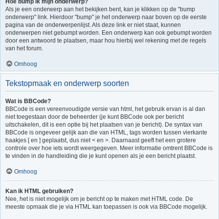
Hoe bump ik mijn onderwerp?
Als je een onderwerp aan het bekijken bent, kan je klikken op de "bump
onderwerp" link. Hierdoor "bump" je het onderwerp naar boven op de eerste
pagina van de onderwerpenlijst. Als deze link er niet staat, kunnen
onderwerpen niet gebumpt worden. Een onderwerp kan ook gebumpt worden
door een antwoord te plaatsen, maar hou hierbij wel rekening met de regels
van het forum.
Omhoog
Tekstopmaak en onderwerp soorten
Wat is BBCode?
BBCode is een vereenvoudigde versie van html, het gebruik ervan is al dan
niet toegestaan door de beheerder (je kunt BBCode ook per bericht
uitschakelen, dit is een optie bij het plaatsen van je bericht). De syntax van
BBCode is ongeveer gelijk aan die van HTML, tags worden tussen vierkante
haakjes [ en ] geplaatst, dus niet < en >. Daarnaast geeft het een grotere
controle over hoe iets wordt weergegeven. Meer informatie omtrent BBCode is
te vinden in de handleiding die je kunt openen als je een bericht plaatst.
Omhoog
Kan ik HTML gebruiken?
Nee, het is niet mogelijk om je bericht op te maken met HTML code. De
meeste opmaak die je via HTML kan toepassen is ook via BBCode mogelijk.