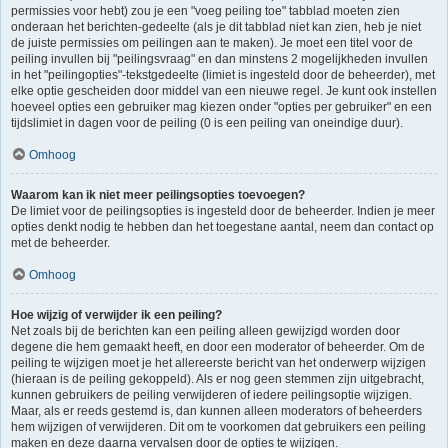
permissies voor hebt) zou je een "voeg peiling toe" tabblad moeten zien
onderaan het berichten-gedeelte (als je dit tabblad niet kan zien, heb je niet
de juiste permissies om peilingen aan te maken). Je moet een titel voor de
peiling invullen bij "peilingsvraag" en dan minstens 2 mogelijkheden invullen
in het "peilingopties"-tekstgedeelte (limiet is ingesteld door de beheerder), met
elke optie gescheiden door middel van een nieuwe regel. Je kunt ook instellen
hoeveel opties een gebruiker mag kiezen onder "opties per gebruiker" en een
tijdslimiet in dagen voor de peiling (0 is een peiling van oneindige duur).
Omhoog
Waarom kan ik niet meer peilingsopties toevoegen?
De limiet voor de peilingsopties is ingesteld door de beheerder. Indien je meer
opties denkt nodig te hebben dan het toegestane aantal, neem dan contact op
met de beheerder.
Omhoog
Hoe wijzig of verwijder ik een peiling?
Net zoals bij de berichten kan een peiling alleen gewijzigd worden door
degene die hem gemaakt heeft, en door een moderator of beheerder. Om de
peiling te wijzigen moet je het allereerste bericht van het onderwerp wijzigen
(hieraan is de peiling gekoppeld). Als er nog geen stemmen zijn uitgebracht,
kunnen gebruikers de peiling verwijderen of iedere peilingsoptie wijzigen.
Maar, als er reeds gestemd is, dan kunnen alleen moderators of beheerders
hem wijzigen of verwijderen. Dit om te voorkomen dat gebruikers een peiling
maken en deze daarna vervalsen door de opties te wijzigen.