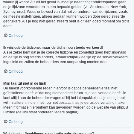
waarin jij woont. Als dit het geval is, moet je naar het gebruikerspaneel gaan
en je tijdzone veranderen in een bepaald gebied (vb: Amsterdam, New York,
Sydney, enz.). Wees er bewust van dat het veranderen van de tijdzone, zoals
de meeste instellingen, alleen gedaan kunnen worden door geregistreerde
gebruikers. Als je nog niet geregistreerd bent is dit een goed moment om dit te
doen.
Omhoog
Ik wijzigde de tijdzone, maar de tijd is nog steeds verkeerd!
Als je zeker bent dat je de correcte tijdzone en zomertijd goed hebt ingevuld
en de tijd is nog steeds anders, is waarschijnlijk de tijd op de server verkeerd
ingesteld en zullen de beheerders een aanpassing moeten doen.
Omhoog
Mijn taal zit niet in de lijst!
De meest voorkomende reden hiervoor is dat de beheerder je taal niet
geïnstalleerd heeft, of dat nog niemand het forum in je taal vertaald heeft. Je
kunt altijd aan de beheerder vragen of hij het talenpakket, dat je nodig hebt,
wil installeren. Indien het nog niet bestaat, mag je gerust de vertaling maken.
Meer informatie hieromtrent kan gevonden worden op de website van phpBB
Limited (de link staat onderaan iedere pagina).
Omhoog
Wat zijn de afbeeldingen naast mijn gebruikersnaam?