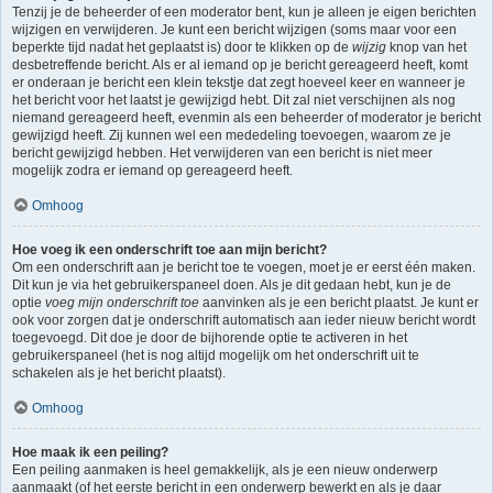
Tenzij je de beheerder of een moderator bent, kun je alleen je eigen berichten
wijzigen en verwijderen. Je kunt een bericht wijzigen (soms maar voor een
beperkte tijd nadat het geplaatst is) door te klikken op de
wijzig
knop van het
desbetreffende bericht. Als er al iemand op je bericht gereageerd heeft, komt
er onderaan je bericht een klein tekstje dat zegt hoeveel keer en wanneer je
het bericht voor het laatst je gewijzigd hebt. Dit zal niet verschijnen als nog
niemand gereageerd heeft, evenmin als een beheerder of moderator je bericht
gewijzigd heeft. Zij kunnen wel een mededeling toevoegen, waarom ze je
bericht gewijzigd hebben. Het verwijderen van een bericht is niet meer
mogelijk zodra er iemand op gereageerd heeft.
Omhoog
Hoe voeg ik een onderschrift toe aan mijn bericht?
Om een onderschrift aan je bericht toe te voegen, moet je er eerst één maken.
Dit kun je via het gebruikerspaneel doen. Als je dit gedaan hebt, kun je de
optie
voeg mijn onderschrift toe
aanvinken als je een bericht plaatst. Je kunt er
ook voor zorgen dat je onderschrift automatisch aan ieder nieuw bericht wordt
toegevoegd. Dit doe je door de bijhorende optie te activeren in het
gebruikerspaneel (het is nog altijd mogelijk om het onderschrift uit te
schakelen als je het bericht plaatst).
Omhoog
Hoe maak ik een peiling?
Een peiling aanmaken is heel gemakkelijk, als je een nieuw onderwerp
aanmaakt (of het eerste bericht in een onderwerp bewerkt en als je daar