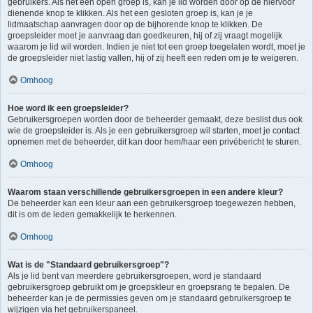
gebruikers. Als het een open groep is, kan je lid worden door op de hiervoor
dienende knop te klikken. Als het een gesloten groep is, kan je je
lidmaatschap aanvragen door op de bijhorende knop te klikken. De
groepsleider moet je aanvraag dan goedkeuren, hij of zij vraagt mogelijk
waarom je lid wil worden. Indien je niet tot een groep toegelaten wordt, moet je
de groepsleider niet lastig vallen, hij of zij heeft een reden om je te weigeren.
Omhoog
Hoe word ik een groepsleider?
Gebruikersgroepen worden door de beheerder gemaakt, deze beslist dus ook
wie de groepsleider is. Als je een gebruikersgroep wil starten, moet je contact
opnemen met de beheerder, dit kan door hem/haar een privébericht te sturen.
Omhoog
Waarom staan verschillende gebruikersgroepen in een andere kleur?
De beheerder kan een kleur aan een gebruikersgroep toegewezen hebben,
dit is om de leden gemakkelijk te herkennen.
Omhoog
Wat is de "Standaard gebruikersgroep"?
Als je lid bent van meerdere gebruikersgroepen, word je standaard
gebruikersgroep gebruikt om je groepskleur en groepsrang te bepalen. De
beheerder kan je de permissies geven om je standaard gebruikersgroep te
wijzigen via het gebruikerspaneel.