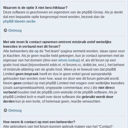
Waarom is de optie X niet beschikbaar?
Deze software is geschreven en eigendom van de phpBB-Groep. Als je denkt
dat een bepaalde optie toegevoegd moet worden, bezoek dan de
phpBB Ideeën sectie
.
Omhoog
Met wie moet ik contact opnemen omtrent misbruik en/of wettelijke
kwesties in verband met dit forum?
Alle beheerders die op de "het team"-pagina vermeld worden, staan open voor
je klachten. Als je geen reactie hebt gekregen, kun je contact opnemen met de
eigenaar van het domein (dmv een
whois lookup
) of, als dit forum op een
gratis host staat (bijvoorbeeld xsbb.nl, nl.forums.cc, dotbb.be, enz.), het beheer
of misbruik-afdeling van de gratis host. Wees je er bewust van dat phpBB
Limited
geen inspraak
heeft en dus in geen enkel geval aansprakelijk
gehouden kan worden over hoe, waar en door wie dit forum gebruikt wordt.
Neem
geen
contact op met phpBB Limited met vragen over wettelijke kwesties
(zoals aanspreekbaarheid, ongepaste commentaar, enz.) die
niet direct
verband
houden met de phpBB.com-website of de phpBB-software. Als je
phpBB Limited toch e-mailt over deze software die
gebruikt wordt door
derden
kun je een korte, of helemaal geen, reactie verwachten.
Omhoog
Hoe neem ik contact op met een beheerder?
Alle gebruikers van het forum kunnen gebruik maken van het “Contact”-