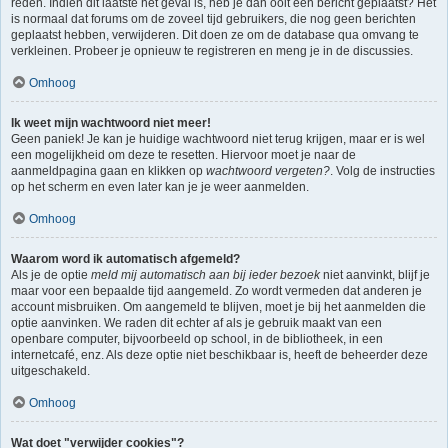
reden. Indien dit laatste het geval is, heb je dan ooit een bericht geplaatst? Het
is normaal dat forums om de zoveel tijd gebruikers, die nog geen berichten
geplaatst hebben, verwijderen. Dit doen ze om de database qua omvang te
verkleinen. Probeer je opnieuw te registreren en meng je in de discussies.
Omhoog
Ik weet mijn wachtwoord niet meer!
Geen paniek! Je kan je huidige wachtwoord niet terug krijgen, maar er is wel
een mogelijkheid om deze te resetten. Hiervoor moet je naar de
aanmeldpagina gaan en klikken op
wachtwoord vergeten?
. Volg de instructies
op het scherm en even later kan je je weer aanmelden.
Omhoog
Waarom word ik automatisch afgemeld?
Als je de optie
meld mij automatisch aan bij ieder bezoek
niet aanvinkt, blijf je
maar voor een bepaalde tijd aangemeld. Zo wordt vermeden dat anderen je
account misbruiken. Om aangemeld te blijven, moet je bij het aanmelden die
optie aanvinken. We raden dit echter af als je gebruik maakt van een
openbare computer, bijvoorbeeld op school, in de bibliotheek, in een
internetcafé, enz. Als deze optie niet beschikbaar is, heeft de beheerder deze
uitgeschakeld.
Omhoog
Wat doet "verwijder cookies"?