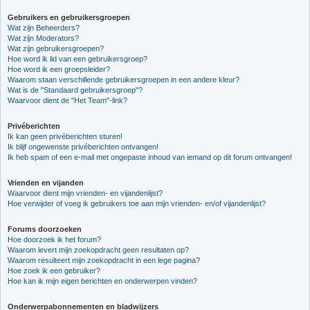
Gebruikers en gebruikersgroepen
Wat zijn Beheerders?
Wat zijn Moderators?
Wat zijn gebruikersgroepen?
Hoe word ik lid van een gebruikersgroep?
Hoe word ik een groepsleider?
Waarom staan verschillende gebruikersgroepen in een andere kleur?
Wat is de "Standaard gebruikersgroep"?
Waarvoor dient de "Het Team"-link?
Privéberichten
Ik kan geen privéberichten sturen!
Ik blijf ongewenste privéberichten ontvangen!
Ik heb spam of een e-mail met ongepaste inhoud van iemand op dit forum ontvangen!
Vrienden en vijanden
Waarvoor dient mijn vrienden- en vijandenlijst?
Hoe verwijder of voeg ik gebruikers toe aan mijn vrienden- en/of vijandenlijst?
Forums doorzoeken
Hoe doorzoek ik het forum?
Waarom levert mijn zoekopdracht geen resultaten op?
Waarom resulteert mijn zoekopdracht in een lege pagina?
Hoe zoek ik een gebruiker?
Hoe kan ik mijn eigen berichten en onderwerpen vinden?
Onderwerpabonnementen en bladwijzers