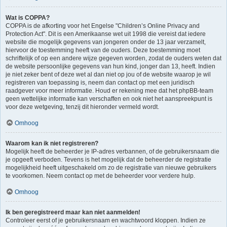
Wat is COPPA?
COPPA is de afkorting voor het Engelse "Children’s Online Privacy and
Protection Act". Dit is een Amerikaanse wet uit 1998 die vereist dat iedere
website die mogelijk gegevens van jongeren onder de 13 jaar verzamelt,
hiervoor de toestemming heeft van de ouders. Deze toestemming moet
schriftelijk of op een andere wijze gegeven worden, zodat de ouders weten dat
de website persoonlijke gegevens van hun kind, jonger dan 13, heeft. Indien
je niet zeker bent of deze wet al dan niet op jou of de website waarop je wil
registreren van toepassing is, neem dan contact op met een juridisch
raadgever voor meer informatie. Houd er rekening mee dat het phpBB-team
geen wettelijke informatie kan verschaffen en ook niet het aanspreekpunt is
voor deze wetgeving, tenzij dit hieronder vermeld wordt.
Omhoog
Waarom kan ik niet registreren?
Mogelijk heeft de beheerder je IP-adres verbannen, of de gebruikersnaam die
je opgeeft verboden. Tevens is het mogelijk dat de beheerder de registratie
mogelijkheid heeft uitgeschakeld om zo de registratie van nieuwe gebruikers
te voorkomen. Neem contact op met de beheerder voor verdere hulp.
Omhoog
Ik ben geregistreerd maar kan niet aanmelden!
Controleer eerst of je gebruikersnaam en wachtwoord kloppen. Indien ze