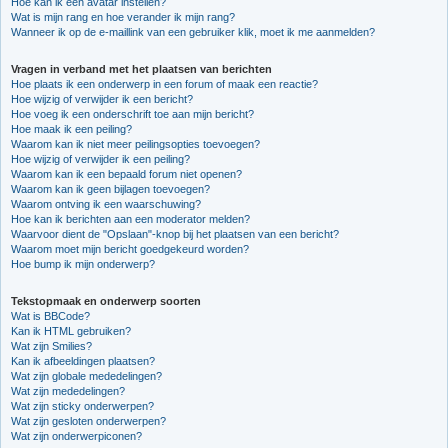
Hoe kan ik een avatar instellen?
Wat is mijn rang en hoe verander ik mijn rang?
Wanneer ik op de e-maillink van een gebruiker klik, moet ik me aanmelden?
Vragen in verband met het plaatsen van berichten
Hoe plaats ik een onderwerp in een forum of maak een reactie?
Hoe wijzig of verwijder ik een bericht?
Hoe voeg ik een onderschrift toe aan mijn bericht?
Hoe maak ik een peiling?
Waarom kan ik niet meer peilingsopties toevoegen?
Hoe wijzig of verwijder ik een peiling?
Waarom kan ik een bepaald forum niet openen?
Waarom kan ik geen bijlagen toevoegen?
Waarom ontving ik een waarschuwing?
Hoe kan ik berichten aan een moderator melden?
Waarvoor dient de "Opslaan"-knop bij het plaatsen van een bericht?
Waarom moet mijn bericht goedgekeurd worden?
Hoe bump ik mijn onderwerp?
Tekstopmaak en onderwerp soorten
Wat is BBCode?
Kan ik HTML gebruiken?
Wat zijn Smilies?
Kan ik afbeeldingen plaatsen?
Wat zijn globale mededelingen?
Wat zijn mededelingen?
Wat zijn sticky onderwerpen?
Wat zijn gesloten onderwerpen?
Wat zijn onderwerpiconen?