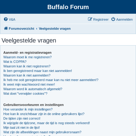
Buffalo Forum
V&A
Registreer
Aanmelden
Forumoverzicht
Veelgestelde vragen
Veelgestelde vragen
Aanmeld- en registratievragen
Waarom moet ik me registreren?
Wat is COPPA?
Waarom kan ik niet registreren?
Ik ben geregistreerd maar kan niet aanmelden!
Waarom kan ik niet aanmelden?
Ik heb me ooit geregistreerd maar kan nu niet meer aanmelden!?
Ik weet mijn wachtwoord niet meer!
Waarom word ik automatisch afgemeld?
Wat doet "verwijder cookies"?
Gebruikersvoorkeuren en instellingen
Hoe verander ik mijn instellingen?
Hoe kan ik onzichtbaar zijn in de online gebruikers lijst?
De tijden zijn niet correct!
Ik wijzigde de tijdzone, maar de tijd is nog steeds verkeerd!
Mijn taal zit niet in de lijst!
Wat zijn de afbeeldingen naast mijn gebruikersnaam?