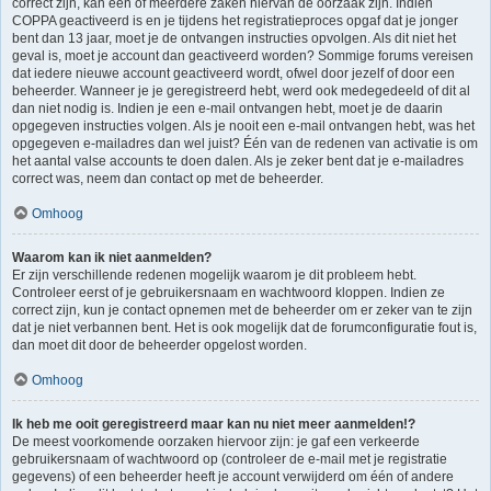
correct zijn, kan één of meerdere zaken hiervan de oorzaak zijn. Indien
COPPA geactiveerd is en je tijdens het registratieproces opgaf dat je jonger
bent dan 13 jaar, moet je de ontvangen instructies opvolgen. Als dit niet het
geval is, moet je account dan geactiveerd worden? Sommige forums vereisen
dat iedere nieuwe account geactiveerd wordt, ofwel door jezelf of door een
beheerder. Wanneer je je geregistreerd hebt, werd ook medegedeeld of dit al
dan niet nodig is. Indien je een e-mail ontvangen hebt, moet je de daarin
opgegeven instructies volgen. Als je nooit een e-mail ontvangen hebt, was het
opgegeven e-mailadres dan wel juist? Één van de redenen van activatie is om
het aantal valse accounts te doen dalen. Als je zeker bent dat je e-mailadres
correct was, neem dan contact op met de beheerder.
Omhoog
Waarom kan ik niet aanmelden?
Er zijn verschillende redenen mogelijk waarom je dit probleem hebt.
Controleer eerst of je gebruikersnaam en wachtwoord kloppen. Indien ze
correct zijn, kun je contact opnemen met de beheerder om er zeker van te zijn
dat je niet verbannen bent. Het is ook mogelijk dat de forumconfiguratie fout is,
dan moet dit door de beheerder opgelost worden.
Omhoog
Ik heb me ooit geregistreerd maar kan nu niet meer aanmelden!?
De meest voorkomende oorzaken hiervoor zijn: je gaf een verkeerde
gebruikersnaam of wachtwoord op (controleer de e-mail met je registratie
gegevens) of een beheerder heeft je account verwijderd om één of andere