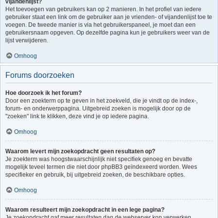
vijandenlijst?
Het toevoegen van gebruikers kan op 2 manieren. In het profiel van iedere
gebruiker staat een link om de gebruiker aan je vrienden- of vijandenlijst toe te
voegen. De tweede manier is via het gebruikerspaneel, je moet dan een
gebruikersnaam opgeven. Op dezelfde pagina kun je gebruikers weer van de
lijst verwijderen.
Omhoog
Forums doorzoeken
Hoe doorzoek ik het forum?
Door een zoekterm op te geven in het zoekveld, die je vindt op de index-,
forum- en onderwerppagina. Uitgebreid zoeken is mogelijk door op de
"zoeken" link te klikken, deze vind je op iedere pagina.
Omhoog
Waarom levert mijn zoekopdracht geen resultaten op?
Je zoekterm was hoogstwaarschijnlijk niet specifiek genoeg en bevatte
mogelijk teveel termen die niet door phpBB3 geïndexeerd worden. Wees
specifieker en gebruik, bij uitgebreid zoeken, de beschikbare opties.
Omhoog
Waarom resulteert mijn zoekopdracht in een lege pagina?
Je zoekopdracht gaf meer resultaten dan de webserver kon verwerken.