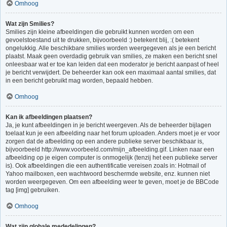
Omhoog
Wat zijn Smilies?
Smilies zijn kleine afbeeldingen die gebruikt kunnen worden om een
gevoelstoestand uit te drukken, bijvoorbeeld :) betekent blij, :( betekent
ongelukkig. Alle beschikbare smilies worden weergegeven als je een bericht
plaatst. Maak geen overdadig gebruik van smilies, ze maken een bericht snel
onleesbaar wat er toe kan leiden dat een moderator je bericht aanpast of heel
je bericht verwijdert. De beheerder kan ook een maximaal aantal smilies, dat
in een bericht gebruikt mag worden, bepaald hebben.
Omhoog
Kan ik afbeeldingen plaatsen?
Ja, je kunt afbeeldingen in je bericht weergeven. Als de beheerder bijlagen
toelaat kun je een afbeelding naar het forum uploaden. Anders moet je er voor
zorgen dat de afbeelding op een andere publieke server beschikbaar is,
bijvoorbeeld http://www.voorbeeld.com/mijn_afbeelding.gif. Linken naar een
afbeelding op je eigen computer is onmogelijk (tenzij het een publieke server
is). Ook afbeeldingen die een authentificatie vereisen zoals in: Hotmail of
Yahoo mailboxen, een wachtwoord beschermde website, enz. kunnen niet
worden weergegeven. Om een afbeelding weer te geven, moet je de BBCode
tag [img] gebruiken.
Omhoog
Wat zijn globale mededelingen?