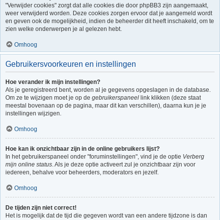
"Verwijder cookies" zorgt dat alle cookies die door phpBB3 zijn aangemaakt,
weer verwijderd worden. Deze cookies zorgen ervoor dat je aangemeld wordt
en geven ook de mogelijkheid, indien de beheerder dit heeft inschakeld, om te
zien welke onderwerpen je al gelezen hebt.
Omhoog
Gebruikersvoorkeuren en instellingen
Hoe verander ik mijn instellingen?
Als je geregistreerd bent, worden al je gegevens opgeslagen in de database.
Om ze te wijzigen moet je op de
gebruikerspaneel
link klikken (deze staat
meestal bovenaan op de pagina, maar dit kan verschillen), daarna kun je je
instellingen wijzigen.
Omhoog
Hoe kan ik onzichtbaar zijn in de online gebruikers lijst?
In het gebruikerspaneel onder "foruminstellingen", vind je de optie
Verberg
mijn online status
. Als je deze optie activeert zul je onzichtbaar zijn voor
iedereen, behalve voor beheerders, moderators en jezelf.
Omhoog
De tijden zijn niet correct!
Het is mogelijk dat de tijd die gegeven wordt van een andere tijdzone is dan