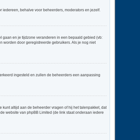
voor iedereen, behalve voor beheerders, moderators en jezelf.
neel gaan en je tijdzone veranderen in een bepaald gebied (vb:
 worden door geregistreerde gebruikers. Als je nog niet
er verkeerd ingesteld en zullen de beheerders een aanpassing
 kunt altijd aan de beheerder vragen of hij het talenpakket, dat
p de website van phpBB Limited (de link staat onderaan iedere