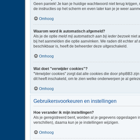
Geen paniek! Je kan je huidige wachtwoord niet terug krijgen,
de instructies op het scherm en even later kan je je weer aanm
Omhoog
Waarom word ik automatisch afgemeld?
Als je de optie
meld mij automatisch aan bij ieder bezoek
niet 
bij het aanmelden die optie aanvinken. We raden dit echter af a
beschikbaar is, heeft de beheerder deze uitgeschakeld.
Omhoog
Wat doet "verwijder cookies"?
"Verwijder cookies" zorgt dat alle cookies die door phpBB3 z
dit heeft inschakeld, om te zien welke onderwerpen je al gelez
Omhoog
Gebruikersvoorkeuren en instellingen
Hoe verander ik mijn instellingen?
Als je geregistreerd bent, worden al je gegevens opgeslagen i
verschillen), daarna kun je je instellingen wijzigen.
Omhoog