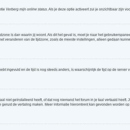
ptie
Verberg mijn online status
. Als je deze optie activeert zul je onzichtbaar zijn 
jdzone is dan waarin jij woont. Als dit het geval is, moet je naar het gebruikerspa
t veranderen van de tijdzone, zoals de meeste instellingen, alleen gedaan kunnen
 hebt ingevuld en de tijd is nog steeds anders, is waarschijnlijk de tijd op de serv
 niet geïnstalleerd heeft, of dat nog niemand het forum in je taal vertaald heeft. Je
ag je gerust de vertaling maken. Meer informatie hieromtrent kan gevonden worden o