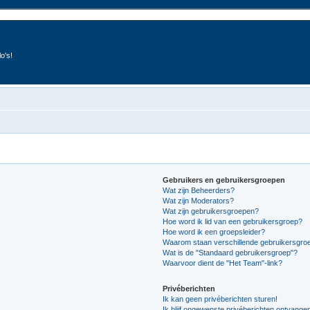
o's!
Gebruikers en gebruikersgroepen
Wat zijn Beheerders?
Wat zijn Moderators?
Wat zijn gebruikersgroepen?
Hoe word ik lid van een gebruikersgroep?
Hoe word ik een groepsleider?
Waarom staan verschillende gebruikersgroe
Wat is de "Standaard gebruikersgroep"?
Waarvoor dient de "Het Team"-link?
Privéberichten
Ik kan geen privéberichten sturen!
Ik blijf ongewenste privéberichten ontvange