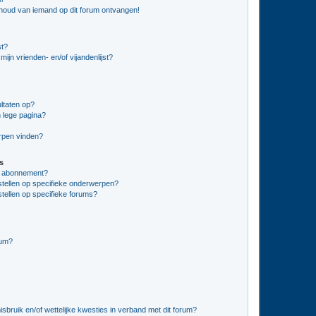
nhoud van iemand op dit forum ontvangen!
st?
ijn vrienden- en/of vijandenlijst?
ltaten op?
 lege pagina?
erpen vinden?
s
en abonnement?
stellen op specifieke onderwerpen?
tellen op specifieke forums?
rum?
bruik en/of wettelijke kwesties in verband met dit forum?