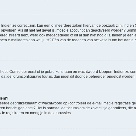
ndien ze correct zijn, kan één of meerdere zaken hiervan de oorzaak zijn. Indien C
es opvolgen. Als dit niet het geval is, moet je account dan geactiveerd worden? S
geregistreerd hebt, werd ook medegedeeld of dit al dan niet nodig is. Indien je een
ven e-mailadres dan wel juist? Één van de redenen van activatie is om het aantal va
 hebt. Controleer eerst of je gebruikersnaam en wachtwoord kloppen. Indien ze cor
jk dat de forumconfiguratie fout is, dan moet dit door de beheerder opgelost worden.
den!?
eerde gebruikersnaam of wachtwoord op (controleer de e-mail met je registratie g
it een bericht geplaatst? Het is normaal dat forums om de zoveel tijd gebruikers, di
te registreren en meng je in de discussies.