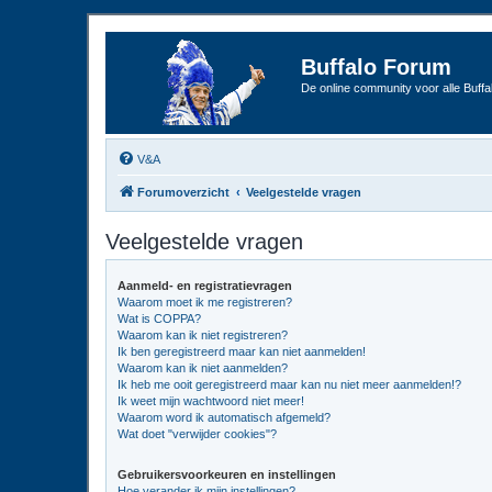
Buffalo Forum
De online community voor alle Buffal
V&A
Forumoverzicht
Veelgestelde vragen
Veelgestelde vragen
Aanmeld- en registratievragen
Waarom moet ik me registreren?
Wat is COPPA?
Waarom kan ik niet registreren?
Ik ben geregistreerd maar kan niet aanmelden!
Waarom kan ik niet aanmelden?
Ik heb me ooit geregistreerd maar kan nu niet meer aanmelden!?
Ik weet mijn wachtwoord niet meer!
Waarom word ik automatisch afgemeld?
Wat doet "verwijder cookies"?
Gebruikersvoorkeuren en instellingen
Hoe verander ik mijn instellingen?