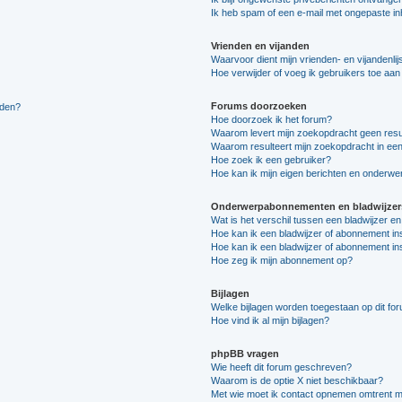
Ik heb spam of een e-mail met ongepaste i
Vrienden en vijanden
Waarvoor dient mijn vrienden- en vijandenlij
Hoe verwijder of voeg ik gebruikers toe aan m
Forums doorzoeken
lden?
Hoe doorzoek ik het forum?
Waarom levert mijn zoekopdracht geen resu
Waarom resulteert mijn zoekopdracht in een
Hoe zoek ik een gebruiker?
Hoe kan ik mijn eigen berichten en onderw
Onderwerpabonnementen en bladwijzer
Wat is het verschil tussen een bladwijzer 
Hoe kan ik een bladwijzer of abonnement in
Hoe kan ik een bladwijzer of abonnement ins
Hoe zeg ik mijn abonnement op?
Bijlagen
Welke bijlagen worden toegestaan op dit fo
Hoe vind ik al mijn bijlagen?
phpBB vragen
Wie heeft dit forum geschreven?
Waarom is de optie X niet beschikbaar?
Met wie moet ik contact opnemen omtrent mis