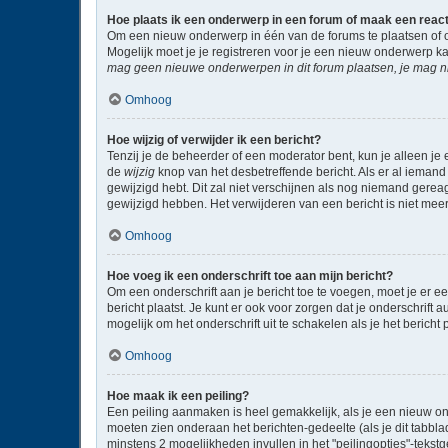
Hoe plaats ik een onderwerp in een forum of maak een reac
Om een nieuw onderwerp in één van de forums te plaatsen of 
Mogelijk moet je je registreren voor je een nieuw onderwerp k
mag geen nieuwe onderwerpen in dit forum plaatsen, je mag ni
Omhoog
Hoe wijzig of verwijder ik een bericht?
Tenzij je de beheerder of een moderator bent, kun je alleen je 
de
wijzig
knop van het desbetreffende bericht. Als er al iemand 
gewijzigd hebt. Dit zal niet verschijnen als nog niemand gere
gewijzigd hebben. Het verwijderen van een bericht is niet mee
Omhoog
Hoe voeg ik een onderschrift toe aan mijn bericht?
Om een onderschrift aan je bericht toe te voegen, moet je er ee
bericht plaatst. Je kunt er ook voor zorgen dat je onderschrift 
mogelijk om het onderschrift uit te schakelen als je het bericht p
Omhoog
Hoe maak ik een peiling?
Een peiling aanmaken is heel gemakkelijk, als je een nieuw on
moeten zien onderaan het berichten-gedeelte (als je dit tabblad 
minstens 2 mogelijkheden invullen in het "peilingopties"-tekst