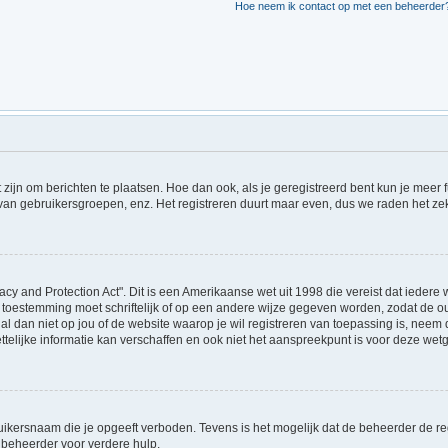
Hoe neem ik contact op met een beheerder
t zijn om berichten te plaatsen. Hoe dan ook, als je geregistreerd bent kun je meer
 van gebruikersgroepen, enz. Het registreren duurt maar even, dus we raden het ze
acy and Protection Act". Dit is een Amerikaanse wet uit 1998 die vereist dat ieder
 toestemming moet schriftelijk of op een andere wijze gegeven worden, zodat de 
et al dan niet op jou of de website waarop je wil registreren van toepassing is, ne
lijke informatie kan verschaffen en ook niet het aanspreekpunt is voor deze wetge
ikersnaam die je opgeeft verboden. Tevens is het mogelijk dat de beheerder de regi
beheerder voor verdere hulp.