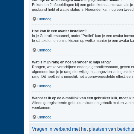
Wat zijn de afbeeldingen naast mijn gebruikersnaam?
Er kunnen 2 afbeeldingen bij een gebruikersnaam staan als je be
geplaatst hebt of wat je status is. Hieronder kan nog een tweed
Omhoog
Hoe kan ik een avatar instellen?
In je Gebruikerspaneel, onder “Profiel” kun je een avatar toe
te schakelen en om te kiezen op welke manier je een avatar ka
Omhoog
Wat is mijn rang en hoe verander ik mijn rang?
Rangen, welke verschijnen onder je gebruikersnaam, geven een 
algemeen kun je je rang niet wijzigen, aangezien ze ingestel
rang. Dit heeft zelfs mogelijk het tegenovergestelde effect, e
Omhoog
Wanneer ik op de e-maillink van een gebruiker klik, moet i
Alleen geregistreerde gebruikers kunnen gebruik maken van he
voorkomen.
Omhoog
Vragen in verband met het plaatsen van bericht