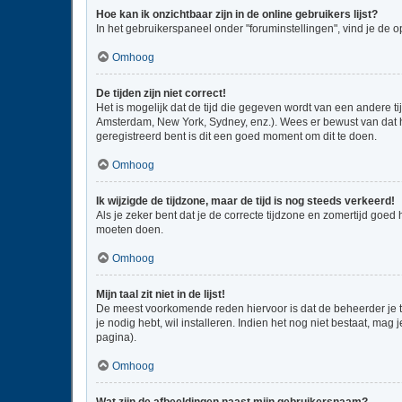
Hoe kan ik onzichtbaar zijn in de online gebruikers lijst?
In het gebruikerspaneel onder "foruminstellingen", vind je de o
Omhoog
De tijden zijn niet correct!
Het is mogelijk dat de tijd die gegeven wordt van een andere ti
Amsterdam, New York, Sydney, enz.). Wees er bewust van dat he
geregistreerd bent is dit een goed moment om dit te doen.
Omhoog
Ik wijzigde de tijdzone, maar de tijd is nog steeds verkeerd!
Als je zeker bent dat je de correcte tijdzone en zomertijd goed
moeten doen.
Omhoog
Mijn taal zit niet in de lijst!
De meest voorkomende reden hiervoor is dat de beheerder je taal
je nodig hebt, wil installeren. Indien het nog niet bestaat, m
pagina).
Omhoog