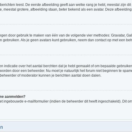
richten leest. De eerste afbeelding geeft aan welke rang je hebt, meestal zijn dit 
e, meestal grotere, afbeelding staan, beter bekend als een avatar. Deze afbeelding 
voegen door gebruik te maken van één van de volgende vier methodes: Gravatar, Gale
n gebruiken. Als je geen avatars kunt gebruiken, neem dan contact op met een beh
indicatie over het aantal berchten dat je hebt gemaakt of om bepaalde gebruikers 
d worden door een beheerder. Nu moet je natuurlijk het forum niet beginnen te sp
en beheerder of moderator kunnen je berichten aantal doen dalen.
k me aanmelden?
t ingebouwde e-mailformulier (indien de beheerder dit heeft ingeschakeld). Dit o
en