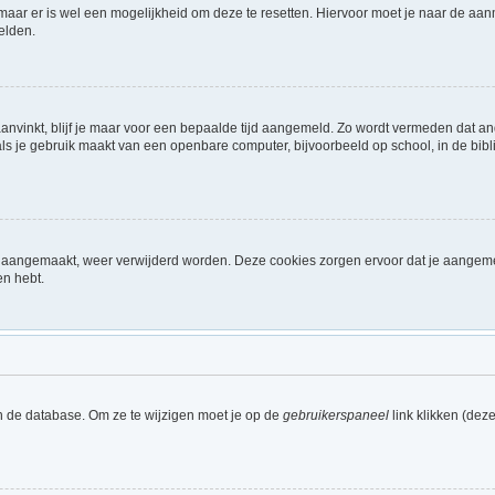
 maar er is wel een mogelijkheid om deze te resetten. Hiervoor moet je naar de a
elden.
aanvinkt, blijf je maar voor een bepaalde tijd aangemeld. Zo wordt vermeden dat a
ls je gebruik maakt van een openbare computer, bijvoorbeeld op school, in de biblio
ijn aangemaakt, weer verwijderd worden. Deze cookies zorgen ervoor dat je aangem
en hebt.
n de database. Om ze te wijzigen moet je op de
gebruikerspaneel
link klikken (dez