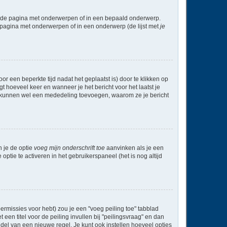
l de pagina met onderwerpen of in een bepaald onderwerp.
 pagina met onderwerpen of in een onderwerp (de lijst met
je
r een beperkte tijd nadat het geplaatst is) door te klikken op
gt hoeveel keer en wanneer je het bericht voor het laatst je
Zij kunnen wel een mededeling toevoegen, waarom ze je bericht
n je de optie
voeg mijn onderschrift toe
aanvinken als je een
optie te activeren in het gebruikerspaneel (het is nog altijd
rmissies voor hebt) zou je een "voeg peiling toe" tabblad
een titel voor de peiling invullen bij "peilingsvraag" en dan
ddel van een nieuwe regel. Je kunt ook instellen hoeveel opties