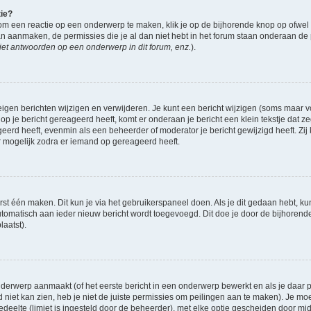
tie?
om een reactie op een onderwerp te maken, klik je op de bijhorende knop op ofwe
an aanmaken, de permissies die je al dan niet hebt in het forum staan onderaan de
et antwoorden op een onderwerp in dit forum, enz.
).
eigen berichten wijzigen en verwijderen. Je kunt een bericht wijzigen (soms maar voo
op je bericht gereageerd heeft, komt er onderaan je bericht een klein tekstje dat ze
ageerd heeft, evenmin als een beheerder of moderator je bericht gewijzigd heeft. 
r mogelijk zodra er iemand op gereageerd heeft.
rst één maken. Dit kun je via het gebruikerspaneel doen. Als je dit gedaan hebt, ku
automatisch aan ieder nieuw bericht wordt toegevoegd. Dit doe je door de bijhorende 
laatst).
derwerp aanmaakt (of het eerste bericht in een onderwerp bewerkt en als je daar pe
niet kan zien, heb je niet de juiste permissies om peilingen aan te maken). Je moet 
gedeelte (limiet is ingesteld door de beheerder), met elke optie gescheiden door mi