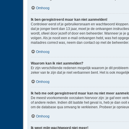
Omhoog
Ik ben geregistreerd maar kan niet aanmelden!
Controleer eerst of je gebruikersnaam en wachtwoord kloppen. I
dat je jonger bent dan 13 jaar, moet je de ontvangen instructi
wordt, ofwel door jezelf of door een beheerder. Wanneer je je 
volgen. Als je nooit een e-mail ontvangen hebt, was het opgege
mailadres correct was, neem dan contact op met de beheerder.
Omhoog
Waarom kan ik niet aanmelden?
Er zijn verschillende redenen mogelijk waarom je dit probleem
zeker van te zijn dat je niet verbannen bent. Het is ook mogeli
Omhoog
Ik heb me ooit geregistreerd maar kan nu niet meer aanmel
De meest voorkomende oorzaken hiervoor zijn: je gaf een verk
of andere reden. Indien dit laatste het geval is, heb je dan oo
om de database qua omvang te verkleinen. Probeer je opnieuw 
Omhoog
Ik weet mijn wachtwoord niet meer!