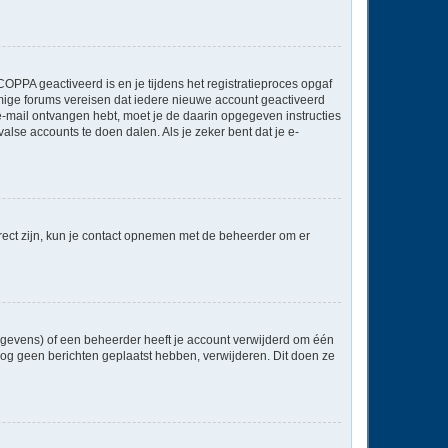
OPPA geactiveerd is en je tijdens het registratieproces opgaf
ommige forums vereisen dat iedere nieuwe account geactiveerd
 e-mail ontvangen hebt, moet je de daarin opgegeven instructies
lse accounts te doen dalen. Als je zeker bent dat je e-
rect zijn, kun je contact opnemen met de beheerder om er
egevens) of een beheerder heeft je account verwijderd om één
e nog geen berichten geplaatst hebben, verwijderen. Dit doen ze