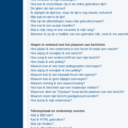
Hoe kan ik onzichtbaar zijn in de online gebruikers lijst?
De tijden zijn niet correct!
Ik wijzigde de tijdzone, maar de tijd is nog steeds verkeerd!
Mijn taal zit niet in de lijst!
Wat zijn de afbeeldingen naast mijn gebruikersnaam?
Hoe kan ik een avatar instellen?
Wat is mijn rang en hoe verander ik mijn rang?
Wanneer ik op de e-maillink van een gebruiker klik, moet ik me aanme
Vragen in verband met het plaatsen van berichten
Hoe plaats ik een onderwerp in een forum of maak een reactie?
Hoe wijzig of verwijder ik een bericht?
Hoe voeg ik een onderschrift toe aan mijn bericht?
Hoe maak ik een peiling?
Waarom kan ik niet meer peilingsopties toevoegen?
Hoe wijzig of verwijder ik een peiling?
Waarom kan ik een bepaald forum niet openen?
Waarom kan ik geen bijlagen toevoegen?
Waarom ontving ik een waarschuwing?
Hoe kan ik berichten aan een moderator melden?
Waarvoor dient de "Opslaan"-knop bij het plaatsen van een bericht?
Waarom moet mijn bericht goedgekeurd worden?
Hoe bump ik mijn onderwerp?
Tekstopmaak en onderwerp soorten
Wat is BBCode?
Kan ik HTML gebruiken?
Wat zijn Smilies?