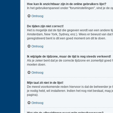
Hoe kan ik onzichtbaar zijn in de online gebruikers lijst?
In het gebruikerspaneel onder "foruminstellingen", vind je de o
Omhoog
De tijden zijn niet correct!
Het is mogelijk dat de tijd die gegeven wordt van een andere ti
Amsterdam, New York, Sydney, enz.). Wees er bewust van dat he
geregistreerd bent is dit een goed moment om dit te doen.
Omhoog
Ik wijzigde de tijdzone, maar de tijd is nog steeds verkeerd!
Als je zeker bent dat je de correcte tijdzone en zomertijd goed
moeten doen.
Omhoog
Mijn taal zit niet in de lijst!
De meest voorkomende reden hiervoor is dat de beheerder je taal
je nodig hebt, wil installeren. Indien het nog niet bestaat, m
pagina).
Omhoog