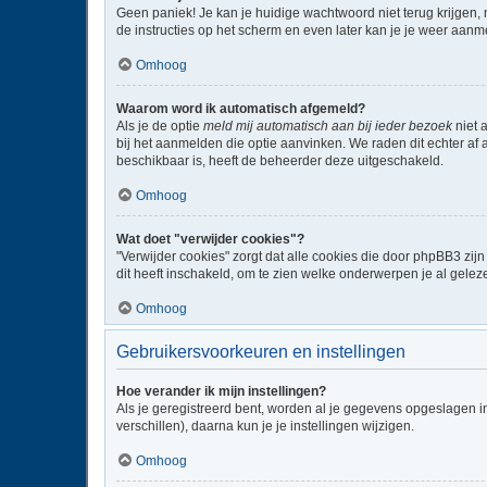
Geen paniek! Je kan je huidige wachtwoord niet terug krijgen,
de instructies op het scherm en even later kan je je weer aanm
Omhoog
Waarom word ik automatisch afgemeld?
Als je de optie
meld mij automatisch aan bij ieder bezoek
niet 
bij het aanmelden die optie aanvinken. We raden dit echter af a
beschikbaar is, heeft de beheerder deze uitgeschakeld.
Omhoog
Wat doet "verwijder cookies"?
"Verwijder cookies" zorgt dat alle cookies die door phpBB3 z
dit heeft inschakeld, om te zien welke onderwerpen je al gelez
Omhoog
Gebruikersvoorkeuren en instellingen
Hoe verander ik mijn instellingen?
Als je geregistreerd bent, worden al je gegevens opgeslagen i
verschillen), daarna kun je je instellingen wijzigen.
Omhoog