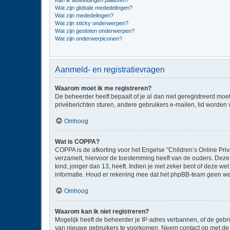
Kan ik afbeeldingen plaatsen?
Wat zijn globale mededelingen?
Wat zijn mededelingen?
Wat zijn sticky onderwerpen?
Wat zijn gesloten onderwerpen?
Wat zijn onderwerpiconen?
Aanmeld- en registratievragen
Waarom moet ik me registreren?
De beheerder heeft bepaalt of je al dan niet geregistreerd moe
privéberichten sturen, andere gebruikers e-mailen, lid worden
Omhoog
Wat is COPPA?
COPPA is de afkorting voor het Engelse "Children’s Online Priv
verzamelt, hiervoor de toestemming heeft van de ouders. Deze
kind, jonger dan 13, heeft. Indien je niet zeker bent of deze w
informatie. Houd er rekening mee dat het phpBB-team geen wette
Omhoog
Waarom kan ik niet registreren?
Mogelijk heeft de beheerder je IP-adres verbannen, of de gebru
van nieuwe gebruikers te voorkomen. Neem contact op met de 