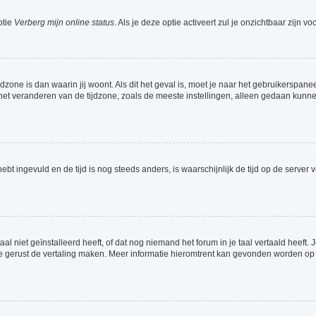
ptie
Verberg mijn online status
. Als je deze optie activeert zul je onzichtbaar zijn 
jdzone is dan waarin jij woont. Als dit het geval is, moet je naar het gebruikerspa
t veranderen van de tijdzone, zoals de meeste instellingen, alleen gedaan kunnen
 hebt ingevuld en de tijd is nog steeds anders, is waarschijnlijk de tijd op de serv
 niet geïnstalleerd heeft, of dat nog niemand het forum in je taal vertaald heeft. Je
ag je gerust de vertaling maken. Meer informatie hieromtrent kan gevonden worden o