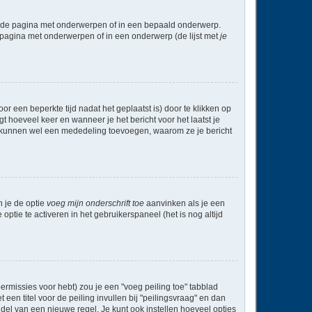
l de pagina met onderwerpen of in een bepaald onderwerp.
 pagina met onderwerpen of in een onderwerp (de lijst met
je
r een beperkte tijd nadat het geplaatst is) door te klikken op
gt hoeveel keer en wanneer je het bericht voor het laatst je
Zij kunnen wel een mededeling toevoegen, waarom ze je bericht
n je de optie
voeg mijn onderschrift toe
aanvinken als je een
optie te activeren in het gebruikerspaneel (het is nog altijd
rmissies voor hebt) zou je een "voeg peiling toe" tabblad
een titel voor de peiling invullen bij "peilingsvraag" en dan
ddel van een nieuwe regel. Je kunt ook instellen hoeveel opties