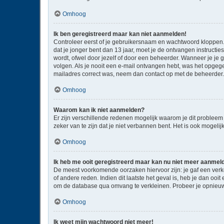
Omhoog
Ik ben geregistreerd maar kan niet aanmelden!
Controleer eerst of je gebruikersnaam en wachtwoord kloppen. I
dat je jonger bent dan 13 jaar, moet je de ontvangen instructi
wordt, ofwel door jezelf of door een beheerder. Wanneer je je 
volgen. Als je nooit een e-mail ontvangen hebt, was het opgege
mailadres correct was, neem dan contact op met de beheerder.
Omhoog
Waarom kan ik niet aanmelden?
Er zijn verschillende redenen mogelijk waarom je dit probleem
zeker van te zijn dat je niet verbannen bent. Het is ook mogeli
Omhoog
Ik heb me ooit geregistreerd maar kan nu niet meer aanmel
De meest voorkomende oorzaken hiervoor zijn: je gaf een verk
of andere reden. Indien dit laatste het geval is, heb je dan oo
om de database qua omvang te verkleinen. Probeer je opnieuw 
Omhoog
Ik weet mijn wachtwoord niet meer!