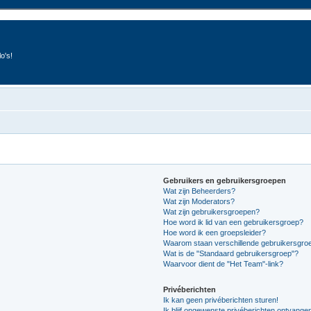
o's!
Gebruikers en gebruikersgroepen
Wat zijn Beheerders?
Wat zijn Moderators?
Wat zijn gebruikersgroepen?
Hoe word ik lid van een gebruikersgroep?
Hoe word ik een groepsleider?
Waarom staan verschillende gebruikersgroe
Wat is de "Standaard gebruikersgroep"?
Waarvoor dient de "Het Team"-link?
Privéberichten
Ik kan geen privéberichten sturen!
Ik blijf ongewenste privéberichten ontvange