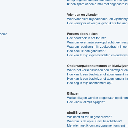
Ik heb spam of een e-mail met ongepaste i
Vrienden en vijanden
Waarvoor dient mijn vrienden- en vijandenlij
Hoe verwijder of voeg ik gebruikers toe aan m
Forums doorzoeken
lden?
Hoe doorzoek ik het forum?
Waarom levert mijn zoekopdracht geen resu
Waarom resulteert mijn zoekopdracht in een
Hoe zoek ik een gebruiker?
Hoe kan ik mijn eigen berichten en onderw
Onderwerpabonnementen en bladwijzer
Wat is het verschil tussen een bladwijzer 
Hoe kan ik een bladwijzer of abonnement in
Hoe kan ik een bladwijzer of abonnement ins
Hoe zeg ik mijn abonnement op?
Bijlagen
Welke bijlagen worden toegestaan op dit fo
Hoe vind ik al mijn bijlagen?
phpBB vragen
Wie heeft dit forum geschreven?
Waarom is de optie X niet beschikbaar?
Met wie moet ik contact opnemen omtrent mis