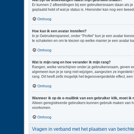
Wat zijn de afbeeldingen naast mijn gebruikersnaam?
Er kunnen 2 afbeeldingen bij een gebruikersnaam staan als je be
geplaatst hebt of wat je status is. Hieronder kan nog een tweed
Omhoog
Hoe kan ik een avatar instellen?
In je Gebruikerspaneel, onder “Profiel” kun je een avatar toe
te schakelen en om te kiezen op welke manier je een avatar ka
Omhoog
Wat is mijn rang en hoe verander ik mijn rang?
Rangen, welke verschijnen onder je gebruikersnaam, geven een 
algemeen kun je je rang niet wijzigen, aangezien ze ingestel
rang. Dit heeft zelfs mogelijk het tegenovergestelde effect, e
Omhoog
Wanneer ik op de e-maillink van een gebruiker klik, moet i
Alleen geregistreerde gebruikers kunnen gebruik maken van he
voorkomen.
Omhoog
Vragen in verband met het plaatsen van bericht