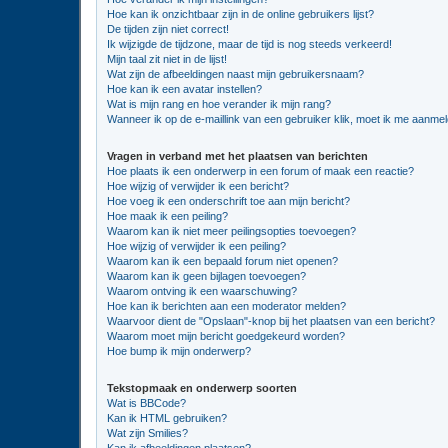
Hoe kan ik onzichtbaar zijn in de online gebruikers lijst?
De tijden zijn niet correct!
Ik wijzigde de tijdzone, maar de tijd is nog steeds verkeerd!
Mijn taal zit niet in de lijst!
Wat zijn de afbeeldingen naast mijn gebruikersnaam?
Hoe kan ik een avatar instellen?
Wat is mijn rang en hoe verander ik mijn rang?
Wanneer ik op de e-maillink van een gebruiker klik, moet ik me aanme
Vragen in verband met het plaatsen van berichten
Hoe plaats ik een onderwerp in een forum of maak een reactie?
Hoe wijzig of verwijder ik een bericht?
Hoe voeg ik een onderschrift toe aan mijn bericht?
Hoe maak ik een peiling?
Waarom kan ik niet meer peilingsopties toevoegen?
Hoe wijzig of verwijder ik een peiling?
Waarom kan ik een bepaald forum niet openen?
Waarom kan ik geen bijlagen toevoegen?
Waarom ontving ik een waarschuwing?
Hoe kan ik berichten aan een moderator melden?
Waarvoor dient de "Opslaan"-knop bij het plaatsen van een bericht?
Waarom moet mijn bericht goedgekeurd worden?
Hoe bump ik mijn onderwerp?
Tekstopmaak en onderwerp soorten
Wat is BBCode?
Kan ik HTML gebruiken?
Wat zijn Smilies?