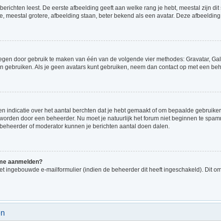
richten leest. De eerste afbeelding geeft aan welke rang je hebt, meestal zijn dit 
e, meestal grotere, afbeelding staan, beter bekend als een avatar. Deze afbeelding 
voegen door gebruik te maken van één van de volgende vier methodes: Gravatar, Gale
n gebruiken. Als je geen avatars kunt gebruiken, neem dan contact op met een beh
indicatie over het aantal berchten dat je hebt gemaakt of om bepaalde gebruikers 
d worden door een beheerder. Nu moet je natuurlijk het forum niet beginnen te sp
en beheerder of moderator kunnen je berichten aantal doen dalen.
k me aanmelden?
t ingebouwde e-mailformulier (indien de beheerder dit heeft ingeschakeld). Dit o
en