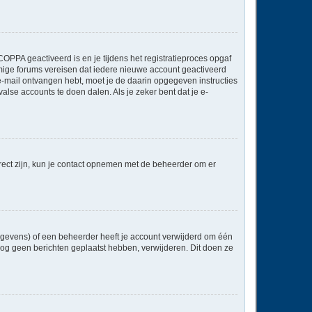
OPPA geactiveerd is en je tijdens het registratieproces opgaf
ommige forums vereisen dat iedere nieuwe account geactiveerd
 e-mail ontvangen hebt, moet je de daarin opgegeven instructies
lse accounts te doen dalen. Als je zeker bent dat je e-
rect zijn, kun je contact opnemen met de beheerder om er
egevens) of een beheerder heeft je account verwijderd om één
e nog geen berichten geplaatst hebben, verwijderen. Dit doen ze