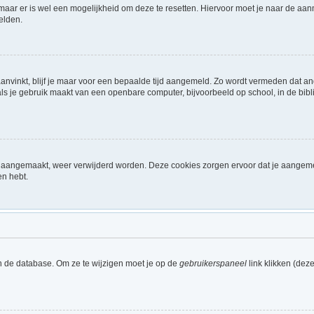
 maar er is wel een mogelijkheid om deze te resetten. Hiervoor moet je naar de a
elden.
aanvinkt, blijf je maar voor een bepaalde tijd aangemeld. Zo wordt vermeden dat a
ls je gebruik maakt van een openbare computer, bijvoorbeeld op school, in de biblio
ijn aangemaakt, weer verwijderd worden. Deze cookies zorgen ervoor dat je aangem
en hebt.
n de database. Om ze te wijzigen moet je op de
gebruikerspaneel
link klikken (dez