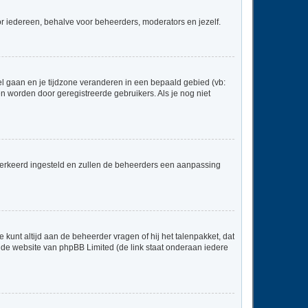
voor iedereen, behalve voor beheerders, moderators en jezelf.
neel gaan en je tijdzone veranderen in een bepaald gebied (vb:
 worden door geregistreerde gebruikers. Als je nog niet
er verkeerd ingesteld en zullen de beheerders een aanpassing
 kunt altijd aan de beheerder vragen of hij het talenpakket, dat
p de website van phpBB Limited (de link staat onderaan iedere