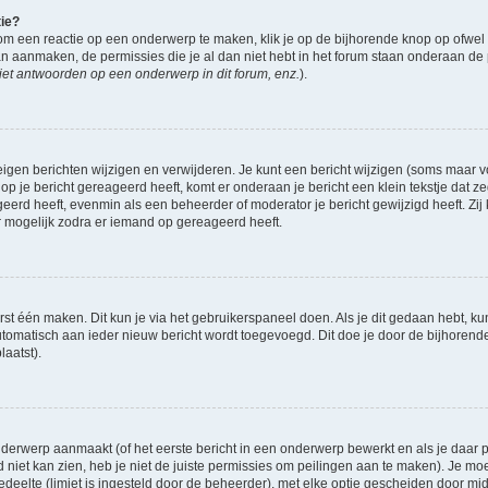
tie?
om een reactie op een onderwerp te maken, klik je op de bijhorende knop op ofwe
an aanmaken, de permissies die je al dan niet hebt in het forum staan onderaan de
et antwoorden op een onderwerp in dit forum, enz.
).
eigen berichten wijzigen en verwijderen. Je kunt een bericht wijzigen (soms maar voo
op je bericht gereageerd heeft, komt er onderaan je bericht een klein tekstje dat ze
ageerd heeft, evenmin als een beheerder of moderator je bericht gewijzigd heeft. 
r mogelijk zodra er iemand op gereageerd heeft.
rst één maken. Dit kun je via het gebruikerspaneel doen. Als je dit gedaan hebt, ku
automatisch aan ieder nieuw bericht wordt toegevoegd. Dit doe je door de bijhorende 
laatst).
derwerp aanmaakt (of het eerste bericht in een onderwerp bewerkt en als je daar pe
niet kan zien, heb je niet de juiste permissies om peilingen aan te maken). Je moet 
gedeelte (limiet is ingesteld door de beheerder), met elke optie gescheiden door mi