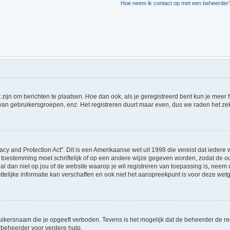
Hoe neem ik contact op met een beheerder
t zijn om berichten te plaatsen. Hoe dan ook, als je geregistreerd bent kun je meer
 van gebruikersgroepen, enz. Het registreren duurt maar even, dus we raden het ze
acy and Protection Act". Dit is een Amerikaanse wet uit 1998 die vereist dat ieder
 toestemming moet schriftelijk of op een andere wijze gegeven worden, zodat de 
et al dan niet op jou of de website waarop je wil registreren van toepassing is, ne
lijke informatie kan verschaffen en ook niet het aanspreekpunt is voor deze wetge
ikersnaam die je opgeeft verboden. Tevens is het mogelijk dat de beheerder de regi
beheerder voor verdere hulp.