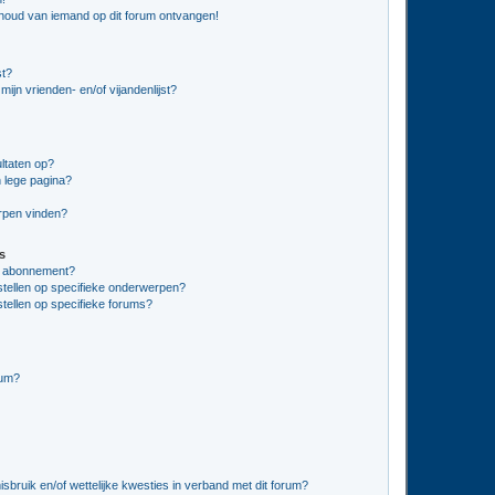
nhoud van iemand op dit forum ontvangen!
st?
ijn vrienden- en/of vijandenlijst?
ltaten op?
 lege pagina?
erpen vinden?
s
en abonnement?
stellen op specifieke onderwerpen?
tellen op specifieke forums?
rum?
bruik en/of wettelijke kwesties in verband met dit forum?