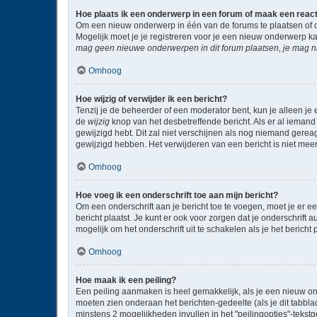
Hoe plaats ik een onderwerp in een forum of maak een reac
Om een nieuw onderwerp in één van de forums te plaatsen of 
Mogelijk moet je je registreren voor je een nieuw onderwerp k
mag geen nieuwe onderwerpen in dit forum plaatsen, je mag ni
Omhoog
Hoe wijzig of verwijder ik een bericht?
Tenzij je de beheerder of een moderator bent, kun je alleen je 
de
wijzig
knop van het desbetreffende bericht. Als er al iemand 
gewijzigd hebt. Dit zal niet verschijnen als nog niemand gere
gewijzigd hebben. Het verwijderen van een bericht is niet mee
Omhoog
Hoe voeg ik een onderschrift toe aan mijn bericht?
Om een onderschrift aan je bericht toe te voegen, moet je er ee
bericht plaatst. Je kunt er ook voor zorgen dat je onderschrift 
mogelijk om het onderschrift uit te schakelen als je het bericht p
Omhoog
Hoe maak ik een peiling?
Een peiling aanmaken is heel gemakkelijk, als je een nieuw on
moeten zien onderaan het berichten-gedeelte (als je dit tabblad 
minstens 2 mogelijkheden invullen in het "peilingopties"-tekst