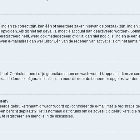
ndien ze correct zijn, kan één of meerdere zaken hiervan de oorzaak zijn. Indien C
es opvolgen. Als dit niet het geval is, moet je account dan geactiveerd worden? S
geregistreerd hebt, werd ook medegedeeld of dit al dan niet nodig is. Indien je een
ven e-mailadres dan wel juist? Één van de redenen van activatie is om het aantal va
 hebt. Controleer eerst of je gebruikersnaam en wachtwoord kloppen. Indien ze cor
jk dat de forumconfiguratie fout is, dan moet dit door de beheerder opgelost worden.
den!?
eerde gebruikersnaam of wachtwoord op (controleer de e-mail met je registratie g
it een bericht geplaatst? Het is normaal dat forums om de zoveel tijd gebruikers, di
te registreren en meng je in de discussies.