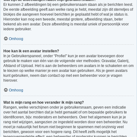
Er kunnen 2 afbeeldingen bij een gebruikersnaam staan als je berichten leest.
De eerste afbeelding geeft aan welke rang je hebt, meestal zijn dit sterretjes of
blokjes die aangeven hoeveel berichten je geplaatst hebt of wat je status is.
Hieronder kan nog een tweede, meestal grotere, afbeelding staan, beter
bekend als een avatar. Deze afbeelding is meestal uniek of persoonlijk voor
iedere gebruiker.
Omhoog
Hoe kan ik een avatar instellen?
In je Gebruikerspaneel, onder “Profiel” kun je een avatar toevoegen door
gebruik te maken van één van de volgende vier methodes: Gravatar, Galerij,
Afstand of Upload. Het is aan de beheerders om avatars in te schakelen en om
te kiezen op welke manier je een avatar kan gebruiken. Als je geen avatars
kunt gebruiken, neem dan contact op met een beheerder voor je vragen
hierover.
Omhoog
Wat is mijn rang en hoe verander ik mijn rang?
Rangen, welke verschijnen onder je gebruikersnaam, geven een indicatie
over het aantal berchten dat je hebt gemaakt of om bepaalde gebruikers te
identificeren, bijv. moderators en beheerders. Over het algemeen kun je je
rang niet wijzigen, aangezien ze ingesteld worden door een beheerder. Nu
moet je natuurlijk het forum niet beginnen te spammen met onzinnig veel
berichten, gewoon voor een hogere rang. Dit heeft zelfs mogelijk het
tegenovergestelde effect, een beheerder of moderator kunnen je berichten