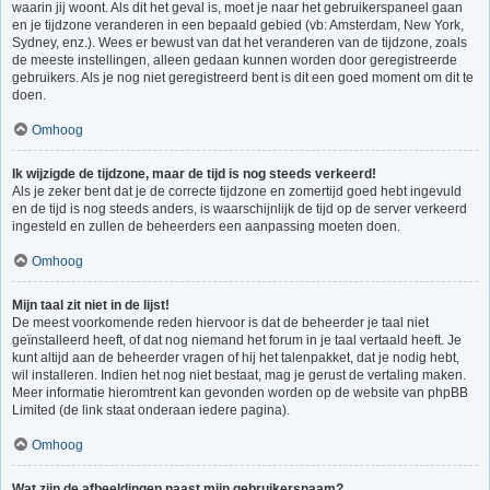
waarin jij woont. Als dit het geval is, moet je naar het gebruikerspaneel gaan
en je tijdzone veranderen in een bepaald gebied (vb: Amsterdam, New York,
Sydney, enz.). Wees er bewust van dat het veranderen van de tijdzone, zoals
de meeste instellingen, alleen gedaan kunnen worden door geregistreerde
gebruikers. Als je nog niet geregistreerd bent is dit een goed moment om dit te
doen.
Omhoog
Ik wijzigde de tijdzone, maar de tijd is nog steeds verkeerd!
Als je zeker bent dat je de correcte tijdzone en zomertijd goed hebt ingevuld
en de tijd is nog steeds anders, is waarschijnlijk de tijd op de server verkeerd
ingesteld en zullen de beheerders een aanpassing moeten doen.
Omhoog
Mijn taal zit niet in de lijst!
De meest voorkomende reden hiervoor is dat de beheerder je taal niet
geïnstalleerd heeft, of dat nog niemand het forum in je taal vertaald heeft. Je
kunt altijd aan de beheerder vragen of hij het talenpakket, dat je nodig hebt,
wil installeren. Indien het nog niet bestaat, mag je gerust de vertaling maken.
Meer informatie hieromtrent kan gevonden worden op de website van phpBB
Limited (de link staat onderaan iedere pagina).
Omhoog
Wat zijn de afbeeldingen naast mijn gebruikersnaam?