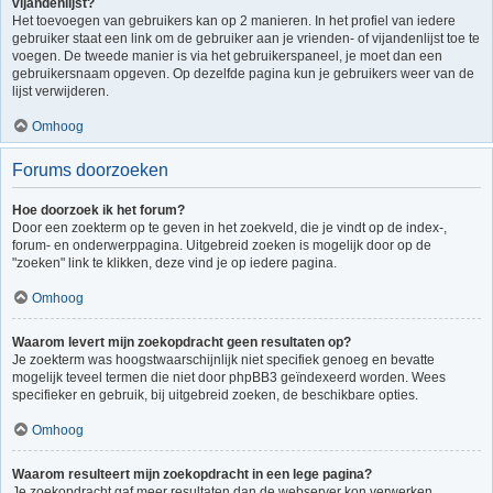
vijandenlijst?
Het toevoegen van gebruikers kan op 2 manieren. In het profiel van iedere
gebruiker staat een link om de gebruiker aan je vrienden- of vijandenlijst toe te
voegen. De tweede manier is via het gebruikerspaneel, je moet dan een
gebruikersnaam opgeven. Op dezelfde pagina kun je gebruikers weer van de
lijst verwijderen.
Omhoog
Forums doorzoeken
Hoe doorzoek ik het forum?
Door een zoekterm op te geven in het zoekveld, die je vindt op de index-,
forum- en onderwerppagina. Uitgebreid zoeken is mogelijk door op de
"zoeken" link te klikken, deze vind je op iedere pagina.
Omhoog
Waarom levert mijn zoekopdracht geen resultaten op?
Je zoekterm was hoogstwaarschijnlijk niet specifiek genoeg en bevatte
mogelijk teveel termen die niet door phpBB3 geïndexeerd worden. Wees
specifieker en gebruik, bij uitgebreid zoeken, de beschikbare opties.
Omhoog
Waarom resulteert mijn zoekopdracht in een lege pagina?
Je zoekopdracht gaf meer resultaten dan de webserver kon verwerken.