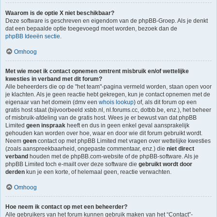
Waarom is de optie X niet beschikbaar?
Deze software is geschreven en eigendom van de phpBB-Groep. Als je denkt
dat een bepaalde optie toegevoegd moet worden, bezoek dan de
phpBB Ideeën sectie
.
Omhoog
Met wie moet ik contact opnemen omtrent misbruik en/of wettelijke
kwesties in verband met dit forum?
Alle beheerders die op de "het team"-pagina vermeld worden, staan open voor
je klachten. Als je geen reactie hebt gekregen, kun je contact opnemen met de
eigenaar van het domein (dmv een
whois lookup
) of, als dit forum op een
gratis host staat (bijvoorbeeld xsbb.nl, nl.forums.cc, dotbb.be, enz.), het beheer
of misbruik-afdeling van de gratis host. Wees je er bewust van dat phpBB
Limited
geen inspraak
heeft en dus in geen enkel geval aansprakelijk
gehouden kan worden over hoe, waar en door wie dit forum gebruikt wordt.
Neem
geen
contact op met phpBB Limited met vragen over wettelijke kwesties
(zoals aanspreekbaarheid, ongepaste commentaar, enz.) die
niet direct
verband
houden met de phpBB.com-website of de phpBB-software. Als je
phpBB Limited toch e-mailt over deze software die
gebruikt wordt door
derden
kun je een korte, of helemaal geen, reactie verwachten.
Omhoog
Hoe neem ik contact op met een beheerder?
Alle gebruikers van het forum kunnen gebruik maken van het “Contact”-