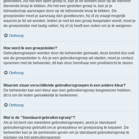
gebruikers. Als het een open groep is, kan je lid worden door op de hiervoor
dienende knop te klikken. Als het een gesloten groep is, kan je je
lidmaatschap aanvragen door op de bijhorende knop te klikken. De
groepsleider moet je aanvraag dan goedkeuren, hij of zij vraagt mogelijk
waarom je lid wil worden. Indien je niet tot een groep toegelaten wordt, moet je
de groepsleider niet lastig vallen, hij of zij heeft een reden om je te weigeren.
Omhoog
Hoe word ik een groepsleider?
Gebruikersgroepen worden door de beheerder gemaakt, deze beslist dus ook
wie de groepsleider is. Als je een gebruikersgroep wil starten, moet je contact
opnemen met de beheerder, dit kan door hem/haar een privébericht te sturen.
Omhoog
Waarom staan verschillende gebruikersgroepen in een andere kleur?
De beheerder kan een kleur aan een gebruikersgroep toegewezen hebben,
dit is om de leden gemakkelijk te herkennen.
Omhoog
Wat is de "Standaard gebruikersgroep"?
Als je lid bent van meerdere gebruikersgroepen, word je standaard
gebruikersgroep gebruikt om je groepskleur en groepsrang te bepalen. De
beheerder kan je de permissies geven om je standaard gebruikersgroep te
wijzigen via het gebruikerspaneel.