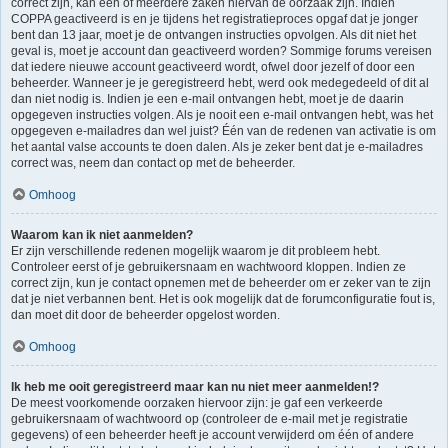
correct zijn, kan één of meerdere zaken hiervan de oorzaak zijn. Indien
COPPA geactiveerd is en je tijdens het registratieproces opgaf dat je jonger
bent dan 13 jaar, moet je de ontvangen instructies opvolgen. Als dit niet het
geval is, moet je account dan geactiveerd worden? Sommige forums vereisen
dat iedere nieuwe account geactiveerd wordt, ofwel door jezelf of door een
beheerder. Wanneer je je geregistreerd hebt, werd ook medegedeeld of dit al
dan niet nodig is. Indien je een e-mail ontvangen hebt, moet je de daarin
opgegeven instructies volgen. Als je nooit een e-mail ontvangen hebt, was het
opgegeven e-mailadres dan wel juist? Één van de redenen van activatie is om
het aantal valse accounts te doen dalen. Als je zeker bent dat je e-mailadres
correct was, neem dan contact op met de beheerder.
Omhoog
Waarom kan ik niet aanmelden?
Er zijn verschillende redenen mogelijk waarom je dit probleem hebt.
Controleer eerst of je gebruikersnaam en wachtwoord kloppen. Indien ze
correct zijn, kun je contact opnemen met de beheerder om er zeker van te zijn
dat je niet verbannen bent. Het is ook mogelijk dat de forumconfiguratie fout is,
dan moet dit door de beheerder opgelost worden.
Omhoog
Ik heb me ooit geregistreerd maar kan nu niet meer aanmelden!?
De meest voorkomende oorzaken hiervoor zijn: je gaf een verkeerde
gebruikersnaam of wachtwoord op (controleer de e-mail met je registratie
gegevens) of een beheerder heeft je account verwijderd om één of andere