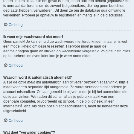
reden. Indien dit laatste het geval is, heb je dan ooit een bericht geplaatst? Het
is normaal dat forums om de zoveel tijd gebruikers, die nog geen berichten
geplaatst hebben, verwijderen. Dit doen ze om de database qua omvang te
verkleinen. Probeer je opnieuw te registreren en meng je in de discussies.
Omhoog
Ik weet mijn wachtwoord niet meer!
Geen paniek! Je kan je huidige wachtwoord niet terug krijgen, maar er is wel
een mogelijkheid om deze te resetten. Hiervoor moet je naar de
aanmeldpagina gaan en klikken op
wachtwoord vergeten?
. Volg de instructies
op het scherm en even later kan je je weer aanmelden.
Omhoog
Waarom word ik automatisch afgemeld?
Als je de optie
meld mij automatisch aan bij ieder bezoek
niet aanvinkt, blijf je
maar voor een bepaalde tijd aangemeld. Zo wordt vermeden dat anderen je
account misbruiken. Om aangemeld te blijven, moet je bij het aanmelden die
optie aanvinken. We raden dit echter af als je gebruik maakt van een
openbare computer, bijvoorbeeld op school, in de bibliotheek, in een
internetcafé, enz. Als deze optie niet beschikbaar is, heeft de beheerder deze
uitgeschakeld.
Omhoog
Wat doet "verwijder cookies"?