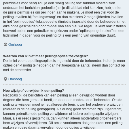
permissies voor hebt) zou je een "voeg peiling toe" tabblad moeten zien
onderaan het berichten-gedeelte (als je dit tabblad niet kan zien, heb je niet
de juiste permissies om peilingen aan te maken). Je moet een titel voor de
peiling invullen bij "peilingsvraag" en dan minstens 2 mogelijkheden invullen
in het "peilingopties"-tekstgedeelte (limiet is ingesteld door de beheerder), met
elke optie gescheiden door middel van een nieuwe regel. Je kunt ook instellen
hoeveel opties een gebruiker mag kiezen onder "opties per gebruiker" en een
tijdslimiet in dagen voor de peiling (0 is een peiling van oneindige duur).
Omhoog
Waarom kan ik niet meer peilingsopties toevoegen?
De limiet voor de peilingsopties is ingesteld door de beheerder. Indien je meer
opties denkt nodig te hebben dan het toegestane aantal, neem dan contact op
met de beheerder.
Omhoog
Hoe wijzig of verwijder ik een peiling?
Net zoals bij de berichten kan een peiling alleen gewijzigd worden door
degene die hem gemaakt heeft, en door een moderator of beheerder. Om de
peiling te wijzigen moet je het allereerste bericht van het onderwerp wijzigen
(hieraan is de peiling gekoppeld). Als er nog geen stemmen zijn uitgebracht,
kunnen gebruikers de peiling verwijderen of iedere peilingsoptie wijzigen.
Maar, als er reeds gestemd is, dan kunnen alleen moderators of beheerders
hem wijzigen of verwijderen. Dit om te voorkomen dat gebruikers een peiling
maken en deze daarna vervalsen door de opties te wijzigen.