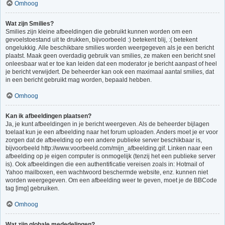
Omhoog
Wat zijn Smilies?
Smilies zijn kleine afbeeldingen die gebruikt kunnen worden om een
gevoelstoestand uit te drukken, bijvoorbeeld :) betekent blij, :( betekent
ongelukkig. Alle beschikbare smilies worden weergegeven als je een bericht
plaatst. Maak geen overdadig gebruik van smilies, ze maken een bericht snel
onleesbaar wat er toe kan leiden dat een moderator je bericht aanpast of heel
je bericht verwijdert. De beheerder kan ook een maximaal aantal smilies, dat
in een bericht gebruikt mag worden, bepaald hebben.
Omhoog
Kan ik afbeeldingen plaatsen?
Ja, je kunt afbeeldingen in je bericht weergeven. Als de beheerder bijlagen
toelaat kun je een afbeelding naar het forum uploaden. Anders moet je er voor
zorgen dat de afbeelding op een andere publieke server beschikbaar is,
bijvoorbeeld http://www.voorbeeld.com/mijn_afbeelding.gif. Linken naar een
afbeelding op je eigen computer is onmogelijk (tenzij het een publieke server
is). Ook afbeeldingen die een authentificatie vereisen zoals in: Hotmail of
Yahoo mailboxen, een wachtwoord beschermde website, enz. kunnen niet
worden weergegeven. Om een afbeelding weer te geven, moet je de BBCode
tag [img] gebruiken.
Omhoog
Wat zijn globale mededelingen?