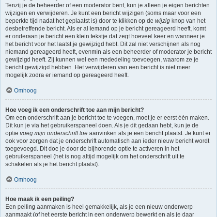
Tenzij je de beheerder of een moderator bent, kun je alleen je eigen berichten
wijzigen en verwijderen. Je kunt een bericht wijzigen (soms maar voor een
beperkte tijd nadat het geplaatst is) door te klikken op de
wijzig
knop van het
desbetreffende bericht. Als er al iemand op je bericht gereageerd heeft, komt
er onderaan je bericht een klein tekstje dat zegt hoeveel keer en wanneer je
het bericht voor het laatst je gewijzigd hebt. Dit zal niet verschijnen als nog
niemand gereageerd heeft, evenmin als een beheerder of moderator je bericht
gewijzigd heeft. Zij kunnen wel een mededeling toevoegen, waarom ze je
bericht gewijzigd hebben. Het verwijderen van een bericht is niet meer
mogelijk zodra er iemand op gereageerd heeft.
Omhoog
Hoe voeg ik een onderschrift toe aan mijn bericht?
Om een onderschrift aan je bericht toe te voegen, moet je er eerst één maken.
Dit kun je via het gebruikerspaneel doen. Als je dit gedaan hebt, kun je de
optie
voeg mijn onderschrift toe
aanvinken als je een bericht plaatst. Je kunt er
ook voor zorgen dat je onderschrift automatisch aan ieder nieuw bericht wordt
toegevoegd. Dit doe je door de bijhorende optie te activeren in het
gebruikerspaneel (het is nog altijd mogelijk om het onderschrift uit te
schakelen als je het bericht plaatst).
Omhoog
Hoe maak ik een peiling?
Een peiling aanmaken is heel gemakkelijk, als je een nieuw onderwerp
aanmaakt (of het eerste bericht in een onderwerp bewerkt en als je daar