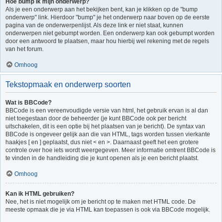
Hoe bump ik mijn onderwerp?
Als je een onderwerp aan het bekijken bent, kan je klikken op de "bump
onderwerp" link. Hierdoor "bump" je het onderwerp naar boven op de eerste
pagina van de onderwerpenlijst. Als deze link er niet staat, kunnen
onderwerpen niet gebumpt worden. Een onderwerp kan ook gebumpt worden
door een antwoord te plaatsen, maar hou hierbij wel rekening met de regels
van het forum.
Omhoog
Tekstopmaak en onderwerp soorten
Wat is BBCode?
BBCode is een vereenvoudigde versie van html, het gebruik ervan is al dan
niet toegestaan door de beheerder (je kunt BBCode ook per bericht
uitschakelen, dit is een optie bij het plaatsen van je bericht). De syntax van
BBCode is ongeveer gelijk aan die van HTML, tags worden tussen vierkante
haakjes [ en ] geplaatst, dus niet < en >. Daarnaast geeft het een grotere
controle over hoe iets wordt weergegeven. Meer informatie omtrent BBCode is
te vinden in de handleiding die je kunt openen als je een bericht plaatst.
Omhoog
Kan ik HTML gebruiken?
Nee, het is niet mogelijk om je bericht op te maken met HTML code. De
meeste opmaak die je via HTML kan toepassen is ook via BBCode mogelijk.