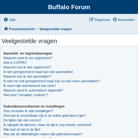
Buffalo Forum
V&A
Registreer
Aanmelden
Forumoverzicht
Veelgestelde vragen
Veelgestelde vragen
Aanmeld- en registratievragen
Waarom moet ik me registreren?
Wat is COPPA?
Waarom kan ik niet registreren?
Ik ben geregistreerd maar kan niet aanmelden!
Waarom kan ik niet aanmelden?
Ik heb me ooit geregistreerd maar kan nu niet meer aanmelden!?
Ik weet mijn wachtwoord niet meer!
Waarom word ik automatisch afgemeld?
Wat doet "verwijder cookies"?
Gebruikersvoorkeuren en instellingen
Hoe verander ik mijn instellingen?
Hoe kan ik onzichtbaar zijn in de online gebruikers lijst?
De tijden zijn niet correct!
Ik wijzigde de tijdzone, maar de tijd is nog steeds verkeerd!
Mijn taal zit niet in de lijst!
Wat zijn de afbeeldingen naast mijn gebruikersnaam?