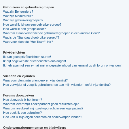
Gebruikers en gebruikersgroepen
Wat zijn Beheerders?
Wat zijn Moderators?
Wat zijn gebruikersgroepen?
Hoe word ik lid van een gebruikersgroep?
Hoe word ik een groepsleider?
Waarom staan verschillende gebruikersgroepen in een andere kleur?
Wat is de "Standaard gebruikersgroep"?
Waarvoor dient de "Het Team"-link?
Privéberichten
Ik kan geen privéberichten sturen!
Ik blijf ongewenste privéberichten ontvangen!
Ik heb spam of een e-mail met ongepaste inhoud van iemand op dit forum ontvangen!
Vrienden en vijanden
Waarvoor dient mijn vrienden- en vijandenlijst?
Hoe verwijder of voeg ik gebruikers toe aan mijn vrienden- en/of vijandenlijst?
Forums doorzoeken
Hoe doorzoek ik het forum?
Waarom levert mijn zoekopdracht geen resultaten op?
Waarom resulteert mijn zoekopdracht in een lege pagina?
Hoe zoek ik een gebruiker?
Hoe kan ik mijn eigen berichten en onderwerpen vinden?
Onderwerpabonnementen en bladwijzers