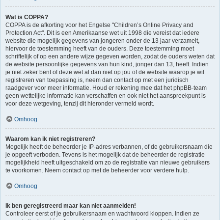
Wat is COPPA?
COPPA is de afkorting voor het Engelse "Children’s Online Privacy and
Protection Act". Dit is een Amerikaanse wet uit 1998 die vereist dat iedere
website die mogelijk gegevens van jongeren onder de 13 jaar verzamelt,
hiervoor de toestemming heeft van de ouders. Deze toestemming moet
schriftelijk of op een andere wijze gegeven worden, zodat de ouders weten dat
de website persoonlijke gegevens van hun kind, jonger dan 13, heeft. Indien
je niet zeker bent of deze wet al dan niet op jou of de website waarop je wil
registreren van toepassing is, neem dan contact op met een juridisch
raadgever voor meer informatie. Houd er rekening mee dat het phpBB-team
geen wettelijke informatie kan verschaffen en ook niet het aanspreekpunt is
voor deze wetgeving, tenzij dit hieronder vermeld wordt.
Omhoog
Waarom kan ik niet registreren?
Mogelijk heeft de beheerder je IP-adres verbannen, of de gebruikersnaam die
je opgeeft verboden. Tevens is het mogelijk dat de beheerder de registratie
mogelijkheid heeft uitgeschakeld om zo de registratie van nieuwe gebruikers
te voorkomen. Neem contact op met de beheerder voor verdere hulp.
Omhoog
Ik ben geregistreerd maar kan niet aanmelden!
Controleer eerst of je gebruikersnaam en wachtwoord kloppen. Indien ze