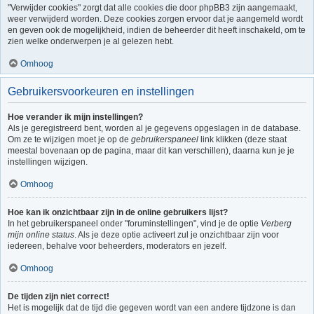
"Verwijder cookies" zorgt dat alle cookies die door phpBB3 zijn aangemaakt,
weer verwijderd worden. Deze cookies zorgen ervoor dat je aangemeld wordt
en geven ook de mogelijkheid, indien de beheerder dit heeft inschakeld, om te
zien welke onderwerpen je al gelezen hebt.
Omhoog
Gebruikersvoorkeuren en instellingen
Hoe verander ik mijn instellingen?
Als je geregistreerd bent, worden al je gegevens opgeslagen in de database.
Om ze te wijzigen moet je op de
gebruikerspaneel
link klikken (deze staat
meestal bovenaan op de pagina, maar dit kan verschillen), daarna kun je je
instellingen wijzigen.
Omhoog
Hoe kan ik onzichtbaar zijn in de online gebruikers lijst?
In het gebruikerspaneel onder "foruminstellingen", vind je de optie
Verberg
mijn online status
. Als je deze optie activeert zul je onzichtbaar zijn voor
iedereen, behalve voor beheerders, moderators en jezelf.
Omhoog
De tijden zijn niet correct!
Het is mogelijk dat de tijd die gegeven wordt van een andere tijdzone is dan