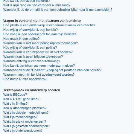
Hoe kan ik een avatar instellen?
Wat is mijn rang en hoe verander ik mijn rang?
Wanneer ik op de e-maillink van een gebruiker klik, moet ik me aanmelden?
Vragen in verband met het plaatsen van berichten
Hoe plaats ik een onderwerp in een forum of maak een reactie?
Hoe wijzig of verwijder ik een bericht?
Hoe voeg ik een onderschrift toe aan mijn bericht?
Hoe maak ik een peiling?
Waarom kan ik niet meer peilingsopties toevoegen?
Hoe wijzig of verwijder ik een peiling?
Waarom kan ik een bepaald forum niet openen?
Waarom kan ik geen bijlagen toevoegen?
Waarom ontving ik een waarschuwing?
Hoe kan ik berichten aan een moderator melden?
Waarvoor dient de "Opslaan"-knop bij het plaatsen van een bericht?
Waarom moet mijn bericht goedgekeurd worden?
Hoe bump ik mijn onderwerp?
Tekstopmaak en onderwerp soorten
Wat is BBCode?
Kan ik HTML gebruiken?
Wat zijn Smilies?
Kan ik afbeeldingen plaatsen?
Wat zijn globale mededelingen?
Wat zijn mededelingen?
Wat zijn sticky onderwerpen?
Wat zijn gesloten onderwerpen?
Wat zijn onderwerpiconen?