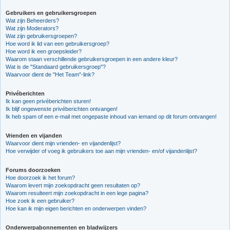
Gebruikers en gebruikersgroepen
Wat zijn Beheerders?
Wat zijn Moderators?
Wat zijn gebruikersgroepen?
Hoe word ik lid van een gebruikersgroep?
Hoe word ik een groepsleider?
Waarom staan verschillende gebruikersgroepen in een andere kleur?
Wat is de "Standaard gebruikersgroep"?
Waarvoor dient de "Het Team"-link?
Privéberichten
Ik kan geen privéberichten sturen!
Ik blijf ongewenste privéberichten ontvangen!
Ik heb spam of een e-mail met ongepaste inhoud van iemand op dit forum ontvangen!
Vrienden en vijanden
Waarvoor dient mijn vrienden- en vijandenlijst?
Hoe verwijder of voeg ik gebruikers toe aan mijn vrienden- en/of vijandenlijst?
Forums doorzoeken
Hoe doorzoek ik het forum?
Waarom levert mijn zoekopdracht geen resultaten op?
Waarom resulteert mijn zoekopdracht in een lege pagina?
Hoe zoek ik een gebruiker?
Hoe kan ik mijn eigen berichten en onderwerpen vinden?
Onderwerpabonnementen en bladwijzers