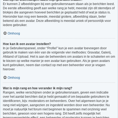
Er kunnen 2 afbeeldingen bij een gebruikersnaam staan als je berichten leest.
De eerste afbeelding geeft aan welke rang je hebt, meestal zijn dit sterretjes of
blokjes die aangeven hoeveel berichten je geplaatst hebt of wat je status is.
Hieronder kan nog een tweede, meestal grotere, afbeelding staan, beter
bekend als een avatar. Deze afbeelding is meestal uniek of persoonlijk voor
iedere gebruiker.
Omhoog
Hoe kan ik een avatar instellen?
In je Gebruikerspaneel, onder “Profiel” kun je een avatar toevoegen door
gebruik te maken van één van de volgende vier methodes: Gravatar, Galerij,
Afstand of Upload. Het is aan de beheerders om avatars in te schakelen en om
te kiezen op welke manier je een avatar kan gebruiken. Als je geen avatars
kunt gebruiken, neem dan contact op met een beheerder voor je vragen
hierover.
Omhoog
Wat is mijn rang en hoe verander ik mijn rang?
Rangen, welke verschijnen onder je gebruikersnaam, geven een indicatie
over het aantal berchten dat je hebt gemaakt of om bepaalde gebruikers te
identificeren, bijv. moderators en beheerders. Over het algemeen kun je je
rang niet wijzigen, aangezien ze ingesteld worden door een beheerder. Nu
moet je natuurlijk het forum niet beginnen te spammen met onzinnig veel
berichten, gewoon voor een hogere rang. Dit heeft zelfs mogelijk het
tegenovergestelde effect, een beheerder of moderator kunnen je berichten