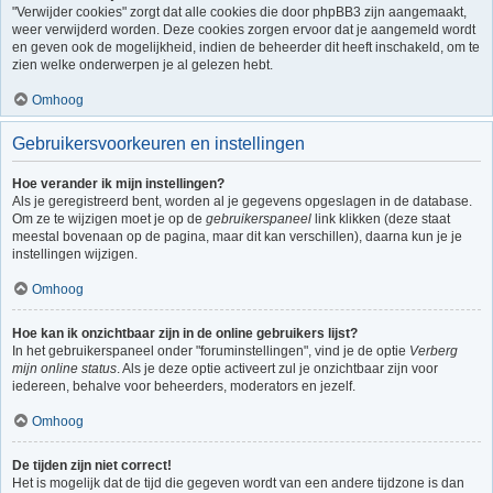
"Verwijder cookies" zorgt dat alle cookies die door phpBB3 zijn aangemaakt,
weer verwijderd worden. Deze cookies zorgen ervoor dat je aangemeld wordt
en geven ook de mogelijkheid, indien de beheerder dit heeft inschakeld, om te
zien welke onderwerpen je al gelezen hebt.
Omhoog
Gebruikersvoorkeuren en instellingen
Hoe verander ik mijn instellingen?
Als je geregistreerd bent, worden al je gegevens opgeslagen in de database.
Om ze te wijzigen moet je op de
gebruikerspaneel
link klikken (deze staat
meestal bovenaan op de pagina, maar dit kan verschillen), daarna kun je je
instellingen wijzigen.
Omhoog
Hoe kan ik onzichtbaar zijn in de online gebruikers lijst?
In het gebruikerspaneel onder "foruminstellingen", vind je de optie
Verberg
mijn online status
. Als je deze optie activeert zul je onzichtbaar zijn voor
iedereen, behalve voor beheerders, moderators en jezelf.
Omhoog
De tijden zijn niet correct!
Het is mogelijk dat de tijd die gegeven wordt van een andere tijdzone is dan