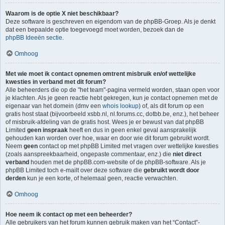
Waarom is de optie X niet beschikbaar?
Deze software is geschreven en eigendom van de phpBB-Groep. Als je denkt
dat een bepaalde optie toegevoegd moet worden, bezoek dan de
phpBB Ideeën sectie
.
Omhoog
Met wie moet ik contact opnemen omtrent misbruik en/of wettelijke
kwesties in verband met dit forum?
Alle beheerders die op de "het team"-pagina vermeld worden, staan open voor
je klachten. Als je geen reactie hebt gekregen, kun je contact opnemen met de
eigenaar van het domein (dmv een
whois lookup
) of, als dit forum op een
gratis host staat (bijvoorbeeld xsbb.nl, nl.forums.cc, dotbb.be, enz.), het beheer
of misbruik-afdeling van de gratis host. Wees je er bewust van dat phpBB
Limited
geen inspraak
heeft en dus in geen enkel geval aansprakelijk
gehouden kan worden over hoe, waar en door wie dit forum gebruikt wordt.
Neem
geen
contact op met phpBB Limited met vragen over wettelijke kwesties
(zoals aanspreekbaarheid, ongepaste commentaar, enz.) die
niet direct
verband
houden met de phpBB.com-website of de phpBB-software. Als je
phpBB Limited toch e-mailt over deze software die
gebruikt wordt door
derden
kun je een korte, of helemaal geen, reactie verwachten.
Omhoog
Hoe neem ik contact op met een beheerder?
Alle gebruikers van het forum kunnen gebruik maken van het “Contact”-