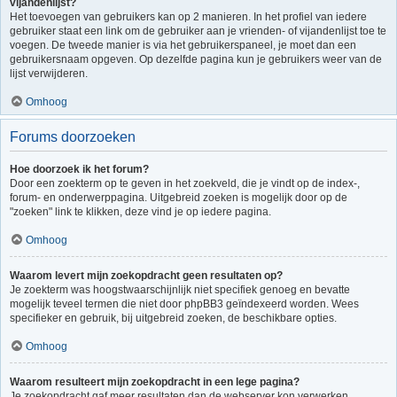
vijandenlijst?
Het toevoegen van gebruikers kan op 2 manieren. In het profiel van iedere
gebruiker staat een link om de gebruiker aan je vrienden- of vijandenlijst toe te
voegen. De tweede manier is via het gebruikerspaneel, je moet dan een
gebruikersnaam opgeven. Op dezelfde pagina kun je gebruikers weer van de
lijst verwijderen.
Omhoog
Forums doorzoeken
Hoe doorzoek ik het forum?
Door een zoekterm op te geven in het zoekveld, die je vindt op de index-,
forum- en onderwerppagina. Uitgebreid zoeken is mogelijk door op de
"zoeken" link te klikken, deze vind je op iedere pagina.
Omhoog
Waarom levert mijn zoekopdracht geen resultaten op?
Je zoekterm was hoogstwaarschijnlijk niet specifiek genoeg en bevatte
mogelijk teveel termen die niet door phpBB3 geïndexeerd worden. Wees
specifieker en gebruik, bij uitgebreid zoeken, de beschikbare opties.
Omhoog
Waarom resulteert mijn zoekopdracht in een lege pagina?
Je zoekopdracht gaf meer resultaten dan de webserver kon verwerken.