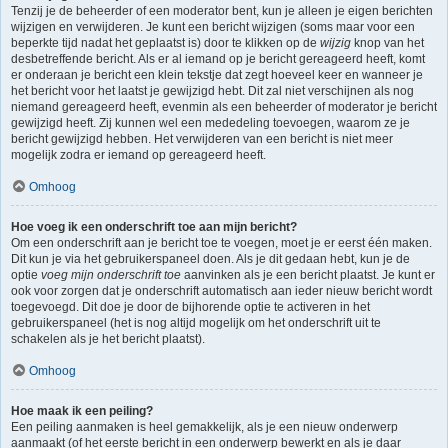
Tenzij je de beheerder of een moderator bent, kun je alleen je eigen berichten
wijzigen en verwijderen. Je kunt een bericht wijzigen (soms maar voor een
beperkte tijd nadat het geplaatst is) door te klikken op de
wijzig
knop van het
desbetreffende bericht. Als er al iemand op je bericht gereageerd heeft, komt
er onderaan je bericht een klein tekstje dat zegt hoeveel keer en wanneer je
het bericht voor het laatst je gewijzigd hebt. Dit zal niet verschijnen als nog
niemand gereageerd heeft, evenmin als een beheerder of moderator je bericht
gewijzigd heeft. Zij kunnen wel een mededeling toevoegen, waarom ze je
bericht gewijzigd hebben. Het verwijderen van een bericht is niet meer
mogelijk zodra er iemand op gereageerd heeft.
Omhoog
Hoe voeg ik een onderschrift toe aan mijn bericht?
Om een onderschrift aan je bericht toe te voegen, moet je er eerst één maken.
Dit kun je via het gebruikerspaneel doen. Als je dit gedaan hebt, kun je de
optie
voeg mijn onderschrift toe
aanvinken als je een bericht plaatst. Je kunt er
ook voor zorgen dat je onderschrift automatisch aan ieder nieuw bericht wordt
toegevoegd. Dit doe je door de bijhorende optie te activeren in het
gebruikerspaneel (het is nog altijd mogelijk om het onderschrift uit te
schakelen als je het bericht plaatst).
Omhoog
Hoe maak ik een peiling?
Een peiling aanmaken is heel gemakkelijk, als je een nieuw onderwerp
aanmaakt (of het eerste bericht in een onderwerp bewerkt en als je daar