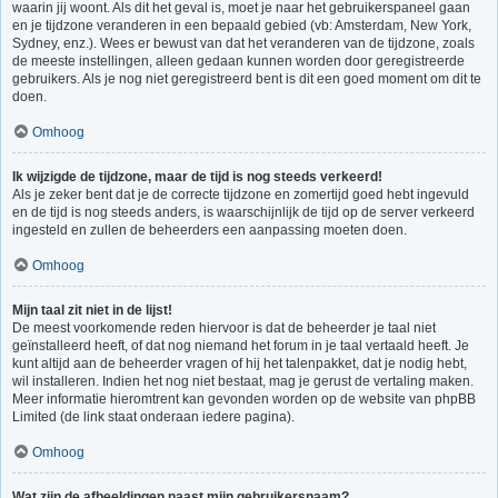
waarin jij woont. Als dit het geval is, moet je naar het gebruikerspaneel gaan
en je tijdzone veranderen in een bepaald gebied (vb: Amsterdam, New York,
Sydney, enz.). Wees er bewust van dat het veranderen van de tijdzone, zoals
de meeste instellingen, alleen gedaan kunnen worden door geregistreerde
gebruikers. Als je nog niet geregistreerd bent is dit een goed moment om dit te
doen.
Omhoog
Ik wijzigde de tijdzone, maar de tijd is nog steeds verkeerd!
Als je zeker bent dat je de correcte tijdzone en zomertijd goed hebt ingevuld
en de tijd is nog steeds anders, is waarschijnlijk de tijd op de server verkeerd
ingesteld en zullen de beheerders een aanpassing moeten doen.
Omhoog
Mijn taal zit niet in de lijst!
De meest voorkomende reden hiervoor is dat de beheerder je taal niet
geïnstalleerd heeft, of dat nog niemand het forum in je taal vertaald heeft. Je
kunt altijd aan de beheerder vragen of hij het talenpakket, dat je nodig hebt,
wil installeren. Indien het nog niet bestaat, mag je gerust de vertaling maken.
Meer informatie hieromtrent kan gevonden worden op de website van phpBB
Limited (de link staat onderaan iedere pagina).
Omhoog
Wat zijn de afbeeldingen naast mijn gebruikersnaam?