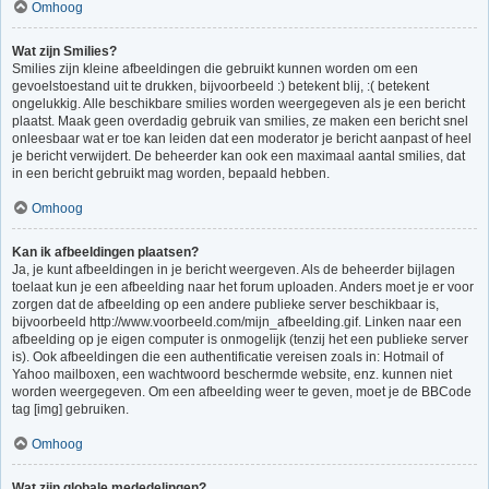
Omhoog
Wat zijn Smilies?
Smilies zijn kleine afbeeldingen die gebruikt kunnen worden om een
gevoelstoestand uit te drukken, bijvoorbeeld :) betekent blij, :( betekent
ongelukkig. Alle beschikbare smilies worden weergegeven als je een bericht
plaatst. Maak geen overdadig gebruik van smilies, ze maken een bericht snel
onleesbaar wat er toe kan leiden dat een moderator je bericht aanpast of heel
je bericht verwijdert. De beheerder kan ook een maximaal aantal smilies, dat
in een bericht gebruikt mag worden, bepaald hebben.
Omhoog
Kan ik afbeeldingen plaatsen?
Ja, je kunt afbeeldingen in je bericht weergeven. Als de beheerder bijlagen
toelaat kun je een afbeelding naar het forum uploaden. Anders moet je er voor
zorgen dat de afbeelding op een andere publieke server beschikbaar is,
bijvoorbeeld http://www.voorbeeld.com/mijn_afbeelding.gif. Linken naar een
afbeelding op je eigen computer is onmogelijk (tenzij het een publieke server
is). Ook afbeeldingen die een authentificatie vereisen zoals in: Hotmail of
Yahoo mailboxen, een wachtwoord beschermde website, enz. kunnen niet
worden weergegeven. Om een afbeelding weer te geven, moet je de BBCode
tag [img] gebruiken.
Omhoog
Wat zijn globale mededelingen?