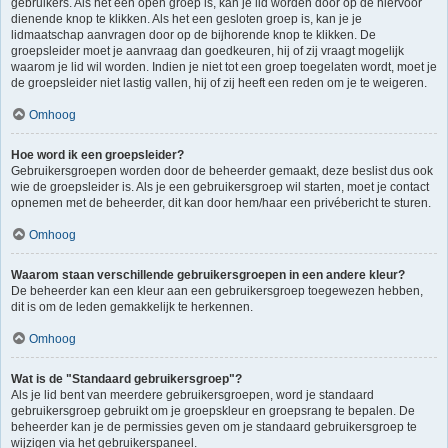
gebruikers. Als het een open groep is, kan je lid worden door op de hiervoor
dienende knop te klikken. Als het een gesloten groep is, kan je je
lidmaatschap aanvragen door op de bijhorende knop te klikken. De
groepsleider moet je aanvraag dan goedkeuren, hij of zij vraagt mogelijk
waarom je lid wil worden. Indien je niet tot een groep toegelaten wordt, moet je
de groepsleider niet lastig vallen, hij of zij heeft een reden om je te weigeren.
Omhoog
Hoe word ik een groepsleider?
Gebruikersgroepen worden door de beheerder gemaakt, deze beslist dus ook
wie de groepsleider is. Als je een gebruikersgroep wil starten, moet je contact
opnemen met de beheerder, dit kan door hem/haar een privébericht te sturen.
Omhoog
Waarom staan verschillende gebruikersgroepen in een andere kleur?
De beheerder kan een kleur aan een gebruikersgroep toegewezen hebben,
dit is om de leden gemakkelijk te herkennen.
Omhoog
Wat is de "Standaard gebruikersgroep"?
Als je lid bent van meerdere gebruikersgroepen, word je standaard
gebruikersgroep gebruikt om je groepskleur en groepsrang te bepalen. De
beheerder kan je de permissies geven om je standaard gebruikersgroep te
wijzigen via het gebruikerspaneel.