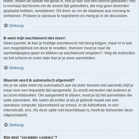
reden. Indien dit laatste het geval is, heb je dan ooit een bericht geplaatst? Het
is normaal dat forums om de zoveel tijd gebruikers, die nog geen berichten
geplaatst hebben, verwijderen. Dit doen ze om de database qua omvang te
verkleinen. Probeer je opnieuw te registreren en meng je in de discussies.
Omhoog
Ik weet mijn wachtwoord niet meer!
Geen paniek! Je kan je huidige wachtwoord niet terug krijgen, maar er is wel
een mogelijkheid om deze te resetten. Hiervoor moet je naar de
aanmeldpagina gaan en klikken op
wachtwoord vergeten?
. Volg de instructies
op het scherm en even later kan je je weer aanmelden.
Omhoog
Waarom word ik automatisch afgemeld?
Als je de optie
meld mij automatisch aan bij ieder bezoek
niet aanvinkt, blijf je
maar voor een bepaalde tijd aangemeld. Zo wordt vermeden dat anderen je
account misbruiken. Om aangemeld te blijven, moet je bij het aanmelden die
optie aanvinken. We raden dit echter af als je gebruik maakt van een
openbare computer, bijvoorbeeld op school, in de bibliotheek, in een
internetcafé, enz. Als deze optie niet beschikbaar is, heeft de beheerder deze
uitgeschakeld.
Omhoog
Wat doet "verwijder cookies"?