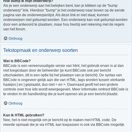
Hoe bump ik mijn onderwerp?
Als je een onderwerp aan het bekijken bent, kan je klikken op de "bump
onderwerp" link. Hierdoor "bump" je het onderwerp naar boven op de eerste
pagina van de onderwerpenlijst. Als deze link er niet staat, kunnen
onderwerpen niet gebumpt worden. Een onderwerp kan ook gebumpt worden
door een antwoord te plaatsen, maar hou hierbij wel rekening met de regels
van het forum.
Omhoog
Tekstopmaak en onderwerp soorten
Wat is BBCode?
BBCode is een vereenvoudigde versie van html, het gebruik ervan is al dan
niet toegestaan door de beheerder (je kunt BBCode ook per bericht
uitschakelen, dit is een optie bij het plaatsen van je bericht). De syntax van
BBCode is ongeveer gelijk aan die van HTML, tags worden tussen vierkante
haakjes [ en ] geplaatst, dus niet < en >. Daarnaast geeft het een grotere
controle over hoe iets wordt weergegeven. Meer informatie omtrent BBCode is
te vinden in de handleiding die je kunt openen als je een bericht plaatst.
Omhoog
Kan ik HTML gebruiken?
Nee, het is niet mogelijk om je bericht op te maken met HTML code. De
meeste opmaak die je via HTML kan toepassen is ook via BBCode mogelijk.