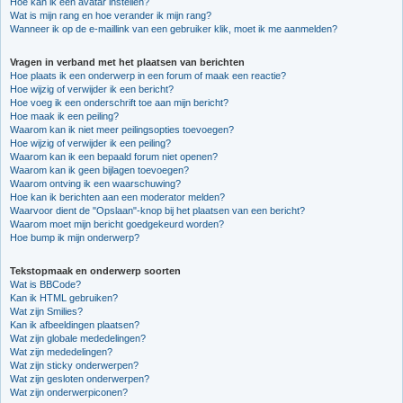
Hoe kan ik een avatar instellen?
Wat is mijn rang en hoe verander ik mijn rang?
Wanneer ik op de e-maillink van een gebruiker klik, moet ik me aanmelden?
Vragen in verband met het plaatsen van berichten
Hoe plaats ik een onderwerp in een forum of maak een reactie?
Hoe wijzig of verwijder ik een bericht?
Hoe voeg ik een onderschrift toe aan mijn bericht?
Hoe maak ik een peiling?
Waarom kan ik niet meer peilingsopties toevoegen?
Hoe wijzig of verwijder ik een peiling?
Waarom kan ik een bepaald forum niet openen?
Waarom kan ik geen bijlagen toevoegen?
Waarom ontving ik een waarschuwing?
Hoe kan ik berichten aan een moderator melden?
Waarvoor dient de "Opslaan"-knop bij het plaatsen van een bericht?
Waarom moet mijn bericht goedgekeurd worden?
Hoe bump ik mijn onderwerp?
Tekstopmaak en onderwerp soorten
Wat is BBCode?
Kan ik HTML gebruiken?
Wat zijn Smilies?
Kan ik afbeeldingen plaatsen?
Wat zijn globale mededelingen?
Wat zijn mededelingen?
Wat zijn sticky onderwerpen?
Wat zijn gesloten onderwerpen?
Wat zijn onderwerpiconen?