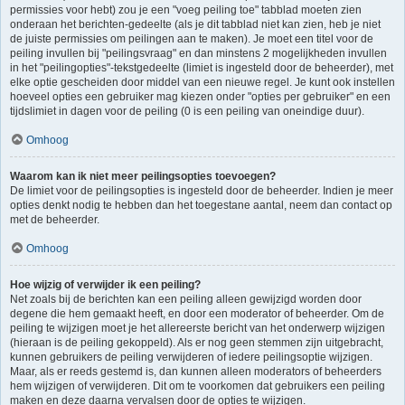
permissies voor hebt) zou je een "voeg peiling toe" tabblad moeten zien
onderaan het berichten-gedeelte (als je dit tabblad niet kan zien, heb je niet
de juiste permissies om peilingen aan te maken). Je moet een titel voor de
peiling invullen bij "peilingsvraag" en dan minstens 2 mogelijkheden invullen
in het "peilingopties"-tekstgedeelte (limiet is ingesteld door de beheerder), met
elke optie gescheiden door middel van een nieuwe regel. Je kunt ook instellen
hoeveel opties een gebruiker mag kiezen onder "opties per gebruiker" en een
tijdslimiet in dagen voor de peiling (0 is een peiling van oneindige duur).
Omhoog
Waarom kan ik niet meer peilingsopties toevoegen?
De limiet voor de peilingsopties is ingesteld door de beheerder. Indien je meer
opties denkt nodig te hebben dan het toegestane aantal, neem dan contact op
met de beheerder.
Omhoog
Hoe wijzig of verwijder ik een peiling?
Net zoals bij de berichten kan een peiling alleen gewijzigd worden door
degene die hem gemaakt heeft, en door een moderator of beheerder. Om de
peiling te wijzigen moet je het allereerste bericht van het onderwerp wijzigen
(hieraan is de peiling gekoppeld). Als er nog geen stemmen zijn uitgebracht,
kunnen gebruikers de peiling verwijderen of iedere peilingsoptie wijzigen.
Maar, als er reeds gestemd is, dan kunnen alleen moderators of beheerders
hem wijzigen of verwijderen. Dit om te voorkomen dat gebruikers een peiling
maken en deze daarna vervalsen door de opties te wijzigen.