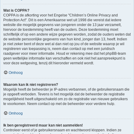
Wat is COPPA?
COPPA is de afkorting voor het Engelse "Children’s Online Privacy and
Protection Act". Dit is een Amerikaanse wet uit 1998 die vereist dat iedere
website die mogelijk gegevens van jongeren onder de 13 jaar verzamelt,
hiervoor de toestemming heeft van de ouders. Deze toestemming moet
schriftelijk of op een andere wijze gegeven worden, zodat de ouders weten dat
de website persoonlijke gegevens van hun kind, jonger dan 13, heeft. Indien
je niet zeker bent of deze wet al dan niet op jou of de website waarop je wil
registreren van toepassing is, neem dan contact op met een juridisch
raadgever voor meer informatie. Houd er rekening mee dat het phpBB-team
geen wettelijke informatie kan verschaffen en ook niet het aanspreekpunt is
voor deze wetgeving, tenzij dit hieronder vermeld wordt.
Omhoog
Waarom kan ik niet registreren?
Mogelijk heeft de beheerder je IP-adres verbannen, of de gebruikersnaam die
je opgeeft verboden. Tevens is het mogelijk dat de beheerder de registratie
mogelijkheid heeft uitgeschakeld om zo de registratie van nieuwe gebruikers
te voorkomen. Neem contact op met de beheerder voor verdere hulp.
Omhoog
Ik ben geregistreerd maar kan niet aanmelden!
Controleer eerst of je gebruikersnaam en wachtwoord kloppen. Indien ze