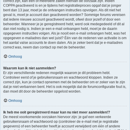
correct zijn, kan één of meerdere zaken hiervan de oorzaak zijn. Indien
COPPA geactiveerd is en je tijdens het registratieproces opgaf dat je jonger
bent dan 13 jaar, moet je de ontvangen instructies opvolgen. Als dit niet het
geval is, moet je account dan geactiveerd worden? Sommige forums vereisen
dat iedere nieuwe account geactiveerd wordt, ofwel door jezelf of door een
beheerder. Wanneer je je geregistreerd hebt, werd ook medegedeeld of dit al
dan niet nodig is. Indien je een e-mail ontvangen hebt, moet je de daarin
opgegeven instructies volgen. Als je nooit een e-mail ontvangen hebt, was het
opgegeven e-mailadres dan wel juist? Één van de redenen van activatie is om
het aantal valse accounts te doen dalen. Als je zeker bent dat je e-mailadres
correct was, neem dan contact op met de beheerder.
Omhoog
Waarom kan ik niet aanmelden?
Er zijn verschillende redenen mogelijk waarom je dit probleem hebt.
Controleer eerst of je gebruikersnaam en wachtwoord kloppen. Indien ze
correct zijn, kun je contact opnemen met de beheerder om er zeker van te zijn
dat je niet verbannen bent. Het is ook mogelijk dat de forumconfiguratie fout is,
dan moet dit door de beheerder opgelost worden.
Omhoog
Ik heb me ooit geregistreerd maar kan nu niet meer aanmelden!?
De meest voorkomende oorzaken hiervoor zijn: je gaf een verkeerde
gebruikersnaam of wachtwoord op (controleer de e-mail met je registratie
gegevens) of een beheerder heeft je account verwijderd om één of andere