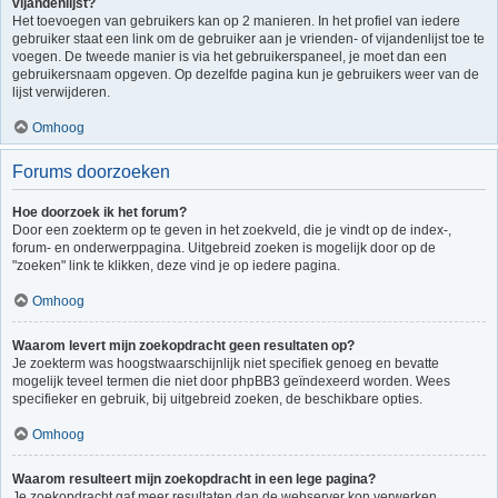
vijandenlijst?
Het toevoegen van gebruikers kan op 2 manieren. In het profiel van iedere
gebruiker staat een link om de gebruiker aan je vrienden- of vijandenlijst toe te
voegen. De tweede manier is via het gebruikerspaneel, je moet dan een
gebruikersnaam opgeven. Op dezelfde pagina kun je gebruikers weer van de
lijst verwijderen.
Omhoog
Forums doorzoeken
Hoe doorzoek ik het forum?
Door een zoekterm op te geven in het zoekveld, die je vindt op de index-,
forum- en onderwerppagina. Uitgebreid zoeken is mogelijk door op de
"zoeken" link te klikken, deze vind je op iedere pagina.
Omhoog
Waarom levert mijn zoekopdracht geen resultaten op?
Je zoekterm was hoogstwaarschijnlijk niet specifiek genoeg en bevatte
mogelijk teveel termen die niet door phpBB3 geïndexeerd worden. Wees
specifieker en gebruik, bij uitgebreid zoeken, de beschikbare opties.
Omhoog
Waarom resulteert mijn zoekopdracht in een lege pagina?
Je zoekopdracht gaf meer resultaten dan de webserver kon verwerken.