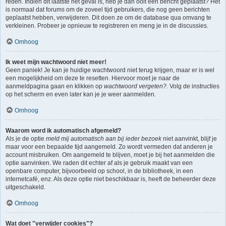
reden. Indien dit laatste het geval is, heb je dan ooit een bericht geplaatst? Het
is normaal dat forums om de zoveel tijd gebruikers, die nog geen berichten
geplaatst hebben, verwijderen. Dit doen ze om de database qua omvang te
verkleinen. Probeer je opnieuw te registreren en meng je in de discussies.
Omhoog
Ik weet mijn wachtwoord niet meer!
Geen paniek! Je kan je huidige wachtwoord niet terug krijgen, maar er is wel
een mogelijkheid om deze te resetten. Hiervoor moet je naar de
aanmeldpagina gaan en klikken op
wachtwoord vergeten?
. Volg de instructies
op het scherm en even later kan je je weer aanmelden.
Omhoog
Waarom word ik automatisch afgemeld?
Als je de optie
meld mij automatisch aan bij ieder bezoek
niet aanvinkt, blijf je
maar voor een bepaalde tijd aangemeld. Zo wordt vermeden dat anderen je
account misbruiken. Om aangemeld te blijven, moet je bij het aanmelden die
optie aanvinken. We raden dit echter af als je gebruik maakt van een
openbare computer, bijvoorbeeld op school, in de bibliotheek, in een
internetcafé, enz. Als deze optie niet beschikbaar is, heeft de beheerder deze
uitgeschakeld.
Omhoog
Wat doet "verwijder cookies"?