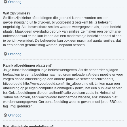
Omhoog
Wat zijn Smilies?
Smilies zijn kleine afbeeldingen die gebruikt kunnen worden om een
gevoelstoestand uit te drukken, bijvoorbeeld :) betekent blij, :( betekent
ongelukkig. Alle beschikbare smilies worden weergegeven als je een bericht
plaatst. Maak geen overdadig gebruik van smilies, ze maken een bericht snel
onleesbaar wat er toe kan leiden dat een moderator je bericht aanpast of heel
je bericht verwijdert. De beheerder kan ook een maximaal aantal smilies, dat
in een bericht gebruikt mag worden, bepaald hebben.
Omhoog
Kan ik afbeeldingen plaatsen?
Ja, je kunt afbeeldingen in je bericht weergeven. Als de beheerder bijlagen
toelaat kun je een afbeelding naar het forum uploaden. Anders moet je er voor
zorgen dat de afbeelding op een andere publieke server beschikbaar is,
bijvoorbeeld http://www.voorbeeld.com/mijn_afbeelding.gif. Linken naar een
afbeelding op je eigen computer is onmogelijk (tenzij het een publieke server
is). Ook afbeeldingen die een authentificatie vereisen zoals in: Hotmail of
Yahoo mailboxen, een wachtwoord beschermde website, enz. kunnen niet
worden weergegeven. Om een afbeelding weer te geven, moet je de BBCode
tag [img] gebruiken.
Omhoog
Wat zijn globale mededelingen?