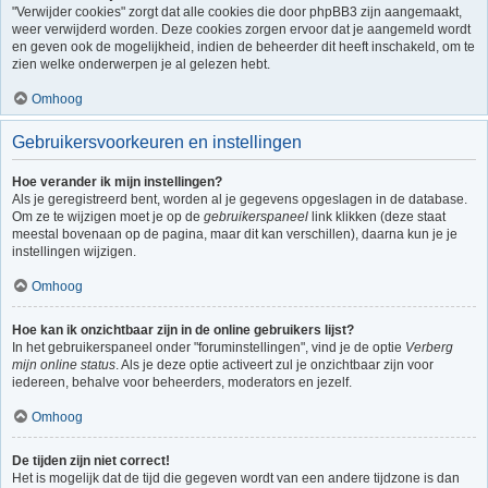
"Verwijder cookies" zorgt dat alle cookies die door phpBB3 zijn aangemaakt,
weer verwijderd worden. Deze cookies zorgen ervoor dat je aangemeld wordt
en geven ook de mogelijkheid, indien de beheerder dit heeft inschakeld, om te
zien welke onderwerpen je al gelezen hebt.
Omhoog
Gebruikersvoorkeuren en instellingen
Hoe verander ik mijn instellingen?
Als je geregistreerd bent, worden al je gegevens opgeslagen in de database.
Om ze te wijzigen moet je op de
gebruikerspaneel
link klikken (deze staat
meestal bovenaan op de pagina, maar dit kan verschillen), daarna kun je je
instellingen wijzigen.
Omhoog
Hoe kan ik onzichtbaar zijn in de online gebruikers lijst?
In het gebruikerspaneel onder "foruminstellingen", vind je de optie
Verberg
mijn online status
. Als je deze optie activeert zul je onzichtbaar zijn voor
iedereen, behalve voor beheerders, moderators en jezelf.
Omhoog
De tijden zijn niet correct!
Het is mogelijk dat de tijd die gegeven wordt van een andere tijdzone is dan