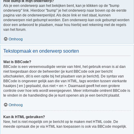
Hoe bump ik mijn onderwerp?
Als je een onderwerp aan het bekijken bent, kan je klikken op de "bump
onderwerp" link. Hierdoor "bump" je het onderwerp naar boven op de eerste
pagina van de onderwerpenlijst. Als deze link er niet staat, kunnen
onderwerpen niet gebumpt worden. Een onderwerp kan ook gebumpt worden
door een antwoord te plaatsen, maar hou hierbij wel rekening met de regels
van het forum.
Omhoog
Tekstopmaak en onderwerp soorten
Wat is BBCode?
BBCode is een vereenvoudigde versie van html, het gebruik ervan is al dan
niet toegestaan door de beheerder (je kunt BBCode ook per bericht
uitschakelen, dit is een optie bij het plaatsen van je bericht). De syntax van
BBCode is ongeveer gelijk aan die van HTML, tags worden tussen vierkante
haakjes [ en ] geplaatst, dus niet < en >. Daarnaast geeft het een grotere
controle over hoe iets wordt weergegeven. Meer informatie omtrent BBCode is
te vinden in de handleiding die je kunt openen als je een bericht plaatst.
Omhoog
Kan ik HTML gebruiken?
Nee, het is niet mogelijk om je bericht op te maken met HTML code. De
meeste opmaak die je via HTML kan toepassen is ook via BBCode mogelijk.