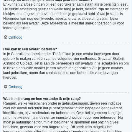
Er kunnen 2 afbeeldingen bij een gebruikersnaam staan als je berichten leest.
De eerste afbeelding geeft aan welke rang je hebt, meestal zijn dit sterretjes of
blokjes die aangeven hoeveel berichten je geplaatst hebt of wat je status is.
Hieronder kan nog een tweede, meestal grotere, afbeelding staan, beter
bekend als een avatar. Deze afbeelding is meestal uniek of persoonlijk voor
iedere gebruiker.
Omhoog
Hoe kan ik een avatar instellen?
In je Gebruikerspaneel, onder “Profiel” kun je een avatar toevoegen door
gebruik te maken van één van de volgende vier methodes: Gravatar, Galerij,
Afstand of Upload. Het is aan de beheerders om avatars in te schakelen en om
te kiezen op welke manier je een avatar kan gebruiken. Als je geen avatars
kunt gebruiken, neem dan contact op met een beheerder voor je vragen
hierover.
Omhoog
Wat is mijn rang en hoe verander ik mijn rang?
Rangen, welke verschijnen onder je gebruikersnaam, geven een indicatie
over het aantal berchten dat je hebt gemaakt of om bepaalde gebruikers te
identificeren, bijv. moderators en beheerders. Over het algemeen kun je je
rang niet wijzigen, aangezien ze ingesteld worden door een beheerder. Nu
moet je natuurlijk het forum niet beginnen te spammen met onzinnig veel
berichten, gewoon voor een hogere rang. Dit heeft zelfs mogelijk het
tegenovergestelde effect, een beheerder of moderator kunnen je berichten