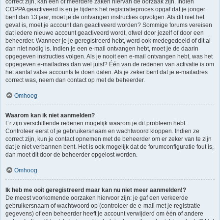
correct zijn, kan één of meerdere zaken hiervan de oorzaak zijn. Indien
COPPA geactiveerd is en je tijdens het registratieproces opgaf dat je jonger
bent dan 13 jaar, moet je de ontvangen instructies opvolgen. Als dit niet het
geval is, moet je account dan geactiveerd worden? Sommige forums vereisen
dat iedere nieuwe account geactiveerd wordt, ofwel door jezelf of door een
beheerder. Wanneer je je geregistreerd hebt, werd ook medegedeeld of dit al
dan niet nodig is. Indien je een e-mail ontvangen hebt, moet je de daarin
opgegeven instructies volgen. Als je nooit een e-mail ontvangen hebt, was het
opgegeven e-mailadres dan wel juist? Één van de redenen van activatie is om
het aantal valse accounts te doen dalen. Als je zeker bent dat je e-mailadres
correct was, neem dan contact op met de beheerder.
Omhoog
Waarom kan ik niet aanmelden?
Er zijn verschillende redenen mogelijk waarom je dit probleem hebt.
Controleer eerst of je gebruikersnaam en wachtwoord kloppen. Indien ze
correct zijn, kun je contact opnemen met de beheerder om er zeker van te zijn
dat je niet verbannen bent. Het is ook mogelijk dat de forumconfiguratie fout is,
dan moet dit door de beheerder opgelost worden.
Omhoog
Ik heb me ooit geregistreerd maar kan nu niet meer aanmelden!?
De meest voorkomende oorzaken hiervoor zijn: je gaf een verkeerde
gebruikersnaam of wachtwoord op (controleer de e-mail met je registratie
gegevens) of een beheerder heeft je account verwijderd om één of andere