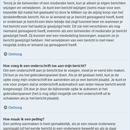
Tenzij je de beheerder of een moderator bent, kun je alleen je eigen berichten
wijzigen en verwijderen. Je kunt een bericht wijzigen (soms maar voor een
beperkte tijd nadat het geplaatst is) door te klikken op de
wijzig
knop van het
desbetreffende bericht. Als er al iemand op je bericht gereageerd heeft, komt
er onderaan je bericht een klein tekstje dat zegt hoeveel keer en wanneer je
het bericht voor het laatst je gewijzigd hebt. Dit zal niet verschijnen als nog
niemand gereageerd heeft, evenmin als een beheerder of moderator je bericht
gewijzigd heeft. Zij kunnen wel een mededeling toevoegen, waarom ze je
bericht gewijzigd hebben. Het verwijderen van een bericht is niet meer
mogelijk zodra er iemand op gereageerd heeft.
Omhoog
Hoe voeg ik een onderschrift toe aan mijn bericht?
Om een onderschrift aan je bericht toe te voegen, moet je er eerst één maken.
Dit kun je via het gebruikerspaneel doen. Als je dit gedaan hebt, kun je de
optie
voeg mijn onderschrift toe
aanvinken als je een bericht plaatst. Je kunt er
ook voor zorgen dat je onderschrift automatisch aan ieder nieuw bericht wordt
toegevoegd. Dit doe je door de bijhorende optie te activeren in het
gebruikerspaneel (het is nog altijd mogelijk om het onderschrift uit te
schakelen als je het bericht plaatst).
Omhoog
Hoe maak ik een peiling?
Een peiling aanmaken is heel gemakkelijk, als je een nieuw onderwerp
aanmaakt (of het eerste bericht in een onderwerp bewerkt en als je daar