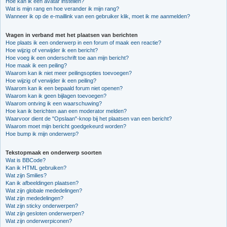
Hoe kan ik een avatar instellen?
Wat is mijn rang en hoe verander ik mijn rang?
Wanneer ik op de e-maillink van een gebruiker klik, moet ik me aanmelden?
Vragen in verband met het plaatsen van berichten
Hoe plaats ik een onderwerp in een forum of maak een reactie?
Hoe wijzig of verwijder ik een bericht?
Hoe voeg ik een onderschrift toe aan mijn bericht?
Hoe maak ik een peiling?
Waarom kan ik niet meer peilingsopties toevoegen?
Hoe wijzig of verwijder ik een peiling?
Waarom kan ik een bepaald forum niet openen?
Waarom kan ik geen bijlagen toevoegen?
Waarom ontving ik een waarschuwing?
Hoe kan ik berichten aan een moderator melden?
Waarvoor dient de "Opslaan"-knop bij het plaatsen van een bericht?
Waarom moet mijn bericht goedgekeurd worden?
Hoe bump ik mijn onderwerp?
Tekstopmaak en onderwerp soorten
Wat is BBCode?
Kan ik HTML gebruiken?
Wat zijn Smilies?
Kan ik afbeeldingen plaatsen?
Wat zijn globale mededelingen?
Wat zijn mededelingen?
Wat zijn sticky onderwerpen?
Wat zijn gesloten onderwerpen?
Wat zijn onderwerpiconen?