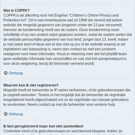
Wat is COPPA?
COPPA is de afkorting voor het Engelse "Children’s Online Privacy and
Protection Act". Dit is een Amerikaanse wet uit 1998 die vereist dat iedere
website die mogelijk gegevens van jongeren onder de 13 jaar verzamelt,
hiervoor de toestemming heeft van de ouders. Deze toestemming moet
schriftelijk of op een andere wijze gegeven worden, zodat de ouders weten dat
de website persoonlijke gegevens van hun kind, jonger dan 13, heeft. Indien
je niet zeker bent of deze wet al dan niet op jou of de website waarop je wil
registreren van toepassing is, neem dan contact op met een juridisch
raadgever voor meer informatie. Houd er rekening mee dat het phpBB-team
geen wettelijke informatie kan verschaffen en ook niet het aanspreekpunt is
voor deze wetgeving, tenzij dit hieronder vermeld wordt.
Omhoog
Waarom kan ik niet registreren?
Mogelijk heeft de beheerder je IP-adres verbannen, of de gebruikersnaam die
je opgeeft verboden. Tevens is het mogelijk dat de beheerder de registratie
mogelijkheid heeft uitgeschakeld om zo de registratie van nieuwe gebruikers
te voorkomen. Neem contact op met de beheerder voor verdere hulp.
Omhoog
Ik ben geregistreerd maar kan niet aanmelden!
Controleer eerst of je gebruikersnaam en wachtwoord kloppen. Indien ze