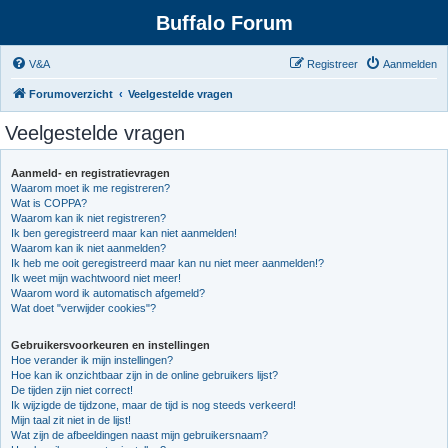
Buffalo Forum
V&A
Registreer
Aanmelden
Forumoverzicht
Veelgestelde vragen
Veelgestelde vragen
Aanmeld- en registratievragen
Waarom moet ik me registreren?
Wat is COPPA?
Waarom kan ik niet registreren?
Ik ben geregistreerd maar kan niet aanmelden!
Waarom kan ik niet aanmelden?
Ik heb me ooit geregistreerd maar kan nu niet meer aanmelden!?
Ik weet mijn wachtwoord niet meer!
Waarom word ik automatisch afgemeld?
Wat doet "verwijder cookies"?
Gebruikersvoorkeuren en instellingen
Hoe verander ik mijn instellingen?
Hoe kan ik onzichtbaar zijn in de online gebruikers lijst?
De tijden zijn niet correct!
Ik wijzigde de tijdzone, maar de tijd is nog steeds verkeerd!
Mijn taal zit niet in de lijst!
Wat zijn de afbeeldingen naast mijn gebruikersnaam?