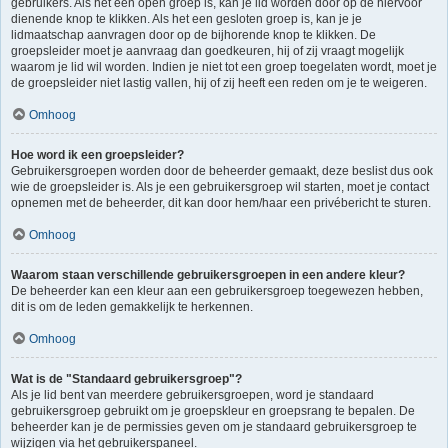
gebruikers. Als het een open groep is, kan je lid worden door op de hiervoor
dienende knop te klikken. Als het een gesloten groep is, kan je je
lidmaatschap aanvragen door op de bijhorende knop te klikken. De
groepsleider moet je aanvraag dan goedkeuren, hij of zij vraagt mogelijk
waarom je lid wil worden. Indien je niet tot een groep toegelaten wordt, moet je
de groepsleider niet lastig vallen, hij of zij heeft een reden om je te weigeren.
Omhoog
Hoe word ik een groepsleider?
Gebruikersgroepen worden door de beheerder gemaakt, deze beslist dus ook
wie de groepsleider is. Als je een gebruikersgroep wil starten, moet je contact
opnemen met de beheerder, dit kan door hem/haar een privébericht te sturen.
Omhoog
Waarom staan verschillende gebruikersgroepen in een andere kleur?
De beheerder kan een kleur aan een gebruikersgroep toegewezen hebben,
dit is om de leden gemakkelijk te herkennen.
Omhoog
Wat is de "Standaard gebruikersgroep"?
Als je lid bent van meerdere gebruikersgroepen, word je standaard
gebruikersgroep gebruikt om je groepskleur en groepsrang te bepalen. De
beheerder kan je de permissies geven om je standaard gebruikersgroep te
wijzigen via het gebruikerspaneel.