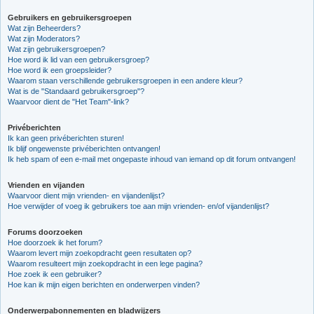
Gebruikers en gebruikersgroepen
Wat zijn Beheerders?
Wat zijn Moderators?
Wat zijn gebruikersgroepen?
Hoe word ik lid van een gebruikersgroep?
Hoe word ik een groepsleider?
Waarom staan verschillende gebruikersgroepen in een andere kleur?
Wat is de "Standaard gebruikersgroep"?
Waarvoor dient de "Het Team"-link?
Privéberichten
Ik kan geen privéberichten sturen!
Ik blijf ongewenste privéberichten ontvangen!
Ik heb spam of een e-mail met ongepaste inhoud van iemand op dit forum ontvangen!
Vrienden en vijanden
Waarvoor dient mijn vrienden- en vijandenlijst?
Hoe verwijder of voeg ik gebruikers toe aan mijn vrienden- en/of vijandenlijst?
Forums doorzoeken
Hoe doorzoek ik het forum?
Waarom levert mijn zoekopdracht geen resultaten op?
Waarom resulteert mijn zoekopdracht in een lege pagina?
Hoe zoek ik een gebruiker?
Hoe kan ik mijn eigen berichten en onderwerpen vinden?
Onderwerpabonnementen en bladwijzers