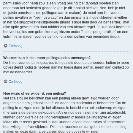
permissies voor hebt) zou je een "voeg peiling toe" tabblad moeten zien
onderaan het berichten-gedeelte (als je dit tabblad niet kan zien, heb je niet
de juiste permissies om peilingen aan te maken). Je moet een titel voor de
peiling invullen bij "peilingsvraag" en dan minstens 2 mogelijkheden invullen
in het "peilingopties"-tekstgedeelte (limiet is ingesteld door de beheerder), met
elke optie gescheiden door middel van een nieuwe regel. Je kunt ook instellen
hoeveel opties een gebruiker mag kiezen onder "opties per gebruiker" en een
tijdslimiet in dagen voor de peiling (0 is een peiling van oneindige duur).
Omhoog
Waarom kan ik niet meer peilingsopties toevoegen?
De limiet voor de peilingsopties is ingesteld door de beheerder. Indien je meer
opties denkt nodig te hebben dan het toegestane aantal, neem dan contact op
met de beheerder.
Omhoog
Hoe wijzig of verwijder ik een peiling?
Net zoals bij de berichten kan een peiling alleen gewijzigd worden door
degene die hem gemaakt heeft, en door een moderator of beheerder. Om de
peiling te wijzigen moet je het allereerste bericht van het onderwerp wijzigen
(hieraan is de peiling gekoppeld). Als er nog geen stemmen zijn uitgebracht,
kunnen gebruikers de peiling verwijderen of iedere peilingsoptie wijzigen.
Maar, als er reeds gestemd is, dan kunnen alleen moderators of beheerders
hem wijzigen of verwijderen. Dit om te voorkomen dat gebruikers een peiling
maken en deze daarna vervalsen door de opties te wijzigen.