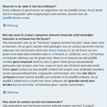
Waarom is de optie X niet beschikbaar?
Deze software is geschreven en eigendom van de phpBB-Groep. Als je denkt
dat een bepaalde optie toegevoegd moet worden, bezoek dan de
phpBB Ideeën sectie
.
Omhoog
Met wie moet ik contact opnemen omtrent misbruik en/of wettelijke
kwesties in verband met dit forum?
Alle beheerders die op de "het team"-pagina vermeld worden, staan open voor
je klachten. Als je geen reactie hebt gekregen, kun je contact opnemen met de
eigenaar van het domein (dmv een
whois lookup
) of, als dit forum op een
gratis host staat (bijvoorbeeld xsbb.nl, nl.forums.cc, dotbb.be, enz.), het beheer
of misbruik-afdeling van de gratis host. Wees je er bewust van dat phpBB
Limited
geen inspraak
heeft en dus in geen enkel geval aansprakelijk
gehouden kan worden over hoe, waar en door wie dit forum gebruikt wordt.
Neem
geen
contact op met phpBB Limited met vragen over wettelijke kwesties
(zoals aanspreekbaarheid, ongepaste commentaar, enz.) die
niet direct
verband
houden met de phpBB.com-website of de phpBB-software. Als je
phpBB Limited toch e-mailt over deze software die
gebruikt wordt door
derden
kun je een korte, of helemaal geen, reactie verwachten.
Omhoog
Hoe neem ik contact op met een beheerder?
Alle gebruikers van het forum kunnen gebruik maken van het “Contact”-