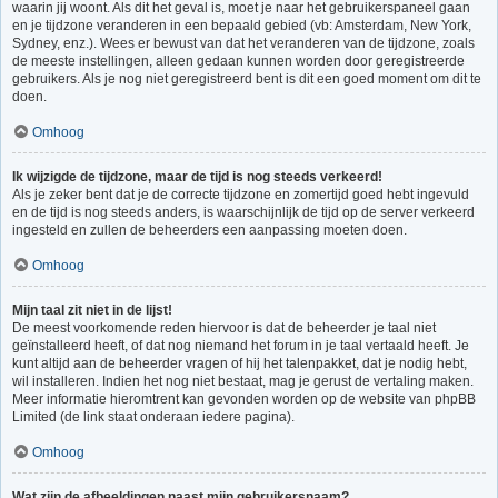
waarin jij woont. Als dit het geval is, moet je naar het gebruikerspaneel gaan
en je tijdzone veranderen in een bepaald gebied (vb: Amsterdam, New York,
Sydney, enz.). Wees er bewust van dat het veranderen van de tijdzone, zoals
de meeste instellingen, alleen gedaan kunnen worden door geregistreerde
gebruikers. Als je nog niet geregistreerd bent is dit een goed moment om dit te
doen.
Omhoog
Ik wijzigde de tijdzone, maar de tijd is nog steeds verkeerd!
Als je zeker bent dat je de correcte tijdzone en zomertijd goed hebt ingevuld
en de tijd is nog steeds anders, is waarschijnlijk de tijd op de server verkeerd
ingesteld en zullen de beheerders een aanpassing moeten doen.
Omhoog
Mijn taal zit niet in de lijst!
De meest voorkomende reden hiervoor is dat de beheerder je taal niet
geïnstalleerd heeft, of dat nog niemand het forum in je taal vertaald heeft. Je
kunt altijd aan de beheerder vragen of hij het talenpakket, dat je nodig hebt,
wil installeren. Indien het nog niet bestaat, mag je gerust de vertaling maken.
Meer informatie hieromtrent kan gevonden worden op de website van phpBB
Limited (de link staat onderaan iedere pagina).
Omhoog
Wat zijn de afbeeldingen naast mijn gebruikersnaam?