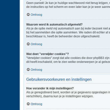
Geen paniek! Je kan je huidige wachtwoord niet terug krijgen,
de instructies op het scherm en even later kan je je weer aanm
Omhoog
Waarom word ik automatisch afgemeld?
Als je de optie
meld mij automatisch aan bij ieder bezoek
niet 
bij het aanmelden die optie aanvinken. We raden dit echter af a
beschikbaar is, heeft de beheerder deze uitgeschakeld.
Omhoog
Wat doet "verwijder cookies"?
"Verwijder cookies" zorgt dat alle cookies die door phpBB3 z
dit heeft inschakeld, om te zien welke onderwerpen je al gelez
Omhoog
Gebruikersvoorkeuren en instellingen
Hoe verander ik mijn instellingen?
Als je geregistreerd bent, worden al je gegevens opgeslagen i
verschillen), daarna kun je je instellingen wijzigen.
Omhoog