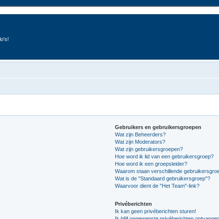
o's!
Gebruikers en gebruikersgroepen
Wat zijn Beheerders?
Wat zijn Moderators?
Wat zijn gebruikersgroepen?
Hoe word ik lid van een gebruikersgroep?
Hoe word ik een groepsleider?
Waarom staan verschillende gebruikersgroe
Wat is de "Standaard gebruikersgroep"?
Waarvoor dient de "Het Team"-link?
Privéberichten
Ik kan geen privéberichten sturen!
Ik blijf ongewenste privéberichten ontvange