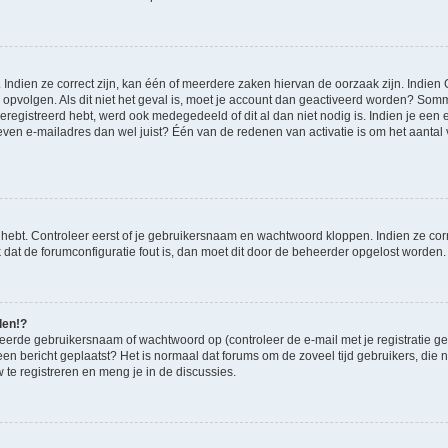
ndien ze correct zijn, kan één of meerdere zaken hiervan de oorzaak zijn. Indien C
es opvolgen. Als dit niet het geval is, moet je account dan geactiveerd worden? S
geregistreerd hebt, werd ook medegedeeld of dit al dan niet nodig is. Indien je een
ven e-mailadres dan wel juist? Één van de redenen van activatie is om het aantal va
 hebt. Controleer eerst of je gebruikersnaam en wachtwoord kloppen. Indien ze cor
jk dat de forumconfiguratie fout is, dan moet dit door de beheerder opgelost worden.
den!?
eerde gebruikersnaam of wachtwoord op (controleer de e-mail met je registratie g
it een bericht geplaatst? Het is normaal dat forums om de zoveel tijd gebruikers, di
te registreren en meng je in de discussies.