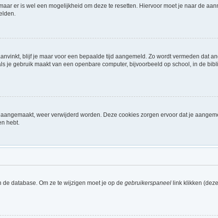
 maar er is wel een mogelijkheid om deze te resetten. Hiervoor moet je naar de a
elden.
aanvinkt, blijf je maar voor een bepaalde tijd aangemeld. Zo wordt vermeden dat a
ls je gebruik maakt van een openbare computer, bijvoorbeeld op school, in de biblio
ijn aangemaakt, weer verwijderd worden. Deze cookies zorgen ervoor dat je aangem
en hebt.
n de database. Om ze te wijzigen moet je op de
gebruikerspaneel
link klikken (dez