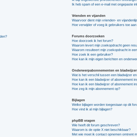
Ik heb spam of een e-mail met ongepaste i
Vrienden en vijanden
Waarvoor dient mijn vrienden- en vijandenlij
Hoe verwijder of voeg ik gebruikers toe aan m
Forums doorzoeken
lden?
Hoe doorzoek ik het forum?
Waarom levert mijn zoekopdracht geen resu
Waarom resulteert mijn zoekopdracht in een
Hoe zoek ik een gebruiker?
Hoe kan ik mijn eigen berichten en onderw
Onderwerpabonnementen en bladwijzer
Wat is het verschil tussen een bladwijzer 
Hoe kan ik een bladwijzer of abonnement in
Hoe kan ik een bladwijzer of abonnement ins
Hoe zeg ik mijn abonnement op?
Bijlagen
Welke bijlagen worden toegestaan op dit fo
Hoe vind ik al mijn bijlagen?
phpBB vragen
Wie heeft dit forum geschreven?
Waarom is de optie X niet beschikbaar?
Met wie moet ik contact opnemen omtrent mis