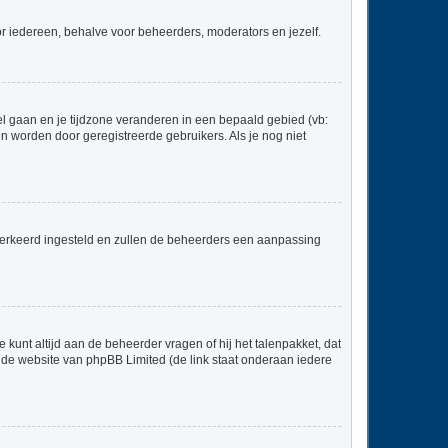
voor iedereen, behalve voor beheerders, moderators en jezelf.
neel gaan en je tijdzone veranderen in een bepaald gebied (vb:
 worden door geregistreerde gebruikers. Als je nog niet
er verkeerd ingesteld en zullen de beheerders een aanpassing
 kunt altijd aan de beheerder vragen of hij het talenpakket, dat
p de website van phpBB Limited (de link staat onderaan iedere