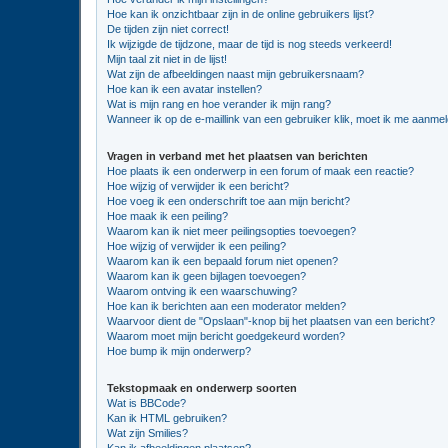
Hoe kan ik onzichtbaar zijn in de online gebruikers lijst?
De tijden zijn niet correct!
Ik wijzigde de tijdzone, maar de tijd is nog steeds verkeerd!
Mijn taal zit niet in de lijst!
Wat zijn de afbeeldingen naast mijn gebruikersnaam?
Hoe kan ik een avatar instellen?
Wat is mijn rang en hoe verander ik mijn rang?
Wanneer ik op de e-maillink van een gebruiker klik, moet ik me aanme
Vragen in verband met het plaatsen van berichten
Hoe plaats ik een onderwerp in een forum of maak een reactie?
Hoe wijzig of verwijder ik een bericht?
Hoe voeg ik een onderschrift toe aan mijn bericht?
Hoe maak ik een peiling?
Waarom kan ik niet meer peilingsopties toevoegen?
Hoe wijzig of verwijder ik een peiling?
Waarom kan ik een bepaald forum niet openen?
Waarom kan ik geen bijlagen toevoegen?
Waarom ontving ik een waarschuwing?
Hoe kan ik berichten aan een moderator melden?
Waarvoor dient de "Opslaan"-knop bij het plaatsen van een bericht?
Waarom moet mijn bericht goedgekeurd worden?
Hoe bump ik mijn onderwerp?
Tekstopmaak en onderwerp soorten
Wat is BBCode?
Kan ik HTML gebruiken?
Wat zijn Smilies?