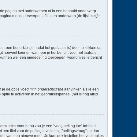
l de pagina met onderwerpen of in een bepaald onderwerp.
 pagina met onderwerpen of in een onderwerp (de lijst met
je
r een beperkte tijd nadat het geplaatst is) door te klikken op
gt hoeveel keer en wanneer je het bericht voor het laatst je
Zij kunnen wel een mededeling toevoegen, waarom ze je bericht
n je de optie
voeg mijn onderschrift toe
aanvinken als je een
optie te activeren in het gebruikerspaneel (het is nog altijd
rmissies voor hebt) zou je een "voeg peiling toe" tabblad
een titel voor de peiling invullen bij "peilingsvraag" en dan
ddel van een nieuwe regel. Je kunt ook instellen hoeveel opties