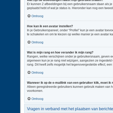
Wat zijn de afbeeldingen naast mijn gebruikersnaam?
Er kunnen 2 afbeeldingen bij een gebruikersnaam staan als je be
geplaatst hebt of wat je status is. Hieronder kan nog een tweed
Omhoog
Hoe kan ik een avatar instellen?
In je Gebruikerspaneel, onder “Profiel” kun je een avatar toe
te schakelen en om te kiezen op welke manier je een avatar ka
Omhoog
Wat is mijn rang en hoe verander ik mijn rang?
Rangen, welke verschijnen onder je gebruikersnaam, geven een 
algemeen kun je je rang niet wijzigen, aangezien ze ingestel
rang. Dit heeft zelfs mogelijk het tegenovergestelde effect, e
Omhoog
Wanneer ik op de e-maillink van een gebruiker klik, moet i
Alleen geregistreerde gebruikers kunnen gebruik maken van he
voorkomen.
Omhoog
Vragen in verband met het plaatsen van bericht