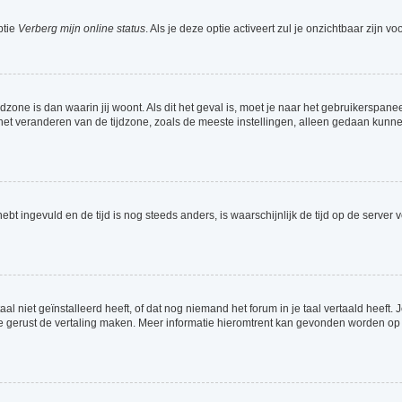
ptie
Verberg mijn online status
. Als je deze optie activeert zul je onzichtbaar zijn 
jdzone is dan waarin jij woont. Als dit het geval is, moet je naar het gebruikerspa
t veranderen van de tijdzone, zoals de meeste instellingen, alleen gedaan kunnen
 hebt ingevuld en de tijd is nog steeds anders, is waarschijnlijk de tijd op de serv
 niet geïnstalleerd heeft, of dat nog niemand het forum in je taal vertaald heeft. Je
ag je gerust de vertaling maken. Meer informatie hieromtrent kan gevonden worden o