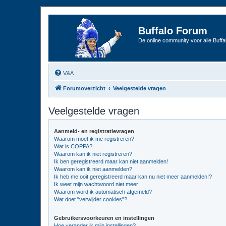
Buffalo Forum
De online community voor alle Buffal
V&A
Forumoverzicht
Veelgestelde vragen
Veelgestelde vragen
Aanmeld- en registratievragen
Waarom moet ik me registreren?
Wat is COPPA?
Waarom kan ik niet registreren?
Ik ben geregistreerd maar kan niet aanmelden!
Waarom kan ik niet aanmelden?
Ik heb me ooit geregistreerd maar kan nu niet meer aanmelden!?
Ik weet mijn wachtwoord niet meer!
Waarom word ik automatisch afgemeld?
Wat doet "verwijder cookies"?
Gebruikersvoorkeuren en instellingen
Hoe verander ik mijn instellingen?