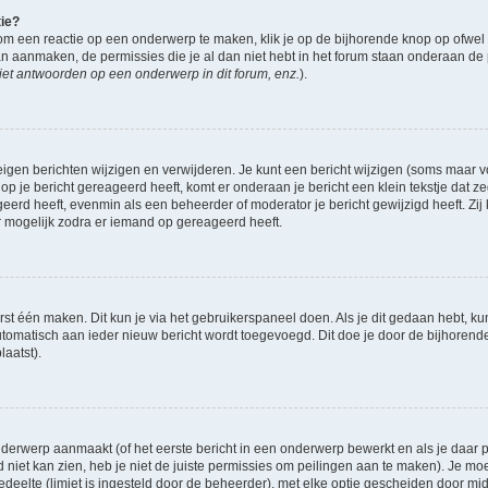
tie?
om een reactie op een onderwerp te maken, klik je op de bijhorende knop op ofwe
an aanmaken, de permissies die je al dan niet hebt in het forum staan onderaan de
et antwoorden op een onderwerp in dit forum, enz.
).
eigen berichten wijzigen en verwijderen. Je kunt een bericht wijzigen (soms maar voo
op je bericht gereageerd heeft, komt er onderaan je bericht een klein tekstje dat ze
ageerd heeft, evenmin als een beheerder of moderator je bericht gewijzigd heeft. 
r mogelijk zodra er iemand op gereageerd heeft.
rst één maken. Dit kun je via het gebruikerspaneel doen. Als je dit gedaan hebt, ku
automatisch aan ieder nieuw bericht wordt toegevoegd. Dit doe je door de bijhorende 
laatst).
derwerp aanmaakt (of het eerste bericht in een onderwerp bewerkt en als je daar pe
niet kan zien, heb je niet de juiste permissies om peilingen aan te maken). Je moet 
gedeelte (limiet is ingesteld door de beheerder), met elke optie gescheiden door mi