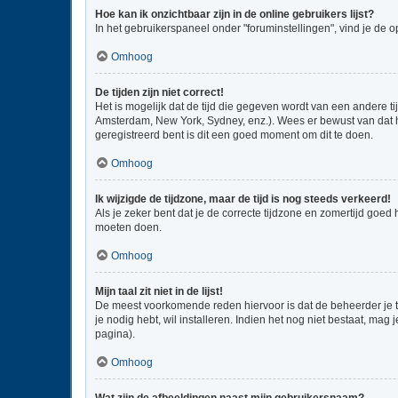
Hoe kan ik onzichtbaar zijn in de online gebruikers lijst?
In het gebruikerspaneel onder "foruminstellingen", vind je de o
Omhoog
De tijden zijn niet correct!
Het is mogelijk dat de tijd die gegeven wordt van een andere ti
Amsterdam, New York, Sydney, enz.). Wees er bewust van dat he
geregistreerd bent is dit een goed moment om dit te doen.
Omhoog
Ik wijzigde de tijdzone, maar de tijd is nog steeds verkeerd!
Als je zeker bent dat je de correcte tijdzone en zomertijd goed
moeten doen.
Omhoog
Mijn taal zit niet in de lijst!
De meest voorkomende reden hiervoor is dat de beheerder je taal
je nodig hebt, wil installeren. Indien het nog niet bestaat, m
pagina).
Omhoog