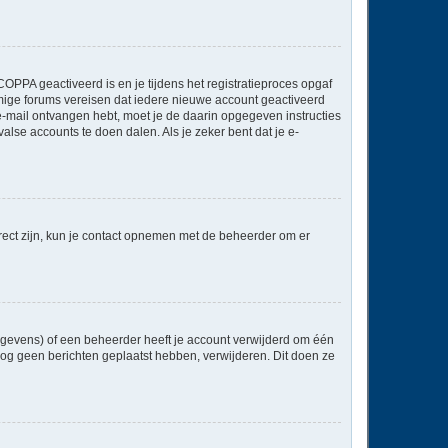
OPPA geactiveerd is en je tijdens het registratieproces opgaf
ommige forums vereisen dat iedere nieuwe account geactiveerd
 e-mail ontvangen hebt, moet je de daarin opgegeven instructies
lse accounts te doen dalen. Als je zeker bent dat je e-
rect zijn, kun je contact opnemen met de beheerder om er
egevens) of een beheerder heeft je account verwijderd om één
e nog geen berichten geplaatst hebben, verwijderen. Dit doen ze