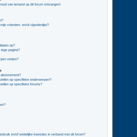
nhoud van iemand op dit forum ontvangen!
st?
ijn vrienden- en/of vijandenlijst?
ltaten op?
 lege pagina?
erpen vinden?
s
en abonnement?
stellen op specifieke onderwerpen?
tellen op specifieke forums?
rum?
bruik en/of wettelijke kwesties in verband met dit forum?