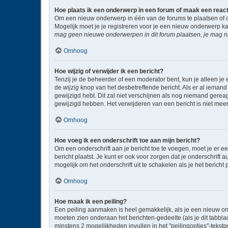
Hoe plaats ik een onderwerp in een forum of maak een reac
Om een nieuw onderwerp in één van de forums te plaatsen of 
Mogelijk moet je je registreren voor je een nieuw onderwerp k
mag geen nieuwe onderwerpen in dit forum plaatsen, je mag ni
Omhoog
Hoe wijzig of verwijder ik een bericht?
Tenzij je de beheerder of een moderator bent, kun je alleen je 
de
wijzig
knop van het desbetreffende bericht. Als er al iemand 
gewijzigd hebt. Dit zal niet verschijnen als nog niemand gere
gewijzigd hebben. Het verwijderen van een bericht is niet mee
Omhoog
Hoe voeg ik een onderschrift toe aan mijn bericht?
Om een onderschrift aan je bericht toe te voegen, moet je er ee
bericht plaatst. Je kunt er ook voor zorgen dat je onderschrift 
mogelijk om het onderschrift uit te schakelen als je het bericht p
Omhoog
Hoe maak ik een peiling?
Een peiling aanmaken is heel gemakkelijk, als je een nieuw on
moeten zien onderaan het berichten-gedeelte (als je dit tabblad 
minstens 2 mogelijkheden invullen in het "peilingopties"-tekst