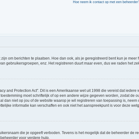
Hoe neem ik contact op met een beheerder
t zijn om berichten te plaatsen. Hoe dan ook, als je geregistreerd bent kun je meer
 van gebruikersgroepen, enz. Het registreren duurt maar even, dus we raden het ze
acy and Protection Act". Dit is een Amerikaanse wet uit 1998 die vereist dat ieder
 toestemming moet schriftelijk of op een andere wijze gegeven worden, zodat de 
et al dan niet op jou of de website waarop je wil registreren van toepassing is, ne
lijke informatie kan verschaffen en ook niet het aanspreekpunt is voor deze wetge
ikersnaam die je opgeeft verboden. Tevens is het mogelijk dat de beheerder de regi
beheerder voor verdere hulp.