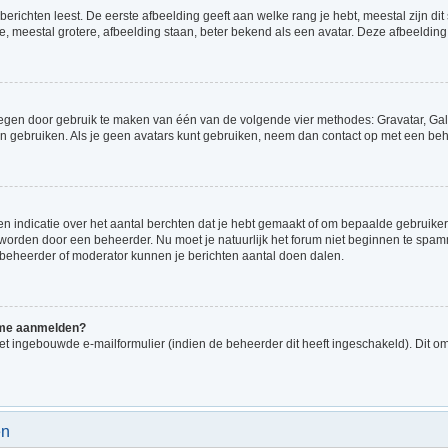
richten leest. De eerste afbeelding geeft aan welke rang je hebt, meestal zijn dit 
e, meestal grotere, afbeelding staan, beter bekend als een avatar. Deze afbeelding 
voegen door gebruik te maken van één van de volgende vier methodes: Gravatar, Gale
n gebruiken. Als je geen avatars kunt gebruiken, neem dan contact op met een beh
indicatie over het aantal berchten dat je hebt gemaakt of om bepaalde gebruikers 
d worden door een beheerder. Nu moet je natuurlijk het forum niet beginnen te sp
en beheerder of moderator kunnen je berichten aantal doen dalen.
k me aanmelden?
t ingebouwde e-mailformulier (indien de beheerder dit heeft ingeschakeld). Dit o
en