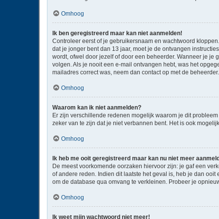
Omhoog
Ik ben geregistreerd maar kan niet aanmelden!
Controleer eerst of je gebruikersnaam en wachtwoord kloppen. I
dat je jonger bent dan 13 jaar, moet je de ontvangen instructi
wordt, ofwel door jezelf of door een beheerder. Wanneer je je 
volgen. Als je nooit een e-mail ontvangen hebt, was het opgege
mailadres correct was, neem dan contact op met de beheerder.
Omhoog
Waarom kan ik niet aanmelden?
Er zijn verschillende redenen mogelijk waarom je dit probleem
zeker van te zijn dat je niet verbannen bent. Het is ook mogeli
Omhoog
Ik heb me ooit geregistreerd maar kan nu niet meer aanmel
De meest voorkomende oorzaken hiervoor zijn: je gaf een verk
of andere reden. Indien dit laatste het geval is, heb je dan oo
om de database qua omvang te verkleinen. Probeer je opnieuw 
Omhoog
Ik weet mijn wachtwoord niet meer!