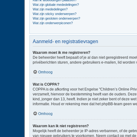
Kan ik afbeeldingen plaatsen?
Wat zijn globale mededelingen?
Wat zijn mededelingen?
Wat zijn sticky onderwerpen?
Wat zijn gesloten onderwerpen?
Wat zijn onderwerpiconen?
Aanmeld- en registratievragen
Waarom moet ik me registreren?
De beheerder heeft bepaalt of je al dan niet geregistreerd moe
privéberichten sturen, andere gebruikers e-mailen, lid worden
Omhoog
Wat is COPPA?
COPPA is de afkorting voor het Engelse "Children’s Online Priv
verzamelt, hiervoor de toestemming heeft van de ouders. Deze
kind, jonger dan 13, heeft. Indien je niet zeker bent of deze w
informatie. Houd er rekening mee dat het phpBB-team geen wette
Omhoog
Waarom kan ik niet registreren?
Mogelijk heeft de beheerder je IP-adres verbannen, of de gebru
van nieuwe gebruikers te voorkomen. Neem contact op met de 