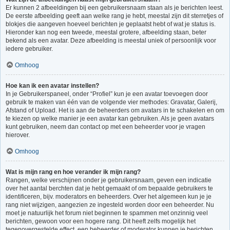
Er kunnen 2 afbeeldingen bij een gebruikersnaam staan als je berichten leest.
De eerste afbeelding geeft aan welke rang je hebt, meestal zijn dit sterretjes of
blokjes die aangeven hoeveel berichten je geplaatst hebt of wat je status is.
Hieronder kan nog een tweede, meestal grotere, afbeelding staan, beter
bekend als een avatar. Deze afbeelding is meestal uniek of persoonlijk voor
iedere gebruiker.
Omhoog
Hoe kan ik een avatar instellen?
In je Gebruikerspaneel, onder “Profiel” kun je een avatar toevoegen door
gebruik te maken van één van de volgende vier methodes: Gravatar, Galerij,
Afstand of Upload. Het is aan de beheerders om avatars in te schakelen en om
te kiezen op welke manier je een avatar kan gebruiken. Als je geen avatars
kunt gebruiken, neem dan contact op met een beheerder voor je vragen
hierover.
Omhoog
Wat is mijn rang en hoe verander ik mijn rang?
Rangen, welke verschijnen onder je gebruikersnaam, geven een indicatie
over het aantal berchten dat je hebt gemaakt of om bepaalde gebruikers te
identificeren, bijv. moderators en beheerders. Over het algemeen kun je je
rang niet wijzigen, aangezien ze ingesteld worden door een beheerder. Nu
moet je natuurlijk het forum niet beginnen te spammen met onzinnig veel
berichten, gewoon voor een hogere rang. Dit heeft zelfs mogelijk het
tegenovergestelde effect, een beheerder of moderator kunnen je berichten