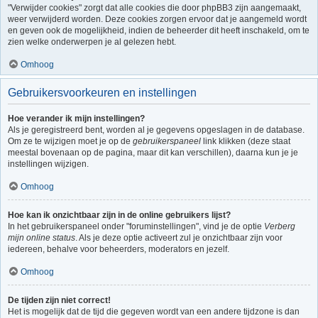
"Verwijder cookies" zorgt dat alle cookies die door phpBB3 zijn aangemaakt,
weer verwijderd worden. Deze cookies zorgen ervoor dat je aangemeld wordt
en geven ook de mogelijkheid, indien de beheerder dit heeft inschakeld, om te
zien welke onderwerpen je al gelezen hebt.
Omhoog
Gebruikersvoorkeuren en instellingen
Hoe verander ik mijn instellingen?
Als je geregistreerd bent, worden al je gegevens opgeslagen in de database.
Om ze te wijzigen moet je op de
gebruikerspaneel
link klikken (deze staat
meestal bovenaan op de pagina, maar dit kan verschillen), daarna kun je je
instellingen wijzigen.
Omhoog
Hoe kan ik onzichtbaar zijn in de online gebruikers lijst?
In het gebruikerspaneel onder "foruminstellingen", vind je de optie
Verberg
mijn online status
. Als je deze optie activeert zul je onzichtbaar zijn voor
iedereen, behalve voor beheerders, moderators en jezelf.
Omhoog
De tijden zijn niet correct!
Het is mogelijk dat de tijd die gegeven wordt van een andere tijdzone is dan