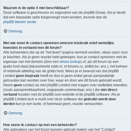
Waarom is de optie X niet beschikbaar?
Deze software is geschreven en eigendom van de phpBB-Groep. Als je denkt
dat een bepaalde optie toegevoegd moet worden, bezoek dan de
phpBB Ideeën sectie
.
Omhoog
Met wie moet ik contact opnemen omtrent misbruik en/of wettelijke
kwesties in verband met dit forum?
Alle beheerders die op de "het team"-pagina vermeld worden, staan open voor
je klachten. Als je geen reactie hebt gekregen, kun je contact opnemen met de
eigenaar van het domein (dmv een
whois lookup
) of, als dit forum op een
gratis host staat (bijvoorbeeld xsbb.nl, nl.forums.cc, dotbb.be, enz.), het beheer
of misbruik-afdeling van de gratis host. Wees je er bewust van dat phpBB
Limited
geen inspraak
heeft en dus in geen enkel geval aansprakelijk
gehouden kan worden over hoe, waar en door wie dit forum gebruikt wordt.
Neem
geen
contact op met phpBB Limited met vragen over wettelijke kwesties
(zoals aanspreekbaarheid, ongepaste commentaar, enz.) die
niet direct
verband
houden met de phpBB.com-website of de phpBB-software. Als je
phpBB Limited toch e-mailt over deze software die
gebruikt wordt door
derden
kun je een korte, of helemaal geen, reactie verwachten.
Omhoog
Hoe neem ik contact op met een beheerder?
Alle gebruikers van het forum kunnen gebruik maken van het “Contact”-