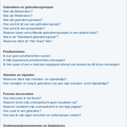
Gebruikers en gebruikersgroepen
Wat zijn Beheerders?
Wat zijn Moderators?
Wat zijn gebruikersgroepen?
Hoe word ik lid van een gebruikersgroep?
Hoe word ik een groepsleider?
Waarom staan verschillende gebruikersgroepen in een andere kleur?
Wat is de "Standaard gebruikersgroep"?
Waarvoor dient de "Het Team"-link?
Privéberichten
Ik kan geen privéberichten sturen!
Ik blijf ongewenste privéberichten ontvangen!
Ik heb spam of een e-mail met ongepaste inhoud van iemand op dit forum ontvangen!
Vrienden en vijanden
Waarvoor dient mijn vrienden- en vijandenlijst?
Hoe verwijder of voeg ik gebruikers toe aan mijn vrienden- en/of vijandenlijst?
Forums doorzoeken
Hoe doorzoek ik het forum?
Waarom levert mijn zoekopdracht geen resultaten op?
Waarom resulteert mijn zoekopdracht in een lege pagina?
Hoe zoek ik een gebruiker?
Hoe kan ik mijn eigen berichten en onderwerpen vinden?
Onderwerpabonnementen en bladwijzers