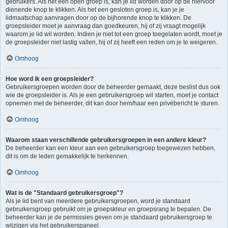
gebruikers. Als het een open groep is, kan je lid worden door op de hiervoor
dienende knop te klikken. Als het een gesloten groep is, kan je je
lidmaatschap aanvragen door op de bijhorende knop te klikken. De
groepsleider moet je aanvraag dan goedkeuren, hij of zij vraagt mogelijk
waarom je lid wil worden. Indien je niet tot een groep toegelaten wordt, moet je
de groepsleider niet lastig vallen, hij of zij heeft een reden om je te weigeren.
Omhoog
Hoe word ik een groepsleider?
Gebruikersgroepen worden door de beheerder gemaakt, deze beslist dus ook
wie de groepsleider is. Als je een gebruikersgroep wil starten, moet je contact
opnemen met de beheerder, dit kan door hem/haar een privébericht te sturen.
Omhoog
Waarom staan verschillende gebruikersgroepen in een andere kleur?
De beheerder kan een kleur aan een gebruikersgroep toegewezen hebben,
dit is om de leden gemakkelijk te herkennen.
Omhoog
Wat is de "Standaard gebruikersgroep"?
Als je lid bent van meerdere gebruikersgroepen, word je standaard
gebruikersgroep gebruikt om je groepskleur en groepsrang te bepalen. De
beheerder kan je de permissies geven om je standaard gebruikersgroep te
wijzigen via het gebruikerspaneel.