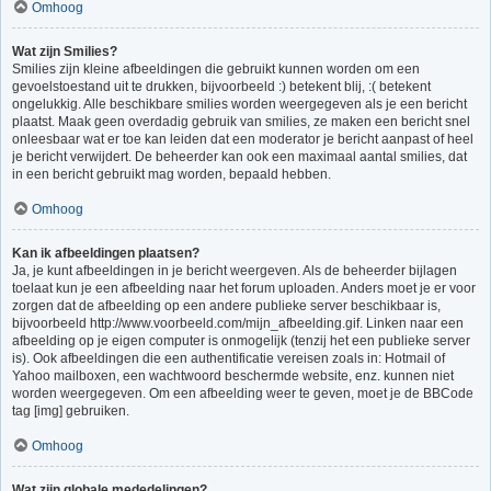
Omhoog
Wat zijn Smilies?
Smilies zijn kleine afbeeldingen die gebruikt kunnen worden om een
gevoelstoestand uit te drukken, bijvoorbeeld :) betekent blij, :( betekent
ongelukkig. Alle beschikbare smilies worden weergegeven als je een bericht
plaatst. Maak geen overdadig gebruik van smilies, ze maken een bericht snel
onleesbaar wat er toe kan leiden dat een moderator je bericht aanpast of heel
je bericht verwijdert. De beheerder kan ook een maximaal aantal smilies, dat
in een bericht gebruikt mag worden, bepaald hebben.
Omhoog
Kan ik afbeeldingen plaatsen?
Ja, je kunt afbeeldingen in je bericht weergeven. Als de beheerder bijlagen
toelaat kun je een afbeelding naar het forum uploaden. Anders moet je er voor
zorgen dat de afbeelding op een andere publieke server beschikbaar is,
bijvoorbeeld http://www.voorbeeld.com/mijn_afbeelding.gif. Linken naar een
afbeelding op je eigen computer is onmogelijk (tenzij het een publieke server
is). Ook afbeeldingen die een authentificatie vereisen zoals in: Hotmail of
Yahoo mailboxen, een wachtwoord beschermde website, enz. kunnen niet
worden weergegeven. Om een afbeelding weer te geven, moet je de BBCode
tag [img] gebruiken.
Omhoog
Wat zijn globale mededelingen?