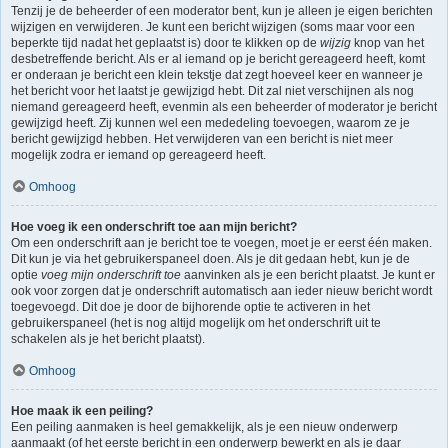
Tenzij je de beheerder of een moderator bent, kun je alleen je eigen berichten
wijzigen en verwijderen. Je kunt een bericht wijzigen (soms maar voor een
beperkte tijd nadat het geplaatst is) door te klikken op de
wijzig
knop van het
desbetreffende bericht. Als er al iemand op je bericht gereageerd heeft, komt
er onderaan je bericht een klein tekstje dat zegt hoeveel keer en wanneer je
het bericht voor het laatst je gewijzigd hebt. Dit zal niet verschijnen als nog
niemand gereageerd heeft, evenmin als een beheerder of moderator je bericht
gewijzigd heeft. Zij kunnen wel een mededeling toevoegen, waarom ze je
bericht gewijzigd hebben. Het verwijderen van een bericht is niet meer
mogelijk zodra er iemand op gereageerd heeft.
Omhoog
Hoe voeg ik een onderschrift toe aan mijn bericht?
Om een onderschrift aan je bericht toe te voegen, moet je er eerst één maken.
Dit kun je via het gebruikerspaneel doen. Als je dit gedaan hebt, kun je de
optie
voeg mijn onderschrift toe
aanvinken als je een bericht plaatst. Je kunt er
ook voor zorgen dat je onderschrift automatisch aan ieder nieuw bericht wordt
toegevoegd. Dit doe je door de bijhorende optie te activeren in het
gebruikerspaneel (het is nog altijd mogelijk om het onderschrift uit te
schakelen als je het bericht plaatst).
Omhoog
Hoe maak ik een peiling?
Een peiling aanmaken is heel gemakkelijk, als je een nieuw onderwerp
aanmaakt (of het eerste bericht in een onderwerp bewerkt en als je daar