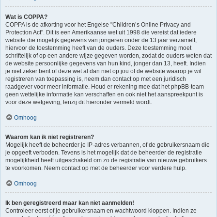
Wat is COPPA?
COPPA is de afkorting voor het Engelse "Children’s Online Privacy and
Protection Act". Dit is een Amerikaanse wet uit 1998 die vereist dat iedere
website die mogelijk gegevens van jongeren onder de 13 jaar verzamelt,
hiervoor de toestemming heeft van de ouders. Deze toestemming moet
schriftelijk of op een andere wijze gegeven worden, zodat de ouders weten dat
de website persoonlijke gegevens van hun kind, jonger dan 13, heeft. Indien
je niet zeker bent of deze wet al dan niet op jou of de website waarop je wil
registreren van toepassing is, neem dan contact op met een juridisch
raadgever voor meer informatie. Houd er rekening mee dat het phpBB-team
geen wettelijke informatie kan verschaffen en ook niet het aanspreekpunt is
voor deze wetgeving, tenzij dit hieronder vermeld wordt.
Omhoog
Waarom kan ik niet registreren?
Mogelijk heeft de beheerder je IP-adres verbannen, of de gebruikersnaam die
je opgeeft verboden. Tevens is het mogelijk dat de beheerder de registratie
mogelijkheid heeft uitgeschakeld om zo de registratie van nieuwe gebruikers
te voorkomen. Neem contact op met de beheerder voor verdere hulp.
Omhoog
Ik ben geregistreerd maar kan niet aanmelden!
Controleer eerst of je gebruikersnaam en wachtwoord kloppen. Indien ze