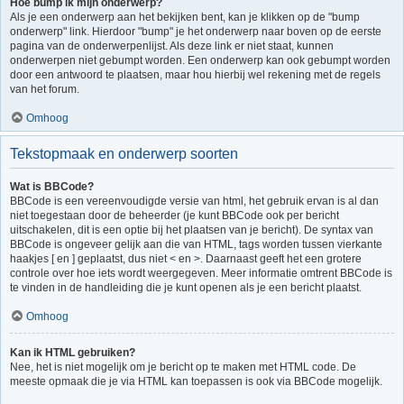
Hoe bump ik mijn onderwerp?
Als je een onderwerp aan het bekijken bent, kan je klikken op de "bump
onderwerp" link. Hierdoor "bump" je het onderwerp naar boven op de eerste
pagina van de onderwerpenlijst. Als deze link er niet staat, kunnen
onderwerpen niet gebumpt worden. Een onderwerp kan ook gebumpt worden
door een antwoord te plaatsen, maar hou hierbij wel rekening met de regels
van het forum.
Omhoog
Tekstopmaak en onderwerp soorten
Wat is BBCode?
BBCode is een vereenvoudigde versie van html, het gebruik ervan is al dan
niet toegestaan door de beheerder (je kunt BBCode ook per bericht
uitschakelen, dit is een optie bij het plaatsen van je bericht). De syntax van
BBCode is ongeveer gelijk aan die van HTML, tags worden tussen vierkante
haakjes [ en ] geplaatst, dus niet < en >. Daarnaast geeft het een grotere
controle over hoe iets wordt weergegeven. Meer informatie omtrent BBCode is
te vinden in de handleiding die je kunt openen als je een bericht plaatst.
Omhoog
Kan ik HTML gebruiken?
Nee, het is niet mogelijk om je bericht op te maken met HTML code. De
meeste opmaak die je via HTML kan toepassen is ook via BBCode mogelijk.