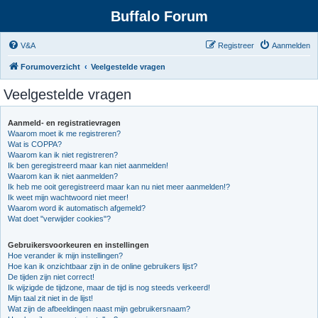
Buffalo Forum
V&A
Registreer
Aanmelden
Forumoverzicht
Veelgestelde vragen
Veelgestelde vragen
Aanmeld- en registratievragen
Waarom moet ik me registreren?
Wat is COPPA?
Waarom kan ik niet registreren?
Ik ben geregistreerd maar kan niet aanmelden!
Waarom kan ik niet aanmelden?
Ik heb me ooit geregistreerd maar kan nu niet meer aanmelden!?
Ik weet mijn wachtwoord niet meer!
Waarom word ik automatisch afgemeld?
Wat doet "verwijder cookies"?
Gebruikersvoorkeuren en instellingen
Hoe verander ik mijn instellingen?
Hoe kan ik onzichtbaar zijn in de online gebruikers lijst?
De tijden zijn niet correct!
Ik wijzigde de tijdzone, maar de tijd is nog steeds verkeerd!
Mijn taal zit niet in de lijst!
Wat zijn de afbeeldingen naast mijn gebruikersnaam?