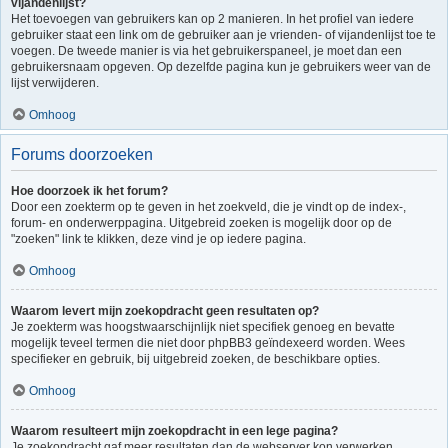
vijandenlijst?
Het toevoegen van gebruikers kan op 2 manieren. In het profiel van iedere
gebruiker staat een link om de gebruiker aan je vrienden- of vijandenlijst toe te
voegen. De tweede manier is via het gebruikerspaneel, je moet dan een
gebruikersnaam opgeven. Op dezelfde pagina kun je gebruikers weer van de
lijst verwijderen.
Omhoog
Forums doorzoeken
Hoe doorzoek ik het forum?
Door een zoekterm op te geven in het zoekveld, die je vindt op de index-,
forum- en onderwerppagina. Uitgebreid zoeken is mogelijk door op de
"zoeken" link te klikken, deze vind je op iedere pagina.
Omhoog
Waarom levert mijn zoekopdracht geen resultaten op?
Je zoekterm was hoogstwaarschijnlijk niet specifiek genoeg en bevatte
mogelijk teveel termen die niet door phpBB3 geïndexeerd worden. Wees
specifieker en gebruik, bij uitgebreid zoeken, de beschikbare opties.
Omhoog
Waarom resulteert mijn zoekopdracht in een lege pagina?
Je zoekopdracht gaf meer resultaten dan de webserver kon verwerken.