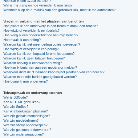
Hoe kan ik een avatar instellen?
Wat is mijn rang en hoe verander ik mijn rang?
Wanneer ik op de e-maillink van een gebruiker klik, moet ik me aanmelden?
Vragen in verband met het plaatsen van berichten
Hoe plaats ik een onderwerp in een forum of maak een reactie?
Hoe wijzig of verwijder ik een bericht?
Hoe voeg ik een onderschrift toe aan mijn bericht?
Hoe maak ik een peiling?
Waarom kan ik niet meer peilingsopties toevoegen?
Hoe wijzig of verwijder ik een peiling?
Waarom kan ik een bepaald forum niet openen?
Waarom kan ik geen bijlagen toevoegen?
Waarom ontving ik een waarschuwing?
Hoe kan ik berichten aan een moderator melden?
Waarvoor dient de "Opslaan"-knop bij het plaatsen van een bericht?
Waarom moet mijn bericht goedgekeurd worden?
Hoe bump ik mijn onderwerp?
Tekstopmaak en onderwerp soorten
Wat is BBCode?
Kan ik HTML gebruiken?
Wat zijn Smilies?
Kan ik afbeeldingen plaatsen?
Wat zijn globale mededelingen?
Wat zijn mededelingen?
Wat zijn sticky onderwerpen?
Wat zijn gesloten onderwerpen?
Wat zijn onderwerpiconen?