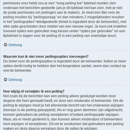
permissies voor hebt) zou je een "voeg peiling toe" tabblad moeten zien
onderaan het berichten-gedeelte (als je dit tabblad niet kan zien, heb je niet
de juiste permissies om peilingen aan te maken). Je moet een titel voor de
peiling invullen bij "peilingsvraag" en dan minstens 2 mogelijkheden invullen
in het "peilingopties"-tekstgedeelte (limiet is ingesteld door de beheerder), met
elke optie gescheiden door middel van een nieuwe regel. Je kunt ook instellen
hoeveel opties een gebruiker mag kiezen onder "opties per gebruiker" en een
tijdslimiet in dagen voor de peiling (0 is een peiling van oneindige duur).
Omhoog
Waarom kan ik niet meer peilingsopties toevoegen?
De limiet voor de peilingsopties is ingesteld door de beheerder. Indien je meer
opties denkt nodig te hebben dan het toegestane aantal, neem dan contact op
met de beheerder.
Omhoog
Hoe wijzig of verwijder ik een peiling?
Net zoals bij de berichten kan een peiling alleen gewijzigd worden door
degene die hem gemaakt heeft, en door een moderator of beheerder. Om de
peiling te wijzigen moet je het allereerste bericht van het onderwerp wijzigen
(hieraan is de peiling gekoppeld). Als er nog geen stemmen zijn uitgebracht,
kunnen gebruikers de peiling verwijderen of iedere peilingsoptie wijzigen.
Maar, als er reeds gestemd is, dan kunnen alleen moderators of beheerders
hem wijzigen of verwijderen. Dit om te voorkomen dat gebruikers een peiling
maken en deze daarna vervalsen door de opties te wijzigen.