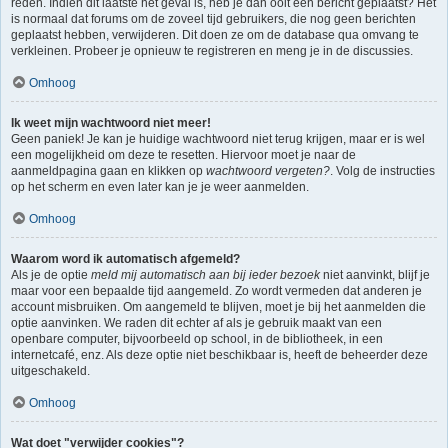
reden. Indien dit laatste het geval is, heb je dan ooit een bericht geplaatst? Het
is normaal dat forums om de zoveel tijd gebruikers, die nog geen berichten
geplaatst hebben, verwijderen. Dit doen ze om de database qua omvang te
verkleinen. Probeer je opnieuw te registreren en meng je in de discussies.
Omhoog
Ik weet mijn wachtwoord niet meer!
Geen paniek! Je kan je huidige wachtwoord niet terug krijgen, maar er is wel
een mogelijkheid om deze te resetten. Hiervoor moet je naar de
aanmeldpagina gaan en klikken op
wachtwoord vergeten?
. Volg de instructies
op het scherm en even later kan je je weer aanmelden.
Omhoog
Waarom word ik automatisch afgemeld?
Als je de optie
meld mij automatisch aan bij ieder bezoek
niet aanvinkt, blijf je
maar voor een bepaalde tijd aangemeld. Zo wordt vermeden dat anderen je
account misbruiken. Om aangemeld te blijven, moet je bij het aanmelden die
optie aanvinken. We raden dit echter af als je gebruik maakt van een
openbare computer, bijvoorbeeld op school, in de bibliotheek, in een
internetcafé, enz. Als deze optie niet beschikbaar is, heeft de beheerder deze
uitgeschakeld.
Omhoog
Wat doet "verwijder cookies"?