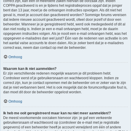
correct zijn, kan één of meerdere zaken hiervan de oorzaak zijn. Indien
COPPA geactiveerd is en je tijdens het registratieproces opgaf dat je jonger
bent dan 13 jaar, moet je de ontvangen instructies opvolgen. Als dit niet het
geval is, moet je account dan geactiveerd worden? Sommige forums vereisen
dat iedere nieuwe account geactiveerd wordt, ofwel door jezelf of door een
beheerder. Wanneer je je geregistreerd hebt, werd ook medegedeeld of dit al
dan niet nodig is. Indien je een e-mail ontvangen hebt, moet je de daarin
opgegeven instructies volgen. Als je nooit een e-mail ontvangen hebt, was het
opgegeven e-mailadres dan wel juist? Één van de redenen van activatie is om
het aantal valse accounts te doen dalen. Als je zeker bent dat je e-mailadres
correct was, neem dan contact op met de beheerder.
Omhoog
Waarom kan ik niet aanmelden?
Er zijn verschillende redenen mogelijk waarom je dit probleem hebt.
Controleer eerst of je gebruikersnaam en wachtwoord kloppen. Indien ze
correct zijn, kun je contact opnemen met de beheerder om er zeker van te zijn
dat je niet verbannen bent. Het is ook mogelijk dat de forumconfiguratie fout is,
dan moet dit door de beheerder opgelost worden.
Omhoog
Ik heb me ooit geregistreerd maar kan nu niet meer aanmelden!?
De meest voorkomende oorzaken hiervoor zijn: je gaf een verkeerde
gebruikersnaam of wachtwoord op (controleer de e-mail met je registratie
gegevens) of een beheerder heeft je account verwijderd om één of andere