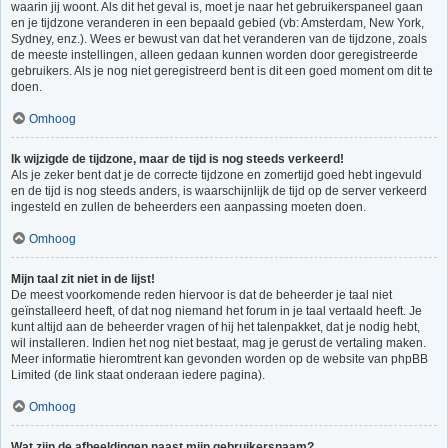
waarin jij woont. Als dit het geval is, moet je naar het gebruikerspaneel gaan
en je tijdzone veranderen in een bepaald gebied (vb: Amsterdam, New York,
Sydney, enz.). Wees er bewust van dat het veranderen van de tijdzone, zoals
de meeste instellingen, alleen gedaan kunnen worden door geregistreerde
gebruikers. Als je nog niet geregistreerd bent is dit een goed moment om dit te
doen.
Omhoog
Ik wijzigde de tijdzone, maar de tijd is nog steeds verkeerd!
Als je zeker bent dat je de correcte tijdzone en zomertijd goed hebt ingevuld
en de tijd is nog steeds anders, is waarschijnlijk de tijd op de server verkeerd
ingesteld en zullen de beheerders een aanpassing moeten doen.
Omhoog
Mijn taal zit niet in de lijst!
De meest voorkomende reden hiervoor is dat de beheerder je taal niet
geïnstalleerd heeft, of dat nog niemand het forum in je taal vertaald heeft. Je
kunt altijd aan de beheerder vragen of hij het talenpakket, dat je nodig hebt,
wil installeren. Indien het nog niet bestaat, mag je gerust de vertaling maken.
Meer informatie hieromtrent kan gevonden worden op de website van phpBB
Limited (de link staat onderaan iedere pagina).
Omhoog
Wat zijn de afbeeldingen naast mijn gebruikersnaam?