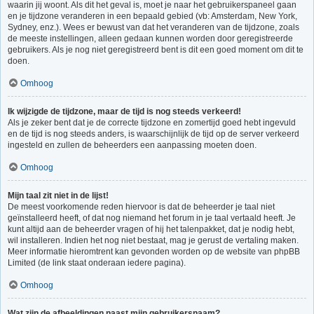
waarin jij woont. Als dit het geval is, moet je naar het gebruikerspaneel gaan
en je tijdzone veranderen in een bepaald gebied (vb: Amsterdam, New York,
Sydney, enz.). Wees er bewust van dat het veranderen van de tijdzone, zoals
de meeste instellingen, alleen gedaan kunnen worden door geregistreerde
gebruikers. Als je nog niet geregistreerd bent is dit een goed moment om dit te
doen.
Omhoog
Ik wijzigde de tijdzone, maar de tijd is nog steeds verkeerd!
Als je zeker bent dat je de correcte tijdzone en zomertijd goed hebt ingevuld
en de tijd is nog steeds anders, is waarschijnlijk de tijd op de server verkeerd
ingesteld en zullen de beheerders een aanpassing moeten doen.
Omhoog
Mijn taal zit niet in de lijst!
De meest voorkomende reden hiervoor is dat de beheerder je taal niet
geïnstalleerd heeft, of dat nog niemand het forum in je taal vertaald heeft. Je
kunt altijd aan de beheerder vragen of hij het talenpakket, dat je nodig hebt,
wil installeren. Indien het nog niet bestaat, mag je gerust de vertaling maken.
Meer informatie hieromtrent kan gevonden worden op de website van phpBB
Limited (de link staat onderaan iedere pagina).
Omhoog
Wat zijn de afbeeldingen naast mijn gebruikersnaam?