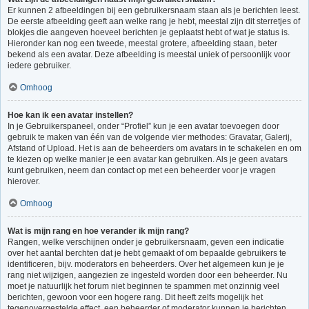
Er kunnen 2 afbeeldingen bij een gebruikersnaam staan als je berichten leest.
De eerste afbeelding geeft aan welke rang je hebt, meestal zijn dit sterretjes of
blokjes die aangeven hoeveel berichten je geplaatst hebt of wat je status is.
Hieronder kan nog een tweede, meestal grotere, afbeelding staan, beter
bekend als een avatar. Deze afbeelding is meestal uniek of persoonlijk voor
iedere gebruiker.
Omhoog
Hoe kan ik een avatar instellen?
In je Gebruikerspaneel, onder “Profiel” kun je een avatar toevoegen door
gebruik te maken van één van de volgende vier methodes: Gravatar, Galerij,
Afstand of Upload. Het is aan de beheerders om avatars in te schakelen en om
te kiezen op welke manier je een avatar kan gebruiken. Als je geen avatars
kunt gebruiken, neem dan contact op met een beheerder voor je vragen
hierover.
Omhoog
Wat is mijn rang en hoe verander ik mijn rang?
Rangen, welke verschijnen onder je gebruikersnaam, geven een indicatie
over het aantal berchten dat je hebt gemaakt of om bepaalde gebruikers te
identificeren, bijv. moderators en beheerders. Over het algemeen kun je je
rang niet wijzigen, aangezien ze ingesteld worden door een beheerder. Nu
moet je natuurlijk het forum niet beginnen te spammen met onzinnig veel
berichten, gewoon voor een hogere rang. Dit heeft zelfs mogelijk het
tegenovergestelde effect, een beheerder of moderator kunnen je berichten