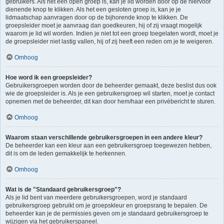
gebruikers. Als het een open groep is, kan je lid worden door op de hiervoor
dienende knop te klikken. Als het een gesloten groep is, kan je je
lidmaatschap aanvragen door op de bijhorende knop te klikken. De
groepsleider moet je aanvraag dan goedkeuren, hij of zij vraagt mogelijk
waarom je lid wil worden. Indien je niet tot een groep toegelaten wordt, moet je
de groepsleider niet lastig vallen, hij of zij heeft een reden om je te weigeren.
Omhoog
Hoe word ik een groepsleider?
Gebruikersgroepen worden door de beheerder gemaakt, deze beslist dus ook
wie de groepsleider is. Als je een gebruikersgroep wil starten, moet je contact
opnemen met de beheerder, dit kan door hem/haar een privébericht te sturen.
Omhoog
Waarom staan verschillende gebruikersgroepen in een andere kleur?
De beheerder kan een kleur aan een gebruikersgroep toegewezen hebben,
dit is om de leden gemakkelijk te herkennen.
Omhoog
Wat is de "Standaard gebruikersgroep"?
Als je lid bent van meerdere gebruikersgroepen, word je standaard
gebruikersgroep gebruikt om je groepskleur en groepsrang te bepalen. De
beheerder kan je de permissies geven om je standaard gebruikersgroep te
wijzigen via het gebruikerspaneel.