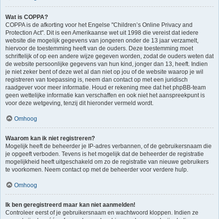
Wat is COPPA?
COPPA is de afkorting voor het Engelse "Children’s Online Privacy and
Protection Act". Dit is een Amerikaanse wet uit 1998 die vereist dat iedere
website die mogelijk gegevens van jongeren onder de 13 jaar verzamelt,
hiervoor de toestemming heeft van de ouders. Deze toestemming moet
schriftelijk of op een andere wijze gegeven worden, zodat de ouders weten dat
de website persoonlijke gegevens van hun kind, jonger dan 13, heeft. Indien
je niet zeker bent of deze wet al dan niet op jou of de website waarop je wil
registreren van toepassing is, neem dan contact op met een juridisch
raadgever voor meer informatie. Houd er rekening mee dat het phpBB-team
geen wettelijke informatie kan verschaffen en ook niet het aanspreekpunt is
voor deze wetgeving, tenzij dit hieronder vermeld wordt.
Omhoog
Waarom kan ik niet registreren?
Mogelijk heeft de beheerder je IP-adres verbannen, of de gebruikersnaam die
je opgeeft verboden. Tevens is het mogelijk dat de beheerder de registratie
mogelijkheid heeft uitgeschakeld om zo de registratie van nieuwe gebruikers
te voorkomen. Neem contact op met de beheerder voor verdere hulp.
Omhoog
Ik ben geregistreerd maar kan niet aanmelden!
Controleer eerst of je gebruikersnaam en wachtwoord kloppen. Indien ze