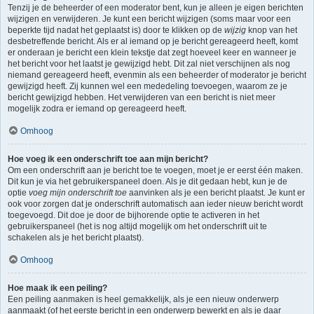
Tenzij je de beheerder of een moderator bent, kun je alleen je eigen berichten
wijzigen en verwijderen. Je kunt een bericht wijzigen (soms maar voor een
beperkte tijd nadat het geplaatst is) door te klikken op de
wijzig
knop van het
desbetreffende bericht. Als er al iemand op je bericht gereageerd heeft, komt
er onderaan je bericht een klein tekstje dat zegt hoeveel keer en wanneer je
het bericht voor het laatst je gewijzigd hebt. Dit zal niet verschijnen als nog
niemand gereageerd heeft, evenmin als een beheerder of moderator je bericht
gewijzigd heeft. Zij kunnen wel een mededeling toevoegen, waarom ze je
bericht gewijzigd hebben. Het verwijderen van een bericht is niet meer
mogelijk zodra er iemand op gereageerd heeft.
Omhoog
Hoe voeg ik een onderschrift toe aan mijn bericht?
Om een onderschrift aan je bericht toe te voegen, moet je er eerst één maken.
Dit kun je via het gebruikerspaneel doen. Als je dit gedaan hebt, kun je de
optie
voeg mijn onderschrift toe
aanvinken als je een bericht plaatst. Je kunt er
ook voor zorgen dat je onderschrift automatisch aan ieder nieuw bericht wordt
toegevoegd. Dit doe je door de bijhorende optie te activeren in het
gebruikerspaneel (het is nog altijd mogelijk om het onderschrift uit te
schakelen als je het bericht plaatst).
Omhoog
Hoe maak ik een peiling?
Een peiling aanmaken is heel gemakkelijk, als je een nieuw onderwerp
aanmaakt (of het eerste bericht in een onderwerp bewerkt en als je daar