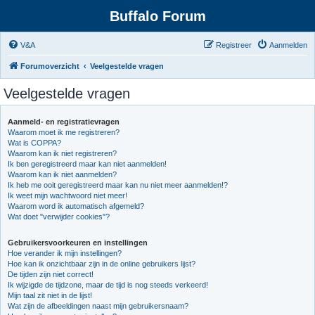
Buffalo Forum
V&A
Registreer
Aanmelden
Forumoverzicht
Veelgestelde vragen
Veelgestelde vragen
Aanmeld- en registratievragen
Waarom moet ik me registreren?
Wat is COPPA?
Waarom kan ik niet registreren?
Ik ben geregistreerd maar kan niet aanmelden!
Waarom kan ik niet aanmelden?
Ik heb me ooit geregistreerd maar kan nu niet meer aanmelden!?
Ik weet mijn wachtwoord niet meer!
Waarom word ik automatisch afgemeld?
Wat doet "verwijder cookies"?
Gebruikersvoorkeuren en instellingen
Hoe verander ik mijn instellingen?
Hoe kan ik onzichtbaar zijn in de online gebruikers lijst?
De tijden zijn niet correct!
Ik wijzigde de tijdzone, maar de tijd is nog steeds verkeerd!
Mijn taal zit niet in de lijst!
Wat zijn de afbeeldingen naast mijn gebruikersnaam?