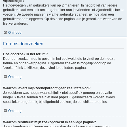
vijandenlijst?
Het toevoegen van gebruikers kan op 2 manieren. In het profiel van iedere
gebruiker staat een link om de gebruiker aan je vrienden- of vijandenlijst toe te
voegen. De tweede manier is via het gebruikerspaneel, je moet dan een
gebruikersnaam opgeven. Op dezelfde pagina kun je gebruikers weer van de
lijst verwijderen.
Omhoog
Forums doorzoeken
Hoe doorzoek ik het forum?
Door een zoekterm op te geven in het zoekveld, die je vindt op de index-,
forum- en onderwerppagina. Uitgebreid zoeken is mogelijk door op de
"zoeken" link te klikken, deze vind je op iedere pagina.
Omhoog
Waarom levert mijn zoekopdracht geen resultaten op?
Je zoekterm was hoogstwaarschijnlijk niet specifiek genoeg en bevatte
mogelijk teveel termen die niet door phpBB3 geïndexeerd worden. Wees
specifieker en gebruik, bij uitgebreid zoeken, de beschikbare opties.
Omhoog
Waarom resulteert mijn zoekopdracht in een lege pagina?
Je zoekopdracht gaf meer resultaten dan de webserver kon verwerken.