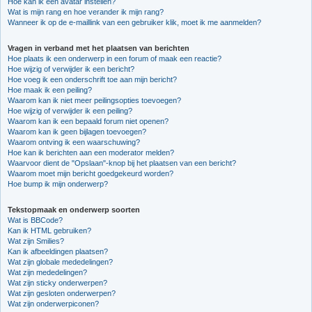
Hoe kan ik een avatar instellen?
Wat is mijn rang en hoe verander ik mijn rang?
Wanneer ik op de e-maillink van een gebruiker klik, moet ik me aanmelden?
Vragen in verband met het plaatsen van berichten
Hoe plaats ik een onderwerp in een forum of maak een reactie?
Hoe wijzig of verwijder ik een bericht?
Hoe voeg ik een onderschrift toe aan mijn bericht?
Hoe maak ik een peiling?
Waarom kan ik niet meer peilingsopties toevoegen?
Hoe wijzig of verwijder ik een peiling?
Waarom kan ik een bepaald forum niet openen?
Waarom kan ik geen bijlagen toevoegen?
Waarom ontving ik een waarschuwing?
Hoe kan ik berichten aan een moderator melden?
Waarvoor dient de "Opslaan"-knop bij het plaatsen van een bericht?
Waarom moet mijn bericht goedgekeurd worden?
Hoe bump ik mijn onderwerp?
Tekstopmaak en onderwerp soorten
Wat is BBCode?
Kan ik HTML gebruiken?
Wat zijn Smilies?
Kan ik afbeeldingen plaatsen?
Wat zijn globale mededelingen?
Wat zijn mededelingen?
Wat zijn sticky onderwerpen?
Wat zijn gesloten onderwerpen?
Wat zijn onderwerpiconen?