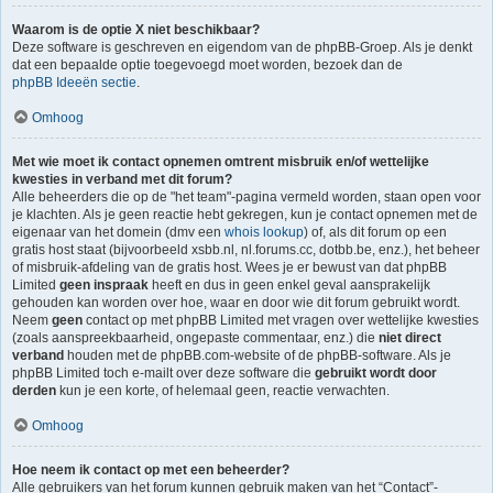
Waarom is de optie X niet beschikbaar?
Deze software is geschreven en eigendom van de phpBB-Groep. Als je denkt
dat een bepaalde optie toegevoegd moet worden, bezoek dan de
phpBB Ideeën sectie
.
Omhoog
Met wie moet ik contact opnemen omtrent misbruik en/of wettelijke
kwesties in verband met dit forum?
Alle beheerders die op de "het team"-pagina vermeld worden, staan open voor
je klachten. Als je geen reactie hebt gekregen, kun je contact opnemen met de
eigenaar van het domein (dmv een
whois lookup
) of, als dit forum op een
gratis host staat (bijvoorbeeld xsbb.nl, nl.forums.cc, dotbb.be, enz.), het beheer
of misbruik-afdeling van de gratis host. Wees je er bewust van dat phpBB
Limited
geen inspraak
heeft en dus in geen enkel geval aansprakelijk
gehouden kan worden over hoe, waar en door wie dit forum gebruikt wordt.
Neem
geen
contact op met phpBB Limited met vragen over wettelijke kwesties
(zoals aanspreekbaarheid, ongepaste commentaar, enz.) die
niet direct
verband
houden met de phpBB.com-website of de phpBB-software. Als je
phpBB Limited toch e-mailt over deze software die
gebruikt wordt door
derden
kun je een korte, of helemaal geen, reactie verwachten.
Omhoog
Hoe neem ik contact op met een beheerder?
Alle gebruikers van het forum kunnen gebruik maken van het “Contact”-