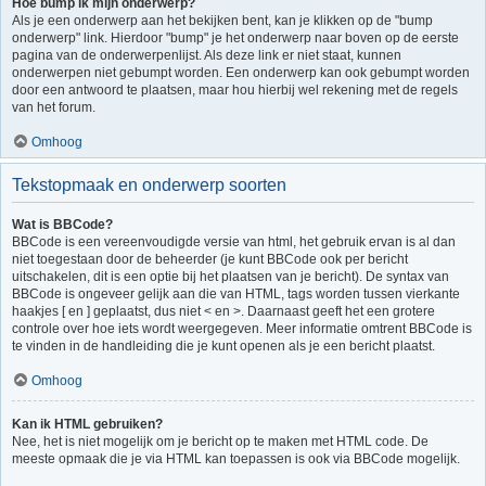
Hoe bump ik mijn onderwerp?
Als je een onderwerp aan het bekijken bent, kan je klikken op de "bump
onderwerp" link. Hierdoor "bump" je het onderwerp naar boven op de eerste
pagina van de onderwerpenlijst. Als deze link er niet staat, kunnen
onderwerpen niet gebumpt worden. Een onderwerp kan ook gebumpt worden
door een antwoord te plaatsen, maar hou hierbij wel rekening met de regels
van het forum.
Omhoog
Tekstopmaak en onderwerp soorten
Wat is BBCode?
BBCode is een vereenvoudigde versie van html, het gebruik ervan is al dan
niet toegestaan door de beheerder (je kunt BBCode ook per bericht
uitschakelen, dit is een optie bij het plaatsen van je bericht). De syntax van
BBCode is ongeveer gelijk aan die van HTML, tags worden tussen vierkante
haakjes [ en ] geplaatst, dus niet < en >. Daarnaast geeft het een grotere
controle over hoe iets wordt weergegeven. Meer informatie omtrent BBCode is
te vinden in de handleiding die je kunt openen als je een bericht plaatst.
Omhoog
Kan ik HTML gebruiken?
Nee, het is niet mogelijk om je bericht op te maken met HTML code. De
meeste opmaak die je via HTML kan toepassen is ook via BBCode mogelijk.