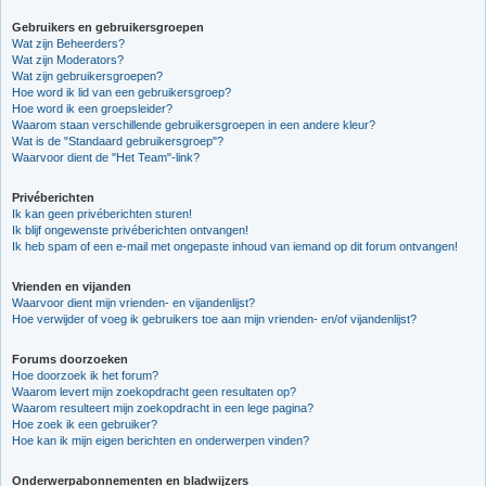
Gebruikers en gebruikersgroepen
Wat zijn Beheerders?
Wat zijn Moderators?
Wat zijn gebruikersgroepen?
Hoe word ik lid van een gebruikersgroep?
Hoe word ik een groepsleider?
Waarom staan verschillende gebruikersgroepen in een andere kleur?
Wat is de "Standaard gebruikersgroep"?
Waarvoor dient de "Het Team"-link?
Privéberichten
Ik kan geen privéberichten sturen!
Ik blijf ongewenste privéberichten ontvangen!
Ik heb spam of een e-mail met ongepaste inhoud van iemand op dit forum ontvangen!
Vrienden en vijanden
Waarvoor dient mijn vrienden- en vijandenlijst?
Hoe verwijder of voeg ik gebruikers toe aan mijn vrienden- en/of vijandenlijst?
Forums doorzoeken
Hoe doorzoek ik het forum?
Waarom levert mijn zoekopdracht geen resultaten op?
Waarom resulteert mijn zoekopdracht in een lege pagina?
Hoe zoek ik een gebruiker?
Hoe kan ik mijn eigen berichten en onderwerpen vinden?
Onderwerpabonnementen en bladwijzers