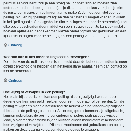
permissies voor hebt) zou je een "voeg peiling toe" tabblad moeten zien
onderaan het berichten-gedeelte (als je dit tabblad niet kan zien, heb je niet
de juiste permissies om peilingen aan te maken). Je moet een titel voor de
peiling invullen bij "peilingsvraag" en dan minstens 2 mogelijkheden invullen
in het "peilingopties"-tekstgedeelte (limiet is ingesteld door de beheerder), met
elke optie gescheiden door middel van een nieuwe regel. Je kunt ook instellen
hoeveel opties een gebruiker mag kiezen onder "opties per gebruiker" en een
tijdslimiet in dagen voor de peiling (0 is een peiling van oneindige duur).
Omhoog
Waarom kan ik niet meer peilingsopties toevoegen?
De limiet voor de peilingsopties is ingesteld door de beheerder. Indien je meer
opties denkt nodig te hebben dan het toegestane aantal, neem dan contact op
met de beheerder.
Omhoog
Hoe wijzig of verwijder ik een peiling?
Net zoals bij de berichten kan een peiling alleen gewijzigd worden door
degene die hem gemaakt heeft, en door een moderator of beheerder. Om de
peiling te wijzigen moet je het allereerste bericht van het onderwerp wijzigen
(hieraan is de peiling gekoppeld). Als er nog geen stemmen zijn uitgebracht,
kunnen gebruikers de peiling verwijderen of iedere peilingsoptie wijzigen.
Maar, als er reeds gestemd is, dan kunnen alleen moderators of beheerders
hem wijzigen of verwijderen. Dit om te voorkomen dat gebruikers een peiling
maken en deze daarna vervalsen door de opties te wijzigen.