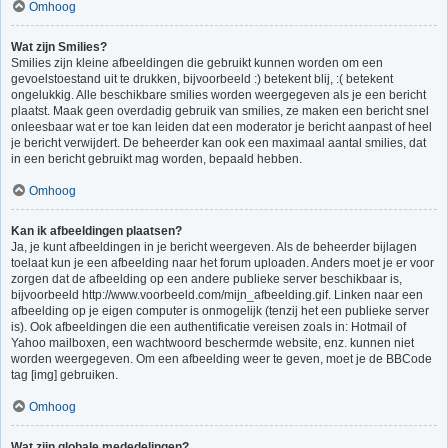
Omhoog
Wat zijn Smilies?
Smilies zijn kleine afbeeldingen die gebruikt kunnen worden om een
gevoelstoestand uit te drukken, bijvoorbeeld :) betekent blij, :( betekent
ongelukkig. Alle beschikbare smilies worden weergegeven als je een bericht
plaatst. Maak geen overdadig gebruik van smilies, ze maken een bericht snel
onleesbaar wat er toe kan leiden dat een moderator je bericht aanpast of heel
je bericht verwijdert. De beheerder kan ook een maximaal aantal smilies, dat
in een bericht gebruikt mag worden, bepaald hebben.
Omhoog
Kan ik afbeeldingen plaatsen?
Ja, je kunt afbeeldingen in je bericht weergeven. Als de beheerder bijlagen
toelaat kun je een afbeelding naar het forum uploaden. Anders moet je er voor
zorgen dat de afbeelding op een andere publieke server beschikbaar is,
bijvoorbeeld http://www.voorbeeld.com/mijn_afbeelding.gif. Linken naar een
afbeelding op je eigen computer is onmogelijk (tenzij het een publieke server
is). Ook afbeeldingen die een authentificatie vereisen zoals in: Hotmail of
Yahoo mailboxen, een wachtwoord beschermde website, enz. kunnen niet
worden weergegeven. Om een afbeelding weer te geven, moet je de BBCode
tag [img] gebruiken.
Omhoog
Wat zijn globale mededelingen?