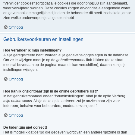
"Verwijder cookies" zorgt dat alle cookies die door phpBB3 zijn aangemaakt,
weer verwijderd worden. Deze cookies zorgen ervoor dat je aangemeld wordt
en geven ook de mogelijkheid, indien de beheerder dit heeft inschakeld, om te
zien welke onderwerpen je al gelezen hebt.
Omhoog
Gebruikersvoorkeuren en instellingen
Hoe verander ik mijn instellingen?
Als je geregistreerd bent, worden al je gegevens opgeslagen in de database.
Om ze te wijzigen moet je op de
gebruikerspaneel
link klikken (deze staat
meestal bovenaan op de pagina, maar dit kan verschillen), daarna kun je je
instellingen wijzigen.
Omhoog
Hoe kan ik onzichtbaar zijn in de online gebruikers lijst?
In het gebruikerspaneel onder "foruminstellingen", vind je de optie
Verberg
mijn online status
. Als je deze optie activeert zul je onzichtbaar zijn voor
iedereen, behalve voor beheerders, moderators en jezelf.
Omhoog
De tijden zijn niet correct!
Het is mogelijk dat de tijd die gegeven wordt van een andere tijdzone is dan