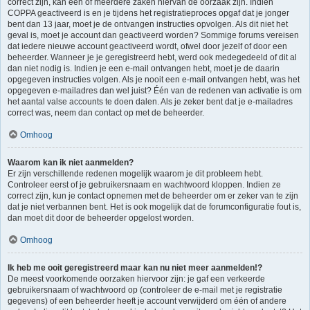
correct zijn, kan één of meerdere zaken hiervan de oorzaak zijn. Indien
COPPA geactiveerd is en je tijdens het registratieproces opgaf dat je jonger
bent dan 13 jaar, moet je de ontvangen instructies opvolgen. Als dit niet het
geval is, moet je account dan geactiveerd worden? Sommige forums vereisen
dat iedere nieuwe account geactiveerd wordt, ofwel door jezelf of door een
beheerder. Wanneer je je geregistreerd hebt, werd ook medegedeeld of dit al
dan niet nodig is. Indien je een e-mail ontvangen hebt, moet je de daarin
opgegeven instructies volgen. Als je nooit een e-mail ontvangen hebt, was het
opgegeven e-mailadres dan wel juist? Één van de redenen van activatie is om
het aantal valse accounts te doen dalen. Als je zeker bent dat je e-mailadres
correct was, neem dan contact op met de beheerder.
Omhoog
Waarom kan ik niet aanmelden?
Er zijn verschillende redenen mogelijk waarom je dit probleem hebt.
Controleer eerst of je gebruikersnaam en wachtwoord kloppen. Indien ze
correct zijn, kun je contact opnemen met de beheerder om er zeker van te zijn
dat je niet verbannen bent. Het is ook mogelijk dat de forumconfiguratie fout is,
dan moet dit door de beheerder opgelost worden.
Omhoog
Ik heb me ooit geregistreerd maar kan nu niet meer aanmelden!?
De meest voorkomende oorzaken hiervoor zijn: je gaf een verkeerde
gebruikersnaam of wachtwoord op (controleer de e-mail met je registratie
gegevens) of een beheerder heeft je account verwijderd om één of andere