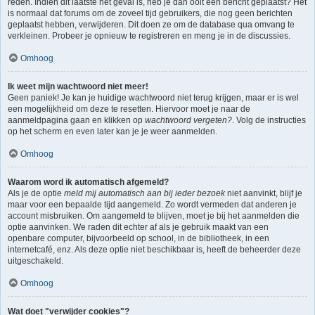
reden. Indien dit laatste het geval is, heb je dan ooit een bericht geplaatst? Het
is normaal dat forums om de zoveel tijd gebruikers, die nog geen berichten
geplaatst hebben, verwijderen. Dit doen ze om de database qua omvang te
verkleinen. Probeer je opnieuw te registreren en meng je in de discussies.
Omhoog
Ik weet mijn wachtwoord niet meer!
Geen paniek! Je kan je huidige wachtwoord niet terug krijgen, maar er is wel
een mogelijkheid om deze te resetten. Hiervoor moet je naar de
aanmeldpagina gaan en klikken op
wachtwoord vergeten?
. Volg de instructies
op het scherm en even later kan je je weer aanmelden.
Omhoog
Waarom word ik automatisch afgemeld?
Als je de optie
meld mij automatisch aan bij ieder bezoek
niet aanvinkt, blijf je
maar voor een bepaalde tijd aangemeld. Zo wordt vermeden dat anderen je
account misbruiken. Om aangemeld te blijven, moet je bij het aanmelden die
optie aanvinken. We raden dit echter af als je gebruik maakt van een
openbare computer, bijvoorbeeld op school, in de bibliotheek, in een
internetcafé, enz. Als deze optie niet beschikbaar is, heeft de beheerder deze
uitgeschakeld.
Omhoog
Wat doet "verwijder cookies"?