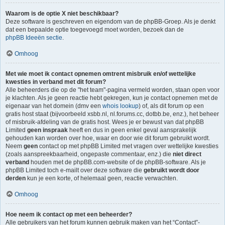
Waarom is de optie X niet beschikbaar?
Deze software is geschreven en eigendom van de phpBB-Groep. Als je denkt
dat een bepaalde optie toegevoegd moet worden, bezoek dan de
phpBB Ideeën sectie
.
Omhoog
Met wie moet ik contact opnemen omtrent misbruik en/of wettelijke
kwesties in verband met dit forum?
Alle beheerders die op de "het team"-pagina vermeld worden, staan open voor
je klachten. Als je geen reactie hebt gekregen, kun je contact opnemen met de
eigenaar van het domein (dmv een
whois lookup
) of, als dit forum op een
gratis host staat (bijvoorbeeld xsbb.nl, nl.forums.cc, dotbb.be, enz.), het beheer
of misbruik-afdeling van de gratis host. Wees je er bewust van dat phpBB
Limited
geen inspraak
heeft en dus in geen enkel geval aansprakelijk
gehouden kan worden over hoe, waar en door wie dit forum gebruikt wordt.
Neem
geen
contact op met phpBB Limited met vragen over wettelijke kwesties
(zoals aanspreekbaarheid, ongepaste commentaar, enz.) die
niet direct
verband
houden met de phpBB.com-website of de phpBB-software. Als je
phpBB Limited toch e-mailt over deze software die
gebruikt wordt door
derden
kun je een korte, of helemaal geen, reactie verwachten.
Omhoog
Hoe neem ik contact op met een beheerder?
Alle gebruikers van het forum kunnen gebruik maken van het “Contact”-