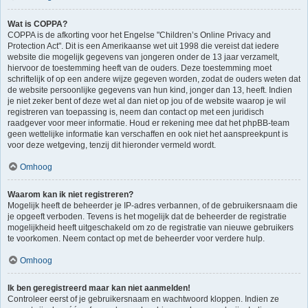
Wat is COPPA?
COPPA is de afkorting voor het Engelse "Children’s Online Privacy and
Protection Act". Dit is een Amerikaanse wet uit 1998 die vereist dat iedere
website die mogelijk gegevens van jongeren onder de 13 jaar verzamelt,
hiervoor de toestemming heeft van de ouders. Deze toestemming moet
schriftelijk of op een andere wijze gegeven worden, zodat de ouders weten dat
de website persoonlijke gegevens van hun kind, jonger dan 13, heeft. Indien
je niet zeker bent of deze wet al dan niet op jou of de website waarop je wil
registreren van toepassing is, neem dan contact op met een juridisch
raadgever voor meer informatie. Houd er rekening mee dat het phpBB-team
geen wettelijke informatie kan verschaffen en ook niet het aanspreekpunt is
voor deze wetgeving, tenzij dit hieronder vermeld wordt.
Omhoog
Waarom kan ik niet registreren?
Mogelijk heeft de beheerder je IP-adres verbannen, of de gebruikersnaam die
je opgeeft verboden. Tevens is het mogelijk dat de beheerder de registratie
mogelijkheid heeft uitgeschakeld om zo de registratie van nieuwe gebruikers
te voorkomen. Neem contact op met de beheerder voor verdere hulp.
Omhoog
Ik ben geregistreerd maar kan niet aanmelden!
Controleer eerst of je gebruikersnaam en wachtwoord kloppen. Indien ze