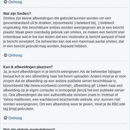
Omhoog
Wat zijn Smilies?
Smilies zijn kleine afbeeldingen die gebruikt kunnen worden om een
gevoelstoestand uit te drukken, bijvoorbeeld :) betekent blij, :( betekent
ongelukkig. Alle beschikbare smilies worden weergegeven als je een bericht
plaatst. Maak geen overdadig gebruik van smilies, ze maken een bericht snel
onleesbaar wat er toe kan leiden dat een moderator je bericht aanpast of heel
je bericht verwijdert. De beheerder kan ook een maximaal aantal smilies, dat
in een bericht gebruikt mag worden, bepaald hebben.
Omhoog
Kan ik afbeeldingen plaatsen?
Ja, je kunt afbeeldingen in je bericht weergeven. Als de beheerder bijlagen
toelaat kun je een afbeelding naar het forum uploaden. Anders moet je er voor
zorgen dat de afbeelding op een andere publieke server beschikbaar is,
bijvoorbeeld http://www.voorbeeld.com/mijn_afbeelding.gif. Linken naar een
afbeelding op je eigen computer is onmogelijk (tenzij het een publieke server
is). Ook afbeeldingen die een authentificatie vereisen zoals in: Hotmail of
Yahoo mailboxen, een wachtwoord beschermde website, enz. kunnen niet
worden weergegeven. Om een afbeelding weer te geven, moet je de BBCode
tag [img] gebruiken.
Omhoog
Wat zijn globale mededelingen?