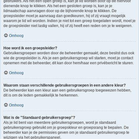
gebruikers. Als het een open groep is, kan je lid worden door op de hiervoor
dienende knop te klikken. Als het een gesloten groep is, kan je je
lidmaatschap aanvragen door op de bijhorende knop te klikken. De
groepsleider moet je aanvraag dan goedkeuren, hij of zij vraagt mogelijk
waarom je lid wil worden. Indien je niet tot een groep toegelaten wordt, moet je
de groepsleider niet lastig vallen, hij of zij heeft een reden om je te weigeren.
Omhoog
Hoe word ik een groepsleider?
Gebruikersgroepen worden door de beheerder gemaakt, deze beslist dus ook
wie de groepsleider is. Als je een gebruikersgroep wil starten, moet je contact
opnemen met de beheerder, dit kan door hem/haar een privébericht te sturen.
Omhoog
Waarom staan verschillende gebruikersgroepen in een andere kleur?
De beheerder kan een kleur aan een gebruikersgroep toegewezen hebben,
dit is om de leden gemakkelijk te herkennen.
Omhoog
Wat is de "Standaard gebruikersgroep"?
Als je lid bent van meerdere gebruikersgroepen, word je standaard
gebruikersgroep gebruikt om je groepskleur en groepsrang te bepalen. De
beheerder kan je de permissies geven om je standaard gebruikersgroep te
wijzigen via het gebruikerspaneel.