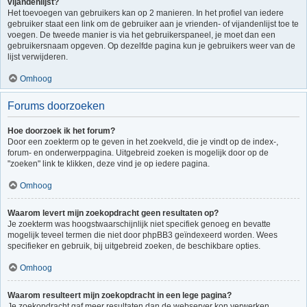
vijandenlijst?
Het toevoegen van gebruikers kan op 2 manieren. In het profiel van iedere
gebruiker staat een link om de gebruiker aan je vrienden- of vijandenlijst toe te
voegen. De tweede manier is via het gebruikerspaneel, je moet dan een
gebruikersnaam opgeven. Op dezelfde pagina kun je gebruikers weer van de
lijst verwijderen.
Omhoog
Forums doorzoeken
Hoe doorzoek ik het forum?
Door een zoekterm op te geven in het zoekveld, die je vindt op de index-,
forum- en onderwerppagina. Uitgebreid zoeken is mogelijk door op de
"zoeken" link te klikken, deze vind je op iedere pagina.
Omhoog
Waarom levert mijn zoekopdracht geen resultaten op?
Je zoekterm was hoogstwaarschijnlijk niet specifiek genoeg en bevatte
mogelijk teveel termen die niet door phpBB3 geïndexeerd worden. Wees
specifieker en gebruik, bij uitgebreid zoeken, de beschikbare opties.
Omhoog
Waarom resulteert mijn zoekopdracht in een lege pagina?
Je zoekopdracht gaf meer resultaten dan de webserver kon verwerken.