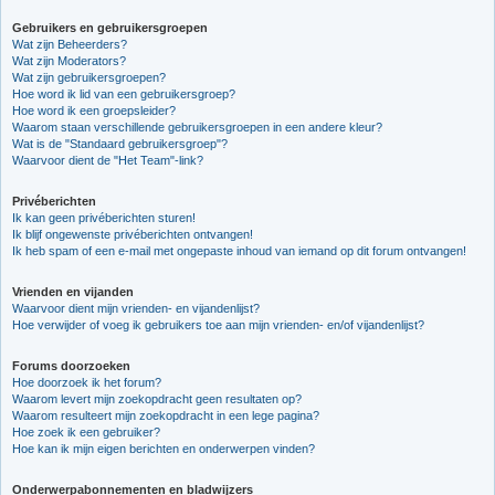
Gebruikers en gebruikersgroepen
Wat zijn Beheerders?
Wat zijn Moderators?
Wat zijn gebruikersgroepen?
Hoe word ik lid van een gebruikersgroep?
Hoe word ik een groepsleider?
Waarom staan verschillende gebruikersgroepen in een andere kleur?
Wat is de "Standaard gebruikersgroep"?
Waarvoor dient de "Het Team"-link?
Privéberichten
Ik kan geen privéberichten sturen!
Ik blijf ongewenste privéberichten ontvangen!
Ik heb spam of een e-mail met ongepaste inhoud van iemand op dit forum ontvangen!
Vrienden en vijanden
Waarvoor dient mijn vrienden- en vijandenlijst?
Hoe verwijder of voeg ik gebruikers toe aan mijn vrienden- en/of vijandenlijst?
Forums doorzoeken
Hoe doorzoek ik het forum?
Waarom levert mijn zoekopdracht geen resultaten op?
Waarom resulteert mijn zoekopdracht in een lege pagina?
Hoe zoek ik een gebruiker?
Hoe kan ik mijn eigen berichten en onderwerpen vinden?
Onderwerpabonnementen en bladwijzers