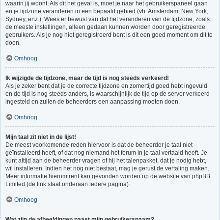
waarin jij woont. Als dit het geval is, moet je naar het gebruikerspaneel gaan
en je tijdzone veranderen in een bepaald gebied (vb: Amsterdam, New York,
Sydney, enz.). Wees er bewust van dat het veranderen van de tijdzone, zoals
de meeste instellingen, alleen gedaan kunnen worden door geregistreerde
gebruikers. Als je nog niet geregistreerd bent is dit een goed moment om dit te
doen.
Omhoog
Ik wijzigde de tijdzone, maar de tijd is nog steeds verkeerd!
Als je zeker bent dat je de correcte tijdzone en zomertijd goed hebt ingevuld
en de tijd is nog steeds anders, is waarschijnlijk de tijd op de server verkeerd
ingesteld en zullen de beheerders een aanpassing moeten doen.
Omhoog
Mijn taal zit niet in de lijst!
De meest voorkomende reden hiervoor is dat de beheerder je taal niet
geïnstalleerd heeft, of dat nog niemand het forum in je taal vertaald heeft. Je
kunt altijd aan de beheerder vragen of hij het talenpakket, dat je nodig hebt,
wil installeren. Indien het nog niet bestaat, mag je gerust de vertaling maken.
Meer informatie hieromtrent kan gevonden worden op de website van phpBB
Limited (de link staat onderaan iedere pagina).
Omhoog
Wat zijn de afbeeldingen naast mijn gebruikersnaam?