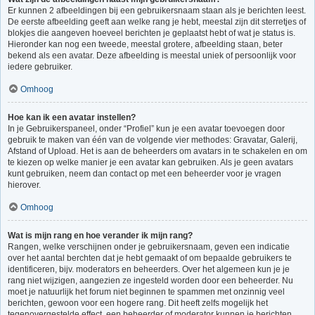
Er kunnen 2 afbeeldingen bij een gebruikersnaam staan als je berichten leest.
De eerste afbeelding geeft aan welke rang je hebt, meestal zijn dit sterretjes of
blokjes die aangeven hoeveel berichten je geplaatst hebt of wat je status is.
Hieronder kan nog een tweede, meestal grotere, afbeelding staan, beter
bekend als een avatar. Deze afbeelding is meestal uniek of persoonlijk voor
iedere gebruiker.
Omhoog
Hoe kan ik een avatar instellen?
In je Gebruikerspaneel, onder “Profiel” kun je een avatar toevoegen door
gebruik te maken van één van de volgende vier methodes: Gravatar, Galerij,
Afstand of Upload. Het is aan de beheerders om avatars in te schakelen en om
te kiezen op welke manier je een avatar kan gebruiken. Als je geen avatars
kunt gebruiken, neem dan contact op met een beheerder voor je vragen
hierover.
Omhoog
Wat is mijn rang en hoe verander ik mijn rang?
Rangen, welke verschijnen onder je gebruikersnaam, geven een indicatie
over het aantal berchten dat je hebt gemaakt of om bepaalde gebruikers te
identificeren, bijv. moderators en beheerders. Over het algemeen kun je je
rang niet wijzigen, aangezien ze ingesteld worden door een beheerder. Nu
moet je natuurlijk het forum niet beginnen te spammen met onzinnig veel
berichten, gewoon voor een hogere rang. Dit heeft zelfs mogelijk het
tegenovergestelde effect, een beheerder of moderator kunnen je berichten