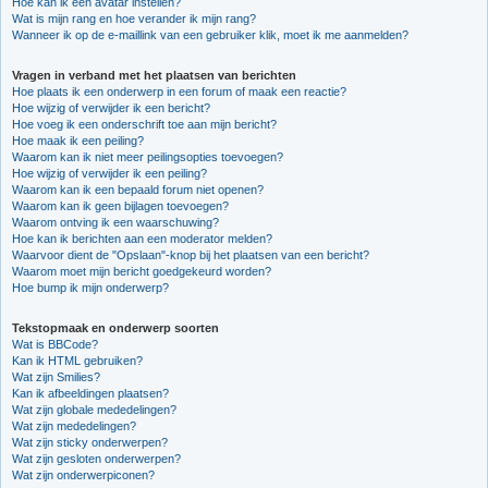
Hoe kan ik een avatar instellen?
Wat is mijn rang en hoe verander ik mijn rang?
Wanneer ik op de e-maillink van een gebruiker klik, moet ik me aanmelden?
Vragen in verband met het plaatsen van berichten
Hoe plaats ik een onderwerp in een forum of maak een reactie?
Hoe wijzig of verwijder ik een bericht?
Hoe voeg ik een onderschrift toe aan mijn bericht?
Hoe maak ik een peiling?
Waarom kan ik niet meer peilingsopties toevoegen?
Hoe wijzig of verwijder ik een peiling?
Waarom kan ik een bepaald forum niet openen?
Waarom kan ik geen bijlagen toevoegen?
Waarom ontving ik een waarschuwing?
Hoe kan ik berichten aan een moderator melden?
Waarvoor dient de "Opslaan"-knop bij het plaatsen van een bericht?
Waarom moet mijn bericht goedgekeurd worden?
Hoe bump ik mijn onderwerp?
Tekstopmaak en onderwerp soorten
Wat is BBCode?
Kan ik HTML gebruiken?
Wat zijn Smilies?
Kan ik afbeeldingen plaatsen?
Wat zijn globale mededelingen?
Wat zijn mededelingen?
Wat zijn sticky onderwerpen?
Wat zijn gesloten onderwerpen?
Wat zijn onderwerpiconen?