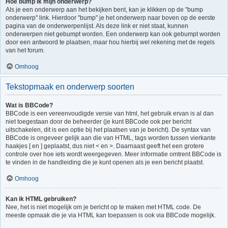
Hoe bump ik mijn onderwerp?
Als je een onderwerp aan het bekijken bent, kan je klikken op de "bump
onderwerp" link. Hierdoor "bump" je het onderwerp naar boven op de eerste
pagina van de onderwerpenlijst. Als deze link er niet staat, kunnen
onderwerpen niet gebumpt worden. Een onderwerp kan ook gebumpt worden
door een antwoord te plaatsen, maar hou hierbij wel rekening met de regels
van het forum.
Omhoog
Tekstopmaak en onderwerp soorten
Wat is BBCode?
BBCode is een vereenvoudigde versie van html, het gebruik ervan is al dan
niet toegestaan door de beheerder (je kunt BBCode ook per bericht
uitschakelen, dit is een optie bij het plaatsen van je bericht). De syntax van
BBCode is ongeveer gelijk aan die van HTML, tags worden tussen vierkante
haakjes [ en ] geplaatst, dus niet < en >. Daarnaast geeft het een grotere
controle over hoe iets wordt weergegeven. Meer informatie omtrent BBCode is
te vinden in de handleiding die je kunt openen als je een bericht plaatst.
Omhoog
Kan ik HTML gebruiken?
Nee, het is niet mogelijk om je bericht op te maken met HTML code. De
meeste opmaak die je via HTML kan toepassen is ook via BBCode mogelijk.