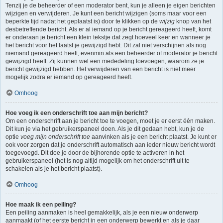
Tenzij je de beheerder of een moderator bent, kun je alleen je eigen berichten
wijzigen en verwijderen. Je kunt een bericht wijzigen (soms maar voor een
beperkte tijd nadat het geplaatst is) door te klikken op de
wijzig
knop van het
desbetreffende bericht. Als er al iemand op je bericht gereageerd heeft, komt
er onderaan je bericht een klein tekstje dat zegt hoeveel keer en wanneer je
het bericht voor het laatst je gewijzigd hebt. Dit zal niet verschijnen als nog
niemand gereageerd heeft, evenmin als een beheerder of moderator je bericht
gewijzigd heeft. Zij kunnen wel een mededeling toevoegen, waarom ze je
bericht gewijzigd hebben. Het verwijderen van een bericht is niet meer
mogelijk zodra er iemand op gereageerd heeft.
Omhoog
Hoe voeg ik een onderschrift toe aan mijn bericht?
Om een onderschrift aan je bericht toe te voegen, moet je er eerst één maken.
Dit kun je via het gebruikerspaneel doen. Als je dit gedaan hebt, kun je de
optie
voeg mijn onderschrift toe
aanvinken als je een bericht plaatst. Je kunt er
ook voor zorgen dat je onderschrift automatisch aan ieder nieuw bericht wordt
toegevoegd. Dit doe je door de bijhorende optie te activeren in het
gebruikerspaneel (het is nog altijd mogelijk om het onderschrift uit te
schakelen als je het bericht plaatst).
Omhoog
Hoe maak ik een peiling?
Een peiling aanmaken is heel gemakkelijk, als je een nieuw onderwerp
aanmaakt (of het eerste bericht in een onderwerp bewerkt en als je daar