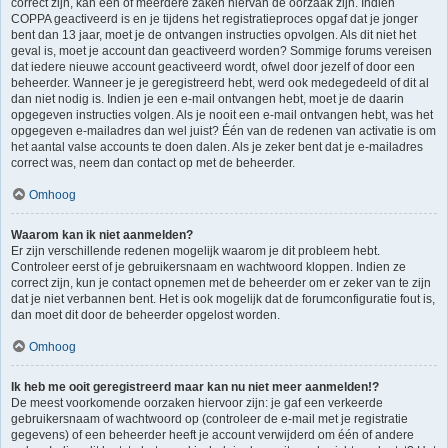
correct zijn, kan één of meerdere zaken hiervan de oorzaak zijn. Indien
COPPA geactiveerd is en je tijdens het registratieproces opgaf dat je jonger
bent dan 13 jaar, moet je de ontvangen instructies opvolgen. Als dit niet het
geval is, moet je account dan geactiveerd worden? Sommige forums vereisen
dat iedere nieuwe account geactiveerd wordt, ofwel door jezelf of door een
beheerder. Wanneer je je geregistreerd hebt, werd ook medegedeeld of dit al
dan niet nodig is. Indien je een e-mail ontvangen hebt, moet je de daarin
opgegeven instructies volgen. Als je nooit een e-mail ontvangen hebt, was het
opgegeven e-mailadres dan wel juist? Één van de redenen van activatie is om
het aantal valse accounts te doen dalen. Als je zeker bent dat je e-mailadres
correct was, neem dan contact op met de beheerder.
Omhoog
Waarom kan ik niet aanmelden?
Er zijn verschillende redenen mogelijk waarom je dit probleem hebt.
Controleer eerst of je gebruikersnaam en wachtwoord kloppen. Indien ze
correct zijn, kun je contact opnemen met de beheerder om er zeker van te zijn
dat je niet verbannen bent. Het is ook mogelijk dat de forumconfiguratie fout is,
dan moet dit door de beheerder opgelost worden.
Omhoog
Ik heb me ooit geregistreerd maar kan nu niet meer aanmelden!?
De meest voorkomende oorzaken hiervoor zijn: je gaf een verkeerde
gebruikersnaam of wachtwoord op (controleer de e-mail met je registratie
gegevens) of een beheerder heeft je account verwijderd om één of andere