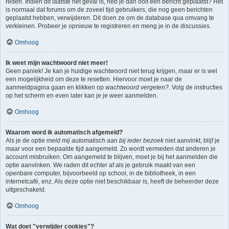
reden. Indien dit laatste het geval is, heb je dan ooit een bericht geplaatst? Het
is normaal dat forums om de zoveel tijd gebruikers, die nog geen berichten
geplaatst hebben, verwijderen. Dit doen ze om de database qua omvang te
verkleinen. Probeer je opnieuw te registreren en meng je in de discussies.
Omhoog
Ik weet mijn wachtwoord niet meer!
Geen paniek! Je kan je huidige wachtwoord niet terug krijgen, maar er is wel
een mogelijkheid om deze te resetten. Hiervoor moet je naar de
aanmeldpagina gaan en klikken op
wachtwoord vergeten?
. Volg de instructies
op het scherm en even later kan je je weer aanmelden.
Omhoog
Waarom word ik automatisch afgemeld?
Als je de optie
meld mij automatisch aan bij ieder bezoek
niet aanvinkt, blijf je
maar voor een bepaalde tijd aangemeld. Zo wordt vermeden dat anderen je
account misbruiken. Om aangemeld te blijven, moet je bij het aanmelden die
optie aanvinken. We raden dit echter af als je gebruik maakt van een
openbare computer, bijvoorbeeld op school, in de bibliotheek, in een
internetcafé, enz. Als deze optie niet beschikbaar is, heeft de beheerder deze
uitgeschakeld.
Omhoog
Wat doet "verwijder cookies"?