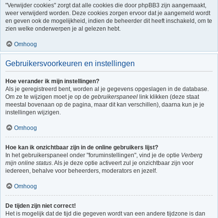
"Verwijder cookies" zorgt dat alle cookies die door phpBB3 zijn aangemaakt,
weer verwijderd worden. Deze cookies zorgen ervoor dat je aangemeld wordt
en geven ook de mogelijkheid, indien de beheerder dit heeft inschakeld, om te
zien welke onderwerpen je al gelezen hebt.
Omhoog
Gebruikersvoorkeuren en instellingen
Hoe verander ik mijn instellingen?
Als je geregistreerd bent, worden al je gegevens opgeslagen in de database.
Om ze te wijzigen moet je op de
gebruikerspaneel
link klikken (deze staat
meestal bovenaan op de pagina, maar dit kan verschillen), daarna kun je je
instellingen wijzigen.
Omhoog
Hoe kan ik onzichtbaar zijn in de online gebruikers lijst?
In het gebruikerspaneel onder "foruminstellingen", vind je de optie
Verberg
mijn online status
. Als je deze optie activeert zul je onzichtbaar zijn voor
iedereen, behalve voor beheerders, moderators en jezelf.
Omhoog
De tijden zijn niet correct!
Het is mogelijk dat de tijd die gegeven wordt van een andere tijdzone is dan