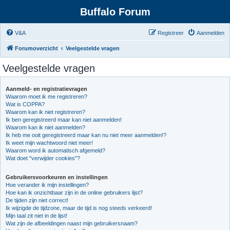
Buffalo Forum
V&A
Registreer
Aanmelden
Forumoverzicht
Veelgestelde vragen
Veelgestelde vragen
Aanmeld- en registratievragen
Waarom moet ik me registreren?
Wat is COPPA?
Waarom kan ik niet registreren?
Ik ben geregistreerd maar kan niet aanmelden!
Waarom kan ik niet aanmelden?
Ik heb me ooit geregistreerd maar kan nu niet meer aanmelden!?
Ik weet mijn wachtwoord niet meer!
Waarom word ik automatisch afgemeld?
Wat doet "verwijder cookies"?
Gebruikersvoorkeuren en instellingen
Hoe verander ik mijn instellingen?
Hoe kan ik onzichtbaar zijn in de online gebruikers lijst?
De tijden zijn niet correct!
Ik wijzigde de tijdzone, maar de tijd is nog steeds verkeerd!
Mijn taal zit niet in de lijst!
Wat zijn de afbeeldingen naast mijn gebruikersnaam?