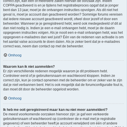
correct zijn, kan één of meerdere zaken hiervan de oorzaak zijn. Indien
COPPA geactiveerd is en je tijdens het registratieproces opgaf dat je jonger
bent dan 13 jaar, moet je de ontvangen instructies opvolgen. Als dit niet het
geval is, moet je account dan geactiveerd worden? Sommige forums vereisen
dat iedere nieuwe account geactiveerd wordt, ofwel door jezelf of door een
beheerder. Wanneer je je geregistreerd hebt, werd ook medegedeeld of dit al
dan niet nodig is. Indien je een e-mail ontvangen hebt, moet je de daarin
opgegeven instructies volgen. Als je nooit een e-mail ontvangen hebt, was het
opgegeven e-mailadres dan wel juist? Één van de redenen van activatie is om
het aantal valse accounts te doen dalen. Als je zeker bent dat je e-mailadres
correct was, neem dan contact op met de beheerder.
Omhoog
Waarom kan ik niet aanmelden?
Er zijn verschillende redenen mogelijk waarom je dit probleem hebt.
Controleer eerst of je gebruikersnaam en wachtwoord kloppen. Indien ze
correct zijn, kun je contact opnemen met de beheerder om er zeker van te zijn
dat je niet verbannen bent. Het is ook mogelijk dat de forumconfiguratie fout is,
dan moet dit door de beheerder opgelost worden.
Omhoog
Ik heb me ooit geregistreerd maar kan nu niet meer aanmelden!?
De meest voorkomende oorzaken hiervoor zijn: je gaf een verkeerde
gebruikersnaam of wachtwoord op (controleer de e-mail met je registratie
gegevens) of een beheerder heeft je account verwijderd om één of andere