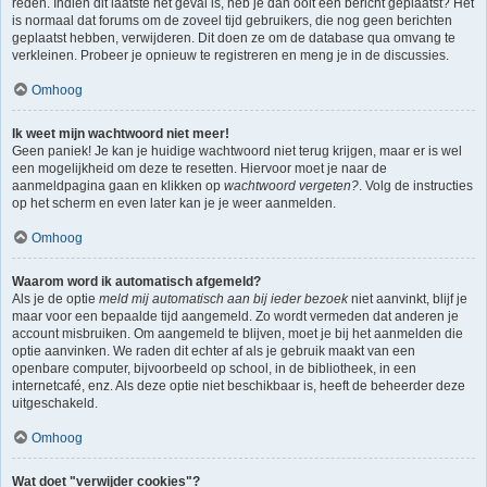
reden. Indien dit laatste het geval is, heb je dan ooit een bericht geplaatst? Het
is normaal dat forums om de zoveel tijd gebruikers, die nog geen berichten
geplaatst hebben, verwijderen. Dit doen ze om de database qua omvang te
verkleinen. Probeer je opnieuw te registreren en meng je in de discussies.
Omhoog
Ik weet mijn wachtwoord niet meer!
Geen paniek! Je kan je huidige wachtwoord niet terug krijgen, maar er is wel
een mogelijkheid om deze te resetten. Hiervoor moet je naar de
aanmeldpagina gaan en klikken op
wachtwoord vergeten?
. Volg de instructies
op het scherm en even later kan je je weer aanmelden.
Omhoog
Waarom word ik automatisch afgemeld?
Als je de optie
meld mij automatisch aan bij ieder bezoek
niet aanvinkt, blijf je
maar voor een bepaalde tijd aangemeld. Zo wordt vermeden dat anderen je
account misbruiken. Om aangemeld te blijven, moet je bij het aanmelden die
optie aanvinken. We raden dit echter af als je gebruik maakt van een
openbare computer, bijvoorbeeld op school, in de bibliotheek, in een
internetcafé, enz. Als deze optie niet beschikbaar is, heeft de beheerder deze
uitgeschakeld.
Omhoog
Wat doet "verwijder cookies"?