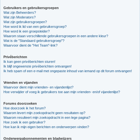
Gebruikers en gebruikersgroepen
Wat zijn Beheerders?
Wat zijn Moderators?
Wat zijn gebruikersgroepen?
Hoe word ik lid van een gebruikersgroep?
Hoe word ik een groepsleider?
Waarom staan verschillende gebruikersgroepen in een andere kleur?
Wat is de "Standaard gebruikersgroep"?
Waarvoor dient de "Het Team"-link?
Privéberichten
Ik kan geen privéberichten sturen!
Ik blijf ongewenste privéberichten ontvangen!
Ik heb spam of een e-mail met ongepaste inhoud van iemand op dit forum ontvangen!
Vrienden en vijanden
Waarvoor dient mijn vrienden- en vijandenlijst?
Hoe verwijder of voeg ik gebruikers toe aan mijn vrienden- en/of vijandenlijst?
Forums doorzoeken
Hoe doorzoek ik het forum?
Waarom levert mijn zoekopdracht geen resultaten op?
Waarom resulteert mijn zoekopdracht in een lege pagina?
Hoe zoek ik een gebruiker?
Hoe kan ik mijn eigen berichten en onderwerpen vinden?
Onderwerpabonnementen en bladwijzers