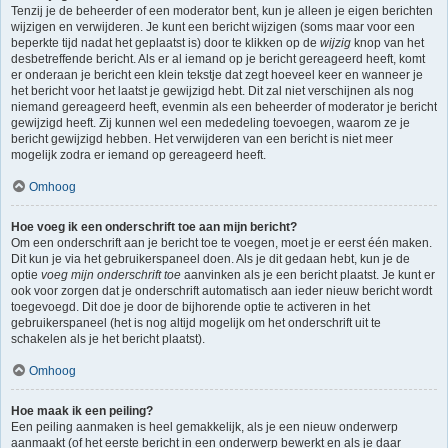
Tenzij je de beheerder of een moderator bent, kun je alleen je eigen berichten
wijzigen en verwijderen. Je kunt een bericht wijzigen (soms maar voor een
beperkte tijd nadat het geplaatst is) door te klikken op de
wijzig
knop van het
desbetreffende bericht. Als er al iemand op je bericht gereageerd heeft, komt
er onderaan je bericht een klein tekstje dat zegt hoeveel keer en wanneer je
het bericht voor het laatst je gewijzigd hebt. Dit zal niet verschijnen als nog
niemand gereageerd heeft, evenmin als een beheerder of moderator je bericht
gewijzigd heeft. Zij kunnen wel een mededeling toevoegen, waarom ze je
bericht gewijzigd hebben. Het verwijderen van een bericht is niet meer
mogelijk zodra er iemand op gereageerd heeft.
Omhoog
Hoe voeg ik een onderschrift toe aan mijn bericht?
Om een onderschrift aan je bericht toe te voegen, moet je er eerst één maken.
Dit kun je via het gebruikerspaneel doen. Als je dit gedaan hebt, kun je de
optie
voeg mijn onderschrift toe
aanvinken als je een bericht plaatst. Je kunt er
ook voor zorgen dat je onderschrift automatisch aan ieder nieuw bericht wordt
toegevoegd. Dit doe je door de bijhorende optie te activeren in het
gebruikerspaneel (het is nog altijd mogelijk om het onderschrift uit te
schakelen als je het bericht plaatst).
Omhoog
Hoe maak ik een peiling?
Een peiling aanmaken is heel gemakkelijk, als je een nieuw onderwerp
aanmaakt (of het eerste bericht in een onderwerp bewerkt en als je daar