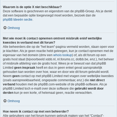
Waarom is de optie X niet beschikbaar?
Deze software is geschreven en eigendom van de phpBB-Groep. Als je denkt
dat een bepaalde optie toegevoegd moet worden, bezoek dan de
phpBB Ideeën sectie
.
Omhoog
Met wie moet ik contact opnemen omtrent misbruik en/of wettelijke
kwesties in verband met dit forum?
Alle beheerders die op de "het team"-pagina vermeld worden, staan open voor
je klachten. Als je geen reactie hebt gekregen, kun je contact opnemen met de
eigenaar van het domein (dmv een
whois lookup
) of, als dit forum op een
gratis host staat (bijvoorbeeld xsbb.nl, nl.forums.cc, dotbb.be, enz.), het beheer
of misbruik-afdeling van de gratis host. Wees je er bewust van dat phpBB
Limited
geen inspraak
heeft en dus in geen enkel geval aansprakelijk
gehouden kan worden over hoe, waar en door wie dit forum gebruikt wordt.
Neem
geen
contact op met phpBB Limited met vragen over wettelijke kwesties
(zoals aanspreekbaarheid, ongepaste commentaar, enz.) die
niet direct
verband
houden met de phpBB.com-website of de phpBB-software. Als je
phpBB Limited toch e-mailt over deze software die
gebruikt wordt door
derden
kun je een korte, of helemaal geen, reactie verwachten.
Omhoog
Hoe neem ik contact op met een beheerder?
Alle gebruikers van het forum kunnen gebruik maken van het “Contact”-