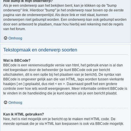
Hoe bump ik mijn onderwerp?
Als je een onderwerp aan het bekijken bent, kan je klikken op de "bump
onderwerp" link. Hierdoor "bump" je het onderwerp naar boven op de eerste
pagina van de onderwerpenlijst. Als deze link er niet staat, kunnen
onderwerpen niet gebumpt worden. Een onderwerp kan ook gebumpt worden
door een antwoord te plaatsen, maar hou hierbij wel rekening met de regels
van het forum.
Omhoog
Tekstopmaak en onderwerp soorten
Wat is BBCode?
BBCode is een vereenvoudigde versie van html, het gebruik ervan is al dan
niet toegestaan door de beheerder (je kunt BBCode ook per bericht
uitschakelen, dit is een optie bij het plaatsen van je bericht). De syntax van
BBCode is ongeveer gelijk aan die van HTML, tags worden tussen vierkante
haakjes [ en ] geplaatst, dus niet < en >. Daarnaast geeft het een grotere
controle over hoe iets wordt weergegeven. Meer informatie omtrent BBCode is
te vinden in de handleiding die je kunt openen als je een bericht plaatst.
Omhoog
Kan ik HTML gebruiken?
Nee, het is niet mogelijk om je bericht op te maken met HTML code. De
meeste opmaak die je via HTML kan toepassen is ook via BBCode mogelijk.