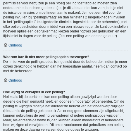
permissies voor hebt) zou je een "voeg peiling toe" tabblad moeten zien
onderaan het berichten-gedeelte (als je dit tabblad niet kan zien, heb je niet
de juiste permissies om peilingen aan te maken). Je moet een titel voor de
peiling invullen bij "peilingsvraag" en dan minstens 2 mogelijkheden invullen
in het "peilingopties"-tekstgedeelte (limiet is ingesteld door de beheerder), met
elke optie gescheiden door middel van een nieuwe regel. Je kunt ook instellen
hoeveel opties een gebruiker mag kiezen onder "opties per gebruiker" en een
tijdslimiet in dagen voor de peiling (0 is een peiling van oneindige duur).
Omhoog
Waarom kan ik niet meer peilingsopties toevoegen?
De limiet voor de peilingsopties is ingesteld door de beheerder. Indien je meer
opties denkt nodig te hebben dan het toegestane aantal, neem dan contact op
met de beheerder.
Omhoog
Hoe wijzig of verwijder ik een peiling?
Net zoals bij de berichten kan een peiling alleen gewijzigd worden door
degene die hem gemaakt heeft, en door een moderator of beheerder. Om de
peiling te wijzigen moet je het allereerste bericht van het onderwerp wijzigen
(hieraan is de peiling gekoppeld). Als er nog geen stemmen zijn uitgebracht,
kunnen gebruikers de peiling verwijderen of iedere peilingsoptie wijzigen.
Maar, als er reeds gestemd is, dan kunnen alleen moderators of beheerders
hem wijzigen of verwijderen. Dit om te voorkomen dat gebruikers een peiling
maken en deze daarna vervalsen door de opties te wijzigen.