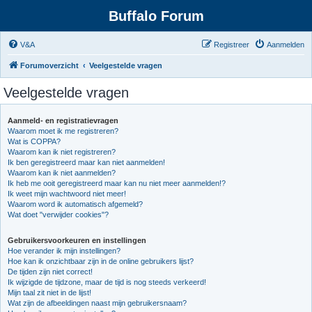
Buffalo Forum
V&A
Registreer
Aanmelden
Forumoverzicht
Veelgestelde vragen
Veelgestelde vragen
Aanmeld- en registratievragen
Waarom moet ik me registreren?
Wat is COPPA?
Waarom kan ik niet registreren?
Ik ben geregistreerd maar kan niet aanmelden!
Waarom kan ik niet aanmelden?
Ik heb me ooit geregistreerd maar kan nu niet meer aanmelden!?
Ik weet mijn wachtwoord niet meer!
Waarom word ik automatisch afgemeld?
Wat doet "verwijder cookies"?
Gebruikersvoorkeuren en instellingen
Hoe verander ik mijn instellingen?
Hoe kan ik onzichtbaar zijn in de online gebruikers lijst?
De tijden zijn niet correct!
Ik wijzigde de tijdzone, maar de tijd is nog steeds verkeerd!
Mijn taal zit niet in de lijst!
Wat zijn de afbeeldingen naast mijn gebruikersnaam?