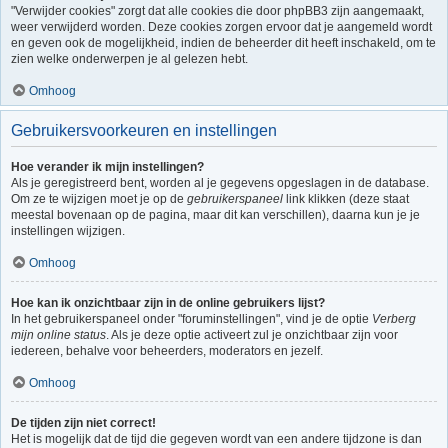
"Verwijder cookies" zorgt dat alle cookies die door phpBB3 zijn aangemaakt,
weer verwijderd worden. Deze cookies zorgen ervoor dat je aangemeld wordt
en geven ook de mogelijkheid, indien de beheerder dit heeft inschakeld, om te
zien welke onderwerpen je al gelezen hebt.
Omhoog
Gebruikersvoorkeuren en instellingen
Hoe verander ik mijn instellingen?
Als je geregistreerd bent, worden al je gegevens opgeslagen in de database.
Om ze te wijzigen moet je op de
gebruikerspaneel
link klikken (deze staat
meestal bovenaan op de pagina, maar dit kan verschillen), daarna kun je je
instellingen wijzigen.
Omhoog
Hoe kan ik onzichtbaar zijn in de online gebruikers lijst?
In het gebruikerspaneel onder "foruminstellingen", vind je de optie
Verberg
mijn online status
. Als je deze optie activeert zul je onzichtbaar zijn voor
iedereen, behalve voor beheerders, moderators en jezelf.
Omhoog
De tijden zijn niet correct!
Het is mogelijk dat de tijd die gegeven wordt van een andere tijdzone is dan