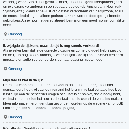
waarin jij woont. Als dit het geval is, moet je naar het gebruikerspaneel gaan
en je tijdzone veranderen in een bepaald gebied (vb: Amsterdam, New York,
Sydney, enz.). Wees er bewust van dat het veranderen van de tijdzone, zoals
de meeste instellingen, alleen gedaan kunnen worden door geregistreerde
gebruikers. Als je nog niet geregistreerd bent is dit een goed moment om dit te
doen.
Omhoog
Ik wijzigde de tijdzone, maar de tijd is nog steeds verkeerd!
Als je zeker bent dat je de correcte tijdzone en zomertijd goed hebt ingevuld
en de tijd is nog steeds anders, is waarschijnlijk de tijd op de server verkeerd
ingesteld en zullen de beheerders een aanpassing moeten doen.
Omhoog
Mijn taal zit niet in de lijst!
De meest voorkomende reden hiervoor is dat de beheerder je taal niet
geïnstalleerd heeft, of dat nog niemand het forum in je taal vertaald heeft. Je
kunt altijd aan de beheerder vragen of hij het talenpakket, dat je nodig hebt,
wil installeren. Indien het nog niet bestaat, mag je gerust de vertaling maken.
Meer informatie hieromtrent kan gevonden worden op de website van phpBB
Limited (de link staat onderaan iedere pagina).
Omhoog
Wat zijn de afbeeldingen naast mijn gebruikersnaam?