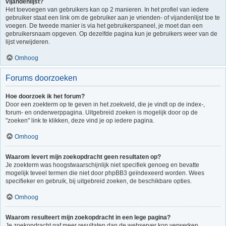
vijandenlijst?
Het toevoegen van gebruikers kan op 2 manieren. In het profiel van iedere
gebruiker staat een link om de gebruiker aan je vrienden- of vijandenlijst toe te
voegen. De tweede manier is via het gebruikerspaneel, je moet dan een
gebruikersnaam opgeven. Op dezelfde pagina kun je gebruikers weer van de
lijst verwijderen.
Omhoog
Forums doorzoeken
Hoe doorzoek ik het forum?
Door een zoekterm op te geven in het zoekveld, die je vindt op de index-,
forum- en onderwerppagina. Uitgebreid zoeken is mogelijk door op de
"zoeken" link te klikken, deze vind je op iedere pagina.
Omhoog
Waarom levert mijn zoekopdracht geen resultaten op?
Je zoekterm was hoogstwaarschijnlijk niet specifiek genoeg en bevatte
mogelijk teveel termen die niet door phpBB3 geïndexeerd worden. Wees
specifieker en gebruik, bij uitgebreid zoeken, de beschikbare opties.
Omhoog
Waarom resulteert mijn zoekopdracht in een lege pagina?
Je zoekopdracht gaf meer resultaten dan de webserver kon verwerken.