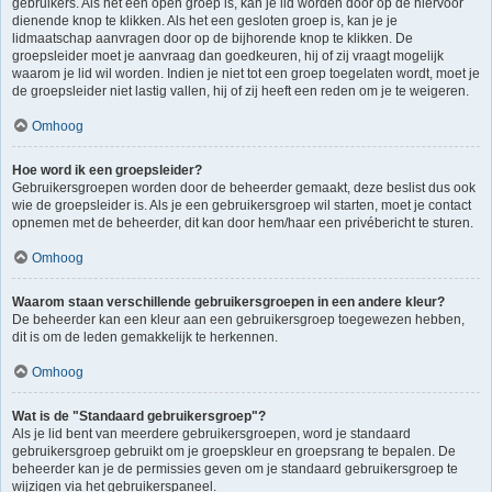
gebruikers. Als het een open groep is, kan je lid worden door op de hiervoor
dienende knop te klikken. Als het een gesloten groep is, kan je je
lidmaatschap aanvragen door op de bijhorende knop te klikken. De
groepsleider moet je aanvraag dan goedkeuren, hij of zij vraagt mogelijk
waarom je lid wil worden. Indien je niet tot een groep toegelaten wordt, moet je
de groepsleider niet lastig vallen, hij of zij heeft een reden om je te weigeren.
Omhoog
Hoe word ik een groepsleider?
Gebruikersgroepen worden door de beheerder gemaakt, deze beslist dus ook
wie de groepsleider is. Als je een gebruikersgroep wil starten, moet je contact
opnemen met de beheerder, dit kan door hem/haar een privébericht te sturen.
Omhoog
Waarom staan verschillende gebruikersgroepen in een andere kleur?
De beheerder kan een kleur aan een gebruikersgroep toegewezen hebben,
dit is om de leden gemakkelijk te herkennen.
Omhoog
Wat is de "Standaard gebruikersgroep"?
Als je lid bent van meerdere gebruikersgroepen, word je standaard
gebruikersgroep gebruikt om je groepskleur en groepsrang te bepalen. De
beheerder kan je de permissies geven om je standaard gebruikersgroep te
wijzigen via het gebruikerspaneel.