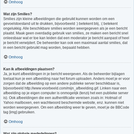
Omhoog
Wat zijn Smilies?
Smilies zijn kleine afbeeldingen die gebruikt kunnen worden om een
gevoelstoestand uit te drukken, bijvoorbeeld :) betekent blij, :( betekent
ongelukkig. Alle beschikbare smilies worden weergegeven als je een bericht
plaatst. Maak geen overdadig gebruik van smilies, ze maken een bericht snel
onleesbaar wat er toe kan leiden dat een moderator je bericht aanpast of heel
je bericht verwijdert. De beheerder kan ook een maximaal aantal smilies, dat
in een bericht gebruikt mag worden, bepaald hebben.
Omhoog
Kan ik afbeeldingen plaatsen?
Ja, je kunt afbeeldingen in je bericht weergeven. Als de beheerder bijlagen
toelaat kun je een afbeelding naar het forum uploaden. Anders moet je er voor
zorgen dat de afbeelding op een andere publieke server beschikbaar is,
bijvoorbeeld http://www.voorbeeld.com/mijn_afbeelding.gif. Linken naar een
afbeelding op je eigen computer is onmogelijk (tenzij het een publieke server
is). Ook afbeeldingen die een authentificatie vereisen zoals in: Hotmail of
Yahoo mailboxen, een wachtwoord beschermde website, enz. kunnen niet
worden weergegeven. Om een afbeelding weer te geven, moet je de BBCode
tag [img] gebruiken.
Omhoog
Wat zijn globale mededelingen?