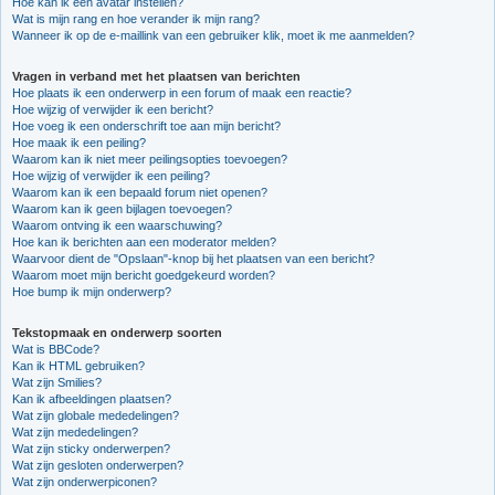
Hoe kan ik een avatar instellen?
Wat is mijn rang en hoe verander ik mijn rang?
Wanneer ik op de e-maillink van een gebruiker klik, moet ik me aanmelden?
Vragen in verband met het plaatsen van berichten
Hoe plaats ik een onderwerp in een forum of maak een reactie?
Hoe wijzig of verwijder ik een bericht?
Hoe voeg ik een onderschrift toe aan mijn bericht?
Hoe maak ik een peiling?
Waarom kan ik niet meer peilingsopties toevoegen?
Hoe wijzig of verwijder ik een peiling?
Waarom kan ik een bepaald forum niet openen?
Waarom kan ik geen bijlagen toevoegen?
Waarom ontving ik een waarschuwing?
Hoe kan ik berichten aan een moderator melden?
Waarvoor dient de "Opslaan"-knop bij het plaatsen van een bericht?
Waarom moet mijn bericht goedgekeurd worden?
Hoe bump ik mijn onderwerp?
Tekstopmaak en onderwerp soorten
Wat is BBCode?
Kan ik HTML gebruiken?
Wat zijn Smilies?
Kan ik afbeeldingen plaatsen?
Wat zijn globale mededelingen?
Wat zijn mededelingen?
Wat zijn sticky onderwerpen?
Wat zijn gesloten onderwerpen?
Wat zijn onderwerpiconen?