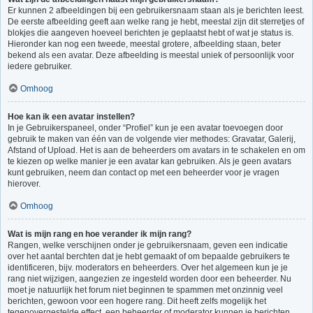
Er kunnen 2 afbeeldingen bij een gebruikersnaam staan als je berichten leest.
De eerste afbeelding geeft aan welke rang je hebt, meestal zijn dit sterretjes of
blokjes die aangeven hoeveel berichten je geplaatst hebt of wat je status is.
Hieronder kan nog een tweede, meestal grotere, afbeelding staan, beter
bekend als een avatar. Deze afbeelding is meestal uniek of persoonlijk voor
iedere gebruiker.
Omhoog
Hoe kan ik een avatar instellen?
In je Gebruikerspaneel, onder “Profiel” kun je een avatar toevoegen door
gebruik te maken van één van de volgende vier methodes: Gravatar, Galerij,
Afstand of Upload. Het is aan de beheerders om avatars in te schakelen en om
te kiezen op welke manier je een avatar kan gebruiken. Als je geen avatars
kunt gebruiken, neem dan contact op met een beheerder voor je vragen
hierover.
Omhoog
Wat is mijn rang en hoe verander ik mijn rang?
Rangen, welke verschijnen onder je gebruikersnaam, geven een indicatie
over het aantal berchten dat je hebt gemaakt of om bepaalde gebruikers te
identificeren, bijv. moderators en beheerders. Over het algemeen kun je je
rang niet wijzigen, aangezien ze ingesteld worden door een beheerder. Nu
moet je natuurlijk het forum niet beginnen te spammen met onzinnig veel
berichten, gewoon voor een hogere rang. Dit heeft zelfs mogelijk het
tegenovergestelde effect, een beheerder of moderator kunnen je berichten