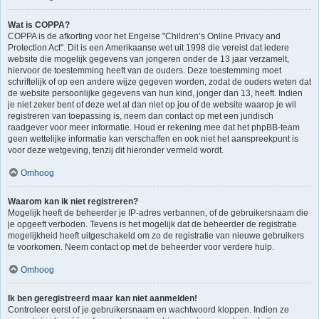
Wat is COPPA?
COPPA is de afkorting voor het Engelse "Children’s Online Privacy and
Protection Act". Dit is een Amerikaanse wet uit 1998 die vereist dat iedere
website die mogelijk gegevens van jongeren onder de 13 jaar verzamelt,
hiervoor de toestemming heeft van de ouders. Deze toestemming moet
schriftelijk of op een andere wijze gegeven worden, zodat de ouders weten dat
de website persoonlijke gegevens van hun kind, jonger dan 13, heeft. Indien
je niet zeker bent of deze wet al dan niet op jou of de website waarop je wil
registreren van toepassing is, neem dan contact op met een juridisch
raadgever voor meer informatie. Houd er rekening mee dat het phpBB-team
geen wettelijke informatie kan verschaffen en ook niet het aanspreekpunt is
voor deze wetgeving, tenzij dit hieronder vermeld wordt.
Omhoog
Waarom kan ik niet registreren?
Mogelijk heeft de beheerder je IP-adres verbannen, of de gebruikersnaam die
je opgeeft verboden. Tevens is het mogelijk dat de beheerder de registratie
mogelijkheid heeft uitgeschakeld om zo de registratie van nieuwe gebruikers
te voorkomen. Neem contact op met de beheerder voor verdere hulp.
Omhoog
Ik ben geregistreerd maar kan niet aanmelden!
Controleer eerst of je gebruikersnaam en wachtwoord kloppen. Indien ze