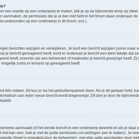
tie?
om een reactie op een onderwerp te maken, klik je op de bijhorende knop op ofwe
an aanmaken, de permissies die je al dan niet hebt in het forum staan onderaan de
et antwoorden op een onderwerp in dit forum, enz.
).
eigen berichten wijzigen en verwijderen. Je kunt een bericht wijzigen (soms maar voo
op je bericht gereageerd heeft, komt er onderaan je bericht een klein tekstje dat ze
ageerd heeft, evenmin als een beheerder of moderator je bericht gewijzigd heeft. 
r mogelijk zodra er iemand op gereageerd heeft.
rst één maken. Dit kun je via het gebruikerspaneel doen. Als je dit gedaan hebt, ku
automatisch aan ieder nieuw bericht wordt toegevoegd. Dit doe je door de bijhorende 
laatst).
derwerp aanmaakt (of het eerste bericht in een onderwerp bewerkt en als je daar pe
niet kan zien, heb je niet de juiste permissies om peilingen aan te maken). Je moet 
gedeelte (limiet is ingesteld door de beheerder), met elke optie gescheiden door mi