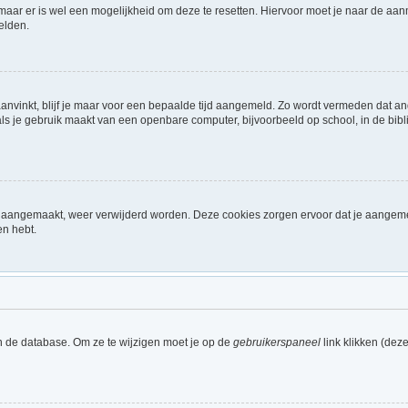
 maar er is wel een mogelijkheid om deze te resetten. Hiervoor moet je naar de a
elden.
aanvinkt, blijf je maar voor een bepaalde tijd aangemeld. Zo wordt vermeden dat a
ls je gebruik maakt van een openbare computer, bijvoorbeeld op school, in de biblio
ijn aangemaakt, weer verwijderd worden. Deze cookies zorgen ervoor dat je aangem
en hebt.
n de database. Om ze te wijzigen moet je op de
gebruikerspaneel
link klikken (dez