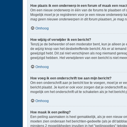
Hoe plaats ik een onderwerp in een forum of maak een reac
Om een nieuw onderwerp in één van de forums te plaatsen of 
Mogelijk moet je je registreren voor je een nieuw onderwerp k
mag geen nieuwe onderwerpen in dit forum plaatsen, je mag ni
Omhoog
Hoe wijzig of verwijder ik een bericht?
Tenzij je de beheerder of een moderator bent, kun je alleen je 
de
wijzig
knop van het desbetreffende bericht. Als er al iemand 
gewijzigd hebt. Dit zal niet verschijnen als nog niemand gere
gewijzigd hebben. Het verwijderen van een bericht is niet mee
Omhoog
Hoe voeg ik een onderschrift toe aan mijn bericht?
Om een onderschrift aan je bericht toe te voegen, moet je er ee
bericht plaatst. Je kunt er ook voor zorgen dat je onderschrift 
mogelijk om het onderschrift uit te schakelen als je het bericht p
Omhoog
Hoe maak ik een peiling?
Een peiling aanmaken is heel gemakkelijk, als je een nieuw on
moeten zien onderaan het berichten-gedeelte (als je dit tabblad 
minstens 2 mogelijkheden invullen in het "peilingopties"-tekst