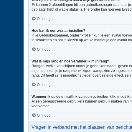
Wat zijn de afbeeldingen naast mijn gebruikersnaam?
Er kunnen 2 afbeeldingen bij een gebruikersnaam staan als je be
geplaatst hebt of wat je status is. Hieronder kan nog een tweed
Omhoog
Hoe kan ik een avatar instellen?
In je Gebruikerspaneel, onder “Profiel” kun je een avatar toe
te schakelen en om te kiezen op welke manier je een avatar ka
Omhoog
Wat is mijn rang en hoe verander ik mijn rang?
Rangen, welke verschijnen onder je gebruikersnaam, geven een 
algemeen kun je je rang niet wijzigen, aangezien ze ingestel
rang. Dit heeft zelfs mogelijk het tegenovergestelde effect, e
Omhoog
Wanneer ik op de e-maillink van een gebruiker klik, moet i
Alleen geregistreerde gebruikers kunnen gebruik maken van he
voorkomen.
Omhoog
Vragen in verband met het plaatsen van bericht