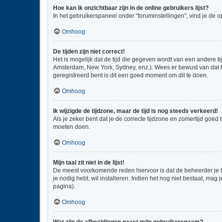
Hoe kan ik onzichtbaar zijn in de online gebruikers lijst?
In het gebruikerspaneel onder "foruminstellingen", vind je de o
Omhoog
De tijden zijn niet correct!
Het is mogelijk dat de tijd die gegeven wordt van een andere ti
Amsterdam, New York, Sydney, enz.). Wees er bewust van dat he
geregistreerd bent is dit een goed moment om dit te doen.
Omhoog
Ik wijzigde de tijdzone, maar de tijd is nog steeds verkeerd!
Als je zeker bent dat je de correcte tijdzone en zomertijd goed
moeten doen.
Omhoog
Mijn taal zit niet in de lijst!
De meest voorkomende reden hiervoor is dat de beheerder je taal
je nodig hebt, wil installeren. Indien het nog niet bestaat, m
pagina).
Omhoog