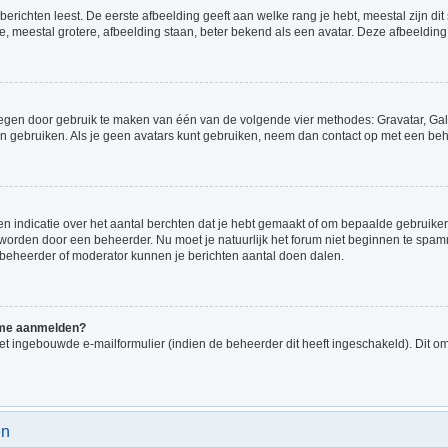
richten leest. De eerste afbeelding geeft aan welke rang je hebt, meestal zijn dit 
e, meestal grotere, afbeelding staan, beter bekend als een avatar. Deze afbeelding 
voegen door gebruik te maken van één van de volgende vier methodes: Gravatar, Gale
n gebruiken. Als je geen avatars kunt gebruiken, neem dan contact op met een beh
indicatie over het aantal berchten dat je hebt gemaakt of om bepaalde gebruikers 
d worden door een beheerder. Nu moet je natuurlijk het forum niet beginnen te sp
en beheerder of moderator kunnen je berichten aantal doen dalen.
k me aanmelden?
t ingebouwde e-mailformulier (indien de beheerder dit heeft ingeschakeld). Dit o
en