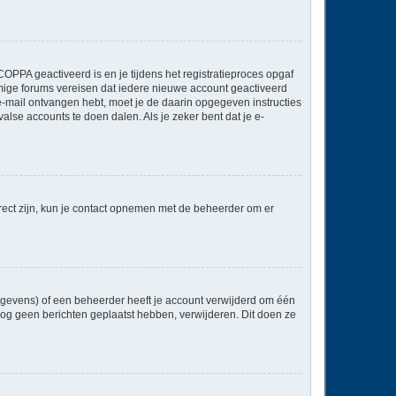
OPPA geactiveerd is en je tijdens het registratieproces opgaf
ommige forums vereisen dat iedere nieuwe account geactiveerd
 e-mail ontvangen hebt, moet je de daarin opgegeven instructies
lse accounts te doen dalen. Als je zeker bent dat je e-
rect zijn, kun je contact opnemen met de beheerder om er
egevens) of een beheerder heeft je account verwijderd om één
e nog geen berichten geplaatst hebben, verwijderen. Dit doen ze