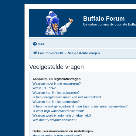
Buffalo Forum
De online community voor alle Buffal
V&A
Forumoverzicht
Veelgestelde vragen
Veelgestelde vragen
Aanmeld- en registratievragen
Waarom moet ik me registreren?
Wat is COPPA?
Waarom kan ik niet registreren?
Ik ben geregistreerd maar kan niet aanmelden!
Waarom kan ik niet aanmelden?
Ik heb me ooit geregistreerd maar kan nu niet meer aanmelden!?
Ik weet mijn wachtwoord niet meer!
Waarom word ik automatisch afgemeld?
Wat doet "verwijder cookies"?
Gebruikersvoorkeuren en instellingen
Hoe verander ik mijn instellingen?