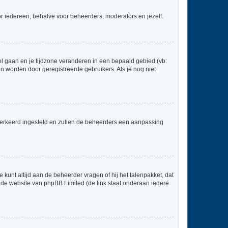
voor iedereen, behalve voor beheerders, moderators en jezelf.
neel gaan en je tijdzone veranderen in een bepaald gebied (vb:
 worden door geregistreerde gebruikers. Als je nog niet
er verkeerd ingesteld en zullen de beheerders een aanpassing
 kunt altijd aan de beheerder vragen of hij het talenpakket, dat
p de website van phpBB Limited (de link staat onderaan iedere