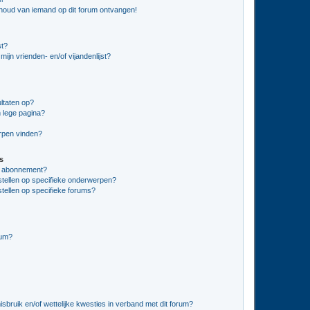
nhoud van iemand op dit forum ontvangen!
st?
ijn vrienden- en/of vijandenlijst?
ltaten op?
 lege pagina?
erpen vinden?
s
en abonnement?
stellen op specifieke onderwerpen?
tellen op specifieke forums?
rum?
bruik en/of wettelijke kwesties in verband met dit forum?