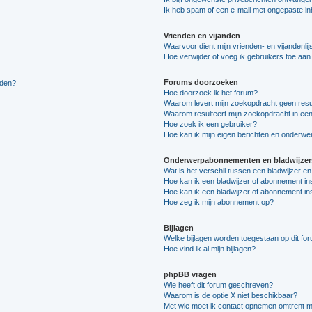
Ik heb spam of een e-mail met ongepaste i
Vrienden en vijanden
Waarvoor dient mijn vrienden- en vijandenlij
Hoe verwijder of voeg ik gebruikers toe aan m
Forums doorzoeken
lden?
Hoe doorzoek ik het forum?
Waarom levert mijn zoekopdracht geen resu
Waarom resulteert mijn zoekopdracht in een
Hoe zoek ik een gebruiker?
Hoe kan ik mijn eigen berichten en onderw
Onderwerpabonnementen en bladwijzer
Wat is het verschil tussen een bladwijzer 
Hoe kan ik een bladwijzer of abonnement in
Hoe kan ik een bladwijzer of abonnement ins
Hoe zeg ik mijn abonnement op?
Bijlagen
Welke bijlagen worden toegestaan op dit fo
Hoe vind ik al mijn bijlagen?
phpBB vragen
Wie heeft dit forum geschreven?
Waarom is de optie X niet beschikbaar?
Met wie moet ik contact opnemen omtrent mis