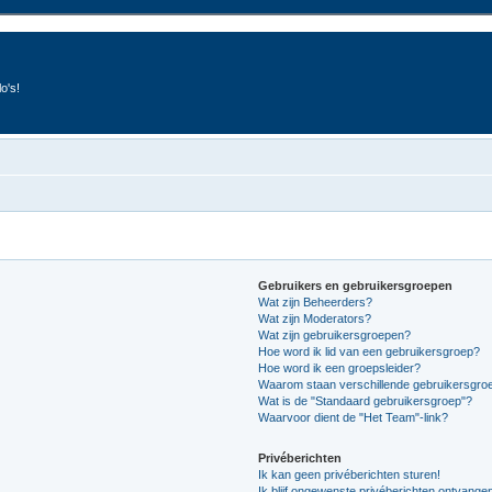
o's!
Gebruikers en gebruikersgroepen
Wat zijn Beheerders?
Wat zijn Moderators?
Wat zijn gebruikersgroepen?
Hoe word ik lid van een gebruikersgroep?
Hoe word ik een groepsleider?
Waarom staan verschillende gebruikersgroe
Wat is de "Standaard gebruikersgroep"?
Waarvoor dient de "Het Team"-link?
Privéberichten
Ik kan geen privéberichten sturen!
Ik blijf ongewenste privéberichten ontvange