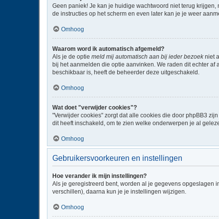
Geen paniek! Je kan je huidige wachtwoord niet terug krijgen,
de instructies op het scherm en even later kan je je weer aanm
Omhoog
Waarom word ik automatisch afgemeld?
Als je de optie
meld mij automatisch aan bij ieder bezoek
niet 
bij het aanmelden die optie aanvinken. We raden dit echter af a
beschikbaar is, heeft de beheerder deze uitgeschakeld.
Omhoog
Wat doet "verwijder cookies"?
"Verwijder cookies" zorgt dat alle cookies die door phpBB3 z
dit heeft inschakeld, om te zien welke onderwerpen je al gelez
Omhoog
Gebruikersvoorkeuren en instellingen
Hoe verander ik mijn instellingen?
Als je geregistreerd bent, worden al je gegevens opgeslagen i
verschillen), daarna kun je je instellingen wijzigen.
Omhoog