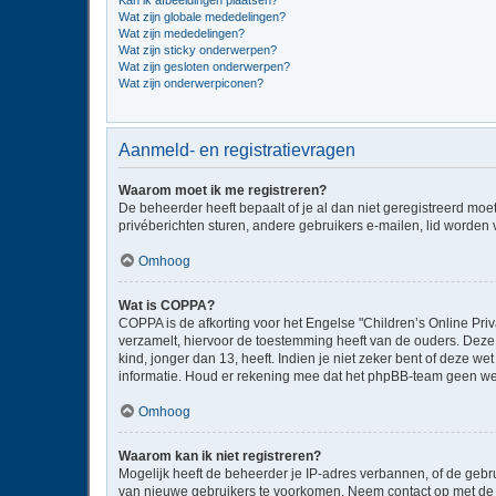
Kan ik afbeeldingen plaatsen?
Wat zijn globale mededelingen?
Wat zijn mededelingen?
Wat zijn sticky onderwerpen?
Wat zijn gesloten onderwerpen?
Wat zijn onderwerpiconen?
Aanmeld- en registratievragen
Waarom moet ik me registreren?
De beheerder heeft bepaalt of je al dan niet geregistreerd moe
privéberichten sturen, andere gebruikers e-mailen, lid worden
Omhoog
Wat is COPPA?
COPPA is de afkorting voor het Engelse "Children’s Online Priv
verzamelt, hiervoor de toestemming heeft van de ouders. Deze
kind, jonger dan 13, heeft. Indien je niet zeker bent of deze w
informatie. Houd er rekening mee dat het phpBB-team geen wette
Omhoog
Waarom kan ik niet registreren?
Mogelijk heeft de beheerder je IP-adres verbannen, of de gebru
van nieuwe gebruikers te voorkomen. Neem contact op met de 