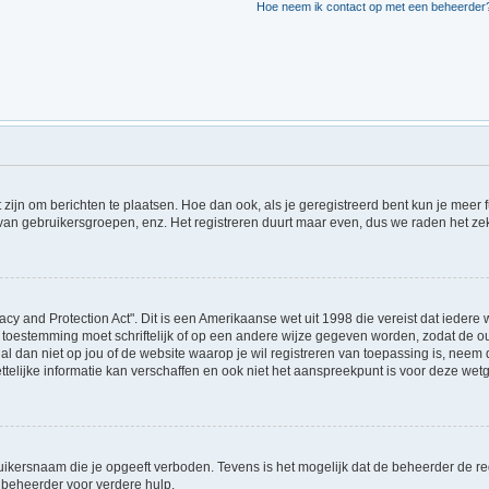
Hoe neem ik contact op met een beheerder
t zijn om berichten te plaatsen. Hoe dan ook, als je geregistreerd bent kun je meer
 van gebruikersgroepen, enz. Het registreren duurt maar even, dus we raden het ze
acy and Protection Act". Dit is een Amerikaanse wet uit 1998 die vereist dat ieder
 toestemming moet schriftelijk of op een andere wijze gegeven worden, zodat de 
et al dan niet op jou of de website waarop je wil registreren van toepassing is, ne
lijke informatie kan verschaffen en ook niet het aanspreekpunt is voor deze wetge
ikersnaam die je opgeeft verboden. Tevens is het mogelijk dat de beheerder de regi
beheerder voor verdere hulp.