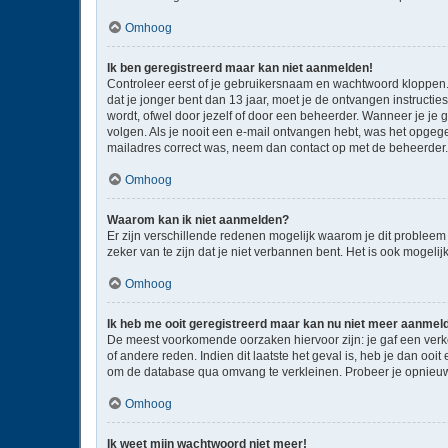
Omhoog
Ik ben geregistreerd maar kan niet aanmelden!
Controleer eerst of je gebruikersnaam en wachtwoord kloppen. I
dat je jonger bent dan 13 jaar, moet je de ontvangen instructi
wordt, ofwel door jezelf of door een beheerder. Wanneer je je 
volgen. Als je nooit een e-mail ontvangen hebt, was het opgege
mailadres correct was, neem dan contact op met de beheerder.
Omhoog
Waarom kan ik niet aanmelden?
Er zijn verschillende redenen mogelijk waarom je dit probleem
zeker van te zijn dat je niet verbannen bent. Het is ook mogeli
Omhoog
Ik heb me ooit geregistreerd maar kan nu niet meer aanmel
De meest voorkomende oorzaken hiervoor zijn: je gaf een verk
of andere reden. Indien dit laatste het geval is, heb je dan oo
om de database qua omvang te verkleinen. Probeer je opnieuw 
Omhoog
Ik weet mijn wachtwoord niet meer!