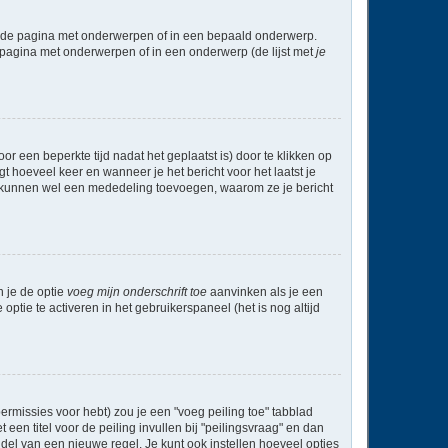
l de pagina met onderwerpen of in een bepaald onderwerp.
 pagina met onderwerpen of in een onderwerp (de lijst met
je
r een beperkte tijd nadat het geplaatst is) door te klikken op
gt hoeveel keer en wanneer je het bericht voor het laatst je
Zij kunnen wel een mededeling toevoegen, waarom ze je bericht
n je de optie
voeg mijn onderschrift toe
aanvinken als je een
optie te activeren in het gebruikerspaneel (het is nog altijd
rmissies voor hebt) zou je een "voeg peiling toe" tabblad
een titel voor de peiling invullen bij "peilingsvraag" en dan
ddel van een nieuwe regel. Je kunt ook instellen hoeveel opties