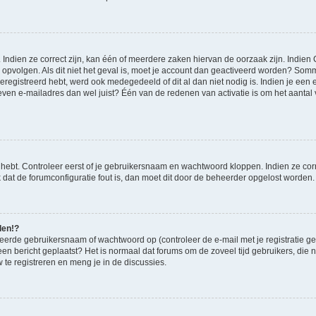
ndien ze correct zijn, kan één of meerdere zaken hiervan de oorzaak zijn. Indien C
es opvolgen. Als dit niet het geval is, moet je account dan geactiveerd worden? S
geregistreerd hebt, werd ook medegedeeld of dit al dan niet nodig is. Indien je een
ven e-mailadres dan wel juist? Één van de redenen van activatie is om het aantal va
 hebt. Controleer eerst of je gebruikersnaam en wachtwoord kloppen. Indien ze cor
jk dat de forumconfiguratie fout is, dan moet dit door de beheerder opgelost worden.
den!?
eerde gebruikersnaam of wachtwoord op (controleer de e-mail met je registratie g
it een bericht geplaatst? Het is normaal dat forums om de zoveel tijd gebruikers, di
te registreren en meng je in de discussies.