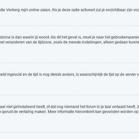
ptie
Verberg mijn online status
. Als je deze optie activeert zul je onzichtbaar zijn 
jdzone is dan waarin jij woont. Als dit het geval is, moet je naar het gebruikerspa
t veranderen van de tijdzone, zoals de meeste instellingen, alleen gedaan kunnen
 hebt ingevuld en de tijd is nog steeds anders, is waarschijnlijk de tijd op de serv
 niet geïnstalleerd heeft, of dat nog niemand het forum in je taal vertaald heeft. Je
ag je gerust de vertaling maken. Meer informatie hieromtrent kan gevonden worden o