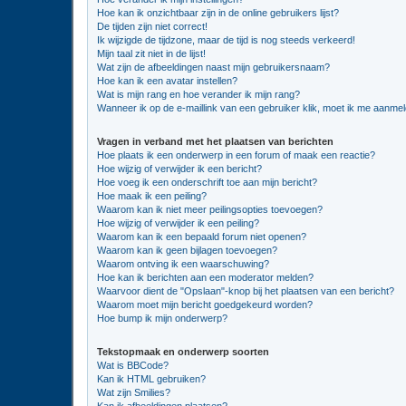
Hoe kan ik onzichtbaar zijn in de online gebruikers lijst?
De tijden zijn niet correct!
Ik wijzigde de tijdzone, maar de tijd is nog steeds verkeerd!
Mijn taal zit niet in de lijst!
Wat zijn de afbeeldingen naast mijn gebruikersnaam?
Hoe kan ik een avatar instellen?
Wat is mijn rang en hoe verander ik mijn rang?
Wanneer ik op de e-maillink van een gebruiker klik, moet ik me aanme
Vragen in verband met het plaatsen van berichten
Hoe plaats ik een onderwerp in een forum of maak een reactie?
Hoe wijzig of verwijder ik een bericht?
Hoe voeg ik een onderschrift toe aan mijn bericht?
Hoe maak ik een peiling?
Waarom kan ik niet meer peilingsopties toevoegen?
Hoe wijzig of verwijder ik een peiling?
Waarom kan ik een bepaald forum niet openen?
Waarom kan ik geen bijlagen toevoegen?
Waarom ontving ik een waarschuwing?
Hoe kan ik berichten aan een moderator melden?
Waarvoor dient de "Opslaan"-knop bij het plaatsen van een bericht?
Waarom moet mijn bericht goedgekeurd worden?
Hoe bump ik mijn onderwerp?
Tekstopmaak en onderwerp soorten
Wat is BBCode?
Kan ik HTML gebruiken?
Wat zijn Smilies?