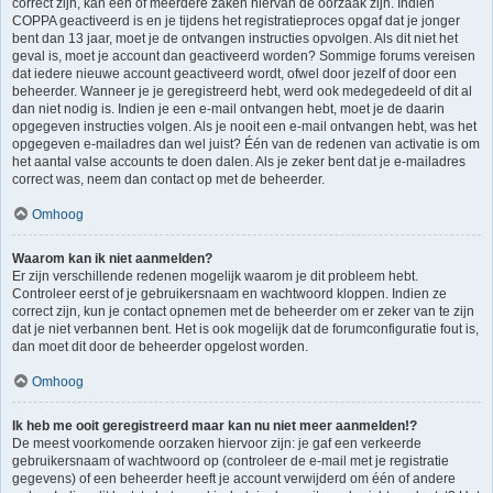
correct zijn, kan één of meerdere zaken hiervan de oorzaak zijn. Indien
COPPA geactiveerd is en je tijdens het registratieproces opgaf dat je jonger
bent dan 13 jaar, moet je de ontvangen instructies opvolgen. Als dit niet het
geval is, moet je account dan geactiveerd worden? Sommige forums vereisen
dat iedere nieuwe account geactiveerd wordt, ofwel door jezelf of door een
beheerder. Wanneer je je geregistreerd hebt, werd ook medegedeeld of dit al
dan niet nodig is. Indien je een e-mail ontvangen hebt, moet je de daarin
opgegeven instructies volgen. Als je nooit een e-mail ontvangen hebt, was het
opgegeven e-mailadres dan wel juist? Één van de redenen van activatie is om
het aantal valse accounts te doen dalen. Als je zeker bent dat je e-mailadres
correct was, neem dan contact op met de beheerder.
Omhoog
Waarom kan ik niet aanmelden?
Er zijn verschillende redenen mogelijk waarom je dit probleem hebt.
Controleer eerst of je gebruikersnaam en wachtwoord kloppen. Indien ze
correct zijn, kun je contact opnemen met de beheerder om er zeker van te zijn
dat je niet verbannen bent. Het is ook mogelijk dat de forumconfiguratie fout is,
dan moet dit door de beheerder opgelost worden.
Omhoog
Ik heb me ooit geregistreerd maar kan nu niet meer aanmelden!?
De meest voorkomende oorzaken hiervoor zijn: je gaf een verkeerde
gebruikersnaam of wachtwoord op (controleer de e-mail met je registratie
gegevens) of een beheerder heeft je account verwijderd om één of andere