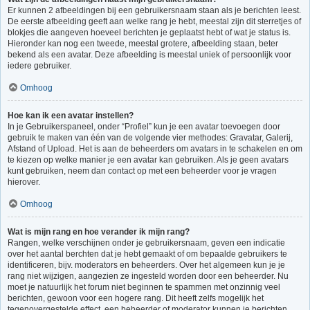
Er kunnen 2 afbeeldingen bij een gebruikersnaam staan als je berichten leest.
De eerste afbeelding geeft aan welke rang je hebt, meestal zijn dit sterretjes of
blokjes die aangeven hoeveel berichten je geplaatst hebt of wat je status is.
Hieronder kan nog een tweede, meestal grotere, afbeelding staan, beter
bekend als een avatar. Deze afbeelding is meestal uniek of persoonlijk voor
iedere gebruiker.
Omhoog
Hoe kan ik een avatar instellen?
In je Gebruikerspaneel, onder “Profiel” kun je een avatar toevoegen door
gebruik te maken van één van de volgende vier methodes: Gravatar, Galerij,
Afstand of Upload. Het is aan de beheerders om avatars in te schakelen en om
te kiezen op welke manier je een avatar kan gebruiken. Als je geen avatars
kunt gebruiken, neem dan contact op met een beheerder voor je vragen
hierover.
Omhoog
Wat is mijn rang en hoe verander ik mijn rang?
Rangen, welke verschijnen onder je gebruikersnaam, geven een indicatie
over het aantal berchten dat je hebt gemaakt of om bepaalde gebruikers te
identificeren, bijv. moderators en beheerders. Over het algemeen kun je je
rang niet wijzigen, aangezien ze ingesteld worden door een beheerder. Nu
moet je natuurlijk het forum niet beginnen te spammen met onzinnig veel
berichten, gewoon voor een hogere rang. Dit heeft zelfs mogelijk het
tegenovergestelde effect, een beheerder of moderator kunnen je berichten