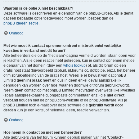
Waarom is de optie X niet beschikbaar?
Deze software is geschreven en eigendom van de phpBB-Groep. Als je denkt
dat een bepaalde optie toegevoegd moet worden, bezoek dan de
phpBB Ideeën sectie
.
Omhoog
Met wie moet ik contact opnemen omtrent misbruik en/of wettelijke
kwesties in verband met dit forum?
Alle beheerders die op de "het team"-pagina vermeld worden, staan open voor
je klachten. Als je geen reactie hebt gekregen, kun je contact opnemen met de
eigenaar van het domein (dmv een
whois lookup
) of, als dit forum op een
gratis host staat (bijvoorbeeld xsbb.nl, nl.forums.cc, dotbb.be, enz.), het beheer
of misbruik-afdeling van de gratis host. Wees je er bewust van dat phpBB
Limited
geen inspraak
heeft en dus in geen enkel geval aansprakelijk
gehouden kan worden over hoe, waar en door wie dit forum gebruikt wordt.
Neem
geen
contact op met phpBB Limited met vragen over wettelijke kwesties
(zoals aanspreekbaarheid, ongepaste commentaar, enz.) die
niet direct
verband
houden met de phpBB.com-website of de phpBB-software. Als je
phpBB Limited toch e-mailt over deze software die
gebruikt wordt door
derden
kun je een korte, of helemaal geen, reactie verwachten.
Omhoog
Hoe neem ik contact op met een beheerder?
Alle gebruikers van het forum kunnen gebruik maken van het “Contact”-