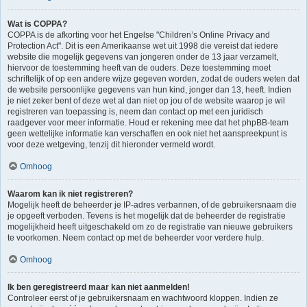
Wat is COPPA?
COPPA is de afkorting voor het Engelse "Children’s Online Privacy and
Protection Act". Dit is een Amerikaanse wet uit 1998 die vereist dat iedere
website die mogelijk gegevens van jongeren onder de 13 jaar verzamelt,
hiervoor de toestemming heeft van de ouders. Deze toestemming moet
schriftelijk of op een andere wijze gegeven worden, zodat de ouders weten dat
de website persoonlijke gegevens van hun kind, jonger dan 13, heeft. Indien
je niet zeker bent of deze wet al dan niet op jou of de website waarop je wil
registreren van toepassing is, neem dan contact op met een juridisch
raadgever voor meer informatie. Houd er rekening mee dat het phpBB-team
geen wettelijke informatie kan verschaffen en ook niet het aanspreekpunt is
voor deze wetgeving, tenzij dit hieronder vermeld wordt.
Omhoog
Waarom kan ik niet registreren?
Mogelijk heeft de beheerder je IP-adres verbannen, of de gebruikersnaam die
je opgeeft verboden. Tevens is het mogelijk dat de beheerder de registratie
mogelijkheid heeft uitgeschakeld om zo de registratie van nieuwe gebruikers
te voorkomen. Neem contact op met de beheerder voor verdere hulp.
Omhoog
Ik ben geregistreerd maar kan niet aanmelden!
Controleer eerst of je gebruikersnaam en wachtwoord kloppen. Indien ze