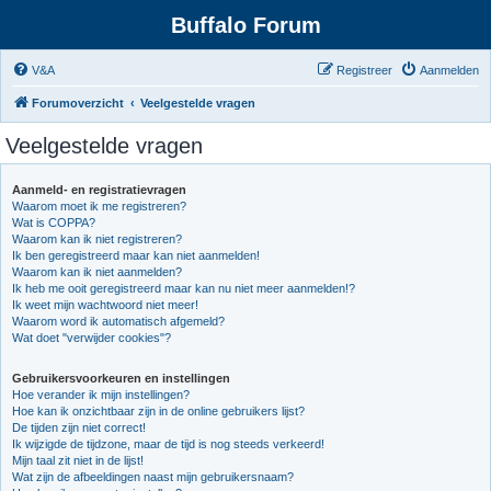
Buffalo Forum
V&A
Registreer
Aanmelden
Forumoverzicht
Veelgestelde vragen
Veelgestelde vragen
Aanmeld- en registratievragen
Waarom moet ik me registreren?
Wat is COPPA?
Waarom kan ik niet registreren?
Ik ben geregistreerd maar kan niet aanmelden!
Waarom kan ik niet aanmelden?
Ik heb me ooit geregistreerd maar kan nu niet meer aanmelden!?
Ik weet mijn wachtwoord niet meer!
Waarom word ik automatisch afgemeld?
Wat doet "verwijder cookies"?
Gebruikersvoorkeuren en instellingen
Hoe verander ik mijn instellingen?
Hoe kan ik onzichtbaar zijn in de online gebruikers lijst?
De tijden zijn niet correct!
Ik wijzigde de tijdzone, maar de tijd is nog steeds verkeerd!
Mijn taal zit niet in de lijst!
Wat zijn de afbeeldingen naast mijn gebruikersnaam?