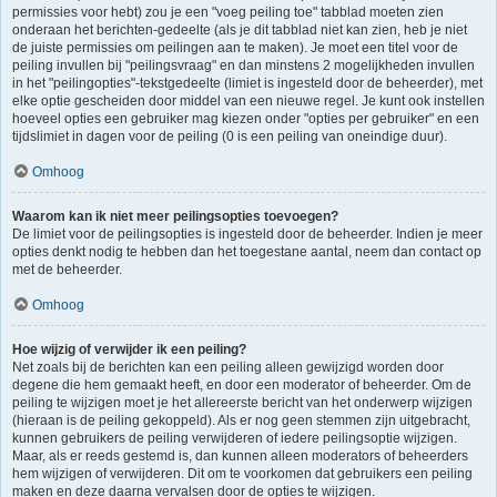
permissies voor hebt) zou je een "voeg peiling toe" tabblad moeten zien
onderaan het berichten-gedeelte (als je dit tabblad niet kan zien, heb je niet
de juiste permissies om peilingen aan te maken). Je moet een titel voor de
peiling invullen bij "peilingsvraag" en dan minstens 2 mogelijkheden invullen
in het "peilingopties"-tekstgedeelte (limiet is ingesteld door de beheerder), met
elke optie gescheiden door middel van een nieuwe regel. Je kunt ook instellen
hoeveel opties een gebruiker mag kiezen onder "opties per gebruiker" en een
tijdslimiet in dagen voor de peiling (0 is een peiling van oneindige duur).
Omhoog
Waarom kan ik niet meer peilingsopties toevoegen?
De limiet voor de peilingsopties is ingesteld door de beheerder. Indien je meer
opties denkt nodig te hebben dan het toegestane aantal, neem dan contact op
met de beheerder.
Omhoog
Hoe wijzig of verwijder ik een peiling?
Net zoals bij de berichten kan een peiling alleen gewijzigd worden door
degene die hem gemaakt heeft, en door een moderator of beheerder. Om de
peiling te wijzigen moet je het allereerste bericht van het onderwerp wijzigen
(hieraan is de peiling gekoppeld). Als er nog geen stemmen zijn uitgebracht,
kunnen gebruikers de peiling verwijderen of iedere peilingsoptie wijzigen.
Maar, als er reeds gestemd is, dan kunnen alleen moderators of beheerders
hem wijzigen of verwijderen. Dit om te voorkomen dat gebruikers een peiling
maken en deze daarna vervalsen door de opties te wijzigen.