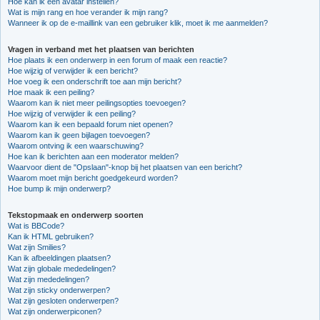
Hoe kan ik een avatar instellen?
Wat is mijn rang en hoe verander ik mijn rang?
Wanneer ik op de e-maillink van een gebruiker klik, moet ik me aanmelden?
Vragen in verband met het plaatsen van berichten
Hoe plaats ik een onderwerp in een forum of maak een reactie?
Hoe wijzig of verwijder ik een bericht?
Hoe voeg ik een onderschrift toe aan mijn bericht?
Hoe maak ik een peiling?
Waarom kan ik niet meer peilingsopties toevoegen?
Hoe wijzig of verwijder ik een peiling?
Waarom kan ik een bepaald forum niet openen?
Waarom kan ik geen bijlagen toevoegen?
Waarom ontving ik een waarschuwing?
Hoe kan ik berichten aan een moderator melden?
Waarvoor dient de "Opslaan"-knop bij het plaatsen van een bericht?
Waarom moet mijn bericht goedgekeurd worden?
Hoe bump ik mijn onderwerp?
Tekstopmaak en onderwerp soorten
Wat is BBCode?
Kan ik HTML gebruiken?
Wat zijn Smilies?
Kan ik afbeeldingen plaatsen?
Wat zijn globale mededelingen?
Wat zijn mededelingen?
Wat zijn sticky onderwerpen?
Wat zijn gesloten onderwerpen?
Wat zijn onderwerpiconen?