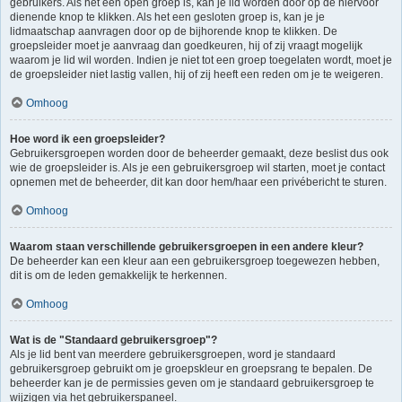
gebruikers. Als het een open groep is, kan je lid worden door op de hiervoor
dienende knop te klikken. Als het een gesloten groep is, kan je je
lidmaatschap aanvragen door op de bijhorende knop te klikken. De
groepsleider moet je aanvraag dan goedkeuren, hij of zij vraagt mogelijk
waarom je lid wil worden. Indien je niet tot een groep toegelaten wordt, moet je
de groepsleider niet lastig vallen, hij of zij heeft een reden om je te weigeren.
Omhoog
Hoe word ik een groepsleider?
Gebruikersgroepen worden door de beheerder gemaakt, deze beslist dus ook
wie de groepsleider is. Als je een gebruikersgroep wil starten, moet je contact
opnemen met de beheerder, dit kan door hem/haar een privébericht te sturen.
Omhoog
Waarom staan verschillende gebruikersgroepen in een andere kleur?
De beheerder kan een kleur aan een gebruikersgroep toegewezen hebben,
dit is om de leden gemakkelijk te herkennen.
Omhoog
Wat is de "Standaard gebruikersgroep"?
Als je lid bent van meerdere gebruikersgroepen, word je standaard
gebruikersgroep gebruikt om je groepskleur en groepsrang te bepalen. De
beheerder kan je de permissies geven om je standaard gebruikersgroep te
wijzigen via het gebruikerspaneel.