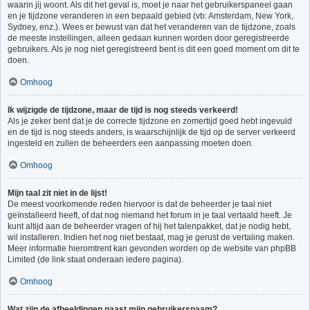
waarin jij woont. Als dit het geval is, moet je naar het gebruikerspaneel gaan
en je tijdzone veranderen in een bepaald gebied (vb: Amsterdam, New York,
Sydney, enz.). Wees er bewust van dat het veranderen van de tijdzone, zoals
de meeste instellingen, alleen gedaan kunnen worden door geregistreerde
gebruikers. Als je nog niet geregistreerd bent is dit een goed moment om dit te
doen.
Omhoog
Ik wijzigde de tijdzone, maar de tijd is nog steeds verkeerd!
Als je zeker bent dat je de correcte tijdzone en zomertijd goed hebt ingevuld
en de tijd is nog steeds anders, is waarschijnlijk de tijd op de server verkeerd
ingesteld en zullen de beheerders een aanpassing moeten doen.
Omhoog
Mijn taal zit niet in de lijst!
De meest voorkomende reden hiervoor is dat de beheerder je taal niet
geïnstalleerd heeft, of dat nog niemand het forum in je taal vertaald heeft. Je
kunt altijd aan de beheerder vragen of hij het talenpakket, dat je nodig hebt,
wil installeren. Indien het nog niet bestaat, mag je gerust de vertaling maken.
Meer informatie hieromtrent kan gevonden worden op de website van phpBB
Limited (de link staat onderaan iedere pagina).
Omhoog
Wat zijn de afbeeldingen naast mijn gebruikersnaam?