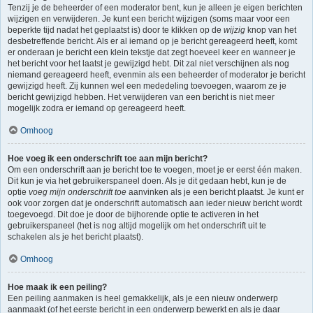
Tenzij je de beheerder of een moderator bent, kun je alleen je eigen berichten
wijzigen en verwijderen. Je kunt een bericht wijzigen (soms maar voor een
beperkte tijd nadat het geplaatst is) door te klikken op de
wijzig
knop van het
desbetreffende bericht. Als er al iemand op je bericht gereageerd heeft, komt
er onderaan je bericht een klein tekstje dat zegt hoeveel keer en wanneer je
het bericht voor het laatst je gewijzigd hebt. Dit zal niet verschijnen als nog
niemand gereageerd heeft, evenmin als een beheerder of moderator je bericht
gewijzigd heeft. Zij kunnen wel een mededeling toevoegen, waarom ze je
bericht gewijzigd hebben. Het verwijderen van een bericht is niet meer
mogelijk zodra er iemand op gereageerd heeft.
Omhoog
Hoe voeg ik een onderschrift toe aan mijn bericht?
Om een onderschrift aan je bericht toe te voegen, moet je er eerst één maken.
Dit kun je via het gebruikerspaneel doen. Als je dit gedaan hebt, kun je de
optie
voeg mijn onderschrift toe
aanvinken als je een bericht plaatst. Je kunt er
ook voor zorgen dat je onderschrift automatisch aan ieder nieuw bericht wordt
toegevoegd. Dit doe je door de bijhorende optie te activeren in het
gebruikerspaneel (het is nog altijd mogelijk om het onderschrift uit te
schakelen als je het bericht plaatst).
Omhoog
Hoe maak ik een peiling?
Een peiling aanmaken is heel gemakkelijk, als je een nieuw onderwerp
aanmaakt (of het eerste bericht in een onderwerp bewerkt en als je daar