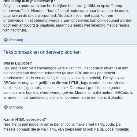
Hoe bump ik mijn onderwerp?
Als je een onderwerp aan het bekijken bent, kan je klikken op de "bump
onderwerp" link. Hierdoor "bump" je het onderwerp naar boven op de eerste
pagina van de onderwerpenlijst. Als deze link er niet staat, kunnen
onderwerpen niet gebumpt worden. Een onderwerp kan ook gebumpt worden
door een antwoord te plaatsen, maar hou hierbij wel rekening met de regels
van het forum.
Omhoog
Tekstopmaak en onderwerp soorten
Wat is BBCode?
BBCode is een vereenvoudigde versie van html, het gebruik ervan is al dan
niet toegestaan door de beheerder (je kunt BBCode ook per bericht
uitschakelen, dit is een optie bij het plaatsen van je bericht). De syntax van
BBCode is ongeveer gelijk aan die van HTML, tags worden tussen vierkante
haakjes [ en ] geplaatst, dus niet < en >. Daarnaast geeft het een grotere
controle over hoe iets wordt weergegeven. Meer informatie omtrent BBCode is
te vinden in de handleiding die je kunt openen als je een bericht plaatst.
Omhoog
Kan ik HTML gebruiken?
Nee, het is niet mogelijk om je bericht op te maken met HTML code. De
meeste opmaak die je via HTML kan toepassen is ook via BBCode mogelijk.