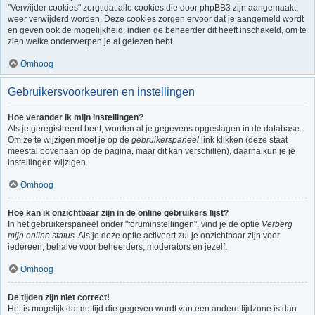
"Verwijder cookies" zorgt dat alle cookies die door phpBB3 zijn aangemaakt,
weer verwijderd worden. Deze cookies zorgen ervoor dat je aangemeld wordt
en geven ook de mogelijkheid, indien de beheerder dit heeft inschakeld, om te
zien welke onderwerpen je al gelezen hebt.
Omhoog
Gebruikersvoorkeuren en instellingen
Hoe verander ik mijn instellingen?
Als je geregistreerd bent, worden al je gegevens opgeslagen in de database.
Om ze te wijzigen moet je op de
gebruikerspaneel
link klikken (deze staat
meestal bovenaan op de pagina, maar dit kan verschillen), daarna kun je je
instellingen wijzigen.
Omhoog
Hoe kan ik onzichtbaar zijn in de online gebruikers lijst?
In het gebruikerspaneel onder "foruminstellingen", vind je de optie
Verberg
mijn online status
. Als je deze optie activeert zul je onzichtbaar zijn voor
iedereen, behalve voor beheerders, moderators en jezelf.
Omhoog
De tijden zijn niet correct!
Het is mogelijk dat de tijd die gegeven wordt van een andere tijdzone is dan