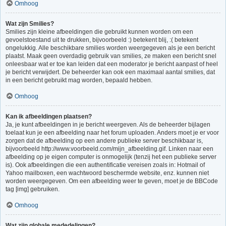
Omhoog
Wat zijn Smilies?
Smilies zijn kleine afbeeldingen die gebruikt kunnen worden om een
gevoelstoestand uit te drukken, bijvoorbeeld :) betekent blij, :( betekent
ongelukkig. Alle beschikbare smilies worden weergegeven als je een bericht
plaatst. Maak geen overdadig gebruik van smilies, ze maken een bericht snel
onleesbaar wat er toe kan leiden dat een moderator je bericht aanpast of heel
je bericht verwijdert. De beheerder kan ook een maximaal aantal smilies, dat
in een bericht gebruikt mag worden, bepaald hebben.
Omhoog
Kan ik afbeeldingen plaatsen?
Ja, je kunt afbeeldingen in je bericht weergeven. Als de beheerder bijlagen
toelaat kun je een afbeelding naar het forum uploaden. Anders moet je er voor
zorgen dat de afbeelding op een andere publieke server beschikbaar is,
bijvoorbeeld http://www.voorbeeld.com/mijn_afbeelding.gif. Linken naar een
afbeelding op je eigen computer is onmogelijk (tenzij het een publieke server
is). Ook afbeeldingen die een authentificatie vereisen zoals in: Hotmail of
Yahoo mailboxen, een wachtwoord beschermde website, enz. kunnen niet
worden weergegeven. Om een afbeelding weer te geven, moet je de BBCode
tag [img] gebruiken.
Omhoog
Wat zijn globale mededelingen?