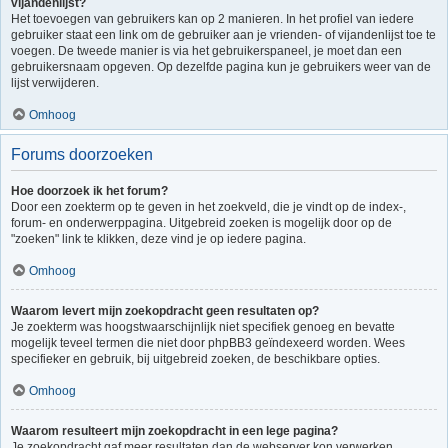
vijandenlijst?
Het toevoegen van gebruikers kan op 2 manieren. In het profiel van iedere
gebruiker staat een link om de gebruiker aan je vrienden- of vijandenlijst toe te
voegen. De tweede manier is via het gebruikerspaneel, je moet dan een
gebruikersnaam opgeven. Op dezelfde pagina kun je gebruikers weer van de
lijst verwijderen.
Omhoog
Forums doorzoeken
Hoe doorzoek ik het forum?
Door een zoekterm op te geven in het zoekveld, die je vindt op de index-,
forum- en onderwerppagina. Uitgebreid zoeken is mogelijk door op de
"zoeken" link te klikken, deze vind je op iedere pagina.
Omhoog
Waarom levert mijn zoekopdracht geen resultaten op?
Je zoekterm was hoogstwaarschijnlijk niet specifiek genoeg en bevatte
mogelijk teveel termen die niet door phpBB3 geïndexeerd worden. Wees
specifieker en gebruik, bij uitgebreid zoeken, de beschikbare opties.
Omhoog
Waarom resulteert mijn zoekopdracht in een lege pagina?
Je zoekopdracht gaf meer resultaten dan de webserver kon verwerken.