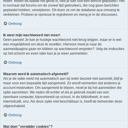
reden. Indien dit laatste het geval is, heb je dan ooit een bericht geplaatst? Het
is normaal dat forums om de zoveel tijd gebruikers, die nog geen berichten
geplaatst hebben, verwijderen. Dit doen ze om de database qua omvang te
verkleinen. Probeer je opnieuw te registreren en meng je in de discussies.
Omhoog
Ik weet mijn wachtwoord niet meer!
Geen paniek! Je kan je huidige wachtwoord niet terug krijgen, maar er is wel
een mogelijkheid om deze te resetten. Hiervoor moet je naar de
aanmeldpagina gaan en klikken op
wachtwoord vergeten?
. Volg de instructies
op het scherm en even later kan je je weer aanmelden.
Omhoog
Waarom word ik automatisch afgemeld?
Als je de optie
meld mij automatisch aan bij ieder bezoek
niet aanvinkt, blijf je
maar voor een bepaalde tijd aangemeld. Zo wordt vermeden dat anderen je
account misbruiken. Om aangemeld te blijven, moet je bij het aanmelden die
optie aanvinken. We raden dit echter af als je gebruik maakt van een
openbare computer, bijvoorbeeld op school, in de bibliotheek, in een
internetcafé, enz. Als deze optie niet beschikbaar is, heeft de beheerder deze
uitgeschakeld.
Omhoog
Wat doet "verwijder cookies"?