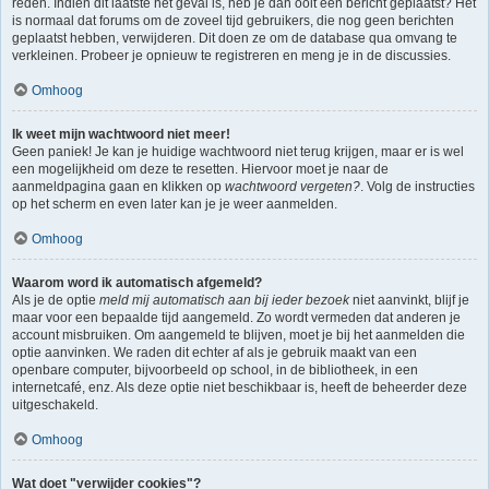
reden. Indien dit laatste het geval is, heb je dan ooit een bericht geplaatst? Het
is normaal dat forums om de zoveel tijd gebruikers, die nog geen berichten
geplaatst hebben, verwijderen. Dit doen ze om de database qua omvang te
verkleinen. Probeer je opnieuw te registreren en meng je in de discussies.
Omhoog
Ik weet mijn wachtwoord niet meer!
Geen paniek! Je kan je huidige wachtwoord niet terug krijgen, maar er is wel
een mogelijkheid om deze te resetten. Hiervoor moet je naar de
aanmeldpagina gaan en klikken op
wachtwoord vergeten?
. Volg de instructies
op het scherm en even later kan je je weer aanmelden.
Omhoog
Waarom word ik automatisch afgemeld?
Als je de optie
meld mij automatisch aan bij ieder bezoek
niet aanvinkt, blijf je
maar voor een bepaalde tijd aangemeld. Zo wordt vermeden dat anderen je
account misbruiken. Om aangemeld te blijven, moet je bij het aanmelden die
optie aanvinken. We raden dit echter af als je gebruik maakt van een
openbare computer, bijvoorbeeld op school, in de bibliotheek, in een
internetcafé, enz. Als deze optie niet beschikbaar is, heeft de beheerder deze
uitgeschakeld.
Omhoog
Wat doet "verwijder cookies"?