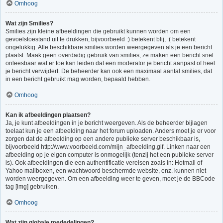
Omhoog
Wat zijn Smilies?
Smilies zijn kleine afbeeldingen die gebruikt kunnen worden om een
gevoelstoestand uit te drukken, bijvoorbeeld :) betekent blij, :( betekent
ongelukkig. Alle beschikbare smilies worden weergegeven als je een bericht
plaatst. Maak geen overdadig gebruik van smilies, ze maken een bericht snel
onleesbaar wat er toe kan leiden dat een moderator je bericht aanpast of heel
je bericht verwijdert. De beheerder kan ook een maximaal aantal smilies, dat
in een bericht gebruikt mag worden, bepaald hebben.
Omhoog
Kan ik afbeeldingen plaatsen?
Ja, je kunt afbeeldingen in je bericht weergeven. Als de beheerder bijlagen
toelaat kun je een afbeelding naar het forum uploaden. Anders moet je er voor
zorgen dat de afbeelding op een andere publieke server beschikbaar is,
bijvoorbeeld http://www.voorbeeld.com/mijn_afbeelding.gif. Linken naar een
afbeelding op je eigen computer is onmogelijk (tenzij het een publieke server
is). Ook afbeeldingen die een authentificatie vereisen zoals in: Hotmail of
Yahoo mailboxen, een wachtwoord beschermde website, enz. kunnen niet
worden weergegeven. Om een afbeelding weer te geven, moet je de BBCode
tag [img] gebruiken.
Omhoog
Wat zijn globale mededelingen?