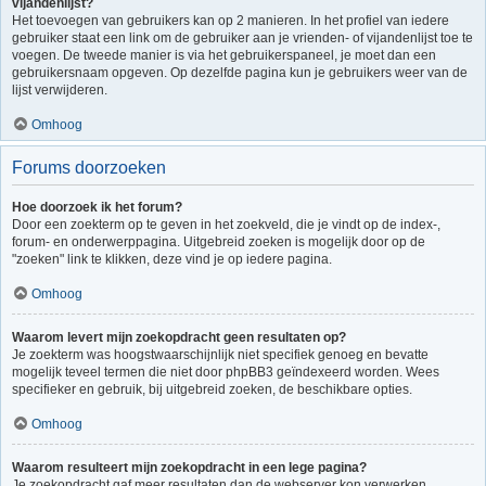
vijandenlijst?
Het toevoegen van gebruikers kan op 2 manieren. In het profiel van iedere
gebruiker staat een link om de gebruiker aan je vrienden- of vijandenlijst toe te
voegen. De tweede manier is via het gebruikerspaneel, je moet dan een
gebruikersnaam opgeven. Op dezelfde pagina kun je gebruikers weer van de
lijst verwijderen.
Omhoog
Forums doorzoeken
Hoe doorzoek ik het forum?
Door een zoekterm op te geven in het zoekveld, die je vindt op de index-,
forum- en onderwerppagina. Uitgebreid zoeken is mogelijk door op de
"zoeken" link te klikken, deze vind je op iedere pagina.
Omhoog
Waarom levert mijn zoekopdracht geen resultaten op?
Je zoekterm was hoogstwaarschijnlijk niet specifiek genoeg en bevatte
mogelijk teveel termen die niet door phpBB3 geïndexeerd worden. Wees
specifieker en gebruik, bij uitgebreid zoeken, de beschikbare opties.
Omhoog
Waarom resulteert mijn zoekopdracht in een lege pagina?
Je zoekopdracht gaf meer resultaten dan de webserver kon verwerken.