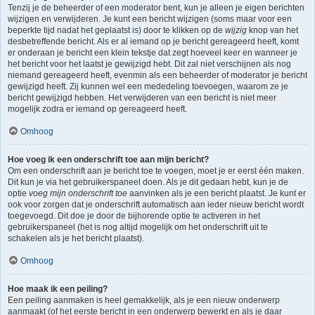
Tenzij je de beheerder of een moderator bent, kun je alleen je eigen berichten
wijzigen en verwijderen. Je kunt een bericht wijzigen (soms maar voor een
beperkte tijd nadat het geplaatst is) door te klikken op de
wijzig
knop van het
desbetreffende bericht. Als er al iemand op je bericht gereageerd heeft, komt
er onderaan je bericht een klein tekstje dat zegt hoeveel keer en wanneer je
het bericht voor het laatst je gewijzigd hebt. Dit zal niet verschijnen als nog
niemand gereageerd heeft, evenmin als een beheerder of moderator je bericht
gewijzigd heeft. Zij kunnen wel een mededeling toevoegen, waarom ze je
bericht gewijzigd hebben. Het verwijderen van een bericht is niet meer
mogelijk zodra er iemand op gereageerd heeft.
Omhoog
Hoe voeg ik een onderschrift toe aan mijn bericht?
Om een onderschrift aan je bericht toe te voegen, moet je er eerst één maken.
Dit kun je via het gebruikerspaneel doen. Als je dit gedaan hebt, kun je de
optie
voeg mijn onderschrift toe
aanvinken als je een bericht plaatst. Je kunt er
ook voor zorgen dat je onderschrift automatisch aan ieder nieuw bericht wordt
toegevoegd. Dit doe je door de bijhorende optie te activeren in het
gebruikerspaneel (het is nog altijd mogelijk om het onderschrift uit te
schakelen als je het bericht plaatst).
Omhoog
Hoe maak ik een peiling?
Een peiling aanmaken is heel gemakkelijk, als je een nieuw onderwerp
aanmaakt (of het eerste bericht in een onderwerp bewerkt en als je daar