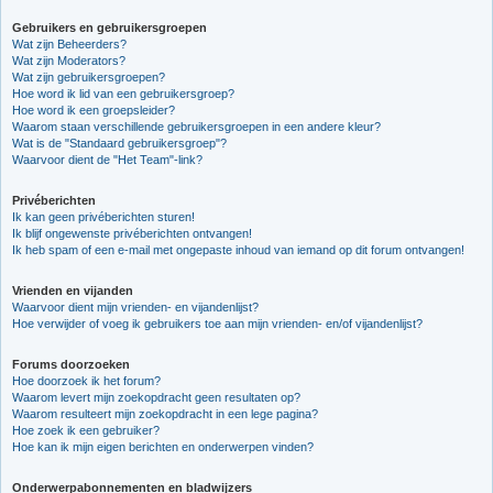
Gebruikers en gebruikersgroepen
Wat zijn Beheerders?
Wat zijn Moderators?
Wat zijn gebruikersgroepen?
Hoe word ik lid van een gebruikersgroep?
Hoe word ik een groepsleider?
Waarom staan verschillende gebruikersgroepen in een andere kleur?
Wat is de "Standaard gebruikersgroep"?
Waarvoor dient de "Het Team"-link?
Privéberichten
Ik kan geen privéberichten sturen!
Ik blijf ongewenste privéberichten ontvangen!
Ik heb spam of een e-mail met ongepaste inhoud van iemand op dit forum ontvangen!
Vrienden en vijanden
Waarvoor dient mijn vrienden- en vijandenlijst?
Hoe verwijder of voeg ik gebruikers toe aan mijn vrienden- en/of vijandenlijst?
Forums doorzoeken
Hoe doorzoek ik het forum?
Waarom levert mijn zoekopdracht geen resultaten op?
Waarom resulteert mijn zoekopdracht in een lege pagina?
Hoe zoek ik een gebruiker?
Hoe kan ik mijn eigen berichten en onderwerpen vinden?
Onderwerpabonnementen en bladwijzers