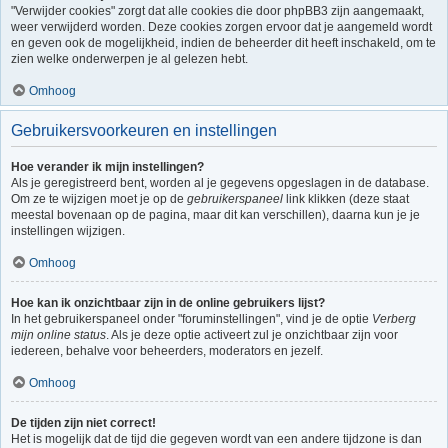
"Verwijder cookies" zorgt dat alle cookies die door phpBB3 zijn aangemaakt,
weer verwijderd worden. Deze cookies zorgen ervoor dat je aangemeld wordt
en geven ook de mogelijkheid, indien de beheerder dit heeft inschakeld, om te
zien welke onderwerpen je al gelezen hebt.
Omhoog
Gebruikersvoorkeuren en instellingen
Hoe verander ik mijn instellingen?
Als je geregistreerd bent, worden al je gegevens opgeslagen in de database.
Om ze te wijzigen moet je op de
gebruikerspaneel
link klikken (deze staat
meestal bovenaan op de pagina, maar dit kan verschillen), daarna kun je je
instellingen wijzigen.
Omhoog
Hoe kan ik onzichtbaar zijn in de online gebruikers lijst?
In het gebruikerspaneel onder "foruminstellingen", vind je de optie
Verberg
mijn online status
. Als je deze optie activeert zul je onzichtbaar zijn voor
iedereen, behalve voor beheerders, moderators en jezelf.
Omhoog
De tijden zijn niet correct!
Het is mogelijk dat de tijd die gegeven wordt van een andere tijdzone is dan