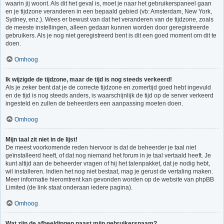
waarin jij woont. Als dit het geval is, moet je naar het gebruikerspaneel gaan
en je tijdzone veranderen in een bepaald gebied (vb: Amsterdam, New York,
Sydney, enz.). Wees er bewust van dat het veranderen van de tijdzone, zoals
de meeste instellingen, alleen gedaan kunnen worden door geregistreerde
gebruikers. Als je nog niet geregistreerd bent is dit een goed moment om dit te
doen.
Omhoog
Ik wijzigde de tijdzone, maar de tijd is nog steeds verkeerd!
Als je zeker bent dat je de correcte tijdzone en zomertijd goed hebt ingevuld
en de tijd is nog steeds anders, is waarschijnlijk de tijd op de server verkeerd
ingesteld en zullen de beheerders een aanpassing moeten doen.
Omhoog
Mijn taal zit niet in de lijst!
De meest voorkomende reden hiervoor is dat de beheerder je taal niet
geïnstalleerd heeft, of dat nog niemand het forum in je taal vertaald heeft. Je
kunt altijd aan de beheerder vragen of hij het talenpakket, dat je nodig hebt,
wil installeren. Indien het nog niet bestaat, mag je gerust de vertaling maken.
Meer informatie hieromtrent kan gevonden worden op de website van phpBB
Limited (de link staat onderaan iedere pagina).
Omhoog
Wat zijn de afbeeldingen naast mijn gebruikersnaam?