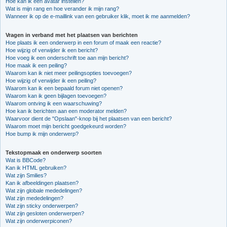
Hoe kan ik een avatar instellen?
Wat is mijn rang en hoe verander ik mijn rang?
Wanneer ik op de e-maillink van een gebruiker klik, moet ik me aanmelden?
Vragen in verband met het plaatsen van berichten
Hoe plaats ik een onderwerp in een forum of maak een reactie?
Hoe wijzig of verwijder ik een bericht?
Hoe voeg ik een onderschrift toe aan mijn bericht?
Hoe maak ik een peiling?
Waarom kan ik niet meer peilingsopties toevoegen?
Hoe wijzig of verwijder ik een peiling?
Waarom kan ik een bepaald forum niet openen?
Waarom kan ik geen bijlagen toevoegen?
Waarom ontving ik een waarschuwing?
Hoe kan ik berichten aan een moderator melden?
Waarvoor dient de "Opslaan"-knop bij het plaatsen van een bericht?
Waarom moet mijn bericht goedgekeurd worden?
Hoe bump ik mijn onderwerp?
Tekstopmaak en onderwerp soorten
Wat is BBCode?
Kan ik HTML gebruiken?
Wat zijn Smilies?
Kan ik afbeeldingen plaatsen?
Wat zijn globale mededelingen?
Wat zijn mededelingen?
Wat zijn sticky onderwerpen?
Wat zijn gesloten onderwerpen?
Wat zijn onderwerpiconen?