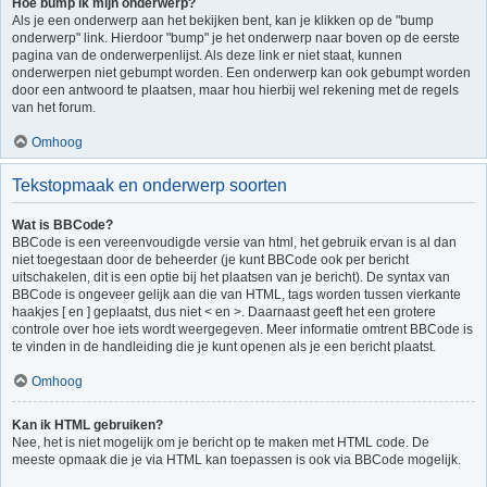
Hoe bump ik mijn onderwerp?
Als je een onderwerp aan het bekijken bent, kan je klikken op de "bump
onderwerp" link. Hierdoor "bump" je het onderwerp naar boven op de eerste
pagina van de onderwerpenlijst. Als deze link er niet staat, kunnen
onderwerpen niet gebumpt worden. Een onderwerp kan ook gebumpt worden
door een antwoord te plaatsen, maar hou hierbij wel rekening met de regels
van het forum.
Omhoog
Tekstopmaak en onderwerp soorten
Wat is BBCode?
BBCode is een vereenvoudigde versie van html, het gebruik ervan is al dan
niet toegestaan door de beheerder (je kunt BBCode ook per bericht
uitschakelen, dit is een optie bij het plaatsen van je bericht). De syntax van
BBCode is ongeveer gelijk aan die van HTML, tags worden tussen vierkante
haakjes [ en ] geplaatst, dus niet < en >. Daarnaast geeft het een grotere
controle over hoe iets wordt weergegeven. Meer informatie omtrent BBCode is
te vinden in de handleiding die je kunt openen als je een bericht plaatst.
Omhoog
Kan ik HTML gebruiken?
Nee, het is niet mogelijk om je bericht op te maken met HTML code. De
meeste opmaak die je via HTML kan toepassen is ook via BBCode mogelijk.