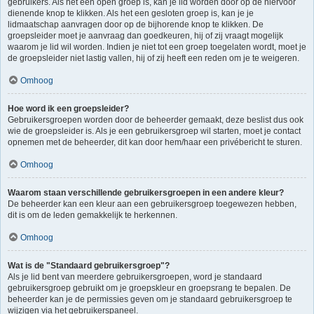
gebruikers. Als het een open groep is, kan je lid worden door op de hiervoor
dienende knop te klikken. Als het een gesloten groep is, kan je je
lidmaatschap aanvragen door op de bijhorende knop te klikken. De
groepsleider moet je aanvraag dan goedkeuren, hij of zij vraagt mogelijk
waarom je lid wil worden. Indien je niet tot een groep toegelaten wordt, moet je
de groepsleider niet lastig vallen, hij of zij heeft een reden om je te weigeren.
Omhoog
Hoe word ik een groepsleider?
Gebruikersgroepen worden door de beheerder gemaakt, deze beslist dus ook
wie de groepsleider is. Als je een gebruikersgroep wil starten, moet je contact
opnemen met de beheerder, dit kan door hem/haar een privébericht te sturen.
Omhoog
Waarom staan verschillende gebruikersgroepen in een andere kleur?
De beheerder kan een kleur aan een gebruikersgroep toegewezen hebben,
dit is om de leden gemakkelijk te herkennen.
Omhoog
Wat is de "Standaard gebruikersgroep"?
Als je lid bent van meerdere gebruikersgroepen, word je standaard
gebruikersgroep gebruikt om je groepskleur en groepsrang te bepalen. De
beheerder kan je de permissies geven om je standaard gebruikersgroep te
wijzigen via het gebruikerspaneel.