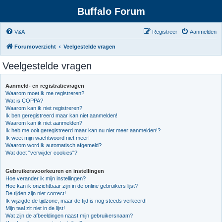
Buffalo Forum
V&A
Registreer
Aanmelden
Forumoverzicht
Veelgestelde vragen
Veelgestelde vragen
Aanmeld- en registratievragen
Waarom moet ik me registreren?
Wat is COPPA?
Waarom kan ik niet registreren?
Ik ben geregistreerd maar kan niet aanmelden!
Waarom kan ik niet aanmelden?
Ik heb me ooit geregistreerd maar kan nu niet meer aanmelden!?
Ik weet mijn wachtwoord niet meer!
Waarom word ik automatisch afgemeld?
Wat doet "verwijder cookies"?
Gebruikersvoorkeuren en instellingen
Hoe verander ik mijn instellingen?
Hoe kan ik onzichtbaar zijn in de online gebruikers lijst?
De tijden zijn niet correct!
Ik wijzigde de tijdzone, maar de tijd is nog steeds verkeerd!
Mijn taal zit niet in de lijst!
Wat zijn de afbeeldingen naast mijn gebruikersnaam?