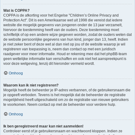
Wat is COPPA?
COPPA is de afkorting voor het Engelse "Children’s Online Privacy and
Protection Act". Dit is een Amerikaanse wet uit 1998 die vereist dat iedere
website die mogelijk gegevens van jongeren onder de 13 jaar verzamelt,
hiervoor de toestemming heeft van de ouders. Deze toestemming moet
schriftelijk of op een andere wijze gegeven worden, zodat de ouders weten dat
de website persoonlijke gegevens van hun kind, jonger dan 13, heeft. Indien
je niet zeker bent of deze wet al dan niet op jou of de website waarop je wil
registreren van toepassing is, neem dan contact op met een juridisch
raadgever voor meer informatie. Houd er rekening mee dat het phpBB-team
geen wettelijke informatie kan verschaffen en ook niet het aanspreekpunt is
voor deze wetgeving, tenzij dit hieronder vermeld wordt.
Omhoog
Waarom kan ik niet registreren?
Mogelijk heeft de beheerder je IP-adres verbannen, of de gebruikersnaam die
je opgeeft verboden. Tevens is het mogelijk dat de beheerder de registratie
mogelijkheid heeft uitgeschakeld om zo de registratie van nieuwe gebruikers
te voorkomen. Neem contact op met de beheerder voor verdere hulp.
Omhoog
Ik ben geregistreerd maar kan niet aanmelden!
Controleer eerst of je gebruikersnaam en wachtwoord kloppen. Indien ze