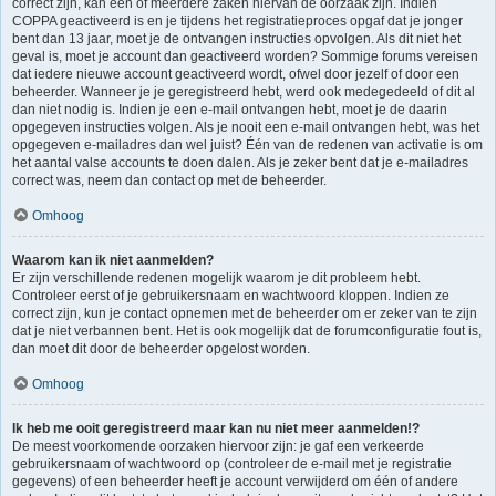
correct zijn, kan één of meerdere zaken hiervan de oorzaak zijn. Indien
COPPA geactiveerd is en je tijdens het registratieproces opgaf dat je jonger
bent dan 13 jaar, moet je de ontvangen instructies opvolgen. Als dit niet het
geval is, moet je account dan geactiveerd worden? Sommige forums vereisen
dat iedere nieuwe account geactiveerd wordt, ofwel door jezelf of door een
beheerder. Wanneer je je geregistreerd hebt, werd ook medegedeeld of dit al
dan niet nodig is. Indien je een e-mail ontvangen hebt, moet je de daarin
opgegeven instructies volgen. Als je nooit een e-mail ontvangen hebt, was het
opgegeven e-mailadres dan wel juist? Één van de redenen van activatie is om
het aantal valse accounts te doen dalen. Als je zeker bent dat je e-mailadres
correct was, neem dan contact op met de beheerder.
Omhoog
Waarom kan ik niet aanmelden?
Er zijn verschillende redenen mogelijk waarom je dit probleem hebt.
Controleer eerst of je gebruikersnaam en wachtwoord kloppen. Indien ze
correct zijn, kun je contact opnemen met de beheerder om er zeker van te zijn
dat je niet verbannen bent. Het is ook mogelijk dat de forumconfiguratie fout is,
dan moet dit door de beheerder opgelost worden.
Omhoog
Ik heb me ooit geregistreerd maar kan nu niet meer aanmelden!?
De meest voorkomende oorzaken hiervoor zijn: je gaf een verkeerde
gebruikersnaam of wachtwoord op (controleer de e-mail met je registratie
gegevens) of een beheerder heeft je account verwijderd om één of andere