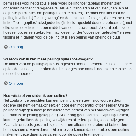
permissies voor hebt) zou je een "voeg peiling toe" tabblad moeten zien
onderaan het berichten-gedeelte (als je dit tabblad niet kan zien, heb je niet
de juiste permissies om peilingen aan te maken). Je moet een titel voor de
peiling invullen bij "peilingsvraag" en dan minstens 2 mogelijkheden invullen
in het "peilingopties"-tekstgedeelte (limiet is ingesteld door de beheerder), met
elke optie gescheiden door middel van een nieuwe regel. Je kunt ook instellen
hoeveel opties een gebruiker mag kiezen onder "opties per gebruiker" en een
tijdslimiet in dagen voor de peiling (0 is een peiling van oneindige duur).
Omhoog
Waarom kan ik niet meer peilingsopties toevoegen?
De limiet voor de peilingsopties is ingesteld door de beheerder. Indien je meer
opties denkt nodig te hebben dan het toegestane aantal, neem dan contact op
met de beheerder.
Omhoog
Hoe wijzig of verwijder ik een peiling?
Net zoals bij de berichten kan een peiling alleen gewijzigd worden door
degene die hem gemaakt heeft, en door een moderator of beheerder. Om de
peiling te wijzigen moet je het allereerste bericht van het onderwerp wijzigen
(hieraan is de peiling gekoppeld). Als er nog geen stemmen zijn uitgebracht,
kunnen gebruikers de peiling verwijderen of iedere peilingsoptie wijzigen.
Maar, als er reeds gestemd is, dan kunnen alleen moderators of beheerders
hem wijzigen of verwijderen. Dit om te voorkomen dat gebruikers een peiling
maken en deze daarna vervalsen door de opties te wijzigen.