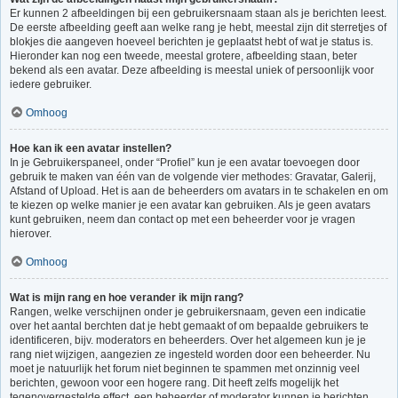
Er kunnen 2 afbeeldingen bij een gebruikersnaam staan als je berichten leest.
De eerste afbeelding geeft aan welke rang je hebt, meestal zijn dit sterretjes of
blokjes die aangeven hoeveel berichten je geplaatst hebt of wat je status is.
Hieronder kan nog een tweede, meestal grotere, afbeelding staan, beter
bekend als een avatar. Deze afbeelding is meestal uniek of persoonlijk voor
iedere gebruiker.
Omhoog
Hoe kan ik een avatar instellen?
In je Gebruikerspaneel, onder “Profiel” kun je een avatar toevoegen door
gebruik te maken van één van de volgende vier methodes: Gravatar, Galerij,
Afstand of Upload. Het is aan de beheerders om avatars in te schakelen en om
te kiezen op welke manier je een avatar kan gebruiken. Als je geen avatars
kunt gebruiken, neem dan contact op met een beheerder voor je vragen
hierover.
Omhoog
Wat is mijn rang en hoe verander ik mijn rang?
Rangen, welke verschijnen onder je gebruikersnaam, geven een indicatie
over het aantal berchten dat je hebt gemaakt of om bepaalde gebruikers te
identificeren, bijv. moderators en beheerders. Over het algemeen kun je je
rang niet wijzigen, aangezien ze ingesteld worden door een beheerder. Nu
moet je natuurlijk het forum niet beginnen te spammen met onzinnig veel
berichten, gewoon voor een hogere rang. Dit heeft zelfs mogelijk het
tegenovergestelde effect, een beheerder of moderator kunnen je berichten