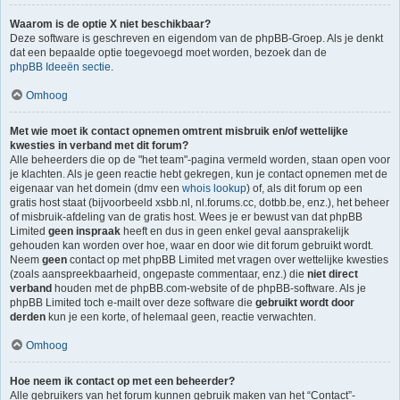
Waarom is de optie X niet beschikbaar?
Deze software is geschreven en eigendom van de phpBB-Groep. Als je denkt
dat een bepaalde optie toegevoegd moet worden, bezoek dan de
phpBB Ideeën sectie
.
Omhoog
Met wie moet ik contact opnemen omtrent misbruik en/of wettelijke
kwesties in verband met dit forum?
Alle beheerders die op de "het team"-pagina vermeld worden, staan open voor
je klachten. Als je geen reactie hebt gekregen, kun je contact opnemen met de
eigenaar van het domein (dmv een
whois lookup
) of, als dit forum op een
gratis host staat (bijvoorbeeld xsbb.nl, nl.forums.cc, dotbb.be, enz.), het beheer
of misbruik-afdeling van de gratis host. Wees je er bewust van dat phpBB
Limited
geen inspraak
heeft en dus in geen enkel geval aansprakelijk
gehouden kan worden over hoe, waar en door wie dit forum gebruikt wordt.
Neem
geen
contact op met phpBB Limited met vragen over wettelijke kwesties
(zoals aanspreekbaarheid, ongepaste commentaar, enz.) die
niet direct
verband
houden met de phpBB.com-website of de phpBB-software. Als je
phpBB Limited toch e-mailt over deze software die
gebruikt wordt door
derden
kun je een korte, of helemaal geen, reactie verwachten.
Omhoog
Hoe neem ik contact op met een beheerder?
Alle gebruikers van het forum kunnen gebruik maken van het “Contact”-