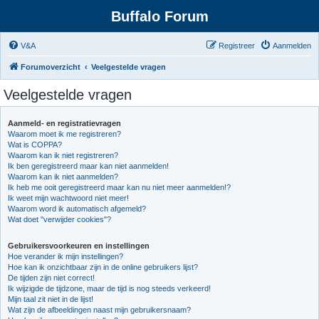
Buffalo Forum
V&A
Registreer
Aanmelden
Forumoverzicht
Veelgestelde vragen
Veelgestelde vragen
Aanmeld- en registratievragen
Waarom moet ik me registreren?
Wat is COPPA?
Waarom kan ik niet registreren?
Ik ben geregistreerd maar kan niet aanmelden!
Waarom kan ik niet aanmelden?
Ik heb me ooit geregistreerd maar kan nu niet meer aanmelden!?
Ik weet mijn wachtwoord niet meer!
Waarom word ik automatisch afgemeld?
Wat doet "verwijder cookies"?
Gebruikersvoorkeuren en instellingen
Hoe verander ik mijn instellingen?
Hoe kan ik onzichtbaar zijn in de online gebruikers lijst?
De tijden zijn niet correct!
Ik wijzigde de tijdzone, maar de tijd is nog steeds verkeerd!
Mijn taal zit niet in de lijst!
Wat zijn de afbeeldingen naast mijn gebruikersnaam?