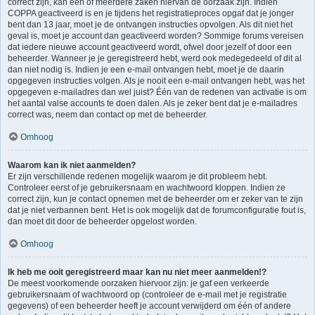
correct zijn, kan één of meerdere zaken hiervan de oorzaak zijn. Indien
COPPA geactiveerd is en je tijdens het registratieproces opgaf dat je jonger
bent dan 13 jaar, moet je de ontvangen instructies opvolgen. Als dit niet het
geval is, moet je account dan geactiveerd worden? Sommige forums vereisen
dat iedere nieuwe account geactiveerd wordt, ofwel door jezelf of door een
beheerder. Wanneer je je geregistreerd hebt, werd ook medegedeeld of dit al
dan niet nodig is. Indien je een e-mail ontvangen hebt, moet je de daarin
opgegeven instructies volgen. Als je nooit een e-mail ontvangen hebt, was het
opgegeven e-mailadres dan wel juist? Één van de redenen van activatie is om
het aantal valse accounts te doen dalen. Als je zeker bent dat je e-mailadres
correct was, neem dan contact op met de beheerder.
Omhoog
Waarom kan ik niet aanmelden?
Er zijn verschillende redenen mogelijk waarom je dit probleem hebt.
Controleer eerst of je gebruikersnaam en wachtwoord kloppen. Indien ze
correct zijn, kun je contact opnemen met de beheerder om er zeker van te zijn
dat je niet verbannen bent. Het is ook mogelijk dat de forumconfiguratie fout is,
dan moet dit door de beheerder opgelost worden.
Omhoog
Ik heb me ooit geregistreerd maar kan nu niet meer aanmelden!?
De meest voorkomende oorzaken hiervoor zijn: je gaf een verkeerde
gebruikersnaam of wachtwoord op (controleer de e-mail met je registratie
gegevens) of een beheerder heeft je account verwijderd om één of andere