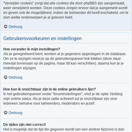
"Verwijder cookies" zorgt dat alle cookies die door phpBB3 zijn aangemaakt,
weer verwijderd worden. Deze cookies zorgen ervoor dat je aangemeld wordt
en geven ook de mogelijkheid, indien de beheerder dit heeft inschakeld, om te
zien welke onderwerpen je al gelezen hebt.
Omhoog
Gebruikersvoorkeuren en instellingen
Hoe verander ik mijn instellingen?
Als je geregistreerd bent, worden al je gegevens opgeslagen in de database.
Om ze te wijzigen moet je op de
gebruikerspaneel
link klikken (deze staat
meestal bovenaan op de pagina, maar dit kan verschillen), daarna kun je je
instellingen wijzigen.
Omhoog
Hoe kan ik onzichtbaar zijn in de online gebruikers lijst?
In het gebruikerspaneel onder "foruminstellingen", vind je de optie
Verberg
mijn online status
. Als je deze optie activeert zul je onzichtbaar zijn voor
iedereen, behalve voor beheerders, moderators en jezelf.
Omhoog
De tijden zijn niet correct!
Het is mogelijk dat de tijd die gegeven wordt van een andere tijdzone is dan