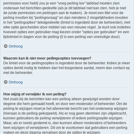
permissies voor hebt) zou je een "voeg peiling toe" tabblad moeten zien
onderaan het berichten-gedeelte (als je dit tabblad niet kan zien, heb je niet
de juiste permissies om peilingen aan te maken). Je moet een titel voor de
peiling invullen bij "peilingsvraag" en dan minstens 2 mogelijkheden invullen
in het "peilingopties"-tekstgedeelte (limiet is ingesteld door de beheerder), met
elke optie gescheiden door middel van een nieuwe regel. Je kunt ook instellen
hoeveel opties een gebruiker mag kiezen onder "opties per gebruiker" en een
tijdslimiet in dagen voor de peiling (0 is een peiling van oneindige duur).
Omhoog
Waarom kan ik niet meer peilingsopties toevoegen?
De limiet voor de peilingsopties is ingesteld door de beheerder. Indien je meer
opties denkt nodig te hebben dan het toegestane aantal, neem dan contact op
met de beheerder.
Omhoog
Hoe wijzig of verwijder ik een peiling?
Net zoals bij de berichten kan een peiling alleen gewijzigd worden door
degene die hem gemaakt heeft, en door een moderator of beheerder. Om de
peiling te wijzigen moet je het allereerste bericht van het onderwerp wijzigen
(hieraan is de peiling gekoppeld). Als er nog geen stemmen zijn uitgebracht,
kunnen gebruikers de peiling verwijderen of iedere peilingsoptie wijzigen.
Maar, als er reeds gestemd is, dan kunnen alleen moderators of beheerders
hem wijzigen of verwijderen. Dit om te voorkomen dat gebruikers een peiling
maken en deze daarna vervalsen door de opties te wijzigen.