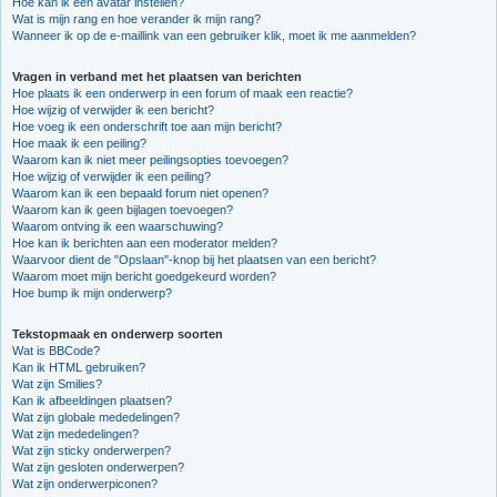
Hoe kan ik een avatar instellen?
Wat is mijn rang en hoe verander ik mijn rang?
Wanneer ik op de e-maillink van een gebruiker klik, moet ik me aanmelden?
Vragen in verband met het plaatsen van berichten
Hoe plaats ik een onderwerp in een forum of maak een reactie?
Hoe wijzig of verwijder ik een bericht?
Hoe voeg ik een onderschrift toe aan mijn bericht?
Hoe maak ik een peiling?
Waarom kan ik niet meer peilingsopties toevoegen?
Hoe wijzig of verwijder ik een peiling?
Waarom kan ik een bepaald forum niet openen?
Waarom kan ik geen bijlagen toevoegen?
Waarom ontving ik een waarschuwing?
Hoe kan ik berichten aan een moderator melden?
Waarvoor dient de "Opslaan"-knop bij het plaatsen van een bericht?
Waarom moet mijn bericht goedgekeurd worden?
Hoe bump ik mijn onderwerp?
Tekstopmaak en onderwerp soorten
Wat is BBCode?
Kan ik HTML gebruiken?
Wat zijn Smilies?
Kan ik afbeeldingen plaatsen?
Wat zijn globale mededelingen?
Wat zijn mededelingen?
Wat zijn sticky onderwerpen?
Wat zijn gesloten onderwerpen?
Wat zijn onderwerpiconen?