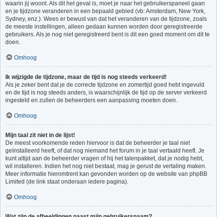
waarin jij woont. Als dit het geval is, moet je naar het gebruikerspaneel gaan
en je tijdzone veranderen in een bepaald gebied (vb: Amsterdam, New York,
Sydney, enz.). Wees er bewust van dat het veranderen van de tijdzone, zoals
de meeste instellingen, alleen gedaan kunnen worden door geregistreerde
gebruikers. Als je nog niet geregistreerd bent is dit een goed moment om dit te
doen.
Omhoog
Ik wijzigde de tijdzone, maar de tijd is nog steeds verkeerd!
Als je zeker bent dat je de correcte tijdzone en zomertijd goed hebt ingevuld
en de tijd is nog steeds anders, is waarschijnlijk de tijd op de server verkeerd
ingesteld en zullen de beheerders een aanpassing moeten doen.
Omhoog
Mijn taal zit niet in de lijst!
De meest voorkomende reden hiervoor is dat de beheerder je taal niet
geïnstalleerd heeft, of dat nog niemand het forum in je taal vertaald heeft. Je
kunt altijd aan de beheerder vragen of hij het talenpakket, dat je nodig hebt,
wil installeren. Indien het nog niet bestaat, mag je gerust de vertaling maken.
Meer informatie hieromtrent kan gevonden worden op de website van phpBB
Limited (de link staat onderaan iedere pagina).
Omhoog
Wat zijn de afbeeldingen naast mijn gebruikersnaam?