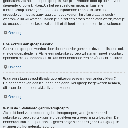
gebruikers. Als het een open groep is, kan je lid worden door op de hiervoor
dienende knop te klikken. Als het een gesloten groep is, kan je je
lidmaatschap aanvragen door op de bijhorende knop te klikken. De
groepsleider moet je aanvraag dan goedkeuren, hij of zij vraagt mogelijk
waarom je lid wil worden. Indien je niet tot een groep toegelaten wordt, moet je
de groepsleider niet lastig vallen, hij of zij heeft een reden om je te weigeren.
Omhoog
Hoe word ik een groepsleider?
Gebruikersgroepen worden door de beheerder gemaakt, deze beslist dus ook
wie de groepsleider is. Als je een gebruikersgroep wil starten, moet je contact
opnemen met de beheerder, dit kan door hem/haar een privébericht te sturen.
Omhoog
Waarom staan verschillende gebruikersgroepen in een andere kleur?
De beheerder kan een kleur aan een gebruikersgroep toegewezen hebben,
dit is om de leden gemakkelijk te herkennen.
Omhoog
Wat is de "Standaard gebruikersgroep"?
Als je lid bent van meerdere gebruikersgroepen, word je standaard
gebruikersgroep gebruikt om je groepskleur en groepsrang te bepalen. De
beheerder kan je de permissies geven om je standaard gebruikersgroep te
wijzigen via het gebruikerspaneel.