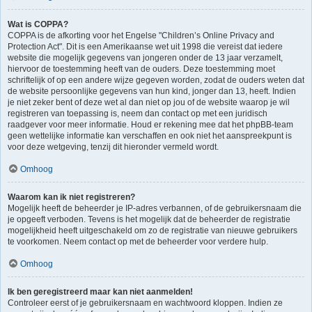
Wat is COPPA?
COPPA is de afkorting voor het Engelse "Children’s Online Privacy and
Protection Act". Dit is een Amerikaanse wet uit 1998 die vereist dat iedere
website die mogelijk gegevens van jongeren onder de 13 jaar verzamelt,
hiervoor de toestemming heeft van de ouders. Deze toestemming moet
schriftelijk of op een andere wijze gegeven worden, zodat de ouders weten dat
de website persoonlijke gegevens van hun kind, jonger dan 13, heeft. Indien
je niet zeker bent of deze wet al dan niet op jou of de website waarop je wil
registreren van toepassing is, neem dan contact op met een juridisch
raadgever voor meer informatie. Houd er rekening mee dat het phpBB-team
geen wettelijke informatie kan verschaffen en ook niet het aanspreekpunt is
voor deze wetgeving, tenzij dit hieronder vermeld wordt.
Omhoog
Waarom kan ik niet registreren?
Mogelijk heeft de beheerder je IP-adres verbannen, of de gebruikersnaam die
je opgeeft verboden. Tevens is het mogelijk dat de beheerder de registratie
mogelijkheid heeft uitgeschakeld om zo de registratie van nieuwe gebruikers
te voorkomen. Neem contact op met de beheerder voor verdere hulp.
Omhoog
Ik ben geregistreerd maar kan niet aanmelden!
Controleer eerst of je gebruikersnaam en wachtwoord kloppen. Indien ze