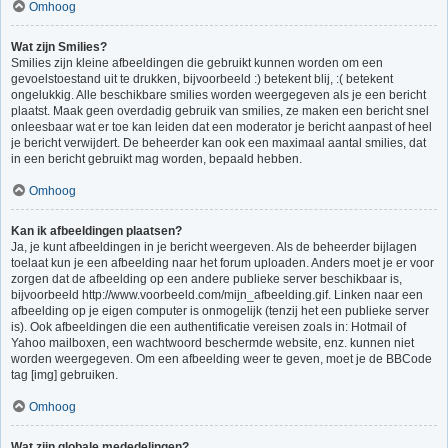
Omhoog
Wat zijn Smilies?
Smilies zijn kleine afbeeldingen die gebruikt kunnen worden om een
gevoelstoestand uit te drukken, bijvoorbeeld :) betekent blij, :( betekent
ongelukkig. Alle beschikbare smilies worden weergegeven als je een bericht
plaatst. Maak geen overdadig gebruik van smilies, ze maken een bericht snel
onleesbaar wat er toe kan leiden dat een moderator je bericht aanpast of heel
je bericht verwijdert. De beheerder kan ook een maximaal aantal smilies, dat
in een bericht gebruikt mag worden, bepaald hebben.
Omhoog
Kan ik afbeeldingen plaatsen?
Ja, je kunt afbeeldingen in je bericht weergeven. Als de beheerder bijlagen
toelaat kun je een afbeelding naar het forum uploaden. Anders moet je er voor
zorgen dat de afbeelding op een andere publieke server beschikbaar is,
bijvoorbeeld http://www.voorbeeld.com/mijn_afbeelding.gif. Linken naar een
afbeelding op je eigen computer is onmogelijk (tenzij het een publieke server
is). Ook afbeeldingen die een authentificatie vereisen zoals in: Hotmail of
Yahoo mailboxen, een wachtwoord beschermde website, enz. kunnen niet
worden weergegeven. Om een afbeelding weer te geven, moet je de BBCode
tag [img] gebruiken.
Omhoog
Wat zijn globale mededelingen?