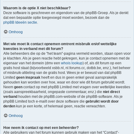
Waarom is de optie X niet beschikbaar?
Deze software is geschreven en eigendom van de phpBB-Groep. Als je denkt
dat een bepaalde optie toegevoegd moet worden, bezoek dan de
phpBB Ideeën sectie
.
Omhoog
Met wie moet ik contact opnemen omtrent misbruik en/of wettelijke
kwesties in verband met dit forum?
Alle beheerders die op de "het team"-pagina vermeld worden, staan open voor
je klachten. Als je geen reactie hebt gekregen, kun je contact opnemen met de
eigenaar van het domein (dmv een
whois lookup
) of, als dit forum op een
gratis host staat (bijvoorbeeld xsbb.nl, nl.forums.cc, dotbb.be, enz.), het beheer
of misbruik-afdeling van de gratis host. Wees je er bewust van dat phpBB
Limited
geen inspraak
heeft en dus in geen enkel geval aansprakelijk
gehouden kan worden over hoe, waar en door wie dit forum gebruikt wordt.
Neem
geen
contact op met phpBB Limited met vragen over wettelijke kwesties
(zoals aanspreekbaarheid, ongepaste commentaar, enz.) die
niet direct
verband
houden met de phpBB.com-website of de phpBB-software. Als je
phpBB Limited toch e-mailt over deze software die
gebruikt wordt door
derden
kun je een korte, of helemaal geen, reactie verwachten.
Omhoog
Hoe neem ik contact op met een beheerder?
Alle gebruikers van het forum kunnen gebruik maken van het “Contact”-