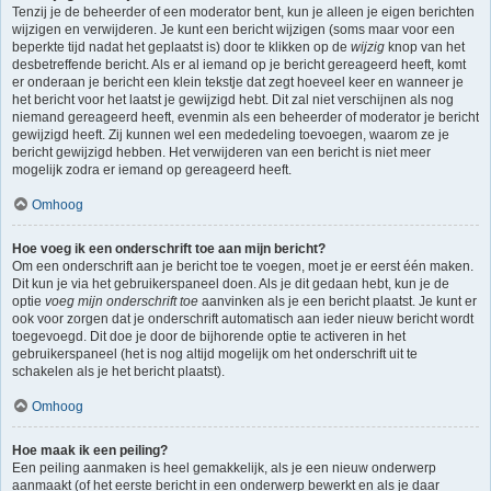
Tenzij je de beheerder of een moderator bent, kun je alleen je eigen berichten
wijzigen en verwijderen. Je kunt een bericht wijzigen (soms maar voor een
beperkte tijd nadat het geplaatst is) door te klikken op de
wijzig
knop van het
desbetreffende bericht. Als er al iemand op je bericht gereageerd heeft, komt
er onderaan je bericht een klein tekstje dat zegt hoeveel keer en wanneer je
het bericht voor het laatst je gewijzigd hebt. Dit zal niet verschijnen als nog
niemand gereageerd heeft, evenmin als een beheerder of moderator je bericht
gewijzigd heeft. Zij kunnen wel een mededeling toevoegen, waarom ze je
bericht gewijzigd hebben. Het verwijderen van een bericht is niet meer
mogelijk zodra er iemand op gereageerd heeft.
Omhoog
Hoe voeg ik een onderschrift toe aan mijn bericht?
Om een onderschrift aan je bericht toe te voegen, moet je er eerst één maken.
Dit kun je via het gebruikerspaneel doen. Als je dit gedaan hebt, kun je de
optie
voeg mijn onderschrift toe
aanvinken als je een bericht plaatst. Je kunt er
ook voor zorgen dat je onderschrift automatisch aan ieder nieuw bericht wordt
toegevoegd. Dit doe je door de bijhorende optie te activeren in het
gebruikerspaneel (het is nog altijd mogelijk om het onderschrift uit te
schakelen als je het bericht plaatst).
Omhoog
Hoe maak ik een peiling?
Een peiling aanmaken is heel gemakkelijk, als je een nieuw onderwerp
aanmaakt (of het eerste bericht in een onderwerp bewerkt en als je daar