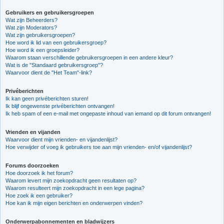
Gebruikers en gebruikersgroepen
Wat zijn Beheerders?
Wat zijn Moderators?
Wat zijn gebruikersgroepen?
Hoe word ik lid van een gebruikersgroep?
Hoe word ik een groepsleider?
Waarom staan verschillende gebruikersgroepen in een andere kleur?
Wat is de "Standaard gebruikersgroep"?
Waarvoor dient de "Het Team"-link?
Privéberichten
Ik kan geen privéberichten sturen!
Ik blijf ongewenste privéberichten ontvangen!
Ik heb spam of een e-mail met ongepaste inhoud van iemand op dit forum ontvangen!
Vrienden en vijanden
Waarvoor dient mijn vrienden- en vijandenlijst?
Hoe verwijder of voeg ik gebruikers toe aan mijn vrienden- en/of vijandenlijst?
Forums doorzoeken
Hoe doorzoek ik het forum?
Waarom levert mijn zoekopdracht geen resultaten op?
Waarom resulteert mijn zoekopdracht in een lege pagina?
Hoe zoek ik een gebruiker?
Hoe kan ik mijn eigen berichten en onderwerpen vinden?
Onderwerpabonnementen en bladwijzers