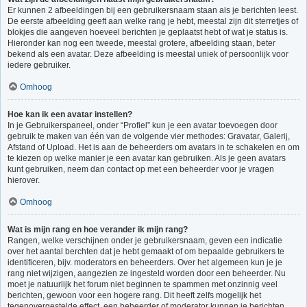
Er kunnen 2 afbeeldingen bij een gebruikersnaam staan als je berichten leest.
De eerste afbeelding geeft aan welke rang je hebt, meestal zijn dit sterretjes of
blokjes die aangeven hoeveel berichten je geplaatst hebt of wat je status is.
Hieronder kan nog een tweede, meestal grotere, afbeelding staan, beter
bekend als een avatar. Deze afbeelding is meestal uniek of persoonlijk voor
iedere gebruiker.
Omhoog
Hoe kan ik een avatar instellen?
In je Gebruikerspaneel, onder “Profiel” kun je een avatar toevoegen door
gebruik te maken van één van de volgende vier methodes: Gravatar, Galerij,
Afstand of Upload. Het is aan de beheerders om avatars in te schakelen en om
te kiezen op welke manier je een avatar kan gebruiken. Als je geen avatars
kunt gebruiken, neem dan contact op met een beheerder voor je vragen
hierover.
Omhoog
Wat is mijn rang en hoe verander ik mijn rang?
Rangen, welke verschijnen onder je gebruikersnaam, geven een indicatie
over het aantal berchten dat je hebt gemaakt of om bepaalde gebruikers te
identificeren, bijv. moderators en beheerders. Over het algemeen kun je je
rang niet wijzigen, aangezien ze ingesteld worden door een beheerder. Nu
moet je natuurlijk het forum niet beginnen te spammen met onzinnig veel
berichten, gewoon voor een hogere rang. Dit heeft zelfs mogelijk het
tegenovergestelde effect, een beheerder of moderator kunnen je berichten