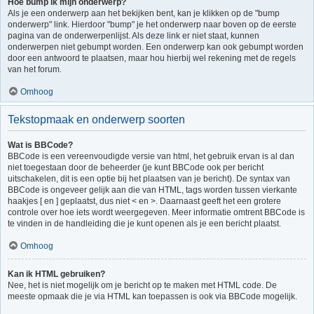
Hoe bump ik mijn onderwerp?
Als je een onderwerp aan het bekijken bent, kan je klikken op de "bump
onderwerp" link. Hierdoor "bump" je het onderwerp naar boven op de eerste
pagina van de onderwerpenlijst. Als deze link er niet staat, kunnen
onderwerpen niet gebumpt worden. Een onderwerp kan ook gebumpt worden
door een antwoord te plaatsen, maar hou hierbij wel rekening met de regels
van het forum.
Omhoog
Tekstopmaak en onderwerp soorten
Wat is BBCode?
BBCode is een vereenvoudigde versie van html, het gebruik ervan is al dan
niet toegestaan door de beheerder (je kunt BBCode ook per bericht
uitschakelen, dit is een optie bij het plaatsen van je bericht). De syntax van
BBCode is ongeveer gelijk aan die van HTML, tags worden tussen vierkante
haakjes [ en ] geplaatst, dus niet < en >. Daarnaast geeft het een grotere
controle over hoe iets wordt weergegeven. Meer informatie omtrent BBCode is
te vinden in de handleiding die je kunt openen als je een bericht plaatst.
Omhoog
Kan ik HTML gebruiken?
Nee, het is niet mogelijk om je bericht op te maken met HTML code. De
meeste opmaak die je via HTML kan toepassen is ook via BBCode mogelijk.