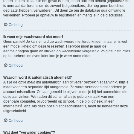
reden. Indien dit laatste het geval is, heb je dan ooit een bericht geplaatst? Het
is normaal dat forums om de zoveel tijd gebruikers, die nog geen berichten
geplaatst hebben, verwijderen. Dit doen ze om de database qua omvang te
verkleinen. Probeer je opnieuw te registreren en meng je in de discussies.
Omhoog
Ik weet mijn wachtwoord niet meer!
Geen paniek! Je kan je huidige wachtwoord niet terug krijgen, maar er is wel
een mogelijkheid om deze te resetten. Hiervoor moet je naar de
aanmeldpagina gaan en klikken op
wachtwoord vergeten?
. Volg de instructies
op het scherm en even later kan je je weer aanmelden.
Omhoog
Waarom word ik automatisch afgemeld?
Als je de optie
meld mij automatisch aan bij ieder bezoek
niet aanvinkt, blijf je
maar voor een bepaalde tijd aangemeld. Zo wordt vermeden dat anderen je
account misbruiken. Om aangemeld te blijven, moet je bij het aanmelden die
optie aanvinken. We raden dit echter af als je gebruik maakt van een
openbare computer, bijvoorbeeld op school, in de bibliotheek, in een
internetcafé, enz. Als deze optie niet beschikbaar is, heeft de beheerder deze
uitgeschakeld.
Omhoog
Wat doet "verwijder cookies"?