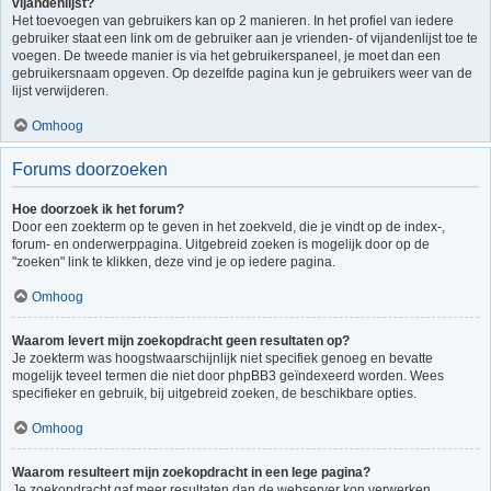
vijandenlijst?
Het toevoegen van gebruikers kan op 2 manieren. In het profiel van iedere
gebruiker staat een link om de gebruiker aan je vrienden- of vijandenlijst toe te
voegen. De tweede manier is via het gebruikerspaneel, je moet dan een
gebruikersnaam opgeven. Op dezelfde pagina kun je gebruikers weer van de
lijst verwijderen.
Omhoog
Forums doorzoeken
Hoe doorzoek ik het forum?
Door een zoekterm op te geven in het zoekveld, die je vindt op de index-,
forum- en onderwerppagina. Uitgebreid zoeken is mogelijk door op de
"zoeken" link te klikken, deze vind je op iedere pagina.
Omhoog
Waarom levert mijn zoekopdracht geen resultaten op?
Je zoekterm was hoogstwaarschijnlijk niet specifiek genoeg en bevatte
mogelijk teveel termen die niet door phpBB3 geïndexeerd worden. Wees
specifieker en gebruik, bij uitgebreid zoeken, de beschikbare opties.
Omhoog
Waarom resulteert mijn zoekopdracht in een lege pagina?
Je zoekopdracht gaf meer resultaten dan de webserver kon verwerken.