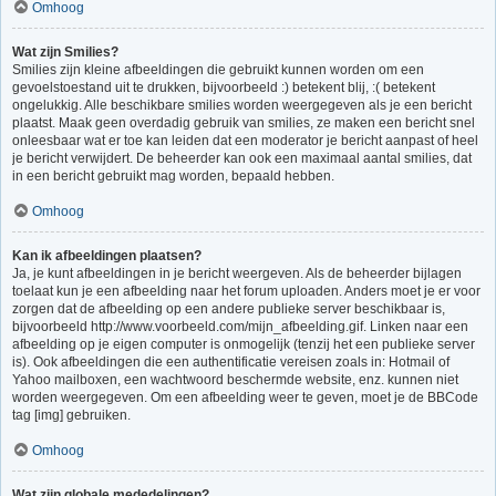
Omhoog
Wat zijn Smilies?
Smilies zijn kleine afbeeldingen die gebruikt kunnen worden om een
gevoelstoestand uit te drukken, bijvoorbeeld :) betekent blij, :( betekent
ongelukkig. Alle beschikbare smilies worden weergegeven als je een bericht
plaatst. Maak geen overdadig gebruik van smilies, ze maken een bericht snel
onleesbaar wat er toe kan leiden dat een moderator je bericht aanpast of heel
je bericht verwijdert. De beheerder kan ook een maximaal aantal smilies, dat
in een bericht gebruikt mag worden, bepaald hebben.
Omhoog
Kan ik afbeeldingen plaatsen?
Ja, je kunt afbeeldingen in je bericht weergeven. Als de beheerder bijlagen
toelaat kun je een afbeelding naar het forum uploaden. Anders moet je er voor
zorgen dat de afbeelding op een andere publieke server beschikbaar is,
bijvoorbeeld http://www.voorbeeld.com/mijn_afbeelding.gif. Linken naar een
afbeelding op je eigen computer is onmogelijk (tenzij het een publieke server
is). Ook afbeeldingen die een authentificatie vereisen zoals in: Hotmail of
Yahoo mailboxen, een wachtwoord beschermde website, enz. kunnen niet
worden weergegeven. Om een afbeelding weer te geven, moet je de BBCode
tag [img] gebruiken.
Omhoog
Wat zijn globale mededelingen?