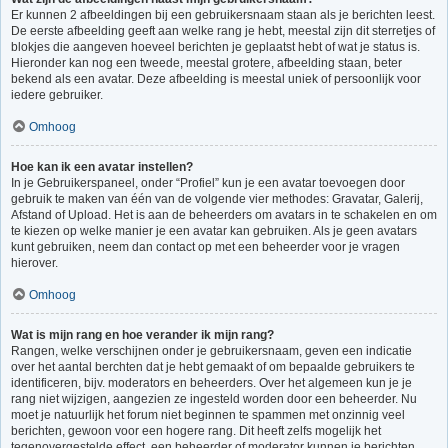
Er kunnen 2 afbeeldingen bij een gebruikersnaam staan als je berichten leest.
De eerste afbeelding geeft aan welke rang je hebt, meestal zijn dit sterretjes of
blokjes die aangeven hoeveel berichten je geplaatst hebt of wat je status is.
Hieronder kan nog een tweede, meestal grotere, afbeelding staan, beter
bekend als een avatar. Deze afbeelding is meestal uniek of persoonlijk voor
iedere gebruiker.
Omhoog
Hoe kan ik een avatar instellen?
In je Gebruikerspaneel, onder “Profiel” kun je een avatar toevoegen door
gebruik te maken van één van de volgende vier methodes: Gravatar, Galerij,
Afstand of Upload. Het is aan de beheerders om avatars in te schakelen en om
te kiezen op welke manier je een avatar kan gebruiken. Als je geen avatars
kunt gebruiken, neem dan contact op met een beheerder voor je vragen
hierover.
Omhoog
Wat is mijn rang en hoe verander ik mijn rang?
Rangen, welke verschijnen onder je gebruikersnaam, geven een indicatie
over het aantal berchten dat je hebt gemaakt of om bepaalde gebruikers te
identificeren, bijv. moderators en beheerders. Over het algemeen kun je je
rang niet wijzigen, aangezien ze ingesteld worden door een beheerder. Nu
moet je natuurlijk het forum niet beginnen te spammen met onzinnig veel
berichten, gewoon voor een hogere rang. Dit heeft zelfs mogelijk het
tegenovergestelde effect, een beheerder of moderator kunnen je berichten