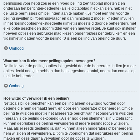
permissies voor hebt) zou je een "voeg peiling toe" tabblad moeten zien
onderaan het berichten-gedeelte (als je dit tabblad niet kan zien, heb je niet
de juiste permissies om peilingen aan te maken). Je moet een titel voor de
peiling invullen bij "peilingsvraag" en dan minstens 2 mogelijkheden invullen
in het "peilingopties"-tekstgedeelte (limiet is ingesteld door de beheerder), met
elke optie gescheiden door middel van een nieuwe regel. Je kunt ook instellen
hoeveel opties een gebruiker mag kiezen onder "opties per gebruiker" en een
tijdslimiet in dagen voor de peiling (0 is een peiling van oneindige duur).
Omhoog
Waarom kan ik niet meer peilingsopties toevoegen?
De limiet voor de peilingsopties is ingesteld door de beheerder. Indien je meer
opties denkt nodig te hebben dan het toegestane aantal, neem dan contact op
met de beheerder.
Omhoog
Hoe wijzig of verwijder ik een peiling?
Net zoals bij de berichten kan een peiling alleen gewijzigd worden door
degene die hem gemaakt heeft, en door een moderator of beheerder. Om de
peiling te wijzigen moet je het allereerste bericht van het onderwerp wijzigen
(hieraan is de peiling gekoppeld). Als er nog geen stemmen zijn uitgebracht,
kunnen gebruikers de peiling verwijderen of iedere peilingsoptie wijzigen.
Maar, als er reeds gestemd is, dan kunnen alleen moderators of beheerders
hem wijzigen of verwijderen. Dit om te voorkomen dat gebruikers een peiling
maken en deze daarna vervalsen door de opties te wijzigen.