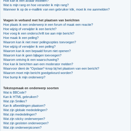
Hoe kan ik een avatar instellen?
Wat is mijn rang en hoe verander ik mijn rang?
Wanneer ik op de e-maillink van een gebruiker klik, moet ik me aanmelden?
Vragen in verband met het plaatsen van berichten
Hoe plaats ik een onderwerp in een forum of maak een reactie?
Hoe wijzig of verwijder ik een bericht?
Hoe voeg ik een onderschrift toe aan mijn bericht?
Hoe maak ik een peiling?
Waarom kan ik niet meer peilingsopties toevoegen?
Hoe wijzig of verwijder ik een peiling?
Waarom kan ik een bepaald forum niet openen?
Waarom kan ik geen bijlagen toevoegen?
Waarom ontving ik een waarschuwing?
Hoe kan ik berichten aan een moderator melden?
Waarvoor dient de "Opslaan"-knop bij het plaatsen van een bericht?
Waarom moet mijn bericht goedgekeurd worden?
Hoe bump ik mijn onderwerp?
Tekstopmaak en onderwerp soorten
Wat is BBCode?
Kan ik HTML gebruiken?
Wat zijn Smilies?
Kan ik afbeeldingen plaatsen?
Wat zijn globale mededelingen?
Wat zijn mededelingen?
Wat zijn sticky onderwerpen?
Wat zijn gesloten onderwerpen?
Wat zijn onderwerpiconen?