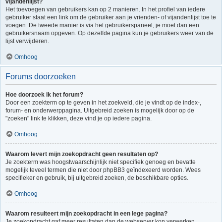
vijandenlijst?
Het toevoegen van gebruikers kan op 2 manieren. In het profiel van iedere
gebruiker staat een link om de gebruiker aan je vrienden- of vijandenlijst toe te
voegen. De tweede manier is via het gebruikerspaneel, je moet dan een
gebruikersnaam opgeven. Op dezelfde pagina kun je gebruikers weer van de
lijst verwijderen.
Omhoog
Forums doorzoeken
Hoe doorzoek ik het forum?
Door een zoekterm op te geven in het zoekveld, die je vindt op de index-,
forum- en onderwerppagina. Uitgebreid zoeken is mogelijk door op de
"zoeken" link te klikken, deze vind je op iedere pagina.
Omhoog
Waarom levert mijn zoekopdracht geen resultaten op?
Je zoekterm was hoogstwaarschijnlijk niet specifiek genoeg en bevatte
mogelijk teveel termen die niet door phpBB3 geïndexeerd worden. Wees
specifieker en gebruik, bij uitgebreid zoeken, de beschikbare opties.
Omhoog
Waarom resulteert mijn zoekopdracht in een lege pagina?
Je zoekopdracht gaf meer resultaten dan de webserver kon verwerken.