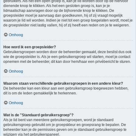
gebruikers. Als het een open groep is, kan je lid worden door op de hiervoor
dienende knop te klikken. Als het een gesloten groep is, kan je je
lidmaatschap aanvragen door op de bijhorende knop te klikken. De
groepsleider moet je aanvraag dan goedkeuren, hij of zij vraagt mogelijk
waarom je lid wil worden. Indien je niet tot een groep toegelaten wordt, moet je
de groepsleider niet lastig vallen, hij of zij heeft een reden om je te weigeren.
Omhoog
Hoe word ik een groepsleider?
Gebruikersgroepen worden door de beheerder gemaakt, deze beslist dus ook
wie de groepsleider is. Als je een gebruikersgroep wil starten, moet je contact
opnemen met de beheerder, dit kan door hem/haar een privébericht te sturen.
Omhoog
Waarom staan verschillende gebruikersgroepen in een andere kleur?
De beheerder kan een kleur aan een gebruikersgroep toegewezen hebben,
dit is om de leden gemakkelijk te herkennen.
Omhoog
Wat is de "Standaard gebruikersgroep"?
Als je lid bent van meerdere gebruikersgroepen, word je standaard
gebruikersgroep gebruikt om je groepskleur en groepsrang te bepalen. De
beheerder kan je de permissies geven om je standaard gebruikersgroep te
wijzigen via het gebruikerspaneel.