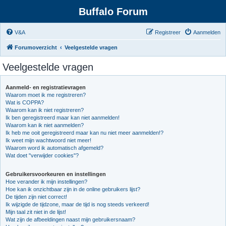
Buffalo Forum
V&A
Registreer
Aanmelden
Forumoverzicht
Veelgestelde vragen
Veelgestelde vragen
Aanmeld- en registratievragen
Waarom moet ik me registreren?
Wat is COPPA?
Waarom kan ik niet registreren?
Ik ben geregistreerd maar kan niet aanmelden!
Waarom kan ik niet aanmelden?
Ik heb me ooit geregistreerd maar kan nu niet meer aanmelden!?
Ik weet mijn wachtwoord niet meer!
Waarom word ik automatisch afgemeld?
Wat doet "verwijder cookies"?
Gebruikersvoorkeuren en instellingen
Hoe verander ik mijn instellingen?
Hoe kan ik onzichtbaar zijn in de online gebruikers lijst?
De tijden zijn niet correct!
Ik wijzigde de tijdzone, maar de tijd is nog steeds verkeerd!
Mijn taal zit niet in de lijst!
Wat zijn de afbeeldingen naast mijn gebruikersnaam?