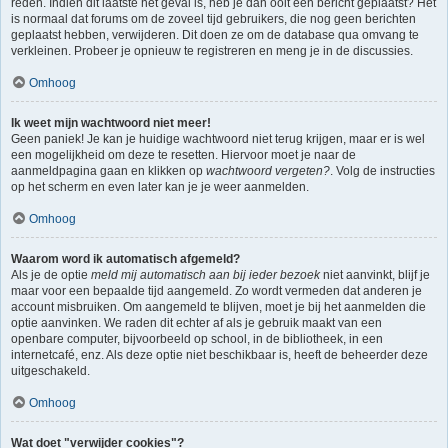
reden. Indien dit laatste het geval is, heb je dan ooit een bericht geplaatst? Het
is normaal dat forums om de zoveel tijd gebruikers, die nog geen berichten
geplaatst hebben, verwijderen. Dit doen ze om de database qua omvang te
verkleinen. Probeer je opnieuw te registreren en meng je in de discussies.
Omhoog
Ik weet mijn wachtwoord niet meer!
Geen paniek! Je kan je huidige wachtwoord niet terug krijgen, maar er is wel
een mogelijkheid om deze te resetten. Hiervoor moet je naar de
aanmeldpagina gaan en klikken op
wachtwoord vergeten?
. Volg de instructies
op het scherm en even later kan je je weer aanmelden.
Omhoog
Waarom word ik automatisch afgemeld?
Als je de optie
meld mij automatisch aan bij ieder bezoek
niet aanvinkt, blijf je
maar voor een bepaalde tijd aangemeld. Zo wordt vermeden dat anderen je
account misbruiken. Om aangemeld te blijven, moet je bij het aanmelden die
optie aanvinken. We raden dit echter af als je gebruik maakt van een
openbare computer, bijvoorbeeld op school, in de bibliotheek, in een
internetcafé, enz. Als deze optie niet beschikbaar is, heeft de beheerder deze
uitgeschakeld.
Omhoog
Wat doet "verwijder cookies"?