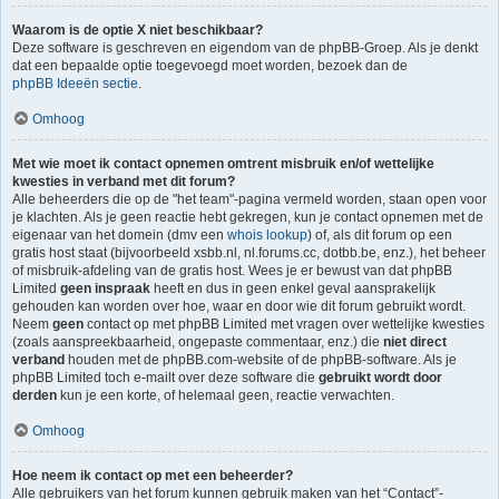
Waarom is de optie X niet beschikbaar?
Deze software is geschreven en eigendom van de phpBB-Groep. Als je denkt
dat een bepaalde optie toegevoegd moet worden, bezoek dan de
phpBB Ideeën sectie
.
Omhoog
Met wie moet ik contact opnemen omtrent misbruik en/of wettelijke
kwesties in verband met dit forum?
Alle beheerders die op de "het team"-pagina vermeld worden, staan open voor
je klachten. Als je geen reactie hebt gekregen, kun je contact opnemen met de
eigenaar van het domein (dmv een
whois lookup
) of, als dit forum op een
gratis host staat (bijvoorbeeld xsbb.nl, nl.forums.cc, dotbb.be, enz.), het beheer
of misbruik-afdeling van de gratis host. Wees je er bewust van dat phpBB
Limited
geen inspraak
heeft en dus in geen enkel geval aansprakelijk
gehouden kan worden over hoe, waar en door wie dit forum gebruikt wordt.
Neem
geen
contact op met phpBB Limited met vragen over wettelijke kwesties
(zoals aanspreekbaarheid, ongepaste commentaar, enz.) die
niet direct
verband
houden met de phpBB.com-website of de phpBB-software. Als je
phpBB Limited toch e-mailt over deze software die
gebruikt wordt door
derden
kun je een korte, of helemaal geen, reactie verwachten.
Omhoog
Hoe neem ik contact op met een beheerder?
Alle gebruikers van het forum kunnen gebruik maken van het “Contact”-