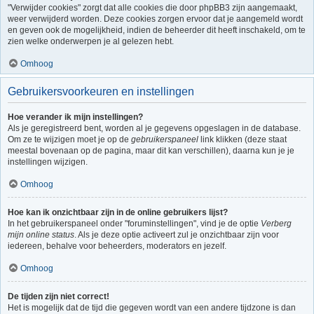
"Verwijder cookies" zorgt dat alle cookies die door phpBB3 zijn aangemaakt,
weer verwijderd worden. Deze cookies zorgen ervoor dat je aangemeld wordt
en geven ook de mogelijkheid, indien de beheerder dit heeft inschakeld, om te
zien welke onderwerpen je al gelezen hebt.
Omhoog
Gebruikersvoorkeuren en instellingen
Hoe verander ik mijn instellingen?
Als je geregistreerd bent, worden al je gegevens opgeslagen in de database.
Om ze te wijzigen moet je op de
gebruikerspaneel
link klikken (deze staat
meestal bovenaan op de pagina, maar dit kan verschillen), daarna kun je je
instellingen wijzigen.
Omhoog
Hoe kan ik onzichtbaar zijn in de online gebruikers lijst?
In het gebruikerspaneel onder "foruminstellingen", vind je de optie
Verberg
mijn online status
. Als je deze optie activeert zul je onzichtbaar zijn voor
iedereen, behalve voor beheerders, moderators en jezelf.
Omhoog
De tijden zijn niet correct!
Het is mogelijk dat de tijd die gegeven wordt van een andere tijdzone is dan