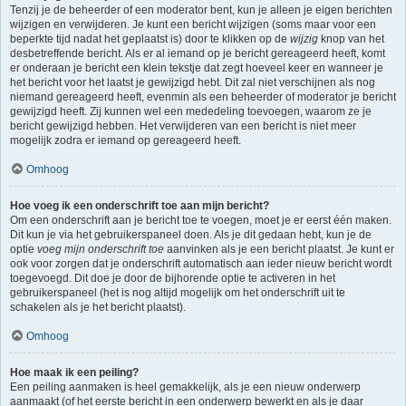
Tenzij je de beheerder of een moderator bent, kun je alleen je eigen berichten
wijzigen en verwijderen. Je kunt een bericht wijzigen (soms maar voor een
beperkte tijd nadat het geplaatst is) door te klikken op de
wijzig
knop van het
desbetreffende bericht. Als er al iemand op je bericht gereageerd heeft, komt
er onderaan je bericht een klein tekstje dat zegt hoeveel keer en wanneer je
het bericht voor het laatst je gewijzigd hebt. Dit zal niet verschijnen als nog
niemand gereageerd heeft, evenmin als een beheerder of moderator je bericht
gewijzigd heeft. Zij kunnen wel een mededeling toevoegen, waarom ze je
bericht gewijzigd hebben. Het verwijderen van een bericht is niet meer
mogelijk zodra er iemand op gereageerd heeft.
Omhoog
Hoe voeg ik een onderschrift toe aan mijn bericht?
Om een onderschrift aan je bericht toe te voegen, moet je er eerst één maken.
Dit kun je via het gebruikerspaneel doen. Als je dit gedaan hebt, kun je de
optie
voeg mijn onderschrift toe
aanvinken als je een bericht plaatst. Je kunt er
ook voor zorgen dat je onderschrift automatisch aan ieder nieuw bericht wordt
toegevoegd. Dit doe je door de bijhorende optie te activeren in het
gebruikerspaneel (het is nog altijd mogelijk om het onderschrift uit te
schakelen als je het bericht plaatst).
Omhoog
Hoe maak ik een peiling?
Een peiling aanmaken is heel gemakkelijk, als je een nieuw onderwerp
aanmaakt (of het eerste bericht in een onderwerp bewerkt en als je daar