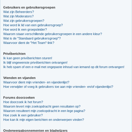
Gebruikers en gebruikersgroepen
Wat zijn Beheerders?
Wat zijn Moderators?
Wat zijn gebruikersgroepen?
Hoe word ik lid van een gebruikersgroep?
Hoe word ik een groepsleider?
Waarom staan verschillende gebruikersgroepen in een andere kleur?
Wat is de "Standaard gebruikersgroep"?
Waarvoor dient de "Het Team"-link?
Privéberichten
Ik kan geen privéberichten sturen!
Ik blijf ongewenste privéberichten ontvangen!
Ik heb spam of een e-mail met ongepaste inhoud van iemand op dit forum ontvangen!
Vrienden en vijanden
Waarvoor dient mijn vrienden- en vijandenlijst?
Hoe verwijder of voeg ik gebruikers toe aan mijn vrienden- en/of vijandenlijst?
Forums doorzoeken
Hoe doorzoek ik het forum?
Waarom levert mijn zoekopdracht geen resultaten op?
Waarom resulteert mijn zoekopdracht in een lege pagina?
Hoe zoek ik een gebruiker?
Hoe kan ik mijn eigen berichten en onderwerpen vinden?
Onderwerpabonnementen en bladwijzers