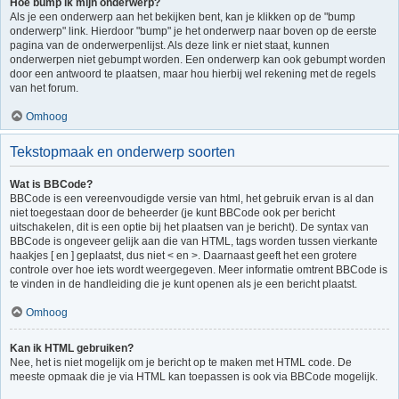
Hoe bump ik mijn onderwerp?
Als je een onderwerp aan het bekijken bent, kan je klikken op de "bump
onderwerp" link. Hierdoor "bump" je het onderwerp naar boven op de eerste
pagina van de onderwerpenlijst. Als deze link er niet staat, kunnen
onderwerpen niet gebumpt worden. Een onderwerp kan ook gebumpt worden
door een antwoord te plaatsen, maar hou hierbij wel rekening met de regels
van het forum.
Omhoog
Tekstopmaak en onderwerp soorten
Wat is BBCode?
BBCode is een vereenvoudigde versie van html, het gebruik ervan is al dan
niet toegestaan door de beheerder (je kunt BBCode ook per bericht
uitschakelen, dit is een optie bij het plaatsen van je bericht). De syntax van
BBCode is ongeveer gelijk aan die van HTML, tags worden tussen vierkante
haakjes [ en ] geplaatst, dus niet < en >. Daarnaast geeft het een grotere
controle over hoe iets wordt weergegeven. Meer informatie omtrent BBCode is
te vinden in de handleiding die je kunt openen als je een bericht plaatst.
Omhoog
Kan ik HTML gebruiken?
Nee, het is niet mogelijk om je bericht op te maken met HTML code. De
meeste opmaak die je via HTML kan toepassen is ook via BBCode mogelijk.