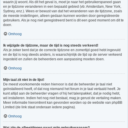
waarin jij woont. Als dit het geval is, moet je naar het gebruikerspaneel gaan
en je tijdzone veranderen in een bepaald gebied (vb: Amsterdam, New York,
Sydney, enz.). Wees er bewust van dat het veranderen van de tijdzone, zoals
de meeste instellingen, alleen gedaan kunnen worden door geregistreerde
gebruikers. Als je nog niet geregistreerd bent is dit een goed moment om dit te
doen.
Omhoog
Ik wijzigde de tijdzone, maar de tijd is nog steeds verkeerd!
Als je zeker bent dat je de correcte tijdzone en zomertijd goed hebt ingevuld
en de tijd is nog steeds anders, is waarschijnlijk de tijd op de server verkeerd
ingesteld en zullen de beheerders een aanpassing moeten doen.
Omhoog
Mijn taal zit niet in de lijst!
De meest voorkomende reden hiervoor is dat de beheerder je taal niet
geïnstalleerd heeft, of dat nog niemand het forum in je taal vertaald heeft. Je
kunt altijd aan de beheerder vragen of hij het talenpakket, dat je nodig hebt,
wil installeren. Indien het nog niet bestaat, mag je gerust de vertaling maken.
Meer informatie hieromtrent kan gevonden worden op de website van phpBB
Limited (de link staat onderaan iedere pagina).
Omhoog
Wat zijn de afbeeldingen naast mijn gebruikersnaam?