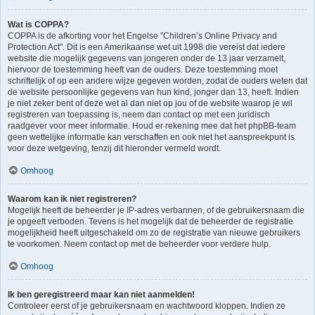
Wat is COPPA?
COPPA is de afkorting voor het Engelse "Children’s Online Privacy and
Protection Act". Dit is een Amerikaanse wet uit 1998 die vereist dat iedere
website die mogelijk gegevens van jongeren onder de 13 jaar verzamelt,
hiervoor de toestemming heeft van de ouders. Deze toestemming moet
schriftelijk of op een andere wijze gegeven worden, zodat de ouders weten dat
de website persoonlijke gegevens van hun kind, jonger dan 13, heeft. Indien
je niet zeker bent of deze wet al dan niet op jou of de website waarop je wil
registreren van toepassing is, neem dan contact op met een juridisch
raadgever voor meer informatie. Houd er rekening mee dat het phpBB-team
geen wettelijke informatie kan verschaffen en ook niet het aanspreekpunt is
voor deze wetgeving, tenzij dit hieronder vermeld wordt.
Omhoog
Waarom kan ik niet registreren?
Mogelijk heeft de beheerder je IP-adres verbannen, of de gebruikersnaam die
je opgeeft verboden. Tevens is het mogelijk dat de beheerder de registratie
mogelijkheid heeft uitgeschakeld om zo de registratie van nieuwe gebruikers
te voorkomen. Neem contact op met de beheerder voor verdere hulp.
Omhoog
Ik ben geregistreerd maar kan niet aanmelden!
Controleer eerst of je gebruikersnaam en wachtwoord kloppen. Indien ze