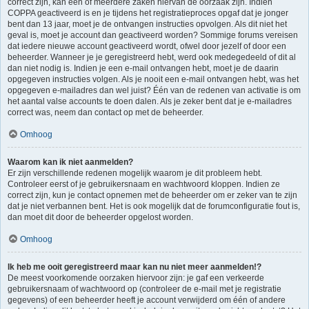
correct zijn, kan één of meerdere zaken hiervan de oorzaak zijn. Indien
COPPA geactiveerd is en je tijdens het registratieproces opgaf dat je jonger
bent dan 13 jaar, moet je de ontvangen instructies opvolgen. Als dit niet het
geval is, moet je account dan geactiveerd worden? Sommige forums vereisen
dat iedere nieuwe account geactiveerd wordt, ofwel door jezelf of door een
beheerder. Wanneer je je geregistreerd hebt, werd ook medegedeeld of dit al
dan niet nodig is. Indien je een e-mail ontvangen hebt, moet je de daarin
opgegeven instructies volgen. Als je nooit een e-mail ontvangen hebt, was het
opgegeven e-mailadres dan wel juist? Één van de redenen van activatie is om
het aantal valse accounts te doen dalen. Als je zeker bent dat je e-mailadres
correct was, neem dan contact op met de beheerder.
Omhoog
Waarom kan ik niet aanmelden?
Er zijn verschillende redenen mogelijk waarom je dit probleem hebt.
Controleer eerst of je gebruikersnaam en wachtwoord kloppen. Indien ze
correct zijn, kun je contact opnemen met de beheerder om er zeker van te zijn
dat je niet verbannen bent. Het is ook mogelijk dat de forumconfiguratie fout is,
dan moet dit door de beheerder opgelost worden.
Omhoog
Ik heb me ooit geregistreerd maar kan nu niet meer aanmelden!?
De meest voorkomende oorzaken hiervoor zijn: je gaf een verkeerde
gebruikersnaam of wachtwoord op (controleer de e-mail met je registratie
gegevens) of een beheerder heeft je account verwijderd om één of andere