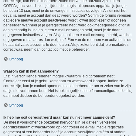
correct zijn, kan één of meerdere zaken hiervan de oorzaak zijn. Indien
COPPA geactiveerd is en je tijdens het registratieproces opgaf dat je jonger
bent dan 13 jaar, moet je de ontvangen instructies opvolgen. Als dit niet het
geval is, moet je account dan geactiveerd worden? Sommige forums vereisen
dat iedere nieuwe account geactiveerd wordt, ofwel door jezelf of door een
beheerder. Wanneer je je geregistreerd hebt, werd ook medegedeeld of dit al
dan niet nodig is. Indien je een e-mail ontvangen hebt, moet je de daarin
opgegeven instructies volgen. Als je nooit een e-mail ontvangen hebt, was het
opgegeven e-mailadres dan wel juist? Één van de redenen van activatie is om
het aantal valse accounts te doen dalen. Als je zeker bent dat je e-mailadres
correct was, neem dan contact op met de beheerder.
Omhoog
Waarom kan ik niet aanmelden?
Er zijn verschillende redenen mogelijk waarom je dit probleem hebt.
Controleer eerst of je gebruikersnaam en wachtwoord kloppen. Indien ze
correct zijn, kun je contact opnemen met de beheerder om er zeker van te zijn
dat je niet verbannen bent. Het is ook mogelijk dat de forumconfiguratie fout is,
dan moet dit door de beheerder opgelost worden.
Omhoog
Ik heb me ooit geregistreerd maar kan nu niet meer aanmelden!?
De meest voorkomende oorzaken hiervoor zijn: je gaf een verkeerde
gebruikersnaam of wachtwoord op (controleer de e-mail met je registratie
gegevens) of een beheerder heeft je account verwijderd om één of andere