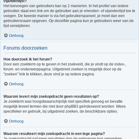
vijandenlijst?
Het toevoegen van gebruikers kan op 2 manieren. In het profiel van iedere
gebruiker staat een link om de gebruiker aan je vrienden- of vijandenlijst toe te
voegen. De tweede manier is via het gebruikerspaneel, je moet dan een
gebruikersnaam opgeven. Op dezelfde pagina kun je gebruikers weer van de
lijst verwijderen.
Omhoog
Forums doorzoeken
Hoe doorzoek ik het forum?
Door een zoekterm op te geven in het zoekveld, die je vindt op de index-,
forum- en onderwerppagina. Uitgebreid zoeken is mogelijk door op de
"zoeken" link te klikken, deze vind je op iedere pagina.
Omhoog
Waarom levert mijn zoekopdracht geen resultaten op?
Je zoekterm was hoogstwaarschijnlijk niet specifiek genoeg en bevatte
mogelijk teveel termen die niet door phpBB3 geïndexeerd worden. Wees
specifieker en gebruik, bij uitgebreid zoeken, de beschikbare opties.
Omhoog
Waarom resulteert mijn zoekopdracht in een lege pagina?
Je zoekopdracht gaf meer resultaten dan de webserver kon verwerken.