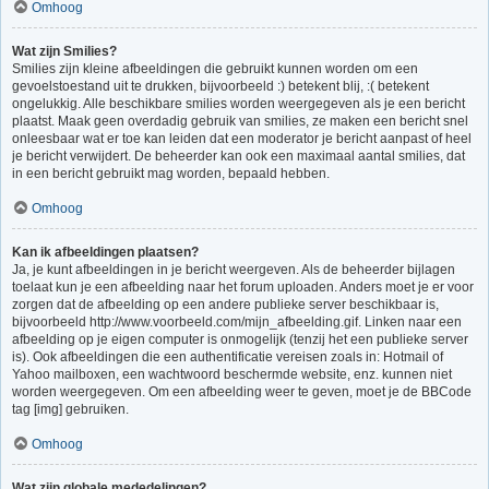
Omhoog
Wat zijn Smilies?
Smilies zijn kleine afbeeldingen die gebruikt kunnen worden om een
gevoelstoestand uit te drukken, bijvoorbeeld :) betekent blij, :( betekent
ongelukkig. Alle beschikbare smilies worden weergegeven als je een bericht
plaatst. Maak geen overdadig gebruik van smilies, ze maken een bericht snel
onleesbaar wat er toe kan leiden dat een moderator je bericht aanpast of heel
je bericht verwijdert. De beheerder kan ook een maximaal aantal smilies, dat
in een bericht gebruikt mag worden, bepaald hebben.
Omhoog
Kan ik afbeeldingen plaatsen?
Ja, je kunt afbeeldingen in je bericht weergeven. Als de beheerder bijlagen
toelaat kun je een afbeelding naar het forum uploaden. Anders moet je er voor
zorgen dat de afbeelding op een andere publieke server beschikbaar is,
bijvoorbeeld http://www.voorbeeld.com/mijn_afbeelding.gif. Linken naar een
afbeelding op je eigen computer is onmogelijk (tenzij het een publieke server
is). Ook afbeeldingen die een authentificatie vereisen zoals in: Hotmail of
Yahoo mailboxen, een wachtwoord beschermde website, enz. kunnen niet
worden weergegeven. Om een afbeelding weer te geven, moet je de BBCode
tag [img] gebruiken.
Omhoog
Wat zijn globale mededelingen?