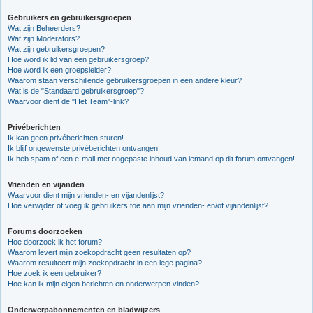
Gebruikers en gebruikersgroepen
Wat zijn Beheerders?
Wat zijn Moderators?
Wat zijn gebruikersgroepen?
Hoe word ik lid van een gebruikersgroep?
Hoe word ik een groepsleider?
Waarom staan verschillende gebruikersgroepen in een andere kleur?
Wat is de "Standaard gebruikersgroep"?
Waarvoor dient de "Het Team"-link?
Privéberichten
Ik kan geen privéberichten sturen!
Ik blijf ongewenste privéberichten ontvangen!
Ik heb spam of een e-mail met ongepaste inhoud van iemand op dit forum ontvangen!
Vrienden en vijanden
Waarvoor dient mijn vrienden- en vijandenlijst?
Hoe verwijder of voeg ik gebruikers toe aan mijn vrienden- en/of vijandenlijst?
Forums doorzoeken
Hoe doorzoek ik het forum?
Waarom levert mijn zoekopdracht geen resultaten op?
Waarom resulteert mijn zoekopdracht in een lege pagina?
Hoe zoek ik een gebruiker?
Hoe kan ik mijn eigen berichten en onderwerpen vinden?
Onderwerpabonnementen en bladwijzers