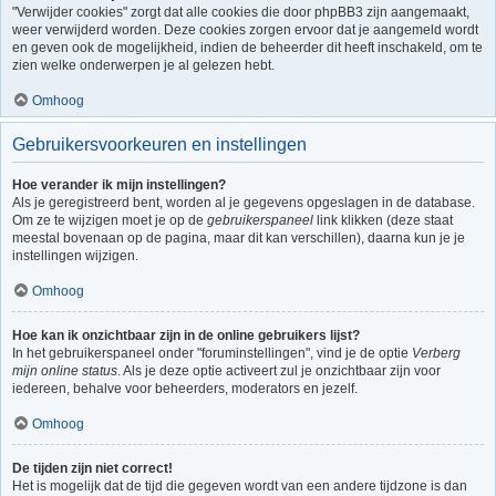
"Verwijder cookies" zorgt dat alle cookies die door phpBB3 zijn aangemaakt,
weer verwijderd worden. Deze cookies zorgen ervoor dat je aangemeld wordt
en geven ook de mogelijkheid, indien de beheerder dit heeft inschakeld, om te
zien welke onderwerpen je al gelezen hebt.
Omhoog
Gebruikersvoorkeuren en instellingen
Hoe verander ik mijn instellingen?
Als je geregistreerd bent, worden al je gegevens opgeslagen in de database.
Om ze te wijzigen moet je op de
gebruikerspaneel
link klikken (deze staat
meestal bovenaan op de pagina, maar dit kan verschillen), daarna kun je je
instellingen wijzigen.
Omhoog
Hoe kan ik onzichtbaar zijn in de online gebruikers lijst?
In het gebruikerspaneel onder "foruminstellingen", vind je de optie
Verberg
mijn online status
. Als je deze optie activeert zul je onzichtbaar zijn voor
iedereen, behalve voor beheerders, moderators en jezelf.
Omhoog
De tijden zijn niet correct!
Het is mogelijk dat de tijd die gegeven wordt van een andere tijdzone is dan