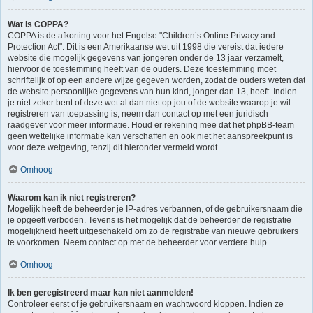
Wat is COPPA?
COPPA is de afkorting voor het Engelse "Children’s Online Privacy and
Protection Act". Dit is een Amerikaanse wet uit 1998 die vereist dat iedere
website die mogelijk gegevens van jongeren onder de 13 jaar verzamelt,
hiervoor de toestemming heeft van de ouders. Deze toestemming moet
schriftelijk of op een andere wijze gegeven worden, zodat de ouders weten dat
de website persoonlijke gegevens van hun kind, jonger dan 13, heeft. Indien
je niet zeker bent of deze wet al dan niet op jou of de website waarop je wil
registreren van toepassing is, neem dan contact op met een juridisch
raadgever voor meer informatie. Houd er rekening mee dat het phpBB-team
geen wettelijke informatie kan verschaffen en ook niet het aanspreekpunt is
voor deze wetgeving, tenzij dit hieronder vermeld wordt.
Omhoog
Waarom kan ik niet registreren?
Mogelijk heeft de beheerder je IP-adres verbannen, of de gebruikersnaam die
je opgeeft verboden. Tevens is het mogelijk dat de beheerder de registratie
mogelijkheid heeft uitgeschakeld om zo de registratie van nieuwe gebruikers
te voorkomen. Neem contact op met de beheerder voor verdere hulp.
Omhoog
Ik ben geregistreerd maar kan niet aanmelden!
Controleer eerst of je gebruikersnaam en wachtwoord kloppen. Indien ze