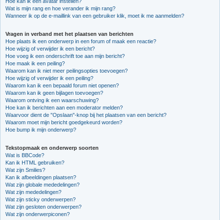
Hoe kan ik een avatar instellen?
Wat is mijn rang en hoe verander ik mijn rang?
Wanneer ik op de e-maillink van een gebruiker klik, moet ik me aanmelden?
Vragen in verband met het plaatsen van berichten
Hoe plaats ik een onderwerp in een forum of maak een reactie?
Hoe wijzig of verwijder ik een bericht?
Hoe voeg ik een onderschrift toe aan mijn bericht?
Hoe maak ik een peiling?
Waarom kan ik niet meer peilingsopties toevoegen?
Hoe wijzig of verwijder ik een peiling?
Waarom kan ik een bepaald forum niet openen?
Waarom kan ik geen bijlagen toevoegen?
Waarom ontving ik een waarschuwing?
Hoe kan ik berichten aan een moderator melden?
Waarvoor dient de "Opslaan"-knop bij het plaatsen van een bericht?
Waarom moet mijn bericht goedgekeurd worden?
Hoe bump ik mijn onderwerp?
Tekstopmaak en onderwerp soorten
Wat is BBCode?
Kan ik HTML gebruiken?
Wat zijn Smilies?
Kan ik afbeeldingen plaatsen?
Wat zijn globale mededelingen?
Wat zijn mededelingen?
Wat zijn sticky onderwerpen?
Wat zijn gesloten onderwerpen?
Wat zijn onderwerpiconen?