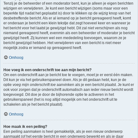
Tenzij je de beheerder of een moderator bent, kun je alleen je eigen berichten
wijzigen en verwijderen. Je kunt een bericht wijzigen (soms maar voor een
beperkte tijd nadat het geplaatst is) door te klikken op de
wijzig
knop van het
desbetreffende bericht. Als er al iemand op je bericht gereageerd heeft, komt
er onderaan je bericht een klein tekstje dat zegt hoeveel keer en wanneer je
het bericht voor het laatst je gewijzigd hebt. Dit zal niet verschijnen als nog
niemand gereageerd heeft, evenmin als een beheerder of moderator je bericht
gewijzigd heeft. Zij kunnen wel een mededeling toevoegen, waarom ze je
bericht gewijzigd hebben. Het verwijderen van een bericht is niet meer
mogelijk zodra er iemand op gereageerd heeft.
Omhoog
Hoe voeg ik een onderschrift toe aan mijn bericht?
Om een onderschrift aan je bericht toe te voegen, moet je er eerst één maken.
Dit kun je via het gebruikerspaneel doen. Als je dit gedaan hebt, kun je de
optie
voeg mijn onderschrift toe
aanvinken als je een bericht plaatst. Je kunt er
ook voor zorgen dat je onderschrift automatisch aan ieder nieuw bericht wordt
toegevoegd. Dit doe je door de bijhorende optie te activeren in het
gebruikerspaneel (het is nog altijd mogelijk om het onderschrift uit te
schakelen als je het bericht plaatst).
Omhoog
Hoe maak ik een peiling?
Een peiling aanmaken is heel gemakkelijk, als je een nieuw onderwerp
aanmaakt (of het eerste bericht in een onderwerp bewerkt en als je daar