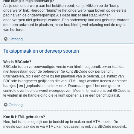
Hoe bump ik mijn onderwerp?
Als je een onderwerp aan het bekijken bent, kan je klikken op de "bump
onderwerp" link. Hierdoor "bump" je het onderwerp naar boven op de eerste
pagina van de onderwerpenlijst. Als deze link er niet staat, kunnen
onderwerpen niet gebumpt worden. Een onderwerp kan ook gebumpt worden
door een antwoord te plaatsen, maar hou hierbij wel rekening met de regels
van het forum.
Omhoog
Tekstopmaak en onderwerp soorten
Wat is BBCode?
BBCode is een vereenvoudigde versie van html, het gebruik ervan is al dan
niet toegestaan door de beheerder (je kunt BBCode ook per bericht
uitschakelen, dit is een optie bij het plaatsen van je bericht). De syntax van
BBCode is ongeveer gelijk aan die van HTML, tags worden tussen vierkante
haakjes [ en ] geplaatst, dus niet < en >. Daarnaast geeft het een grotere
controle over hoe iets wordt weergegeven. Meer informatie omtrent BBCode is
te vinden in de handleiding die je kunt openen als je een bericht plaatst.
Omhoog
Kan ik HTML gebruiken?
Nee, het is niet mogelijk om je bericht op te maken met HTML code. De
meeste opmaak die je via HTML kan toepassen is ook via BBCode mogelijk.