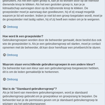
gebruikers. Als het een open groep is, kan je lid worden door op de hiervoor
dienende knop te klikken. Als het een gesloten groep is, kan je je
lidmaatschap aanvragen door op de bijhorende knop te klikken. De
groepsleider moet je aanvraag dan goedkeuren, hij of zij vraagt mogelijk
waarom je lid wil worden. Indien je niet tot een groep toegelaten wordt, moet je
de groepsleider niet lastig vallen, hij of zij heeft een reden om je te weigeren.
Omhoog
Hoe word ik een groepsleider?
Gebruikersgroepen worden door de beheerder gemaakt, deze beslist dus ook
wie de groepsleider is. Als je een gebruikersgroep wil starten, moet je contact
opnemen met de beheerder, dit kan door hem/haar een privébericht te sturen.
Omhoog
Waarom staan verschillende gebruikersgroepen in een andere kleur?
De beheerder kan een kleur aan een gebruikersgroep toegewezen hebben,
dit is om de leden gemakkelijk te herkennen.
Omhoog
Wat is de "Standaard gebruikersgroep"?
Als je lid bent van meerdere gebruikersgroepen, word je standaard
gebruikersgroep gebruikt om je groepskleur en groepsrang te bepalen. De
beheerder kan je de permissies geven om je standaard gebruikersgroep te
wijzigen via het gebruikerspaneel.