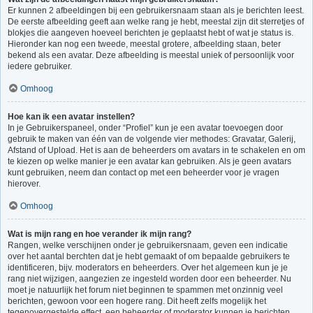
Er kunnen 2 afbeeldingen bij een gebruikersnaam staan als je berichten leest.
De eerste afbeelding geeft aan welke rang je hebt, meestal zijn dit sterretjes of
blokjes die aangeven hoeveel berichten je geplaatst hebt of wat je status is.
Hieronder kan nog een tweede, meestal grotere, afbeelding staan, beter
bekend als een avatar. Deze afbeelding is meestal uniek of persoonlijk voor
iedere gebruiker.
Omhoog
Hoe kan ik een avatar instellen?
In je Gebruikerspaneel, onder “Profiel” kun je een avatar toevoegen door
gebruik te maken van één van de volgende vier methodes: Gravatar, Galerij,
Afstand of Upload. Het is aan de beheerders om avatars in te schakelen en om
te kiezen op welke manier je een avatar kan gebruiken. Als je geen avatars
kunt gebruiken, neem dan contact op met een beheerder voor je vragen
hierover.
Omhoog
Wat is mijn rang en hoe verander ik mijn rang?
Rangen, welke verschijnen onder je gebruikersnaam, geven een indicatie
over het aantal berchten dat je hebt gemaakt of om bepaalde gebruikers te
identificeren, bijv. moderators en beheerders. Over het algemeen kun je je
rang niet wijzigen, aangezien ze ingesteld worden door een beheerder. Nu
moet je natuurlijk het forum niet beginnen te spammen met onzinnig veel
berichten, gewoon voor een hogere rang. Dit heeft zelfs mogelijk het
tegenovergestelde effect, een beheerder of moderator kunnen je berichten