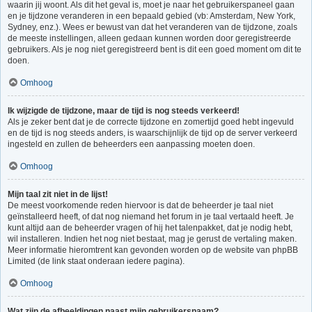
waarin jij woont. Als dit het geval is, moet je naar het gebruikerspaneel gaan
en je tijdzone veranderen in een bepaald gebied (vb: Amsterdam, New York,
Sydney, enz.). Wees er bewust van dat het veranderen van de tijdzone, zoals
de meeste instellingen, alleen gedaan kunnen worden door geregistreerde
gebruikers. Als je nog niet geregistreerd bent is dit een goed moment om dit te
doen.
Omhoog
Ik wijzigde de tijdzone, maar de tijd is nog steeds verkeerd!
Als je zeker bent dat je de correcte tijdzone en zomertijd goed hebt ingevuld
en de tijd is nog steeds anders, is waarschijnlijk de tijd op de server verkeerd
ingesteld en zullen de beheerders een aanpassing moeten doen.
Omhoog
Mijn taal zit niet in de lijst!
De meest voorkomende reden hiervoor is dat de beheerder je taal niet
geïnstalleerd heeft, of dat nog niemand het forum in je taal vertaald heeft. Je
kunt altijd aan de beheerder vragen of hij het talenpakket, dat je nodig hebt,
wil installeren. Indien het nog niet bestaat, mag je gerust de vertaling maken.
Meer informatie hieromtrent kan gevonden worden op de website van phpBB
Limited (de link staat onderaan iedere pagina).
Omhoog
Wat zijn de afbeeldingen naast mijn gebruikersnaam?