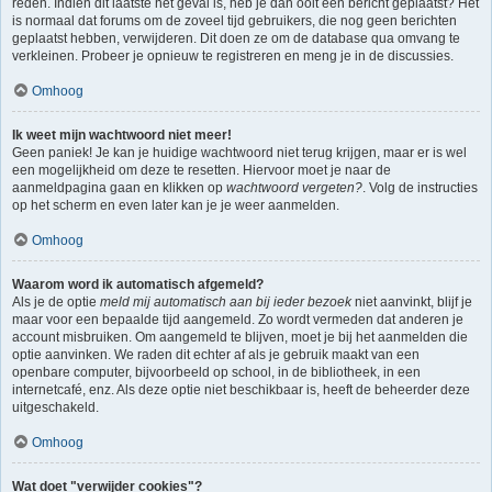
reden. Indien dit laatste het geval is, heb je dan ooit een bericht geplaatst? Het
is normaal dat forums om de zoveel tijd gebruikers, die nog geen berichten
geplaatst hebben, verwijderen. Dit doen ze om de database qua omvang te
verkleinen. Probeer je opnieuw te registreren en meng je in de discussies.
Omhoog
Ik weet mijn wachtwoord niet meer!
Geen paniek! Je kan je huidige wachtwoord niet terug krijgen, maar er is wel
een mogelijkheid om deze te resetten. Hiervoor moet je naar de
aanmeldpagina gaan en klikken op
wachtwoord vergeten?
. Volg de instructies
op het scherm en even later kan je je weer aanmelden.
Omhoog
Waarom word ik automatisch afgemeld?
Als je de optie
meld mij automatisch aan bij ieder bezoek
niet aanvinkt, blijf je
maar voor een bepaalde tijd aangemeld. Zo wordt vermeden dat anderen je
account misbruiken. Om aangemeld te blijven, moet je bij het aanmelden die
optie aanvinken. We raden dit echter af als je gebruik maakt van een
openbare computer, bijvoorbeeld op school, in de bibliotheek, in een
internetcafé, enz. Als deze optie niet beschikbaar is, heeft de beheerder deze
uitgeschakeld.
Omhoog
Wat doet "verwijder cookies"?