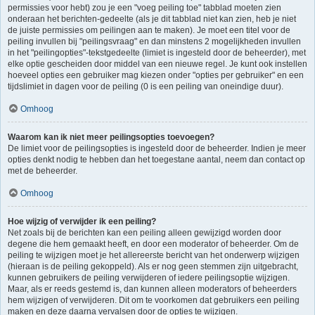
permissies voor hebt) zou je een "voeg peiling toe" tabblad moeten zien
onderaan het berichten-gedeelte (als je dit tabblad niet kan zien, heb je niet
de juiste permissies om peilingen aan te maken). Je moet een titel voor de
peiling invullen bij "peilingsvraag" en dan minstens 2 mogelijkheden invullen
in het "peilingopties"-tekstgedeelte (limiet is ingesteld door de beheerder), met
elke optie gescheiden door middel van een nieuwe regel. Je kunt ook instellen
hoeveel opties een gebruiker mag kiezen onder "opties per gebruiker" en een
tijdslimiet in dagen voor de peiling (0 is een peiling van oneindige duur).
Omhoog
Waarom kan ik niet meer peilingsopties toevoegen?
De limiet voor de peilingsopties is ingesteld door de beheerder. Indien je meer
opties denkt nodig te hebben dan het toegestane aantal, neem dan contact op
met de beheerder.
Omhoog
Hoe wijzig of verwijder ik een peiling?
Net zoals bij de berichten kan een peiling alleen gewijzigd worden door
degene die hem gemaakt heeft, en door een moderator of beheerder. Om de
peiling te wijzigen moet je het allereerste bericht van het onderwerp wijzigen
(hieraan is de peiling gekoppeld). Als er nog geen stemmen zijn uitgebracht,
kunnen gebruikers de peiling verwijderen of iedere peilingsoptie wijzigen.
Maar, als er reeds gestemd is, dan kunnen alleen moderators of beheerders
hem wijzigen of verwijderen. Dit om te voorkomen dat gebruikers een peiling
maken en deze daarna vervalsen door de opties te wijzigen.