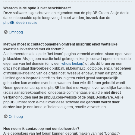
Waarom is de optie X niet beschikbaar?
Deze software is geschreven en eigendom van de phpBB-Groep. Als je denkt
dat een bepaalde optie toegevoegd moet worden, bezoek dan de
phpBB Ideeën sectie
.
Omhoog
Met wie moet ik contact opnemen omtrent misbruik en/of wettelijke
kwesties in verband met dit forum?
Alle beheerders die op de "het team"-pagina vermeld worden, staan open voor
je klachten. Als je geen reactie hebt gekregen, kun je contact opnemen met de
eigenaar van het domein (dmv een
whois lookup
) of, als dit forum op een
gratis host staat (bijvoorbeeld xsbb.nl, nl.forums.cc, dotbb.be, enz.), het beheer
of misbruik-afdeling van de gratis host. Wees je er bewust van dat phpBB
Limited
geen inspraak
heeft en dus in geen enkel geval aansprakelijk
gehouden kan worden over hoe, waar en door wie dit forum gebruikt wordt.
Neem
geen
contact op met phpBB Limited met vragen over wettelijke kwesties
(zoals aanspreekbaarheid, ongepaste commentaar, enz.) die
niet direct
verband
houden met de phpBB.com-website of de phpBB-software. Als je
phpBB Limited toch e-mailt over deze software die
gebruikt wordt door
derden
kun je een korte, of helemaal geen, reactie verwachten.
Omhoog
Hoe neem ik contact op met een beheerder?
Alle gebruikers van het forum kunnen gebruik maken van het “Contact”-