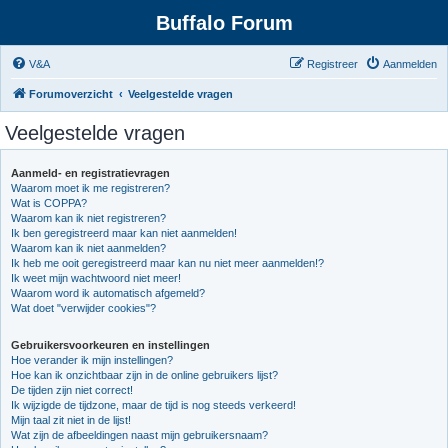
Buffalo Forum
V&A
Registreer
Aanmelden
Forumoverzicht
Veelgestelde vragen
Veelgestelde vragen
Aanmeld- en registratievragen
Waarom moet ik me registreren?
Wat is COPPA?
Waarom kan ik niet registreren?
Ik ben geregistreerd maar kan niet aanmelden!
Waarom kan ik niet aanmelden?
Ik heb me ooit geregistreerd maar kan nu niet meer aanmelden!?
Ik weet mijn wachtwoord niet meer!
Waarom word ik automatisch afgemeld?
Wat doet "verwijder cookies"?
Gebruikersvoorkeuren en instellingen
Hoe verander ik mijn instellingen?
Hoe kan ik onzichtbaar zijn in de online gebruikers lijst?
De tijden zijn niet correct!
Ik wijzigde de tijdzone, maar de tijd is nog steeds verkeerd!
Mijn taal zit niet in de lijst!
Wat zijn de afbeeldingen naast mijn gebruikersnaam?