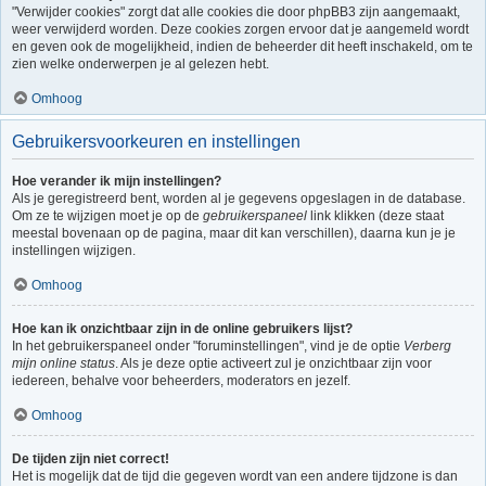
"Verwijder cookies" zorgt dat alle cookies die door phpBB3 zijn aangemaakt,
weer verwijderd worden. Deze cookies zorgen ervoor dat je aangemeld wordt
en geven ook de mogelijkheid, indien de beheerder dit heeft inschakeld, om te
zien welke onderwerpen je al gelezen hebt.
Omhoog
Gebruikersvoorkeuren en instellingen
Hoe verander ik mijn instellingen?
Als je geregistreerd bent, worden al je gegevens opgeslagen in de database.
Om ze te wijzigen moet je op de
gebruikerspaneel
link klikken (deze staat
meestal bovenaan op de pagina, maar dit kan verschillen), daarna kun je je
instellingen wijzigen.
Omhoog
Hoe kan ik onzichtbaar zijn in de online gebruikers lijst?
In het gebruikerspaneel onder "foruminstellingen", vind je de optie
Verberg
mijn online status
. Als je deze optie activeert zul je onzichtbaar zijn voor
iedereen, behalve voor beheerders, moderators en jezelf.
Omhoog
De tijden zijn niet correct!
Het is mogelijk dat de tijd die gegeven wordt van een andere tijdzone is dan