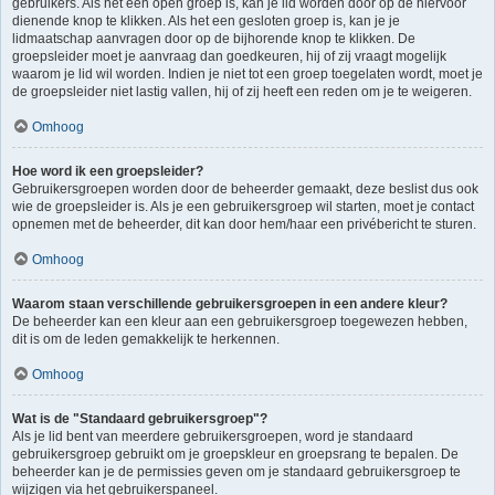
gebruikers. Als het een open groep is, kan je lid worden door op de hiervoor
dienende knop te klikken. Als het een gesloten groep is, kan je je
lidmaatschap aanvragen door op de bijhorende knop te klikken. De
groepsleider moet je aanvraag dan goedkeuren, hij of zij vraagt mogelijk
waarom je lid wil worden. Indien je niet tot een groep toegelaten wordt, moet je
de groepsleider niet lastig vallen, hij of zij heeft een reden om je te weigeren.
Omhoog
Hoe word ik een groepsleider?
Gebruikersgroepen worden door de beheerder gemaakt, deze beslist dus ook
wie de groepsleider is. Als je een gebruikersgroep wil starten, moet je contact
opnemen met de beheerder, dit kan door hem/haar een privébericht te sturen.
Omhoog
Waarom staan verschillende gebruikersgroepen in een andere kleur?
De beheerder kan een kleur aan een gebruikersgroep toegewezen hebben,
dit is om de leden gemakkelijk te herkennen.
Omhoog
Wat is de "Standaard gebruikersgroep"?
Als je lid bent van meerdere gebruikersgroepen, word je standaard
gebruikersgroep gebruikt om je groepskleur en groepsrang te bepalen. De
beheerder kan je de permissies geven om je standaard gebruikersgroep te
wijzigen via het gebruikerspaneel.