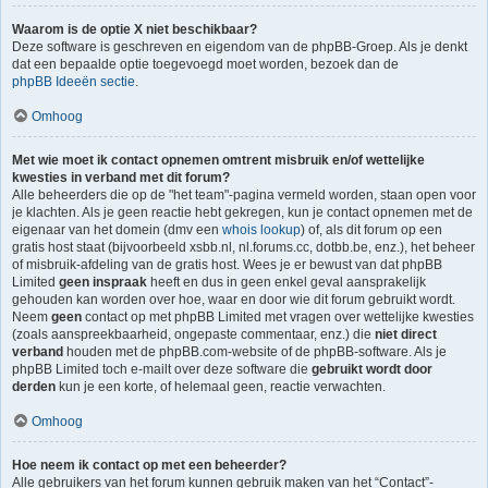
Waarom is de optie X niet beschikbaar?
Deze software is geschreven en eigendom van de phpBB-Groep. Als je denkt
dat een bepaalde optie toegevoegd moet worden, bezoek dan de
phpBB Ideeën sectie
.
Omhoog
Met wie moet ik contact opnemen omtrent misbruik en/of wettelijke
kwesties in verband met dit forum?
Alle beheerders die op de "het team"-pagina vermeld worden, staan open voor
je klachten. Als je geen reactie hebt gekregen, kun je contact opnemen met de
eigenaar van het domein (dmv een
whois lookup
) of, als dit forum op een
gratis host staat (bijvoorbeeld xsbb.nl, nl.forums.cc, dotbb.be, enz.), het beheer
of misbruik-afdeling van de gratis host. Wees je er bewust van dat phpBB
Limited
geen inspraak
heeft en dus in geen enkel geval aansprakelijk
gehouden kan worden over hoe, waar en door wie dit forum gebruikt wordt.
Neem
geen
contact op met phpBB Limited met vragen over wettelijke kwesties
(zoals aanspreekbaarheid, ongepaste commentaar, enz.) die
niet direct
verband
houden met de phpBB.com-website of de phpBB-software. Als je
phpBB Limited toch e-mailt over deze software die
gebruikt wordt door
derden
kun je een korte, of helemaal geen, reactie verwachten.
Omhoog
Hoe neem ik contact op met een beheerder?
Alle gebruikers van het forum kunnen gebruik maken van het “Contact”-