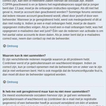
correct zijn, kan één of meerdere zaken hiervan de oorzaak zijn. Indien
COPPA geactiveerd is en je tijdens het registratieproces opgaf dat je jonger
bent dan 13 jaar, moet je de ontvangen instructies opvolgen. Als dit niet het
geval is, moet je account dan geactiveerd worden? Sommige forums vereisen
dat iedere nieuwe account geactiveerd wordt, ofwel door jezelf of door een
beheerder. Wanneer je je geregistreerd hebt, werd ook medegedeeld of dit al
dan niet nodig is. Indien je een e-mail ontvangen hebt, moet je de daarin
opgegeven instructies volgen. Als je nooit een e-mail ontvangen hebt, was het
opgegeven e-mailadres dan wel juist? Één van de redenen van activatie is om
het aantal valse accounts te doen dalen. Als je zeker bent dat je e-mailadres
correct was, neem dan contact op met de beheerder.
Omhoog
Waarom kan ik niet aanmelden?
Er zijn verschillende redenen mogelijk waarom je dit probleem hebt.
Controleer eerst of je gebruikersnaam en wachtwoord kloppen. Indien ze
correct zijn, kun je contact opnemen met de beheerder om er zeker van te zijn
dat je niet verbannen bent. Het is ook mogelijk dat de forumconfiguratie fout is,
dan moet dit door de beheerder opgelost worden.
Omhoog
Ik heb me ooit geregistreerd maar kan nu niet meer aanmelden!?
De meest voorkomende oorzaken hiervoor zijn: je gaf een verkeerde
gebruikersnaam of wachtwoord op (controleer de e-mail met je registratie
gegevens) of een beheerder heeft je account verwijderd om één of andere