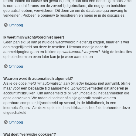
reden. Indien dit laatste het geval is, heb je dan ooit een bericht geplaatst? Het
is normaal dat forums om de zoveel tijd gebruikers, die nog geen berichten
geplaatst hebben, verwijderen. Dit doen ze om de database qua omvang te
verkleinen. Probeer je opnieuw te registreren en meng je in de discussies.
Omhoog
Ik weet mijn wachtwoord niet meer!
Geen paniek! Je kan je huidige wachtwoord niet terug krijgen, maar er is wel
een mogelijkheid om deze te resetten. Hiervoor moet je naar de
aanmeldpagina gaan en klikken op
wachtwoord vergeten?
. Volg de instructies
op het scherm en even later kan je je weer aanmelden.
Omhoog
Waarom word ik automatisch afgemeld?
Als je de optie
meld mij automatisch aan bij ieder bezoek
niet aanvinkt, blijf je
maar voor een bepaalde tijd aangemeld. Zo wordt vermeden dat anderen je
account misbruiken. Om aangemeld te blijven, moet je bij het aanmelden die
optie aanvinken. We raden dit echter af als je gebruik maakt van een
openbare computer, bijvoorbeeld op school, in de bibliotheek, in een
internetcafé, enz. Als deze optie niet beschikbaar is, heeft de beheerder deze
uitgeschakeld.
Omhoog
Wat doet "verwijder cookies"?