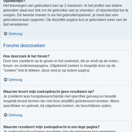
vijandenlijst?
Het toevoegen van gebruikers kan op 2 manieren. In het profiel van iedere
gebruiker staat een link om de gebruiker aan je vrienden- of vijandenlijst toe te
voegen. De tweede manier is via het gebruikerspaneel, je moet dan een
gebruikersnaam opgeven. Op dezelfde pagina kun je gebruikers weer van de
lijst verwijderen.
Omhoog
Forums doorzoeken
Hoe doorzoek ik het forum?
Door een zoekterm op te geven in het zoekveld, die je vindt op de index-,
forum- en onderwerppagina. Uitgebreid zoeken is mogelijk door op de
"zoeken" link te klikken, deze vind je op iedere pagina.
Omhoog
Waarom levert mijn zoekopdracht geen resultaten op?
Je zoekterm was hoogstwaarschijnlijk niet specifiek genoeg en bevatte
mogelijk teveel termen die niet door phpBB3 geïndexeerd worden. Wees
specifieker en gebruik, bij uitgebreid zoeken, de beschikbare opties.
Omhoog
Waarom resulteert mijn zoekopdracht in een lege pagina?
Je zoekopdracht gaf meer resultaten dan de webserver kon verwerken.