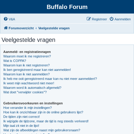
Buffalo Forum
V&A
Registreer
Aanmelden
Forumoverzicht
Veelgestelde vragen
Veelgestelde vragen
Aanmeld- en registratievragen
Waarom moet ik me registreren?
Wat is COPPA?
Waarom kan ik niet registreren?
Ik ben geregistreerd maar kan niet aanmelden!
Waarom kan ik niet aanmelden?
Ik heb me ooit geregistreerd maar kan nu niet meer aanmelden!?
Ik weet mijn wachtwoord niet meer!
Waarom word ik automatisch afgemeld?
Wat doet "verwijder cookies"?
Gebruikersvoorkeuren en instellingen
Hoe verander ik mijn instellingen?
Hoe kan ik onzichtbaar zijn in de online gebruikers lijst?
De tijden zijn niet correct!
Ik wijzigde de tijdzone, maar de tijd is nog steeds verkeerd!
Mijn taal zit niet in de lijst!
Wat zijn de afbeeldingen naast mijn gebruikersnaam?