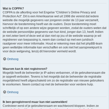
Wat is COPPA?
COPPA is de afkorting voor het Engelse "Children’s Online Privacy and
Protection Act". Dit is een Amerikaanse wet uit 1998 die vereist dat iedere
website die mogelijk gegevens van jongeren onder de 13 jaar verzamelt,
hiervoor de toestemming heeft van de ouders. Deze toestemming moet
schriftelijk of op een andere wijze gegeven worden, zodat de ouders weten dat
de website persoonlijke gegevens van hun kind, jonger dan 13, heeft. Indien
je niet zeker bent of deze wet al dan niet op jou of de website waarop je wil
registreren van toepassing is, neem dan contact op met een juridisch
raadgever voor meer informatie. Houd er rekening mee dat het phpBB-team
geen wettelijke informatie kan verschaffen en ook niet het aanspreekpunt is
voor deze wetgeving, tenzij dit hieronder vermeld wordt.
Omhoog
Waarom kan ik niet registreren?
Mogelijk heeft de beheerder je IP-adres verbannen, of de gebruikersnaam die
je opgeeft verboden. Tevens is het mogelijk dat de beheerder de registratie
mogelijkheid heeft uitgeschakeld om zo de registratie van nieuwe gebruikers
te voorkomen. Neem contact op met de beheerder voor verdere hulp.
Omhoog
Ik ben geregistreerd maar kan niet aanmelden!
Controleer eerst of je gebruikersnaam en wachtwoord kloppen. Indien ze