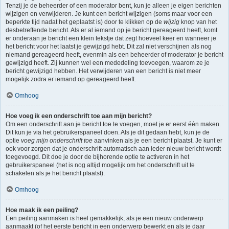
Tenzij je de beheerder of een moderator bent, kun je alleen je eigen berichten
wijzigen en verwijderen. Je kunt een bericht wijzigen (soms maar voor een
beperkte tijd nadat het geplaatst is) door te klikken op de
wijzig
knop van het
desbetreffende bericht. Als er al iemand op je bericht gereageerd heeft, komt
er onderaan je bericht een klein tekstje dat zegt hoeveel keer en wanneer je
het bericht voor het laatst je gewijzigd hebt. Dit zal niet verschijnen als nog
niemand gereageerd heeft, evenmin als een beheerder of moderator je bericht
gewijzigd heeft. Zij kunnen wel een mededeling toevoegen, waarom ze je
bericht gewijzigd hebben. Het verwijderen van een bericht is niet meer
mogelijk zodra er iemand op gereageerd heeft.
Omhoog
Hoe voeg ik een onderschrift toe aan mijn bericht?
Om een onderschrift aan je bericht toe te voegen, moet je er eerst één maken.
Dit kun je via het gebruikerspaneel doen. Als je dit gedaan hebt, kun je de
optie
voeg mijn onderschrift toe
aanvinken als je een bericht plaatst. Je kunt er
ook voor zorgen dat je onderschrift automatisch aan ieder nieuw bericht wordt
toegevoegd. Dit doe je door de bijhorende optie te activeren in het
gebruikerspaneel (het is nog altijd mogelijk om het onderschrift uit te
schakelen als je het bericht plaatst).
Omhoog
Hoe maak ik een peiling?
Een peiling aanmaken is heel gemakkelijk, als je een nieuw onderwerp
aanmaakt (of het eerste bericht in een onderwerp bewerkt en als je daar