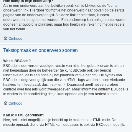
Hoe bump ik mijn onderwerp?
Als je een onderwerp aan het bekijken bent, kan je klikken op de "bump
onderwerp" link. Hierdoor "bump" je het onderwerp naar boven op de eerste
pagina van de onderwerpenlijst. Als deze link er niet staat, kunnen
onderwerpen niet gebumpt worden. Een onderwerp kan ook gebumpt worden
door een antwoord te plaatsen, maar hou hierbij wel rekening met de regels
van het forum.
Omhoog
Tekstopmaak en onderwerp soorten
Wat is BBCode?
BBCode is een vereenvoudigde versie van html, het gebruik ervan is al dan
niet toegestaan door de beheerder (je kunt BBCode ook per bericht
uitschakelen, dit is een optie bij het plaatsen van je bericht). De syntax van
BBCode is ongeveer gelijk aan die van HTML, tags worden tussen vierkante
haakjes [ en ] geplaatst, dus niet < en >. Daarnaast geeft het een grotere
controle over hoe iets wordt weergegeven. Meer informatie omtrent BBCode is
te vinden in de handleiding die je kunt openen als je een bericht plaatst.
Omhoog
Kan ik HTML gebruiken?
Nee, het is niet mogelijk om je bericht op te maken met HTML code. De
meeste opmaak die je via HTML kan toepassen is ook via BBCode mogelijk.