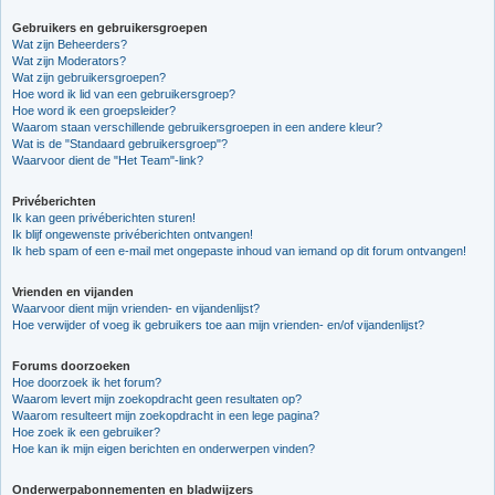
Gebruikers en gebruikersgroepen
Wat zijn Beheerders?
Wat zijn Moderators?
Wat zijn gebruikersgroepen?
Hoe word ik lid van een gebruikersgroep?
Hoe word ik een groepsleider?
Waarom staan verschillende gebruikersgroepen in een andere kleur?
Wat is de "Standaard gebruikersgroep"?
Waarvoor dient de "Het Team"-link?
Privéberichten
Ik kan geen privéberichten sturen!
Ik blijf ongewenste privéberichten ontvangen!
Ik heb spam of een e-mail met ongepaste inhoud van iemand op dit forum ontvangen!
Vrienden en vijanden
Waarvoor dient mijn vrienden- en vijandenlijst?
Hoe verwijder of voeg ik gebruikers toe aan mijn vrienden- en/of vijandenlijst?
Forums doorzoeken
Hoe doorzoek ik het forum?
Waarom levert mijn zoekopdracht geen resultaten op?
Waarom resulteert mijn zoekopdracht in een lege pagina?
Hoe zoek ik een gebruiker?
Hoe kan ik mijn eigen berichten en onderwerpen vinden?
Onderwerpabonnementen en bladwijzers