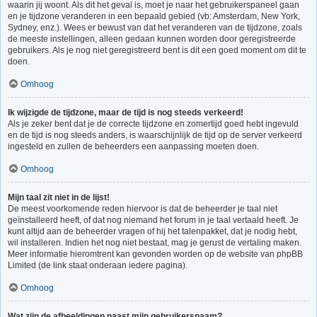
waarin jij woont. Als dit het geval is, moet je naar het gebruikerspaneel gaan
en je tijdzone veranderen in een bepaald gebied (vb: Amsterdam, New York,
Sydney, enz.). Wees er bewust van dat het veranderen van de tijdzone, zoals
de meeste instellingen, alleen gedaan kunnen worden door geregistreerde
gebruikers. Als je nog niet geregistreerd bent is dit een goed moment om dit te
doen.
Omhoog
Ik wijzigde de tijdzone, maar de tijd is nog steeds verkeerd!
Als je zeker bent dat je de correcte tijdzone en zomertijd goed hebt ingevuld
en de tijd is nog steeds anders, is waarschijnlijk de tijd op de server verkeerd
ingesteld en zullen de beheerders een aanpassing moeten doen.
Omhoog
Mijn taal zit niet in de lijst!
De meest voorkomende reden hiervoor is dat de beheerder je taal niet
geïnstalleerd heeft, of dat nog niemand het forum in je taal vertaald heeft. Je
kunt altijd aan de beheerder vragen of hij het talenpakket, dat je nodig hebt,
wil installeren. Indien het nog niet bestaat, mag je gerust de vertaling maken.
Meer informatie hieromtrent kan gevonden worden op de website van phpBB
Limited (de link staat onderaan iedere pagina).
Omhoog
Wat zijn de afbeeldingen naast mijn gebruikersnaam?