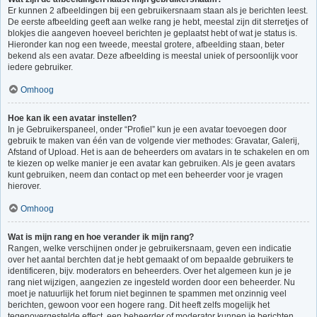
Er kunnen 2 afbeeldingen bij een gebruikersnaam staan als je berichten leest.
De eerste afbeelding geeft aan welke rang je hebt, meestal zijn dit sterretjes of
blokjes die aangeven hoeveel berichten je geplaatst hebt of wat je status is.
Hieronder kan nog een tweede, meestal grotere, afbeelding staan, beter
bekend als een avatar. Deze afbeelding is meestal uniek of persoonlijk voor
iedere gebruiker.
Omhoog
Hoe kan ik een avatar instellen?
In je Gebruikerspaneel, onder “Profiel” kun je een avatar toevoegen door
gebruik te maken van één van de volgende vier methodes: Gravatar, Galerij,
Afstand of Upload. Het is aan de beheerders om avatars in te schakelen en om
te kiezen op welke manier je een avatar kan gebruiken. Als je geen avatars
kunt gebruiken, neem dan contact op met een beheerder voor je vragen
hierover.
Omhoog
Wat is mijn rang en hoe verander ik mijn rang?
Rangen, welke verschijnen onder je gebruikersnaam, geven een indicatie
over het aantal berchten dat je hebt gemaakt of om bepaalde gebruikers te
identificeren, bijv. moderators en beheerders. Over het algemeen kun je je
rang niet wijzigen, aangezien ze ingesteld worden door een beheerder. Nu
moet je natuurlijk het forum niet beginnen te spammen met onzinnig veel
berichten, gewoon voor een hogere rang. Dit heeft zelfs mogelijk het
tegenovergestelde effect, een beheerder of moderator kunnen je berichten