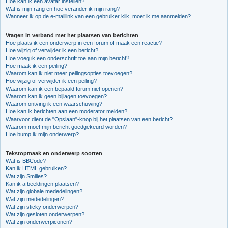
Hoe kan ik een avatar instellen?
Wat is mijn rang en hoe verander ik mijn rang?
Wanneer ik op de e-maillink van een gebruiker klik, moet ik me aanmelden?
Vragen in verband met het plaatsen van berichten
Hoe plaats ik een onderwerp in een forum of maak een reactie?
Hoe wijzig of verwijder ik een bericht?
Hoe voeg ik een onderschrift toe aan mijn bericht?
Hoe maak ik een peiling?
Waarom kan ik niet meer peilingsopties toevoegen?
Hoe wijzig of verwijder ik een peiling?
Waarom kan ik een bepaald forum niet openen?
Waarom kan ik geen bijlagen toevoegen?
Waarom ontving ik een waarschuwing?
Hoe kan ik berichten aan een moderator melden?
Waarvoor dient de "Opslaan"-knop bij het plaatsen van een bericht?
Waarom moet mijn bericht goedgekeurd worden?
Hoe bump ik mijn onderwerp?
Tekstopmaak en onderwerp soorten
Wat is BBCode?
Kan ik HTML gebruiken?
Wat zijn Smilies?
Kan ik afbeeldingen plaatsen?
Wat zijn globale mededelingen?
Wat zijn mededelingen?
Wat zijn sticky onderwerpen?
Wat zijn gesloten onderwerpen?
Wat zijn onderwerpiconen?