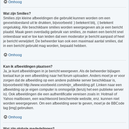
Omhoog
Wat zijn Smilies?
Smilies zijn kleine afbeeldingen die gebruikt kunnen worden om een
gevoelstoestand uit te drukken, bijvoorbeeld :) betekent blij, :( betekent
ongelukkig. Alle beschikbare smilies worden weergegeven als je een bericht
plaatst. Maak geen overdadig gebruik van smilies, ze maken een bericht snel
onleesbaar wat er toe kan leiden dat een moderator je bericht aanpast of heel
je bericht verwijdert. De beheerder kan ook een maximaal aantal smilies, dat
in een bericht gebruikt mag worden, bepaald hebben.
Omhoog
Kan ik afbeeldingen plaatsen?
Ja, je kunt afbeeldingen in je bericht weergeven. Als de beheerder bijlagen
toelaat kun je een afbeelding naar het forum uploaden. Anders moet je er voor
zorgen dat de afbeelding op een andere publieke server beschikbaar is,
bijvoorbeeld http://www.voorbeeld.com/mijn_afbeelding.gif. Linken naar een
afbeelding op je eigen computer is onmogelijk (tenzij het een publieke server
is). Ook afbeeldingen die een authentificatie vereisen zoals in: Hotmail of
Yahoo mailboxen, een wachtwoord beschermde website, enz. kunnen niet
worden weergegeven. Om een afbeelding weer te geven, moet je de BBCode
tag [img] gebruiken.
Omhoog
Wat zijn globale mededelingen?