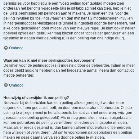
permissies voor hebt) zou je een "voeg peiling toe" tabblad moeten zien
onderaan het berichten-gedeelte (als je dit tabblad niet kan zien, heb je niet
de juiste permissies om peilingen aan te maken). Je moet een titel voor de
peiling invullen bij "peilingsvraag" en dan minstens 2 mogelijkheden invullen
in het "peilingopties"-tekstgedeelte (limiet is ingesteld door de beheerder), met
elke optie gescheiden door middel van een nieuwe regel. Je kunt ook instellen
hoeveel opties een gebruiker mag kiezen onder "opties per gebruiker" en een
tijdslimiet in dagen voor de peiling (0 is een peiling van oneindige duur).
Omhoog
Waarom kan ik niet meer peilingsopties toevoegen?
De limiet voor de peilingsopties is ingesteld door de beheerder. Indien je meer
opties denkt nodig te hebben dan het toegestane aantal, neem dan contact op
met de beheerder.
Omhoog
Hoe wijzig of verwijder ik een peiling?
Net zoals bij de berichten kan een peiling alleen gewijzigd worden door
degene die hem gemaakt heeft, en door een moderator of beheerder. Om de
peiling te wijzigen moet je het allereerste bericht van het onderwerp wijzigen
(hieraan is de peiling gekoppeld). Als er nog geen stemmen zijn uitgebracht,
kunnen gebruikers de peiling verwijderen of iedere peilingsoptie wijzigen.
Maar, als er reeds gestemd is, dan kunnen alleen moderators of beheerders
hem wijzigen of verwijderen. Dit om te voorkomen dat gebruikers een peiling
maken en deze daarna vervalsen door de opties te wijzigen.