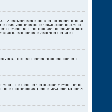
OPPA geactiveerd is en je tijdens het registratieproces opgaf
ommige forums vereisen dat iedere nieuwe account geactiveerd
 e-mail ontvangen hebt, moet je de daarin opgegeven instructies
lse accounts te doen dalen. Als je zeker bent dat je e-
rect zijn, kun je contact opnemen met de beheerder om er
egevens) of een beheerder heeft je account verwijderd om één
e nog geen berichten geplaatst hebben, verwijderen. Dit doen ze