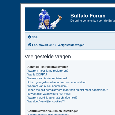
Buffalo Forum
De online community voor alle Buffal
V&A
Forumoverzicht
Veelgestelde vragen
Veelgestelde vragen
Aanmeld- en registratievragen
Waarom moet ik me registreren?
Wat is COPPA?
Waarom kan ik niet registreren?
Ik ben geregistreerd maar kan niet aanmelden!
Waarom kan ik niet aanmelden?
Ik heb me ooit geregistreerd maar kan nu niet meer aanmelden!?
Ik weet mijn wachtwoord niet meer!
Waarom word ik automatisch afgemeld?
Wat doet "verwijder cookies"?
Gebruikersvoorkeuren en instellingen
Hoe verander ik mijn instellingen?