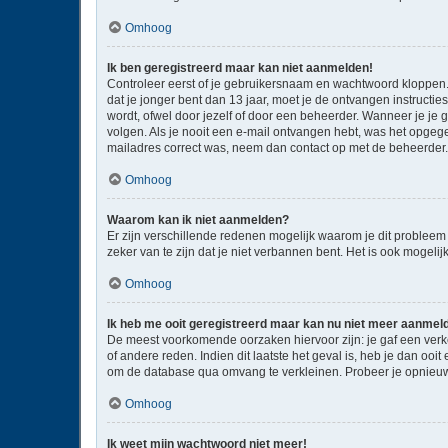
Omhoog
Ik ben geregistreerd maar kan niet aanmelden!
Controleer eerst of je gebruikersnaam en wachtwoord kloppen. I
dat je jonger bent dan 13 jaar, moet je de ontvangen instructi
wordt, ofwel door jezelf of door een beheerder. Wanneer je je 
volgen. Als je nooit een e-mail ontvangen hebt, was het opgege
mailadres correct was, neem dan contact op met de beheerder.
Omhoog
Waarom kan ik niet aanmelden?
Er zijn verschillende redenen mogelijk waarom je dit probleem
zeker van te zijn dat je niet verbannen bent. Het is ook mogeli
Omhoog
Ik heb me ooit geregistreerd maar kan nu niet meer aanmel
De meest voorkomende oorzaken hiervoor zijn: je gaf een verk
of andere reden. Indien dit laatste het geval is, heb je dan oo
om de database qua omvang te verkleinen. Probeer je opnieuw 
Omhoog
Ik weet mijn wachtwoord niet meer!