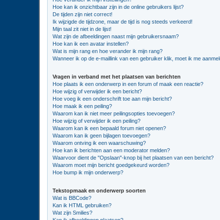
Hoe kan ik onzichtbaar zijn in de online gebruikers lijst?
De tijden zijn niet correct!
Ik wijzigde de tijdzone, maar de tijd is nog steeds verkeerd!
Mijn taal zit niet in de lijst!
Wat zijn de afbeeldingen naast mijn gebruikersnaam?
Hoe kan ik een avatar instellen?
Wat is mijn rang en hoe verander ik mijn rang?
Wanneer ik op de e-maillink van een gebruiker klik, moet ik me aanme
Vragen in verband met het plaatsen van berichten
Hoe plaats ik een onderwerp in een forum of maak een reactie?
Hoe wijzig of verwijder ik een bericht?
Hoe voeg ik een onderschrift toe aan mijn bericht?
Hoe maak ik een peiling?
Waarom kan ik niet meer peilingsopties toevoegen?
Hoe wijzig of verwijder ik een peiling?
Waarom kan ik een bepaald forum niet openen?
Waarom kan ik geen bijlagen toevoegen?
Waarom ontving ik een waarschuwing?
Hoe kan ik berichten aan een moderator melden?
Waarvoor dient de "Opslaan"-knop bij het plaatsen van een bericht?
Waarom moet mijn bericht goedgekeurd worden?
Hoe bump ik mijn onderwerp?
Tekstopmaak en onderwerp soorten
Wat is BBCode?
Kan ik HTML gebruiken?
Wat zijn Smilies?