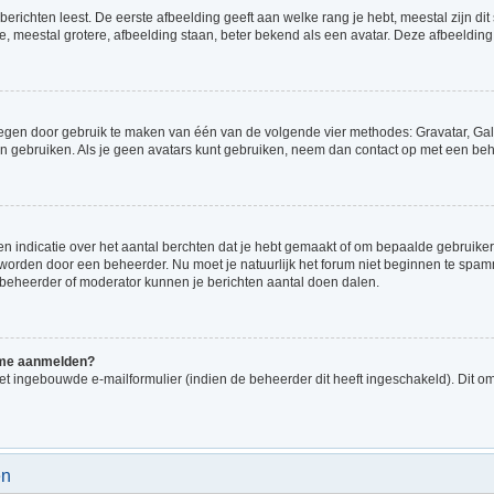
richten leest. De eerste afbeelding geeft aan welke rang je hebt, meestal zijn dit 
e, meestal grotere, afbeelding staan, beter bekend als een avatar. Deze afbeelding 
voegen door gebruik te maken van één van de volgende vier methodes: Gravatar, Gale
n gebruiken. Als je geen avatars kunt gebruiken, neem dan contact op met een beh
indicatie over het aantal berchten dat je hebt gemaakt of om bepaalde gebruikers 
d worden door een beheerder. Nu moet je natuurlijk het forum niet beginnen te sp
en beheerder of moderator kunnen je berichten aantal doen dalen.
k me aanmelden?
t ingebouwde e-mailformulier (indien de beheerder dit heeft ingeschakeld). Dit o
en