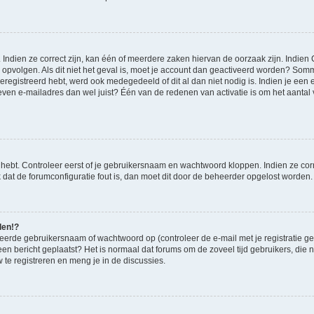
ndien ze correct zijn, kan één of meerdere zaken hiervan de oorzaak zijn. Indien C
es opvolgen. Als dit niet het geval is, moet je account dan geactiveerd worden? S
geregistreerd hebt, werd ook medegedeeld of dit al dan niet nodig is. Indien je een
ven e-mailadres dan wel juist? Één van de redenen van activatie is om het aantal va
 hebt. Controleer eerst of je gebruikersnaam en wachtwoord kloppen. Indien ze cor
jk dat de forumconfiguratie fout is, dan moet dit door de beheerder opgelost worden.
den!?
eerde gebruikersnaam of wachtwoord op (controleer de e-mail met je registratie g
it een bericht geplaatst? Het is normaal dat forums om de zoveel tijd gebruikers, di
te registreren en meng je in de discussies.