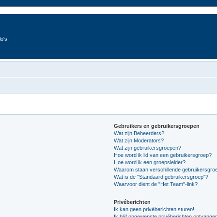
o's!
Gebruikers en gebruikersgroepen
Wat zijn Beheerders?
Wat zijn Moderators?
Wat zijn gebruikersgroepen?
Hoe word ik lid van een gebruikersgroep?
Hoe word ik een groepsleider?
Waarom staan verschillende gebruikersgroe
Wat is de "Standaard gebruikersgroep"?
Waarvoor dient de "Het Team"-link?
Privéberichten
Ik kan geen privéberichten sturen!
Ik blijf ongewenste privéberichten ontvange