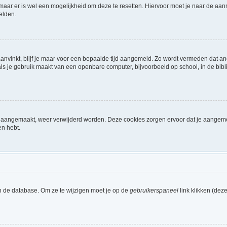
 maar er is wel een mogelijkheid om deze te resetten. Hiervoor moet je naar de a
elden.
aanvinkt, blijf je maar voor een bepaalde tijd aangemeld. Zo wordt vermeden dat a
ls je gebruik maakt van een openbare computer, bijvoorbeeld op school, in de biblio
ijn aangemaakt, weer verwijderd worden. Deze cookies zorgen ervoor dat je aangem
en hebt.
n de database. Om ze te wijzigen moet je op de
gebruikerspaneel
link klikken (dez