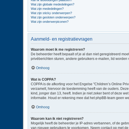
Kan ik afbeeldingen plaatsen?
Wat zijn globale mededelingen?
Wat zijn mededelingen?
Wat zijn sticky onderwerpen?
Wat zijn gesloten onderwerpen?
Wat zijn onderwerpiconen?
Aanmeld- en registratievragen
Waarom moet ik me registreren?
De beheerder heeft bepaalt of je al dan niet geregistreerd moe
privéberichten sturen, andere gebruikers e-mailen, lid worden
Omhoog
Wat is COPPA?
COPPA is de afkorting voor het Engelse "Children’s Online Priv
verzamelt, hiervoor de toestemming heeft van de ouders. Deze
kind, jonger dan 13, heeft. Indien je niet zeker bent of deze w
informatie. Houd er rekening mee dat het phpBB-team geen wette
Omhoog
Waarom kan ik niet registreren?
Mogelijk heeft de beheerder je IP-adres verbannen, of de gebru
van nieuwe gebruikers te voorkomen. Neem contact op met de 