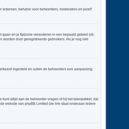
voor iedereen, behalve voor beheerders, moderators en jezelf.
neel gaan en je tijdzone veranderen in een bepaald gebied (vb:
 worden door geregistreerde gebruikers. Als je nog niet
er verkeerd ingesteld en zullen de beheerders een aanpassing
 kunt altijd aan de beheerder vragen of hij het talenpakket, dat
p de website van phpBB Limited (de link staat onderaan iedere