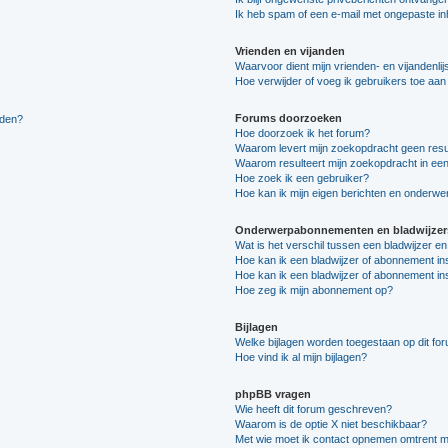
Ik heb spam of een e-mail met ongepaste i
Vrienden en vijanden
Waarvoor dient mijn vrienden- en vijandenlij
Hoe verwijder of voeg ik gebruikers toe aan m
Forums doorzoeken
lden?
Hoe doorzoek ik het forum?
Waarom levert mijn zoekopdracht geen resu
Waarom resulteert mijn zoekopdracht in een
Hoe zoek ik een gebruiker?
Hoe kan ik mijn eigen berichten en onderw
Onderwerpabonnementen en bladwijzer
Wat is het verschil tussen een bladwijzer 
Hoe kan ik een bladwijzer of abonnement in
Hoe kan ik een bladwijzer of abonnement ins
Hoe zeg ik mijn abonnement op?
Bijlagen
Welke bijlagen worden toegestaan op dit fo
Hoe vind ik al mijn bijlagen?
phpBB vragen
Wie heeft dit forum geschreven?
Waarom is de optie X niet beschikbaar?
Met wie moet ik contact opnemen omtrent mis