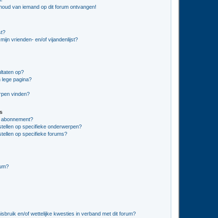
nhoud van iemand op dit forum ontvangen!
st?
ijn vrienden- en/of vijandenlijst?
ltaten op?
 lege pagina?
erpen vinden?
s
en abonnement?
stellen op specifieke onderwerpen?
tellen op specifieke forums?
rum?
bruik en/of wettelijke kwesties in verband met dit forum?