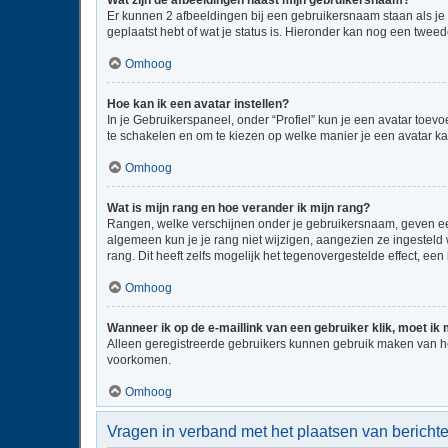
Wat zijn de afbeeldingen naast mijn gebruikersnaam?
Er kunnen 2 afbeeldingen bij een gebruikersnaam staan als je be
geplaatst hebt of wat je status is. Hieronder kan nog een tweed
Omhoog
Hoe kan ik een avatar instellen?
In je Gebruikerspaneel, onder “Profiel” kun je een avatar toe
te schakelen en om te kiezen op welke manier je een avatar ka
Omhoog
Wat is mijn rang en hoe verander ik mijn rang?
Rangen, welke verschijnen onder je gebruikersnaam, geven een 
algemeen kun je je rang niet wijzigen, aangezien ze ingestel
rang. Dit heeft zelfs mogelijk het tegenovergestelde effect, e
Omhoog
Wanneer ik op de e-maillink van een gebruiker klik, moet i
Alleen geregistreerde gebruikers kunnen gebruik maken van he
voorkomen.
Omhoog
Vragen in verband met het plaatsen van bericht