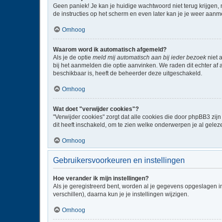
Geen paniek! Je kan je huidige wachtwoord niet terug krijgen,
de instructies op het scherm en even later kan je je weer aanm
Omhoog
Waarom word ik automatisch afgemeld?
Als je de optie
meld mij automatisch aan bij ieder bezoek
niet 
bij het aanmelden die optie aanvinken. We raden dit echter af a
beschikbaar is, heeft de beheerder deze uitgeschakeld.
Omhoog
Wat doet "verwijder cookies"?
"Verwijder cookies" zorgt dat alle cookies die door phpBB3 z
dit heeft inschakeld, om te zien welke onderwerpen je al gelez
Omhoog
Gebruikersvoorkeuren en instellingen
Hoe verander ik mijn instellingen?
Als je geregistreerd bent, worden al je gegevens opgeslagen i
verschillen), daarna kun je je instellingen wijzigen.
Omhoog