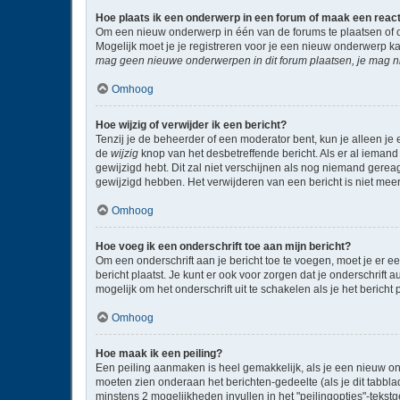
Hoe plaats ik een onderwerp in een forum of maak een reac
Om een nieuw onderwerp in één van de forums te plaatsen of 
Mogelijk moet je je registreren voor je een nieuw onderwerp k
mag geen nieuwe onderwerpen in dit forum plaatsen, je mag ni
Omhoog
Hoe wijzig of verwijder ik een bericht?
Tenzij je de beheerder of een moderator bent, kun je alleen je 
de
wijzig
knop van het desbetreffende bericht. Als er al iemand 
gewijzigd hebt. Dit zal niet verschijnen als nog niemand gere
gewijzigd hebben. Het verwijderen van een bericht is niet mee
Omhoog
Hoe voeg ik een onderschrift toe aan mijn bericht?
Om een onderschrift aan je bericht toe te voegen, moet je er ee
bericht plaatst. Je kunt er ook voor zorgen dat je onderschrift 
mogelijk om het onderschrift uit te schakelen als je het bericht p
Omhoog
Hoe maak ik een peiling?
Een peiling aanmaken is heel gemakkelijk, als je een nieuw on
moeten zien onderaan het berichten-gedeelte (als je dit tabblad 
minstens 2 mogelijkheden invullen in het "peilingopties"-tekst