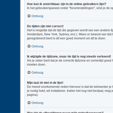
Hoe kan ik onzichtbaar zijn in de online gebruikers lijst?
In het gebruikerspaneel onder "foruminstellingen", vind je de o
Omhoog
De tijden zijn niet correct!
Het is mogelijk dat de tijd die gegeven wordt van een andere ti
Amsterdam, New York, Sydney, enz.). Wees er bewust van dat he
geregistreerd bent is dit een goed moment om dit te doen.
Omhoog
Ik wijzigde de tijdzone, maar de tijd is nog steeds verkeerd!
Als je zeker bent dat je de correcte tijdzone en zomertijd goed
moeten doen.
Omhoog
Mijn taal zit niet in de lijst!
De meest voorkomende reden hiervoor is dat de beheerder je taal
je nodig hebt, wil installeren. Indien het nog niet bestaat, m
pagina).
Omhoog