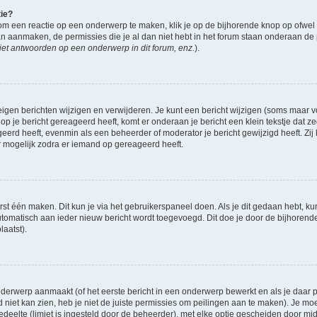
tie?
om een reactie op een onderwerp te maken, klik je op de bijhorende knop op ofwe
an aanmaken, de permissies die je al dan niet hebt in het forum staan onderaan de
et antwoorden op een onderwerp in dit forum, enz.
).
eigen berichten wijzigen en verwijderen. Je kunt een bericht wijzigen (soms maar voo
op je bericht gereageerd heeft, komt er onderaan je bericht een klein tekstje dat ze
ageerd heeft, evenmin als een beheerder of moderator je bericht gewijzigd heeft. 
r mogelijk zodra er iemand op gereageerd heeft.
rst één maken. Dit kun je via het gebruikerspaneel doen. Als je dit gedaan hebt, ku
automatisch aan ieder nieuw bericht wordt toegevoegd. Dit doe je door de bijhorende 
laatst).
derwerp aanmaakt (of het eerste bericht in een onderwerp bewerkt en als je daar pe
niet kan zien, heb je niet de juiste permissies om peilingen aan te maken). Je moet 
gedeelte (limiet is ingesteld door de beheerder), met elke optie gescheiden door mi