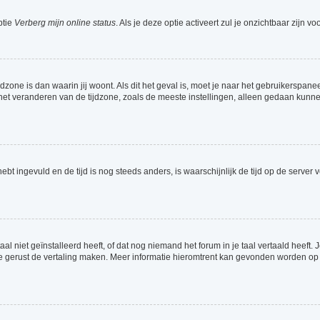
ptie
Verberg mijn online status
. Als je deze optie activeert zul je onzichtbaar zijn 
jdzone is dan waarin jij woont. Als dit het geval is, moet je naar het gebruikerspa
t veranderen van de tijdzone, zoals de meeste instellingen, alleen gedaan kunnen
 hebt ingevuld en de tijd is nog steeds anders, is waarschijnlijk de tijd op de serv
 niet geïnstalleerd heeft, of dat nog niemand het forum in je taal vertaald heeft. Je
ag je gerust de vertaling maken. Meer informatie hieromtrent kan gevonden worden o