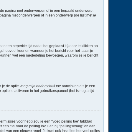
l de pagina met onderwerpen of in een bepaald onderwerp.
 pagina met onderwerpen of in een onderwerp (de lijst met
je
r een beperkte tijd nadat het geplaatst is) door te klikken op
gt hoeveel keer en wanneer je het bericht voor het laatst je
Zij kunnen wel een mededeling toevoegen, waarom ze je bericht
n je de optie
voeg mijn onderschrift toe
aanvinken als je een
optie te activeren in het gebruikerspaneel (het is nog altijd
rmissies voor hebt) zou je een "voeg peiling toe" tabblad
een titel voor de peiling invullen bij "peilingsvraag" en dan
ddel van een nieuwe regel. Je kunt ook instellen hoeveel opties