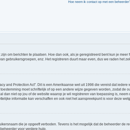
Hoe neem ik contact op met een beheerder
t zijn om berichten te plaatsen. Hoe dan ook, als je geregistreerd bent kun je meer
 van gebruikersgroepen, enz. Het registreren duurt maar even, dus we raden het ze
acy and Protection Act". Dit is een Amerikaanse wet uit 1998 die vereist dat ieder
 toestemming moet schriftelijk of op een andere wijze gegeven worden, zodat de 
et al dan niet op jou of de website waarop je wil registreren van toepassing is, ne
lijke informatie kan verschaffen en ook niet het aanspreekpunt is voor deze wetge
ikersnaam die je opgeeft verboden. Tevens is het mogelijk dat de beheerder de regi
beheerder voor verdere hulp.