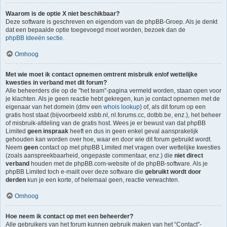
Waarom is de optie X niet beschikbaar?
Deze software is geschreven en eigendom van de phpBB-Groep. Als je denkt
dat een bepaalde optie toegevoegd moet worden, bezoek dan de
phpBB Ideeën sectie
.
Omhoog
Met wie moet ik contact opnemen omtrent misbruik en/of wettelijke
kwesties in verband met dit forum?
Alle beheerders die op de "het team"-pagina vermeld worden, staan open voor
je klachten. Als je geen reactie hebt gekregen, kun je contact opnemen met de
eigenaar van het domein (dmv een
whois lookup
) of, als dit forum op een
gratis host staat (bijvoorbeeld xsbb.nl, nl.forums.cc, dotbb.be, enz.), het beheer
of misbruik-afdeling van de gratis host. Wees je er bewust van dat phpBB
Limited
geen inspraak
heeft en dus in geen enkel geval aansprakelijk
gehouden kan worden over hoe, waar en door wie dit forum gebruikt wordt.
Neem
geen
contact op met phpBB Limited met vragen over wettelijke kwesties
(zoals aanspreekbaarheid, ongepaste commentaar, enz.) die
niet direct
verband
houden met de phpBB.com-website of de phpBB-software. Als je
phpBB Limited toch e-mailt over deze software die
gebruikt wordt door
derden
kun je een korte, of helemaal geen, reactie verwachten.
Omhoog
Hoe neem ik contact op met een beheerder?
Alle gebruikers van het forum kunnen gebruik maken van het “Contact”-