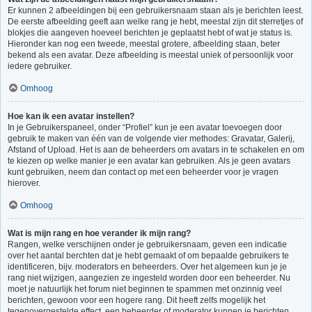
Er kunnen 2 afbeeldingen bij een gebruikersnaam staan als je berichten leest.
De eerste afbeelding geeft aan welke rang je hebt, meestal zijn dit sterretjes of
blokjes die aangeven hoeveel berichten je geplaatst hebt of wat je status is.
Hieronder kan nog een tweede, meestal grotere, afbeelding staan, beter
bekend als een avatar. Deze afbeelding is meestal uniek of persoonlijk voor
iedere gebruiker.
Omhoog
Hoe kan ik een avatar instellen?
In je Gebruikerspaneel, onder “Profiel” kun je een avatar toevoegen door
gebruik te maken van één van de volgende vier methodes: Gravatar, Galerij,
Afstand of Upload. Het is aan de beheerders om avatars in te schakelen en om
te kiezen op welke manier je een avatar kan gebruiken. Als je geen avatars
kunt gebruiken, neem dan contact op met een beheerder voor je vragen
hierover.
Omhoog
Wat is mijn rang en hoe verander ik mijn rang?
Rangen, welke verschijnen onder je gebruikersnaam, geven een indicatie
over het aantal berchten dat je hebt gemaakt of om bepaalde gebruikers te
identificeren, bijv. moderators en beheerders. Over het algemeen kun je je
rang niet wijzigen, aangezien ze ingesteld worden door een beheerder. Nu
moet je natuurlijk het forum niet beginnen te spammen met onzinnig veel
berichten, gewoon voor een hogere rang. Dit heeft zelfs mogelijk het
tegenovergestelde effect, een beheerder of moderator kunnen je berichten