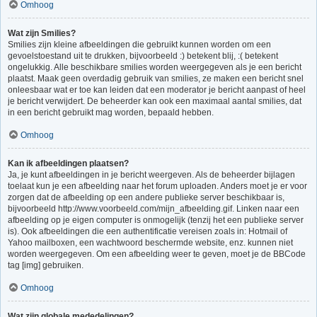
Omhoog
Wat zijn Smilies?
Smilies zijn kleine afbeeldingen die gebruikt kunnen worden om een
gevoelstoestand uit te drukken, bijvoorbeeld :) betekent blij, :( betekent
ongelukkig. Alle beschikbare smilies worden weergegeven als je een bericht
plaatst. Maak geen overdadig gebruik van smilies, ze maken een bericht snel
onleesbaar wat er toe kan leiden dat een moderator je bericht aanpast of heel
je bericht verwijdert. De beheerder kan ook een maximaal aantal smilies, dat
in een bericht gebruikt mag worden, bepaald hebben.
Omhoog
Kan ik afbeeldingen plaatsen?
Ja, je kunt afbeeldingen in je bericht weergeven. Als de beheerder bijlagen
toelaat kun je een afbeelding naar het forum uploaden. Anders moet je er voor
zorgen dat de afbeelding op een andere publieke server beschikbaar is,
bijvoorbeeld http://www.voorbeeld.com/mijn_afbeelding.gif. Linken naar een
afbeelding op je eigen computer is onmogelijk (tenzij het een publieke server
is). Ook afbeeldingen die een authentificatie vereisen zoals in: Hotmail of
Yahoo mailboxen, een wachtwoord beschermde website, enz. kunnen niet
worden weergegeven. Om een afbeelding weer te geven, moet je de BBCode
tag [img] gebruiken.
Omhoog
Wat zijn globale mededelingen?