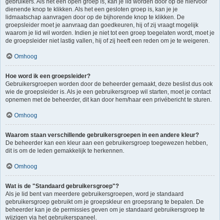
gebruikers. Als het een open groep is, kan je lid worden door op de hiervoor
dienende knop te klikken. Als het een gesloten groep is, kan je je
lidmaatschap aanvragen door op de bijhorende knop te klikken. De
groepsleider moet je aanvraag dan goedkeuren, hij of zij vraagt mogelijk
waarom je lid wil worden. Indien je niet tot een groep toegelaten wordt, moet je
de groepsleider niet lastig vallen, hij of zij heeft een reden om je te weigeren.
Omhoog
Hoe word ik een groepsleider?
Gebruikersgroepen worden door de beheerder gemaakt, deze beslist dus ook
wie de groepsleider is. Als je een gebruikersgroep wil starten, moet je contact
opnemen met de beheerder, dit kan door hem/haar een privébericht te sturen.
Omhoog
Waarom staan verschillende gebruikersgroepen in een andere kleur?
De beheerder kan een kleur aan een gebruikersgroep toegewezen hebben,
dit is om de leden gemakkelijk te herkennen.
Omhoog
Wat is de "Standaard gebruikersgroep"?
Als je lid bent van meerdere gebruikersgroepen, word je standaard
gebruikersgroep gebruikt om je groepskleur en groepsrang te bepalen. De
beheerder kan je de permissies geven om je standaard gebruikersgroep te
wijzigen via het gebruikerspaneel.