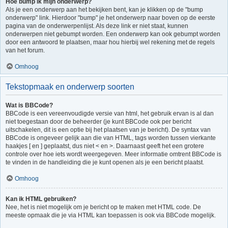
Hoe bump ik mijn onderwerp?
Als je een onderwerp aan het bekijken bent, kan je klikken op de "bump
onderwerp" link. Hierdoor "bump" je het onderwerp naar boven op de eerste
pagina van de onderwerpenlijst. Als deze link er niet staat, kunnen
onderwerpen niet gebumpt worden. Een onderwerp kan ook gebumpt worden
door een antwoord te plaatsen, maar hou hierbij wel rekening met de regels
van het forum.
Omhoog
Tekstopmaak en onderwerp soorten
Wat is BBCode?
BBCode is een vereenvoudigde versie van html, het gebruik ervan is al dan
niet toegestaan door de beheerder (je kunt BBCode ook per bericht
uitschakelen, dit is een optie bij het plaatsen van je bericht). De syntax van
BBCode is ongeveer gelijk aan die van HTML, tags worden tussen vierkante
haakjes [ en ] geplaatst, dus niet < en >. Daarnaast geeft het een grotere
controle over hoe iets wordt weergegeven. Meer informatie omtrent BBCode is
te vinden in de handleiding die je kunt openen als je een bericht plaatst.
Omhoog
Kan ik HTML gebruiken?
Nee, het is niet mogelijk om je bericht op te maken met HTML code. De
meeste opmaak die je via HTML kan toepassen is ook via BBCode mogelijk.