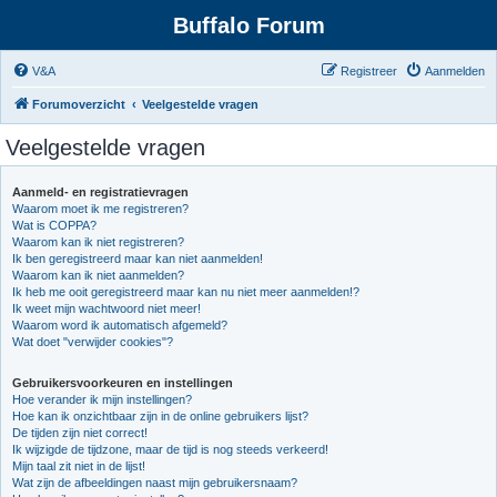
Buffalo Forum
V&A
Registreer
Aanmelden
Forumoverzicht
Veelgestelde vragen
Veelgestelde vragen
Aanmeld- en registratievragen
Waarom moet ik me registreren?
Wat is COPPA?
Waarom kan ik niet registreren?
Ik ben geregistreerd maar kan niet aanmelden!
Waarom kan ik niet aanmelden?
Ik heb me ooit geregistreerd maar kan nu niet meer aanmelden!?
Ik weet mijn wachtwoord niet meer!
Waarom word ik automatisch afgemeld?
Wat doet "verwijder cookies"?
Gebruikersvoorkeuren en instellingen
Hoe verander ik mijn instellingen?
Hoe kan ik onzichtbaar zijn in de online gebruikers lijst?
De tijden zijn niet correct!
Ik wijzigde de tijdzone, maar de tijd is nog steeds verkeerd!
Mijn taal zit niet in de lijst!
Wat zijn de afbeeldingen naast mijn gebruikersnaam?