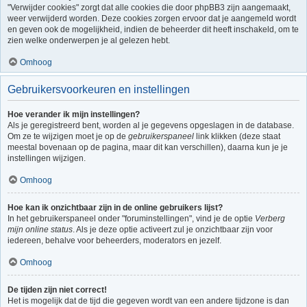
"Verwijder cookies" zorgt dat alle cookies die door phpBB3 zijn aangemaakt,
weer verwijderd worden. Deze cookies zorgen ervoor dat je aangemeld wordt
en geven ook de mogelijkheid, indien de beheerder dit heeft inschakeld, om te
zien welke onderwerpen je al gelezen hebt.
Omhoog
Gebruikersvoorkeuren en instellingen
Hoe verander ik mijn instellingen?
Als je geregistreerd bent, worden al je gegevens opgeslagen in de database.
Om ze te wijzigen moet je op de
gebruikerspaneel
link klikken (deze staat
meestal bovenaan op de pagina, maar dit kan verschillen), daarna kun je je
instellingen wijzigen.
Omhoog
Hoe kan ik onzichtbaar zijn in de online gebruikers lijst?
In het gebruikerspaneel onder "foruminstellingen", vind je de optie
Verberg
mijn online status
. Als je deze optie activeert zul je onzichtbaar zijn voor
iedereen, behalve voor beheerders, moderators en jezelf.
Omhoog
De tijden zijn niet correct!
Het is mogelijk dat de tijd die gegeven wordt van een andere tijdzone is dan