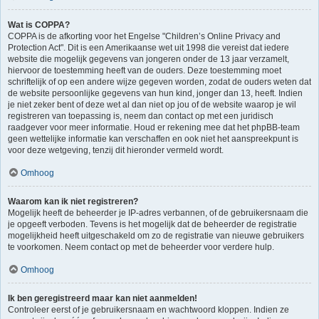
Wat is COPPA?
COPPA is de afkorting voor het Engelse "Children’s Online Privacy and
Protection Act". Dit is een Amerikaanse wet uit 1998 die vereist dat iedere
website die mogelijk gegevens van jongeren onder de 13 jaar verzamelt,
hiervoor de toestemming heeft van de ouders. Deze toestemming moet
schriftelijk of op een andere wijze gegeven worden, zodat de ouders weten dat
de website persoonlijke gegevens van hun kind, jonger dan 13, heeft. Indien
je niet zeker bent of deze wet al dan niet op jou of de website waarop je wil
registreren van toepassing is, neem dan contact op met een juridisch
raadgever voor meer informatie. Houd er rekening mee dat het phpBB-team
geen wettelijke informatie kan verschaffen en ook niet het aanspreekpunt is
voor deze wetgeving, tenzij dit hieronder vermeld wordt.
Omhoog
Waarom kan ik niet registreren?
Mogelijk heeft de beheerder je IP-adres verbannen, of de gebruikersnaam die
je opgeeft verboden. Tevens is het mogelijk dat de beheerder de registratie
mogelijkheid heeft uitgeschakeld om zo de registratie van nieuwe gebruikers
te voorkomen. Neem contact op met de beheerder voor verdere hulp.
Omhoog
Ik ben geregistreerd maar kan niet aanmelden!
Controleer eerst of je gebruikersnaam en wachtwoord kloppen. Indien ze