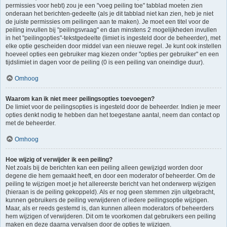
permissies voor hebt) zou je een "voeg peiling toe" tabblad moeten zien
onderaan het berichten-gedeelte (als je dit tabblad niet kan zien, heb je niet
de juiste permissies om peilingen aan te maken). Je moet een titel voor de
peiling invullen bij "peilingsvraag" en dan minstens 2 mogelijkheden invullen
in het "peilingopties"-tekstgedeelte (limiet is ingesteld door de beheerder), met
elke optie gescheiden door middel van een nieuwe regel. Je kunt ook instellen
hoeveel opties een gebruiker mag kiezen onder "opties per gebruiker" en een
tijdslimiet in dagen voor de peiling (0 is een peiling van oneindige duur).
Omhoog
Waarom kan ik niet meer peilingsopties toevoegen?
De limiet voor de peilingsopties is ingesteld door de beheerder. Indien je meer
opties denkt nodig te hebben dan het toegestane aantal, neem dan contact op
met de beheerder.
Omhoog
Hoe wijzig of verwijder ik een peiling?
Net zoals bij de berichten kan een peiling alleen gewijzigd worden door
degene die hem gemaakt heeft, en door een moderator of beheerder. Om de
peiling te wijzigen moet je het allereerste bericht van het onderwerp wijzigen
(hieraan is de peiling gekoppeld). Als er nog geen stemmen zijn uitgebracht,
kunnen gebruikers de peiling verwijderen of iedere peilingsoptie wijzigen.
Maar, als er reeds gestemd is, dan kunnen alleen moderators of beheerders
hem wijzigen of verwijderen. Dit om te voorkomen dat gebruikers een peiling
maken en deze daarna vervalsen door de opties te wijzigen.