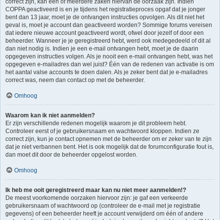
correct zijn, kan één of meerdere zaken hiervan de oorzaak zijn. Indien
COPPA geactiveerd is en je tijdens het registratieproces opgaf dat je jonger
bent dan 13 jaar, moet je de ontvangen instructies opvolgen. Als dit niet het
geval is, moet je account dan geactiveerd worden? Sommige forums vereisen
dat iedere nieuwe account geactiveerd wordt, ofwel door jezelf of door een
beheerder. Wanneer je je geregistreerd hebt, werd ook medegedeeld of dit al
dan niet nodig is. Indien je een e-mail ontvangen hebt, moet je de daarin
opgegeven instructies volgen. Als je nooit een e-mail ontvangen hebt, was het
opgegeven e-mailadres dan wel juist? Één van de redenen van activatie is om
het aantal valse accounts te doen dalen. Als je zeker bent dat je e-mailadres
correct was, neem dan contact op met de beheerder.
Omhoog
Waarom kan ik niet aanmelden?
Er zijn verschillende redenen mogelijk waarom je dit probleem hebt.
Controleer eerst of je gebruikersnaam en wachtwoord kloppen. Indien ze
correct zijn, kun je contact opnemen met de beheerder om er zeker van te zijn
dat je niet verbannen bent. Het is ook mogelijk dat de forumconfiguratie fout is,
dan moet dit door de beheerder opgelost worden.
Omhoog
Ik heb me ooit geregistreerd maar kan nu niet meer aanmelden!?
De meest voorkomende oorzaken hiervoor zijn: je gaf een verkeerde
gebruikersnaam of wachtwoord op (controleer de e-mail met je registratie
gegevens) of een beheerder heeft je account verwijderd om één of andere