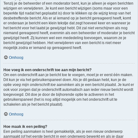
Tenzij je de beheerder of een moderator bent, kun je alleen je eigen berichten
wijzigen en verwijderen. Je kunt een bericht wijzigen (soms maar voor een
beperkte tijd nadat het geplaatst is) door te klikken op de
wijzig
knop van het
desbetreffende bericht. Als er al iemand op je bericht gereageerd heeft, komt
er onderaan je bericht een klein tekstje dat zegt hoeveel keer en wanneer je
het bericht voor het laatst je gewijzigd hebt. Dit zal niet verschijnen als nog
niemand gereageerd heeft, evenmin als een beheerder of moderator je bericht
gewijzigd heeft. Zij kunnen wel een mededeling toevoegen, waarom ze je
bericht gewijzigd hebben. Het verwijderen van een bericht is niet meer
mogelijk zodra er iemand op gereageerd heeft.
Omhoog
Hoe voeg ik een onderschrift toe aan mijn bericht?
Om een onderschrift aan je bericht toe te voegen, moet je er eerst één maken.
Dit kun je via het gebruikerspaneel doen. Als je dit gedaan hebt, kun je de
optie
voeg mijn onderschrift toe
aanvinken als je een bericht plaatst. Je kunt er
ook voor zorgen dat je onderschrift automatisch aan ieder nieuw bericht wordt
toegevoegd. Dit doe je door de bijhorende optie te activeren in het
gebruikerspaneel (het is nog altijd mogelijk om het onderschrift uit te
schakelen als je het bericht plaatst).
Omhoog
Hoe maak ik een peiling?
Een peiling aanmaken is heel gemakkelijk, als je een nieuw onderwerp
aanmaakt (of het eerste bericht in een onderwerp bewerkt en als je daar