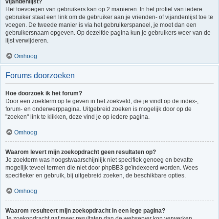
vijandenlijst?
Het toevoegen van gebruikers kan op 2 manieren. In het profiel van iedere
gebruiker staat een link om de gebruiker aan je vrienden- of vijandenlijst toe te
voegen. De tweede manier is via het gebruikerspaneel, je moet dan een
gebruikersnaam opgeven. Op dezelfde pagina kun je gebruikers weer van de
lijst verwijderen.
Omhoog
Forums doorzoeken
Hoe doorzoek ik het forum?
Door een zoekterm op te geven in het zoekveld, die je vindt op de index-,
forum- en onderwerppagina. Uitgebreid zoeken is mogelijk door op de
"zoeken" link te klikken, deze vind je op iedere pagina.
Omhoog
Waarom levert mijn zoekopdracht geen resultaten op?
Je zoekterm was hoogstwaarschijnlijk niet specifiek genoeg en bevatte
mogelijk teveel termen die niet door phpBB3 geïndexeerd worden. Wees
specifieker en gebruik, bij uitgebreid zoeken, de beschikbare opties.
Omhoog
Waarom resulteert mijn zoekopdracht in een lege pagina?
Je zoekopdracht gaf meer resultaten dan de webserver kon verwerken.