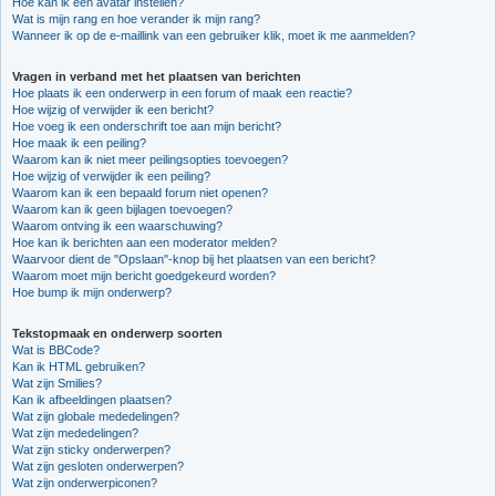
Hoe kan ik een avatar instellen?
Wat is mijn rang en hoe verander ik mijn rang?
Wanneer ik op de e-maillink van een gebruiker klik, moet ik me aanmelden?
Vragen in verband met het plaatsen van berichten
Hoe plaats ik een onderwerp in een forum of maak een reactie?
Hoe wijzig of verwijder ik een bericht?
Hoe voeg ik een onderschrift toe aan mijn bericht?
Hoe maak ik een peiling?
Waarom kan ik niet meer peilingsopties toevoegen?
Hoe wijzig of verwijder ik een peiling?
Waarom kan ik een bepaald forum niet openen?
Waarom kan ik geen bijlagen toevoegen?
Waarom ontving ik een waarschuwing?
Hoe kan ik berichten aan een moderator melden?
Waarvoor dient de "Opslaan"-knop bij het plaatsen van een bericht?
Waarom moet mijn bericht goedgekeurd worden?
Hoe bump ik mijn onderwerp?
Tekstopmaak en onderwerp soorten
Wat is BBCode?
Kan ik HTML gebruiken?
Wat zijn Smilies?
Kan ik afbeeldingen plaatsen?
Wat zijn globale mededelingen?
Wat zijn mededelingen?
Wat zijn sticky onderwerpen?
Wat zijn gesloten onderwerpen?
Wat zijn onderwerpiconen?