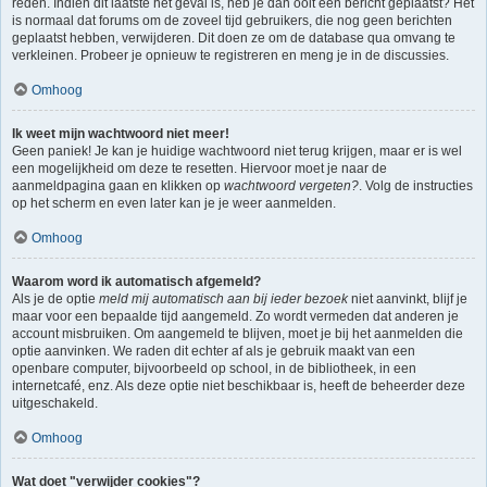
reden. Indien dit laatste het geval is, heb je dan ooit een bericht geplaatst? Het
is normaal dat forums om de zoveel tijd gebruikers, die nog geen berichten
geplaatst hebben, verwijderen. Dit doen ze om de database qua omvang te
verkleinen. Probeer je opnieuw te registreren en meng je in de discussies.
Omhoog
Ik weet mijn wachtwoord niet meer!
Geen paniek! Je kan je huidige wachtwoord niet terug krijgen, maar er is wel
een mogelijkheid om deze te resetten. Hiervoor moet je naar de
aanmeldpagina gaan en klikken op
wachtwoord vergeten?
. Volg de instructies
op het scherm en even later kan je je weer aanmelden.
Omhoog
Waarom word ik automatisch afgemeld?
Als je de optie
meld mij automatisch aan bij ieder bezoek
niet aanvinkt, blijf je
maar voor een bepaalde tijd aangemeld. Zo wordt vermeden dat anderen je
account misbruiken. Om aangemeld te blijven, moet je bij het aanmelden die
optie aanvinken. We raden dit echter af als je gebruik maakt van een
openbare computer, bijvoorbeeld op school, in de bibliotheek, in een
internetcafé, enz. Als deze optie niet beschikbaar is, heeft de beheerder deze
uitgeschakeld.
Omhoog
Wat doet "verwijder cookies"?