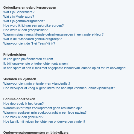
Gebruikers en gebruikersgroepen
Wat zijn Beheerders?
Wat zijn Moderators?
Wat zijn gebruikersgroepen?
Hoe word ik lid van een gebruikersgroep?
Hoe word ik een groepsleider?
Waarom staan verschillende gebruikersgroepen in een andere kleur?
Wat is de "Standaard gebruikersgroep"?
Waarvoor dient de "Het Team"-link?
Privéberichten
Ik kan geen privéberichten sturen!
Ik blijf ongewenste privéberichten ontvangen!
Ik heb spam of een e-mail met ongepaste inhoud van iemand op dit forum ontvangen!
Vrienden en vijanden
Waarvoor dient mijn vrienden- en vijandenlijst?
Hoe verwijder of voeg ik gebruikers toe aan mijn vrienden- en/of vijandenlijst?
Forums doorzoeken
Hoe doorzoek ik het forum?
Waarom levert mijn zoekopdracht geen resultaten op?
Waarom resulteert mijn zoekopdracht in een lege pagina?
Hoe zoek ik een gebruiker?
Hoe kan ik mijn eigen berichten en onderwerpen vinden?
Onderwerpabonnementen en bladwijzers