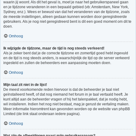
waarin jij woont. Als dit het geval is, moet je naar het gebruikerspaneel gaan
en je tijdzone veranderen in een bepaald gebied (vb: Amsterdam, New York,
Sydney, enz.). Wees er bewust van dat het veranderen van de tijdzone, zoals
de meeste instellingen, alleen gedaan kunnen worden door geregistreerde
gebruikers. Als je nog niet geregistreerd bent is dit een goed moment om dit te
doen.
Omhoog
Ik wijzigde de tijdzone, maar de tijd is nog steeds verkeerd!
Als je zeker bent dat je de correcte tijdzone en zomertijd goed hebt ingevuld
en de tijd is nog steeds anders, is waarschijnlijk de tijd op de server verkeerd
ingesteld en zullen de beheerders een aanpassing moeten doen.
Omhoog
Mijn taal zit niet in de lijst!
De meest voorkomende reden hiervoor is dat de beheerder je taal niet
geïnstalleerd heeft, of dat nog niemand het forum in je taal vertaald heeft. Je
kunt altijd aan de beheerder vragen of hij het talenpakket, dat je nodig hebt,
wil installeren. Indien het nog niet bestaat, mag je gerust de vertaling maken.
Meer informatie hieromtrent kan gevonden worden op de website van phpBB
Limited (de link staat onderaan iedere pagina).
Omhoog
Wat zijn de afbeeldingen naast mijn gebruikersnaam?