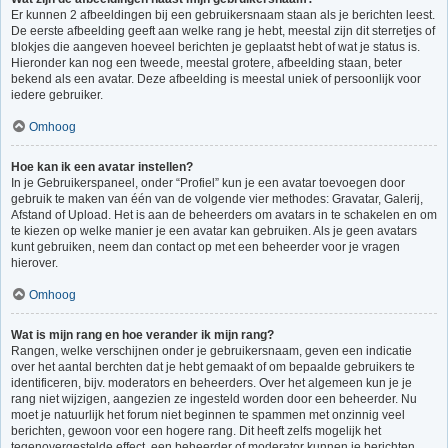
Er kunnen 2 afbeeldingen bij een gebruikersnaam staan als je berichten leest.
De eerste afbeelding geeft aan welke rang je hebt, meestal zijn dit sterretjes of
blokjes die aangeven hoeveel berichten je geplaatst hebt of wat je status is.
Hieronder kan nog een tweede, meestal grotere, afbeelding staan, beter
bekend als een avatar. Deze afbeelding is meestal uniek of persoonlijk voor
iedere gebruiker.
Omhoog
Hoe kan ik een avatar instellen?
In je Gebruikerspaneel, onder “Profiel” kun je een avatar toevoegen door
gebruik te maken van één van de volgende vier methodes: Gravatar, Galerij,
Afstand of Upload. Het is aan de beheerders om avatars in te schakelen en om
te kiezen op welke manier je een avatar kan gebruiken. Als je geen avatars
kunt gebruiken, neem dan contact op met een beheerder voor je vragen
hierover.
Omhoog
Wat is mijn rang en hoe verander ik mijn rang?
Rangen, welke verschijnen onder je gebruikersnaam, geven een indicatie
over het aantal berchten dat je hebt gemaakt of om bepaalde gebruikers te
identificeren, bijv. moderators en beheerders. Over het algemeen kun je je
rang niet wijzigen, aangezien ze ingesteld worden door een beheerder. Nu
moet je natuurlijk het forum niet beginnen te spammen met onzinnig veel
berichten, gewoon voor een hogere rang. Dit heeft zelfs mogelijk het
tegenovergestelde effect, een beheerder of moderator kunnen je berichten