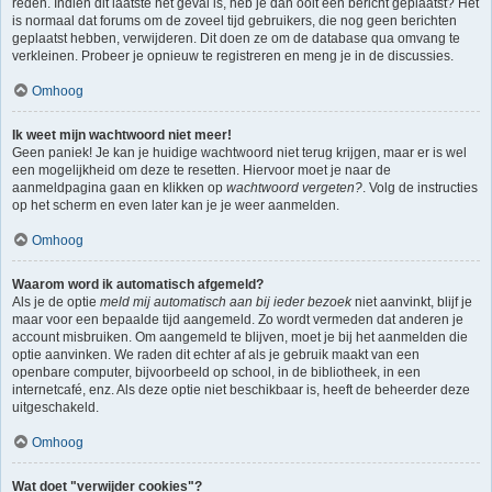
reden. Indien dit laatste het geval is, heb je dan ooit een bericht geplaatst? Het
is normaal dat forums om de zoveel tijd gebruikers, die nog geen berichten
geplaatst hebben, verwijderen. Dit doen ze om de database qua omvang te
verkleinen. Probeer je opnieuw te registreren en meng je in de discussies.
Omhoog
Ik weet mijn wachtwoord niet meer!
Geen paniek! Je kan je huidige wachtwoord niet terug krijgen, maar er is wel
een mogelijkheid om deze te resetten. Hiervoor moet je naar de
aanmeldpagina gaan en klikken op
wachtwoord vergeten?
. Volg de instructies
op het scherm en even later kan je je weer aanmelden.
Omhoog
Waarom word ik automatisch afgemeld?
Als je de optie
meld mij automatisch aan bij ieder bezoek
niet aanvinkt, blijf je
maar voor een bepaalde tijd aangemeld. Zo wordt vermeden dat anderen je
account misbruiken. Om aangemeld te blijven, moet je bij het aanmelden die
optie aanvinken. We raden dit echter af als je gebruik maakt van een
openbare computer, bijvoorbeeld op school, in de bibliotheek, in een
internetcafé, enz. Als deze optie niet beschikbaar is, heeft de beheerder deze
uitgeschakeld.
Omhoog
Wat doet "verwijder cookies"?