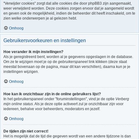
"Verwijder cookies" zorgt dat alle cookies die door phpBB3 zijn aangemaakt,
weer verwijderd worden. Deze cookies zorgen ervoor dat je aangemeld wordt
en geven ook de mogelijkheid, indien de beheerder dit heeft inschakeld, om te
zien welke onderwerpen je al gelezen hebt.
Omhoog
Gebruikersvoorkeuren en instellingen
Hoe verander ik mijn instellingen?
Als je geregistreerd bent, worden al je gegevens opgeslagen in de database.
Om ze te wijzigen moet je op de
gebruikerspaneel
link klikken (deze staat
meestal bovenaan op de pagina, maar dit kan verschillen), daarna kun je je
instellingen wijzigen.
Omhoog
Hoe kan ik onzichtbaar zijn in de online gebruikers lijst?
In het gebruikerspaneel onder "foruminstellingen", vind je de optie
Verberg
mijn online status
. Als je deze optie activeert zul je onzichtbaar zijn voor
iedereen, behalve voor beheerders, moderators en jezelf.
Omhoog
De tijden zijn niet correct!
Het is mogelijk dat de tijd die gegeven wordt van een andere tijdzone is dan