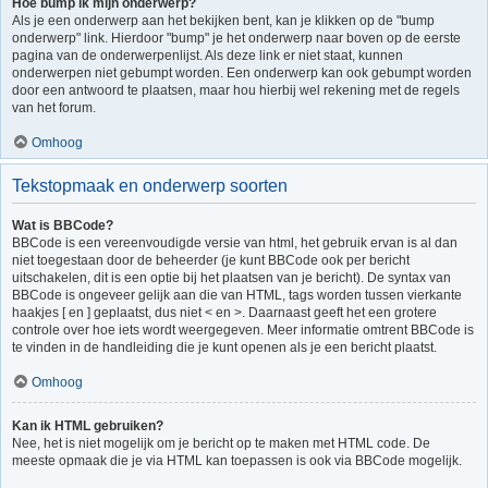
Hoe bump ik mijn onderwerp?
Als je een onderwerp aan het bekijken bent, kan je klikken op de "bump
onderwerp" link. Hierdoor "bump" je het onderwerp naar boven op de eerste
pagina van de onderwerpenlijst. Als deze link er niet staat, kunnen
onderwerpen niet gebumpt worden. Een onderwerp kan ook gebumpt worden
door een antwoord te plaatsen, maar hou hierbij wel rekening met de regels
van het forum.
Omhoog
Tekstopmaak en onderwerp soorten
Wat is BBCode?
BBCode is een vereenvoudigde versie van html, het gebruik ervan is al dan
niet toegestaan door de beheerder (je kunt BBCode ook per bericht
uitschakelen, dit is een optie bij het plaatsen van je bericht). De syntax van
BBCode is ongeveer gelijk aan die van HTML, tags worden tussen vierkante
haakjes [ en ] geplaatst, dus niet < en >. Daarnaast geeft het een grotere
controle over hoe iets wordt weergegeven. Meer informatie omtrent BBCode is
te vinden in de handleiding die je kunt openen als je een bericht plaatst.
Omhoog
Kan ik HTML gebruiken?
Nee, het is niet mogelijk om je bericht op te maken met HTML code. De
meeste opmaak die je via HTML kan toepassen is ook via BBCode mogelijk.