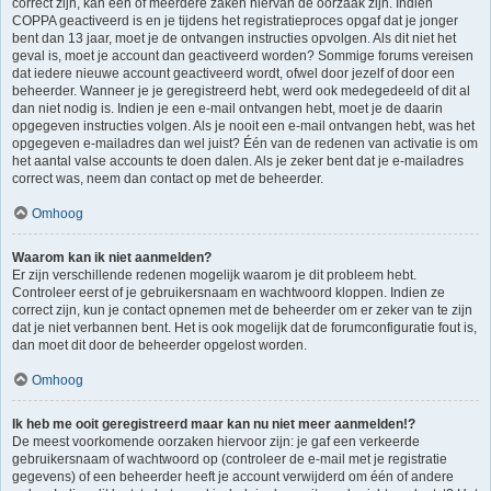
correct zijn, kan één of meerdere zaken hiervan de oorzaak zijn. Indien
COPPA geactiveerd is en je tijdens het registratieproces opgaf dat je jonger
bent dan 13 jaar, moet je de ontvangen instructies opvolgen. Als dit niet het
geval is, moet je account dan geactiveerd worden? Sommige forums vereisen
dat iedere nieuwe account geactiveerd wordt, ofwel door jezelf of door een
beheerder. Wanneer je je geregistreerd hebt, werd ook medegedeeld of dit al
dan niet nodig is. Indien je een e-mail ontvangen hebt, moet je de daarin
opgegeven instructies volgen. Als je nooit een e-mail ontvangen hebt, was het
opgegeven e-mailadres dan wel juist? Één van de redenen van activatie is om
het aantal valse accounts te doen dalen. Als je zeker bent dat je e-mailadres
correct was, neem dan contact op met de beheerder.
Omhoog
Waarom kan ik niet aanmelden?
Er zijn verschillende redenen mogelijk waarom je dit probleem hebt.
Controleer eerst of je gebruikersnaam en wachtwoord kloppen. Indien ze
correct zijn, kun je contact opnemen met de beheerder om er zeker van te zijn
dat je niet verbannen bent. Het is ook mogelijk dat de forumconfiguratie fout is,
dan moet dit door de beheerder opgelost worden.
Omhoog
Ik heb me ooit geregistreerd maar kan nu niet meer aanmelden!?
De meest voorkomende oorzaken hiervoor zijn: je gaf een verkeerde
gebruikersnaam of wachtwoord op (controleer de e-mail met je registratie
gegevens) of een beheerder heeft je account verwijderd om één of andere