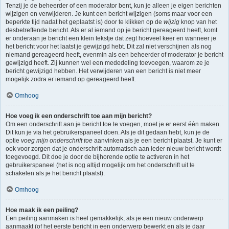
Tenzij je de beheerder of een moderator bent, kun je alleen je eigen berichten
wijzigen en verwijderen. Je kunt een bericht wijzigen (soms maar voor een
beperkte tijd nadat het geplaatst is) door te klikken op de
wijzig
knop van het
desbetreffende bericht. Als er al iemand op je bericht gereageerd heeft, komt
er onderaan je bericht een klein tekstje dat zegt hoeveel keer en wanneer je
het bericht voor het laatst je gewijzigd hebt. Dit zal niet verschijnen als nog
niemand gereageerd heeft, evenmin als een beheerder of moderator je bericht
gewijzigd heeft. Zij kunnen wel een mededeling toevoegen, waarom ze je
bericht gewijzigd hebben. Het verwijderen van een bericht is niet meer
mogelijk zodra er iemand op gereageerd heeft.
Omhoog
Hoe voeg ik een onderschrift toe aan mijn bericht?
Om een onderschrift aan je bericht toe te voegen, moet je er eerst één maken.
Dit kun je via het gebruikerspaneel doen. Als je dit gedaan hebt, kun je de
optie
voeg mijn onderschrift toe
aanvinken als je een bericht plaatst. Je kunt er
ook voor zorgen dat je onderschrift automatisch aan ieder nieuw bericht wordt
toegevoegd. Dit doe je door de bijhorende optie te activeren in het
gebruikerspaneel (het is nog altijd mogelijk om het onderschrift uit te
schakelen als je het bericht plaatst).
Omhoog
Hoe maak ik een peiling?
Een peiling aanmaken is heel gemakkelijk, als je een nieuw onderwerp
aanmaakt (of het eerste bericht in een onderwerp bewerkt en als je daar