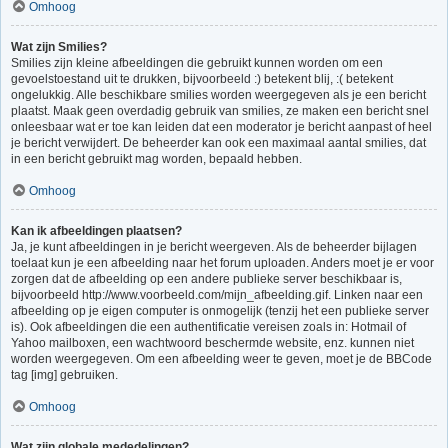
Omhoog
Wat zijn Smilies?
Smilies zijn kleine afbeeldingen die gebruikt kunnen worden om een
gevoelstoestand uit te drukken, bijvoorbeeld :) betekent blij, :( betekent
ongelukkig. Alle beschikbare smilies worden weergegeven als je een bericht
plaatst. Maak geen overdadig gebruik van smilies, ze maken een bericht snel
onleesbaar wat er toe kan leiden dat een moderator je bericht aanpast of heel
je bericht verwijdert. De beheerder kan ook een maximaal aantal smilies, dat
in een bericht gebruikt mag worden, bepaald hebben.
Omhoog
Kan ik afbeeldingen plaatsen?
Ja, je kunt afbeeldingen in je bericht weergeven. Als de beheerder bijlagen
toelaat kun je een afbeelding naar het forum uploaden. Anders moet je er voor
zorgen dat de afbeelding op een andere publieke server beschikbaar is,
bijvoorbeeld http://www.voorbeeld.com/mijn_afbeelding.gif. Linken naar een
afbeelding op je eigen computer is onmogelijk (tenzij het een publieke server
is). Ook afbeeldingen die een authentificatie vereisen zoals in: Hotmail of
Yahoo mailboxen, een wachtwoord beschermde website, enz. kunnen niet
worden weergegeven. Om een afbeelding weer te geven, moet je de BBCode
tag [img] gebruiken.
Omhoog
Wat zijn globale mededelingen?