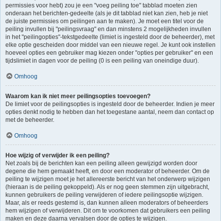
permissies voor hebt) zou je een "voeg peiling toe" tabblad moeten zien
onderaan het berichten-gedeelte (als je dit tabblad niet kan zien, heb je niet
de juiste permissies om peilingen aan te maken). Je moet een titel voor de
peiling invullen bij "peilingsvraag" en dan minstens 2 mogelijkheden invullen
in het "peilingopties"-tekstgedeelte (limiet is ingesteld door de beheerder), met
elke optie gescheiden door middel van een nieuwe regel. Je kunt ook instellen
hoeveel opties een gebruiker mag kiezen onder "opties per gebruiker" en een
tijdslimiet in dagen voor de peiling (0 is een peiling van oneindige duur).
Omhoog
Waarom kan ik niet meer peilingsopties toevoegen?
De limiet voor de peilingsopties is ingesteld door de beheerder. Indien je meer
opties denkt nodig te hebben dan het toegestane aantal, neem dan contact op
met de beheerder.
Omhoog
Hoe wijzig of verwijder ik een peiling?
Net zoals bij de berichten kan een peiling alleen gewijzigd worden door
degene die hem gemaakt heeft, en door een moderator of beheerder. Om de
peiling te wijzigen moet je het allereerste bericht van het onderwerp wijzigen
(hieraan is de peiling gekoppeld). Als er nog geen stemmen zijn uitgebracht,
kunnen gebruikers de peiling verwijderen of iedere peilingsoptie wijzigen.
Maar, als er reeds gestemd is, dan kunnen alleen moderators of beheerders
hem wijzigen of verwijderen. Dit om te voorkomen dat gebruikers een peiling
maken en deze daarna vervalsen door de opties te wijzigen.