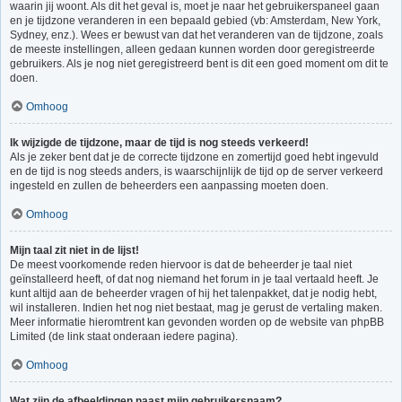
waarin jij woont. Als dit het geval is, moet je naar het gebruikerspaneel gaan
en je tijdzone veranderen in een bepaald gebied (vb: Amsterdam, New York,
Sydney, enz.). Wees er bewust van dat het veranderen van de tijdzone, zoals
de meeste instellingen, alleen gedaan kunnen worden door geregistreerde
gebruikers. Als je nog niet geregistreerd bent is dit een goed moment om dit te
doen.
Omhoog
Ik wijzigde de tijdzone, maar de tijd is nog steeds verkeerd!
Als je zeker bent dat je de correcte tijdzone en zomertijd goed hebt ingevuld
en de tijd is nog steeds anders, is waarschijnlijk de tijd op de server verkeerd
ingesteld en zullen de beheerders een aanpassing moeten doen.
Omhoog
Mijn taal zit niet in de lijst!
De meest voorkomende reden hiervoor is dat de beheerder je taal niet
geïnstalleerd heeft, of dat nog niemand het forum in je taal vertaald heeft. Je
kunt altijd aan de beheerder vragen of hij het talenpakket, dat je nodig hebt,
wil installeren. Indien het nog niet bestaat, mag je gerust de vertaling maken.
Meer informatie hieromtrent kan gevonden worden op de website van phpBB
Limited (de link staat onderaan iedere pagina).
Omhoog
Wat zijn de afbeeldingen naast mijn gebruikersnaam?