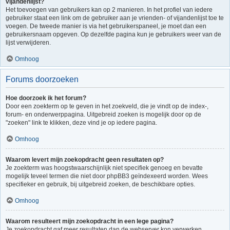
vijandenlijst?
Het toevoegen van gebruikers kan op 2 manieren. In het profiel van iedere
gebruiker staat een link om de gebruiker aan je vrienden- of vijandenlijst toe te
voegen. De tweede manier is via het gebruikerspaneel, je moet dan een
gebruikersnaam opgeven. Op dezelfde pagina kun je gebruikers weer van de
lijst verwijderen.
Omhoog
Forums doorzoeken
Hoe doorzoek ik het forum?
Door een zoekterm op te geven in het zoekveld, die je vindt op de index-,
forum- en onderwerppagina. Uitgebreid zoeken is mogelijk door op de
"zoeken" link te klikken, deze vind je op iedere pagina.
Omhoog
Waarom levert mijn zoekopdracht geen resultaten op?
Je zoekterm was hoogstwaarschijnlijk niet specifiek genoeg en bevatte
mogelijk teveel termen die niet door phpBB3 geïndexeerd worden. Wees
specifieker en gebruik, bij uitgebreid zoeken, de beschikbare opties.
Omhoog
Waarom resulteert mijn zoekopdracht in een lege pagina?
Je zoekopdracht gaf meer resultaten dan de webserver kon verwerken.