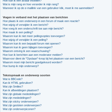
Hoe kan ik een avatar instellen?
Wat is mijn rang en hoe verander ik mijn rang?
Wanneer ik op de e-maillink van een gebruiker klik, moet ik me aanmelden?
Vragen in verband met het plaatsen van berichten
Hoe plaats ik een onderwerp in een forum of maak een reactie?
Hoe wijzig of verwijder ik een bericht?
Hoe voeg ik een onderschrift toe aan mijn bericht?
Hoe maak ik een peiling?
Waarom kan ik niet meer peilingsopties toevoegen?
Hoe wijzig of verwijder ik een peiling?
Waarom kan ik een bepaald forum niet openen?
Waarom kan ik geen bijlagen toevoegen?
Waarom ontving ik een waarschuwing?
Hoe kan ik berichten aan een moderator melden?
Waarvoor dient de "Opslaan"-knop bij het plaatsen van een bericht?
Waarom moet mijn bericht goedgekeurd worden?
Hoe bump ik mijn onderwerp?
Tekstopmaak en onderwerp soorten
Wat is BBCode?
Kan ik HTML gebruiken?
Wat zijn Smilies?
Kan ik afbeeldingen plaatsen?
Wat zijn globale mededelingen?
Wat zijn mededelingen?
Wat zijn sticky onderwerpen?
Wat zijn gesloten onderwerpen?
Wat zijn onderwerpiconen?