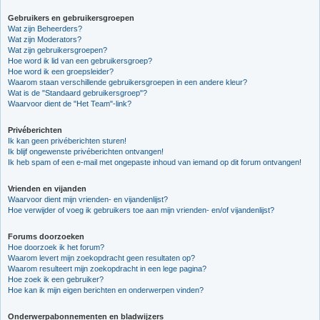
Gebruikers en gebruikersgroepen
Wat zijn Beheerders?
Wat zijn Moderators?
Wat zijn gebruikersgroepen?
Hoe word ik lid van een gebruikersgroep?
Hoe word ik een groepsleider?
Waarom staan verschillende gebruikersgroepen in een andere kleur?
Wat is de "Standaard gebruikersgroep"?
Waarvoor dient de "Het Team"-link?
Privéberichten
Ik kan geen privéberichten sturen!
Ik blijf ongewenste privéberichten ontvangen!
Ik heb spam of een e-mail met ongepaste inhoud van iemand op dit forum ontvangen!
Vrienden en vijanden
Waarvoor dient mijn vrienden- en vijandenlijst?
Hoe verwijder of voeg ik gebruikers toe aan mijn vrienden- en/of vijandenlijst?
Forums doorzoeken
Hoe doorzoek ik het forum?
Waarom levert mijn zoekopdracht geen resultaten op?
Waarom resulteert mijn zoekopdracht in een lege pagina?
Hoe zoek ik een gebruiker?
Hoe kan ik mijn eigen berichten en onderwerpen vinden?
Onderwerpabonnementen en bladwijzers