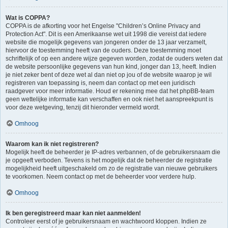
Wat is COPPA?
COPPA is de afkorting voor het Engelse "Children’s Online Privacy and
Protection Act". Dit is een Amerikaanse wet uit 1998 die vereist dat iedere
website die mogelijk gegevens van jongeren onder de 13 jaar verzamelt,
hiervoor de toestemming heeft van de ouders. Deze toestemming moet
schriftelijk of op een andere wijze gegeven worden, zodat de ouders weten dat
de website persoonlijke gegevens van hun kind, jonger dan 13, heeft. Indien
je niet zeker bent of deze wet al dan niet op jou of de website waarop je wil
registreren van toepassing is, neem dan contact op met een juridisch
raadgever voor meer informatie. Houd er rekening mee dat het phpBB-team
geen wettelijke informatie kan verschaffen en ook niet het aanspreekpunt is
voor deze wetgeving, tenzij dit hieronder vermeld wordt.
Omhoog
Waarom kan ik niet registreren?
Mogelijk heeft de beheerder je IP-adres verbannen, of de gebruikersnaam die
je opgeeft verboden. Tevens is het mogelijk dat de beheerder de registratie
mogelijkheid heeft uitgeschakeld om zo de registratie van nieuwe gebruikers
te voorkomen. Neem contact op met de beheerder voor verdere hulp.
Omhoog
Ik ben geregistreerd maar kan niet aanmelden!
Controleer eerst of je gebruikersnaam en wachtwoord kloppen. Indien ze