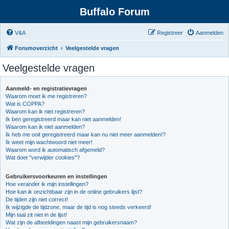
Buffalo Forum
V&A
Registreer
Aanmelden
Forumoverzicht
Veelgestelde vragen
Veelgestelde vragen
Aanmeld- en registratievragen
Waarom moet ik me registreren?
Wat is COPPA?
Waarom kan ik niet registreren?
Ik ben geregistreerd maar kan niet aanmelden!
Waarom kan ik niet aanmelden?
Ik heb me ooit geregistreerd maar kan nu niet meer aanmelden!?
Ik weet mijn wachtwoord niet meer!
Waarom word ik automatisch afgemeld?
Wat doet "verwijder cookies"?
Gebruikersvoorkeuren en instellingen
Hoe verander ik mijn instellingen?
Hoe kan ik onzichtbaar zijn in de online gebruikers lijst?
De tijden zijn niet correct!
Ik wijzigde de tijdzone, maar de tijd is nog steeds verkeerd!
Mijn taal zit niet in de lijst!
Wat zijn de afbeeldingen naast mijn gebruikersnaam?