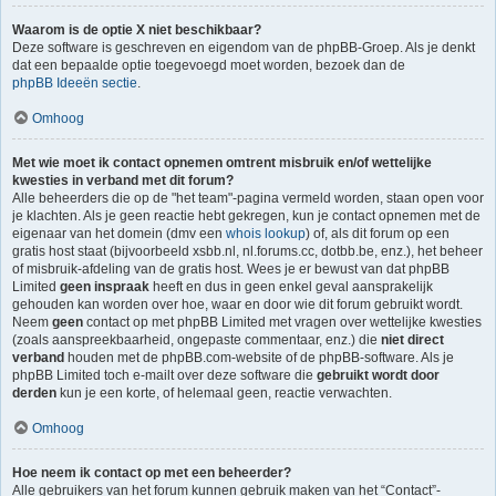
Waarom is de optie X niet beschikbaar?
Deze software is geschreven en eigendom van de phpBB-Groep. Als je denkt
dat een bepaalde optie toegevoegd moet worden, bezoek dan de
phpBB Ideeën sectie
.
Omhoog
Met wie moet ik contact opnemen omtrent misbruik en/of wettelijke
kwesties in verband met dit forum?
Alle beheerders die op de "het team"-pagina vermeld worden, staan open voor
je klachten. Als je geen reactie hebt gekregen, kun je contact opnemen met de
eigenaar van het domein (dmv een
whois lookup
) of, als dit forum op een
gratis host staat (bijvoorbeeld xsbb.nl, nl.forums.cc, dotbb.be, enz.), het beheer
of misbruik-afdeling van de gratis host. Wees je er bewust van dat phpBB
Limited
geen inspraak
heeft en dus in geen enkel geval aansprakelijk
gehouden kan worden over hoe, waar en door wie dit forum gebruikt wordt.
Neem
geen
contact op met phpBB Limited met vragen over wettelijke kwesties
(zoals aanspreekbaarheid, ongepaste commentaar, enz.) die
niet direct
verband
houden met de phpBB.com-website of de phpBB-software. Als je
phpBB Limited toch e-mailt over deze software die
gebruikt wordt door
derden
kun je een korte, of helemaal geen, reactie verwachten.
Omhoog
Hoe neem ik contact op met een beheerder?
Alle gebruikers van het forum kunnen gebruik maken van het “Contact”-