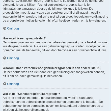
gebruikers. Als het een open groep is, kan je lid worden door op de hiervoor
dienende knop te klikken. Als het een gesloten groep is, kan je je
lidmaatschap aanvragen door op de bijhorende knop te klikken. De
groepsleider moet je aanvraag dan goedkeuren, hij of zij vraagt mogelijk
waarom je lid wil worden. Indien je niet tot een groep toegelaten wordt, moet je
de groepsleider niet lastig vallen, hij of zij heeft een reden om je te weigeren.
Omhoog
Hoe word ik een groepsleider?
Gebruikersgroepen worden door de beheerder gemaakt, deze beslist dus ook
wie de groepsleider is. Als je een gebruikersgroep wil starten, moet je contact
opnemen met de beheerder, dit kan door hem/haar een privébericht te sturen.
Omhoog
Waarom staan verschillende gebruikersgroepen in een andere kleur?
De beheerder kan een kleur aan een gebruikersgroep toegewezen hebben,
dit is om de leden gemakkelijk te herkennen.
Omhoog
Wat is de "Standaard gebruikersgroep"?
Als je lid bent van meerdere gebruikersgroepen, word je standaard
gebruikersgroep gebruikt om je groepskleur en groepsrang te bepalen. De
beheerder kan je de permissies geven om je standaard gebruikersgroep te
wijzigen via het gebruikerspaneel.