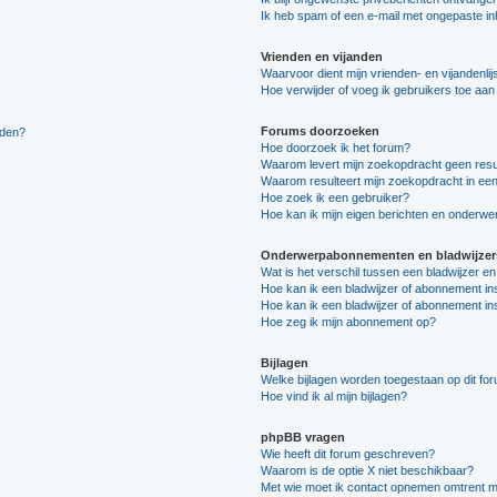
Ik heb spam of een e-mail met ongepaste i
Vrienden en vijanden
Waarvoor dient mijn vrienden- en vijandenlij
Hoe verwijder of voeg ik gebruikers toe aan m
Forums doorzoeken
lden?
Hoe doorzoek ik het forum?
Waarom levert mijn zoekopdracht geen resu
Waarom resulteert mijn zoekopdracht in een
Hoe zoek ik een gebruiker?
Hoe kan ik mijn eigen berichten en onderw
Onderwerpabonnementen en bladwijzer
Wat is het verschil tussen een bladwijzer 
Hoe kan ik een bladwijzer of abonnement in
Hoe kan ik een bladwijzer of abonnement ins
Hoe zeg ik mijn abonnement op?
Bijlagen
Welke bijlagen worden toegestaan op dit fo
Hoe vind ik al mijn bijlagen?
phpBB vragen
Wie heeft dit forum geschreven?
Waarom is de optie X niet beschikbaar?
Met wie moet ik contact opnemen omtrent mis