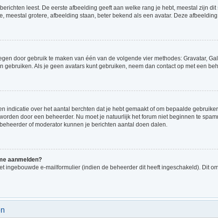
richten leest. De eerste afbeelding geeft aan welke rang je hebt, meestal zijn dit 
e, meestal grotere, afbeelding staan, beter bekend als een avatar. Deze afbeelding 
voegen door gebruik te maken van één van de volgende vier methodes: Gravatar, Gale
n gebruiken. Als je geen avatars kunt gebruiken, neem dan contact op met een beh
indicatie over het aantal berchten dat je hebt gemaakt of om bepaalde gebruikers 
d worden door een beheerder. Nu moet je natuurlijk het forum niet beginnen te sp
en beheerder of moderator kunnen je berichten aantal doen dalen.
k me aanmelden?
t ingebouwde e-mailformulier (indien de beheerder dit heeft ingeschakeld). Dit o
en