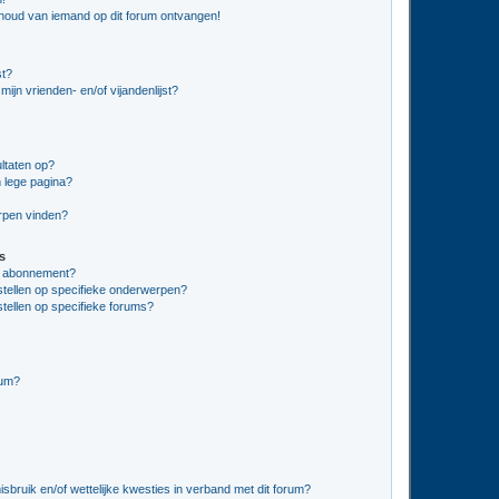
nhoud van iemand op dit forum ontvangen!
st?
ijn vrienden- en/of vijandenlijst?
ltaten op?
 lege pagina?
erpen vinden?
s
en abonnement?
stellen op specifieke onderwerpen?
tellen op specifieke forums?
rum?
bruik en/of wettelijke kwesties in verband met dit forum?