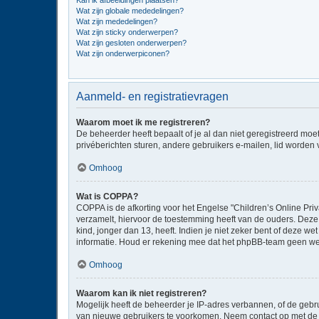
Kan ik afbeeldingen plaatsen?
Wat zijn globale mededelingen?
Wat zijn mededelingen?
Wat zijn sticky onderwerpen?
Wat zijn gesloten onderwerpen?
Wat zijn onderwerpiconen?
Aanmeld- en registratievragen
Waarom moet ik me registreren?
De beheerder heeft bepaalt of je al dan niet geregistreerd moe
privéberichten sturen, andere gebruikers e-mailen, lid worden
Omhoog
Wat is COPPA?
COPPA is de afkorting voor het Engelse "Children’s Online Priv
verzamelt, hiervoor de toestemming heeft van de ouders. Deze
kind, jonger dan 13, heeft. Indien je niet zeker bent of deze w
informatie. Houd er rekening mee dat het phpBB-team geen wette
Omhoog
Waarom kan ik niet registreren?
Mogelijk heeft de beheerder je IP-adres verbannen, of de gebru
van nieuwe gebruikers te voorkomen. Neem contact op met de 