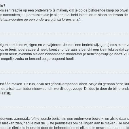
tie?
om een reactie op een onderwerp te maken, klik je op de bijhorende knop op ofwe
an aanmaken, de permissies die je al dan niet hebt in het forum staan onderaan de
et antwoorden op een onderwerp in dit forum, enz.
).
eigen berichten wijzigen en verwijderen. Je kunt een bericht wijzigen (soms maar voo
op je bericht gereageerd heeft, komt er onderaan je bericht een klein tekstje dat ze
ageerd heeft, evenmin als een beheerder of moderator je bericht gewijzigd heeft. 
r mogelijk zodra er iemand op gereageerd heeft.
rst één maken. Dit kun je via het gebruikerspaneel doen. Als je dit gedaan hebt, ku
automatisch aan ieder nieuw bericht wordt toegevoegd. Dit doe je door de bijhorende 
laatst).
derwerp aanmaakt (of het eerste bericht in een onderwerp bewerkt en als je daar pe
niet kan zien, heb je niet de juiste permissies om peilingen aan te maken). Je moet 
gedeelte (limiet is ingesteld door de beheerder), met elke optie gescheiden door mi