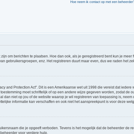
Hoe neem ik contact op met een beheerder
t zijn om berichten te plaatsen. Hoe dan ook, als je geregistreerd bent kun je meer
 van gebruikersgroepen, enz. Het registreren duurt maar even, dus we raden het ze
acy and Protection Act". Dit is een Amerikaanse wet uit 1998 die vereist dat ieder
 toestemming moet schriftelijk of op een andere wijze gegeven worden, zodat de 
et al dan niet op jou of de website waarop je wil registreren van toepassing is, ne
lijke informatie kan verschaffen en ook niet het aanspreekpunt is voor deze wetge
ikersnaam die je opgeeft verboden. Tevens is het mogelijk dat de beheerder de regi
beheerder voor verdere hulp.