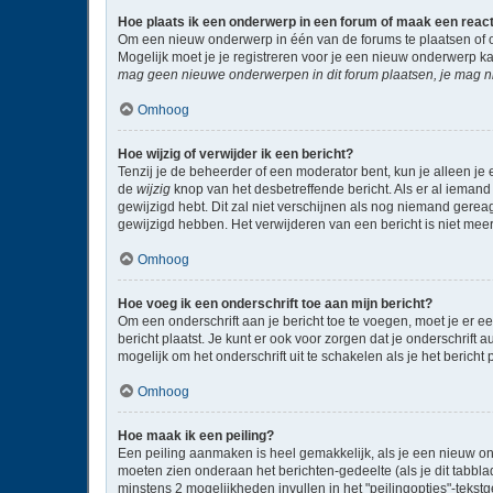
Hoe plaats ik een onderwerp in een forum of maak een reac
Om een nieuw onderwerp in één van de forums te plaatsen of 
Mogelijk moet je je registreren voor je een nieuw onderwerp k
mag geen nieuwe onderwerpen in dit forum plaatsen, je mag ni
Omhoog
Hoe wijzig of verwijder ik een bericht?
Tenzij je de beheerder of een moderator bent, kun je alleen je 
de
wijzig
knop van het desbetreffende bericht. Als er al iemand 
gewijzigd hebt. Dit zal niet verschijnen als nog niemand gere
gewijzigd hebben. Het verwijderen van een bericht is niet mee
Omhoog
Hoe voeg ik een onderschrift toe aan mijn bericht?
Om een onderschrift aan je bericht toe te voegen, moet je er ee
bericht plaatst. Je kunt er ook voor zorgen dat je onderschrift 
mogelijk om het onderschrift uit te schakelen als je het bericht p
Omhoog
Hoe maak ik een peiling?
Een peiling aanmaken is heel gemakkelijk, als je een nieuw on
moeten zien onderaan het berichten-gedeelte (als je dit tabblad 
minstens 2 mogelijkheden invullen in het "peilingopties"-tekst