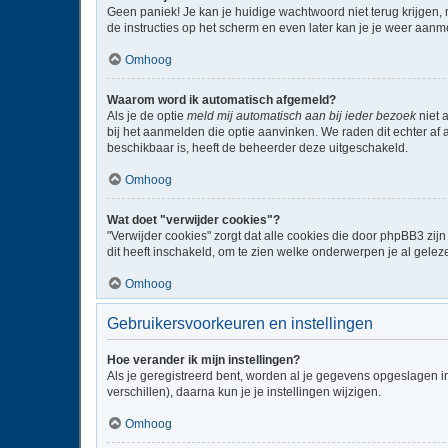
Geen paniek! Je kan je huidige wachtwoord niet terug krijgen,
de instructies op het scherm en even later kan je je weer aanm
Omhoog
Waarom word ik automatisch afgemeld?
Als je de optie
meld mij automatisch aan bij ieder bezoek
niet 
bij het aanmelden die optie aanvinken. We raden dit echter af a
beschikbaar is, heeft de beheerder deze uitgeschakeld.
Omhoog
Wat doet "verwijder cookies"?
"Verwijder cookies" zorgt dat alle cookies die door phpBB3 z
dit heeft inschakeld, om te zien welke onderwerpen je al gelez
Omhoog
Gebruikersvoorkeuren en instellingen
Hoe verander ik mijn instellingen?
Als je geregistreerd bent, worden al je gegevens opgeslagen i
verschillen), daarna kun je je instellingen wijzigen.
Omhoog