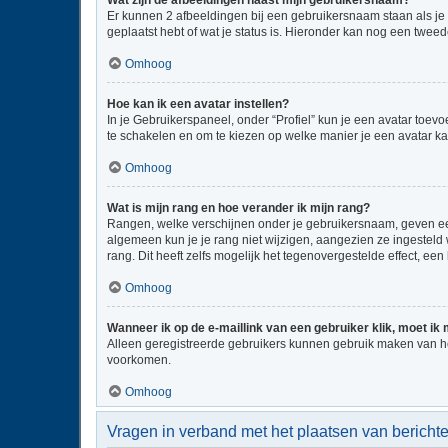
Wat zijn de afbeeldingen naast mijn gebruikersnaam?
Er kunnen 2 afbeeldingen bij een gebruikersnaam staan als je be
geplaatst hebt of wat je status is. Hieronder kan nog een tweed
Omhoog
Hoe kan ik een avatar instellen?
In je Gebruikerspaneel, onder “Profiel” kun je een avatar toe
te schakelen en om te kiezen op welke manier je een avatar ka
Omhoog
Wat is mijn rang en hoe verander ik mijn rang?
Rangen, welke verschijnen onder je gebruikersnaam, geven een 
algemeen kun je je rang niet wijzigen, aangezien ze ingestel
rang. Dit heeft zelfs mogelijk het tegenovergestelde effect, e
Omhoog
Wanneer ik op de e-maillink van een gebruiker klik, moet i
Alleen geregistreerde gebruikers kunnen gebruik maken van he
voorkomen.
Omhoog
Vragen in verband met het plaatsen van bericht