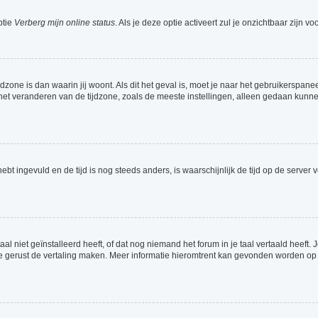
ptie
Verberg mijn online status
. Als je deze optie activeert zul je onzichtbaar zijn 
jdzone is dan waarin jij woont. Als dit het geval is, moet je naar het gebruikerspa
t veranderen van de tijdzone, zoals de meeste instellingen, alleen gedaan kunnen
 hebt ingevuld en de tijd is nog steeds anders, is waarschijnlijk de tijd op de serv
 niet geïnstalleerd heeft, of dat nog niemand het forum in je taal vertaald heeft. Je
ag je gerust de vertaling maken. Meer informatie hieromtrent kan gevonden worden o