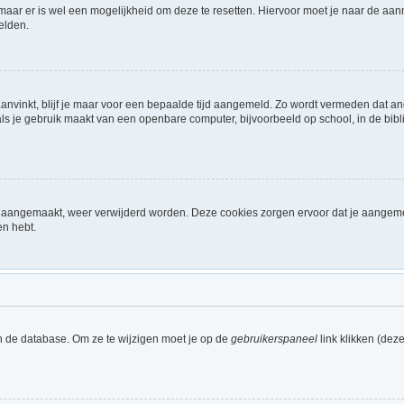
 maar er is wel een mogelijkheid om deze te resetten. Hiervoor moet je naar de a
elden.
aanvinkt, blijf je maar voor een bepaalde tijd aangemeld. Zo wordt vermeden dat a
ls je gebruik maakt van een openbare computer, bijvoorbeeld op school, in de biblio
ijn aangemaakt, weer verwijderd worden. Deze cookies zorgen ervoor dat je aangem
en hebt.
n de database. Om ze te wijzigen moet je op de
gebruikerspaneel
link klikken (dez