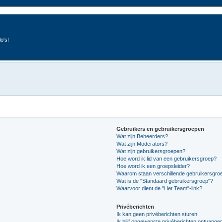
o's!
Gebruikers en gebruikersgroepen
Wat zijn Beheerders?
Wat zijn Moderators?
Wat zijn gebruikersgroepen?
Hoe word ik lid van een gebruikersgroep?
Hoe word ik een groepsleider?
Waarom staan verschillende gebruikersgroe
Wat is de "Standaard gebruikersgroep"?
Waarvoor dient de "Het Team"-link?
Privéberichten
Ik kan geen privéberichten sturen!
Ik blijf ongewenste privéberichten ontvange