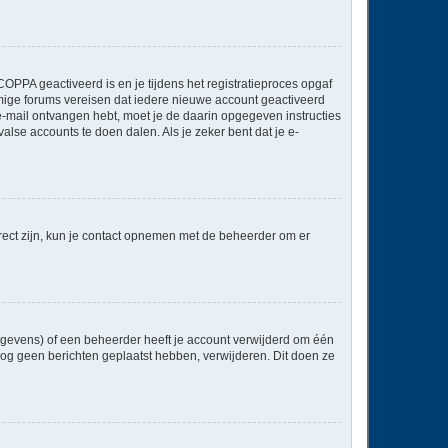
OPPA geactiveerd is en je tijdens het registratieproces opgaf
ommige forums vereisen dat iedere nieuwe account geactiveerd
 e-mail ontvangen hebt, moet je de daarin opgegeven instructies
lse accounts te doen dalen. Als je zeker bent dat je e-
rect zijn, kun je contact opnemen met de beheerder om er
egevens) of een beheerder heeft je account verwijderd om één
e nog geen berichten geplaatst hebben, verwijderen. Dit doen ze