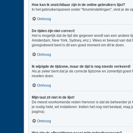
Hoe kan ik onzichtbaar zijn in de online gebruikers lijst?
In het gebruikerspaneel onder "foruminstellingen", vind je de o
Omhoog
De tijden zijn niet correct!
Het is mogelijk dat de tijd die gegeven wordt van een andere ti
Amsterdam, New York, Sydney, enz.). Wees er bewust van dat he
geregistreerd bent is dit een goed moment om dit te doen.
Omhoog
Ik wijzigde de tijdzone, maar de tijd is nog steeds verkeerd!
Als je zeker bent dat je de correcte tijdzone en zomertijd goed
moeten doen.
Omhoog
Mijn taal zit niet in de lijst!
De meest voorkomende reden hiervoor is dat de beheerder je taal
je nodig hebt, wil installeren. Indien het nog niet bestaat, m
pagina).
Omhoog