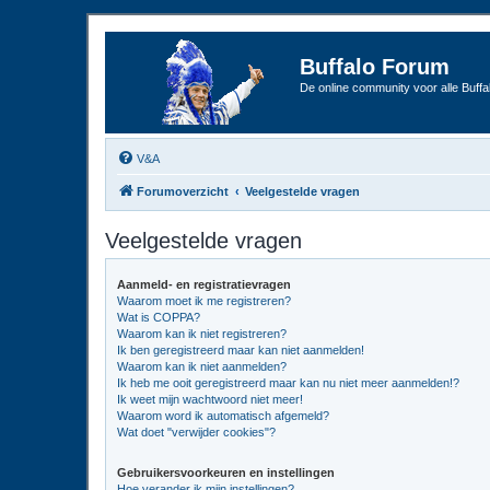
Buffalo Forum
De online community voor alle Buffal
V&A
Forumoverzicht
Veelgestelde vragen
Veelgestelde vragen
Aanmeld- en registratievragen
Waarom moet ik me registreren?
Wat is COPPA?
Waarom kan ik niet registreren?
Ik ben geregistreerd maar kan niet aanmelden!
Waarom kan ik niet aanmelden?
Ik heb me ooit geregistreerd maar kan nu niet meer aanmelden!?
Ik weet mijn wachtwoord niet meer!
Waarom word ik automatisch afgemeld?
Wat doet "verwijder cookies"?
Gebruikersvoorkeuren en instellingen
Hoe verander ik mijn instellingen?