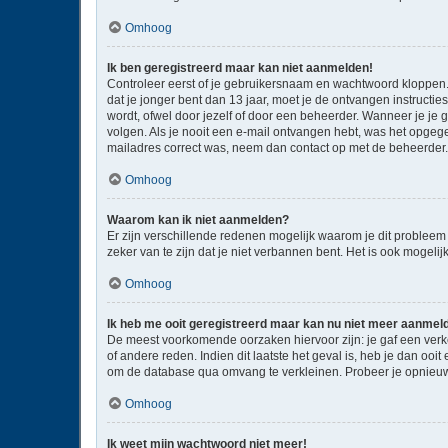
Omhoog
Ik ben geregistreerd maar kan niet aanmelden!
Controleer eerst of je gebruikersnaam en wachtwoord kloppen. I
dat je jonger bent dan 13 jaar, moet je de ontvangen instructi
wordt, ofwel door jezelf of door een beheerder. Wanneer je je 
volgen. Als je nooit een e-mail ontvangen hebt, was het opgege
mailadres correct was, neem dan contact op met de beheerder.
Omhoog
Waarom kan ik niet aanmelden?
Er zijn verschillende redenen mogelijk waarom je dit probleem
zeker van te zijn dat je niet verbannen bent. Het is ook mogeli
Omhoog
Ik heb me ooit geregistreerd maar kan nu niet meer aanmel
De meest voorkomende oorzaken hiervoor zijn: je gaf een verk
of andere reden. Indien dit laatste het geval is, heb je dan oo
om de database qua omvang te verkleinen. Probeer je opnieuw 
Omhoog
Ik weet mijn wachtwoord niet meer!