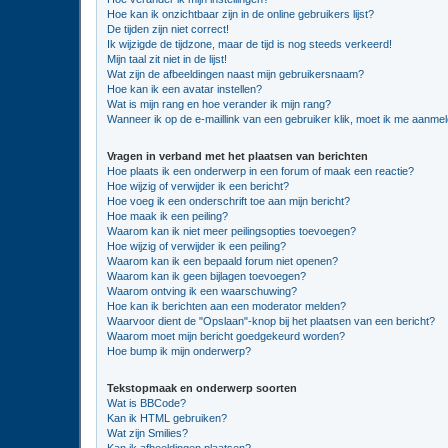
Hoe kan ik onzichtbaar zijn in de online gebruikers lijst?
De tijden zijn niet correct!
Ik wijzigde de tijdzone, maar de tijd is nog steeds verkeerd!
Mijn taal zit niet in de lijst!
Wat zijn de afbeeldingen naast mijn gebruikersnaam?
Hoe kan ik een avatar instellen?
Wat is mijn rang en hoe verander ik mijn rang?
Wanneer ik op de e-maillink van een gebruiker klik, moet ik me aanme
Vragen in verband met het plaatsen van berichten
Hoe plaats ik een onderwerp in een forum of maak een reactie?
Hoe wijzig of verwijder ik een bericht?
Hoe voeg ik een onderschrift toe aan mijn bericht?
Hoe maak ik een peiling?
Waarom kan ik niet meer peilingsopties toevoegen?
Hoe wijzig of verwijder ik een peiling?
Waarom kan ik een bepaald forum niet openen?
Waarom kan ik geen bijlagen toevoegen?
Waarom ontving ik een waarschuwing?
Hoe kan ik berichten aan een moderator melden?
Waarvoor dient de "Opslaan"-knop bij het plaatsen van een bericht?
Waarom moet mijn bericht goedgekeurd worden?
Hoe bump ik mijn onderwerp?
Tekstopmaak en onderwerp soorten
Wat is BBCode?
Kan ik HTML gebruiken?
Wat zijn Smilies?