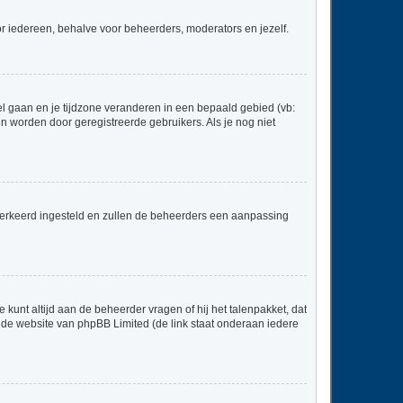
voor iedereen, behalve voor beheerders, moderators en jezelf.
neel gaan en je tijdzone veranderen in een bepaald gebied (vb:
 worden door geregistreerde gebruikers. Als je nog niet
er verkeerd ingesteld en zullen de beheerders een aanpassing
 kunt altijd aan de beheerder vragen of hij het talenpakket, dat
p de website van phpBB Limited (de link staat onderaan iedere