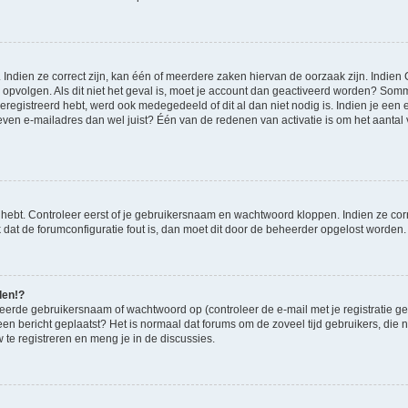
ndien ze correct zijn, kan één of meerdere zaken hiervan de oorzaak zijn. Indien C
es opvolgen. Als dit niet het geval is, moet je account dan geactiveerd worden? S
geregistreerd hebt, werd ook medegedeeld of dit al dan niet nodig is. Indien je een
ven e-mailadres dan wel juist? Één van de redenen van activatie is om het aantal va
 hebt. Controleer eerst of je gebruikersnaam en wachtwoord kloppen. Indien ze cor
jk dat de forumconfiguratie fout is, dan moet dit door de beheerder opgelost worden.
den!?
eerde gebruikersnaam of wachtwoord op (controleer de e-mail met je registratie g
it een bericht geplaatst? Het is normaal dat forums om de zoveel tijd gebruikers, di
te registreren en meng je in de discussies.