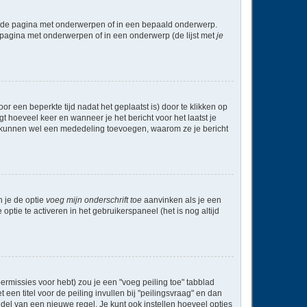
l de pagina met onderwerpen of in een bepaald onderwerp.
 pagina met onderwerpen of in een onderwerp (de lijst met
je
r een beperkte tijd nadat het geplaatst is) door te klikken op
gt hoeveel keer en wanneer je het bericht voor het laatst je
Zij kunnen wel een mededeling toevoegen, waarom ze je bericht
n je de optie
voeg mijn onderschrift toe
aanvinken als je een
optie te activeren in het gebruikerspaneel (het is nog altijd
rmissies voor hebt) zou je een "voeg peiling toe" tabblad
een titel voor de peiling invullen bij "peilingsvraag" en dan
ddel van een nieuwe regel. Je kunt ook instellen hoeveel opties