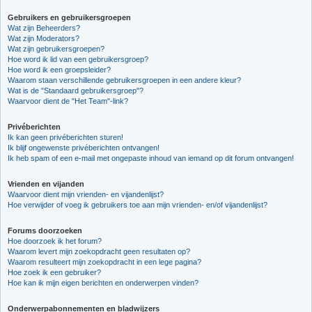
Gebruikers en gebruikersgroepen
Wat zijn Beheerders?
Wat zijn Moderators?
Wat zijn gebruikersgroepen?
Hoe word ik lid van een gebruikersgroep?
Hoe word ik een groepsleider?
Waarom staan verschillende gebruikersgroepen in een andere kleur?
Wat is de "Standaard gebruikersgroep"?
Waarvoor dient de "Het Team"-link?
Privéberichten
Ik kan geen privéberichten sturen!
Ik blijf ongewenste privéberichten ontvangen!
Ik heb spam of een e-mail met ongepaste inhoud van iemand op dit forum ontvangen!
Vrienden en vijanden
Waarvoor dient mijn vrienden- en vijandenlijst?
Hoe verwijder of voeg ik gebruikers toe aan mijn vrienden- en/of vijandenlijst?
Forums doorzoeken
Hoe doorzoek ik het forum?
Waarom levert mijn zoekopdracht geen resultaten op?
Waarom resulteert mijn zoekopdracht in een lege pagina?
Hoe zoek ik een gebruiker?
Hoe kan ik mijn eigen berichten en onderwerpen vinden?
Onderwerpabonnementen en bladwijzers