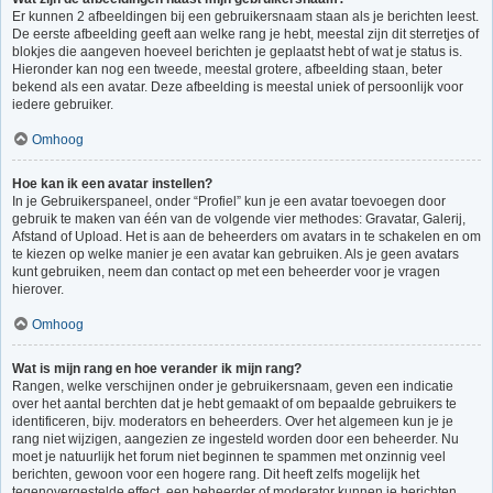
Er kunnen 2 afbeeldingen bij een gebruikersnaam staan als je berichten leest.
De eerste afbeelding geeft aan welke rang je hebt, meestal zijn dit sterretjes of
blokjes die aangeven hoeveel berichten je geplaatst hebt of wat je status is.
Hieronder kan nog een tweede, meestal grotere, afbeelding staan, beter
bekend als een avatar. Deze afbeelding is meestal uniek of persoonlijk voor
iedere gebruiker.
Omhoog
Hoe kan ik een avatar instellen?
In je Gebruikerspaneel, onder “Profiel” kun je een avatar toevoegen door
gebruik te maken van één van de volgende vier methodes: Gravatar, Galerij,
Afstand of Upload. Het is aan de beheerders om avatars in te schakelen en om
te kiezen op welke manier je een avatar kan gebruiken. Als je geen avatars
kunt gebruiken, neem dan contact op met een beheerder voor je vragen
hierover.
Omhoog
Wat is mijn rang en hoe verander ik mijn rang?
Rangen, welke verschijnen onder je gebruikersnaam, geven een indicatie
over het aantal berchten dat je hebt gemaakt of om bepaalde gebruikers te
identificeren, bijv. moderators en beheerders. Over het algemeen kun je je
rang niet wijzigen, aangezien ze ingesteld worden door een beheerder. Nu
moet je natuurlijk het forum niet beginnen te spammen met onzinnig veel
berichten, gewoon voor een hogere rang. Dit heeft zelfs mogelijk het
tegenovergestelde effect, een beheerder of moderator kunnen je berichten