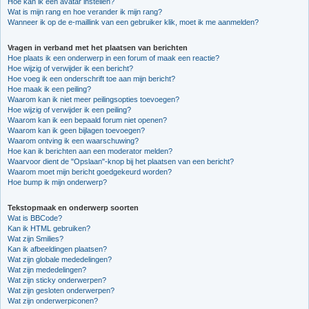
Hoe kan ik een avatar instellen?
Wat is mijn rang en hoe verander ik mijn rang?
Wanneer ik op de e-maillink van een gebruiker klik, moet ik me aanmelden?
Vragen in verband met het plaatsen van berichten
Hoe plaats ik een onderwerp in een forum of maak een reactie?
Hoe wijzig of verwijder ik een bericht?
Hoe voeg ik een onderschrift toe aan mijn bericht?
Hoe maak ik een peiling?
Waarom kan ik niet meer peilingsopties toevoegen?
Hoe wijzig of verwijder ik een peiling?
Waarom kan ik een bepaald forum niet openen?
Waarom kan ik geen bijlagen toevoegen?
Waarom ontving ik een waarschuwing?
Hoe kan ik berichten aan een moderator melden?
Waarvoor dient de "Opslaan"-knop bij het plaatsen van een bericht?
Waarom moet mijn bericht goedgekeurd worden?
Hoe bump ik mijn onderwerp?
Tekstopmaak en onderwerp soorten
Wat is BBCode?
Kan ik HTML gebruiken?
Wat zijn Smilies?
Kan ik afbeeldingen plaatsen?
Wat zijn globale mededelingen?
Wat zijn mededelingen?
Wat zijn sticky onderwerpen?
Wat zijn gesloten onderwerpen?
Wat zijn onderwerpiconen?