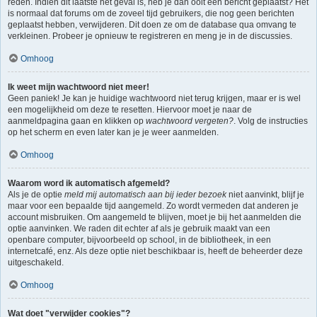
reden. Indien dit laatste het geval is, heb je dan ooit een bericht geplaatst? Het
is normaal dat forums om de zoveel tijd gebruikers, die nog geen berichten
geplaatst hebben, verwijderen. Dit doen ze om de database qua omvang te
verkleinen. Probeer je opnieuw te registreren en meng je in de discussies.
Omhoog
Ik weet mijn wachtwoord niet meer!
Geen paniek! Je kan je huidige wachtwoord niet terug krijgen, maar er is wel
een mogelijkheid om deze te resetten. Hiervoor moet je naar de
aanmeldpagina gaan en klikken op
wachtwoord vergeten?
. Volg de instructies
op het scherm en even later kan je je weer aanmelden.
Omhoog
Waarom word ik automatisch afgemeld?
Als je de optie
meld mij automatisch aan bij ieder bezoek
niet aanvinkt, blijf je
maar voor een bepaalde tijd aangemeld. Zo wordt vermeden dat anderen je
account misbruiken. Om aangemeld te blijven, moet je bij het aanmelden die
optie aanvinken. We raden dit echter af als je gebruik maakt van een
openbare computer, bijvoorbeeld op school, in de bibliotheek, in een
internetcafé, enz. Als deze optie niet beschikbaar is, heeft de beheerder deze
uitgeschakeld.
Omhoog
Wat doet "verwijder cookies"?