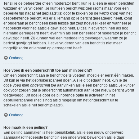
Tenzij je de beheerder of een moderator bent, kun je alleen je eigen berichten
wijzigen en verwijderen. Je kunt een bericht wijzigen (soms maar voor een
beperkte tijd nadat het geplaatst is) door te klikken op de
wijzig
knop van het
desbetreffende bericht. Als er al iemand op je bericht gereageerd heeft, komt
er onderaan je bericht een klein tekstje dat zegt hoeveel keer en wanneer je
het bericht voor het laatst je gewijzigd hebt. Dit zal niet verschijnen als nog
niemand gereageerd heeft, evenmin als een beheerder of moderator je bericht
gewijzigd heeft. Zij kunnen wel een mededeling toevoegen, waarom ze je
bericht gewijzigd hebben. Het verwijderen van een bericht is niet meer
mogelijk zodra er iemand op gereageerd heeft.
Omhoog
Hoe voeg ik een onderschrift toe aan mijn bericht?
Om een onderschrift aan je bericht toe te voegen, moet je er eerst één maken.
Dit kun je via het gebruikerspaneel doen. Als je dit gedaan hebt, kun je de
optie
voeg mijn onderschrift toe
aanvinken als je een bericht plaatst. Je kunt er
ook voor zorgen dat je onderschrift automatisch aan ieder nieuw bericht wordt
toegevoegd. Dit doe je door de bijhorende optie te activeren in het
gebruikerspaneel (het is nog altijd mogelijk om het onderschrift uit te
schakelen als je het bericht plaatst).
Omhoog
Hoe maak ik een peiling?
Een peiling aanmaken is heel gemakkelijk, als je een nieuw onderwerp
aanmaakt (of het eerste bericht in een onderwerp bewerkt en als je daar