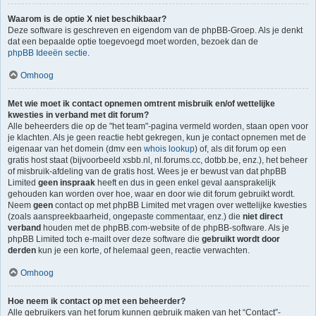
Waarom is de optie X niet beschikbaar?
Deze software is geschreven en eigendom van de phpBB-Groep. Als je denkt
dat een bepaalde optie toegevoegd moet worden, bezoek dan de
phpBB Ideeën sectie
.
Omhoog
Met wie moet ik contact opnemen omtrent misbruik en/of wettelijke
kwesties in verband met dit forum?
Alle beheerders die op de "het team"-pagina vermeld worden, staan open voor
je klachten. Als je geen reactie hebt gekregen, kun je contact opnemen met de
eigenaar van het domein (dmv een
whois lookup
) of, als dit forum op een
gratis host staat (bijvoorbeeld xsbb.nl, nl.forums.cc, dotbb.be, enz.), het beheer
of misbruik-afdeling van de gratis host. Wees je er bewust van dat phpBB
Limited
geen inspraak
heeft en dus in geen enkel geval aansprakelijk
gehouden kan worden over hoe, waar en door wie dit forum gebruikt wordt.
Neem
geen
contact op met phpBB Limited met vragen over wettelijke kwesties
(zoals aanspreekbaarheid, ongepaste commentaar, enz.) die
niet direct
verband
houden met de phpBB.com-website of de phpBB-software. Als je
phpBB Limited toch e-mailt over deze software die
gebruikt wordt door
derden
kun je een korte, of helemaal geen, reactie verwachten.
Omhoog
Hoe neem ik contact op met een beheerder?
Alle gebruikers van het forum kunnen gebruik maken van het “Contact”-