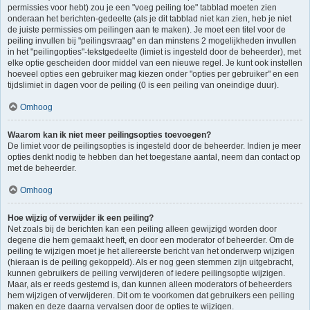
permissies voor hebt) zou je een "voeg peiling toe" tabblad moeten zien
onderaan het berichten-gedeelte (als je dit tabblad niet kan zien, heb je niet
de juiste permissies om peilingen aan te maken). Je moet een titel voor de
peiling invullen bij "peilingsvraag" en dan minstens 2 mogelijkheden invullen
in het "peilingopties"-tekstgedeelte (limiet is ingesteld door de beheerder), met
elke optie gescheiden door middel van een nieuwe regel. Je kunt ook instellen
hoeveel opties een gebruiker mag kiezen onder "opties per gebruiker" en een
tijdslimiet in dagen voor de peiling (0 is een peiling van oneindige duur).
Omhoog
Waarom kan ik niet meer peilingsopties toevoegen?
De limiet voor de peilingsopties is ingesteld door de beheerder. Indien je meer
opties denkt nodig te hebben dan het toegestane aantal, neem dan contact op
met de beheerder.
Omhoog
Hoe wijzig of verwijder ik een peiling?
Net zoals bij de berichten kan een peiling alleen gewijzigd worden door
degene die hem gemaakt heeft, en door een moderator of beheerder. Om de
peiling te wijzigen moet je het allereerste bericht van het onderwerp wijzigen
(hieraan is de peiling gekoppeld). Als er nog geen stemmen zijn uitgebracht,
kunnen gebruikers de peiling verwijderen of iedere peilingsoptie wijzigen.
Maar, als er reeds gestemd is, dan kunnen alleen moderators of beheerders
hem wijzigen of verwijderen. Dit om te voorkomen dat gebruikers een peiling
maken en deze daarna vervalsen door de opties te wijzigen.