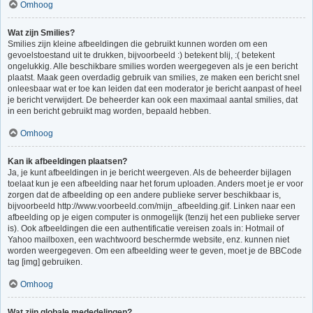
Omhoog
Wat zijn Smilies?
Smilies zijn kleine afbeeldingen die gebruikt kunnen worden om een
gevoelstoestand uit te drukken, bijvoorbeeld :) betekent blij, :( betekent
ongelukkig. Alle beschikbare smilies worden weergegeven als je een bericht
plaatst. Maak geen overdadig gebruik van smilies, ze maken een bericht snel
onleesbaar wat er toe kan leiden dat een moderator je bericht aanpast of heel
je bericht verwijdert. De beheerder kan ook een maximaal aantal smilies, dat
in een bericht gebruikt mag worden, bepaald hebben.
Omhoog
Kan ik afbeeldingen plaatsen?
Ja, je kunt afbeeldingen in je bericht weergeven. Als de beheerder bijlagen
toelaat kun je een afbeelding naar het forum uploaden. Anders moet je er voor
zorgen dat de afbeelding op een andere publieke server beschikbaar is,
bijvoorbeeld http://www.voorbeeld.com/mijn_afbeelding.gif. Linken naar een
afbeelding op je eigen computer is onmogelijk (tenzij het een publieke server
is). Ook afbeeldingen die een authentificatie vereisen zoals in: Hotmail of
Yahoo mailboxen, een wachtwoord beschermde website, enz. kunnen niet
worden weergegeven. Om een afbeelding weer te geven, moet je de BBCode
tag [img] gebruiken.
Omhoog
Wat zijn globale mededelingen?