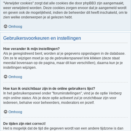
"Verwijder cookies" zorgt dat alle cookies die door phpBB3 zijn aangemaakt,
weer verwijderd worden. Deze cookies zorgen ervoor dat je aangemeld wordt
en geven ook de mogelijkheid, indien de beheerder dit heeft inschakeld, om te
zien welke onderwerpen je al gelezen hebt.
Omhoog
Gebruikersvoorkeuren en instellingen
Hoe verander ik mijn instellingen?
Als je geregistreerd bent, worden al je gegevens opgeslagen in de database.
Om ze te wijzigen moet je op de
gebruikerspaneel
link klikken (deze staat
meestal bovenaan op de pagina, maar dit kan verschillen), daarna kun je je
instellingen wijzigen.
Omhoog
Hoe kan ik onzichtbaar zijn in de online gebruikers lijst?
In het gebruikerspaneel onder "foruminstellingen", vind je de optie
Verberg
mijn online status
. Als je deze optie activeert zul je onzichtbaar zijn voor
iedereen, behalve voor beheerders, moderators en jezelf.
Omhoog
De tijden zijn niet correct!
Het is mogelijk dat de tijd die gegeven wordt van een andere tijdzone is dan