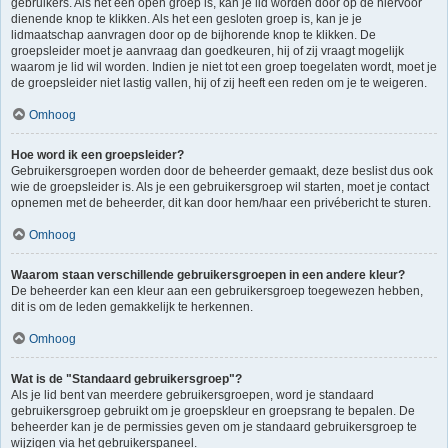
gebruikers. Als het een open groep is, kan je lid worden door op de hiervoor
dienende knop te klikken. Als het een gesloten groep is, kan je je
lidmaatschap aanvragen door op de bijhorende knop te klikken. De
groepsleider moet je aanvraag dan goedkeuren, hij of zij vraagt mogelijk
waarom je lid wil worden. Indien je niet tot een groep toegelaten wordt, moet je
de groepsleider niet lastig vallen, hij of zij heeft een reden om je te weigeren.
Omhoog
Hoe word ik een groepsleider?
Gebruikersgroepen worden door de beheerder gemaakt, deze beslist dus ook
wie de groepsleider is. Als je een gebruikersgroep wil starten, moet je contact
opnemen met de beheerder, dit kan door hem/haar een privébericht te sturen.
Omhoog
Waarom staan verschillende gebruikersgroepen in een andere kleur?
De beheerder kan een kleur aan een gebruikersgroep toegewezen hebben,
dit is om de leden gemakkelijk te herkennen.
Omhoog
Wat is de "Standaard gebruikersgroep"?
Als je lid bent van meerdere gebruikersgroepen, word je standaard
gebruikersgroep gebruikt om je groepskleur en groepsrang te bepalen. De
beheerder kan je de permissies geven om je standaard gebruikersgroep te
wijzigen via het gebruikerspaneel.