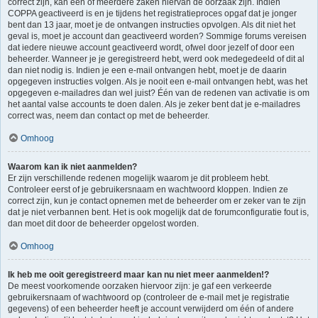
correct zijn, kan één of meerdere zaken hiervan de oorzaak zijn. Indien
COPPA geactiveerd is en je tijdens het registratieproces opgaf dat je jonger
bent dan 13 jaar, moet je de ontvangen instructies opvolgen. Als dit niet het
geval is, moet je account dan geactiveerd worden? Sommige forums vereisen
dat iedere nieuwe account geactiveerd wordt, ofwel door jezelf of door een
beheerder. Wanneer je je geregistreerd hebt, werd ook medegedeeld of dit al
dan niet nodig is. Indien je een e-mail ontvangen hebt, moet je de daarin
opgegeven instructies volgen. Als je nooit een e-mail ontvangen hebt, was het
opgegeven e-mailadres dan wel juist? Één van de redenen van activatie is om
het aantal valse accounts te doen dalen. Als je zeker bent dat je e-mailadres
correct was, neem dan contact op met de beheerder.
Omhoog
Waarom kan ik niet aanmelden?
Er zijn verschillende redenen mogelijk waarom je dit probleem hebt.
Controleer eerst of je gebruikersnaam en wachtwoord kloppen. Indien ze
correct zijn, kun je contact opnemen met de beheerder om er zeker van te zijn
dat je niet verbannen bent. Het is ook mogelijk dat de forumconfiguratie fout is,
dan moet dit door de beheerder opgelost worden.
Omhoog
Ik heb me ooit geregistreerd maar kan nu niet meer aanmelden!?
De meest voorkomende oorzaken hiervoor zijn: je gaf een verkeerde
gebruikersnaam of wachtwoord op (controleer de e-mail met je registratie
gegevens) of een beheerder heeft je account verwijderd om één of andere