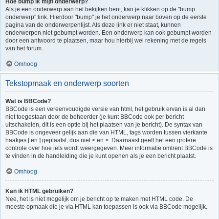
Hoe bump ik mijn onderwerp?
Als je een onderwerp aan het bekijken bent, kan je klikken op de "bump
onderwerp" link. Hierdoor "bump" je het onderwerp naar boven op de eerste
pagina van de onderwerpenlijst. Als deze link er niet staat, kunnen
onderwerpen niet gebumpt worden. Een onderwerp kan ook gebumpt worden
door een antwoord te plaatsen, maar hou hierbij wel rekening met de regels
van het forum.
Omhoog
Tekstopmaak en onderwerp soorten
Wat is BBCode?
BBCode is een vereenvoudigde versie van html, het gebruik ervan is al dan
niet toegestaan door de beheerder (je kunt BBCode ook per bericht
uitschakelen, dit is een optie bij het plaatsen van je bericht). De syntax van
BBCode is ongeveer gelijk aan die van HTML, tags worden tussen vierkante
haakjes [ en ] geplaatst, dus niet < en >. Daarnaast geeft het een grotere
controle over hoe iets wordt weergegeven. Meer informatie omtrent BBCode is
te vinden in de handleiding die je kunt openen als je een bericht plaatst.
Omhoog
Kan ik HTML gebruiken?
Nee, het is niet mogelijk om je bericht op te maken met HTML code. De
meeste opmaak die je via HTML kan toepassen is ook via BBCode mogelijk.