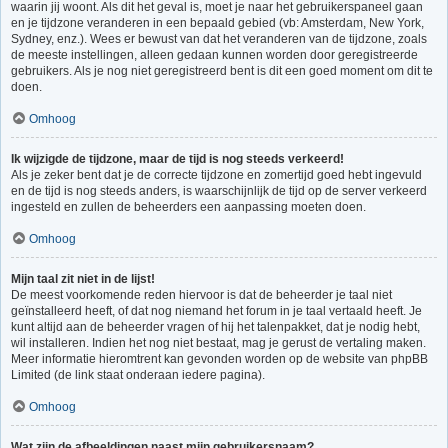
waarin jij woont. Als dit het geval is, moet je naar het gebruikerspaneel gaan
en je tijdzone veranderen in een bepaald gebied (vb: Amsterdam, New York,
Sydney, enz.). Wees er bewust van dat het veranderen van de tijdzone, zoals
de meeste instellingen, alleen gedaan kunnen worden door geregistreerde
gebruikers. Als je nog niet geregistreerd bent is dit een goed moment om dit te
doen.
Omhoog
Ik wijzigde de tijdzone, maar de tijd is nog steeds verkeerd!
Als je zeker bent dat je de correcte tijdzone en zomertijd goed hebt ingevuld
en de tijd is nog steeds anders, is waarschijnlijk de tijd op de server verkeerd
ingesteld en zullen de beheerders een aanpassing moeten doen.
Omhoog
Mijn taal zit niet in de lijst!
De meest voorkomende reden hiervoor is dat de beheerder je taal niet
geïnstalleerd heeft, of dat nog niemand het forum in je taal vertaald heeft. Je
kunt altijd aan de beheerder vragen of hij het talenpakket, dat je nodig hebt,
wil installeren. Indien het nog niet bestaat, mag je gerust de vertaling maken.
Meer informatie hieromtrent kan gevonden worden op de website van phpBB
Limited (de link staat onderaan iedere pagina).
Omhoog
Wat zijn de afbeeldingen naast mijn gebruikersnaam?