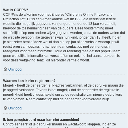
Wat is COPPA?
COPPA is de afkorting voor het Engelse "Children’s Online Privacy and
Protection Act". Dit is een Amerikaanse wet uit 1998 die vereist dat iedere
website die mogelijk gegevens van jongeren onder de 13 jaar verzamelt,
hiervoor de toestemming heeft van de ouders. Deze toestemming moet
schriftelijk of op een andere wijze gegeven worden, zodat de ouders weten dat
de website persoonlijke gegevens van hun kind, jonger dan 13, heeft. Indien
je niet zeker bent of deze wet al dan niet op jou of de website waarop je wil
registreren van toepassing is, neem dan contact op met een juridisch
raadgever voor meer informatie. Houd er rekening mee dat het phpBB-team
geen wettelijke informatie kan verschaffen en ook niet het aanspreekpunt is
voor deze wetgeving, tenzij dit hieronder vermeld wordt.
Omhoog
Waarom kan ik niet registreren?
Mogelijk heeft de beheerder je IP-adres verbannen, of de gebruikersnaam die
je opgeeft verboden. Tevens is het mogelijk dat de beheerder de registratie
mogelijkheid heeft uitgeschakeld om zo de registratie van nieuwe gebruikers
te voorkomen. Neem contact op met de beheerder voor verdere hulp.
Omhoog
Ik ben geregistreerd maar kan niet aanmelden!
Controleer eerst of je gebruikersnaam en wachtwoord kloppen. Indien ze