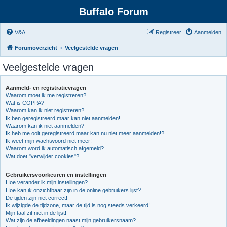
Buffalo Forum
V&A
Registreer
Aanmelden
Forumoverzicht
Veelgestelde vragen
Veelgestelde vragen
Aanmeld- en registratievragen
Waarom moet ik me registreren?
Wat is COPPA?
Waarom kan ik niet registreren?
Ik ben geregistreerd maar kan niet aanmelden!
Waarom kan ik niet aanmelden?
Ik heb me ooit geregistreerd maar kan nu niet meer aanmelden!?
Ik weet mijn wachtwoord niet meer!
Waarom word ik automatisch afgemeld?
Wat doet "verwijder cookies"?
Gebruikersvoorkeuren en instellingen
Hoe verander ik mijn instellingen?
Hoe kan ik onzichtbaar zijn in de online gebruikers lijst?
De tijden zijn niet correct!
Ik wijzigde de tijdzone, maar de tijd is nog steeds verkeerd!
Mijn taal zit niet in de lijst!
Wat zijn de afbeeldingen naast mijn gebruikersnaam?