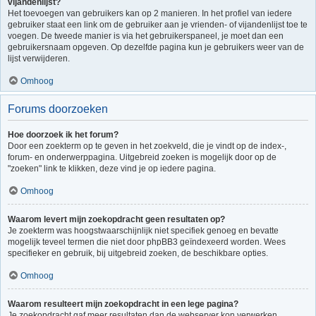
vijandenlijst?
Het toevoegen van gebruikers kan op 2 manieren. In het profiel van iedere
gebruiker staat een link om de gebruiker aan je vrienden- of vijandenlijst toe te
voegen. De tweede manier is via het gebruikerspaneel, je moet dan een
gebruikersnaam opgeven. Op dezelfde pagina kun je gebruikers weer van de
lijst verwijderen.
Omhoog
Forums doorzoeken
Hoe doorzoek ik het forum?
Door een zoekterm op te geven in het zoekveld, die je vindt op de index-,
forum- en onderwerppagina. Uitgebreid zoeken is mogelijk door op de
"zoeken" link te klikken, deze vind je op iedere pagina.
Omhoog
Waarom levert mijn zoekopdracht geen resultaten op?
Je zoekterm was hoogstwaarschijnlijk niet specifiek genoeg en bevatte
mogelijk teveel termen die niet door phpBB3 geïndexeerd worden. Wees
specifieker en gebruik, bij uitgebreid zoeken, de beschikbare opties.
Omhoog
Waarom resulteert mijn zoekopdracht in een lege pagina?
Je zoekopdracht gaf meer resultaten dan de webserver kon verwerken.