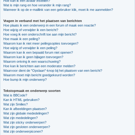
Hoe kan ik een avatar instellen?
Wat is mijn rang en hoe verander ik mijn rang?
Wanneer ik op de e-maillink van een gebruiker klik, moet ik me aanmelden?
Vragen in verband met het plaatsen van berichten
Hoe plaats ik een onderwerp in een forum of maak een reactie?
Hoe wijzig of verwijder ik een bericht?
Hoe voeg ik een onderschrift toe aan mijn bericht?
Hoe maak ik een peiling?
Waarom kan ik niet meer peilingsopties toevoegen?
Hoe wijzig of verwijder ik een peiling?
Waarom kan ik een bepaald forum niet openen?
Waarom kan ik geen bijlagen toevoegen?
Waarom ontving ik een waarschuwing?
Hoe kan ik berichten aan een moderator melden?
Waarvoor dient de "Opslaan"-knop bij het plaatsen van een bericht?
Waarom moet mijn bericht goedgekeurd worden?
Hoe bump ik mijn onderwerp?
Tekstopmaak en onderwerp soorten
Wat is BBCode?
Kan ik HTML gebruiken?
Wat zijn Smilies?
Kan ik afbeeldingen plaatsen?
Wat zijn globale mededelingen?
Wat zijn mededelingen?
Wat zijn sticky onderwerpen?
Wat zijn gesloten onderwerpen?
Wat zijn onderwerpiconen?