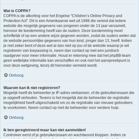
Wat is COPPA?
COPPA is de afkorting voor het Engelse "Children’s Online Privacy and
Protection Act". Dit is een Amerikaanse wet uit 1998 die vereist dat iedere
website die mogelijk gegevens van jongeren onder de 13 jaar verzamelt,
hiervoor de toestemming heeft van de ouders. Deze toestemming moet
schriftelijk of op een andere wijze gegeven worden, zodat de ouders weten dat
de website persoonlijke gegevens van hun kind, jonger dan 13, heeft. Indien
je niet zeker bent of deze wet al dan niet op jou of de website waarop je wil
registreren van toepassing is, neem dan contact op met een juridisch
raadgever voor meer informatie. Houd er rekening mee dat het phpBB-team
geen wettelijke informatie kan verschaffen en ook niet het aanspreekpunt is
voor deze wetgeving, tenzij dit hieronder vermeld wordt.
Omhoog
Waarom kan ik niet registreren?
Mogelijk heeft de beheerder je IP-adres verbannen, of de gebruikersnaam die
je opgeeft verboden. Tevens is het mogelijk dat de beheerder de registratie
mogelijkheid heeft uitgeschakeld om zo de registratie van nieuwe gebruikers
te voorkomen. Neem contact op met de beheerder voor verdere hulp.
Omhoog
Ik ben geregistreerd maar kan niet aanmelden!
Controleer eerst of je gebruikersnaam en wachtwoord kloppen. Indien ze