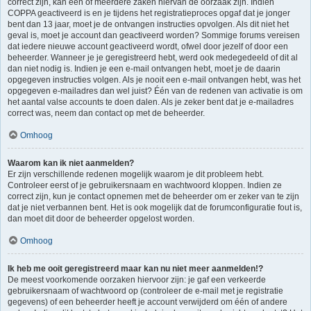
correct zijn, kan één of meerdere zaken hiervan de oorzaak zijn. Indien
COPPA geactiveerd is en je tijdens het registratieproces opgaf dat je jonger
bent dan 13 jaar, moet je de ontvangen instructies opvolgen. Als dit niet het
geval is, moet je account dan geactiveerd worden? Sommige forums vereisen
dat iedere nieuwe account geactiveerd wordt, ofwel door jezelf of door een
beheerder. Wanneer je je geregistreerd hebt, werd ook medegedeeld of dit al
dan niet nodig is. Indien je een e-mail ontvangen hebt, moet je de daarin
opgegeven instructies volgen. Als je nooit een e-mail ontvangen hebt, was het
opgegeven e-mailadres dan wel juist? Één van de redenen van activatie is om
het aantal valse accounts te doen dalen. Als je zeker bent dat je e-mailadres
correct was, neem dan contact op met de beheerder.
Omhoog
Waarom kan ik niet aanmelden?
Er zijn verschillende redenen mogelijk waarom je dit probleem hebt.
Controleer eerst of je gebruikersnaam en wachtwoord kloppen. Indien ze
correct zijn, kun je contact opnemen met de beheerder om er zeker van te zijn
dat je niet verbannen bent. Het is ook mogelijk dat de forumconfiguratie fout is,
dan moet dit door de beheerder opgelost worden.
Omhoog
Ik heb me ooit geregistreerd maar kan nu niet meer aanmelden!?
De meest voorkomende oorzaken hiervoor zijn: je gaf een verkeerde
gebruikersnaam of wachtwoord op (controleer de e-mail met je registratie
gegevens) of een beheerder heeft je account verwijderd om één of andere