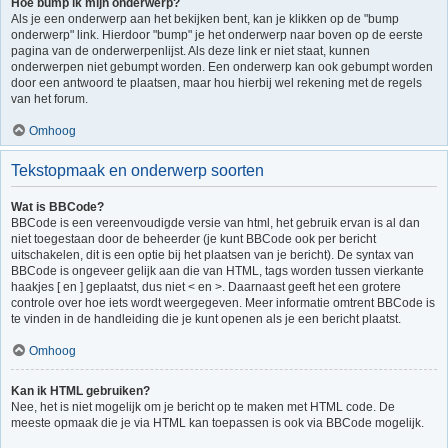
Hoe bump ik mijn onderwerp?
Als je een onderwerp aan het bekijken bent, kan je klikken op de "bump
onderwerp" link. Hierdoor "bump" je het onderwerp naar boven op de eerste
pagina van de onderwerpenlijst. Als deze link er niet staat, kunnen
onderwerpen niet gebumpt worden. Een onderwerp kan ook gebumpt worden
door een antwoord te plaatsen, maar hou hierbij wel rekening met de regels
van het forum.
Omhoog
Tekstopmaak en onderwerp soorten
Wat is BBCode?
BBCode is een vereenvoudigde versie van html, het gebruik ervan is al dan
niet toegestaan door de beheerder (je kunt BBCode ook per bericht
uitschakelen, dit is een optie bij het plaatsen van je bericht). De syntax van
BBCode is ongeveer gelijk aan die van HTML, tags worden tussen vierkante
haakjes [ en ] geplaatst, dus niet < en >. Daarnaast geeft het een grotere
controle over hoe iets wordt weergegeven. Meer informatie omtrent BBCode is
te vinden in de handleiding die je kunt openen als je een bericht plaatst.
Omhoog
Kan ik HTML gebruiken?
Nee, het is niet mogelijk om je bericht op te maken met HTML code. De
meeste opmaak die je via HTML kan toepassen is ook via BBCode mogelijk.