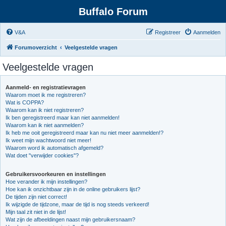
Buffalo Forum
V&A
Registreer
Aanmelden
Forumoverzicht
Veelgestelde vragen
Veelgestelde vragen
Aanmeld- en registratievragen
Waarom moet ik me registreren?
Wat is COPPA?
Waarom kan ik niet registreren?
Ik ben geregistreerd maar kan niet aanmelden!
Waarom kan ik niet aanmelden?
Ik heb me ooit geregistreerd maar kan nu niet meer aanmelden!?
Ik weet mijn wachtwoord niet meer!
Waarom word ik automatisch afgemeld?
Wat doet "verwijder cookies"?
Gebruikersvoorkeuren en instellingen
Hoe verander ik mijn instellingen?
Hoe kan ik onzichtbaar zijn in de online gebruikers lijst?
De tijden zijn niet correct!
Ik wijzigde de tijdzone, maar de tijd is nog steeds verkeerd!
Mijn taal zit niet in de lijst!
Wat zijn de afbeeldingen naast mijn gebruikersnaam?