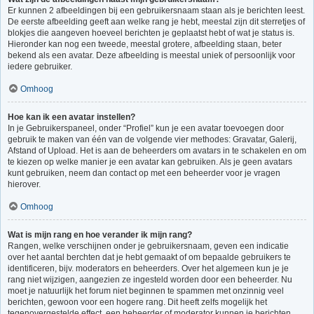
Er kunnen 2 afbeeldingen bij een gebruikersnaam staan als je berichten leest.
De eerste afbeelding geeft aan welke rang je hebt, meestal zijn dit sterretjes of
blokjes die aangeven hoeveel berichten je geplaatst hebt of wat je status is.
Hieronder kan nog een tweede, meestal grotere, afbeelding staan, beter
bekend als een avatar. Deze afbeelding is meestal uniek of persoonlijk voor
iedere gebruiker.
Omhoog
Hoe kan ik een avatar instellen?
In je Gebruikerspaneel, onder “Profiel” kun je een avatar toevoegen door
gebruik te maken van één van de volgende vier methodes: Gravatar, Galerij,
Afstand of Upload. Het is aan de beheerders om avatars in te schakelen en om
te kiezen op welke manier je een avatar kan gebruiken. Als je geen avatars
kunt gebruiken, neem dan contact op met een beheerder voor je vragen
hierover.
Omhoog
Wat is mijn rang en hoe verander ik mijn rang?
Rangen, welke verschijnen onder je gebruikersnaam, geven een indicatie
over het aantal berchten dat je hebt gemaakt of om bepaalde gebruikers te
identificeren, bijv. moderators en beheerders. Over het algemeen kun je je
rang niet wijzigen, aangezien ze ingesteld worden door een beheerder. Nu
moet je natuurlijk het forum niet beginnen te spammen met onzinnig veel
berichten, gewoon voor een hogere rang. Dit heeft zelfs mogelijk het
tegenovergestelde effect, een beheerder of moderator kunnen je berichten