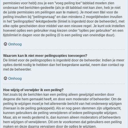
permissies voor hebt) zou je een "voeg peiling toe" tabblad moeten zien
onderaan het berichten-gedeelte (als je dit tabblad niet kan zien, heb je niet
de juiste permissies om peilingen aan te maken). Je moet een titel voor de
peiling invullen bij "peilingsvraag" en dan minstens 2 mogelijkheden invullen
in het "peilingopties"-tekstgedeelte (limiet is ingesteld door de beheerder), met
elke optie gescheiden door middel van een nieuwe regel. Je kunt ook instellen
hoeveel opties een gebruiker mag kiezen onder "opties per gebruiker" en een
tijdslimiet in dagen voor de peiling (0 is een peiling van oneindige duur).
Omhoog
Waarom kan ik niet meer peilingsopties toevoegen?
De limiet voor de peilingsopties is ingesteld door de beheerder. Indien je meer
opties denkt nodig te hebben dan het toegestane aantal, neem dan contact op
met de beheerder.
Omhoog
Hoe wijzig of verwijder ik een peiling?
Net zoals bij de berichten kan een peiling alleen gewijzigd worden door
degene die hem gemaakt heeft, en door een moderator of beheerder. Om de
peiling te wijzigen moet je het allereerste bericht van het onderwerp wijzigen
(hieraan is de peiling gekoppeld). Als er nog geen stemmen zijn uitgebracht,
kunnen gebruikers de peiling verwijderen of iedere peilingsoptie wijzigen.
Maar, als er reeds gestemd is, dan kunnen alleen moderators of beheerders
hem wijzigen of verwijderen. Dit om te voorkomen dat gebruikers een peiling
maken en deze daarna vervalsen door de opties te wijzigen.