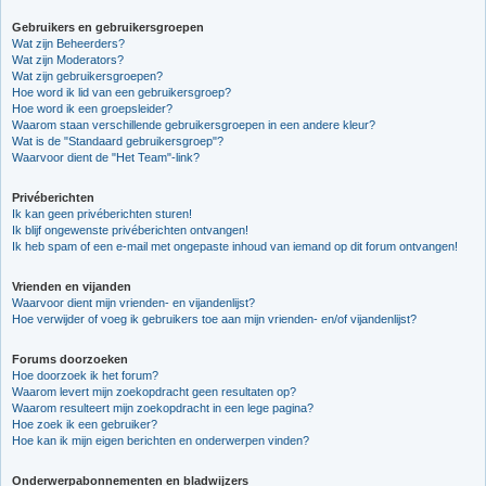
Gebruikers en gebruikersgroepen
Wat zijn Beheerders?
Wat zijn Moderators?
Wat zijn gebruikersgroepen?
Hoe word ik lid van een gebruikersgroep?
Hoe word ik een groepsleider?
Waarom staan verschillende gebruikersgroepen in een andere kleur?
Wat is de "Standaard gebruikersgroep"?
Waarvoor dient de "Het Team"-link?
Privéberichten
Ik kan geen privéberichten sturen!
Ik blijf ongewenste privéberichten ontvangen!
Ik heb spam of een e-mail met ongepaste inhoud van iemand op dit forum ontvangen!
Vrienden en vijanden
Waarvoor dient mijn vrienden- en vijandenlijst?
Hoe verwijder of voeg ik gebruikers toe aan mijn vrienden- en/of vijandenlijst?
Forums doorzoeken
Hoe doorzoek ik het forum?
Waarom levert mijn zoekopdracht geen resultaten op?
Waarom resulteert mijn zoekopdracht in een lege pagina?
Hoe zoek ik een gebruiker?
Hoe kan ik mijn eigen berichten en onderwerpen vinden?
Onderwerpabonnementen en bladwijzers