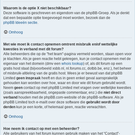
Waarom is de optie X niet beschikbaar?
Deze software is geschreven en eigendom van de phpBB-Groep. Als je denkt
dat een bepaalde optie toegevoegd moet worden, bezoek dan de
phpBB Ideeën sectie
.
Omhoog
Met wie moet ik contact opnemen omtrent misbruik en/of wettelijke
kwesties in verband met dit forum?
Alle beheerders die op de "het team"-pagina vermeld worden, staan open voor
je klachten. Als je geen reactie hebt gekregen, kun je contact opnemen met de
eigenaar van het domein (dmv een
whois lookup
) of, als dit forum op een
gratis host staat (bijvoorbeeld xsbb.nl, nl.forums.cc, dotbb.be, enz.), het beheer
of misbruik-afdeling van de gratis host. Wees je er bewust van dat phpBB
Limited
geen inspraak
heeft en dus in geen enkel geval aansprakelijk
gehouden kan worden over hoe, waar en door wie dit forum gebruikt wordt.
Neem
geen
contact op met phpBB Limited met vragen over wettelijke kwesties
(zoals aanspreekbaarheid, ongepaste commentaar, enz.) die
niet direct
verband
houden met de phpBB.com-website of de phpBB-software. Als je
phpBB Limited toch e-mailt over deze software die
gebruikt wordt door
derden
kun je een korte, of helemaal geen, reactie verwachten.
Omhoog
Hoe neem ik contact op met een beheerder?
Alle gebruikers van het forum kunnen gebruik maken van het “Contact”-