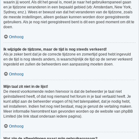
waarin jij woont. Als dit het geval is, moet je naar het gebruikerspaneel gaan
en je tijdzone veranderen in een bepaald gebied (vb: Amsterdam, New York,
Sydney, enz.). Wees er bewust van dat het veranderen van de tijdzone, zoals
de meeste instellingen, alleen gedaan kunnen worden door geregistreerde
gebruikers. Als je nog niet geregistreerd bent is dit een goed moment om dit te
doen.
Omhoog
Ik wijzigde de tijdzone, maar de tijd is nog steeds verkeerd!
Als je zeker bent dat je de correcte tijdzone en zomertijd goed hebt ingevuld
en de tijd is nog steeds anders, is waarschijnlijk de tijd op de server verkeerd
ingesteld en zullen de beheerders een aanpassing moeten doen.
Omhoog
Mijn taal zit niet in de lijst!
De meest voorkomende reden hiervoor is dat de beheerder je taal niet
geïnstalleerd heeft, of dat nog niemand het forum in je taal vertaald heeft. Je
kunt altijd aan de beheerder vragen of hij het talenpakket, dat je nodig hebt,
wil installeren. Indien het nog niet bestaat, mag je gerust de vertaling maken.
Meer informatie hieromtrent kan gevonden worden op de website van phpBB
Limited (de link staat onderaan iedere pagina).
Omhoog
Wat zijn de afbeeldingen naast mijn gebruikersnaam?