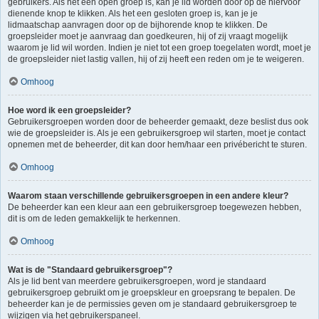
gebruikers. Als het een open groep is, kan je lid worden door op de hiervoor
dienende knop te klikken. Als het een gesloten groep is, kan je je
lidmaatschap aanvragen door op de bijhorende knop te klikken. De
groepsleider moet je aanvraag dan goedkeuren, hij of zij vraagt mogelijk
waarom je lid wil worden. Indien je niet tot een groep toegelaten wordt, moet je
de groepsleider niet lastig vallen, hij of zij heeft een reden om je te weigeren.
Omhoog
Hoe word ik een groepsleider?
Gebruikersgroepen worden door de beheerder gemaakt, deze beslist dus ook
wie de groepsleider is. Als je een gebruikersgroep wil starten, moet je contact
opnemen met de beheerder, dit kan door hem/haar een privébericht te sturen.
Omhoog
Waarom staan verschillende gebruikersgroepen in een andere kleur?
De beheerder kan een kleur aan een gebruikersgroep toegewezen hebben,
dit is om de leden gemakkelijk te herkennen.
Omhoog
Wat is de "Standaard gebruikersgroep"?
Als je lid bent van meerdere gebruikersgroepen, word je standaard
gebruikersgroep gebruikt om je groepskleur en groepsrang te bepalen. De
beheerder kan je de permissies geven om je standaard gebruikersgroep te
wijzigen via het gebruikerspaneel.