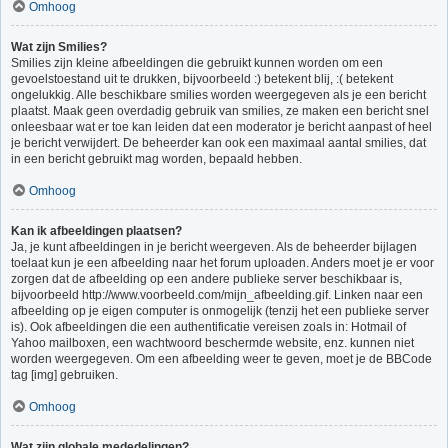
Omhoog
Wat zijn Smilies?
Smilies zijn kleine afbeeldingen die gebruikt kunnen worden om een
gevoelstoestand uit te drukken, bijvoorbeeld :) betekent blij, :( betekent
ongelukkig. Alle beschikbare smilies worden weergegeven als je een bericht
plaatst. Maak geen overdadig gebruik van smilies, ze maken een bericht snel
onleesbaar wat er toe kan leiden dat een moderator je bericht aanpast of heel
je bericht verwijdert. De beheerder kan ook een maximaal aantal smilies, dat
in een bericht gebruikt mag worden, bepaald hebben.
Omhoog
Kan ik afbeeldingen plaatsen?
Ja, je kunt afbeeldingen in je bericht weergeven. Als de beheerder bijlagen
toelaat kun je een afbeelding naar het forum uploaden. Anders moet je er voor
zorgen dat de afbeelding op een andere publieke server beschikbaar is,
bijvoorbeeld http://www.voorbeeld.com/mijn_afbeelding.gif. Linken naar een
afbeelding op je eigen computer is onmogelijk (tenzij het een publieke server
is). Ook afbeeldingen die een authentificatie vereisen zoals in: Hotmail of
Yahoo mailboxen, een wachtwoord beschermde website, enz. kunnen niet
worden weergegeven. Om een afbeelding weer te geven, moet je de BBCode
tag [img] gebruiken.
Omhoog
Wat zijn globale mededelingen?