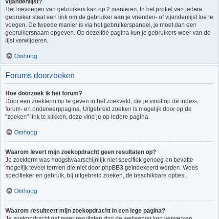
vijandenlijst?
Het toevoegen van gebruikers kan op 2 manieren. In het profiel van iedere
gebruiker staat een link om de gebruiker aan je vrienden- of vijandenlijst toe te
voegen. De tweede manier is via het gebruikerspaneel, je moet dan een
gebruikersnaam opgeven. Op dezelfde pagina kun je gebruikers weer van de
lijst verwijderen.
Omhoog
Forums doorzoeken
Hoe doorzoek ik het forum?
Door een zoekterm op te geven in het zoekveld, die je vindt op de index-,
forum- en onderwerppagina. Uitgebreid zoeken is mogelijk door op de
"zoeken" link te klikken, deze vind je op iedere pagina.
Omhoog
Waarom levert mijn zoekopdracht geen resultaten op?
Je zoekterm was hoogstwaarschijnlijk niet specifiek genoeg en bevatte
mogelijk teveel termen die niet door phpBB3 geïndexeerd worden. Wees
specifieker en gebruik, bij uitgebreid zoeken, de beschikbare opties.
Omhoog
Waarom resulteert mijn zoekopdracht in een lege pagina?
Je zoekopdracht gaf meer resultaten dan de webserver kon verwerken.