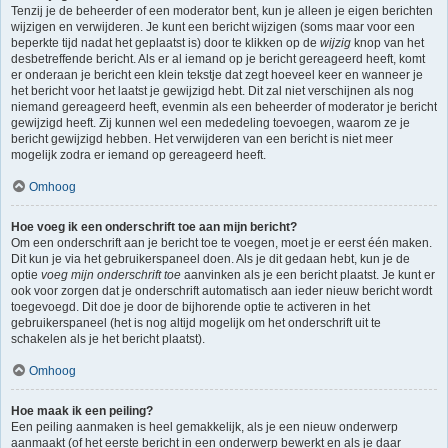
Tenzij je de beheerder of een moderator bent, kun je alleen je eigen berichten
wijzigen en verwijderen. Je kunt een bericht wijzigen (soms maar voor een
beperkte tijd nadat het geplaatst is) door te klikken op de
wijzig
knop van het
desbetreffende bericht. Als er al iemand op je bericht gereageerd heeft, komt
er onderaan je bericht een klein tekstje dat zegt hoeveel keer en wanneer je
het bericht voor het laatst je gewijzigd hebt. Dit zal niet verschijnen als nog
niemand gereageerd heeft, evenmin als een beheerder of moderator je bericht
gewijzigd heeft. Zij kunnen wel een mededeling toevoegen, waarom ze je
bericht gewijzigd hebben. Het verwijderen van een bericht is niet meer
mogelijk zodra er iemand op gereageerd heeft.
Omhoog
Hoe voeg ik een onderschrift toe aan mijn bericht?
Om een onderschrift aan je bericht toe te voegen, moet je er eerst één maken.
Dit kun je via het gebruikerspaneel doen. Als je dit gedaan hebt, kun je de
optie
voeg mijn onderschrift toe
aanvinken als je een bericht plaatst. Je kunt er
ook voor zorgen dat je onderschrift automatisch aan ieder nieuw bericht wordt
toegevoegd. Dit doe je door de bijhorende optie te activeren in het
gebruikerspaneel (het is nog altijd mogelijk om het onderschrift uit te
schakelen als je het bericht plaatst).
Omhoog
Hoe maak ik een peiling?
Een peiling aanmaken is heel gemakkelijk, als je een nieuw onderwerp
aanmaakt (of het eerste bericht in een onderwerp bewerkt en als je daar