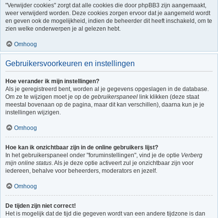
"Verwijder cookies" zorgt dat alle cookies die door phpBB3 zijn aangemaakt,
weer verwijderd worden. Deze cookies zorgen ervoor dat je aangemeld wordt
en geven ook de mogelijkheid, indien de beheerder dit heeft inschakeld, om te
zien welke onderwerpen je al gelezen hebt.
Omhoog
Gebruikersvoorkeuren en instellingen
Hoe verander ik mijn instellingen?
Als je geregistreerd bent, worden al je gegevens opgeslagen in de database.
Om ze te wijzigen moet je op de
gebruikerspaneel
link klikken (deze staat
meestal bovenaan op de pagina, maar dit kan verschillen), daarna kun je je
instellingen wijzigen.
Omhoog
Hoe kan ik onzichtbaar zijn in de online gebruikers lijst?
In het gebruikerspaneel onder "foruminstellingen", vind je de optie
Verberg
mijn online status
. Als je deze optie activeert zul je onzichtbaar zijn voor
iedereen, behalve voor beheerders, moderators en jezelf.
Omhoog
De tijden zijn niet correct!
Het is mogelijk dat de tijd die gegeven wordt van een andere tijdzone is dan