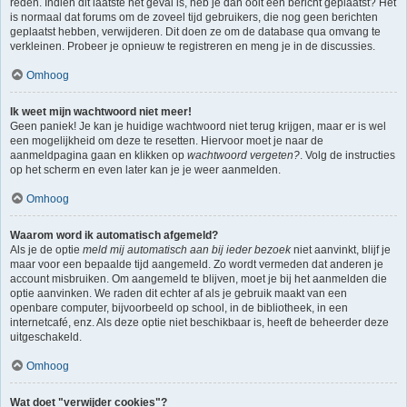
reden. Indien dit laatste het geval is, heb je dan ooit een bericht geplaatst? Het
is normaal dat forums om de zoveel tijd gebruikers, die nog geen berichten
geplaatst hebben, verwijderen. Dit doen ze om de database qua omvang te
verkleinen. Probeer je opnieuw te registreren en meng je in de discussies.
Omhoog
Ik weet mijn wachtwoord niet meer!
Geen paniek! Je kan je huidige wachtwoord niet terug krijgen, maar er is wel
een mogelijkheid om deze te resetten. Hiervoor moet je naar de
aanmeldpagina gaan en klikken op
wachtwoord vergeten?
. Volg de instructies
op het scherm en even later kan je je weer aanmelden.
Omhoog
Waarom word ik automatisch afgemeld?
Als je de optie
meld mij automatisch aan bij ieder bezoek
niet aanvinkt, blijf je
maar voor een bepaalde tijd aangemeld. Zo wordt vermeden dat anderen je
account misbruiken. Om aangemeld te blijven, moet je bij het aanmelden die
optie aanvinken. We raden dit echter af als je gebruik maakt van een
openbare computer, bijvoorbeeld op school, in de bibliotheek, in een
internetcafé, enz. Als deze optie niet beschikbaar is, heeft de beheerder deze
uitgeschakeld.
Omhoog
Wat doet "verwijder cookies"?