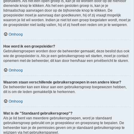
gebruikers. Als het een open groep is, kan je lid worden door op de hiervoor
dienende knop te klikken. Als het een gesloten groep is, kan je je
lidmaatschap aanvragen door op de bijhorende knop te klikken. De
groepsleider moet je aanvraag dan goedkeuren, hij of zij vraagt mogelijk
waarom je lid wil worden. Indien je niet tot een groep toegelaten wordt, moet je
de groepsleider niet lastig vallen, hij of zij heeft een reden om je te weigeren.
Omhoog
Hoe word ik een groepsleider?
Gebruikersgroepen worden door de beheerder gemaakt, deze beslist dus ook
wie de groepsleider is. Als je een gebruikersgroep wil starten, moet je contact
opnemen met de beheerder, dit kan door hem/haar een privébericht te sturen.
Omhoog
Waarom staan verschillende gebruikersgroepen in een andere kleur?
De beheerder kan een kleur aan een gebruikersgroep toegewezen hebben,
dit is om de leden gemakkelijk te herkennen.
Omhoog
Wat is de "Standaard gebruikersgroep"?
Als je lid bent van meerdere gebruikersgroepen, word je standaard
gebruikersgroep gebruikt om je groepskleur en groepsrang te bepalen. De
beheerder kan je de permissies geven om je standaard gebruikersgroep te
wijzigen via het gebruikerspaneel.