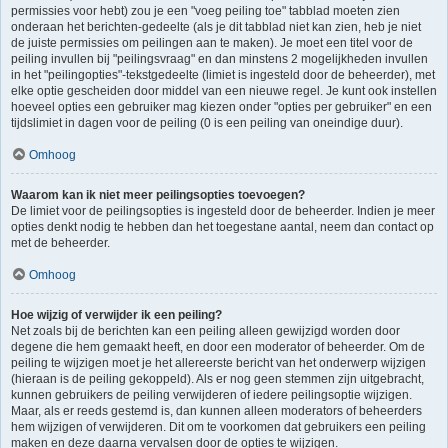
permissies voor hebt) zou je een "voeg peiling toe" tabblad moeten zien
onderaan het berichten-gedeelte (als je dit tabblad niet kan zien, heb je niet
de juiste permissies om peilingen aan te maken). Je moet een titel voor de
peiling invullen bij "peilingsvraag" en dan minstens 2 mogelijkheden invullen
in het "peilingopties"-tekstgedeelte (limiet is ingesteld door de beheerder), met
elke optie gescheiden door middel van een nieuwe regel. Je kunt ook instellen
hoeveel opties een gebruiker mag kiezen onder "opties per gebruiker" en een
tijdslimiet in dagen voor de peiling (0 is een peiling van oneindige duur).
Omhoog
Waarom kan ik niet meer peilingsopties toevoegen?
De limiet voor de peilingsopties is ingesteld door de beheerder. Indien je meer
opties denkt nodig te hebben dan het toegestane aantal, neem dan contact op
met de beheerder.
Omhoog
Hoe wijzig of verwijder ik een peiling?
Net zoals bij de berichten kan een peiling alleen gewijzigd worden door
degene die hem gemaakt heeft, en door een moderator of beheerder. Om de
peiling te wijzigen moet je het allereerste bericht van het onderwerp wijzigen
(hieraan is de peiling gekoppeld). Als er nog geen stemmen zijn uitgebracht,
kunnen gebruikers de peiling verwijderen of iedere peilingsoptie wijzigen.
Maar, als er reeds gestemd is, dan kunnen alleen moderators of beheerders
hem wijzigen of verwijderen. Dit om te voorkomen dat gebruikers een peiling
maken en deze daarna vervalsen door de opties te wijzigen.