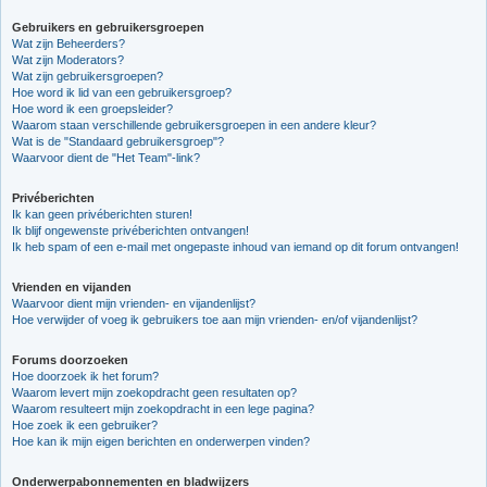
Gebruikers en gebruikersgroepen
Wat zijn Beheerders?
Wat zijn Moderators?
Wat zijn gebruikersgroepen?
Hoe word ik lid van een gebruikersgroep?
Hoe word ik een groepsleider?
Waarom staan verschillende gebruikersgroepen in een andere kleur?
Wat is de "Standaard gebruikersgroep"?
Waarvoor dient de "Het Team"-link?
Privéberichten
Ik kan geen privéberichten sturen!
Ik blijf ongewenste privéberichten ontvangen!
Ik heb spam of een e-mail met ongepaste inhoud van iemand op dit forum ontvangen!
Vrienden en vijanden
Waarvoor dient mijn vrienden- en vijandenlijst?
Hoe verwijder of voeg ik gebruikers toe aan mijn vrienden- en/of vijandenlijst?
Forums doorzoeken
Hoe doorzoek ik het forum?
Waarom levert mijn zoekopdracht geen resultaten op?
Waarom resulteert mijn zoekopdracht in een lege pagina?
Hoe zoek ik een gebruiker?
Hoe kan ik mijn eigen berichten en onderwerpen vinden?
Onderwerpabonnementen en bladwijzers