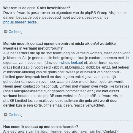
Waarom is de optie X niet beschikbaar?
Deze software is geschreven en eigendom van de phpBB-Groep. Als je denkt
dat een bepaalde optie toegevoegd moet worden, bezoek dan de
phpBB Ideeën sectie
.
Omhoog
Met wie moet ik contact opnemen omtrent misbruik en/of wettelijke
kwesties in verband met dit forum?
Alle beheerders die op de "het team"-pagina vermeld worden, staan open voor
je klachten. Als je geen reactie hebt gekregen, kun je contact opnemen met de
eigenaar van het domein (dmv een
whois lookup
) of, als dit forum op een
gratis host staat (bijvoorbeeld xsbb.nl, nl.forums.cc, dotbb.be, enz.), het beheer
of misbruik-afdeling van de gratis host. Wees je er bewust van dat phpBB
Limited
geen inspraak
heeft en dus in geen enkel geval aansprakelijk
gehouden kan worden over hoe, waar en door wie dit forum gebruikt wordt.
Neem
geen
contact op met phpBB Limited met vragen over wettelijke kwesties
(zoals aanspreekbaarheid, ongepaste commentaar, enz.) die
niet direct
verband
houden met de phpBB.com-website of de phpBB-software. Als je
phpBB Limited toch e-mailt over deze software die
gebruikt wordt door
derden
kun je een korte, of helemaal geen, reactie verwachten.
Omhoog
Hoe neem ik contact op met een beheerder?
Alle gebruikers van het forum kunnen gebruik maken van het “Contact”-