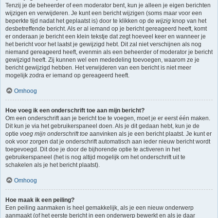
Tenzij je de beheerder of een moderator bent, kun je alleen je eigen berichten
wijzigen en verwijderen. Je kunt een bericht wijzigen (soms maar voor een
beperkte tijd nadat het geplaatst is) door te klikken op de
wijzig
knop van het
desbetreffende bericht. Als er al iemand op je bericht gereageerd heeft, komt
er onderaan je bericht een klein tekstje dat zegt hoeveel keer en wanneer je
het bericht voor het laatst je gewijzigd hebt. Dit zal niet verschijnen als nog
niemand gereageerd heeft, evenmin als een beheerder of moderator je bericht
gewijzigd heeft. Zij kunnen wel een mededeling toevoegen, waarom ze je
bericht gewijzigd hebben. Het verwijderen van een bericht is niet meer
mogelijk zodra er iemand op gereageerd heeft.
Omhoog
Hoe voeg ik een onderschrift toe aan mijn bericht?
Om een onderschrift aan je bericht toe te voegen, moet je er eerst één maken.
Dit kun je via het gebruikerspaneel doen. Als je dit gedaan hebt, kun je de
optie
voeg mijn onderschrift toe
aanvinken als je een bericht plaatst. Je kunt er
ook voor zorgen dat je onderschrift automatisch aan ieder nieuw bericht wordt
toegevoegd. Dit doe je door de bijhorende optie te activeren in het
gebruikerspaneel (het is nog altijd mogelijk om het onderschrift uit te
schakelen als je het bericht plaatst).
Omhoog
Hoe maak ik een peiling?
Een peiling aanmaken is heel gemakkelijk, als je een nieuw onderwerp
aanmaakt (of het eerste bericht in een onderwerp bewerkt en als je daar