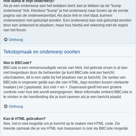
Hoe bump ik mijn onderwerp?
Als je een onderwerp aan het bekijken bent, kan je klikken op de "bump
onderwerp" link. Hierdoor "bump" je het onderwerp naar boven op de eerste
pagina van de onderwerpenlijst. Als deze link er niet staat, kunnen
onderwerpen niet gebumpt worden. Een onderwerp kan ook gebumpt worden
door een antwoord te plaatsen, maar hou hierbij wel rekening met de regels
van het forum.
Omhoog
Tekstopmaak en onderwerp soorten
Wat is BBCode?
BBCode is een vereenvoudigde versie van html, het gebruik ervan is al dan
niet toegestaan door de beheerder (je kunt BBCode ook per bericht
uitschakelen, dit is een optie bij het plaatsen van je bericht). De syntax van
BBCode is ongeveer gelijk aan die van HTML, tags worden tussen vierkante
haakjes [ en ] geplaatst, dus niet < en >. Daarnaast geeft het een grotere
controle over hoe iets wordt weergegeven. Meer informatie omtrent BBCode is
te vinden in de handleiding die je kunt openen als je een bericht plaatst.
Omhoog
Kan ik HTML gebruiken?
Nee, het is niet mogelijk om je bericht op te maken met HTML code. De
meeste opmaak die je via HTML kan toepassen is ook via BBCode mogelijk.