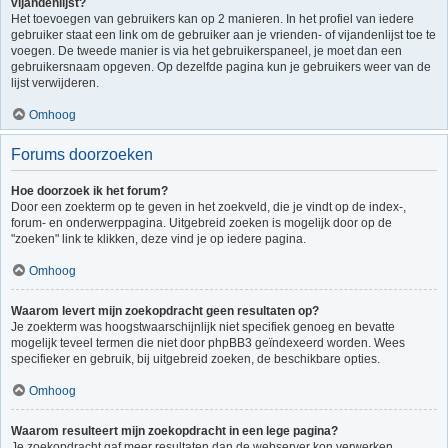
vijandenlijst?
Het toevoegen van gebruikers kan op 2 manieren. In het profiel van iedere
gebruiker staat een link om de gebruiker aan je vrienden- of vijandenlijst toe te
voegen. De tweede manier is via het gebruikerspaneel, je moet dan een
gebruikersnaam opgeven. Op dezelfde pagina kun je gebruikers weer van de
lijst verwijderen.
Omhoog
Forums doorzoeken
Hoe doorzoek ik het forum?
Door een zoekterm op te geven in het zoekveld, die je vindt op de index-,
forum- en onderwerppagina. Uitgebreid zoeken is mogelijk door op de
"zoeken" link te klikken, deze vind je op iedere pagina.
Omhoog
Waarom levert mijn zoekopdracht geen resultaten op?
Je zoekterm was hoogstwaarschijnlijk niet specifiek genoeg en bevatte
mogelijk teveel termen die niet door phpBB3 geïndexeerd worden. Wees
specifieker en gebruik, bij uitgebreid zoeken, de beschikbare opties.
Omhoog
Waarom resulteert mijn zoekopdracht in een lege pagina?
Je zoekopdracht gaf meer resultaten dan de webserver kon verwerken.