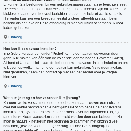
Er kunnen 2 afbeeldingen bij een gebruikersnaam staan als je berichten leest.
De eerste afbeelding geeft aan welke rang je hebt, meestal zijn dit sterretjes of
blokjes die aangeven hoeveel berichten je geplaatst hebt of wat je status is.
Hieronder kan nog een tweede, meestal grotere, afbeelding staan, beter
bekend als een avatar. Deze afbeelding is meestal uniek of persoonlijk voor
iedere gebruiker.
Omhoog
Hoe kan ik een avatar instellen?
In je Gebruikerspaneel, onder “Profiel” kun je een avatar toevoegen door
gebruik te maken van één van de volgende vier methodes: Gravatar, Galerij,
Afstand of Upload. Het is aan de beheerders om avatars in te schakelen en om
te kiezen op welke manier je een avatar kan gebruiken. Als je geen avatars
kunt gebruiken, neem dan contact op met een beheerder voor je vragen
hierover.
Omhoog
Wat is mijn rang en hoe verander ik mijn rang?
Rangen, welke verschijnen onder je gebruikersnaam, geven een indicatie
over het aantal berchten dat je hebt gemaakt of om bepaalde gebruikers te
identificeren, bijv. moderators en beheerders. Over het algemeen kun je je
rang niet wijzigen, aangezien ze ingesteld worden door een beheerder. Nu
moet je natuurlijk het forum niet beginnen te spammen met onzinnig veel
berichten, gewoon voor een hogere rang. Dit heeft zelfs mogelijk het
tegenovergestelde effect, een beheerder of moderator kunnen je berichten