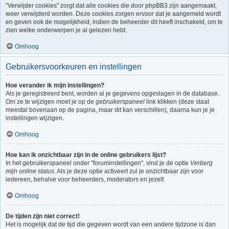
"Verwijder cookies" zorgt dat alle cookies die door phpBB3 zijn aangemaakt,
weer verwijderd worden. Deze cookies zorgen ervoor dat je aangemeld wordt
en geven ook de mogelijkheid, indien de beheerder dit heeft inschakeld, om te
zien welke onderwerpen je al gelezen hebt.
Omhoog
Gebruikersvoorkeuren en instellingen
Hoe verander ik mijn instellingen?
Als je geregistreerd bent, worden al je gegevens opgeslagen in de database.
Om ze te wijzigen moet je op de
gebruikerspaneel
link klikken (deze staat
meestal bovenaan op de pagina, maar dit kan verschillen), daarna kun je je
instellingen wijzigen.
Omhoog
Hoe kan ik onzichtbaar zijn in de online gebruikers lijst?
In het gebruikerspaneel onder "foruminstellingen", vind je de optie
Verberg
mijn online status
. Als je deze optie activeert zul je onzichtbaar zijn voor
iedereen, behalve voor beheerders, moderators en jezelf.
Omhoog
De tijden zijn niet correct!
Het is mogelijk dat de tijd die gegeven wordt van een andere tijdzone is dan