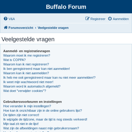
Buffalo Forum
V&A
Registreer
Aanmelden
Forumoverzicht
Veelgestelde vragen
Veelgestelde vragen
Aanmeld- en registratievragen
Waarom moet ik me registreren?
Wat is COPPA?
Waarom kan ik niet registreren?
Ik ben geregistreerd maar kan niet aanmelden!
Waarom kan ik niet aanmelden?
Ik heb me ooit geregistreerd maar kan nu niet meer aanmelden!?
Ik weet mijn wachtwoord niet meer!
Waarom word ik automatisch afgemeld?
Wat doet "verwijder cookies"?
Gebruikersvoorkeuren en instellingen
Hoe verander ik mijn instellingen?
Hoe kan ik onzichtbaar zijn in de online gebruikers lijst?
De tijden zijn niet correct!
Ik wijzigde de tijdzone, maar de tijd is nog steeds verkeerd!
Mijn taal zit niet in de lijst!
Wat zijn de afbeeldingen naast mijn gebruikersnaam?