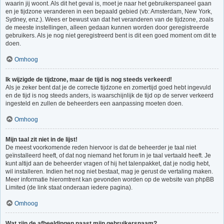
waarin jij woont. Als dit het geval is, moet je naar het gebruikerspaneel gaan
en je tijdzone veranderen in een bepaald gebied (vb: Amsterdam, New York,
Sydney, enz.). Wees er bewust van dat het veranderen van de tijdzone, zoals
de meeste instellingen, alleen gedaan kunnen worden door geregistreerde
gebruikers. Als je nog niet geregistreerd bent is dit een goed moment om dit te
doen.
Omhoog
Ik wijzigde de tijdzone, maar de tijd is nog steeds verkeerd!
Als je zeker bent dat je de correcte tijdzone en zomertijd goed hebt ingevuld
en de tijd is nog steeds anders, is waarschijnlijk de tijd op de server verkeerd
ingesteld en zullen de beheerders een aanpassing moeten doen.
Omhoog
Mijn taal zit niet in de lijst!
De meest voorkomende reden hiervoor is dat de beheerder je taal niet
geïnstalleerd heeft, of dat nog niemand het forum in je taal vertaald heeft. Je
kunt altijd aan de beheerder vragen of hij het talenpakket, dat je nodig hebt,
wil installeren. Indien het nog niet bestaat, mag je gerust de vertaling maken.
Meer informatie hieromtrent kan gevonden worden op de website van phpBB
Limited (de link staat onderaan iedere pagina).
Omhoog
Wat zijn de afbeeldingen naast mijn gebruikersnaam?