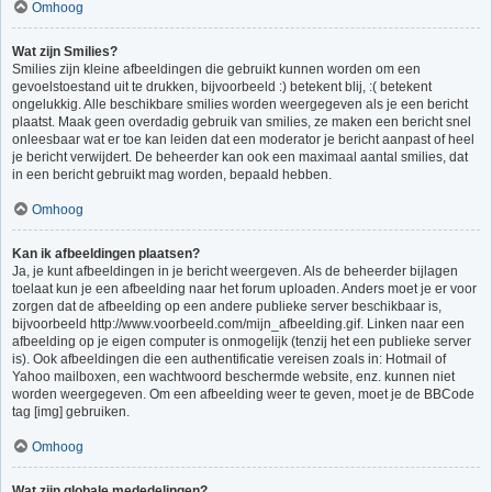
Omhoog
Wat zijn Smilies?
Smilies zijn kleine afbeeldingen die gebruikt kunnen worden om een
gevoelstoestand uit te drukken, bijvoorbeeld :) betekent blij, :( betekent
ongelukkig. Alle beschikbare smilies worden weergegeven als je een bericht
plaatst. Maak geen overdadig gebruik van smilies, ze maken een bericht snel
onleesbaar wat er toe kan leiden dat een moderator je bericht aanpast of heel
je bericht verwijdert. De beheerder kan ook een maximaal aantal smilies, dat
in een bericht gebruikt mag worden, bepaald hebben.
Omhoog
Kan ik afbeeldingen plaatsen?
Ja, je kunt afbeeldingen in je bericht weergeven. Als de beheerder bijlagen
toelaat kun je een afbeelding naar het forum uploaden. Anders moet je er voor
zorgen dat de afbeelding op een andere publieke server beschikbaar is,
bijvoorbeeld http://www.voorbeeld.com/mijn_afbeelding.gif. Linken naar een
afbeelding op je eigen computer is onmogelijk (tenzij het een publieke server
is). Ook afbeeldingen die een authentificatie vereisen zoals in: Hotmail of
Yahoo mailboxen, een wachtwoord beschermde website, enz. kunnen niet
worden weergegeven. Om een afbeelding weer te geven, moet je de BBCode
tag [img] gebruiken.
Omhoog
Wat zijn globale mededelingen?