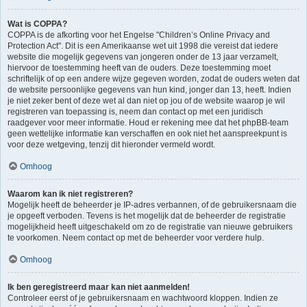
Wat is COPPA?
COPPA is de afkorting voor het Engelse "Children’s Online Privacy and
Protection Act". Dit is een Amerikaanse wet uit 1998 die vereist dat iedere
website die mogelijk gegevens van jongeren onder de 13 jaar verzamelt,
hiervoor de toestemming heeft van de ouders. Deze toestemming moet
schriftelijk of op een andere wijze gegeven worden, zodat de ouders weten dat
de website persoonlijke gegevens van hun kind, jonger dan 13, heeft. Indien
je niet zeker bent of deze wet al dan niet op jou of de website waarop je wil
registreren van toepassing is, neem dan contact op met een juridisch
raadgever voor meer informatie. Houd er rekening mee dat het phpBB-team
geen wettelijke informatie kan verschaffen en ook niet het aanspreekpunt is
voor deze wetgeving, tenzij dit hieronder vermeld wordt.
Omhoog
Waarom kan ik niet registreren?
Mogelijk heeft de beheerder je IP-adres verbannen, of de gebruikersnaam die
je opgeeft verboden. Tevens is het mogelijk dat de beheerder de registratie
mogelijkheid heeft uitgeschakeld om zo de registratie van nieuwe gebruikers
te voorkomen. Neem contact op met de beheerder voor verdere hulp.
Omhoog
Ik ben geregistreerd maar kan niet aanmelden!
Controleer eerst of je gebruikersnaam en wachtwoord kloppen. Indien ze