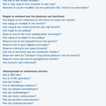
Hoe kan ik een avatar instellen?
Wat is mijn rang en hoe verander ik mijn rang?
Wanneer ik op de e-maillink van een gebruiker klik, moet ik me aanmelden?
Vragen in verband met het plaatsen van berichten
Hoe plaats ik een onderwerp in een forum of maak een reactie?
Hoe wijzig of verwijder ik een bericht?
Hoe voeg ik een onderschrift toe aan mijn bericht?
Hoe maak ik een peiling?
Waarom kan ik niet meer peilingsopties toevoegen?
Hoe wijzig of verwijder ik een peiling?
Waarom kan ik een bepaald forum niet openen?
Waarom kan ik geen bijlagen toevoegen?
Waarom ontving ik een waarschuwing?
Hoe kan ik berichten aan een moderator melden?
Waarvoor dient de "Opslaan"-knop bij het plaatsen van een bericht?
Waarom moet mijn bericht goedgekeurd worden?
Hoe bump ik mijn onderwerp?
Tekstopmaak en onderwerp soorten
Wat is BBCode?
Kan ik HTML gebruiken?
Wat zijn Smilies?
Kan ik afbeeldingen plaatsen?
Wat zijn globale mededelingen?
Wat zijn mededelingen?
Wat zijn sticky onderwerpen?
Wat zijn gesloten onderwerpen?
Wat zijn onderwerpiconen?