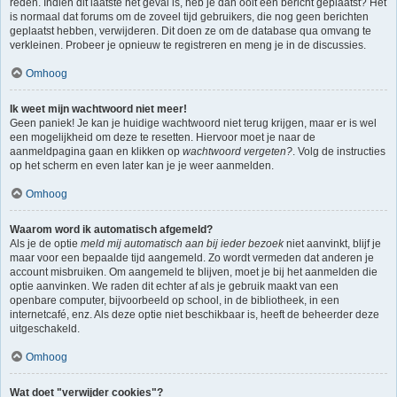
reden. Indien dit laatste het geval is, heb je dan ooit een bericht geplaatst? Het
is normaal dat forums om de zoveel tijd gebruikers, die nog geen berichten
geplaatst hebben, verwijderen. Dit doen ze om de database qua omvang te
verkleinen. Probeer je opnieuw te registreren en meng je in de discussies.
Omhoog
Ik weet mijn wachtwoord niet meer!
Geen paniek! Je kan je huidige wachtwoord niet terug krijgen, maar er is wel
een mogelijkheid om deze te resetten. Hiervoor moet je naar de
aanmeldpagina gaan en klikken op
wachtwoord vergeten?
. Volg de instructies
op het scherm en even later kan je je weer aanmelden.
Omhoog
Waarom word ik automatisch afgemeld?
Als je de optie
meld mij automatisch aan bij ieder bezoek
niet aanvinkt, blijf je
maar voor een bepaalde tijd aangemeld. Zo wordt vermeden dat anderen je
account misbruiken. Om aangemeld te blijven, moet je bij het aanmelden die
optie aanvinken. We raden dit echter af als je gebruik maakt van een
openbare computer, bijvoorbeeld op school, in de bibliotheek, in een
internetcafé, enz. Als deze optie niet beschikbaar is, heeft de beheerder deze
uitgeschakeld.
Omhoog
Wat doet "verwijder cookies"?