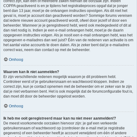
correct zijn, kan één of meerdere zaken hiervan de oorzaak zijn. Indien
COPPA geactiveerd is en je tijdens het registratieproces opgaf dat je jonger
bent dan 13 jaar, moet je de ontvangen instructies opvolgen. Als dit niet het
geval is, moet je account dan geactiveerd worden? Sommige forums vereisen
dat iedere nieuwe account geactiveerd wordt, ofwel door jezelf of door een
beheerder. Wanneer je je geregistreerd hebt, werd ook medegedeeld of dit al
dan niet nodig is. Indien je een e-mail ontvangen hebt, moet je de daarin
opgegeven instructies volgen. Als je nooit een e-mail ontvangen hebt, was het
opgegeven e-mailadres dan wel juist? Één van de redenen van activatie is om
het aantal valse accounts te doen dalen. Als je zeker bent dat je e-mailadres
correct was, neem dan contact op met de beheerder.
Omhoog
Waarom kan ik niet aanmelden?
Er zijn verschillende redenen mogelijk waarom je dit probleem hebt.
Controleer eerst of je gebruikersnaam en wachtwoord kloppen. Indien ze
correct zijn, kun je contact opnemen met de beheerder om er zeker van te zijn
dat je niet verbannen bent. Het is ook mogelijk dat de forumconfiguratie fout is,
dan moet dit door de beheerder opgelost worden.
Omhoog
Ik heb me ooit geregistreerd maar kan nu niet meer aanmelden!?
De meest voorkomende oorzaken hiervoor zijn: je gaf een verkeerde
gebruikersnaam of wachtwoord op (controleer de e-mail met je registratie
gegevens) of een beheerder heeft je account verwijderd om één of andere