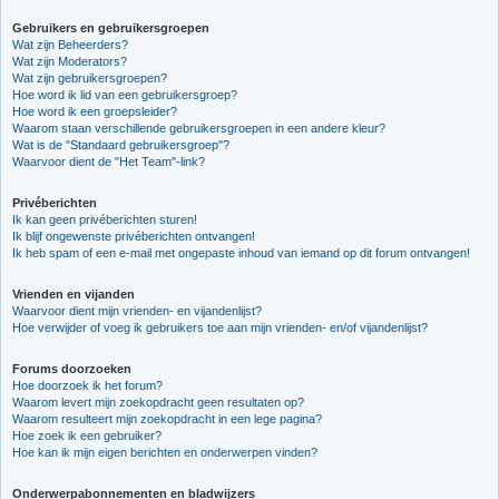
Gebruikers en gebruikersgroepen
Wat zijn Beheerders?
Wat zijn Moderators?
Wat zijn gebruikersgroepen?
Hoe word ik lid van een gebruikersgroep?
Hoe word ik een groepsleider?
Waarom staan verschillende gebruikersgroepen in een andere kleur?
Wat is de "Standaard gebruikersgroep"?
Waarvoor dient de "Het Team"-link?
Privéberichten
Ik kan geen privéberichten sturen!
Ik blijf ongewenste privéberichten ontvangen!
Ik heb spam of een e-mail met ongepaste inhoud van iemand op dit forum ontvangen!
Vrienden en vijanden
Waarvoor dient mijn vrienden- en vijandenlijst?
Hoe verwijder of voeg ik gebruikers toe aan mijn vrienden- en/of vijandenlijst?
Forums doorzoeken
Hoe doorzoek ik het forum?
Waarom levert mijn zoekopdracht geen resultaten op?
Waarom resulteert mijn zoekopdracht in een lege pagina?
Hoe zoek ik een gebruiker?
Hoe kan ik mijn eigen berichten en onderwerpen vinden?
Onderwerpabonnementen en bladwijzers