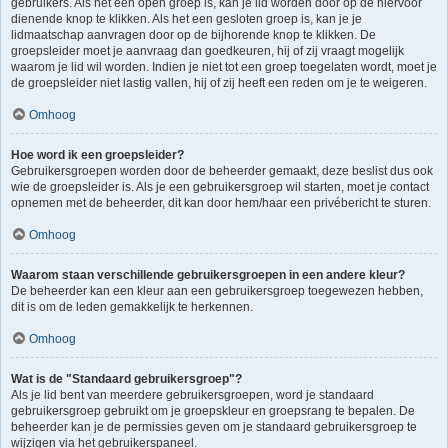
gebruikers. Als het een open groep is, kan je lid worden door op de hiervoor
dienende knop te klikken. Als het een gesloten groep is, kan je je
lidmaatschap aanvragen door op de bijhorende knop te klikken. De
groepsleider moet je aanvraag dan goedkeuren, hij of zij vraagt mogelijk
waarom je lid wil worden. Indien je niet tot een groep toegelaten wordt, moet je
de groepsleider niet lastig vallen, hij of zij heeft een reden om je te weigeren.
Omhoog
Hoe word ik een groepsleider?
Gebruikersgroepen worden door de beheerder gemaakt, deze beslist dus ook
wie de groepsleider is. Als je een gebruikersgroep wil starten, moet je contact
opnemen met de beheerder, dit kan door hem/haar een privébericht te sturen.
Omhoog
Waarom staan verschillende gebruikersgroepen in een andere kleur?
De beheerder kan een kleur aan een gebruikersgroep toegewezen hebben,
dit is om de leden gemakkelijk te herkennen.
Omhoog
Wat is de "Standaard gebruikersgroep"?
Als je lid bent van meerdere gebruikersgroepen, word je standaard
gebruikersgroep gebruikt om je groepskleur en groepsrang te bepalen. De
beheerder kan je de permissies geven om je standaard gebruikersgroep te
wijzigen via het gebruikerspaneel.