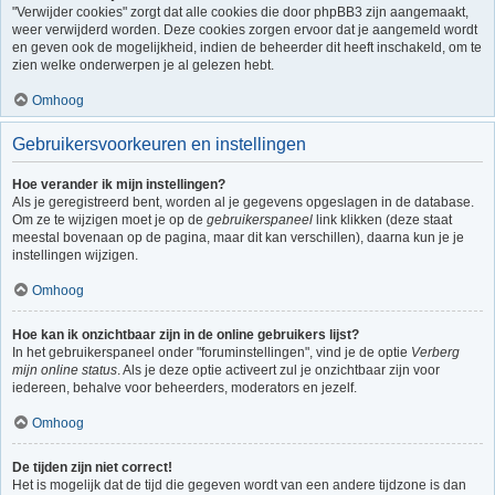
"Verwijder cookies" zorgt dat alle cookies die door phpBB3 zijn aangemaakt,
weer verwijderd worden. Deze cookies zorgen ervoor dat je aangemeld wordt
en geven ook de mogelijkheid, indien de beheerder dit heeft inschakeld, om te
zien welke onderwerpen je al gelezen hebt.
Omhoog
Gebruikersvoorkeuren en instellingen
Hoe verander ik mijn instellingen?
Als je geregistreerd bent, worden al je gegevens opgeslagen in de database.
Om ze te wijzigen moet je op de
gebruikerspaneel
link klikken (deze staat
meestal bovenaan op de pagina, maar dit kan verschillen), daarna kun je je
instellingen wijzigen.
Omhoog
Hoe kan ik onzichtbaar zijn in de online gebruikers lijst?
In het gebruikerspaneel onder "foruminstellingen", vind je de optie
Verberg
mijn online status
. Als je deze optie activeert zul je onzichtbaar zijn voor
iedereen, behalve voor beheerders, moderators en jezelf.
Omhoog
De tijden zijn niet correct!
Het is mogelijk dat de tijd die gegeven wordt van een andere tijdzone is dan