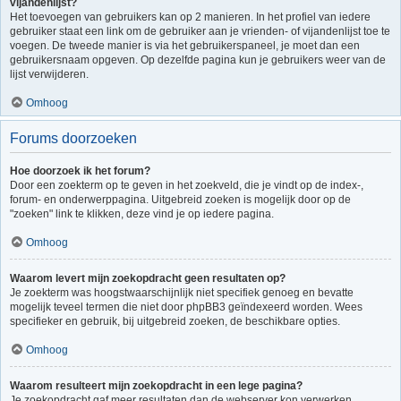
vijandenlijst?
Het toevoegen van gebruikers kan op 2 manieren. In het profiel van iedere
gebruiker staat een link om de gebruiker aan je vrienden- of vijandenlijst toe te
voegen. De tweede manier is via het gebruikerspaneel, je moet dan een
gebruikersnaam opgeven. Op dezelfde pagina kun je gebruikers weer van de
lijst verwijderen.
Omhoog
Forums doorzoeken
Hoe doorzoek ik het forum?
Door een zoekterm op te geven in het zoekveld, die je vindt op de index-,
forum- en onderwerppagina. Uitgebreid zoeken is mogelijk door op de
"zoeken" link te klikken, deze vind je op iedere pagina.
Omhoog
Waarom levert mijn zoekopdracht geen resultaten op?
Je zoekterm was hoogstwaarschijnlijk niet specifiek genoeg en bevatte
mogelijk teveel termen die niet door phpBB3 geïndexeerd worden. Wees
specifieker en gebruik, bij uitgebreid zoeken, de beschikbare opties.
Omhoog
Waarom resulteert mijn zoekopdracht in een lege pagina?
Je zoekopdracht gaf meer resultaten dan de webserver kon verwerken.