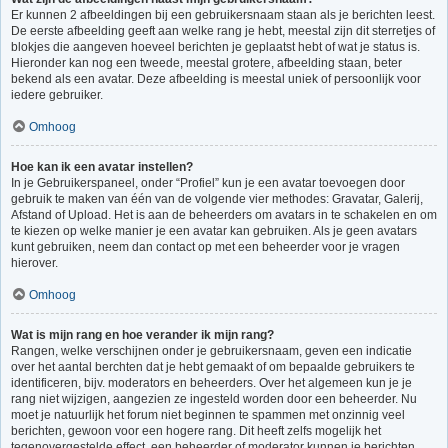
Er kunnen 2 afbeeldingen bij een gebruikersnaam staan als je berichten leest.
De eerste afbeelding geeft aan welke rang je hebt, meestal zijn dit sterretjes of
blokjes die aangeven hoeveel berichten je geplaatst hebt of wat je status is.
Hieronder kan nog een tweede, meestal grotere, afbeelding staan, beter
bekend als een avatar. Deze afbeelding is meestal uniek of persoonlijk voor
iedere gebruiker.
Omhoog
Hoe kan ik een avatar instellen?
In je Gebruikerspaneel, onder “Profiel” kun je een avatar toevoegen door
gebruik te maken van één van de volgende vier methodes: Gravatar, Galerij,
Afstand of Upload. Het is aan de beheerders om avatars in te schakelen en om
te kiezen op welke manier je een avatar kan gebruiken. Als je geen avatars
kunt gebruiken, neem dan contact op met een beheerder voor je vragen
hierover.
Omhoog
Wat is mijn rang en hoe verander ik mijn rang?
Rangen, welke verschijnen onder je gebruikersnaam, geven een indicatie
over het aantal berchten dat je hebt gemaakt of om bepaalde gebruikers te
identificeren, bijv. moderators en beheerders. Over het algemeen kun je je
rang niet wijzigen, aangezien ze ingesteld worden door een beheerder. Nu
moet je natuurlijk het forum niet beginnen te spammen met onzinnig veel
berichten, gewoon voor een hogere rang. Dit heeft zelfs mogelijk het
tegenovergestelde effect, een beheerder of moderator kunnen je berichten