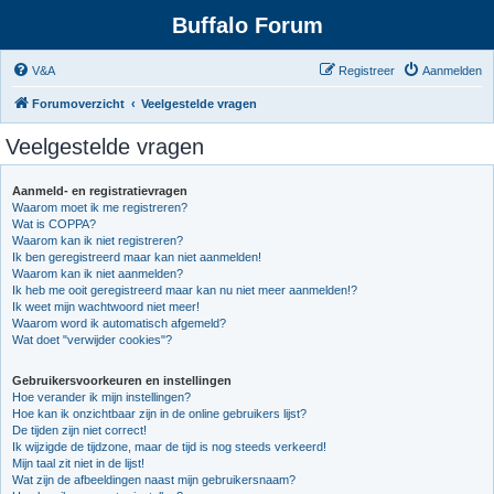
Buffalo Forum
V&A
Registreer
Aanmelden
Forumoverzicht
Veelgestelde vragen
Veelgestelde vragen
Aanmeld- en registratievragen
Waarom moet ik me registreren?
Wat is COPPA?
Waarom kan ik niet registreren?
Ik ben geregistreerd maar kan niet aanmelden!
Waarom kan ik niet aanmelden?
Ik heb me ooit geregistreerd maar kan nu niet meer aanmelden!?
Ik weet mijn wachtwoord niet meer!
Waarom word ik automatisch afgemeld?
Wat doet "verwijder cookies"?
Gebruikersvoorkeuren en instellingen
Hoe verander ik mijn instellingen?
Hoe kan ik onzichtbaar zijn in de online gebruikers lijst?
De tijden zijn niet correct!
Ik wijzigde de tijdzone, maar de tijd is nog steeds verkeerd!
Mijn taal zit niet in de lijst!
Wat zijn de afbeeldingen naast mijn gebruikersnaam?