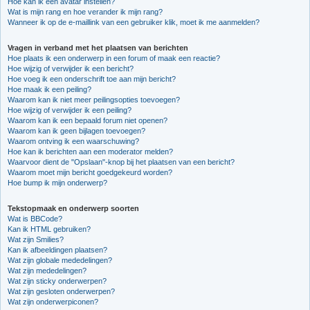
Hoe kan ik een avatar instellen?
Wat is mijn rang en hoe verander ik mijn rang?
Wanneer ik op de e-maillink van een gebruiker klik, moet ik me aanmelden?
Vragen in verband met het plaatsen van berichten
Hoe plaats ik een onderwerp in een forum of maak een reactie?
Hoe wijzig of verwijder ik een bericht?
Hoe voeg ik een onderschrift toe aan mijn bericht?
Hoe maak ik een peiling?
Waarom kan ik niet meer peilingsopties toevoegen?
Hoe wijzig of verwijder ik een peiling?
Waarom kan ik een bepaald forum niet openen?
Waarom kan ik geen bijlagen toevoegen?
Waarom ontving ik een waarschuwing?
Hoe kan ik berichten aan een moderator melden?
Waarvoor dient de "Opslaan"-knop bij het plaatsen van een bericht?
Waarom moet mijn bericht goedgekeurd worden?
Hoe bump ik mijn onderwerp?
Tekstopmaak en onderwerp soorten
Wat is BBCode?
Kan ik HTML gebruiken?
Wat zijn Smilies?
Kan ik afbeeldingen plaatsen?
Wat zijn globale mededelingen?
Wat zijn mededelingen?
Wat zijn sticky onderwerpen?
Wat zijn gesloten onderwerpen?
Wat zijn onderwerpiconen?