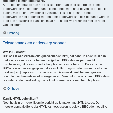
Hoe bump ik mijn onderwerp?
Als je een onderwerp aan het bekijken bent, kan je klikken op de "bump
onderwerp" link. Hierdoor "bump" je het onderwerp naar boven op de eerste
pagina van de onderwerpenlijst. Als deze link er niet staat, kunnen
onderwerpen niet gebumpt worden. Een onderwerp kan ook gebumpt worden
door een antwoord te plaatsen, maar hou hierbij wel rekening met de regels
van het forum.
Omhoog
Tekstopmaak en onderwerp soorten
Wat is BBCode?
BBCode is een vereenvoudigde versie van html, het gebruik ervan is al dan
niet toegestaan door de beheerder (je kunt BBCode ook per bericht
uitschakelen, dit is een optie bij het plaatsen van je bericht). De syntax van
BBCode is ongeveer gelijk aan die van HTML, tags worden tussen vierkante
haakjes [ en ] geplaatst, dus niet < en >. Daarnaast geeft het een grotere
controle over hoe iets wordt weergegeven. Meer informatie omtrent BBCode is
te vinden in de handleiding die je kunt openen als je een bericht plaatst.
Omhoog
Kan ik HTML gebruiken?
Nee, het is niet mogelijk om je bericht op te maken met HTML code. De
meeste opmaak die je via HTML kan toepassen is ook via BBCode mogelijk.