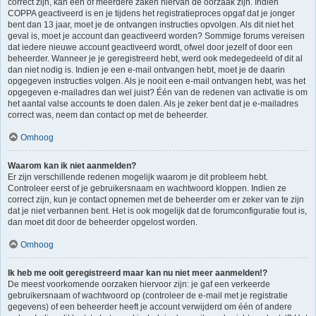
correct zijn, kan één of meerdere zaken hiervan de oorzaak zijn. Indien
COPPA geactiveerd is en je tijdens het registratieproces opgaf dat je jonger
bent dan 13 jaar, moet je de ontvangen instructies opvolgen. Als dit niet het
geval is, moet je account dan geactiveerd worden? Sommige forums vereisen
dat iedere nieuwe account geactiveerd wordt, ofwel door jezelf of door een
beheerder. Wanneer je je geregistreerd hebt, werd ook medegedeeld of dit al
dan niet nodig is. Indien je een e-mail ontvangen hebt, moet je de daarin
opgegeven instructies volgen. Als je nooit een e-mail ontvangen hebt, was het
opgegeven e-mailadres dan wel juist? Één van de redenen van activatie is om
het aantal valse accounts te doen dalen. Als je zeker bent dat je e-mailadres
correct was, neem dan contact op met de beheerder.
Omhoog
Waarom kan ik niet aanmelden?
Er zijn verschillende redenen mogelijk waarom je dit probleem hebt.
Controleer eerst of je gebruikersnaam en wachtwoord kloppen. Indien ze
correct zijn, kun je contact opnemen met de beheerder om er zeker van te zijn
dat je niet verbannen bent. Het is ook mogelijk dat de forumconfiguratie fout is,
dan moet dit door de beheerder opgelost worden.
Omhoog
Ik heb me ooit geregistreerd maar kan nu niet meer aanmelden!?
De meest voorkomende oorzaken hiervoor zijn: je gaf een verkeerde
gebruikersnaam of wachtwoord op (controleer de e-mail met je registratie
gegevens) of een beheerder heeft je account verwijderd om één of andere