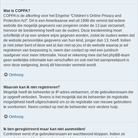
Wat is COPPA?
COPPA is de afkorting voor het Engelse "Children’s Online Privacy and
Protection Act". Dit is een Amerikaanse wet uit 1998 die vereist dat iedere
website die mogelijk gegevens van jongeren onder de 13 jaar verzamelt,
hiervoor de toestemming heeft van de ouders. Deze toestemming moet
schriftelijk of op een andere wijze gegeven worden, zodat de ouders weten dat
de website persoonlijke gegevens van hun kind, jonger dan 13, heeft. Indien
je niet zeker bent of deze wet al dan niet op jou of de website waarop je wil
registreren van toepassing is, neem dan contact op met een juridisch
raadgever voor meer informatie. Houd er rekening mee dat het phpBB-team
geen wettelijke informatie kan verschaffen en ook niet het aanspreekpunt is
voor deze wetgeving, tenzij dit hieronder vermeld wordt.
Omhoog
Waarom kan ik niet registreren?
Mogelijk heeft de beheerder je IP-adres verbannen, of de gebruikersnaam die
je opgeeft verboden. Tevens is het mogelijk dat de beheerder de registratie
mogelijkheid heeft uitgeschakeld om zo de registratie van nieuwe gebruikers
te voorkomen. Neem contact op met de beheerder voor verdere hulp.
Omhoog
Ik ben geregistreerd maar kan niet aanmelden!
Controleer eerst of je gebruikersnaam en wachtwoord kloppen. Indien ze