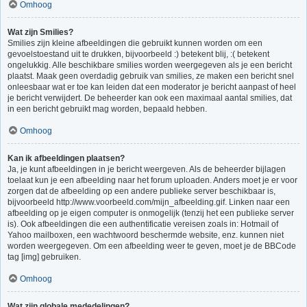
Omhoog
Wat zijn Smilies?
Smilies zijn kleine afbeeldingen die gebruikt kunnen worden om een
gevoelstoestand uit te drukken, bijvoorbeeld :) betekent blij, :( betekent
ongelukkig. Alle beschikbare smilies worden weergegeven als je een bericht
plaatst. Maak geen overdadig gebruik van smilies, ze maken een bericht snel
onleesbaar wat er toe kan leiden dat een moderator je bericht aanpast of heel
je bericht verwijdert. De beheerder kan ook een maximaal aantal smilies, dat
in een bericht gebruikt mag worden, bepaald hebben.
Omhoog
Kan ik afbeeldingen plaatsen?
Ja, je kunt afbeeldingen in je bericht weergeven. Als de beheerder bijlagen
toelaat kun je een afbeelding naar het forum uploaden. Anders moet je er voor
zorgen dat de afbeelding op een andere publieke server beschikbaar is,
bijvoorbeeld http://www.voorbeeld.com/mijn_afbeelding.gif. Linken naar een
afbeelding op je eigen computer is onmogelijk (tenzij het een publieke server
is). Ook afbeeldingen die een authentificatie vereisen zoals in: Hotmail of
Yahoo mailboxen, een wachtwoord beschermde website, enz. kunnen niet
worden weergegeven. Om een afbeelding weer te geven, moet je de BBCode
tag [img] gebruiken.
Omhoog
Wat zijn globale mededelingen?