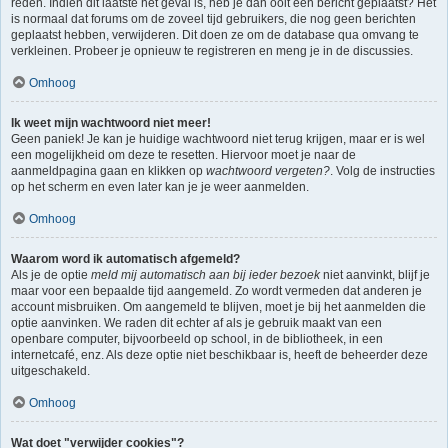
reden. Indien dit laatste het geval is, heb je dan ooit een bericht geplaatst? Het
is normaal dat forums om de zoveel tijd gebruikers, die nog geen berichten
geplaatst hebben, verwijderen. Dit doen ze om de database qua omvang te
verkleinen. Probeer je opnieuw te registreren en meng je in de discussies.
Omhoog
Ik weet mijn wachtwoord niet meer!
Geen paniek! Je kan je huidige wachtwoord niet terug krijgen, maar er is wel
een mogelijkheid om deze te resetten. Hiervoor moet je naar de
aanmeldpagina gaan en klikken op
wachtwoord vergeten?
. Volg de instructies
op het scherm en even later kan je je weer aanmelden.
Omhoog
Waarom word ik automatisch afgemeld?
Als je de optie
meld mij automatisch aan bij ieder bezoek
niet aanvinkt, blijf je
maar voor een bepaalde tijd aangemeld. Zo wordt vermeden dat anderen je
account misbruiken. Om aangemeld te blijven, moet je bij het aanmelden die
optie aanvinken. We raden dit echter af als je gebruik maakt van een
openbare computer, bijvoorbeeld op school, in de bibliotheek, in een
internetcafé, enz. Als deze optie niet beschikbaar is, heeft de beheerder deze
uitgeschakeld.
Omhoog
Wat doet "verwijder cookies"?