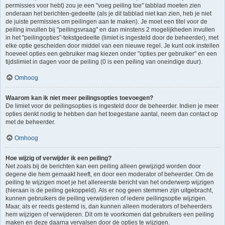
permissies voor hebt) zou je een "voeg peiling toe" tabblad moeten zien
onderaan het berichten-gedeelte (als je dit tabblad niet kan zien, heb je niet
de juiste permissies om peilingen aan te maken). Je moet een titel voor de
peiling invullen bij "peilingsvraag" en dan minstens 2 mogelijkheden invullen
in het "peilingopties"-tekstgedeelte (limiet is ingesteld door de beheerder), met
elke optie gescheiden door middel van een nieuwe regel. Je kunt ook instellen
hoeveel opties een gebruiker mag kiezen onder "opties per gebruiker" en een
tijdslimiet in dagen voor de peiling (0 is een peiling van oneindige duur).
Omhoog
Waarom kan ik niet meer peilingsopties toevoegen?
De limiet voor de peilingsopties is ingesteld door de beheerder. Indien je meer
opties denkt nodig te hebben dan het toegestane aantal, neem dan contact op
met de beheerder.
Omhoog
Hoe wijzig of verwijder ik een peiling?
Net zoals bij de berichten kan een peiling alleen gewijzigd worden door
degene die hem gemaakt heeft, en door een moderator of beheerder. Om de
peiling te wijzigen moet je het allereerste bericht van het onderwerp wijzigen
(hieraan is de peiling gekoppeld). Als er nog geen stemmen zijn uitgebracht,
kunnen gebruikers de peiling verwijderen of iedere peilingsoptie wijzigen.
Maar, als er reeds gestemd is, dan kunnen alleen moderators of beheerders
hem wijzigen of verwijderen. Dit om te voorkomen dat gebruikers een peiling
maken en deze daarna vervalsen door de opties te wijzigen.