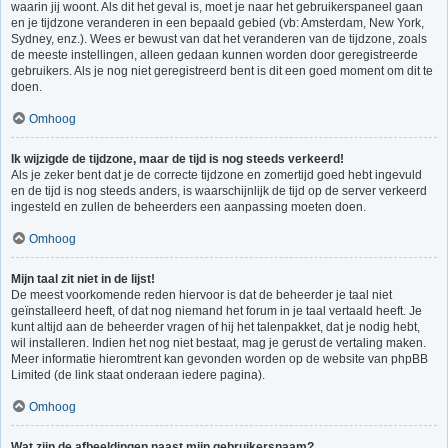
waarin jij woont. Als dit het geval is, moet je naar het gebruikerspaneel gaan
en je tijdzone veranderen in een bepaald gebied (vb: Amsterdam, New York,
Sydney, enz.). Wees er bewust van dat het veranderen van de tijdzone, zoals
de meeste instellingen, alleen gedaan kunnen worden door geregistreerde
gebruikers. Als je nog niet geregistreerd bent is dit een goed moment om dit te
doen.
Omhoog
Ik wijzigde de tijdzone, maar de tijd is nog steeds verkeerd!
Als je zeker bent dat je de correcte tijdzone en zomertijd goed hebt ingevuld
en de tijd is nog steeds anders, is waarschijnlijk de tijd op de server verkeerd
ingesteld en zullen de beheerders een aanpassing moeten doen.
Omhoog
Mijn taal zit niet in de lijst!
De meest voorkomende reden hiervoor is dat de beheerder je taal niet
geïnstalleerd heeft, of dat nog niemand het forum in je taal vertaald heeft. Je
kunt altijd aan de beheerder vragen of hij het talenpakket, dat je nodig hebt,
wil installeren. Indien het nog niet bestaat, mag je gerust de vertaling maken.
Meer informatie hieromtrent kan gevonden worden op de website van phpBB
Limited (de link staat onderaan iedere pagina).
Omhoog
Wat zijn de afbeeldingen naast mijn gebruikersnaam?