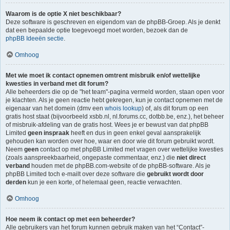
Waarom is de optie X niet beschikbaar?
Deze software is geschreven en eigendom van de phpBB-Groep. Als je denkt
dat een bepaalde optie toegevoegd moet worden, bezoek dan de
phpBB Ideeën sectie
.
Omhoog
Met wie moet ik contact opnemen omtrent misbruik en/of wettelijke
kwesties in verband met dit forum?
Alle beheerders die op de "het team"-pagina vermeld worden, staan open voor
je klachten. Als je geen reactie hebt gekregen, kun je contact opnemen met de
eigenaar van het domein (dmv een
whois lookup
) of, als dit forum op een
gratis host staat (bijvoorbeeld xsbb.nl, nl.forums.cc, dotbb.be, enz.), het beheer
of misbruik-afdeling van de gratis host. Wees je er bewust van dat phpBB
Limited
geen inspraak
heeft en dus in geen enkel geval aansprakelijk
gehouden kan worden over hoe, waar en door wie dit forum gebruikt wordt.
Neem
geen
contact op met phpBB Limited met vragen over wettelijke kwesties
(zoals aanspreekbaarheid, ongepaste commentaar, enz.) die
niet direct
verband
houden met de phpBB.com-website of de phpBB-software. Als je
phpBB Limited toch e-mailt over deze software die
gebruikt wordt door
derden
kun je een korte, of helemaal geen, reactie verwachten.
Omhoog
Hoe neem ik contact op met een beheerder?
Alle gebruikers van het forum kunnen gebruik maken van het “Contact”-