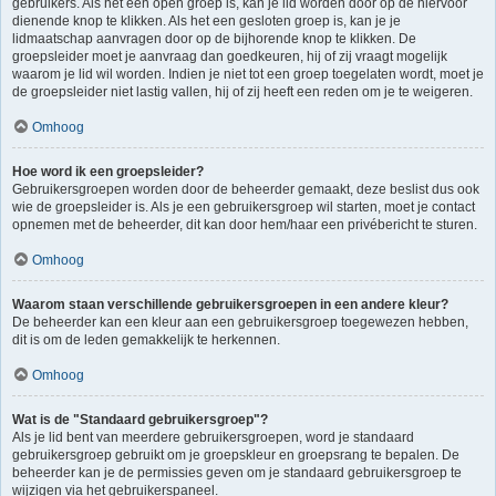
gebruikers. Als het een open groep is, kan je lid worden door op de hiervoor
dienende knop te klikken. Als het een gesloten groep is, kan je je
lidmaatschap aanvragen door op de bijhorende knop te klikken. De
groepsleider moet je aanvraag dan goedkeuren, hij of zij vraagt mogelijk
waarom je lid wil worden. Indien je niet tot een groep toegelaten wordt, moet je
de groepsleider niet lastig vallen, hij of zij heeft een reden om je te weigeren.
Omhoog
Hoe word ik een groepsleider?
Gebruikersgroepen worden door de beheerder gemaakt, deze beslist dus ook
wie de groepsleider is. Als je een gebruikersgroep wil starten, moet je contact
opnemen met de beheerder, dit kan door hem/haar een privébericht te sturen.
Omhoog
Waarom staan verschillende gebruikersgroepen in een andere kleur?
De beheerder kan een kleur aan een gebruikersgroep toegewezen hebben,
dit is om de leden gemakkelijk te herkennen.
Omhoog
Wat is de "Standaard gebruikersgroep"?
Als je lid bent van meerdere gebruikersgroepen, word je standaard
gebruikersgroep gebruikt om je groepskleur en groepsrang te bepalen. De
beheerder kan je de permissies geven om je standaard gebruikersgroep te
wijzigen via het gebruikerspaneel.