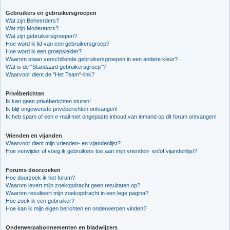
Gebruikers en gebruikersgroepen
Wat zijn Beheerders?
Wat zijn Moderators?
Wat zijn gebruikersgroepen?
Hoe word ik lid van een gebruikersgroep?
Hoe word ik een groepsleider?
Waarom staan verschillende gebruikersgroepen in een andere kleur?
Wat is de "Standaard gebruikersgroep"?
Waarvoor dient de "Het Team"-link?
Privéberichten
Ik kan geen privéberichten sturen!
Ik blijf ongewenste privéberichten ontvangen!
Ik heb spam of een e-mail met ongepaste inhoud van iemand op dit forum ontvangen!
Vrienden en vijanden
Waarvoor dient mijn vrienden- en vijandenlijst?
Hoe verwijder of voeg ik gebruikers toe aan mijn vrienden- en/of vijandenlijst?
Forums doorzoeken
Hoe doorzoek ik het forum?
Waarom levert mijn zoekopdracht geen resultaten op?
Waarom resulteert mijn zoekopdracht in een lege pagina?
Hoe zoek ik een gebruiker?
Hoe kan ik mijn eigen berichten en onderwerpen vinden?
Onderwerpabonnementen en bladwijzers