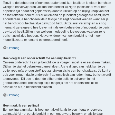
Tenzij je de beheerder of een moderator bent, kun je alleen je eigen berichten
wijzigen en verwijderen. Je kunt een bericht wijzigen (soms maar voor een
beperkte tijd nadat het geplaatst is) door te klikken op de
wijzig
knop van het
desbetreffende bericht. Als er al iemand op je bericht gereageerd heeft, komt
er onderaan je bericht een klein tekstje dat zegt hoeveel keer en wanneer je
het bericht voor het laatst je gewijzigd hebt. Dit zal niet verschijnen als nog
niemand gereageerd heeft, evenmin als een beheerder of moderator je bericht
gewijzigd heeft. Zij kunnen wel een mededeling toevoegen, waarom ze je
bericht gewijzigd hebben. Het verwijderen van een bericht is niet meer
mogelijk zodra er iemand op gereageerd heeft.
Omhoog
Hoe voeg ik een onderschrift toe aan mijn bericht?
Om een onderschrift aan je bericht toe te voegen, moet je er eerst één maken.
Dit kun je via het gebruikerspaneel doen. Als je dit gedaan hebt, kun je de
optie
voeg mijn onderschrift toe
aanvinken als je een bericht plaatst. Je kunt er
ook voor zorgen dat je onderschrift automatisch aan ieder nieuw bericht wordt
toegevoegd. Dit doe je door de bijhorende optie te activeren in het
gebruikerspaneel (het is nog altijd mogelijk om het onderschrift uit te
schakelen als je het bericht plaatst).
Omhoog
Hoe maak ik een peiling?
Een peiling aanmaken is heel gemakkelijk, als je een nieuw onderwerp
aanmaakt (of het eerste bericht in een onderwerp bewerkt en als je daar