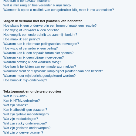
Hoe kan ik een avatar instellen?
Wat is mijn rang en hoe verander ik mijn rang?
Wanneer ik op de e-maillink van een gebruiker klik, moet ik me aanmelden?
Vragen in verband met het plaatsen van berichten
Hoe plaats ik een onderwerp in een forum of maak een reactie?
Hoe wijzig of verwijder ik een bericht?
Hoe voeg ik een onderschrift toe aan mijn bericht?
Hoe maak ik een peiling?
Waarom kan ik niet meer peilingsopties toevoegen?
Hoe wijzig of verwijder ik een peiling?
Waarom kan ik een bepaald forum niet openen?
Waarom kan ik geen bijlagen toevoegen?
Waarom ontving ik een waarschuwing?
Hoe kan ik berichten aan een moderator melden?
Waarvoor dient de "Opslaan"-knop bij het plaatsen van een bericht?
Waarom moet mijn bericht goedgekeurd worden?
Hoe bump ik mijn onderwerp?
Tekstopmaak en onderwerp soorten
Wat is BBCode?
Kan ik HTML gebruiken?
Wat zijn Smilies?
Kan ik afbeeldingen plaatsen?
Wat zijn globale mededelingen?
Wat zijn mededelingen?
Wat zijn sticky onderwerpen?
Wat zijn gesloten onderwerpen?
Wat zijn onderwerpiconen?