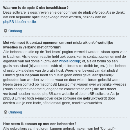
Waarom is de optie X niet beschikbaar?
Deze software is geschreven en eigendom van de phpBB-Groep. Als je denkt
dat een bepaalde optie toegevoegd moet worden, bezoek dan de
phpBB Ideeën sectie
.
Omhoog
Met wie moet ik contact opnemen omtrent misbruik en/of wettelijke
kwesties in verband met dit forum?
Alle beheerders die op de "het team"-pagina vermeld worden, staan open voor
je klachten. Als je geen reactie hebt gekregen, kun je contact opnemen met de
eigenaar van het domein (dmv een
whois lookup
) of, als dit forum op een
gratis host staat (bijvoorbeeld xsbb.nl, nl.forums.cc, dotbb.be, enz.), het beheer
of misbruik-afdeling van de gratis host. Wees je er bewust van dat phpBB
Limited
geen inspraak
heeft en dus in geen enkel geval aansprakelijk
gehouden kan worden over hoe, waar en door wie dit forum gebruikt wordt.
Neem
geen
contact op met phpBB Limited met vragen over wettelijke kwesties
(zoals aanspreekbaarheid, ongepaste commentaar, enz.) die
niet direct
verband
houden met de phpBB.com-website of de phpBB-software. Als je
phpBB Limited toch e-mailt over deze software die
gebruikt wordt door
derden
kun je een korte, of helemaal geen, reactie verwachten.
Omhoog
Hoe neem ik contact op met een beheerder?
Alle gebruikers van het forum kunnen gebruik maken van het “Contact”-