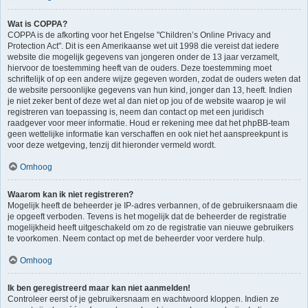
Wat is COPPA?
COPPA is de afkorting voor het Engelse "Children’s Online Privacy and
Protection Act". Dit is een Amerikaanse wet uit 1998 die vereist dat iedere
website die mogelijk gegevens van jongeren onder de 13 jaar verzamelt,
hiervoor de toestemming heeft van de ouders. Deze toestemming moet
schriftelijk of op een andere wijze gegeven worden, zodat de ouders weten dat
de website persoonlijke gegevens van hun kind, jonger dan 13, heeft. Indien
je niet zeker bent of deze wet al dan niet op jou of de website waarop je wil
registreren van toepassing is, neem dan contact op met een juridisch
raadgever voor meer informatie. Houd er rekening mee dat het phpBB-team
geen wettelijke informatie kan verschaffen en ook niet het aanspreekpunt is
voor deze wetgeving, tenzij dit hieronder vermeld wordt.
Omhoog
Waarom kan ik niet registreren?
Mogelijk heeft de beheerder je IP-adres verbannen, of de gebruikersnaam die
je opgeeft verboden. Tevens is het mogelijk dat de beheerder de registratie
mogelijkheid heeft uitgeschakeld om zo de registratie van nieuwe gebruikers
te voorkomen. Neem contact op met de beheerder voor verdere hulp.
Omhoog
Ik ben geregistreerd maar kan niet aanmelden!
Controleer eerst of je gebruikersnaam en wachtwoord kloppen. Indien ze