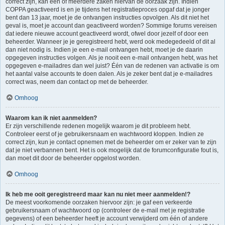
correct zijn, kan één of meerdere zaken hiervan de oorzaak zijn. Indien
COPPA geactiveerd is en je tijdens het registratieproces opgaf dat je jonger
bent dan 13 jaar, moet je de ontvangen instructies opvolgen. Als dit niet het
geval is, moet je account dan geactiveerd worden? Sommige forums vereisen
dat iedere nieuwe account geactiveerd wordt, ofwel door jezelf of door een
beheerder. Wanneer je je geregistreerd hebt, werd ook medegedeeld of dit al
dan niet nodig is. Indien je een e-mail ontvangen hebt, moet je de daarin
opgegeven instructies volgen. Als je nooit een e-mail ontvangen hebt, was het
opgegeven e-mailadres dan wel juist? Één van de redenen van activatie is om
het aantal valse accounts te doen dalen. Als je zeker bent dat je e-mailadres
correct was, neem dan contact op met de beheerder.
Omhoog
Waarom kan ik niet aanmelden?
Er zijn verschillende redenen mogelijk waarom je dit probleem hebt.
Controleer eerst of je gebruikersnaam en wachtwoord kloppen. Indien ze
correct zijn, kun je contact opnemen met de beheerder om er zeker van te zijn
dat je niet verbannen bent. Het is ook mogelijk dat de forumconfiguratie fout is,
dan moet dit door de beheerder opgelost worden.
Omhoog
Ik heb me ooit geregistreerd maar kan nu niet meer aanmelden!?
De meest voorkomende oorzaken hiervoor zijn: je gaf een verkeerde
gebruikersnaam of wachtwoord op (controleer de e-mail met je registratie
gegevens) of een beheerder heeft je account verwijderd om één of andere