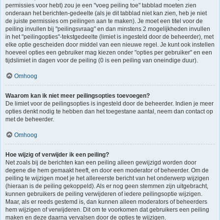
permissies voor hebt) zou je een "voeg peiling toe" tabblad moeten zien
onderaan het berichten-gedeelte (als je dit tabblad niet kan zien, heb je niet
de juiste permissies om peilingen aan te maken). Je moet een titel voor de
peiling invullen bij "peilingsvraag" en dan minstens 2 mogelijkheden invullen
in het "peilingopties"-tekstgedeelte (limiet is ingesteld door de beheerder), met
elke optie gescheiden door middel van een nieuwe regel. Je kunt ook instellen
hoeveel opties een gebruiker mag kiezen onder "opties per gebruiker" en een
tijdslimiet in dagen voor de peiling (0 is een peiling van oneindige duur).
Omhoog
Waarom kan ik niet meer peilingsopties toevoegen?
De limiet voor de peilingsopties is ingesteld door de beheerder. Indien je meer
opties denkt nodig te hebben dan het toegestane aantal, neem dan contact op
met de beheerder.
Omhoog
Hoe wijzig of verwijder ik een peiling?
Net zoals bij de berichten kan een peiling alleen gewijzigd worden door
degene die hem gemaakt heeft, en door een moderator of beheerder. Om de
peiling te wijzigen moet je het allereerste bericht van het onderwerp wijzigen
(hieraan is de peiling gekoppeld). Als er nog geen stemmen zijn uitgebracht,
kunnen gebruikers de peiling verwijderen of iedere peilingsoptie wijzigen.
Maar, als er reeds gestemd is, dan kunnen alleen moderators of beheerders
hem wijzigen of verwijderen. Dit om te voorkomen dat gebruikers een peiling
maken en deze daarna vervalsen door de opties te wijzigen.