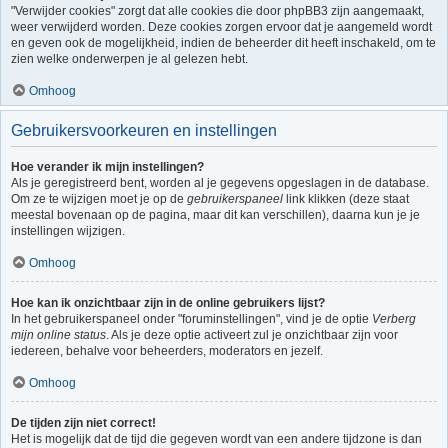
"Verwijder cookies" zorgt dat alle cookies die door phpBB3 zijn aangemaakt,
weer verwijderd worden. Deze cookies zorgen ervoor dat je aangemeld wordt
en geven ook de mogelijkheid, indien de beheerder dit heeft inschakeld, om te
zien welke onderwerpen je al gelezen hebt.
Omhoog
Gebruikersvoorkeuren en instellingen
Hoe verander ik mijn instellingen?
Als je geregistreerd bent, worden al je gegevens opgeslagen in de database.
Om ze te wijzigen moet je op de
gebruikerspaneel
link klikken (deze staat
meestal bovenaan op de pagina, maar dit kan verschillen), daarna kun je je
instellingen wijzigen.
Omhoog
Hoe kan ik onzichtbaar zijn in de online gebruikers lijst?
In het gebruikerspaneel onder "foruminstellingen", vind je de optie
Verberg
mijn online status
. Als je deze optie activeert zul je onzichtbaar zijn voor
iedereen, behalve voor beheerders, moderators en jezelf.
Omhoog
De tijden zijn niet correct!
Het is mogelijk dat de tijd die gegeven wordt van een andere tijdzone is dan