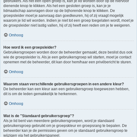
gebruikers. Als het een open groep is, kan je lid worden door op de hiervoor
dienende knop te klikken. Als het een gesloten groep is, kan je je
lidmaatschap aanvragen door op de bijhorende knop te klikken. De
groepsleider moet je aanvraag dan goedkeuren, hij of zij vraagt mogelijk
waarom je lid wil worden. Indien je niet tot een groep toegelaten wordt, moet je
de groepsleider niet lastig vallen, hij of zij heeft een reden om je te weigeren.
Omhoog
Hoe word ik een groepsleider?
Gebruikersgroepen worden door de beheerder gemaakt, deze beslist dus ook
wie de groepsleider is. Als je een gebruikersgroep wil starten, moet je contact
opnemen met de beheerder, dit kan door hem/haar een privébericht te sturen.
Omhoog
Waarom staan verschillende gebruikersgroepen in een andere kleur?
De beheerder kan een kleur aan een gebruikersgroep toegewezen hebben,
dit is om de leden gemakkelijk te herkennen.
Omhoog
Wat is de "Standaard gebruikersgroep"?
Als je lid bent van meerdere gebruikersgroepen, word je standaard
gebruikersgroep gebruikt om je groepskleur en groepsrang te bepalen. De
beheerder kan je de permissies geven om je standaard gebruikersgroep te
wijzigen via het gebruikerspaneel.