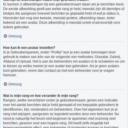
Er kunnen 2 afbeeldingen bij een gebruikersnaam staan als je berichten leest.
De eerste afbeelding geeft aan welke rang je hebt, meestal zijn dit sterretjes of
blokjes die aangeven hoeveel berichten je geplaatst hebt of wat je status is.
Hieronder kan nog een tweede, meestal grotere, afbeelding staan, beter
bekend als een avatar. Deze afbeelding is meestal uniek of persoonlijk voor
iedere gebruiker.
Omhoog
Hoe kan ik een avatar instellen?
In je Gebruikerspaneel, onder “Profiel” kun je een avatar toevoegen door
gebruik te maken van één van de volgende vier methodes: Gravatar, Galerij,
Afstand of Upload. Het is aan de beheerders om avatars in te schakelen en om
te kiezen op welke manier je een avatar kan gebruiken. Als je geen avatars
kunt gebruiken, neem dan contact op met een beheerder voor je vragen
hierover.
Omhoog
Wat is mijn rang en hoe verander ik mijn rang?
Rangen, welke verschijnen onder je gebruikersnaam, geven een indicatie
over het aantal berchten dat je hebt gemaakt of om bepaalde gebruikers te
identificeren, bijv. moderators en beheerders. Over het algemeen kun je je
rang niet wijzigen, aangezien ze ingesteld worden door een beheerder. Nu
moet je natuurlijk het forum niet beginnen te spammen met onzinnig veel
berichten, gewoon voor een hogere rang. Dit heeft zelfs mogelijk het
tegenovergestelde effect, een beheerder of moderator kunnen je berichten