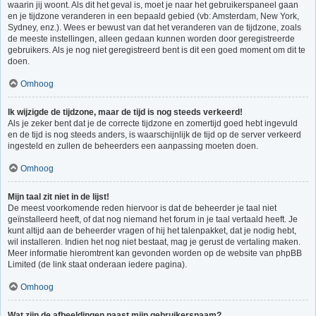
waarin jij woont. Als dit het geval is, moet je naar het gebruikerspaneel gaan
en je tijdzone veranderen in een bepaald gebied (vb: Amsterdam, New York,
Sydney, enz.). Wees er bewust van dat het veranderen van de tijdzone, zoals
de meeste instellingen, alleen gedaan kunnen worden door geregistreerde
gebruikers. Als je nog niet geregistreerd bent is dit een goed moment om dit te
doen.
Omhoog
Ik wijzigde de tijdzone, maar de tijd is nog steeds verkeerd!
Als je zeker bent dat je de correcte tijdzone en zomertijd goed hebt ingevuld
en de tijd is nog steeds anders, is waarschijnlijk de tijd op de server verkeerd
ingesteld en zullen de beheerders een aanpassing moeten doen.
Omhoog
Mijn taal zit niet in de lijst!
De meest voorkomende reden hiervoor is dat de beheerder je taal niet
geïnstalleerd heeft, of dat nog niemand het forum in je taal vertaald heeft. Je
kunt altijd aan de beheerder vragen of hij het talenpakket, dat je nodig hebt,
wil installeren. Indien het nog niet bestaat, mag je gerust de vertaling maken.
Meer informatie hieromtrent kan gevonden worden op de website van phpBB
Limited (de link staat onderaan iedere pagina).
Omhoog
Wat zijn de afbeeldingen naast mijn gebruikersnaam?