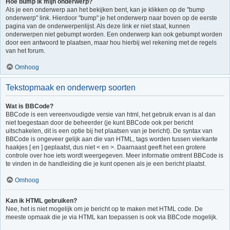
Hoe bump ik mijn onderwerp?
Als je een onderwerp aan het bekijken bent, kan je klikken op de "bump
onderwerp" link. Hierdoor "bump" je het onderwerp naar boven op de eerste
pagina van de onderwerpenlijst. Als deze link er niet staat, kunnen
onderwerpen niet gebumpt worden. Een onderwerp kan ook gebumpt worden
door een antwoord te plaatsen, maar hou hierbij wel rekening met de regels
van het forum.
Omhoog
Tekstopmaak en onderwerp soorten
Wat is BBCode?
BBCode is een vereenvoudigde versie van html, het gebruik ervan is al dan
niet toegestaan door de beheerder (je kunt BBCode ook per bericht
uitschakelen, dit is een optie bij het plaatsen van je bericht). De syntax van
BBCode is ongeveer gelijk aan die van HTML, tags worden tussen vierkante
haakjes [ en ] geplaatst, dus niet < en >. Daarnaast geeft het een grotere
controle over hoe iets wordt weergegeven. Meer informatie omtrent BBCode is
te vinden in de handleiding die je kunt openen als je een bericht plaatst.
Omhoog
Kan ik HTML gebruiken?
Nee, het is niet mogelijk om je bericht op te maken met HTML code. De
meeste opmaak die je via HTML kan toepassen is ook via BBCode mogelijk.