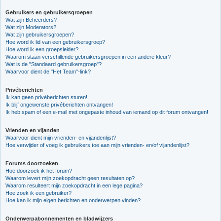
Gebruikers en gebruikersgroepen
Wat zijn Beheerders?
Wat zijn Moderators?
Wat zijn gebruikersgroepen?
Hoe word ik lid van een gebruikersgroep?
Hoe word ik een groepsleider?
Waarom staan verschillende gebruikersgroepen in een andere kleur?
Wat is de "Standaard gebruikersgroep"?
Waarvoor dient de "Het Team"-link?
Privéberichten
Ik kan geen privéberichten sturen!
Ik blijf ongewenste privéberichten ontvangen!
Ik heb spam of een e-mail met ongepaste inhoud van iemand op dit forum ontvangen!
Vrienden en vijanden
Waarvoor dient mijn vrienden- en vijandenlijst?
Hoe verwijder of voeg ik gebruikers toe aan mijn vrienden- en/of vijandenlijst?
Forums doorzoeken
Hoe doorzoek ik het forum?
Waarom levert mijn zoekopdracht geen resultaten op?
Waarom resulteert mijn zoekopdracht in een lege pagina?
Hoe zoek ik een gebruiker?
Hoe kan ik mijn eigen berichten en onderwerpen vinden?
Onderwerpabonnementen en bladwijzers