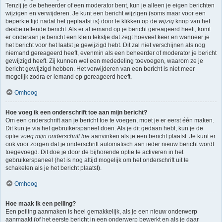
Tenzij je de beheerder of een moderator bent, kun je alleen je eigen berichten
wijzigen en verwijderen. Je kunt een bericht wijzigen (soms maar voor een
beperkte tijd nadat het geplaatst is) door te klikken op de
wijzig
knop van het
desbetreffende bericht. Als er al iemand op je bericht gereageerd heeft, komt
er onderaan je bericht een klein tekstje dat zegt hoeveel keer en wanneer je
het bericht voor het laatst je gewijzigd hebt. Dit zal niet verschijnen als nog
niemand gereageerd heeft, evenmin als een beheerder of moderator je bericht
gewijzigd heeft. Zij kunnen wel een mededeling toevoegen, waarom ze je
bericht gewijzigd hebben. Het verwijderen van een bericht is niet meer
mogelijk zodra er iemand op gereageerd heeft.
Omhoog
Hoe voeg ik een onderschrift toe aan mijn bericht?
Om een onderschrift aan je bericht toe te voegen, moet je er eerst één maken.
Dit kun je via het gebruikerspaneel doen. Als je dit gedaan hebt, kun je de
optie
voeg mijn onderschrift toe
aanvinken als je een bericht plaatst. Je kunt er
ook voor zorgen dat je onderschrift automatisch aan ieder nieuw bericht wordt
toegevoegd. Dit doe je door de bijhorende optie te activeren in het
gebruikerspaneel (het is nog altijd mogelijk om het onderschrift uit te
schakelen als je het bericht plaatst).
Omhoog
Hoe maak ik een peiling?
Een peiling aanmaken is heel gemakkelijk, als je een nieuw onderwerp
aanmaakt (of het eerste bericht in een onderwerp bewerkt en als je daar