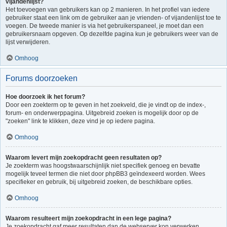
vijandenlijst?
Het toevoegen van gebruikers kan op 2 manieren. In het profiel van iedere
gebruiker staat een link om de gebruiker aan je vrienden- of vijandenlijst toe te
voegen. De tweede manier is via het gebruikerspaneel, je moet dan een
gebruikersnaam opgeven. Op dezelfde pagina kun je gebruikers weer van de
lijst verwijderen.
Omhoog
Forums doorzoeken
Hoe doorzoek ik het forum?
Door een zoekterm op te geven in het zoekveld, die je vindt op de index-,
forum- en onderwerppagina. Uitgebreid zoeken is mogelijk door op de
"zoeken" link te klikken, deze vind je op iedere pagina.
Omhoog
Waarom levert mijn zoekopdracht geen resultaten op?
Je zoekterm was hoogstwaarschijnlijk niet specifiek genoeg en bevatte
mogelijk teveel termen die niet door phpBB3 geïndexeerd worden. Wees
specifieker en gebruik, bij uitgebreid zoeken, de beschikbare opties.
Omhoog
Waarom resulteert mijn zoekopdracht in een lege pagina?
Je zoekopdracht gaf meer resultaten dan de webserver kon verwerken.