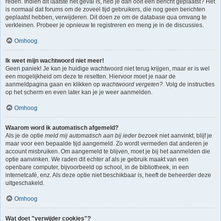
reden. Indien dit laatste het geval is, heb je dan ooit een bericht geplaatst? Het
is normaal dat forums om de zoveel tijd gebruikers, die nog geen berichten
geplaatst hebben, verwijderen. Dit doen ze om de database qua omvang te
verkleinen. Probeer je opnieuw te registreren en meng je in de discussies.
Omhoog
Ik weet mijn wachtwoord niet meer!
Geen paniek! Je kan je huidige wachtwoord niet terug krijgen, maar er is wel
een mogelijkheid om deze te resetten. Hiervoor moet je naar de
aanmeldpagina gaan en klikken op
wachtwoord vergeten?
. Volg de instructies
op het scherm en even later kan je je weer aanmelden.
Omhoog
Waarom word ik automatisch afgemeld?
Als je de optie
meld mij automatisch aan bij ieder bezoek
niet aanvinkt, blijf je
maar voor een bepaalde tijd aangemeld. Zo wordt vermeden dat anderen je
account misbruiken. Om aangemeld te blijven, moet je bij het aanmelden die
optie aanvinken. We raden dit echter af als je gebruik maakt van een
openbare computer, bijvoorbeeld op school, in de bibliotheek, in een
internetcafé, enz. Als deze optie niet beschikbaar is, heeft de beheerder deze
uitgeschakeld.
Omhoog
Wat doet "verwijder cookies"?