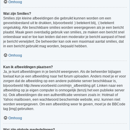
Omhoog
Wat zijn Smilies?
Smilies zijn kleine afbeeldingen die gebruikt kunnen worden om een
gevoelstoestand uit te drukken, bijvoorbeeld :) betekent blij, :( betekent
ongelukkig. Alle beschikbare smilies worden weergegeven als je een bericht
plaatst. Maak geen overdadig gebruik van smilies, ze maken een bericht snel
onleesbaar wat er toe kan leiden dat een moderator je bericht aanpast of heel
je bericht verwijdert. De beheerder kan ook een maximaal aantal smilies, dat
in een bericht gebruikt mag worden, bepaald hebben.
Omhoog
Kan ik afbeeldingen plaatsen?
Ja, je kunt afbeeldingen in je bericht weergeven. Als de beheerder bijlagen
toelaat kun je een afbeelding naar het forum uploaden. Anders moet je er voor
zorgen dat de afbeelding op een andere publieke server beschikbaar is,
bijvoorbeeld http://www.voorbeeld.com/mijn_afbeelding.gif. Linken naar een
afbeelding op je eigen computer is onmogelijk (tenzij het een publieke server
is). Ook afbeeldingen die een authentificatie vereisen zoals in: Hotmail of
Yahoo mailboxen, een wachtwoord beschermde website, enz. kunnen niet
worden weergegeven. Om een afbeelding weer te geven, moet je de BBCode
tag [img] gebruiken.
Omhoog
Wat zijn globale mededelingen?