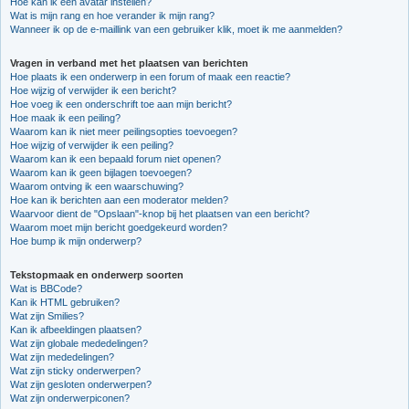
Hoe kan ik een avatar instellen?
Wat is mijn rang en hoe verander ik mijn rang?
Wanneer ik op de e-maillink van een gebruiker klik, moet ik me aanmelden?
Vragen in verband met het plaatsen van berichten
Hoe plaats ik een onderwerp in een forum of maak een reactie?
Hoe wijzig of verwijder ik een bericht?
Hoe voeg ik een onderschrift toe aan mijn bericht?
Hoe maak ik een peiling?
Waarom kan ik niet meer peilingsopties toevoegen?
Hoe wijzig of verwijder ik een peiling?
Waarom kan ik een bepaald forum niet openen?
Waarom kan ik geen bijlagen toevoegen?
Waarom ontving ik een waarschuwing?
Hoe kan ik berichten aan een moderator melden?
Waarvoor dient de "Opslaan"-knop bij het plaatsen van een bericht?
Waarom moet mijn bericht goedgekeurd worden?
Hoe bump ik mijn onderwerp?
Tekstopmaak en onderwerp soorten
Wat is BBCode?
Kan ik HTML gebruiken?
Wat zijn Smilies?
Kan ik afbeeldingen plaatsen?
Wat zijn globale mededelingen?
Wat zijn mededelingen?
Wat zijn sticky onderwerpen?
Wat zijn gesloten onderwerpen?
Wat zijn onderwerpiconen?