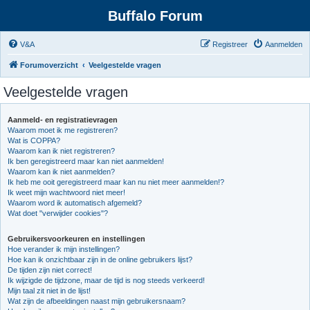
Buffalo Forum
V&A
Registreer
Aanmelden
Forumoverzicht
Veelgestelde vragen
Veelgestelde vragen
Aanmeld- en registratievragen
Waarom moet ik me registreren?
Wat is COPPA?
Waarom kan ik niet registreren?
Ik ben geregistreerd maar kan niet aanmelden!
Waarom kan ik niet aanmelden?
Ik heb me ooit geregistreerd maar kan nu niet meer aanmelden!?
Ik weet mijn wachtwoord niet meer!
Waarom word ik automatisch afgemeld?
Wat doet "verwijder cookies"?
Gebruikersvoorkeuren en instellingen
Hoe verander ik mijn instellingen?
Hoe kan ik onzichtbaar zijn in de online gebruikers lijst?
De tijden zijn niet correct!
Ik wijzigde de tijdzone, maar de tijd is nog steeds verkeerd!
Mijn taal zit niet in de lijst!
Wat zijn de afbeeldingen naast mijn gebruikersnaam?