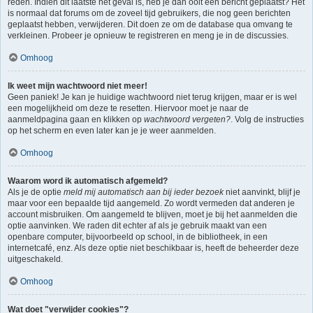
reden. Indien dit laatste het geval is, heb je dan ooit een bericht geplaatst? Het
is normaal dat forums om de zoveel tijd gebruikers, die nog geen berichten
geplaatst hebben, verwijderen. Dit doen ze om de database qua omvang te
verkleinen. Probeer je opnieuw te registreren en meng je in de discussies.
Omhoog
Ik weet mijn wachtwoord niet meer!
Geen paniek! Je kan je huidige wachtwoord niet terug krijgen, maar er is wel
een mogelijkheid om deze te resetten. Hiervoor moet je naar de
aanmeldpagina gaan en klikken op
wachtwoord vergeten?
. Volg de instructies
op het scherm en even later kan je je weer aanmelden.
Omhoog
Waarom word ik automatisch afgemeld?
Als je de optie
meld mij automatisch aan bij ieder bezoek
niet aanvinkt, blijf je
maar voor een bepaalde tijd aangemeld. Zo wordt vermeden dat anderen je
account misbruiken. Om aangemeld te blijven, moet je bij het aanmelden die
optie aanvinken. We raden dit echter af als je gebruik maakt van een
openbare computer, bijvoorbeeld op school, in de bibliotheek, in een
internetcafé, enz. Als deze optie niet beschikbaar is, heeft de beheerder deze
uitgeschakeld.
Omhoog
Wat doet "verwijder cookies"?