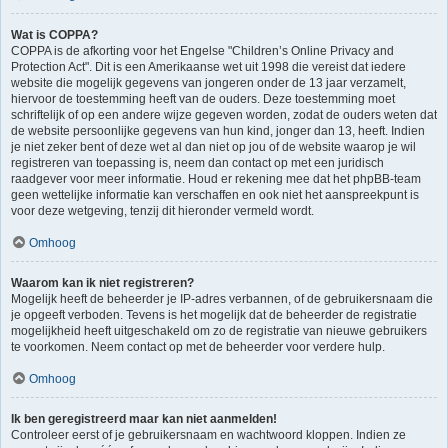
Wat is COPPA?
COPPA is de afkorting voor het Engelse "Children’s Online Privacy and
Protection Act". Dit is een Amerikaanse wet uit 1998 die vereist dat iedere
website die mogelijk gegevens van jongeren onder de 13 jaar verzamelt,
hiervoor de toestemming heeft van de ouders. Deze toestemming moet
schriftelijk of op een andere wijze gegeven worden, zodat de ouders weten dat
de website persoonlijke gegevens van hun kind, jonger dan 13, heeft. Indien
je niet zeker bent of deze wet al dan niet op jou of de website waarop je wil
registreren van toepassing is, neem dan contact op met een juridisch
raadgever voor meer informatie. Houd er rekening mee dat het phpBB-team
geen wettelijke informatie kan verschaffen en ook niet het aanspreekpunt is
voor deze wetgeving, tenzij dit hieronder vermeld wordt.
Omhoog
Waarom kan ik niet registreren?
Mogelijk heeft de beheerder je IP-adres verbannen, of de gebruikersnaam die
je opgeeft verboden. Tevens is het mogelijk dat de beheerder de registratie
mogelijkheid heeft uitgeschakeld om zo de registratie van nieuwe gebruikers
te voorkomen. Neem contact op met de beheerder voor verdere hulp.
Omhoog
Ik ben geregistreerd maar kan niet aanmelden!
Controleer eerst of je gebruikersnaam en wachtwoord kloppen. Indien ze