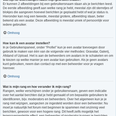
Er kunnen 2 afbeeldingen bij een gebruikersnaam staan als je berichten leest.
De eerste afbeelding geeft aan welke rang je hebt, meestal zijn dit sterretjes of
blokjes die aangeven hoeveel berichten je geplaatst hebt of wat je status is.
Hieronder kan nog een tweede, meestal grotere, afbeelding staan, beter
bekend als een avatar. Deze afbeelding is meestal uniek of persoonlijk voor
iedere gebruiker.
Omhoog
Hoe kan ik een avatar instellen?
In je Gebruikerspaneel, onder “Profiel” kun je een avatar toevoegen door
gebruik te maken van één van de volgende vier methodes: Gravatar, Galerij,
Afstand of Upload. Het is aan de beheerders om avatars in te schakelen en om
te kiezen op welke manier je een avatar kan gebruiken. Als je geen avatars
kunt gebruiken, neem dan contact op met een beheerder voor je vragen
hierover.
Omhoog
Wat is mijn rang en hoe verander ik mijn rang?
Rangen, welke verschijnen onder je gebruikersnaam, geven een indicatie
over het aantal berchten dat je hebt gemaakt of om bepaalde gebruikers te
identificeren, bijv. moderators en beheerders. Over het algemeen kun je je
rang niet wijzigen, aangezien ze ingesteld worden door een beheerder. Nu
moet je natuurlijk het forum niet beginnen te spammen met onzinnig veel
berichten, gewoon voor een hogere rang. Dit heeft zelfs mogelijk het
tegenovergestelde effect, een beheerder of moderator kunnen je berichten