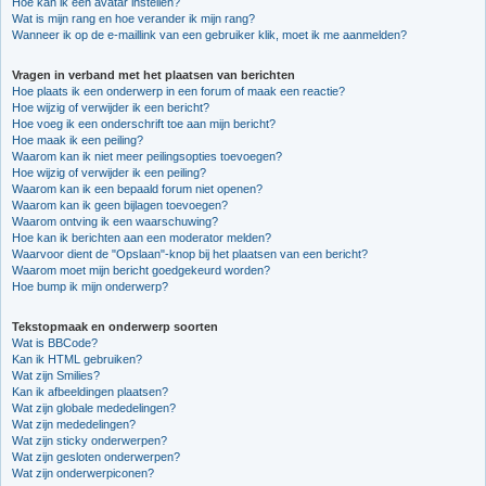
Hoe kan ik een avatar instellen?
Wat is mijn rang en hoe verander ik mijn rang?
Wanneer ik op de e-maillink van een gebruiker klik, moet ik me aanmelden?
Vragen in verband met het plaatsen van berichten
Hoe plaats ik een onderwerp in een forum of maak een reactie?
Hoe wijzig of verwijder ik een bericht?
Hoe voeg ik een onderschrift toe aan mijn bericht?
Hoe maak ik een peiling?
Waarom kan ik niet meer peilingsopties toevoegen?
Hoe wijzig of verwijder ik een peiling?
Waarom kan ik een bepaald forum niet openen?
Waarom kan ik geen bijlagen toevoegen?
Waarom ontving ik een waarschuwing?
Hoe kan ik berichten aan een moderator melden?
Waarvoor dient de "Opslaan"-knop bij het plaatsen van een bericht?
Waarom moet mijn bericht goedgekeurd worden?
Hoe bump ik mijn onderwerp?
Tekstopmaak en onderwerp soorten
Wat is BBCode?
Kan ik HTML gebruiken?
Wat zijn Smilies?
Kan ik afbeeldingen plaatsen?
Wat zijn globale mededelingen?
Wat zijn mededelingen?
Wat zijn sticky onderwerpen?
Wat zijn gesloten onderwerpen?
Wat zijn onderwerpiconen?