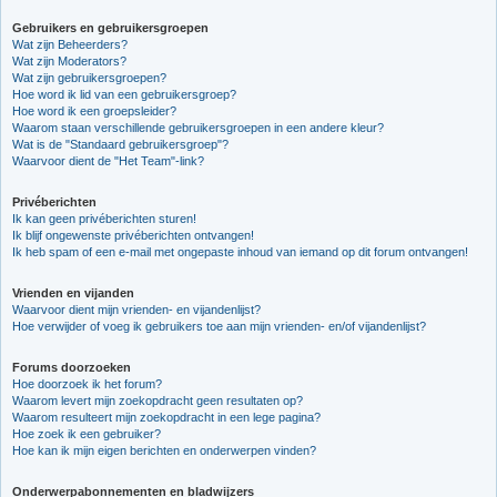
Gebruikers en gebruikersgroepen
Wat zijn Beheerders?
Wat zijn Moderators?
Wat zijn gebruikersgroepen?
Hoe word ik lid van een gebruikersgroep?
Hoe word ik een groepsleider?
Waarom staan verschillende gebruikersgroepen in een andere kleur?
Wat is de "Standaard gebruikersgroep"?
Waarvoor dient de "Het Team"-link?
Privéberichten
Ik kan geen privéberichten sturen!
Ik blijf ongewenste privéberichten ontvangen!
Ik heb spam of een e-mail met ongepaste inhoud van iemand op dit forum ontvangen!
Vrienden en vijanden
Waarvoor dient mijn vrienden- en vijandenlijst?
Hoe verwijder of voeg ik gebruikers toe aan mijn vrienden- en/of vijandenlijst?
Forums doorzoeken
Hoe doorzoek ik het forum?
Waarom levert mijn zoekopdracht geen resultaten op?
Waarom resulteert mijn zoekopdracht in een lege pagina?
Hoe zoek ik een gebruiker?
Hoe kan ik mijn eigen berichten en onderwerpen vinden?
Onderwerpabonnementen en bladwijzers