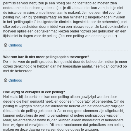
permissies voor hebt) zou je een "voeg peiling toe" tabblad moeten zien
onderaan het berichten-gedeelte (als je dit tabblad niet kan zien, heb je niet
de juiste permissies om peilingen aan te maken). Je moet een titel voor de
peiling invullen bij "peilingsvraag" en dan minstens 2 mogelijkheden invullen
in het "peilingopties"-tekstgedeelte (limiet is ingesteld door de beheerder), met
elke optie gescheiden door middel van een nieuwe regel. Je kunt ook instellen
hoeveel opties een gebruiker mag kiezen onder "opties per gebruiker" en een
tijdslimiet in dagen voor de peiling (0 is een peiling van oneindige duur).
Omhoog
Waarom kan ik niet meer peilingsopties toevoegen?
De limiet voor de peilingsopties is ingesteld door de beheerder. Indien je meer
opties denkt nodig te hebben dan het toegestane aantal, neem dan contact op
met de beheerder.
Omhoog
Hoe wijzig of verwijder ik een peiling?
Net zoals bij de berichten kan een peiling alleen gewijzigd worden door
degene die hem gemaakt heeft, en door een moderator of beheerder. Om de
peiling te wijzigen moet je het allereerste bericht van het onderwerp wijzigen
(hieraan is de peiling gekoppeld). Als er nog geen stemmen zijn uitgebracht,
kunnen gebruikers de peiling verwijderen of iedere peilingsoptie wijzigen.
Maar, als er reeds gestemd is, dan kunnen alleen moderators of beheerders
hem wijzigen of verwijderen. Dit om te voorkomen dat gebruikers een peiling
maken en deze daarna vervalsen door de opties te wijzigen.