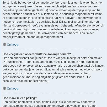
Tenzij je de beheerder of een moderator bent, kun je alleen je eigen berichten
wijzigen en verwijderen. Je kunt een bericht wijzigen (soms maar voor een
beperkte tijd nadat het geplaatst is) door te klikken op de
wijzig
knop van het
desbetreffende bericht. Als er al iemand op je bericht gereageerd heeft, komt
er onderaan je bericht een klein tekstje dat zegt hoeveel keer en wanneer je
het bericht voor het laatst je gewijzigd hebt. Dit zal niet verschijnen als nog
niemand gereageerd heeft, evenmin als een beheerder of moderator je bericht
gewijzigd heeft. Zij kunnen wel een mededeling toevoegen, waarom ze je
bericht gewijzigd hebben. Het verwijderen van een bericht is niet meer
mogelijk zodra er iemand op gereageerd heeft.
Omhoog
Hoe voeg ik een onderschrift toe aan mijn bericht?
Om een onderschrift aan je bericht toe te voegen, moet je er eerst één maken.
Dit kun je via het gebruikerspaneel doen. Als je dit gedaan hebt, kun je de
optie
voeg mijn onderschrift toe
aanvinken als je een bericht plaatst. Je kunt er
ook voor zorgen dat je onderschrift automatisch aan ieder nieuw bericht wordt
toegevoegd. Dit doe je door de bijhorende optie te activeren in het
gebruikerspaneel (het is nog altijd mogelijk om het onderschrift uit te
schakelen als je het bericht plaatst).
Omhoog
Hoe maak ik een peiling?
Een peiling aanmaken is heel gemakkelijk, als je een nieuw onderwerp
aanmaakt (of het eerste bericht in een onderwerp bewerkt en als je daar