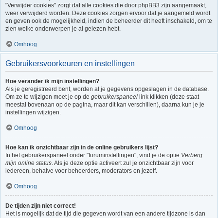
"Verwijder cookies" zorgt dat alle cookies die door phpBB3 zijn aangemaakt,
weer verwijderd worden. Deze cookies zorgen ervoor dat je aangemeld wordt
en geven ook de mogelijkheid, indien de beheerder dit heeft inschakeld, om te
zien welke onderwerpen je al gelezen hebt.
Omhoog
Gebruikersvoorkeuren en instellingen
Hoe verander ik mijn instellingen?
Als je geregistreerd bent, worden al je gegevens opgeslagen in de database.
Om ze te wijzigen moet je op de
gebruikerspaneel
link klikken (deze staat
meestal bovenaan op de pagina, maar dit kan verschillen), daarna kun je je
instellingen wijzigen.
Omhoog
Hoe kan ik onzichtbaar zijn in de online gebruikers lijst?
In het gebruikerspaneel onder "foruminstellingen", vind je de optie
Verberg
mijn online status
. Als je deze optie activeert zul je onzichtbaar zijn voor
iedereen, behalve voor beheerders, moderators en jezelf.
Omhoog
De tijden zijn niet correct!
Het is mogelijk dat de tijd die gegeven wordt van een andere tijdzone is dan