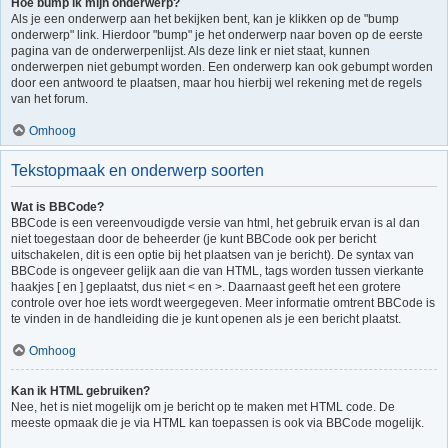
Hoe bump ik mijn onderwerp?
Als je een onderwerp aan het bekijken bent, kan je klikken op de "bump
onderwerp" link. Hierdoor "bump" je het onderwerp naar boven op de eerste
pagina van de onderwerpenlijst. Als deze link er niet staat, kunnen
onderwerpen niet gebumpt worden. Een onderwerp kan ook gebumpt worden
door een antwoord te plaatsen, maar hou hierbij wel rekening met de regels
van het forum.
Omhoog
Tekstopmaak en onderwerp soorten
Wat is BBCode?
BBCode is een vereenvoudigde versie van html, het gebruik ervan is al dan
niet toegestaan door de beheerder (je kunt BBCode ook per bericht
uitschakelen, dit is een optie bij het plaatsen van je bericht). De syntax van
BBCode is ongeveer gelijk aan die van HTML, tags worden tussen vierkante
haakjes [ en ] geplaatst, dus niet < en >. Daarnaast geeft het een grotere
controle over hoe iets wordt weergegeven. Meer informatie omtrent BBCode is
te vinden in de handleiding die je kunt openen als je een bericht plaatst.
Omhoog
Kan ik HTML gebruiken?
Nee, het is niet mogelijk om je bericht op te maken met HTML code. De
meeste opmaak die je via HTML kan toepassen is ook via BBCode mogelijk.