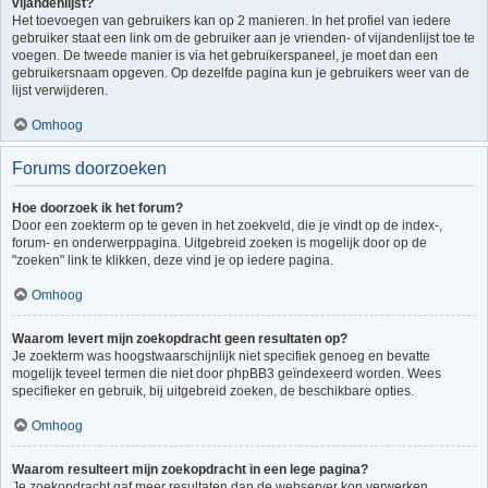
vijandenlijst?
Het toevoegen van gebruikers kan op 2 manieren. In het profiel van iedere
gebruiker staat een link om de gebruiker aan je vrienden- of vijandenlijst toe te
voegen. De tweede manier is via het gebruikerspaneel, je moet dan een
gebruikersnaam opgeven. Op dezelfde pagina kun je gebruikers weer van de
lijst verwijderen.
Omhoog
Forums doorzoeken
Hoe doorzoek ik het forum?
Door een zoekterm op te geven in het zoekveld, die je vindt op de index-,
forum- en onderwerppagina. Uitgebreid zoeken is mogelijk door op de
"zoeken" link te klikken, deze vind je op iedere pagina.
Omhoog
Waarom levert mijn zoekopdracht geen resultaten op?
Je zoekterm was hoogstwaarschijnlijk niet specifiek genoeg en bevatte
mogelijk teveel termen die niet door phpBB3 geïndexeerd worden. Wees
specifieker en gebruik, bij uitgebreid zoeken, de beschikbare opties.
Omhoog
Waarom resulteert mijn zoekopdracht in een lege pagina?
Je zoekopdracht gaf meer resultaten dan de webserver kon verwerken.