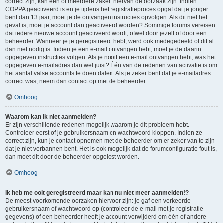
correct zijn, kan één of meerdere zaken hiervan de oorzaak zijn. Indien
COPPA geactiveerd is en je tijdens het registratieproces opgaf dat je jonger
bent dan 13 jaar, moet je de ontvangen instructies opvolgen. Als dit niet het
geval is, moet je account dan geactiveerd worden? Sommige forums vereisen
dat iedere nieuwe account geactiveerd wordt, ofwel door jezelf of door een
beheerder. Wanneer je je geregistreerd hebt, werd ook medegedeeld of dit al
dan niet nodig is. Indien je een e-mail ontvangen hebt, moet je de daarin
opgegeven instructies volgen. Als je nooit een e-mail ontvangen hebt, was het
opgegeven e-mailadres dan wel juist? Één van de redenen van activatie is om
het aantal valse accounts te doen dalen. Als je zeker bent dat je e-mailadres
correct was, neem dan contact op met de beheerder.
Omhoog
Waarom kan ik niet aanmelden?
Er zijn verschillende redenen mogelijk waarom je dit probleem hebt.
Controleer eerst of je gebruikersnaam en wachtwoord kloppen. Indien ze
correct zijn, kun je contact opnemen met de beheerder om er zeker van te zijn
dat je niet verbannen bent. Het is ook mogelijk dat de forumconfiguratie fout is,
dan moet dit door de beheerder opgelost worden.
Omhoog
Ik heb me ooit geregistreerd maar kan nu niet meer aanmelden!?
De meest voorkomende oorzaken hiervoor zijn: je gaf een verkeerde
gebruikersnaam of wachtwoord op (controleer de e-mail met je registratie
gegevens) of een beheerder heeft je account verwijderd om één of andere