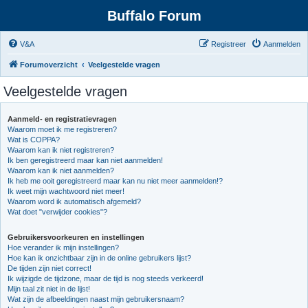
Buffalo Forum
V&A
Registreer
Aanmelden
Forumoverzicht
Veelgestelde vragen
Veelgestelde vragen
Aanmeld- en registratievragen
Waarom moet ik me registreren?
Wat is COPPA?
Waarom kan ik niet registreren?
Ik ben geregistreerd maar kan niet aanmelden!
Waarom kan ik niet aanmelden?
Ik heb me ooit geregistreerd maar kan nu niet meer aanmelden!?
Ik weet mijn wachtwoord niet meer!
Waarom word ik automatisch afgemeld?
Wat doet "verwijder cookies"?
Gebruikersvoorkeuren en instellingen
Hoe verander ik mijn instellingen?
Hoe kan ik onzichtbaar zijn in de online gebruikers lijst?
De tijden zijn niet correct!
Ik wijzigde de tijdzone, maar de tijd is nog steeds verkeerd!
Mijn taal zit niet in de lijst!
Wat zijn de afbeeldingen naast mijn gebruikersnaam?