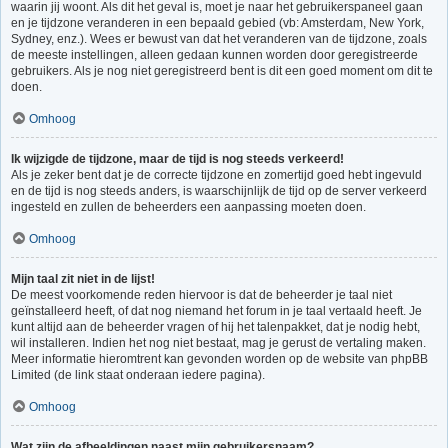
waarin jij woont. Als dit het geval is, moet je naar het gebruikerspaneel gaan
en je tijdzone veranderen in een bepaald gebied (vb: Amsterdam, New York,
Sydney, enz.). Wees er bewust van dat het veranderen van de tijdzone, zoals
de meeste instellingen, alleen gedaan kunnen worden door geregistreerde
gebruikers. Als je nog niet geregistreerd bent is dit een goed moment om dit te
doen.
Omhoog
Ik wijzigde de tijdzone, maar de tijd is nog steeds verkeerd!
Als je zeker bent dat je de correcte tijdzone en zomertijd goed hebt ingevuld
en de tijd is nog steeds anders, is waarschijnlijk de tijd op de server verkeerd
ingesteld en zullen de beheerders een aanpassing moeten doen.
Omhoog
Mijn taal zit niet in de lijst!
De meest voorkomende reden hiervoor is dat de beheerder je taal niet
geïnstalleerd heeft, of dat nog niemand het forum in je taal vertaald heeft. Je
kunt altijd aan de beheerder vragen of hij het talenpakket, dat je nodig hebt,
wil installeren. Indien het nog niet bestaat, mag je gerust de vertaling maken.
Meer informatie hieromtrent kan gevonden worden op de website van phpBB
Limited (de link staat onderaan iedere pagina).
Omhoog
Wat zijn de afbeeldingen naast mijn gebruikersnaam?