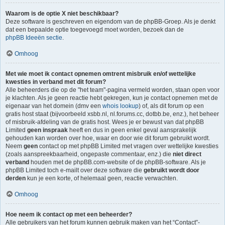
Waarom is de optie X niet beschikbaar?
Deze software is geschreven en eigendom van de phpBB-Groep. Als je denkt
dat een bepaalde optie toegevoegd moet worden, bezoek dan de
phpBB Ideeën sectie
.
Omhoog
Met wie moet ik contact opnemen omtrent misbruik en/of wettelijke
kwesties in verband met dit forum?
Alle beheerders die op de "het team"-pagina vermeld worden, staan open voor
je klachten. Als je geen reactie hebt gekregen, kun je contact opnemen met de
eigenaar van het domein (dmv een
whois lookup
) of, als dit forum op een
gratis host staat (bijvoorbeeld xsbb.nl, nl.forums.cc, dotbb.be, enz.), het beheer
of misbruik-afdeling van de gratis host. Wees je er bewust van dat phpBB
Limited
geen inspraak
heeft en dus in geen enkel geval aansprakelijk
gehouden kan worden over hoe, waar en door wie dit forum gebruikt wordt.
Neem
geen
contact op met phpBB Limited met vragen over wettelijke kwesties
(zoals aanspreekbaarheid, ongepaste commentaar, enz.) die
niet direct
verband
houden met de phpBB.com-website of de phpBB-software. Als je
phpBB Limited toch e-mailt over deze software die
gebruikt wordt door
derden
kun je een korte, of helemaal geen, reactie verwachten.
Omhoog
Hoe neem ik contact op met een beheerder?
Alle gebruikers van het forum kunnen gebruik maken van het “Contact”-