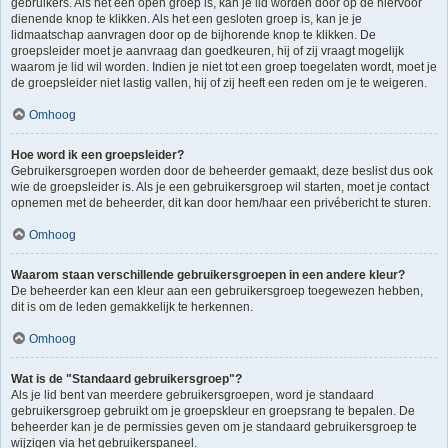
gebruikers. Als het een open groep is, kan je lid worden door op de hiervoor
dienende knop te klikken. Als het een gesloten groep is, kan je je
lidmaatschap aanvragen door op de bijhorende knop te klikken. De
groepsleider moet je aanvraag dan goedkeuren, hij of zij vraagt mogelijk
waarom je lid wil worden. Indien je niet tot een groep toegelaten wordt, moet je
de groepsleider niet lastig vallen, hij of zij heeft een reden om je te weigeren.
Omhoog
Hoe word ik een groepsleider?
Gebruikersgroepen worden door de beheerder gemaakt, deze beslist dus ook
wie de groepsleider is. Als je een gebruikersgroep wil starten, moet je contact
opnemen met de beheerder, dit kan door hem/haar een privébericht te sturen.
Omhoog
Waarom staan verschillende gebruikersgroepen in een andere kleur?
De beheerder kan een kleur aan een gebruikersgroep toegewezen hebben,
dit is om de leden gemakkelijk te herkennen.
Omhoog
Wat is de "Standaard gebruikersgroep"?
Als je lid bent van meerdere gebruikersgroepen, word je standaard
gebruikersgroep gebruikt om je groepskleur en groepsrang te bepalen. De
beheerder kan je de permissies geven om je standaard gebruikersgroep te
wijzigen via het gebruikerspaneel.