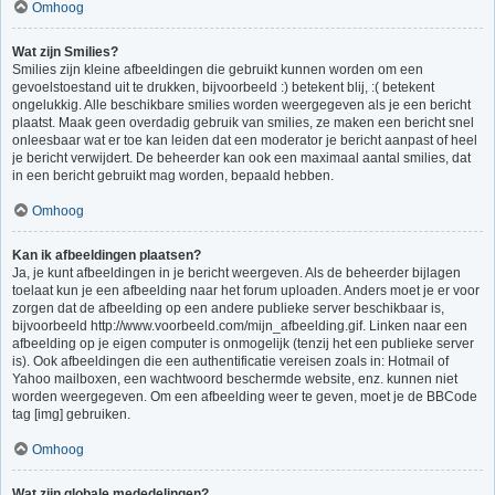
Omhoog
Wat zijn Smilies?
Smilies zijn kleine afbeeldingen die gebruikt kunnen worden om een
gevoelstoestand uit te drukken, bijvoorbeeld :) betekent blij, :( betekent
ongelukkig. Alle beschikbare smilies worden weergegeven als je een bericht
plaatst. Maak geen overdadig gebruik van smilies, ze maken een bericht snel
onleesbaar wat er toe kan leiden dat een moderator je bericht aanpast of heel
je bericht verwijdert. De beheerder kan ook een maximaal aantal smilies, dat
in een bericht gebruikt mag worden, bepaald hebben.
Omhoog
Kan ik afbeeldingen plaatsen?
Ja, je kunt afbeeldingen in je bericht weergeven. Als de beheerder bijlagen
toelaat kun je een afbeelding naar het forum uploaden. Anders moet je er voor
zorgen dat de afbeelding op een andere publieke server beschikbaar is,
bijvoorbeeld http://www.voorbeeld.com/mijn_afbeelding.gif. Linken naar een
afbeelding op je eigen computer is onmogelijk (tenzij het een publieke server
is). Ook afbeeldingen die een authentificatie vereisen zoals in: Hotmail of
Yahoo mailboxen, een wachtwoord beschermde website, enz. kunnen niet
worden weergegeven. Om een afbeelding weer te geven, moet je de BBCode
tag [img] gebruiken.
Omhoog
Wat zijn globale mededelingen?