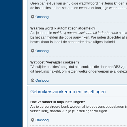
Geen paniek! Je kan je huidige wachtwoord niet terug krijgen,
de instructies op het scherm en even later kan je je weer aanm
Omhoog
Waarom word ik automatisch afgemeld?
Als je de optie
meld mij automatisch aan bij ieder bezoek
niet 
bij het aanmelden die optie aanvinken. We raden dit echter af a
beschikbaar is, heeft de beheerder deze uitgeschakeld.
Omhoog
Wat doet "verwijder cookies"?
"Verwijder cookies" zorgt dat alle cookies die door phpBB3 z
dit heeft inschakeld, om te zien welke onderwerpen je al gelez
Omhoog
Gebruikersvoorkeuren en instellingen
Hoe verander ik mijn instellingen?
Als je geregistreerd bent, worden al je gegevens opgeslagen i
verschillen), daarna kun je je instellingen wijzigen.
Omhoog