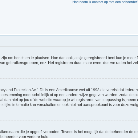
Hoe neem ik contact op met een beheerder
t zijn om berichten te plaatsen. Hoe dan ook, als je geregistreerd bent kun je meer
 van gebruikersgroepen, enz. Het registreren duurt maar even, dus we raden het ze
acy and Protection Act". Dit is een Amerikaanse wet uit 1998 die vereist dat ieder
 toestemming moet schriftelijk of op een andere wijze gegeven worden, zodat de 
et al dan niet op jou of de website waarop je wil registreren van toepassing is, ne
lijke informatie kan verschaffen en ook niet het aanspreekpunt is voor deze wetge
ikersnaam die je opgeeft verboden. Tevens is het mogelijk dat de beheerder de regi
beheerder voor verdere hulp.