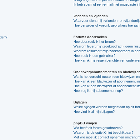
Ik heb spam of een e-mail met ongepaste i
Vrienden en vijanden
Waarvoor dient mijn vrienden- en vijandenlij
Hoe verwijder of voeg ik gebruikers toe aan m
Forums doorzoeken
lden?
Hoe doorzoek ik het forum?
Waarom levert mijn zoekopdracht geen resu
Waarom resulteert mijn zoekopdracht in een
Hoe zoek ik een gebruiker?
Hoe kan ik mijn eigen berichten en onderw
Onderwerpabonnementen en bladwijzer
Wat is het verschil tussen een bladwijzer 
Hoe kan ik een bladwijzer of abonnement in
Hoe kan ik een bladwijzer of abonnement ins
Hoe zeg ik mijn abonnement op?
Bijlagen
Welke bijlagen worden toegestaan op dit fo
Hoe vind ik al mijn bijlagen?
phpBB vragen
Wie heeft dit forum geschreven?
Waarom is de optie X niet beschikbaar?
Met wie moet ik contact opnemen omtrent mis