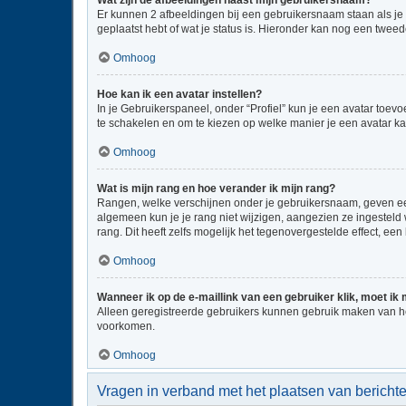
Wat zijn de afbeeldingen naast mijn gebruikersnaam?
Er kunnen 2 afbeeldingen bij een gebruikersnaam staan als je be
geplaatst hebt of wat je status is. Hieronder kan nog een tweed
Omhoog
Hoe kan ik een avatar instellen?
In je Gebruikerspaneel, onder “Profiel” kun je een avatar toe
te schakelen en om te kiezen op welke manier je een avatar ka
Omhoog
Wat is mijn rang en hoe verander ik mijn rang?
Rangen, welke verschijnen onder je gebruikersnaam, geven een 
algemeen kun je je rang niet wijzigen, aangezien ze ingestel
rang. Dit heeft zelfs mogelijk het tegenovergestelde effect, e
Omhoog
Wanneer ik op de e-maillink van een gebruiker klik, moet i
Alleen geregistreerde gebruikers kunnen gebruik maken van he
voorkomen.
Omhoog
Vragen in verband met het plaatsen van bericht