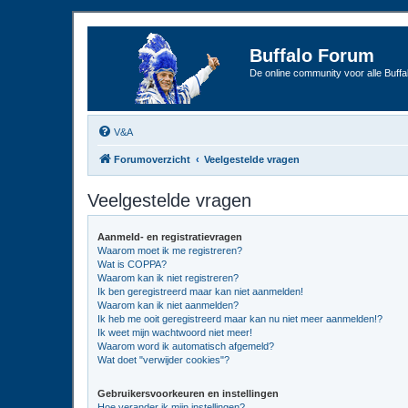
Buffalo Forum
De online community voor alle Buffal
V&A
Forumoverzicht
Veelgestelde vragen
Veelgestelde vragen
Aanmeld- en registratievragen
Waarom moet ik me registreren?
Wat is COPPA?
Waarom kan ik niet registreren?
Ik ben geregistreerd maar kan niet aanmelden!
Waarom kan ik niet aanmelden?
Ik heb me ooit geregistreerd maar kan nu niet meer aanmelden!?
Ik weet mijn wachtwoord niet meer!
Waarom word ik automatisch afgemeld?
Wat doet "verwijder cookies"?
Gebruikersvoorkeuren en instellingen
Hoe verander ik mijn instellingen?