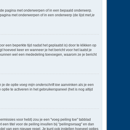
l de pagina met onderwerpen of in een bepaald onderwerp.
 pagina met onderwerpen of in een onderwerp (de lijst met
je
r een beperkte tijd nadat het geplaatst is) door te klikken op
gt hoeveel keer en wanneer je het bericht voor het laatst je
Zij kunnen wel een mededeling toevoegen, waarom ze je bericht
n je de optie
voeg mijn onderschrift toe
aanvinken als je een
optie te activeren in het gebruikerspaneel (het is nog altijd
rmissies voor hebt) zou je een "voeg peiling toe" tabblad
een titel voor de peiling invullen bij "peilingsvraag" en dan
ddel van een nieuwe regel. Je kunt ook instellen hoeveel opties