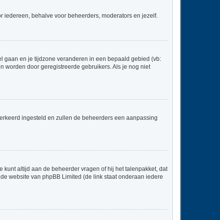
voor iedereen, behalve voor beheerders, moderators en jezelf.
neel gaan en je tijdzone veranderen in een bepaald gebied (vb:
 worden door geregistreerde gebruikers. Als je nog niet
er verkeerd ingesteld en zullen de beheerders een aanpassing
 kunt altijd aan de beheerder vragen of hij het talenpakket, dat
p de website van phpBB Limited (de link staat onderaan iedere