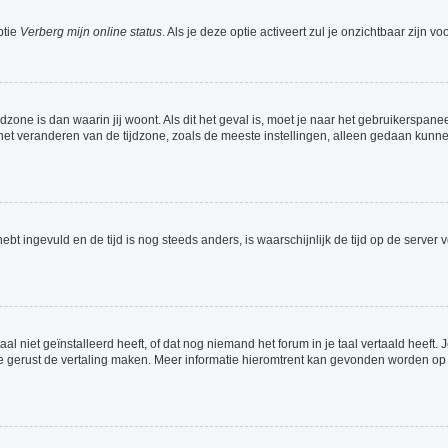
ptie
Verberg mijn online status
. Als je deze optie activeert zul je onzichtbaar zijn 
jdzone is dan waarin jij woont. Als dit het geval is, moet je naar het gebruikerspa
t veranderen van de tijdzone, zoals de meeste instellingen, alleen gedaan kunnen
 hebt ingevuld en de tijd is nog steeds anders, is waarschijnlijk de tijd op de serv
 niet geïnstalleerd heeft, of dat nog niemand het forum in je taal vertaald heeft. Je
ag je gerust de vertaling maken. Meer informatie hieromtrent kan gevonden worden o