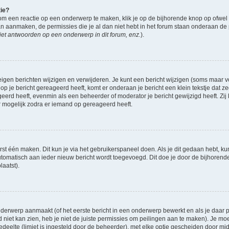
tie?
om een reactie op een onderwerp te maken, klik je op de bijhorende knop op ofwe
an aanmaken, de permissies die je al dan niet hebt in het forum staan onderaan de
et antwoorden op een onderwerp in dit forum, enz.
).
eigen berichten wijzigen en verwijderen. Je kunt een bericht wijzigen (soms maar voo
op je bericht gereageerd heeft, komt er onderaan je bericht een klein tekstje dat ze
ageerd heeft, evenmin als een beheerder of moderator je bericht gewijzigd heeft. 
r mogelijk zodra er iemand op gereageerd heeft.
rst één maken. Dit kun je via het gebruikerspaneel doen. Als je dit gedaan hebt, ku
automatisch aan ieder nieuw bericht wordt toegevoegd. Dit doe je door de bijhorende 
laatst).
derwerp aanmaakt (of het eerste bericht in een onderwerp bewerkt en als je daar pe
niet kan zien, heb je niet de juiste permissies om peilingen aan te maken). Je moet 
gedeelte (limiet is ingesteld door de beheerder), met elke optie gescheiden door mi