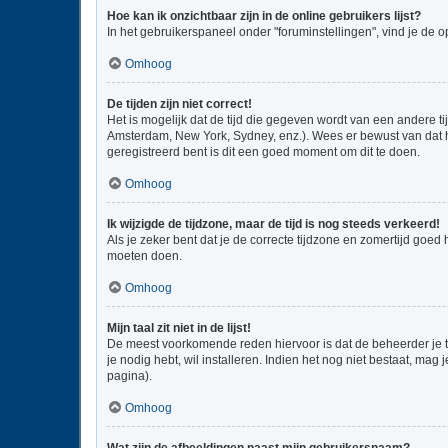
Hoe kan ik onzichtbaar zijn in de online gebruikers lijst?
In het gebruikerspaneel onder "foruminstellingen", vind je de o
Omhoog
De tijden zijn niet correct!
Het is mogelijk dat de tijd die gegeven wordt van een andere ti
Amsterdam, New York, Sydney, enz.). Wees er bewust van dat he
geregistreerd bent is dit een goed moment om dit te doen.
Omhoog
Ik wijzigde de tijdzone, maar de tijd is nog steeds verkeerd!
Als je zeker bent dat je de correcte tijdzone en zomertijd goed
moeten doen.
Omhoog
Mijn taal zit niet in de lijst!
De meest voorkomende reden hiervoor is dat de beheerder je taal
je nodig hebt, wil installeren. Indien het nog niet bestaat, m
pagina).
Omhoog