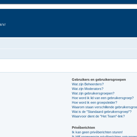
o's!
Gebruikers en gebruikersgroepen
Wat zijn Beheerders?
Wat zijn Moderators?
Wat zijn gebruikersgroepen?
Hoe word ik lid van een gebruikersgroep?
Hoe word ik een groepsleider?
Waarom staan verschillende gebruikersgroe
Wat is de "Standaard gebruikersgroep"?
Waarvoor dient de "Het Team"-link?
Privéberichten
Ik kan geen privéberichten sturen!
Ik blijf ongewenste privéberichten ontvange