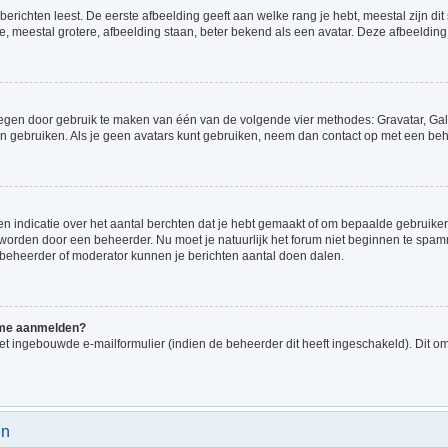
richten leest. De eerste afbeelding geeft aan welke rang je hebt, meestal zijn dit 
e, meestal grotere, afbeelding staan, beter bekend als een avatar. Deze afbeelding 
voegen door gebruik te maken van één van de volgende vier methodes: Gravatar, Gale
n gebruiken. Als je geen avatars kunt gebruiken, neem dan contact op met een beh
indicatie over het aantal berchten dat je hebt gemaakt of om bepaalde gebruikers 
d worden door een beheerder. Nu moet je natuurlijk het forum niet beginnen te sp
en beheerder of moderator kunnen je berichten aantal doen dalen.
k me aanmelden?
t ingebouwde e-mailformulier (indien de beheerder dit heeft ingeschakeld). Dit o
en