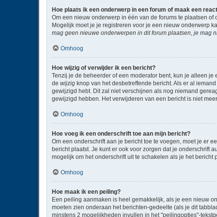
Hoe plaats ik een onderwerp in een forum of maak een reac
Om een nieuw onderwerp in één van de forums te plaatsen of 
Mogelijk moet je je registreren voor je een nieuw onderwerp k
mag geen nieuwe onderwerpen in dit forum plaatsen, je mag ni
Omhoog
Hoe wijzig of verwijder ik een bericht?
Tenzij je de beheerder of een moderator bent, kun je alleen je 
de
wijzig
knop van het desbetreffende bericht. Als er al iemand 
gewijzigd hebt. Dit zal niet verschijnen als nog niemand gere
gewijzigd hebben. Het verwijderen van een bericht is niet mee
Omhoog
Hoe voeg ik een onderschrift toe aan mijn bericht?
Om een onderschrift aan je bericht toe te voegen, moet je er ee
bericht plaatst. Je kunt er ook voor zorgen dat je onderschrift 
mogelijk om het onderschrift uit te schakelen als je het bericht p
Omhoog
Hoe maak ik een peiling?
Een peiling aanmaken is heel gemakkelijk, als je een nieuw on
moeten zien onderaan het berichten-gedeelte (als je dit tabblad 
minstens 2 mogelijkheden invullen in het "peilingopties"-tekst