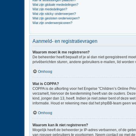
Kan ik afbeeldingen plaatsen?
Wat zijn globale mededelingen?
Wat zijn mededelingen?
Wat zijn sticky onderwerpen?
Wat zijn gesloten onderwerpen?
Wat zijn onderwerpiconen?
Aanmeld- en registratievragen
Waarom moet ik me registreren?
De beheerder heeft bepaalt of je al dan niet geregistreerd moe
privéberichten sturen, andere gebruikers e-mailen, lid worden
Omhoog
Wat is COPPA?
COPPA is de afkorting voor het Engelse "Children’s Online Priv
verzamelt, hiervoor de toestemming heeft van de ouders. Deze
kind, jonger dan 13, heeft. Indien je niet zeker bent of deze w
informatie. Houd er rekening mee dat het phpBB-team geen wette
Omhoog
Waarom kan ik niet registreren?
Mogelijk heeft de beheerder je IP-adres verbannen, of de gebru
van nieuwe gebruikers te voorkomen. Neem contact op met de 