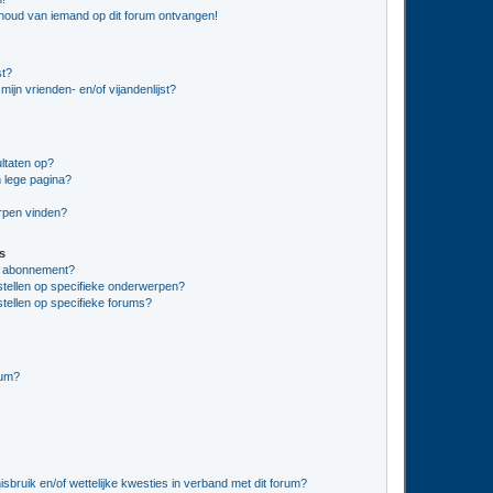
nhoud van iemand op dit forum ontvangen!
st?
ijn vrienden- en/of vijandenlijst?
ltaten op?
 lege pagina?
erpen vinden?
s
en abonnement?
stellen op specifieke onderwerpen?
tellen op specifieke forums?
rum?
bruik en/of wettelijke kwesties in verband met dit forum?