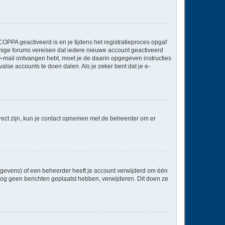
OPPA geactiveerd is en je tijdens het registratieproces opgaf
ommige forums vereisen dat iedere nieuwe account geactiveerd
 e-mail ontvangen hebt, moet je de daarin opgegeven instructies
lse accounts te doen dalen. Als je zeker bent dat je e-
rect zijn, kun je contact opnemen met de beheerder om er
egevens) of een beheerder heeft je account verwijderd om één
e nog geen berichten geplaatst hebben, verwijderen. Dit doen ze