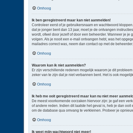
Omhoog
Ik ben geregistreerd maar kan niet aanmelden!
Controleer eerst of je gebruikersnaam en wachtwoord kloppen. I
dat je jonger bent dan 13 jaar, moet je de ontvangen instructi
wordt, ofwel door jezelf of door een beheerder. Wanneer je je 
volgen. Als je nooit een e-mail ontvangen hebt, was het opgege
mailadres correct was, neem dan contact op met de beheerder.
Omhoog
Waarom kan ik niet aanmelden?
Er zijn verschillende redenen mogelijk waarom je dit probleem
zeker van te zijn dat je niet verbannen bent. Het is ook mogeli
Omhoog
Ik heb me ooit geregistreerd maar kan nu niet meer aanmel
De meest voorkomende oorzaken hiervoor zijn: je gaf een verk
of andere reden. Indien dit laatste het geval is, heb je dan oo
om de database qua omvang te verkleinen. Probeer je opnieuw 
Omhoog
Ik weet mijn wachtwoord niet meer!