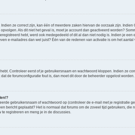
ndien ze correct zijn, kan één of meerdere zaken hiervan de oorzaak zijn. Indien C
es opvolgen. Als dit niet het geval is, moet je account dan geactiveerd worden? S
geregistreerd hebt, werd ook medegedeeld of dit al dan niet nodig is. Indien je een
ven e-mailadres dan wel juist? Één van de redenen van activatie is om het aantal va
 hebt. Controleer eerst of je gebruikersnaam en wachtwoord kloppen. Indien ze cor
jk dat de forumconfiguratie fout is, dan moet dit door de beheerder opgelost worden.
den!?
eerde gebruikersnaam of wachtwoord op (controleer de e-mail met je registratie g
it een bericht geplaatst? Het is normaal dat forums om de zoveel tijd gebruikers, di
te registreren en meng je in de discussies.