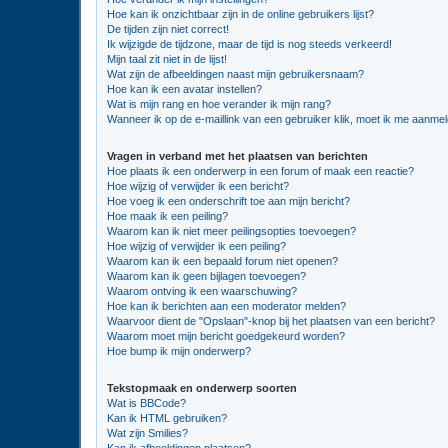
Hoe kan ik onzichtbaar zijn in de online gebruikers lijst?
De tijden zijn niet correct!
Ik wijzigde de tijdzone, maar de tijd is nog steeds verkeerd!
Mijn taal zit niet in de lijst!
Wat zijn de afbeeldingen naast mijn gebruikersnaam?
Hoe kan ik een avatar instellen?
Wat is mijn rang en hoe verander ik mijn rang?
Wanneer ik op de e-maillink van een gebruiker klik, moet ik me aanme
Vragen in verband met het plaatsen van berichten
Hoe plaats ik een onderwerp in een forum of maak een reactie?
Hoe wijzig of verwijder ik een bericht?
Hoe voeg ik een onderschrift toe aan mijn bericht?
Hoe maak ik een peiling?
Waarom kan ik niet meer peilingsopties toevoegen?
Hoe wijzig of verwijder ik een peiling?
Waarom kan ik een bepaald forum niet openen?
Waarom kan ik geen bijlagen toevoegen?
Waarom ontving ik een waarschuwing?
Hoe kan ik berichten aan een moderator melden?
Waarvoor dient de "Opslaan"-knop bij het plaatsen van een bericht?
Waarom moet mijn bericht goedgekeurd worden?
Hoe bump ik mijn onderwerp?
Tekstopmaak en onderwerp soorten
Wat is BBCode?
Kan ik HTML gebruiken?
Wat zijn Smilies?