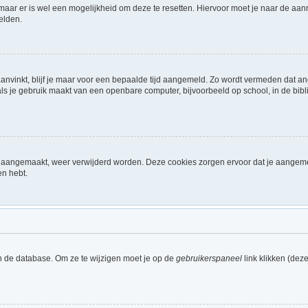
 maar er is wel een mogelijkheid om deze te resetten. Hiervoor moet je naar de a
elden.
aanvinkt, blijf je maar voor een bepaalde tijd aangemeld. Zo wordt vermeden dat a
ls je gebruik maakt van een openbare computer, bijvoorbeeld op school, in de biblio
ijn aangemaakt, weer verwijderd worden. Deze cookies zorgen ervoor dat je aangem
en hebt.
n de database. Om ze te wijzigen moet je op de
gebruikerspaneel
link klikken (dez