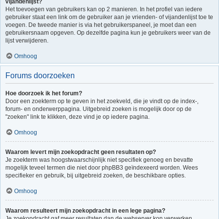
vijandenlijst?
Het toevoegen van gebruikers kan op 2 manieren. In het profiel van iedere
gebruiker staat een link om de gebruiker aan je vrienden- of vijandenlijst toe te
voegen. De tweede manier is via het gebruikerspaneel, je moet dan een
gebruikersnaam opgeven. Op dezelfde pagina kun je gebruikers weer van de
lijst verwijderen.
Omhoog
Forums doorzoeken
Hoe doorzoek ik het forum?
Door een zoekterm op te geven in het zoekveld, die je vindt op de index-,
forum- en onderwerppagina. Uitgebreid zoeken is mogelijk door op de
"zoeken" link te klikken, deze vind je op iedere pagina.
Omhoog
Waarom levert mijn zoekopdracht geen resultaten op?
Je zoekterm was hoogstwaarschijnlijk niet specifiek genoeg en bevatte
mogelijk teveel termen die niet door phpBB3 geïndexeerd worden. Wees
specifieker en gebruik, bij uitgebreid zoeken, de beschikbare opties.
Omhoog
Waarom resulteert mijn zoekopdracht in een lege pagina?
Je zoekopdracht gaf meer resultaten dan de webserver kon verwerken.