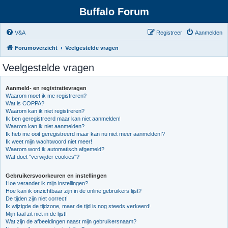
Buffalo Forum
V&A
Registreer
Aanmelden
Forumoverzicht
Veelgestelde vragen
Veelgestelde vragen
Aanmeld- en registratievragen
Waarom moet ik me registreren?
Wat is COPPA?
Waarom kan ik niet registreren?
Ik ben geregistreerd maar kan niet aanmelden!
Waarom kan ik niet aanmelden?
Ik heb me ooit geregistreerd maar kan nu niet meer aanmelden!?
Ik weet mijn wachtwoord niet meer!
Waarom word ik automatisch afgemeld?
Wat doet "verwijder cookies"?
Gebruikersvoorkeuren en instellingen
Hoe verander ik mijn instellingen?
Hoe kan ik onzichtbaar zijn in de online gebruikers lijst?
De tijden zijn niet correct!
Ik wijzigde de tijdzone, maar de tijd is nog steeds verkeerd!
Mijn taal zit niet in de lijst!
Wat zijn de afbeeldingen naast mijn gebruikersnaam?