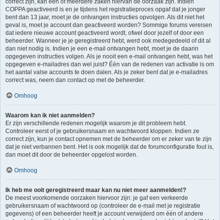
correct zijn, kan één of meerdere zaken hiervan de oorzaak zijn. Indien
COPPA geactiveerd is en je tijdens het registratieproces opgaf dat je jonger
bent dan 13 jaar, moet je de ontvangen instructies opvolgen. Als dit niet het
geval is, moet je account dan geactiveerd worden? Sommige forums vereisen
dat iedere nieuwe account geactiveerd wordt, ofwel door jezelf of door een
beheerder. Wanneer je je geregistreerd hebt, werd ook medegedeeld of dit al
dan niet nodig is. Indien je een e-mail ontvangen hebt, moet je de daarin
opgegeven instructies volgen. Als je nooit een e-mail ontvangen hebt, was het
opgegeven e-mailadres dan wel juist? Één van de redenen van activatie is om
het aantal valse accounts te doen dalen. Als je zeker bent dat je e-mailadres
correct was, neem dan contact op met de beheerder.
Omhoog
Waarom kan ik niet aanmelden?
Er zijn verschillende redenen mogelijk waarom je dit probleem hebt.
Controleer eerst of je gebruikersnaam en wachtwoord kloppen. Indien ze
correct zijn, kun je contact opnemen met de beheerder om er zeker van te zijn
dat je niet verbannen bent. Het is ook mogelijk dat de forumconfiguratie fout is,
dan moet dit door de beheerder opgelost worden.
Omhoog
Ik heb me ooit geregistreerd maar kan nu niet meer aanmelden!?
De meest voorkomende oorzaken hiervoor zijn: je gaf een verkeerde
gebruikersnaam of wachtwoord op (controleer de e-mail met je registratie
gegevens) of een beheerder heeft je account verwijderd om één of andere