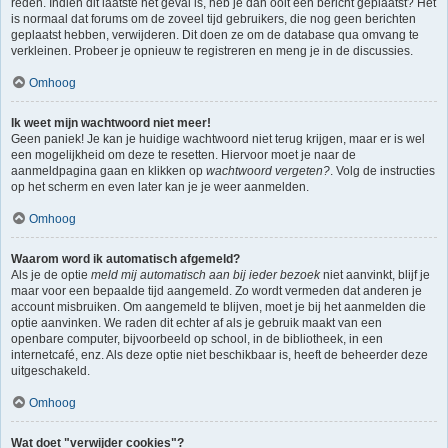
reden. Indien dit laatste het geval is, heb je dan ooit een bericht geplaatst? Het
is normaal dat forums om de zoveel tijd gebruikers, die nog geen berichten
geplaatst hebben, verwijderen. Dit doen ze om de database qua omvang te
verkleinen. Probeer je opnieuw te registreren en meng je in de discussies.
Omhoog
Ik weet mijn wachtwoord niet meer!
Geen paniek! Je kan je huidige wachtwoord niet terug krijgen, maar er is wel
een mogelijkheid om deze te resetten. Hiervoor moet je naar de
aanmeldpagina gaan en klikken op
wachtwoord vergeten?
. Volg de instructies
op het scherm en even later kan je je weer aanmelden.
Omhoog
Waarom word ik automatisch afgemeld?
Als je de optie
meld mij automatisch aan bij ieder bezoek
niet aanvinkt, blijf je
maar voor een bepaalde tijd aangemeld. Zo wordt vermeden dat anderen je
account misbruiken. Om aangemeld te blijven, moet je bij het aanmelden die
optie aanvinken. We raden dit echter af als je gebruik maakt van een
openbare computer, bijvoorbeeld op school, in de bibliotheek, in een
internetcafé, enz. Als deze optie niet beschikbaar is, heeft de beheerder deze
uitgeschakeld.
Omhoog
Wat doet "verwijder cookies"?