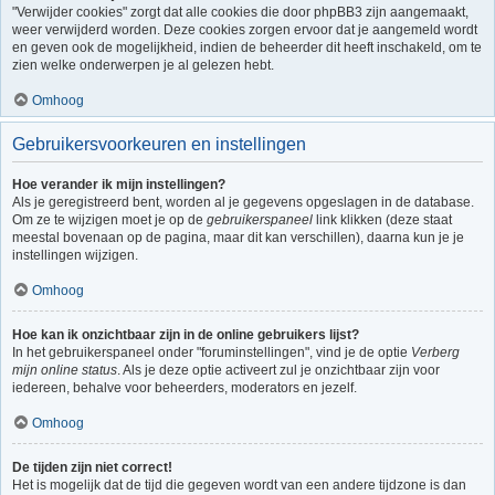
"Verwijder cookies" zorgt dat alle cookies die door phpBB3 zijn aangemaakt,
weer verwijderd worden. Deze cookies zorgen ervoor dat je aangemeld wordt
en geven ook de mogelijkheid, indien de beheerder dit heeft inschakeld, om te
zien welke onderwerpen je al gelezen hebt.
Omhoog
Gebruikersvoorkeuren en instellingen
Hoe verander ik mijn instellingen?
Als je geregistreerd bent, worden al je gegevens opgeslagen in de database.
Om ze te wijzigen moet je op de
gebruikerspaneel
link klikken (deze staat
meestal bovenaan op de pagina, maar dit kan verschillen), daarna kun je je
instellingen wijzigen.
Omhoog
Hoe kan ik onzichtbaar zijn in de online gebruikers lijst?
In het gebruikerspaneel onder "foruminstellingen", vind je de optie
Verberg
mijn online status
. Als je deze optie activeert zul je onzichtbaar zijn voor
iedereen, behalve voor beheerders, moderators en jezelf.
Omhoog
De tijden zijn niet correct!
Het is mogelijk dat de tijd die gegeven wordt van een andere tijdzone is dan