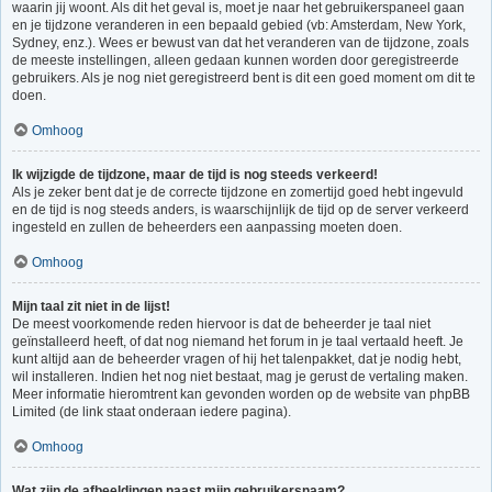
waarin jij woont. Als dit het geval is, moet je naar het gebruikerspaneel gaan
en je tijdzone veranderen in een bepaald gebied (vb: Amsterdam, New York,
Sydney, enz.). Wees er bewust van dat het veranderen van de tijdzone, zoals
de meeste instellingen, alleen gedaan kunnen worden door geregistreerde
gebruikers. Als je nog niet geregistreerd bent is dit een goed moment om dit te
doen.
Omhoog
Ik wijzigde de tijdzone, maar de tijd is nog steeds verkeerd!
Als je zeker bent dat je de correcte tijdzone en zomertijd goed hebt ingevuld
en de tijd is nog steeds anders, is waarschijnlijk de tijd op de server verkeerd
ingesteld en zullen de beheerders een aanpassing moeten doen.
Omhoog
Mijn taal zit niet in de lijst!
De meest voorkomende reden hiervoor is dat de beheerder je taal niet
geïnstalleerd heeft, of dat nog niemand het forum in je taal vertaald heeft. Je
kunt altijd aan de beheerder vragen of hij het talenpakket, dat je nodig hebt,
wil installeren. Indien het nog niet bestaat, mag je gerust de vertaling maken.
Meer informatie hieromtrent kan gevonden worden op de website van phpBB
Limited (de link staat onderaan iedere pagina).
Omhoog
Wat zijn de afbeeldingen naast mijn gebruikersnaam?