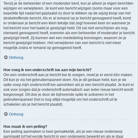
Tenzij je de beheerder of een moderator bent, kun je alleen je eigen berichten
wijzigen en verwijderen. Je kunt een bericht wijzigen (soms maar voor een
beperkte tijd nadat het geplaatst is) door te klikken op de
wijzig
knop van het
desbetreffende bericht. Als er al iemand op je bericht gereageerd heeft, komt
er onderaan je bericht een klein tekstje dat zegt hoeveel keer en wanneer je
het bericht voor het laatst je gewijzigd hebt. Dit zal niet verschijnen als nog
niemand gereageerd heeft, evenmin als een beheerder of moderator je bericht
gewijzigd heeft. Zij kunnen wel een mededeling toevoegen, waarom ze je
bericht gewijzigd hebben. Het verwijderen van een bericht is niet meer
mogelijk zodra er iemand op gereageerd heeft.
Omhoog
Hoe voeg ik een onderschrift toe aan mijn bericht?
Om een onderschrift aan je bericht toe te voegen, moet je er eerst één maken.
Dit kun je via het gebruikerspaneel doen. Als je dit gedaan hebt, kun je de
optie
voeg mijn onderschrift toe
aanvinken als je een bericht plaatst. Je kunt er
ook voor zorgen dat je onderschrift automatisch aan ieder nieuw bericht wordt
toegevoegd. Dit doe je door de bijhorende optie te activeren in het
gebruikerspaneel (het is nog altijd mogelijk om het onderschrift uit te
schakelen als je het bericht plaatst).
Omhoog
Hoe maak ik een peiling?
Een peiling aanmaken is heel gemakkelijk, als je een nieuw onderwerp
aanmaakt (of het eerste bericht in een onderwerp bewerkt en als je daar