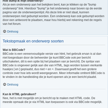
Hoe bump ik mijn onderwerp?
Als je een onderwerp aan het bekijken bent, kan je klikken op de "bump
onderwerp" link. Hierdoor "bump" je het onderwerp naar boven op de eerste
pagina van de onderwerpenlijst. Als deze link er niet staat, kunnen
onderwerpen niet gebumpt worden. Een onderwerp kan ook gebumpt worden
door een antwoord te plaatsen, maar hou hierbij wel rekening met de regels
van het forum.
Omhoog
Tekstopmaak en onderwerp soorten
Wat is BBCode?
BBCode is een vereenvoudigde versie van html, het gebruik ervan is al dan
niet toegestaan door de beheerder (je kunt BBCode ook per bericht
uitschakelen, dit is een optie bij het plaatsen van je bericht). De syntax van
BBCode is ongeveer gelijk aan die van HTML, tags worden tussen vierkante
haakjes [ en ] geplaatst, dus niet < en >. Daarnaast geeft het een grotere
controle over hoe iets wordt weergegeven. Meer informatie omtrent BBCode is
te vinden in de handleiding die je kunt openen als je een bericht plaatst.
Omhoog
Kan ik HTML gebruiken?
Nee, het is niet mogelijk om je bericht op te maken met HTML code. De
meeste opmaak die je via HTML kan toepassen is ook via BBCode mogelijk.