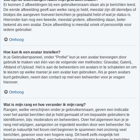
Er kunnen 2 afbeeldingen bij een gebruikersnaam staan als je berichten leest.
De eerste afbeelding geeft aan welke rang je hebt, meestal zijn dit sterretjes of
blokjes die aangeven hoeveel berichten je geplaatst hebt of wat je status is.
Hieronder kan nog een tweede, meestal grotere, afbeelding staan, beter
bekend als een avatar. Deze afbeelding is meestal uniek of persoonlijk voor
iedere gebruiker.
Omhoog
Hoe kan ik een avatar instellen?
In je Gebruikerspaneel, onder “Profiel” kun je een avatar toevoegen door
gebruik te maken van één van de volgende vier methodes: Gravatar, Galerij,
Afstand of Upload. Het is aan de beheerders om avatars in te schakelen en om
te kiezen op welke manier je een avatar kan gebruiken. Als je geen avatars
kunt gebruiken, neem dan contact op met een beheerder voor je vragen
hierover.
Omhoog
Wat is mijn rang en hoe verander ik mijn rang?
Rangen, welke verschijnen onder je gebruikersnaam, geven een indicatie
over het aantal berchten dat je hebt gemaakt of om bepaalde gebruikers te
identificeren, bijv. moderators en beheerders. Over het algemeen kun je je
rang niet wijzigen, aangezien ze ingesteld worden door een beheerder. Nu
moet je natuurlijk het forum niet beginnen te spammen met onzinnig veel
berichten, gewoon voor een hogere rang. Dit heeft zelfs mogelijk het
tegenovergestelde effect, een beheerder of moderator kunnen je berichten