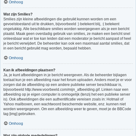
Omhoog
Wat zijn Smilies?
Smilies zijn kleine afbeeldingen die gebruikt kunnen worden om een
gevoelstoestand uit te drukken, bijvoorbeeld :) betekent blij, :( betekent
ongelukkig. Alle beschikbare smilies worden weergegeven als je een bericht
plaatst. Maak geen overdadig gebruik van smilies, ze maken een bericht snel
onleesbaar wat er toe kan leiden dat een moderator je bericht aanpast of heel
je bericht verwijdert. De beheerder kan ook een maximaal aantal smilies, dat
in een bericht gebruikt mag worden, bepaald hebben.
Omhoog
Kan ik afbeeldingen plaatsen?
Ja, je kunt afbeeldingen in je bericht weergeven. Als de beheerder bijlagen
toelaat kun je een afbeelding naar het forum uploaden. Anders moet je er voor
zorgen dat de afbeelding op een andere publieke server beschikbaar is,
bijvoorbeeld http://www.voorbeeld.com/mijn_afbeelding.gif. Linken naar een
afbeelding op je eigen computer is onmogelijk (tenzij het een publieke server
is). Ook afbeeldingen die een authentificatie vereisen zoals in: Hotmail of
Yahoo mailboxen, een wachtwoord beschermde website, enz. kunnen niet
worden weergegeven. Om een afbeelding weer te geven, moet je de BBCode
tag [img] gebruiken.
Omhoog
Wat zijn globale mededelingen?