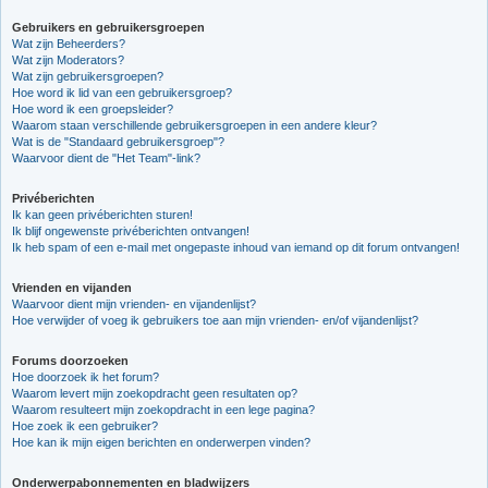
Gebruikers en gebruikersgroepen
Wat zijn Beheerders?
Wat zijn Moderators?
Wat zijn gebruikersgroepen?
Hoe word ik lid van een gebruikersgroep?
Hoe word ik een groepsleider?
Waarom staan verschillende gebruikersgroepen in een andere kleur?
Wat is de "Standaard gebruikersgroep"?
Waarvoor dient de "Het Team"-link?
Privéberichten
Ik kan geen privéberichten sturen!
Ik blijf ongewenste privéberichten ontvangen!
Ik heb spam of een e-mail met ongepaste inhoud van iemand op dit forum ontvangen!
Vrienden en vijanden
Waarvoor dient mijn vrienden- en vijandenlijst?
Hoe verwijder of voeg ik gebruikers toe aan mijn vrienden- en/of vijandenlijst?
Forums doorzoeken
Hoe doorzoek ik het forum?
Waarom levert mijn zoekopdracht geen resultaten op?
Waarom resulteert mijn zoekopdracht in een lege pagina?
Hoe zoek ik een gebruiker?
Hoe kan ik mijn eigen berichten en onderwerpen vinden?
Onderwerpabonnementen en bladwijzers