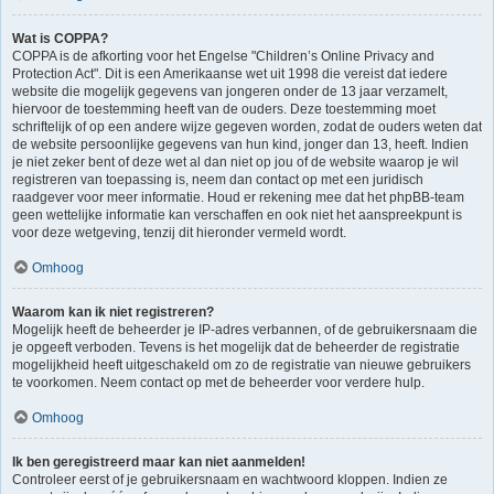
Wat is COPPA?
COPPA is de afkorting voor het Engelse "Children’s Online Privacy and
Protection Act". Dit is een Amerikaanse wet uit 1998 die vereist dat iedere
website die mogelijk gegevens van jongeren onder de 13 jaar verzamelt,
hiervoor de toestemming heeft van de ouders. Deze toestemming moet
schriftelijk of op een andere wijze gegeven worden, zodat de ouders weten dat
de website persoonlijke gegevens van hun kind, jonger dan 13, heeft. Indien
je niet zeker bent of deze wet al dan niet op jou of de website waarop je wil
registreren van toepassing is, neem dan contact op met een juridisch
raadgever voor meer informatie. Houd er rekening mee dat het phpBB-team
geen wettelijke informatie kan verschaffen en ook niet het aanspreekpunt is
voor deze wetgeving, tenzij dit hieronder vermeld wordt.
Omhoog
Waarom kan ik niet registreren?
Mogelijk heeft de beheerder je IP-adres verbannen, of de gebruikersnaam die
je opgeeft verboden. Tevens is het mogelijk dat de beheerder de registratie
mogelijkheid heeft uitgeschakeld om zo de registratie van nieuwe gebruikers
te voorkomen. Neem contact op met de beheerder voor verdere hulp.
Omhoog
Ik ben geregistreerd maar kan niet aanmelden!
Controleer eerst of je gebruikersnaam en wachtwoord kloppen. Indien ze