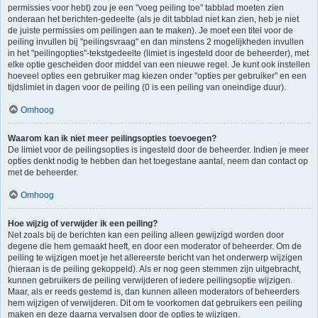
permissies voor hebt) zou je een "voeg peiling toe" tabblad moeten zien
onderaan het berichten-gedeelte (als je dit tabblad niet kan zien, heb je niet
de juiste permissies om peilingen aan te maken). Je moet een titel voor de
peiling invullen bij "peilingsvraag" en dan minstens 2 mogelijkheden invullen
in het "peilingopties"-tekstgedeelte (limiet is ingesteld door de beheerder), met
elke optie gescheiden door middel van een nieuwe regel. Je kunt ook instellen
hoeveel opties een gebruiker mag kiezen onder "opties per gebruiker" en een
tijdslimiet in dagen voor de peiling (0 is een peiling van oneindige duur).
Omhoog
Waarom kan ik niet meer peilingsopties toevoegen?
De limiet voor de peilingsopties is ingesteld door de beheerder. Indien je meer
opties denkt nodig te hebben dan het toegestane aantal, neem dan contact op
met de beheerder.
Omhoog
Hoe wijzig of verwijder ik een peiling?
Net zoals bij de berichten kan een peiling alleen gewijzigd worden door
degene die hem gemaakt heeft, en door een moderator of beheerder. Om de
peiling te wijzigen moet je het allereerste bericht van het onderwerp wijzigen
(hieraan is de peiling gekoppeld). Als er nog geen stemmen zijn uitgebracht,
kunnen gebruikers de peiling verwijderen of iedere peilingsoptie wijzigen.
Maar, als er reeds gestemd is, dan kunnen alleen moderators of beheerders
hem wijzigen of verwijderen. Dit om te voorkomen dat gebruikers een peiling
maken en deze daarna vervalsen door de opties te wijzigen.