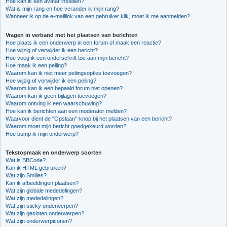
Hoe kan ik een avatar instellen?
Wat is mijn rang en hoe verander ik mijn rang?
Wanneer ik op de e-maillink van een gebruiker klik, moet ik me aanmelden?
Vragen in verband met het plaatsen van berichten
Hoe plaats ik een onderwerp in een forum of maak een reactie?
Hoe wijzig of verwijder ik een bericht?
Hoe voeg ik een onderschrift toe aan mijn bericht?
Hoe maak ik een peiling?
Waarom kan ik niet meer peilingsopties toevoegen?
Hoe wijzig of verwijder ik een peiling?
Waarom kan ik een bepaald forum niet openen?
Waarom kan ik geen bijlagen toevoegen?
Waarom ontving ik een waarschuwing?
Hoe kan ik berichten aan een moderator melden?
Waarvoor dient de "Opslaan"-knop bij het plaatsen van een bericht?
Waarom moet mijn bericht goedgekeurd worden?
Hoe bump ik mijn onderwerp?
Tekstopmaak en onderwerp soorten
Wat is BBCode?
Kan ik HTML gebruiken?
Wat zijn Smilies?
Kan ik afbeeldingen plaatsen?
Wat zijn globale mededelingen?
Wat zijn mededelingen?
Wat zijn sticky onderwerpen?
Wat zijn gesloten onderwerpen?
Wat zijn onderwerpiconen?