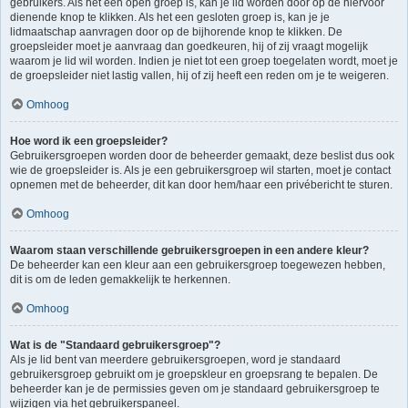
gebruikers. Als het een open groep is, kan je lid worden door op de hiervoor
dienende knop te klikken. Als het een gesloten groep is, kan je je
lidmaatschap aanvragen door op de bijhorende knop te klikken. De
groepsleider moet je aanvraag dan goedkeuren, hij of zij vraagt mogelijk
waarom je lid wil worden. Indien je niet tot een groep toegelaten wordt, moet je
de groepsleider niet lastig vallen, hij of zij heeft een reden om je te weigeren.
Omhoog
Hoe word ik een groepsleider?
Gebruikersgroepen worden door de beheerder gemaakt, deze beslist dus ook
wie de groepsleider is. Als je een gebruikersgroep wil starten, moet je contact
opnemen met de beheerder, dit kan door hem/haar een privébericht te sturen.
Omhoog
Waarom staan verschillende gebruikersgroepen in een andere kleur?
De beheerder kan een kleur aan een gebruikersgroep toegewezen hebben,
dit is om de leden gemakkelijk te herkennen.
Omhoog
Wat is de "Standaard gebruikersgroep"?
Als je lid bent van meerdere gebruikersgroepen, word je standaard
gebruikersgroep gebruikt om je groepskleur en groepsrang te bepalen. De
beheerder kan je de permissies geven om je standaard gebruikersgroep te
wijzigen via het gebruikerspaneel.