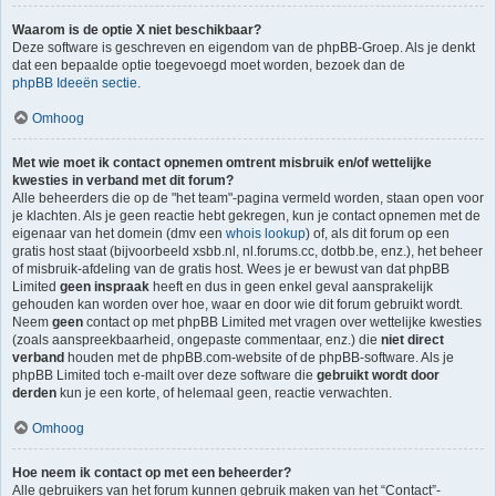
Waarom is de optie X niet beschikbaar?
Deze software is geschreven en eigendom van de phpBB-Groep. Als je denkt
dat een bepaalde optie toegevoegd moet worden, bezoek dan de
phpBB Ideeën sectie
.
Omhoog
Met wie moet ik contact opnemen omtrent misbruik en/of wettelijke
kwesties in verband met dit forum?
Alle beheerders die op de "het team"-pagina vermeld worden, staan open voor
je klachten. Als je geen reactie hebt gekregen, kun je contact opnemen met de
eigenaar van het domein (dmv een
whois lookup
) of, als dit forum op een
gratis host staat (bijvoorbeeld xsbb.nl, nl.forums.cc, dotbb.be, enz.), het beheer
of misbruik-afdeling van de gratis host. Wees je er bewust van dat phpBB
Limited
geen inspraak
heeft en dus in geen enkel geval aansprakelijk
gehouden kan worden over hoe, waar en door wie dit forum gebruikt wordt.
Neem
geen
contact op met phpBB Limited met vragen over wettelijke kwesties
(zoals aanspreekbaarheid, ongepaste commentaar, enz.) die
niet direct
verband
houden met de phpBB.com-website of de phpBB-software. Als je
phpBB Limited toch e-mailt over deze software die
gebruikt wordt door
derden
kun je een korte, of helemaal geen, reactie verwachten.
Omhoog
Hoe neem ik contact op met een beheerder?
Alle gebruikers van het forum kunnen gebruik maken van het “Contact”-