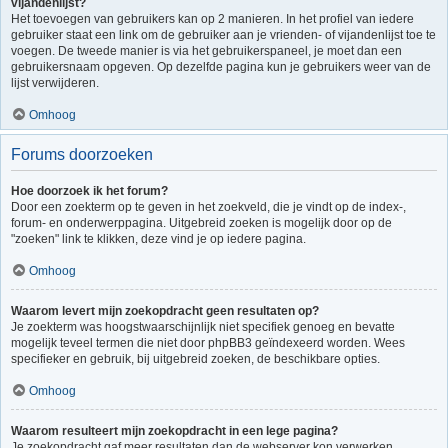
vijandenlijst?
Het toevoegen van gebruikers kan op 2 manieren. In het profiel van iedere
gebruiker staat een link om de gebruiker aan je vrienden- of vijandenlijst toe te
voegen. De tweede manier is via het gebruikerspaneel, je moet dan een
gebruikersnaam opgeven. Op dezelfde pagina kun je gebruikers weer van de
lijst verwijderen.
Omhoog
Forums doorzoeken
Hoe doorzoek ik het forum?
Door een zoekterm op te geven in het zoekveld, die je vindt op de index-,
forum- en onderwerppagina. Uitgebreid zoeken is mogelijk door op de
"zoeken" link te klikken, deze vind je op iedere pagina.
Omhoog
Waarom levert mijn zoekopdracht geen resultaten op?
Je zoekterm was hoogstwaarschijnlijk niet specifiek genoeg en bevatte
mogelijk teveel termen die niet door phpBB3 geïndexeerd worden. Wees
specifieker en gebruik, bij uitgebreid zoeken, de beschikbare opties.
Omhoog
Waarom resulteert mijn zoekopdracht in een lege pagina?
Je zoekopdracht gaf meer resultaten dan de webserver kon verwerken.