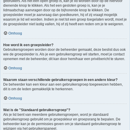
gebruikers. Als het een open groep is, kan je lid worden door op de hiervoor
dienende knop te klikken. Als het een gesloten groep is, kan je je
lidmaatschap aanvragen door op de bijhorende knop te klikken. De
groepsleider moet je aanvraag dan goedkeuren, hij of zij vraagt mogelijk
waarom je lid wil worden. Indien je niet tot een groep toegelaten wordt, moet je
de groepsleider niet lastig vallen, hij of zij heeft een reden om je te weigeren.
Omhoog
Hoe word ik een groepsleider?
Gebruikersgroepen worden door de beheerder gemaakt, deze beslist dus ook
wie de groepsleider is. Als je een gebruikersgroep wil starten, moet je contact
opnemen met de beheerder, dit kan door hem/haar een privébericht te sturen.
Omhoog
Waarom staan verschillende gebruikersgroepen in een andere kleur?
De beheerder kan een kleur aan een gebruikersgroep toegewezen hebben,
dit is om de leden gemakkelijk te herkennen.
Omhoog
Wat is de "Standaard gebruikersgroep"?
Als je lid bent van meerdere gebruikersgroepen, word je standaard
gebruikersgroep gebruikt om je groepskleur en groepsrang te bepalen. De
beheerder kan je de permissies geven om je standaard gebruikersgroep te
wijzigen via het gebruikerspaneel.