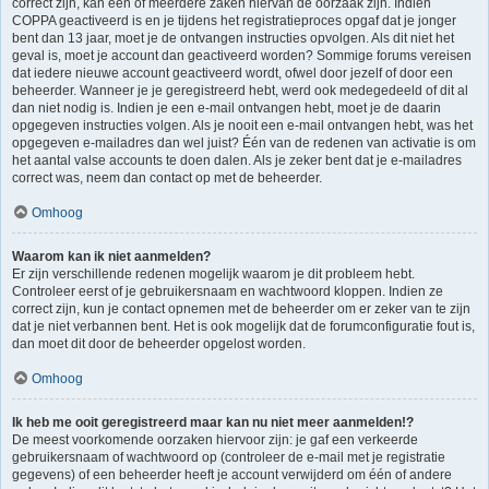
correct zijn, kan één of meerdere zaken hiervan de oorzaak zijn. Indien
COPPA geactiveerd is en je tijdens het registratieproces opgaf dat je jonger
bent dan 13 jaar, moet je de ontvangen instructies opvolgen. Als dit niet het
geval is, moet je account dan geactiveerd worden? Sommige forums vereisen
dat iedere nieuwe account geactiveerd wordt, ofwel door jezelf of door een
beheerder. Wanneer je je geregistreerd hebt, werd ook medegedeeld of dit al
dan niet nodig is. Indien je een e-mail ontvangen hebt, moet je de daarin
opgegeven instructies volgen. Als je nooit een e-mail ontvangen hebt, was het
opgegeven e-mailadres dan wel juist? Één van de redenen van activatie is om
het aantal valse accounts te doen dalen. Als je zeker bent dat je e-mailadres
correct was, neem dan contact op met de beheerder.
Omhoog
Waarom kan ik niet aanmelden?
Er zijn verschillende redenen mogelijk waarom je dit probleem hebt.
Controleer eerst of je gebruikersnaam en wachtwoord kloppen. Indien ze
correct zijn, kun je contact opnemen met de beheerder om er zeker van te zijn
dat je niet verbannen bent. Het is ook mogelijk dat de forumconfiguratie fout is,
dan moet dit door de beheerder opgelost worden.
Omhoog
Ik heb me ooit geregistreerd maar kan nu niet meer aanmelden!?
De meest voorkomende oorzaken hiervoor zijn: je gaf een verkeerde
gebruikersnaam of wachtwoord op (controleer de e-mail met je registratie
gegevens) of een beheerder heeft je account verwijderd om één of andere