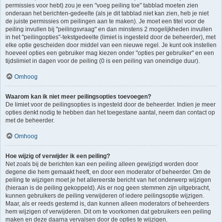
permissies voor hebt) zou je een "voeg peiling toe" tabblad moeten zien
onderaan het berichten-gedeelte (als je dit tabblad niet kan zien, heb je niet
de juiste permissies om peilingen aan te maken). Je moet een titel voor de
peiling invullen bij "peilingsvraag" en dan minstens 2 mogelijkheden invullen
in het "peilingopties"-tekstgedeelte (limiet is ingesteld door de beheerder), met
elke optie gescheiden door middel van een nieuwe regel. Je kunt ook instellen
hoeveel opties een gebruiker mag kiezen onder "opties per gebruiker" en een
tijdslimiet in dagen voor de peiling (0 is een peiling van oneindige duur).
Omhoog
Waarom kan ik niet meer peilingsopties toevoegen?
De limiet voor de peilingsopties is ingesteld door de beheerder. Indien je meer
opties denkt nodig te hebben dan het toegestane aantal, neem dan contact op
met de beheerder.
Omhoog
Hoe wijzig of verwijder ik een peiling?
Net zoals bij de berichten kan een peiling alleen gewijzigd worden door
degene die hem gemaakt heeft, en door een moderator of beheerder. Om de
peiling te wijzigen moet je het allereerste bericht van het onderwerp wijzigen
(hieraan is de peiling gekoppeld). Als er nog geen stemmen zijn uitgebracht,
kunnen gebruikers de peiling verwijderen of iedere peilingsoptie wijzigen.
Maar, als er reeds gestemd is, dan kunnen alleen moderators of beheerders
hem wijzigen of verwijderen. Dit om te voorkomen dat gebruikers een peiling
maken en deze daarna vervalsen door de opties te wijzigen.