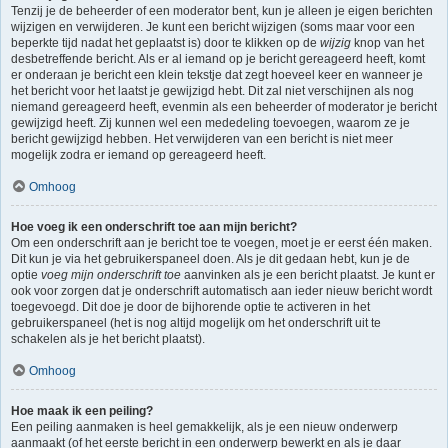
Tenzij je de beheerder of een moderator bent, kun je alleen je eigen berichten
wijzigen en verwijderen. Je kunt een bericht wijzigen (soms maar voor een
beperkte tijd nadat het geplaatst is) door te klikken op de
wijzig
knop van het
desbetreffende bericht. Als er al iemand op je bericht gereageerd heeft, komt
er onderaan je bericht een klein tekstje dat zegt hoeveel keer en wanneer je
het bericht voor het laatst je gewijzigd hebt. Dit zal niet verschijnen als nog
niemand gereageerd heeft, evenmin als een beheerder of moderator je bericht
gewijzigd heeft. Zij kunnen wel een mededeling toevoegen, waarom ze je
bericht gewijzigd hebben. Het verwijderen van een bericht is niet meer
mogelijk zodra er iemand op gereageerd heeft.
Omhoog
Hoe voeg ik een onderschrift toe aan mijn bericht?
Om een onderschrift aan je bericht toe te voegen, moet je er eerst één maken.
Dit kun je via het gebruikerspaneel doen. Als je dit gedaan hebt, kun je de
optie
voeg mijn onderschrift toe
aanvinken als je een bericht plaatst. Je kunt er
ook voor zorgen dat je onderschrift automatisch aan ieder nieuw bericht wordt
toegevoegd. Dit doe je door de bijhorende optie te activeren in het
gebruikerspaneel (het is nog altijd mogelijk om het onderschrift uit te
schakelen als je het bericht plaatst).
Omhoog
Hoe maak ik een peiling?
Een peiling aanmaken is heel gemakkelijk, als je een nieuw onderwerp
aanmaakt (of het eerste bericht in een onderwerp bewerkt en als je daar