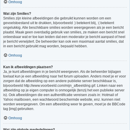
Omhoog
Wat zijn Smilies?
Smilies zijn kleine afbeeldingen die gebruikt kunnen worden om een
gevoelstoestand uit te drukken, bijvoorbeeld :) betekent blij, :( betekent
ongelukkig. Alle beschikbare smilies worden weergegeven als je een bericht
plaatst. Maak geen overdadig gebruik van smilies, ze maken een bericht snel
onleesbaar wat er toe kan leiden dat een moderator je bericht aanpast of heel
je bericht verwijdert. De beheerder kan ook een maximaal aantal smilies, dat
in een bericht gebruikt mag worden, bepaald hebben.
Omhoog
Kan ik afbeeldingen plaatsen?
Ja, je kunt afbeeldingen in je bericht weergeven. Als de beheerder bijlagen
toelaat kun je een afbeelding naar het forum uploaden. Anders moet je er voor
zorgen dat de afbeelding op een andere publieke server beschikbaar is,
bijvoorbeeld http://www.voorbeeld.com/mijn_afbeelding.gif. Linken naar een
afbeelding op je eigen computer is onmogelijk (tenzij het een publieke server
is). Ook afbeeldingen die een authentificatie vereisen zoals in: Hotmail of
Yahoo mailboxen, een wachtwoord beschermde website, enz. kunnen niet
worden weergegeven. Om een afbeelding weer te geven, moet je de BBCode
tag [img] gebruiken.
Omhoog
Wat zijn globale mededelingen?