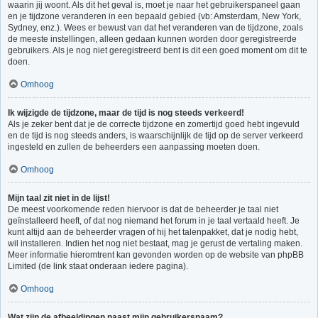
waarin jij woont. Als dit het geval is, moet je naar het gebruikerspaneel gaan
en je tijdzone veranderen in een bepaald gebied (vb: Amsterdam, New York,
Sydney, enz.). Wees er bewust van dat het veranderen van de tijdzone, zoals
de meeste instellingen, alleen gedaan kunnen worden door geregistreerde
gebruikers. Als je nog niet geregistreerd bent is dit een goed moment om dit te
doen.
Omhoog
Ik wijzigde de tijdzone, maar de tijd is nog steeds verkeerd!
Als je zeker bent dat je de correcte tijdzone en zomertijd goed hebt ingevuld
en de tijd is nog steeds anders, is waarschijnlijk de tijd op de server verkeerd
ingesteld en zullen de beheerders een aanpassing moeten doen.
Omhoog
Mijn taal zit niet in de lijst!
De meest voorkomende reden hiervoor is dat de beheerder je taal niet
geïnstalleerd heeft, of dat nog niemand het forum in je taal vertaald heeft. Je
kunt altijd aan de beheerder vragen of hij het talenpakket, dat je nodig hebt,
wil installeren. Indien het nog niet bestaat, mag je gerust de vertaling maken.
Meer informatie hieromtrent kan gevonden worden op de website van phpBB
Limited (de link staat onderaan iedere pagina).
Omhoog
Wat zijn de afbeeldingen naast mijn gebruikersnaam?