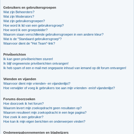
Gebruikers en gebruikersgroepen
Wat zijn Beheerders?
Wat zijn Moderators?
Wat zijn gebruikersgroepen?
Hoe word ik lid van een gebruikersgroep?
Hoe word ik een groepsleider?
Waarom staan verschillende gebruikersgroepen in een andere kleur?
Wat is de "Standaard gebruikersgroep"?
Waarvoor dient de "Het Team"-link?
Privéberichten
Ik kan geen privéberichten sturen!
Ik blijf ongewenste privéberichten ontvangen!
Ik heb spam of een e-mail met ongepaste inhoud van iemand op dit forum ontvangen!
Vrienden en vijanden
Waarvoor dient mijn vrienden- en vijandenlijst?
Hoe verwijder of voeg ik gebruikers toe aan mijn vrienden- en/of vijandenlijst?
Forums doorzoeken
Hoe doorzoek ik het forum?
Waarom levert mijn zoekopdracht geen resultaten op?
Waarom resulteert mijn zoekopdracht in een lege pagina?
Hoe zoek ik een gebruiker?
Hoe kan ik mijn eigen berichten en onderwerpen vinden?
Onderwerpabonnementen en bladwijzers