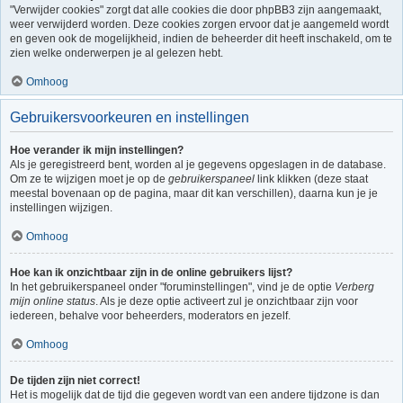
"Verwijder cookies" zorgt dat alle cookies die door phpBB3 zijn aangemaakt,
weer verwijderd worden. Deze cookies zorgen ervoor dat je aangemeld wordt
en geven ook de mogelijkheid, indien de beheerder dit heeft inschakeld, om te
zien welke onderwerpen je al gelezen hebt.
Omhoog
Gebruikersvoorkeuren en instellingen
Hoe verander ik mijn instellingen?
Als je geregistreerd bent, worden al je gegevens opgeslagen in de database.
Om ze te wijzigen moet je op de
gebruikerspaneel
link klikken (deze staat
meestal bovenaan op de pagina, maar dit kan verschillen), daarna kun je je
instellingen wijzigen.
Omhoog
Hoe kan ik onzichtbaar zijn in de online gebruikers lijst?
In het gebruikerspaneel onder "foruminstellingen", vind je de optie
Verberg
mijn online status
. Als je deze optie activeert zul je onzichtbaar zijn voor
iedereen, behalve voor beheerders, moderators en jezelf.
Omhoog
De tijden zijn niet correct!
Het is mogelijk dat de tijd die gegeven wordt van een andere tijdzone is dan