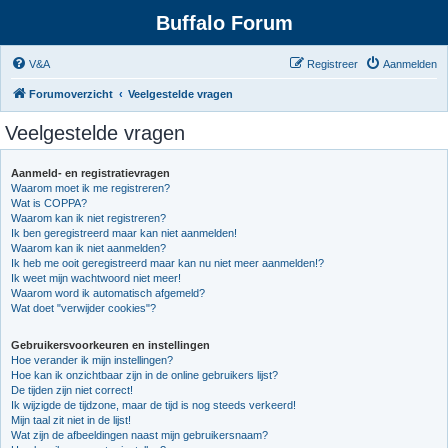
Buffalo Forum
V&A
Registreer
Aanmelden
Forumoverzicht
Veelgestelde vragen
Veelgestelde vragen
Aanmeld- en registratievragen
Waarom moet ik me registreren?
Wat is COPPA?
Waarom kan ik niet registreren?
Ik ben geregistreerd maar kan niet aanmelden!
Waarom kan ik niet aanmelden?
Ik heb me ooit geregistreerd maar kan nu niet meer aanmelden!?
Ik weet mijn wachtwoord niet meer!
Waarom word ik automatisch afgemeld?
Wat doet "verwijder cookies"?
Gebruikersvoorkeuren en instellingen
Hoe verander ik mijn instellingen?
Hoe kan ik onzichtbaar zijn in de online gebruikers lijst?
De tijden zijn niet correct!
Ik wijzigde de tijdzone, maar de tijd is nog steeds verkeerd!
Mijn taal zit niet in de lijst!
Wat zijn de afbeeldingen naast mijn gebruikersnaam?