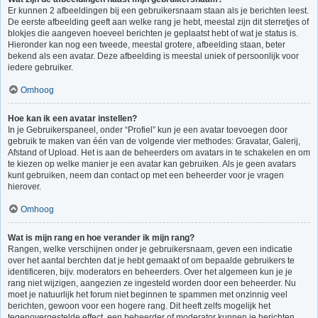
Er kunnen 2 afbeeldingen bij een gebruikersnaam staan als je berichten leest.
De eerste afbeelding geeft aan welke rang je hebt, meestal zijn dit sterretjes of
blokjes die aangeven hoeveel berichten je geplaatst hebt of wat je status is.
Hieronder kan nog een tweede, meestal grotere, afbeelding staan, beter
bekend als een avatar. Deze afbeelding is meestal uniek of persoonlijk voor
iedere gebruiker.
Omhoog
Hoe kan ik een avatar instellen?
In je Gebruikerspaneel, onder “Profiel” kun je een avatar toevoegen door
gebruik te maken van één van de volgende vier methodes: Gravatar, Galerij,
Afstand of Upload. Het is aan de beheerders om avatars in te schakelen en om
te kiezen op welke manier je een avatar kan gebruiken. Als je geen avatars
kunt gebruiken, neem dan contact op met een beheerder voor je vragen
hierover.
Omhoog
Wat is mijn rang en hoe verander ik mijn rang?
Rangen, welke verschijnen onder je gebruikersnaam, geven een indicatie
over het aantal berchten dat je hebt gemaakt of om bepaalde gebruikers te
identificeren, bijv. moderators en beheerders. Over het algemeen kun je je
rang niet wijzigen, aangezien ze ingesteld worden door een beheerder. Nu
moet je natuurlijk het forum niet beginnen te spammen met onzinnig veel
berichten, gewoon voor een hogere rang. Dit heeft zelfs mogelijk het
tegenovergestelde effect, een beheerder of moderator kunnen je berichten