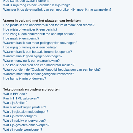
Hoe kan ik een avatar instellen?
Wat is mijn rang en hoe verander ik mijn rang?
Wanneer ik op de e-maillink van een gebruiker klik, moet ik me aanmelden?
Vragen in verband met het plaatsen van berichten
Hoe plaats ik een onderwerp in een forum of maak een reactie?
Hoe wijzig of verwijder ik een bericht?
Hoe voeg ik een onderschrift toe aan mijn bericht?
Hoe maak ik een peiling?
Waarom kan ik niet meer peilingsopties toevoegen?
Hoe wijzig of verwijder ik een peiling?
Waarom kan ik een bepaald forum niet openen?
Waarom kan ik geen bijlagen toevoegen?
Waarom ontving ik een waarschuwing?
Hoe kan ik berichten aan een moderator melden?
Waarvoor dient de "Opslaan"-knop bij het plaatsen van een bericht?
Waarom moet mijn bericht goedgekeurd worden?
Hoe bump ik mijn onderwerp?
Tekstopmaak en onderwerp soorten
Wat is BBCode?
Kan ik HTML gebruiken?
Wat zijn Smilies?
Kan ik afbeeldingen plaatsen?
Wat zijn globale mededelingen?
Wat zijn mededelingen?
Wat zijn sticky onderwerpen?
Wat zijn gesloten onderwerpen?
Wat zijn onderwerpiconen?