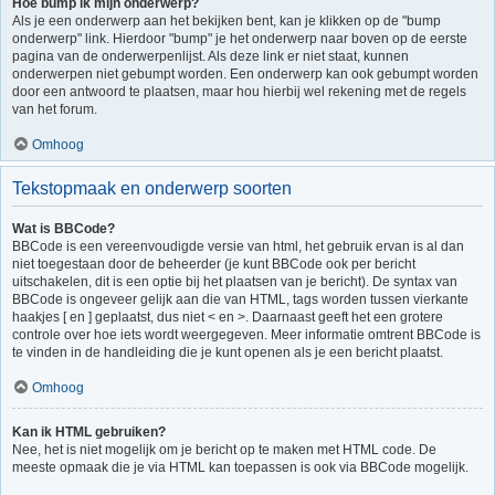
Hoe bump ik mijn onderwerp?
Als je een onderwerp aan het bekijken bent, kan je klikken op de "bump
onderwerp" link. Hierdoor "bump" je het onderwerp naar boven op de eerste
pagina van de onderwerpenlijst. Als deze link er niet staat, kunnen
onderwerpen niet gebumpt worden. Een onderwerp kan ook gebumpt worden
door een antwoord te plaatsen, maar hou hierbij wel rekening met de regels
van het forum.
Omhoog
Tekstopmaak en onderwerp soorten
Wat is BBCode?
BBCode is een vereenvoudigde versie van html, het gebruik ervan is al dan
niet toegestaan door de beheerder (je kunt BBCode ook per bericht
uitschakelen, dit is een optie bij het plaatsen van je bericht). De syntax van
BBCode is ongeveer gelijk aan die van HTML, tags worden tussen vierkante
haakjes [ en ] geplaatst, dus niet < en >. Daarnaast geeft het een grotere
controle over hoe iets wordt weergegeven. Meer informatie omtrent BBCode is
te vinden in de handleiding die je kunt openen als je een bericht plaatst.
Omhoog
Kan ik HTML gebruiken?
Nee, het is niet mogelijk om je bericht op te maken met HTML code. De
meeste opmaak die je via HTML kan toepassen is ook via BBCode mogelijk.