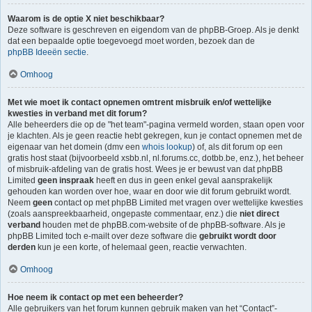
Waarom is de optie X niet beschikbaar?
Deze software is geschreven en eigendom van de phpBB-Groep. Als je denkt
dat een bepaalde optie toegevoegd moet worden, bezoek dan de
phpBB Ideeën sectie
.
Omhoog
Met wie moet ik contact opnemen omtrent misbruik en/of wettelijke
kwesties in verband met dit forum?
Alle beheerders die op de "het team"-pagina vermeld worden, staan open voor
je klachten. Als je geen reactie hebt gekregen, kun je contact opnemen met de
eigenaar van het domein (dmv een
whois lookup
) of, als dit forum op een
gratis host staat (bijvoorbeeld xsbb.nl, nl.forums.cc, dotbb.be, enz.), het beheer
of misbruik-afdeling van de gratis host. Wees je er bewust van dat phpBB
Limited
geen inspraak
heeft en dus in geen enkel geval aansprakelijk
gehouden kan worden over hoe, waar en door wie dit forum gebruikt wordt.
Neem
geen
contact op met phpBB Limited met vragen over wettelijke kwesties
(zoals aanspreekbaarheid, ongepaste commentaar, enz.) die
niet direct
verband
houden met de phpBB.com-website of de phpBB-software. Als je
phpBB Limited toch e-mailt over deze software die
gebruikt wordt door
derden
kun je een korte, of helemaal geen, reactie verwachten.
Omhoog
Hoe neem ik contact op met een beheerder?
Alle gebruikers van het forum kunnen gebruik maken van het “Contact”-