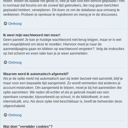
reden. Indien dit laatste het geval is, heb je dan ooit een bericht geplaatst? Het
is normaal dat forums om de zoveel tijd gebruikers, die nog geen berichten
geplaatst hebben, verwijderen. Dit doen ze om de database qua omvang te
verkleinen. Probeer je opnieuw te registreren en meng je in de discussies.
Omhoog
Ik weet mijn wachtwoord niet meer!
Geen paniek! Je kan je huidige wachtwoord niet terug krijgen, maar er is wel
een mogelijkheid om deze te resetten. Hiervoor moet je naar de
aanmeldpagina gaan en klikken op
wachtwoord vergeten?
. Volg de instructies
op het scherm en even later kan je je weer aanmelden.
Omhoog
Waarom word ik automatisch afgemeld?
Als je de optie
meld mij automatisch aan bij ieder bezoek
niet aanvinkt, blijf je
maar voor een bepaalde tijd aangemeld. Zo wordt vermeden dat anderen je
account misbruiken. Om aangemeld te blijven, moet je bij het aanmelden die
optie aanvinken. We raden dit echter af als je gebruik maakt van een
openbare computer, bijvoorbeeld op school, in de bibliotheek, in een
internetcafé, enz. Als deze optie niet beschikbaar is, heeft de beheerder deze
uitgeschakeld.
Omhoog
Wat doet "verwijder cookies"?