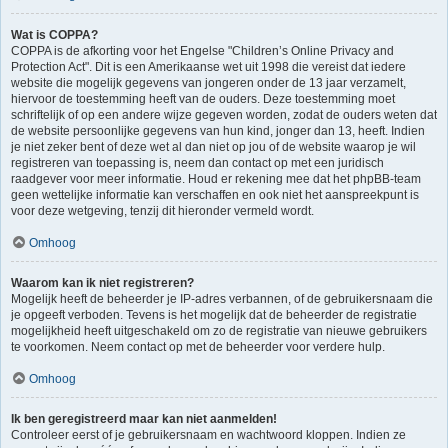
Wat is COPPA?
COPPA is de afkorting voor het Engelse "Children’s Online Privacy and
Protection Act". Dit is een Amerikaanse wet uit 1998 die vereist dat iedere
website die mogelijk gegevens van jongeren onder de 13 jaar verzamelt,
hiervoor de toestemming heeft van de ouders. Deze toestemming moet
schriftelijk of op een andere wijze gegeven worden, zodat de ouders weten dat
de website persoonlijke gegevens van hun kind, jonger dan 13, heeft. Indien
je niet zeker bent of deze wet al dan niet op jou of de website waarop je wil
registreren van toepassing is, neem dan contact op met een juridisch
raadgever voor meer informatie. Houd er rekening mee dat het phpBB-team
geen wettelijke informatie kan verschaffen en ook niet het aanspreekpunt is
voor deze wetgeving, tenzij dit hieronder vermeld wordt.
Omhoog
Waarom kan ik niet registreren?
Mogelijk heeft de beheerder je IP-adres verbannen, of de gebruikersnaam die
je opgeeft verboden. Tevens is het mogelijk dat de beheerder de registratie
mogelijkheid heeft uitgeschakeld om zo de registratie van nieuwe gebruikers
te voorkomen. Neem contact op met de beheerder voor verdere hulp.
Omhoog
Ik ben geregistreerd maar kan niet aanmelden!
Controleer eerst of je gebruikersnaam en wachtwoord kloppen. Indien ze