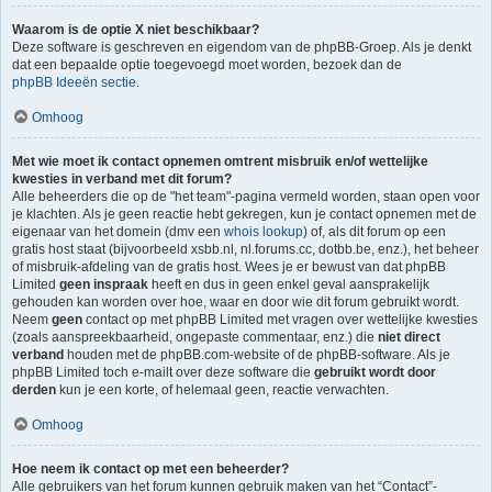
Waarom is de optie X niet beschikbaar?
Deze software is geschreven en eigendom van de phpBB-Groep. Als je denkt
dat een bepaalde optie toegevoegd moet worden, bezoek dan de
phpBB Ideeën sectie
.
Omhoog
Met wie moet ik contact opnemen omtrent misbruik en/of wettelijke
kwesties in verband met dit forum?
Alle beheerders die op de "het team"-pagina vermeld worden, staan open voor
je klachten. Als je geen reactie hebt gekregen, kun je contact opnemen met de
eigenaar van het domein (dmv een
whois lookup
) of, als dit forum op een
gratis host staat (bijvoorbeeld xsbb.nl, nl.forums.cc, dotbb.be, enz.), het beheer
of misbruik-afdeling van de gratis host. Wees je er bewust van dat phpBB
Limited
geen inspraak
heeft en dus in geen enkel geval aansprakelijk
gehouden kan worden over hoe, waar en door wie dit forum gebruikt wordt.
Neem
geen
contact op met phpBB Limited met vragen over wettelijke kwesties
(zoals aanspreekbaarheid, ongepaste commentaar, enz.) die
niet direct
verband
houden met de phpBB.com-website of de phpBB-software. Als je
phpBB Limited toch e-mailt over deze software die
gebruikt wordt door
derden
kun je een korte, of helemaal geen, reactie verwachten.
Omhoog
Hoe neem ik contact op met een beheerder?
Alle gebruikers van het forum kunnen gebruik maken van het “Contact”-