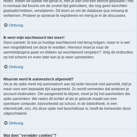
reden. Indien dit laatste het geval is, heb je dan ooit een bericht geplaatst? Het
is normaal dat forums om de zoveel tijd gebruikers, die nog geen berichten
geplaatst hebben, verwijderen. Dit doen ze om de database qua omvang te
verkleinen. Probeer je opnieuw te registreren en meng je in de discussies.
Omhoog
Ik weet mijn wachtwoord niet meer!
Geen paniek! Je kan je huidige wachtwoord niet terug krijgen, maar er is wel
een mogelijkheid om deze te resetten. Hiervoor moet je naar de
aanmeldpagina gaan en klikken op
wachtwoord vergeten?
. Volg de instructies
op het scherm en even later kan je je weer aanmelden.
Omhoog
Waarom word ik automatisch afgemeld?
Als je de optie
meld mij automatisch aan bij ieder bezoek
niet aanvinkt, blijf je
maar voor een bepaalde tijd aangemeld. Zo wordt vermeden dat anderen je
account misbruiken. Om aangemeld te blijven, moet je bij het aanmelden die
optie aanvinken. We raden dit echter af als je gebruik maakt van een
openbare computer, bijvoorbeeld op school, in de bibliotheek, in een
internetcafé, enz. Als deze optie niet beschikbaar is, heeft de beheerder deze
uitgeschakeld.
Omhoog
Wat doet "verwijder cookies"?