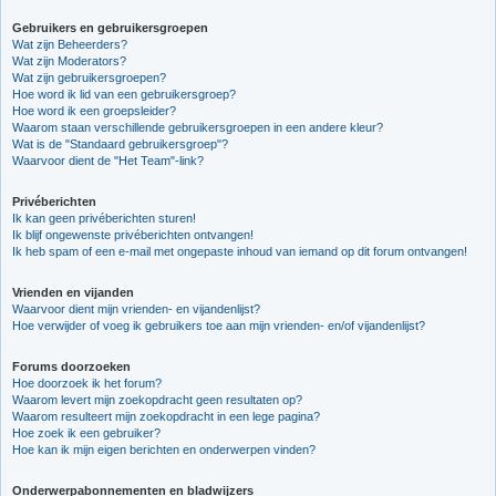
Gebruikers en gebruikersgroepen
Wat zijn Beheerders?
Wat zijn Moderators?
Wat zijn gebruikersgroepen?
Hoe word ik lid van een gebruikersgroep?
Hoe word ik een groepsleider?
Waarom staan verschillende gebruikersgroepen in een andere kleur?
Wat is de "Standaard gebruikersgroep"?
Waarvoor dient de "Het Team"-link?
Privéberichten
Ik kan geen privéberichten sturen!
Ik blijf ongewenste privéberichten ontvangen!
Ik heb spam of een e-mail met ongepaste inhoud van iemand op dit forum ontvangen!
Vrienden en vijanden
Waarvoor dient mijn vrienden- en vijandenlijst?
Hoe verwijder of voeg ik gebruikers toe aan mijn vrienden- en/of vijandenlijst?
Forums doorzoeken
Hoe doorzoek ik het forum?
Waarom levert mijn zoekopdracht geen resultaten op?
Waarom resulteert mijn zoekopdracht in een lege pagina?
Hoe zoek ik een gebruiker?
Hoe kan ik mijn eigen berichten en onderwerpen vinden?
Onderwerpabonnementen en bladwijzers