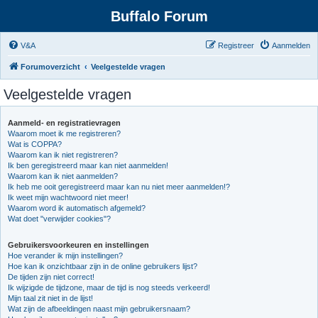
Buffalo Forum
V&A
Registreer
Aanmelden
Forumoverzicht
Veelgestelde vragen
Veelgestelde vragen
Aanmeld- en registratievragen
Waarom moet ik me registreren?
Wat is COPPA?
Waarom kan ik niet registreren?
Ik ben geregistreerd maar kan niet aanmelden!
Waarom kan ik niet aanmelden?
Ik heb me ooit geregistreerd maar kan nu niet meer aanmelden!?
Ik weet mijn wachtwoord niet meer!
Waarom word ik automatisch afgemeld?
Wat doet "verwijder cookies"?
Gebruikersvoorkeuren en instellingen
Hoe verander ik mijn instellingen?
Hoe kan ik onzichtbaar zijn in de online gebruikers lijst?
De tijden zijn niet correct!
Ik wijzigde de tijdzone, maar de tijd is nog steeds verkeerd!
Mijn taal zit niet in de lijst!
Wat zijn de afbeeldingen naast mijn gebruikersnaam?