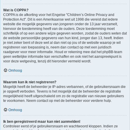
Wat is COPPA?
COPPA is de afkorting voor het Engelse "Children’s Online Privacy and
Protection Act". Dit is een Amerikaanse wet uit 1998 die vereist dat iedere
website die mogelijk gegevens van jongeren onder de 13 jaar verzamelt,
hiervoor de toestemming heeft van de ouders. Deze toestemming moet
schriftelijk of op een andere wijze gegeven worden, zodat de ouders weten dat
de website persoonlijke gegevens van hun kind, jonger dan 13, heeft. Indien
je niet zeker bent of deze wet al dan niet op jou of de website waarop je wil
registreren van toepassing is, neem dan contact op met een juridisch
raadgever voor meer informatie. Houd er rekening mee dat het phpBB-team
geen wettelijke informatie kan verschaffen en ook niet het aanspreekpunt is
voor deze wetgeving, tenzij dit hieronder vermeld wordt.
Omhoog
Waarom kan ik niet registreren?
Mogelijk heeft de beheerder je IP-adres verbannen, of de gebruikersnaam die
je opgeeft verboden. Tevens is het mogelijk dat de beheerder de registratie
mogelijkheid heeft uitgeschakeld om zo de registratie van nieuwe gebruikers
te voorkomen. Neem contact op met de beheerder voor verdere hulp.
Omhoog
Ik ben geregistreerd maar kan niet aanmelden!
Controleer eerst of je gebruikersnaam en wachtwoord kloppen. Indien ze