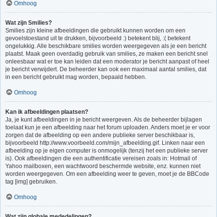
Omhoog
Wat zijn Smilies?
Smilies zijn kleine afbeeldingen die gebruikt kunnen worden om een
gevoelstoestand uit te drukken, bijvoorbeeld :) betekent blij, :( betekent
ongelukkig. Alle beschikbare smilies worden weergegeven als je een bericht
plaatst. Maak geen overdadig gebruik van smilies, ze maken een bericht snel
onleesbaar wat er toe kan leiden dat een moderator je bericht aanpast of heel
je bericht verwijdert. De beheerder kan ook een maximaal aantal smilies, dat
in een bericht gebruikt mag worden, bepaald hebben.
Omhoog
Kan ik afbeeldingen plaatsen?
Ja, je kunt afbeeldingen in je bericht weergeven. Als de beheerder bijlagen
toelaat kun je een afbeelding naar het forum uploaden. Anders moet je er voor
zorgen dat de afbeelding op een andere publieke server beschikbaar is,
bijvoorbeeld http://www.voorbeeld.com/mijn_afbeelding.gif. Linken naar een
afbeelding op je eigen computer is onmogelijk (tenzij het een publieke server
is). Ook afbeeldingen die een authentificatie vereisen zoals in: Hotmail of
Yahoo mailboxen, een wachtwoord beschermde website, enz. kunnen niet
worden weergegeven. Om een afbeelding weer te geven, moet je de BBCode
tag [img] gebruiken.
Omhoog
Wat zijn globale mededelingen?