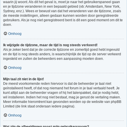
waarin jij woont. Als dit het geval is, moet je naar het gebruikerspaneel gaan
en je tijdzone veranderen in een bepaald gebied (vb: Amsterdam, New York,
Sydney, enz.). Wees er bewust van dat het veranderen van de tijdzone, zoals
de meeste instellingen, alleen gedaan kunnen worden door geregistreerde
gebruikers. Als je nog niet geregistreerd bent is dit een goed moment om dit te
doen.
Omhoog
Ik wijzigde de tijdzone, maar de tijd is nog steeds verkeerd!
Als je zeker bent dat je de correcte tijdzone en zomertijd goed hebt ingevuld
en de tijd is nog steeds anders, is waarschijnlijk de tijd op de server verkeerd
ingesteld en zullen de beheerders een aanpassing moeten doen.
Omhoog
Mijn taal zit niet in de lijst!
De meest voorkomende reden hiervoor is dat de beheerder je taal niet
geïnstalleerd heeft, of dat nog niemand het forum in je taal vertaald heeft. Je
kunt altijd aan de beheerder vragen of hij het talenpakket, dat je nodig hebt,
wil installeren. Indien het nog niet bestaat, mag je gerust de vertaling maken.
Meer informatie hieromtrent kan gevonden worden op de website van phpBB
Limited (de link staat onderaan iedere pagina).
Omhoog
Wat zijn de afbeeldingen naast mijn gebruikersnaam?