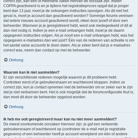
correct zijn, kan één of meerdere zaken hiervan de oorzaak zijn. Indien
COPPA geactiveerd is en je tijdens het registratieproces opgaf dat je jonger
bent dan 13 jaar, moet je de ontvangen instructies opvolgen. Als dit niet het
geval is, moet je account dan geactiveerd worden? Sommige forums vereisen
dat iedere nieuwe account geactiveerd wordt, ofwel door jezelf of door een
beheerder. Wanneer je je geregistreerd hebt, werd ook medegedeeld of dit al
dan niet nodig is. Indien je een e-mail ontvangen hebt, moet je de daarin
opgegeven instructies volgen. Als je nooit een e-mail ontvangen hebt, was het
opgegeven e-mailadres dan wel juist? Één van de redenen van activatie is om
het aantal valse accounts te doen dalen. Als je zeker bent dat je e-mailadres
correct was, neem dan contact op met de beheerder.
Omhoog
Waarom kan ik niet aanmelden?
Er zijn verschillende redenen mogelijk waarom je dit probleem hebt.
Controleer eerst of je gebruikersnaam en wachtwoord kloppen. Indien ze
correct zijn, kun je contact opnemen met de beheerder om er zeker van te zijn
dat je niet verbannen bent. Het is ook mogelijk dat de forumconfiguratie fout is,
dan moet dit door de beheerder opgelost worden.
Omhoog
Ik heb me ooit geregistreerd maar kan nu niet meer aanmelden!?
De meest voorkomende oorzaken hiervoor zijn: je gaf een verkeerde
gebruikersnaam of wachtwoord op (controleer de e-mail met je registratie
gegevens) of een beheerder heeft je account verwijderd om één of andere