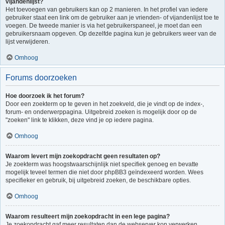
vijandenlijst?
Het toevoegen van gebruikers kan op 2 manieren. In het profiel van iedere
gebruiker staat een link om de gebruiker aan je vrienden- of vijandenlijst toe te
voegen. De tweede manier is via het gebruikerspaneel, je moet dan een
gebruikersnaam opgeven. Op dezelfde pagina kun je gebruikers weer van de
lijst verwijderen.
Omhoog
Forums doorzoeken
Hoe doorzoek ik het forum?
Door een zoekterm op te geven in het zoekveld, die je vindt op de index-,
forum- en onderwerppagina. Uitgebreid zoeken is mogelijk door op de
"zoeken" link te klikken, deze vind je op iedere pagina.
Omhoog
Waarom levert mijn zoekopdracht geen resultaten op?
Je zoekterm was hoogstwaarschijnlijk niet specifiek genoeg en bevatte
mogelijk teveel termen die niet door phpBB3 geïndexeerd worden. Wees
specifieker en gebruik, bij uitgebreid zoeken, de beschikbare opties.
Omhoog
Waarom resulteert mijn zoekopdracht in een lege pagina?
Je zoekopdracht gaf meer resultaten dan de webserver kon verwerken.