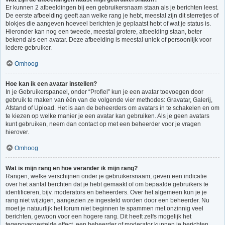
Er kunnen 2 afbeeldingen bij een gebruikersnaam staan als je berichten leest.
De eerste afbeelding geeft aan welke rang je hebt, meestal zijn dit sterretjes of
blokjes die aangeven hoeveel berichten je geplaatst hebt of wat je status is.
Hieronder kan nog een tweede, meestal grotere, afbeelding staan, beter
bekend als een avatar. Deze afbeelding is meestal uniek of persoonlijk voor
iedere gebruiker.
Omhoog
Hoe kan ik een avatar instellen?
In je Gebruikerspaneel, onder “Profiel” kun je een avatar toevoegen door
gebruik te maken van één van de volgende vier methodes: Gravatar, Galerij,
Afstand of Upload. Het is aan de beheerders om avatars in te schakelen en om
te kiezen op welke manier je een avatar kan gebruiken. Als je geen avatars
kunt gebruiken, neem dan contact op met een beheerder voor je vragen
hierover.
Omhoog
Wat is mijn rang en hoe verander ik mijn rang?
Rangen, welke verschijnen onder je gebruikersnaam, geven een indicatie
over het aantal berchten dat je hebt gemaakt of om bepaalde gebruikers te
identificeren, bijv. moderators en beheerders. Over het algemeen kun je je
rang niet wijzigen, aangezien ze ingesteld worden door een beheerder. Nu
moet je natuurlijk het forum niet beginnen te spammen met onzinnig veel
berichten, gewoon voor een hogere rang. Dit heeft zelfs mogelijk het
tegenovergestelde effect, een beheerder of moderator kunnen je berichten