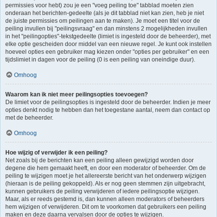
permissies voor hebt) zou je een "voeg peiling toe" tabblad moeten zien
onderaan het berichten-gedeelte (als je dit tabblad niet kan zien, heb je niet
de juiste permissies om peilingen aan te maken). Je moet een titel voor de
peiling invullen bij "peilingsvraag" en dan minstens 2 mogelijkheden invullen
in het "peilingopties"-tekstgedeelte (limiet is ingesteld door de beheerder), met
elke optie gescheiden door middel van een nieuwe regel. Je kunt ook instellen
hoeveel opties een gebruiker mag kiezen onder "opties per gebruiker" en een
tijdslimiet in dagen voor de peiling (0 is een peiling van oneindige duur).
Omhoog
Waarom kan ik niet meer peilingsopties toevoegen?
De limiet voor de peilingsopties is ingesteld door de beheerder. Indien je meer
opties denkt nodig te hebben dan het toegestane aantal, neem dan contact op
met de beheerder.
Omhoog
Hoe wijzig of verwijder ik een peiling?
Net zoals bij de berichten kan een peiling alleen gewijzigd worden door
degene die hem gemaakt heeft, en door een moderator of beheerder. Om de
peiling te wijzigen moet je het allereerste bericht van het onderwerp wijzigen
(hieraan is de peiling gekoppeld). Als er nog geen stemmen zijn uitgebracht,
kunnen gebruikers de peiling verwijderen of iedere peilingsoptie wijzigen.
Maar, als er reeds gestemd is, dan kunnen alleen moderators of beheerders
hem wijzigen of verwijderen. Dit om te voorkomen dat gebruikers een peiling
maken en deze daarna vervalsen door de opties te wijzigen.