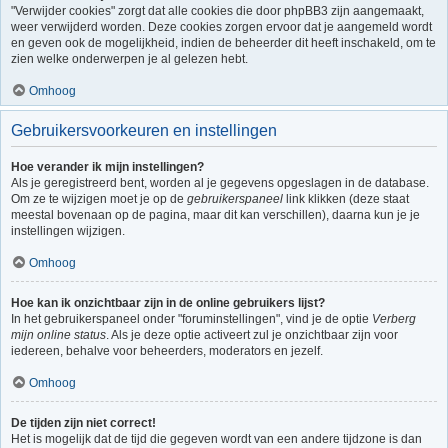
"Verwijder cookies" zorgt dat alle cookies die door phpBB3 zijn aangemaakt,
weer verwijderd worden. Deze cookies zorgen ervoor dat je aangemeld wordt
en geven ook de mogelijkheid, indien de beheerder dit heeft inschakeld, om te
zien welke onderwerpen je al gelezen hebt.
Omhoog
Gebruikersvoorkeuren en instellingen
Hoe verander ik mijn instellingen?
Als je geregistreerd bent, worden al je gegevens opgeslagen in de database.
Om ze te wijzigen moet je op de
gebruikerspaneel
link klikken (deze staat
meestal bovenaan op de pagina, maar dit kan verschillen), daarna kun je je
instellingen wijzigen.
Omhoog
Hoe kan ik onzichtbaar zijn in de online gebruikers lijst?
In het gebruikerspaneel onder "foruminstellingen", vind je de optie
Verberg
mijn online status
. Als je deze optie activeert zul je onzichtbaar zijn voor
iedereen, behalve voor beheerders, moderators en jezelf.
Omhoog
De tijden zijn niet correct!
Het is mogelijk dat de tijd die gegeven wordt van een andere tijdzone is dan