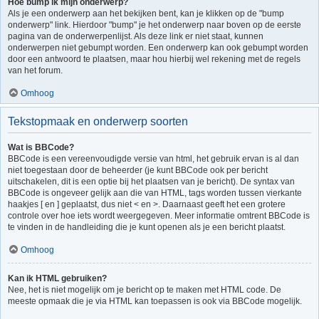
Hoe bump ik mijn onderwerp?
Als je een onderwerp aan het bekijken bent, kan je klikken op de "bump
onderwerp" link. Hierdoor "bump" je het onderwerp naar boven op de eerste
pagina van de onderwerpenlijst. Als deze link er niet staat, kunnen
onderwerpen niet gebumpt worden. Een onderwerp kan ook gebumpt worden
door een antwoord te plaatsen, maar hou hierbij wel rekening met de regels
van het forum.
Omhoog
Tekstopmaak en onderwerp soorten
Wat is BBCode?
BBCode is een vereenvoudigde versie van html, het gebruik ervan is al dan
niet toegestaan door de beheerder (je kunt BBCode ook per bericht
uitschakelen, dit is een optie bij het plaatsen van je bericht). De syntax van
BBCode is ongeveer gelijk aan die van HTML, tags worden tussen vierkante
haakjes [ en ] geplaatst, dus niet < en >. Daarnaast geeft het een grotere
controle over hoe iets wordt weergegeven. Meer informatie omtrent BBCode is
te vinden in de handleiding die je kunt openen als je een bericht plaatst.
Omhoog
Kan ik HTML gebruiken?
Nee, het is niet mogelijk om je bericht op te maken met HTML code. De
meeste opmaak die je via HTML kan toepassen is ook via BBCode mogelijk.