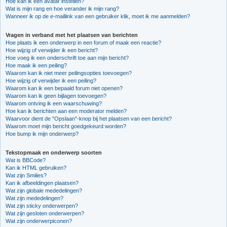
Hoe kan ik een avatar instellen?
Wat is mijn rang en hoe verander ik mijn rang?
Wanneer ik op de e-maillink van een gebruiker klik, moet ik me aanmelden?
Vragen in verband met het plaatsen van berichten
Hoe plaats ik een onderwerp in een forum of maak een reactie?
Hoe wijzig of verwijder ik een bericht?
Hoe voeg ik een onderschrift toe aan mijn bericht?
Hoe maak ik een peiling?
Waarom kan ik niet meer peilingsopties toevoegen?
Hoe wijzig of verwijder ik een peiling?
Waarom kan ik een bepaald forum niet openen?
Waarom kan ik geen bijlagen toevoegen?
Waarom ontving ik een waarschuwing?
Hoe kan ik berichten aan een moderator melden?
Waarvoor dient de "Opslaan"-knop bij het plaatsen van een bericht?
Waarom moet mijn bericht goedgekeurd worden?
Hoe bump ik mijn onderwerp?
Tekstopmaak en onderwerp soorten
Wat is BBCode?
Kan ik HTML gebruiken?
Wat zijn Smilies?
Kan ik afbeeldingen plaatsen?
Wat zijn globale mededelingen?
Wat zijn mededelingen?
Wat zijn sticky onderwerpen?
Wat zijn gesloten onderwerpen?
Wat zijn onderwerpiconen?