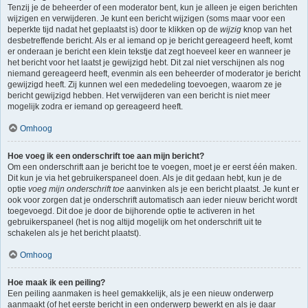
Tenzij je de beheerder of een moderator bent, kun je alleen je eigen berichten
wijzigen en verwijderen. Je kunt een bericht wijzigen (soms maar voor een
beperkte tijd nadat het geplaatst is) door te klikken op de
wijzig
knop van het
desbetreffende bericht. Als er al iemand op je bericht gereageerd heeft, komt
er onderaan je bericht een klein tekstje dat zegt hoeveel keer en wanneer je
het bericht voor het laatst je gewijzigd hebt. Dit zal niet verschijnen als nog
niemand gereageerd heeft, evenmin als een beheerder of moderator je bericht
gewijzigd heeft. Zij kunnen wel een mededeling toevoegen, waarom ze je
bericht gewijzigd hebben. Het verwijderen van een bericht is niet meer
mogelijk zodra er iemand op gereageerd heeft.
Omhoog
Hoe voeg ik een onderschrift toe aan mijn bericht?
Om een onderschrift aan je bericht toe te voegen, moet je er eerst één maken.
Dit kun je via het gebruikerspaneel doen. Als je dit gedaan hebt, kun je de
optie
voeg mijn onderschrift toe
aanvinken als je een bericht plaatst. Je kunt er
ook voor zorgen dat je onderschrift automatisch aan ieder nieuw bericht wordt
toegevoegd. Dit doe je door de bijhorende optie te activeren in het
gebruikerspaneel (het is nog altijd mogelijk om het onderschrift uit te
schakelen als je het bericht plaatst).
Omhoog
Hoe maak ik een peiling?
Een peiling aanmaken is heel gemakkelijk, als je een nieuw onderwerp
aanmaakt (of het eerste bericht in een onderwerp bewerkt en als je daar