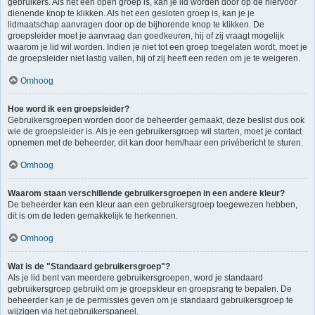
gebruikers. Als het een open groep is, kan je lid worden door op de hiervoor
dienende knop te klikken. Als het een gesloten groep is, kan je je
lidmaatschap aanvragen door op de bijhorende knop te klikken. De
groepsleider moet je aanvraag dan goedkeuren, hij of zij vraagt mogelijk
waarom je lid wil worden. Indien je niet tot een groep toegelaten wordt, moet je
de groepsleider niet lastig vallen, hij of zij heeft een reden om je te weigeren.
Omhoog
Hoe word ik een groepsleider?
Gebruikersgroepen worden door de beheerder gemaakt, deze beslist dus ook
wie de groepsleider is. Als je een gebruikersgroep wil starten, moet je contact
opnemen met de beheerder, dit kan door hem/haar een privébericht te sturen.
Omhoog
Waarom staan verschillende gebruikersgroepen in een andere kleur?
De beheerder kan een kleur aan een gebruikersgroep toegewezen hebben,
dit is om de leden gemakkelijk te herkennen.
Omhoog
Wat is de "Standaard gebruikersgroep"?
Als je lid bent van meerdere gebruikersgroepen, word je standaard
gebruikersgroep gebruikt om je groepskleur en groepsrang te bepalen. De
beheerder kan je de permissies geven om je standaard gebruikersgroep te
wijzigen via het gebruikerspaneel.